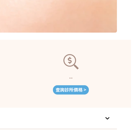
--
查詢診所價格 >