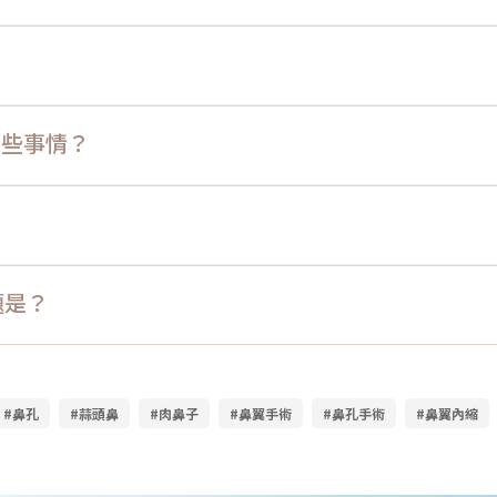
？
哪些事情？
題是？
#鼻孔
#蒜頭鼻
#肉鼻子
#鼻翼手術
#鼻孔手術
#鼻翼內縮