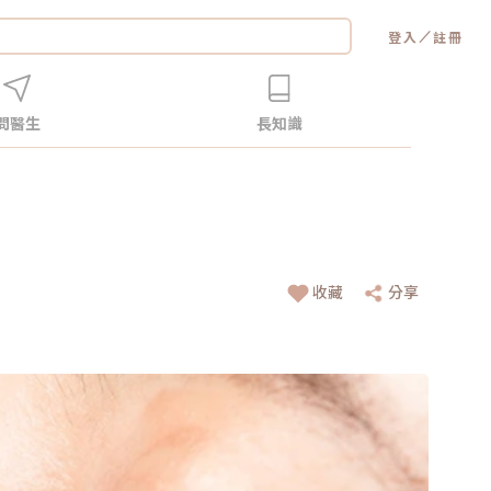
／
登入
註冊
問醫生
長知識
收藏
分享