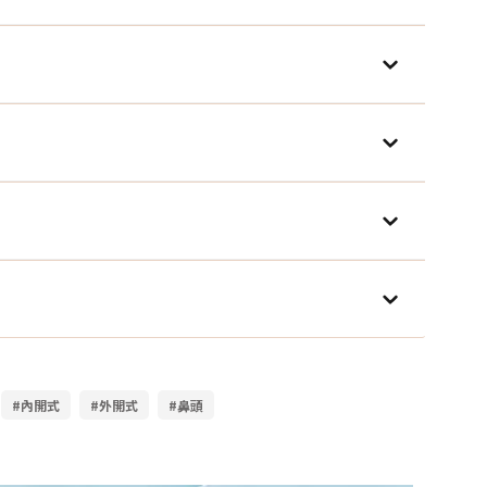
#內開式
#外開式
#鼻頭