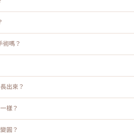
？
？
手術嗎？
？
再長出來？
都一樣？
、變圓？