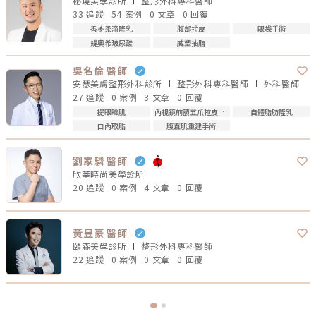
秘境美學診所
整形外科專科
醫師
33 追蹤
54 案例
0 文章
0 回覆
香榭柔滴隆乳
腹部拉皮
眼袋手術
緹奧希玻尿酸
威塑抽脂
吳名倫 醫師
安瑟美膚整形外科診所
整形外科專科
醫師
外科
醫師
27 追蹤
0 案例
3 文章
0 回覆
提眼瞼肌
內視鏡前額五爪拉皮手術
自體脂肪隆乳
口內取脂
腹直肌重建手術
劉家驎 醫師
欣莘時尚美學診所
20 追蹤
0 案例
4 文章
0 回覆
黃昱豪 醫師
頤森美學診所
整形外科專科
醫師
22 追蹤
0 案例
0 文章
0 回覆