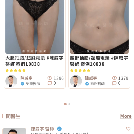
大腿抽脂/超能電漿 #陳威宇
腹部抽脂/超能電漿 #陳威宇
醫師 案例10838
醫師 案例10838
1296
1379
陳威宇
陳威宇
0
0
認證醫師
認證醫師
問醫生
More
陳威宇 醫師