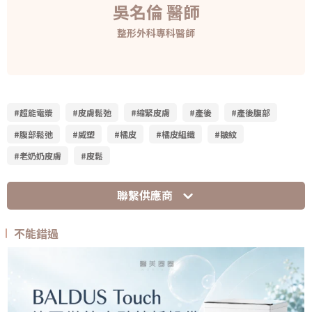
吳名倫 醫師
整形外科專科醫師
#超能電漿
#皮膚鬆弛
#縮緊皮膚
#產後
#產後腹部
#腹部鬆弛
#威塑
#橘皮
#橘皮組織
#皺紋
#老奶奶皮膚
#皮鬆
聯繫供應商
不能錯過