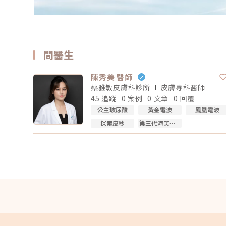
問醫生
陳秀美 醫師
蔡雅敏皮膚科診所
皮膚專科
醫師
45 追蹤
0 案例
0 文章
0 回覆
公主玻尿酸
黃金電波
鳳凰電波
探索皮秒
第三代海芙音波