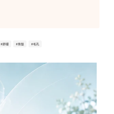
#舒緩
#育髮
#毛孔