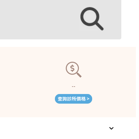
--
查詢診所價格 >