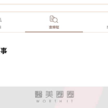
美
查療程
的事