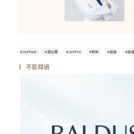
#JetPeel
#潔比爾
#JetPro
#粉刺
#痘痘
#痤
不能錯過