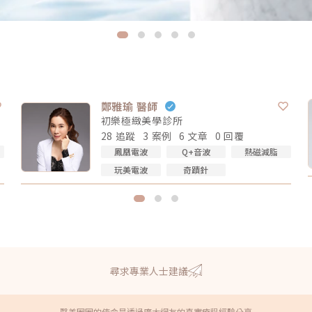
鄭雅瑜 醫師
初樂極緻美學診所
28 追蹤
3 案例
6 文章
0 回覆
鳳凰電波
Q+音波
熱磁減脂
玩美電波
奇蹟針
尋求專業人士建議
醫美圈圈的使命是透過廣大網友的真實療程經驗分享