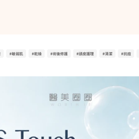
瘡
#敏弱肌
#乾燥
#術後修護
#頭皮護理
#清潔
#抗痘