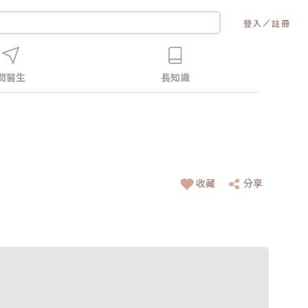
／
登入
註冊
問醫生
長知識
收藏
分享