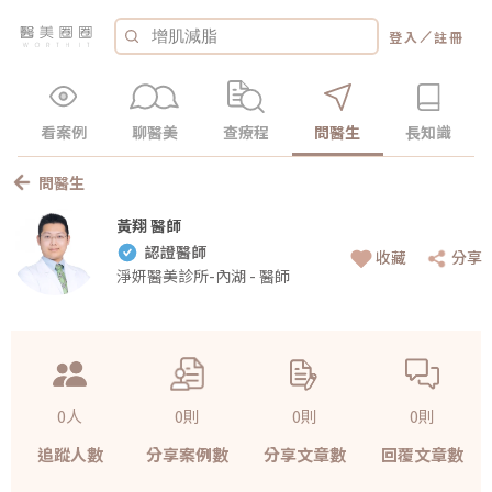
／
登入
註冊
看案例
聊醫美
查療程
問醫生
長知識
問醫生
黃翔 醫師
認證醫師
收藏
分享
淨妍醫美診所-內湖 - 醫師
0人
0則
0則
0則
追蹤人數
分享案例數
分享文章數
回覆文章數