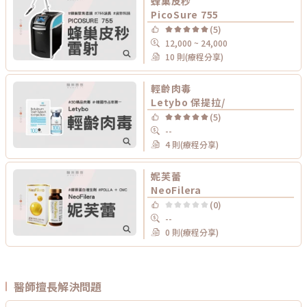
蜂巢皮秒
PicoSure 755
(5)
12,000 ~ 24,000
10 則(療程分享)
輕齡肉毒
Letybo 保提拉/
(5)
--
4 則(療程分享)
妮芙蕾
NeoFilera
(0)
--
0 則(療程分享)
醫師擅長解決問題