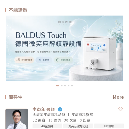
不能錯過
問醫生
More
李杰年 醫師
杰膚美皮膚專科診所
皮膚專科
醫師
52 追蹤
19 案例
30 文章
0 回覆
4D童顏針
海芙音波媚必提
UP雷射