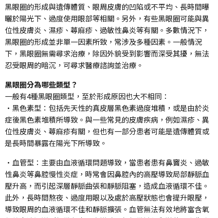
黑眼圈的形成與遺傳體質、眼周皮膚的凹陷或不平均、長時間曝
曬於陽光下、過度使用眼部等相關。另外，有些黑眼圈可能與異
位性皮膚炎、濕疹、蕁麻疹、過敏性鼻炎等有關。多數情況下，
黑眼圈的形成並非單一因素所致，常涉及多種因素。一般情況
下，黑眼圈無需尋求治療，除因外貌受到影響而深受其擾，無法
忍受眼周的暗沉，可尋求醫療諮詢並治療。
黑眼圈分為哪些類型？
一般有4種黑眼圈類型，至於形成原因也大不相同：
•黑色素型：包括先天性的真皮層黑色素過度堆積，或是由於炎
症後黑色素堆積所導致。與一些常見的皮膚疾病，例如濕疹、異
位性皮膚炎、蕁麻疹有關，但也有一部分患者可能是遺傳體質或
是長時間暴露在陽光下所導致。
•血管型：主要由血液循環問題導致，當患者患有鼻竇炎、過敏
性鼻炎等鼻腔慢性炎症，時常會因鼻腔內的高壓導致局部靜脈血
壓升高，而引起深層靜脈曲張和靜脈阻塞，造成血液循環不佳。
此外，長時間熬夜、過度用眼以及處於高壓狀態也會提升眼壓，
導致眼周的血液循環不佳和靜脈擴張。血管無法有效地將富含氧