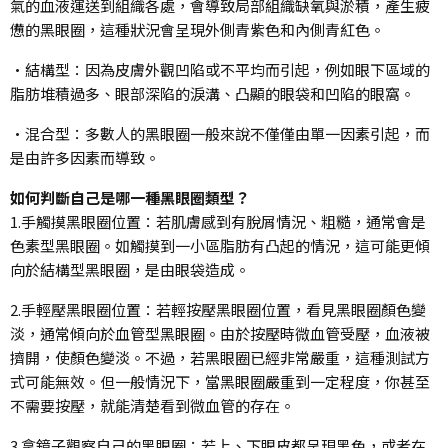
氣的血液運送到組織各處，會導致局部組織缺氧與淤積，產生疲
憊的黑眼圈，這種狀況會呈現外側青紫色和內側青紅色。
•結構型：因為皮膚外觀凹陷或不平均而引起，例如眼下區域的
脂肪堆積過多、眼部深陷的淚溝、凸顯的眼袋和凹陷的眼窩。
•混合型：多數人的黑眼圈一般來說不僅僅由單一因素引起，而
是由許多因素而導致。
如何判斷自己是哪一種黑眼圈類型？
1.手觸摸黑眼圈位置：若肌膚感到有脫屑情況、粗糙，通常會是
色素型黑眼圈。如觸摸到一小區脂肪有凸起的情況，這可能更傾
向於結構型黑眼圈，是由眼袋造成。
2.手輕壓黑眼圈位置：若輕按壓黑眼圈位置，看見黑眼圈顏色變
淡，通常傾向於血管型黑眼圈。由於按壓時微血管受壓，血液被
擠開，使顏色變淡。不過，若黑眼圈已經非常嚴重，這種測試方
式可能無效。但一般情況下，當黑眼圈嚴重到一定程度，你甚至
不需要按壓，就能清楚看到微血管的存在。
3.拿鏡子觀察自己的黑眼圈：若上、下眼皮都呈現黑色，或者在