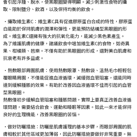
會引起浮腫、脫水，使黑眼圈變得明顯。減少刺激性食物的攝
取、限制鹽分、飲酒，以及保持均衡的飲食。
•攝取維生素C：維生素C具有促進膠原蛋白合成的特性，膠原蛋
白能助於保持肌膚的潤澤和彈性，更能預防結構型黑眼圈的形
成。維生素C還擁有強大的抗氧化能力，能減少黑色素產生。
為了維護肌膚的健康，建議飲食中增加維生素C的食物，如奇異
果、柑橘類、芭樂。不僅有助於黑眼圈的形成，還對美白肌膚和
抗衰老有許多益處。
•熱敷眼部周圍肌膚：使用熱敷眼罩、熱敷袋、溫熱毛巾輕輕包
覆眼睛周圍，不僅能促進血液循環，減緩微血管阻塞，還能同時
達到緩解腫脹的效果。有助於改善因血液循環不佳而引起的血管
型黑眼圈。
熱敷僅初步緩解血管阻塞和腫脹問題，實際上要真正改善血液循
環問題，需要結合飲食、運動和睡眠等因素。如此一來才能保持
良好的生理機能，改善黑眼圈的苦惱。
•做好防曬措施：防曬是肌膚護理的基本步驟，而眼部周圍的肌
膚相較於其他區域更加薄弱，因此防曬措施要做好非常重要。無