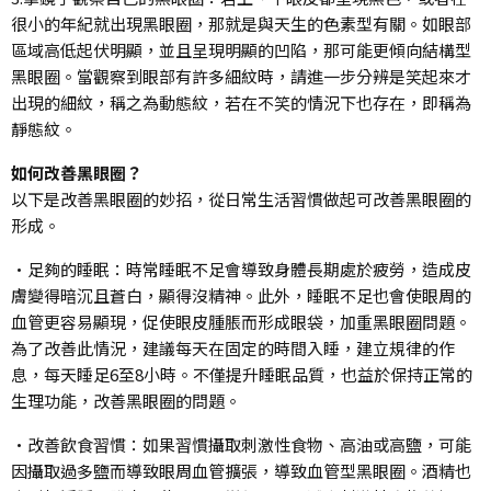
很小的年紀就出現黑眼圈，那就是與天生的色素型有關。如眼部
區域高低起伏明顯，並且呈現明顯的凹陷，那可能更傾向結構型
黑眼圈。當觀察到眼部有許多細紋時，請進一步分辨是笑起來才
出現的細紋，稱之為動態紋，若在不笑的情況下也存在，即稱為
靜態紋。
如何改善黑眼圈？
以下是改善黑眼圈的妙招，從日常生活習慣做起可改善黑眼圈的
形成。
•足夠的睡眠：時常睡眠不足會導致身體長期處於疲勞，造成皮
膚變得暗沉且蒼白，顯得沒精神。此外，睡眠不足也會使眼周的
血管更容易顯現，促使眼皮腫脹而形成眼袋，加重黑眼圈問題。
為了改善此情況，建議每天在固定的時間入睡，建立規律的作
息，每天睡足6至8小時。不僅提升睡眠品質，也益於保持正常的
生理功能，改善黑眼圈的問題。
•改善飲食習慣：如果習慣攝取刺激性食物、高油或高鹽，可能
因攝取過多鹽而導致眼周血管擴張，導致血管型黑眼圈。酒精也