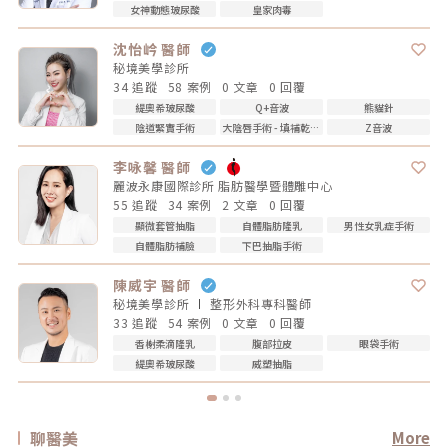
女神動態玻尿酸
皇家肉毒
沈怡岒 醫師
秘境美學診所
34 追蹤
58 案例
0 文章
0 回覆
緹奧希玻尿酸
Q+音波
熊貓針
陰道緊實手術
大陰唇手術 - 填補乾扁皺摺
Z音波
李咏馨 醫師
麗波永康國際診所 脂肪醫學暨體雕中心
55 追蹤
34 案例
2 文章
0 回覆
顯微套管抽脂
自體脂肪隆乳
男性女乳症手術
自體脂肪補臉
下巴抽脂手術
陳威宇 醫師
秘境美學診所
整形外科專科
醫師
33 追蹤
54 案例
0 文章
0 回覆
香榭柔滴隆乳
腹部拉皮
眼袋手術
緹奧希玻尿酸
威塑抽脂
聊醫美
More