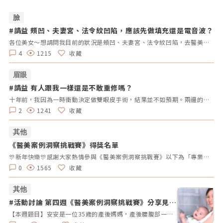
臉
#請益 頰凹、夫妻宮、法令紋凹陷，應該先做填充還是電音波？
#
拿
各位美女～想請問我目前的狀況是頰凹、夫妻宮、法令紋凹陷，去醫美診所諮詢，他是建議我電音波也要做，但療程下來要20萬左右，目前最困擾的是法令紋>頰凹>夫妻宮是先填充完再打電波嗎？還是先打電波再填充呢～～Â
4
1215
收藏
眉眼
#請益 有人跟我一樣還是不敢重修嗎？
#
拿
十年前，我因為一時衝動決定做雙眼皮手術，結果並不如預期。兩邊的效果不對稱，一邊提了眼肌，一邊沒有。當時醫生說割寬一點會比較好看，但十年過去了，腫脹雖然消了，可是眼皮開始下垂，又讓我動了重修的念頭。但每次想到重修的風險、可能的失敗，以及花費，我就遲遲不敢行動。尤其看到一些人分享重修失敗的經驗，真的讓人害怕。現在的我，既想改善，又擔心失敗後會更加自卑。我很好奇，有沒有其他人也曾經面臨過類似的困擾？是什麼讓你們猶豫不決？是風險、費用，還是其他原因？這樣的修改方式更為自然，邀請大家分享自己的經歷和想法，而不是直接要求他們回答特定的問題。這樣可以讓討論更為自由和友好。
2
1241
收藏
其他
《醫美案例洞察挑戰賽》得獎名單
#
拿
🎊新年快樂🎊感謝大家熱情參與《醫美案例洞察挑戰賽》以下為「專業評論獎得獎名單」、「活躍參與獎得獎者」及 「推薦好友獲獎者」！獎項將於 02/10（一）前陸續發放，請得獎者耐心等待小編通知💌還沒加入醫美圈圈官方LINE的朋友，記得趕快加入哦💖「點我加入醫美圈圈官方LINE」📢未來我們將舉辦更多有趣的活動，請持續關注，和我們一起探索醫美新知，解鎖更多驚喜獎勵✨ 專業評論獎《7-11購物金50元》 第一週得獎者 第二週得獎者 第三週得獎者 第四週得獎者 五 Timmy Cai 仁者 秦先生 Alita patty Er Yu 昱慧 Jenny T 仁者 秦先生 Er Yu Er Yu Er Yu Jenny T 仁者 仁者 秦先生 Alita Alita 秦先生 fff 小玲 Benson fff Lynnn Iris H MK 五 Jenny T fff 軒軒 軒軒 Chaowei Lynnn Jenny T Lynnn Alita Kimiko 活躍參與獎得獎者《7-11購物金100元》 仁者 Er Yu 秦先生 Alita 小玲 Jenny T Lynnn fff 推薦好友得獎者 獲得獎勵 仁者 LINE Points 10 點數 軒軒 LINE Points 5 點數 Chaowei LINE Points 10 點數
0
1565
收藏
其他
#活動討論 第四週《醫美案例洞察挑戰賽》分享見解
#
拿好禮
【本週題目】安安是一位35歲的產後媽媽，產後腰腹部一直瘦不回去，她希望透過非侵入性的療程讓曲線回到產前的狀態。由於對疼痛較為敏感，她希望能選擇舒適度高的療程。請大家幫安安媽咪推薦適合的療程，幫助她輕鬆找回青春緊緻的身材線條。【本週活動時間】01 / 27（一）AM09:00 - 02 / 02（日） PM23:59【活動獎勵】 專業評論獎《7-11購物金50元》抽10名會員 推薦好友留言送《LINE Points 5點數》每人推薦好友上限2人【活動方式】 活動期間每週一AM09:00將在在討論區發布一個模擬的醫美案例。案例包含患者的需求、問題描述。會員需根據案例情境進行分析，並針對該案例提供建議或解決方案。可以提出不同的治療選項、分析治療結果，或者分享相關經驗。每位會員的回應需具體、實用。 官方將根據會員的回應品質來優先評選出「專業評論獎」，這些留言者將優先納入抽獎範圍，以提升其被抽中的機會。留言中若包含分析、建議或醫美知識等。 避免重複、抄襲回覆其他參與者，或發表與前後留言無關的內容。如「同意」、「好棒」等，將不計入抽獎資格。 當週活動的留言截止時間為每週日 23:59。經核對符合活動規範的留言後，將於2025 / 02 / 03（一）統一抽出每週 10 名幸運得主，並另在討論區公布得獎名單。 乙組會員帳號於當週活動僅限留言乙次。 會員連續4週參與《醫美案例洞察》活動者，將有額外抽「活躍參與獎」的機會，可獲得「7-11購物金100元」作為獎勵。【推薦好友留言送】 活動期間，推薦朋友至每週主題活動討論區留言，每成功推薦 1 人可額外獲得「LINE Points 5 點數」。每人最多可推薦 2 人，超過 2 人則無法再獲得額外獎勵。 若多人推薦同一位朋友，獎勵將優先發放給第一位完成回報資料並經核對無誤的推薦者，其他推薦者將不予發放獎勵。此外，若推薦的好友未參與留言，則該推薦視為無效，將不予發放獎勳。 推薦人需確認好友已完成留言，並於2025 / 02 / 02（日）23:59前加入「醫美圈圈官方LINE」，點選LINE圖文選單中的【推薦好友加入】填妥推薦好友問卷資料後提交。 若發現參加者有不當行為，包括使用假帳戶、重複推薦、內容不符合規定或其他影響活動公平性的行為，主辦方保留取消參與資格及不發放獎勵的權利。 所有推薦資料需於2025 / 02 / 02（日）23:59前提交，逾期將視為放棄獎勵資格。 所有推薦資料提交後，官方將進行核對與統計，核對無誤者，「LINE Points 5點數」統一於2025/02/10（一）23:59前陸續發放完畢。如因資料填寫錯誤或未在指定時間內提交而無法核對，恕不補發。<<<點我看更多活動詳情>>