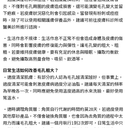
炎，不僅對毛孔周圍的皮膚造成損害，還可能演變毛孔變大並留
下疤痕，若皮膚狀況惡化則會引起感染。當發現有粉刺或痘痘
時，除了可以使用相關護膚保養品外，建議可前往皮膚科診所或
醫美診所進行諮詢。
•生活作息不規律：生活作息不正常不但會造成身體及皮膚的傷
害，同時會影響皮膚的修復能力與彈性，讓毛孔變的粗大、粗
糙。若要維持皮膚健康，要有充足的休息與睡眠、攝取均衡飲
食，避免攝取高熱量食物、吸菸、飲酒等。
日常生活如何改善毛孔粗大？
•適度清潔肌膚：有部分的人認為毛孔越清潔越好，但事實上，
過度清潔可能會刺激皮膚病過度分泌油脂。建議每天清潔的頻率
為早晚各一次，同時應避免使用溫度過高的水來洗臉，最好使用
常溫水。
•適時調理角質層：角質自行代謝的時間約莫28天，若過度使用
其他摩砂產品，不僅會破換角質層，也會因為去角質的過程中太
用力而讓毛孔粗大。建議一個月執行1到2次即可，日常生活中只