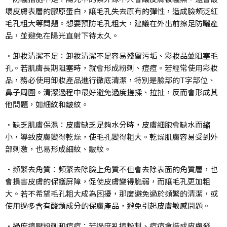
壞皮膚表層的膠原蛋白，讓毛孔失去原有的彈性，造成臉頰泛紅
毛孔粗大等問題。想要預防毛孔粗大，建議在外出前擦足防曬產
品，並避免在陽光直射下待太久。
•卸妝清潔不足：卸妝清潔不足容易殘留污垢、彩妝品並阻塞毛
孔。若肌膚長期阻塞時，就會形成粉刺、痘痘。若經常使用彩妝
品，務必使用卸妝產品進行徹底清潔，特別是臉部的T字部位、
鼻子周圍。清潔過程中最好避免過度搓揉、拉扯，反而會形成其
他問題，如細紋和皺紋。
•缺乏肌膚保濕：皮膚缺乏足夠水分時，皮膚細胞會缺水而縮
小，導致皮膚變得乾燥，使毛孔變得粗大。乾燥肌膚容易受到外
部刺激，也易形成細紋、皺紋。
•頻繁去角質：頻繁去除臉上角質不但會去除表面的角質層，也
會損害皮膚的保護屏障，促使皮膚變得脆弱，而讓毛孔更加粗
大。若不希望毛孔粗大成為困擾，那麼避免過於頻繁的清潔，或
使用過多含有酸類成分的保膚產品，避免引起皮膚敏感問題。
•過度擠壓粉刺和痘痘：若過度亂擠粉刺、痘痘會造成皮膚發