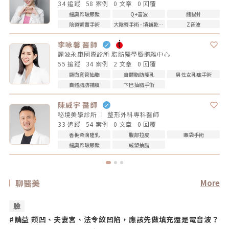
34 追蹤
58 案例
0 文章
0 回覆
緹奧希玻尿酸
Q+音波
熊貓針
陰道緊實手術
大陰唇手術 - 填補乾扁皺摺
Z音波
李咏馨 醫師
麗波永康國際診所 脂肪醫學暨體雕中心
55 追蹤
34 案例
2 文章
0 回覆
顯微套管抽脂
自體脂肪隆乳
男性女乳症手術
自體脂肪補臉
下巴抽脂手術
陳威宇 醫師
秘境美學診所
整形外科專科
醫師
33 追蹤
54 案例
0 文章
0 回覆
香榭柔滴隆乳
腹部拉皮
眼袋手術
緹奧希玻尿酸
威塑抽脂
聊醫美
More
臉
#請益 頰凹、夫妻宮、法令紋凹陷，應該先做填充還是電音波？
#