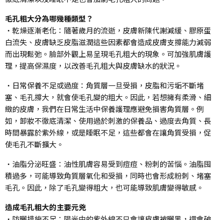
毛孔粗大分為哪幾種類型？
•乾燥逐漸老化：隨著歲月的流逝，皮膚新陳代謝減緩、膠原蛋
白流失、皮膚缺乏皮脂滋潤這些因素都會造成皮膚支撐能力減弱
而出現鬆弛。臉部外觀上易呈現毛孔粗大的現象。可加強肌膚護
理，提高保濕度，以改善毛孔粗大與皮膚缺水的狀況。
•日常保養不足或過度：角質層一旦受損，皮脂和污垢不斷堵
塞、毛孔撐大，就會使毛孔變的粗大。因此，若想擁有柔滑、細
緻的皮膚，我們在日常生活中保養護理應避免損害角質層。例
如，卸妝不徹底清潔、使用過於刺激的保養品、過度去角質、長
時間暴露於紫外線，或是睡眠不足，這些都會在讓角質受損，促
使毛孔不斷擴大。
•油脂分泌旺盛：油性肌膚容易受到痘痘、粉刺的苦惱。油脂囤
積過多，可能導致角質層氧化和受損，同時也會形成粉刺、堵塞
毛孔。因此，除了毛孔變得粗大，也可能導致肌膚變得敏感。
造成毛孔粗大的主要元兇
•防曬措施不足：陽光中的紫外線不只會讓皮膚被曬黑，還會破