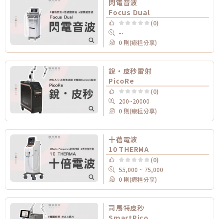
閃電音波
Focus Dual
(0)
--
0 則(療程分享)
銳・皮秒雷射
PicoRe
(0)
200~20000
0 則(療程分享)
十蓓電波
10 THERMA
(0)
55,000 ~ 75,000
0 則(療程分享)
司馬特皮秒
SmartPico