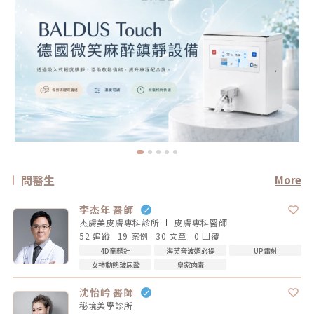
問醫生
More
李杰年 醫師
杰膚美皮膚專科診所
皮膚專科
醫師
52 追蹤
19 案例
30 文章
0 回覆
4D童顏針
海芙音波媚必提
UP雷射
女神動態玻尿酸
皇家肉毒
沈怡岒 醫師
秘境美學診所