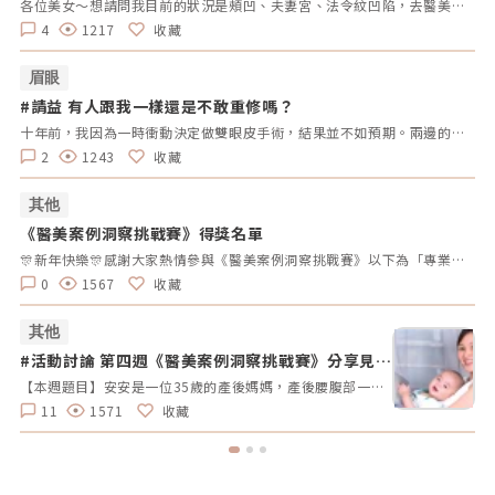
拿
各位美女～想請問我目前的狀況是頰凹、夫妻宮、法令紋凹陷，去醫美診所諮詢，他是建議我電音波也要做，但療程下來要20萬左右，目前最困擾的是法令紋>頰凹>夫妻宮是先填充完再打電波嗎？還是先打電波再填充呢～～Â
4
1217
收藏
眉眼
#請益 有人跟我一樣還是不敢重修嗎？
#
拿
十年前，我因為一時衝動決定做雙眼皮手術，結果並不如預期。兩邊的效果不對稱，一邊提了眼肌，一邊沒有。當時醫生說割寬一點會比較好看，但十年過去了，腫脹雖然消了，可是眼皮開始下垂，又讓我動了重修的念頭。但每次想到重修的風險、可能的失敗，以及花費，我就遲遲不敢行動。尤其看到一些人分享重修失敗的經驗，真的讓人害怕。現在的我，既想改善，又擔心失敗後會更加自卑。我很好奇，有沒有其他人也曾經面臨過類似的困擾？是什麼讓你們猶豫不決？是風險、費用，還是其他原因？這樣的修改方式更為自然，邀請大家分享自己的經歷和想法，而不是直接要求他們回答特定的問題。這樣可以讓討論更為自由和友好。
2
1243
收藏
其他
《醫美案例洞察挑戰賽》得獎名單
#
拿
🎊新年快樂🎊感謝大家熱情參與《醫美案例洞察挑戰賽》以下為「專業評論獎得獎名單」、「活躍參與獎得獎者」及 「推薦好友獲獎者」！獎項將於 02/10（一）前陸續發放，請得獎者耐心等待小編通知💌還沒加入醫美圈圈官方LINE的朋友，記得趕快加入哦💖「點我加入醫美圈圈官方LINE」📢未來我們將舉辦更多有趣的活動，請持續關注，和我們一起探索醫美新知，解鎖更多驚喜獎勵✨ 專業評論獎《7-11購物金50元》 第一週得獎者 第二週得獎者 第三週得獎者 第四週得獎者 五 Timmy Cai 仁者 秦先生 Alita patty Er Yu 昱慧 Jenny T 仁者 秦先生 Er Yu Er Yu Er Yu Jenny T 仁者 仁者 秦先生 Alita Alita 秦先生 fff 小玲 Benson fff Lynnn Iris H MK 五 Jenny T fff 軒軒 軒軒 Chaowei Lynnn Jenny T Lynnn Alita Kimiko 活躍參與獎得獎者《7-11購物金100元》 仁者 Er Yu 秦先生 Alita 小玲 Jenny T Lynnn fff 推薦好友得獎者 獲得獎勵 仁者 LINE Points 10 點數 軒軒 LINE Points 5 點數 Chaowei LINE Points 10 點數
0
1567
收藏
其他
#活動討論 第四週《醫美案例洞察挑戰賽》分享見解
#
拿好禮
【本週題目】安安是一位35歲的產後媽媽，產後腰腹部一直瘦不回去，她希望透過非侵入性的療程讓曲線回到產前的狀態。由於對疼痛較為敏感，她希望能選擇舒適度高的療程。請大家幫安安媽咪推薦適合的療程，幫助她輕鬆找回青春緊緻的身材線條。【本週活動時間】01 / 27（一）AM09:00 - 02 / 02（日） PM23:59【活動獎勵】 專業評論獎《7-11購物金50元》抽10名會員 推薦好友留言送《LINE Points 5點數》每人推薦好友上限2人【活動方式】 活動期間每週一AM09:00將在在討論區發布一個模擬的醫美案例。案例包含患者的需求、問題描述。會員需根據案例情境進行分析，並針對該案例提供建議或解決方案。可以提出不同的治療選項、分析治療結果，或者分享相關經驗。每位會員的回應需具體、實用。 官方將根據會員的回應品質來優先評選出「專業評論獎」，這些留言者將優先納入抽獎範圍，以提升其被抽中的機會。留言中若包含分析、建議或醫美知識等。 避免重複、抄襲回覆其他參與者，或發表與前後留言無關的內容。如「同意」、「好棒」等，將不計入抽獎資格。 當週活動的留言截止時間為每週日 23:59。經核對符合活動規範的留言後，將於2025 / 02 / 03（一）統一抽出每週 10 名幸運得主，並另在討論區公布得獎名單。 乙組會員帳號於當週活動僅限留言乙次。 會員連續4週參與《醫美案例洞察》活動者，將有額外抽「活躍參與獎」的機會，可獲得「7-11購物金100元」作為獎勵。【推薦好友留言送】 活動期間，推薦朋友至每週主題活動討論區留言，每成功推薦 1 人可額外獲得「LINE Points 5 點數」。每人最多可推薦 2 人，超過 2 人則無法再獲得額外獎勵。 若多人推薦同一位朋友，獎勵將優先發放給第一位完成回報資料並經核對無誤的推薦者，其他推薦者將不予發放獎勵。此外，若推薦的好友未參與留言，則該推薦視為無效，將不予發放獎勳。 推薦人需確認好友已完成留言，並於2025 / 02 / 02（日）23:59前加入「醫美圈圈官方LINE」，點選LINE圖文選單中的【推薦好友加入】填妥推薦好友問卷資料後提交。 若發現參加者有不當行為，包括使用假帳戶、重複推薦、內容不符合規定或其他影響活動公平性的行為，主辦方保留取消參與資格及不發放獎勵的權利。 所有推薦資料需於2025 / 02 / 02（日）23:59前提交，逾期將視為放棄獎勵資格。 所有推薦資料提交後，官方將進行核對與統計，核對無誤者，「LINE Points 5點數」統一於2025/02/10（一）23:59前陸續發放完畢。如因資料填寫錯誤或未在指定時間內提交而無法核對，恕不補發。<<<點我看更多活動詳情>>
11
1571
收藏