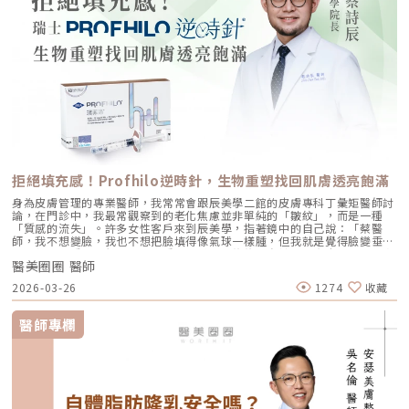
heart.com/case_igWeChat ID｜Dr_followheart
拒絕填充感！Profhilo逆時針，生物重塑找回肌膚透亮飽滿
身為皮膚管理的專業醫師，我常常會跟辰美學二館的皮膚專科丁彙矩醫師討
論，在門診中，我最常觀察到的老化焦慮並非單純的「皺紋」，而是一種
「質感的流失」。許多女性客戶來到辰美學，指著鏡中的自己說：「蔡醫
師，我不想變臉，我也不想把臉填得像氣球一樣腫，但我就是覺得臉變垂
了、乾了，看起來很累。」這種「累感」，往往來自於肌膚真皮層結構的崩
醫美圈圈 醫師
解。過去我們習慣用玻尿酸去「填補」凹陷，或是用電音波去「緊緻」皮
表，但在這兩者之間，其實存在著一個關鍵的空白區：生物重塑（Bio-
2026-03-26
1274
收藏
Remodeling）。這就是為什麼我對 Profhilo 逆時針（俗稱：璞菲洛）情
有獨鍾的原因。一、 重新定義抗老：為什麼妳需要的是「重塑」而非「填
充」？在深入了解 Profhilo逆時針 之前，我們必須先釐清肌膚老化的本
醫師專欄
質。肌膚的年輕度由真皮層的三大支柱決定：水份、膠原蛋白
（Collagen）以及彈力蛋白（Elastin）。多數人對膠原蛋白耳熟能詳，它
就像建築物的「鋼筋水泥」，負責撐起皮膚的厚度與體積；然而，讓肌膚在
做表情後能迅速回彈、維持組織張力的關鍵，其實是彈力蛋白。彈力蛋白就
像支撐鋼筋的「橡皮筋」，不幸的是，人體在青春期過後，彈力蛋白的合成
速度就會大幅下降。當彈力蛋白流失，肌膚就會像失去彈性的鬆緊帶，出現
細紋、毛孔粗大、甚至是難以處理的「鬆弛型下垂」。傳統玻尿酸屬於「填