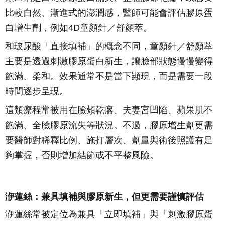
比較自然、漸進式的澎潤感，醫師可能會評估膠原蛋
白增生劑，例如4D童顏針／舒顏萃。
和玻尿酸「直接填補」的概念不同，童顏針／舒顏萃
主要是透過刺激膠原蛋白新生，讓臉部狀態慢慢變得
飽滿、柔和。效果通常不是當下顯現，而是需要一段
時間逐步呈現。
這類療程常被用在臉頰乾癟、夫妻宮凹陷、蘋果肌不
飽滿、全臉膠原流失等狀況。不過，膠原增生劑更需
要醫師對稀釋比例、施打層次、劑量與術後照護有足
夠掌握，否則增加結節或不平整風險。
洢蓮絲：兼具填補與膠原新生，但更需要謹慎評估
洢蓮絲常被定位為兼具「立即填補」與「刺激膠原蛋