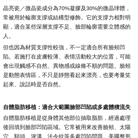
晶亮瓷／微晶瓷成分為70%凝膠及30%的微晶球體，
常被用於輪廓支撐或結構型修飾。它的支撐力相對明
顯，適合某些深層支撐不足、臉部輪廓需要立體感的
人。
但也因為材質支撐性較強，不一定適合所有臉頰凹
陷。若施打在皮膚較薄、表情活動較大的位置，可能
會出現觸感不自然、異物感或線條不順的問題。臉頰
是動態表情區，不只是靜態看起來漂亮，也要考量笑
起來、說話時是否自然。
自體脂肪移植：適合大範圍臉部凹陷或多處體積流失
自體脂肪移植是從身體其他部位抽取脂肪，經過處理
後回填到臉部凹陷區域。它常被用來改善臉頰、太陽
穴、額頭、淚溝、法令紋等多處凹陷問題。美國整形