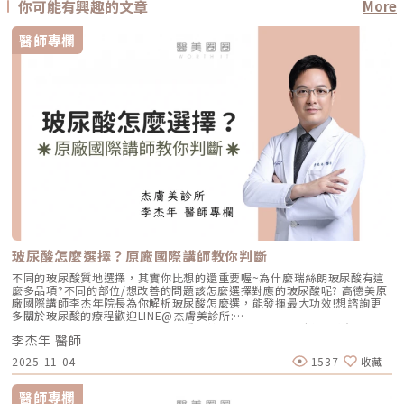
你可能有興趣的文章
More
醫師專欄
玻尿酸怎麼選擇？原廠國際講師教你判斷
不同的玻尿酸質地選擇，其實你比想的還重要喔~為什麼瑞絲朗玻尿酸有這
麼多品項?不同的部位/想改善的問題該怎麼選擇對應的玻尿酸呢? 高德美原
廠國際講師李杰年院長為你解析玻尿酸怎麼選，能發揮最大功效!想諮詢更
多關於玻尿酸的療程歡迎LINE@杰膚美診所:
https://page.line.me/xhc2941b重點摘要：00:11 玻尿酸作用介紹00:47
李杰年 醫師
玻尿酸分為三大類型02:09 迷思一、玻尿酸打哪裡都可以？02:36 迷思二、
打完下巴蘋果肌看起來怪怪的？03:30 迷思三、臉部鬆弛只能做拉皮嗎？
2025-11-04
1537
收藏
05:00 總結LINE官方帳號一對一咨詢👉https://reurl.cc/x3EQZN歡迎訂閱
我的頻道👉https://reurl.cc/nY51k8關注杰膚美診所FB👉
https://reurl.cc/XQljva杰膚美診所官網👉https://jfmskin.com/關注李杰
醫師專欄
年醫師FB👉https://reurl.cc/Mzk0nm杰膚美診所地址：104台北市中山區