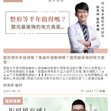
復興北路50號2樓電話：02-8772-6625
整形等半年值得嗎？隆鼻外還動哪裡？整完最後悔的地方竟
是…
思庭今天要來開箱❤️依心商城❤️的客製化明星商品是訂購了許久的思庭2.0
之前早就被超粒方隆鼻、愛里削骨等影片生火自然又好看 實在燒死人了🔥
🔥🔥下方點擊購買連結🔗⬇️⬇️⬇️https://lin.ee/DLnEwZE( 此為預購商品 煩
請耐心等候回覆 )思庭大改造方案內容物💁‍♀️五爪前額拉提*1👃結構式隆鼻*1
(加購縮鼻翼、敲鼻骨、貴族手術)👄微笑嘴角*1 (加購嘴邊肉拉提)重點摘
謝東穎 醫師
要：00:00 搶先看⚡⚡01:43 開箱手術方案內容物02:02 上臉眉眼分析 : 五
爪前額拉提02:36 中臉隆鼻分析 : 結構式隆鼻合併貴族手術03:58 下臉唇巴
2025-09-22
1843
收藏
分析 : 微笑嘴角+嘴扁肉拉提04:43 華麗買家秀05:25 五星好評分享
⭐⭐⭐⭐⭐▸▸歡迎合作洽談：followheart.marketing@gmail.com◂◂依心唯
美整形外科診所地址｜台北市信義區基隆路二段15號2樓電話｜（02）
醫師專欄
2345-6777官方網站｜https://www.followheart.com.tw/官方諮詢｜
https://follow-heart.com/line臉書粉專｜https://follow-
heart.com/case_fbIG追起來｜https://follow-