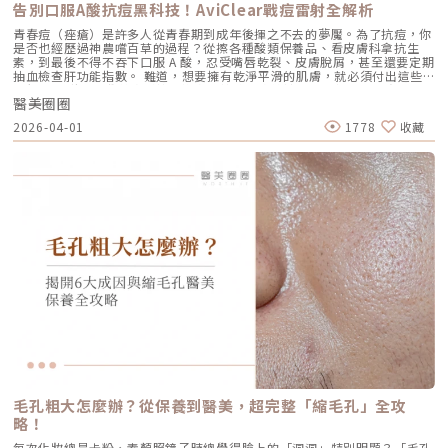
墜。這類問題的根源在於 SMAS 筋膜層失去張力，需要透過美音二代深達
告別口服A酸抗痘黑科技！AviClear戰痘雷射全解析
忙碌但仍想維持好氣色的族群非常友善。璞菲洛療程建議與效果說明璞菲洛
4.5mm 的聚焦能量，從地基進行「拉提」。2.2 表皮鬆弛型（膚質鬆軟）
建議以三次療程為一完整週期，前兩次治療間隔約30天，第三次則可延長至
如果妳覺得臉部皮膚軟爛、毛孔粗大、布滿細紋，這通常是真皮層膠原蛋白
青春痘（痤瘡）是許多人從青春期到成年後揮之不去的夢魘。為了抗痘，你
4至6個月後進行。必要時，醫師會根據患者肌膚老化程度，評估是否安排加
流失。此時我會建議以「無雙電波」或「鳳凰電波」為主，強化表層的「緊
是否也經歷過神農嚐百草的過程？從擦各種酸類保養品、看皮膚科拿抗生
強治療，以達到最佳效果。大部分患者在首次治療後約2至4週，能感受到肌
緻」，若能搭配美音二代 1.5mm 或 3.0mm 的探頭進行分層治療，效果會
素，到最後不得不吞下口服 A 酸，忍受嘴唇乾裂、皮膚脫屑，甚至還要定期
膚保濕度提升與質感柔嫩。完整療程結束後，肌膚彈性、細緻度與毛孔緊實
更全面。2.3 脂肪下移型（贅肉堆積）有些人老化表現是法令紋上方擠出一
抽血檢查肝功能指數。 難道，想要擁有乾淨平滑的肌膚，就必須付出這些
度明顯改善，效果可維持數月，期間因人而異，與個人膚質及保養習慣相
塊肉，或是出現明顯的雙下巴。這類族群除了筋膜拉提，還需要美音二代對
代價嗎？ 隨著醫學美容科技的進步，抗痘治療終於迎來了劃時代的突破。
關。針對肌膚老化較嚴重的患者，醫師會提供客製化療程方案，確保治療成
脂肪組織產生的微熱效應來進行收斂，收緊鬆贅組織，恢復線條的俐落感。
醫美圈圈
全球首款獲得美國 FDA 認證，專門針對「皮脂腺」進行治療的 AviClear 戰
效符合期待。為何完成完整療程後仍需定期補打？雖然Profhilo在第一年完
三、 關於痛感與效果：二代真的不一樣嗎？「醫師，聽說美國音波非常
痘雷射 正式問世。它主打不需依賴藥物、無嚴重副作用，透過專利
成三次療程後，可促進皮膚彈力蛋白的新生，但其成分會在體內逐漸代謝，
2026-04-01
1778
收藏
痛，是真的嗎？」這是許多客人心中的陰影。的確，第一代美國音波因其能
1726nm 波長雷射，從根源「關閉」過度活躍的皮脂腺。 這篇文章將帶你
約在施打後28天開始減少。儘管如此，Profhilo所啟動的生物刺激作用能持
量輸出極為強悍扎實，對某些痛感較敏感的客人來說確實是一大挑戰。但
全面深入了解 AviClear 戰痘雷射的作用原理、與傳統治療的差異、療程細
續約3個月左右。隨著時間流逝，皮膚的保濕度與細胞活化功能會逐漸降
Ultherapy Prime（美音二代）在 2026 年能被醫美圈推崇，關鍵就在於它
節以及真實的術後效果，幫助你評估這項抗痘黑科技是否適合自己。為什麼
低，肌膚質感可能回復至治療前的狀態。加上年齡增長與環境壓力，皮膚細
大幅優化了「舒適度」。3.1 減痛技術的優化美音二代優化了能量輸出的波
痘痘總是反覆發作？看懂萬惡之源「皮脂腺」在認識 AviClear 戰痘雷射之
胞活力下降，因此建議每3至4個月進行一次補打，持續激活肌膚，維持年輕
型與頻率，使熱能釋放更加穩定均勻。在臨床操作中，我發現客人的耐受度
前，我們必須先了解痘痘（痤瘡）究竟是怎麼形成。青春痘的生成機制主要
健康。一項針對40至65歲受試者的研究顯示，接受兩次Profhilo注射（間
顯著提升，不再需要像早期那樣「痛到想哭」。 見效時間：治療當下因組
包含四大關鍵： 皮脂分泌過盛：受到賀爾蒙、壓力、飲食或基因影響，皮
隔30天）後，在1個月與4個月的評估中，皮膚彈性與保濕度均有顯著提
織受熱收縮，會有 10-20% 的即時拉提感。真正的巔峰效果會在術後 2–3
脂腺製造出過多的油脂。 毛囊角化異常：老廢角質無法正常代謝，與油脂
升，且效果可維持至少4個月。受試者自我評估亦反映皺紋減少、肌膚更緊
個月，隨著膠原蛋白的大量新生，輪廓會日益清晰。 維持時間：在規律的
混合後堵塞毛孔，形成粉刺。 痤瘡桿菌增生：堵塞的無氧毛孔成為痤瘡桿
緻，印證持續治療的重要性。（參考來源：Sparavigna et al., 2022）璞
生活作息下，一次優良的治療效果可維持 12–18 個月。四、 蔡醫師的減齡
菌（C. acnes）的溫床，細菌大量繁殖。 發炎反應：細菌代謝物引發免疫
菲洛療程前後注意事項術前： 停止服用抗凝血藥物（如阿斯匹靈、維他命
處方箋：美音二代的精準佈點很多診所標榜「破千條」的音波，但我始終堅
反應，導致紅腫、化膿，形成嚴重的囊腫型或膿皰型痘痘。在這四個環節
E） 治療當天避免化妝、飲酒 保持作息規律，避免熬夜與重度壓力術後：
持：條數不是越多越好，精準度才是關鍵。過多的能量可能造成脂肪萎縮
中，「皮脂分泌過盛」是啟動後續一連串災難的開關。傳統的治療方式，如
24小時內避免按摩施打部位 三天內避免劇烈運動與三溫暖 一週內避免臉部
（臉凹），過少則無感。在辰美學，我會根據每一位客人的臉型厚薄、鬆弛
抗生素主要針對殺菌；外用酸類主要針對去角質。唯有口服 A 酸能夠有效抑
熱敷與刺激性護膚產品 建議加強保濕、防曬，幫助效果延長璞菲洛副作用
程度，規劃專屬的能量地圖。以下是 2026 年我常用的建議處方： 施作區
制皮脂腺分泌，這也是為什麼口服 A 酸過去被視為治療嚴重痘痘的終極武
與風險Profhilo屬於非交聯玻尿酸，不含化學交聯劑，生物相容性極佳，副
域 建議條數參考 蔡醫師臨床改善重點 全臉輪廓拉提 500 – 800 條 筋膜拉
器。然而，口服 A 酸伴隨著全身性的副作用。而 AviClear 戰痘雷射的誕
作用相對少。常見輕微反應包括： 注射處短暫腫脹、微紅 局部輕微瘀青
提改善法令紋 中下臉重點加強 300 – 500 條 筋膜拉提改善嘴邊肉 眼周與提
生，就是為了一次解決這個痛點：我們能不能在不吃藥的情況下，精準且長
（數日內可自行消退） 極少數人可能會有輕微搔癢或壓痛感，通常在數天
眉 100 – 200 條 改善眼尾下垂。 4.1 複合式療程的加乘效果如果想要達到
效地控制皮脂腺？什麼是 AviClear 戰痘雷射？解密 1726nm 的物理奇蹟
內緩解※ 選擇合法診所與原廠授權產品，是避免療程風險最關鍵的因素。
更好的「精緻度」，我常會建議在音波拉提後，搭配再生針（瑞德喜）進行
AviClear 戰痘雷射是一台利用特定波長光能來治療痤瘡的醫療儀器。它的核
為什麼 Profhilo 成為新一代醫美趨勢？隨著醫美觀念的演變，越來越多人
外輪廓的固定，或是以「混合式填充」補足流失的骨架支撐。這種「由內拉
心技術在於突破性的1726nm 波長雷射。1. 為什麼是 1726nm 波長？「專
追求自然、柔和的改善效果，不希望臉部看起來僵硬或過度膨脹。Profhilo
提、由外固定」的複合思維，才是現代抗老的趨勢。五、 2026 醫美行情與
吃油脂」的標靶治療在雷射醫學中，不同的波長會被不同的目標物（如黑色
與傳統填充型療程最大的不同，在於它獨特的「重建」式作用。Profhilo
避坑建議當妳搜尋「美國音波二代價格」時，會發現市場行情落差很大。身
素、血紅素、水分）吸收。1726nm 這個波長非常特殊，它在人體組織
並非單純地填補，而是將高濃度玻尿酸均勻分布於肌膚真皮層，從底層刺激
毛孔粗大怎麼辦？從保養到醫美，超完整「縮毛孔」全攻
為醫師，我必須提醒大家，費用背後包含的是原廠探頭成本、儀器維護、以
中，被皮脂（油脂）吸收的效率，大約是被水分吸收的 2 倍。當 AviClear
膠原蛋白與彈力蛋白新生，啟動肌膚的自我修復能力，讓效果柔和自然，能
及最重要的「醫師的技術與判讀經驗」。 認明原廠授權：施打前請掃描儀
略！
的雷射光束打入真皮層時，能量會精準地被富含油脂的「皮脂腺」大量吸
有效降低傳統填充物可能帶來的異物感，也更貼近肌膚自然老化的邏輯。此
器與探頭 QR Code，確保非水貨或非法翻新探頭。 選擇認證醫師：音波拉
收，進而產生熱能。這些熱能會破壞過度活躍的皮脂腺細胞，變得萎縮、分
外，Profhilo 完美契合了當前醫美市場「微侵入式」與「預防型保養」的
每次化妝總是卡粉、素顏照鏡子時總覺得臉上的「洞洞」特別明顯？「毛孔