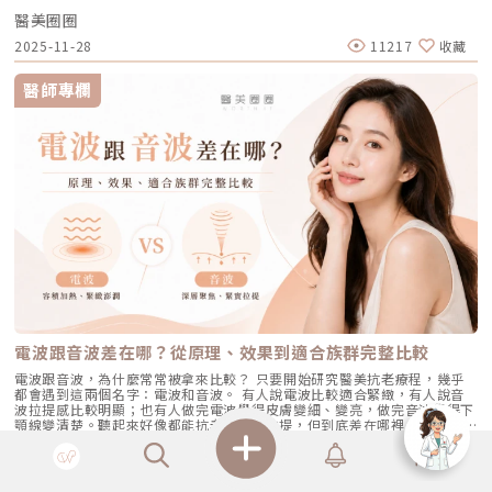
影。 Reepot AI時光雷射（仿單名為「蕾璞釹雅各雷射系統」，衛部醫器輸
標準的累積劑量。CAPRI 藍雷射與 AviClear 戰痘雷射最主要的差異，在於
非單純的商業交易，所有的療程都伴隨著風險。因此，作為消費者應該謹慎
度使用酸類，幫助代謝角質：對於油脂分泌較旺或粉刺型毛孔，可在醫師或
醫美圈圈
字第 037165 號）自 2025 年 7 月上市後便迅速受到關注，被視為色素治
「雷射波長」與「對油脂的吸收破壞力」。簡單來說，藍雷射主打「控油加
選擇合適的醫療方案，以確保安全與健康。
專業建議下使用酸類保養品： 水楊酸（BHA）：脂溶性，能深入毛孔幫助
療領域重要新進展。它重新定義了傳統除斑的思維，將以往以熱能為主的
殺菌」的雙效機制，適合用來對付輕中度的痘痘與毛孔粗大問題；而
2025-11-28
11217
收藏
油脂代謝，常用於黑頭與粉刺調理。 果酸（AHA，如甘醇酸、乳酸）：主要
「燒灼式破壞」，轉變為更精準、更可控的「震碎式處理」，再結合 AI 影
1726nm 的戰痘雷射則是專為「阻斷皮脂腺」而生，能精準且深度地破壞
作用於表層角質更新，改善肌膚粗糙。 杏仁酸：屬於果酸的一種但兼具親
像分析與超冷卻保護，使治療不僅更安全、也更貼近現代人追求的舒適與高
出油源頭，因此更適合用來拯救中重度發炎、滿臉油光，以及長年反覆發作
脂特性，屬較溫和的酸類選擇。3. 抗老成分 A醇（Retinol）：A醇是目前研
效率。對於過去因反黑、修復期長或效果不均而猶豫的族群而言，Reepot
的頑固型痘痘肌。誰最適合打 AviClear 戰痘雷射？如果符合以下任一情
醫師專欄
究較完整的抗老成分之一，可促進表皮更新，並間接支持膠原蛋白生成，對
的出現為除斑帶來全新的可能。 這篇文章就帶你理解Reepot 到底怎麼運
況，AviClear 將會是非常值得評估的投資： 口服藥物恐懼或不適應者：曾
於老化型毛孔與膚質粗糙有一定幫助。但 A醇具有刺激性，建議採取低濃
作？和你聽過的皮秒、傳統雷射有什麼不同？誰適合做、誰不適合？效果、
經吃過口服 A 酸但無法忍受乾燥脫皮，或是抽血發現肝指數異常而被迫停藥
度、循序漸進方式建立耐受。4. 防曬是關鍵保護：紫外線是造成膠原蛋白流
術後照護、價格又是多少呢？希望能讓你在做選擇前，有完整且中立的參
的人。 備孕中或哺乳中的女性：口服 A 酸有強烈的致畸胎性，停藥後仍需
失與肌膚老化的重要因素之一。長期日曬會加速毛孔鬆弛，因此無論晴雨都
考。為什麼斑點這麼難纏？了解色素成因，是選擇療程前最重要的一步許多
避孕一段時間；而戰痘雷射純粹是物理性光電治療，對全身系統無影響（但
應確實做好防曬（塗抹防曬乳或物理性遮蔽）。醫美療程如何精準對抗毛孔
人以為斑點只是「曬太陽造成的色塊」，但實際上臉上的每一顆斑，都可能
孕婦本身基於安全考量，雷射療程前仍須經醫師評估）。 滿臉油光、毛孔
粗大？如果你期待的是肉眼可見的改善幅度，相比起日常保養，專業的醫美
有不同來源。色素形成的原因多元，深度位置也不相同，因此在治療上自然
粗大者：即使目前沒有嚴重的發炎痘痘，但深受「中東油田」困擾，希望從
療程通常會是更直接且具效率的選擇之一。隨著醫美科技的不斷進步，針對
不能以單一方式應對。常見的斑點來源包括：一、紫外線長期累積的影響日
根本減少出油量的人。 作息不正常、壓力型成人痘：針對因為熬夜、壓力
不同成因的毛孔問題都有相對應的解方！1. 溫和深層清潔：海菲秀
曬會刺激黑色素細胞活躍，形成曬斑、雀斑或不均勻暗沉。二、基因與體質
大導致賀爾蒙波動，進而反覆在下巴、兩頰爆發的成人痘，精準破壞皮脂腺
（HydraFacial）原理：屬於非侵入性的保養。利用專利的負壓水渦流技
因素有些人天生黑色素細胞較敏感，斑點更容易在年輕時就出現。三、荷爾
能有效阻斷復發。 深色肌膚患者：過去許多雷射（如脈衝光、某些淨膚雷
術，溫和無痛地吸出毛孔深層的黑頭、白頭粉刺與多餘皮脂，同時導入高濃
蒙波動包含懷孕、避孕藥、壓力、作息不穩等，都可能使色素活躍，例如熟
射）在深色肌膚上容易引發熱傷害或色素沉澱（反黑）。AviClear 的
度的保濕與抗氧化精華。適合誰：出油粉刺型毛孔、怕痛不敢打雷射、想作
知的肝斑。四、發炎後色素沉澱（PIH）痘痘、皮膚受傷、過度刺激後，都
1726nm 波長針對的是「油脂」而非「黑色素」，因此適用於 Fitzpatrick
為重要活動前的急救保養者。效果與特色：做完當下皮膚立刻感受到「會呼
可能留下深淺不一的色沉。以上原因造成斑點呈現不同的「深度」「密度」
膚色分類的 I 到 VI 型（包含極深色肌膚），安全性極高。AviClear 戰痘雷
吸」的潔淨感，毛孔因為髒污被清空並喝飽水，視覺上會立刻變得細緻，且
與「分布」，也使除斑變得不再只是把黑色素擊散這麼簡單。只要能量不
射 常見 QA 總整理在決定進行療程前，大家心中難免還有一些疑問。我們
無恢復期。2. 光電雷射：皮秒雷射（搭配特殊透鏡）原理：皮秒雷射
足，改善有限；能量過強，又可能刺激皮膚，造成修復期延長、色素反應，
整理了討論度最高的幾個問題：Q1：打 AviClear 戰痘雷射會痛嗎？需要敷
（Pico Laser）是目前詢問度最高的縮毛孔療程。核心在於加上了「蜂巢透
甚至讓斑點反覆出現。也因為色素問題本身複雜，傳統除斑療程才會讓人覺
麻藥嗎？A：疼痛度極低，多數患者甚至不需要敷麻藥！怕痛的人有福了！
鏡」或「聚焦透鏡」。這能在不破壞表皮的情況下，將雷射光束匯聚，在真
得「效果不一定穩定」。要真正提高治療的成功率，關鍵就在於是否能更精
AviClear 搭載了專利的「AviCool™ 藍寶石冷卻技術」，探頭在雷射擊發的
皮層產生「空泡效應（LIOB）」。這就像是在皮膚深層進行微小的破壞，
準、穩定地處理不同深度的黑色素，同時降低熱傷害。什麼是 Reepot AI時
前、中、後都會持續為肌膚表面降溫。治療過程中，主要會感覺到探頭冰冰
電波跟音波差在哪？從原理、效果到適合族群完整比較
藉此喚醒肌膚的自癒機制，大量刺激膠原蛋白與彈力纖維新生，進而把毛孔
光雷射？從技術重新理解除斑Reepot AI時光雷射是一款以 532 nm 綠光為
涼涼的，伴隨輕微的溫熱感或是像被橡皮筋輕彈的感覺。相較於傳統雷射或
周圍的凹陷給「撐」起來。適合誰：輕中度的老化型毛孔、輕微淺層痘疤、
基礎，並結合 AI 影像分析的智慧型色素雷射，已通過美國 FDA、韓國
手工清粉刺的痛楚，整體舒適度大幅提升，輕鬆就能完成療程。Q2：我現
電波跟音波，為什麼常常被拿來比較？ 只要開始研究醫美抗老療程，幾乎
想同時改善膚色不均與暗沉的人。效果與特色：熱傷害小，術後通常只會紅
KFDA 與台灣 TFDA 核可。它的設計目的，是讓除斑治療更精準、更安全，
在正在吃口服 A 酸，可以打 AviClear 嗎？A：建議先與主治醫師討論。一
都會遇到這兩個名字：電波和音波。 有人說電波比較適合緊緻，有人說音
腫1~3天，幾乎不影響日常生活。是目前 CP 值極高的定期保養型雷射。3.
也更符合亞洲膚質對低熱傷害的需求。透過AI智慧影像掃描技術，系統能先
般來說，口服 A 酸會讓皮膚變得比較薄且脆弱。多數醫師會建議在停用口服
波拉提感比較明顯；也有人做完電波覺得皮膚變細、變亮，做完音波覺得下
重度凹洞救星：UP雷射原理：如果是屬於嚴重的「疤痕/凹洞型毛孔」，皮
辨識斑點的深度與分布，使能量設定更具科學依據。在治療作用上，
A 酸至少 1 到 3 個月後，讓皮膚屏障稍微恢復，再來進行雷射治療會比較
顎線變清楚。聽起來好像都能抗老、都能拉提，但到底差在哪裡？ 其實，
秒雷射可能不夠力，這時候就需要汽化型雷射上場。例如 UP雷射
Reepot 搭載超低溫冷卻機制，能在能量擊發的同時以低溫保護皮膚，降低
安全。Q3：如果我只有局部（例如下巴）長痘痘，可以只打局部嗎？A：通
電波和音波最大的差別，不是「哪一個比較厲害」，而是它們使用的能量不
（UltraPulse），它能將能量精準且極深地打入真皮層甚至皮下組織，切斷
紅腫與熱刺激。其能量原理以機械式震動分散黑色素為主，而非單純依賴高
常建議「全臉治療」效果最佳。皮脂腺是分佈在全臉的，雖然目前只有下巴
醫美圈圈 醫師
同、作用的層次不同，適合處理的老化問題也不同。 簡單來說： 電波偏向
硬化的纖維化疤痕組織，進行深層的肌膚重建。適合誰：嚴重的冰鑿型痘
熱破壞，因此對周邊組織更溫和。簡單來說，它讓除斑從過去較不穩定的模
在發炎，但其他區域的皮脂腺可能也處於過度活躍的狀態。全臉均勻施打可
改善皮膚的鬆、細紋、膚質與緊緻度。 音波偏向改善輪廓的垂、嘴邊肉、
疤、嚴重凹洞型毛孔粗大。效果與特色：效果非常強大且顯著，但相對的
2026-05-07
584
收藏
式，提升為更可控、恢復期更短的療程設計。Reepot 三大核心技術：讓除
以達到整體控油、預防其他部位未來爆發的效果。當然，醫師在施打時，會
下顎線與深層支撐。 例如：如果把臉比喻成一棟房子，電波比較像是在整
「破壞力」也強。術後會有明顯的點狀結痂、流組織液，恢復期較長（約需