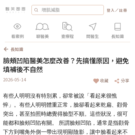
／
登入
註冊
看案例
聊醫美
查療程
問醫生
長知識
長知識
臉頰凹陷醫美怎麼改善？先搞懂原因，避免
填補後不自然
2026-05-14
收藏
分享
有些人明明沒有特別累，卻常被說「看起來很憔
悴」。有些人明明體重正常，臉卻看起來乾扁、顴骨
突出，甚至拍照時總覺得臉型不順。這些狀況，很可
能都和臉頰凹陷有關。 所謂臉頰凹陷，通常是指顴骨
下方到嘴角外側一帶出現明顯陰影，讓中臉看起來不