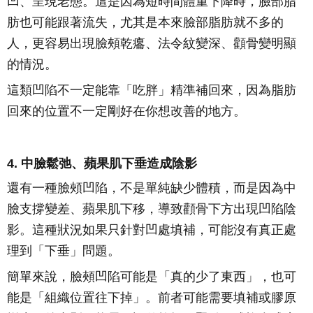
凹、呈現老態。這是因為短時間體重下降時，臉部脂
肪也可能跟著流失，尤其是本來臉部脂肪就不多的
人，更容易出現臉頰乾癟、法令紋變深、顴骨變明顯
的情況。
這類凹陷不一定能靠「吃胖」精準補回來，因為脂肪
回來的位置不一定剛好在你想改善的地方。
4. 中臉鬆弛、蘋果肌下垂造成陰影
還有一種臉頰凹陷，不是單純缺少體積，而是因為中
臉支撐變差、蘋果肌下移，導致顴骨下方出現凹陷陰
影。這種狀況如果只針對凹處填補，可能沒有真正處
理到「下垂」問題。
簡單來說，臉頰凹陷可能是「真的少了東西」，也可
能是「組織位置往下掉」。前者可能需要填補或膠原