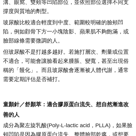
溝、眼窩、雙頰等凹陷部位，並依照部位選擇不同支
撐度與質地的劑型。
玻尿酸比較適合輕度到中度、範圍較明確的臉頰凹
陷，例如顴骨下方一小塊陰影、蘋果肌不夠飽滿，或
臉部線條需要微調的人。
但玻尿酸不是打越多越好。若施打層次、劑量或位置
不適合，可能會讓臉看起來腫脹、變寬，甚至出現俗
稱的「饅化」。而且玻尿酸會逐漸被人體代謝，通常
需要定期評估是否補打。
童顏針／舒顏萃：適合膠原蛋白流失、想自然漸進改
善的人
成分為聚左旋乳酸(Poly-L-lactic acid，PLLA)，如果臉
頰凹陷是因為膠原蛋白流失、整體臉部乾癟，或想要