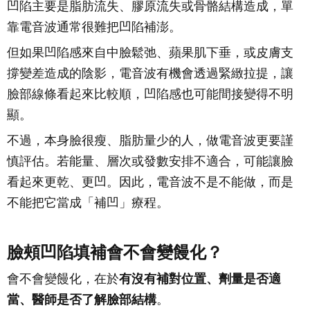
凹陷主要是脂肪流失、膠原流失或骨骼結構造成，單
靠電音波通常很難把凹陷補澎。
但如果凹陷感來自中臉鬆弛、蘋果肌下垂，或皮膚支
撐變差造成的陰影，電音波有機會透過緊緻拉提，讓
臉部線條看起來比較順，凹陷感也可能間接變得不明
顯。
不過，本身臉很瘦、脂肪量少的人，做電音波更要謹
慎評估。若能量、層次或發數安排不適合，可能讓臉
看起來更乾、更凹。因此，電音波不是不能做，而是
不能把它當成「補凹」療程。
臉頰凹陷填補會不會變饅化？
會不會變饅化，在於
有沒有補對位置、劑量是否適
當、醫師是否了解臉部結構
。