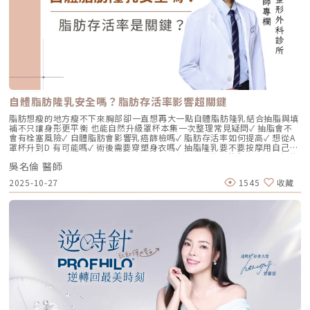
充型」，主要目的是增加體積（Volumizing），如果過度施打，容易造成
面部僵硬或「醫美臉」。而 Profhilo 逆時針的誕生，是為了從細胞底層進
行「修復與重塑」，讓皮膚自己找回年輕時的彈性。二、 Profhilo 逆時針
的科學核心：NAHYCO™ 專利技術Profhilo逆時針來自瑞士著名的 IBSA 製
藥集團。身為專業醫師，我非常看重產品的「純淨度」與「穩定性」。
Profhilo 之所以能在國際醫美界佔有一席之地，在於其革命性的
NAHYCO™ 專利熱融合技術。1. 醫學界的「純淨」突破：無化學交聯劑一
般玻尿酸為了維持在體內的時間，必須添加化學交聯劑（如 BDDE）。雖然
這在合法範圍內是安全的，但對於過敏體質或追求極致天然的客戶來說，仍
存在延遲性發炎的風險。Profhilo逆時針 透過精確的加熱與降溫製程，讓
自體脂肪隆乳安全嗎？脂肪存活率影響超關鍵
高分子與低分子玻尿酸產生自然的氫鍵鍵結，完全不含 BDDE。這意味著它
具備極高的「生物相容性」，注射後能與人體組織完美融合。2. 高低分子玻
脂肪想瘦的地方瘦不下來胸部卻一直想再大一點自體脂肪隆乳結合抽脂與填
尿酸的「黃金比例」Profhilo 含有目前市面上極高濃度的玻尿酸
補不只讓身形更平衡 也能自然升級罩杯本集一次整理常見疑問✓ 抽脂會不
（64mg/2ml），它結合了： 高分子量玻尿酸（H-HA）：提供穩定的物理
會有栓塞風險✓ 自體脂肪會影響乳癌篩檢嗎✓ 脂肪存活率如何提高✓ 想從A
支撐與深層鎖水，改善鬆弛。 低分子量玻尿酸（L-HA）：作為傳遞信號的
罩杯升到D 有可能嗎✓ 術後需要穿塑身衣嗎✓ 抽脂隆乳要不要按摩用自己的
分子，直接活化真皮層內的纖維母細胞，誘導膠原蛋白與彈力蛋白新生。這
脂肪 打造柔軟真實的胸型適合誰 怎麼做 最有效將給妳完整觀念與安心評估
種「1+1 > 2」的協同作用，讓 Profhilo 在進入皮膚後，能像液態電波一
吳名倫 醫師
依據重點摘要：0:00 #她說他說0:40 #自體脂肪隆乳v.s.#假體隆乳 想要哪
樣迅速擴散，全面性地改善膚質。三、 3 種細胞與 5 種蛋白：解開「液態
一樣？1:02 關於手術安全性 #自體隆乳2:12 不同的抽脂方式 #脂肪存活率
2025-10-27
1545
收藏
電波」的逆齡關鍵在辰美學的診間，我常跟客戶解釋，Profhilo 就像是為
會一樣嗎？3:16 關於抽脂安全 #脂肪栓塞問題 ？4:09 關於手術安全性 #矽
肌膚施加了一種「啟動指令」。它不僅僅是補水，而是啟動了「3+5 逆齡機
膠隆乳相關影片：• 罩杯升級前必看，自體脂肪豐胸解析！ EP20• 男生
制」： 活化 3 種關鍵細胞： 纖維母細胞：這是皮膚的「膠原工廠」。 角質
女乳好尷尬，胸部困擾的隱藏原因你有嗎？ EP24• 抽就對了？抽脂局部雕
形成細胞：強化表皮防禦力，讓肌膚看起來更細緻、有光澤。 脂肪幹細
塑大解密，它沒想像可怕！EP31---LINE
胞：幫助恢復皮下組織的飽滿感，減緩隨著年齡增長的皮下萎縮。 啟動 5
@aclinichttps://lin.ee/zGPja49▼詢問整形大小事https://answer-
種關鍵結構蛋白：包括 I 型、III 型、IV 型、VII 型膠原蛋白以及最關鍵的彈
clinic.com/▼詢問皮膚大小事https://answer-skin.com/▼詢問變美大小
力蛋白。這種全方位的重塑效果，能讓下顎線變清晰，讓細紋從底層淡化。
事https://answer-skincare.com/安瑟美膚整形外科診所
這就是為什麼它被暱稱為「液態電波」。電波是靠「熱能」刺激新生，而
FBhttps://www.facebook.com/AnswerClinic安瑟美膚整形外科診所
Profhilo 是靠「生物分子信號」啟動新生。對於皮膚薄、怕痛或不適合高
IGhttps://www.instagram.com/aclinic.group/吳名倫醫師：Dr.Allen 整
能量儀器的客戶來說，這是一個非常理想的選擇。四、 蔡醫師的精準美
形醫美體塑學苑https://www.facebook.com/drallenbody吳名倫醫師
學：BAP 五點拉提點位解析施打 Profhilo 是一門藝術。我們採用國際標準
IGhttps://www.instagram.com/psdr_allen/安瑟美膚整形外科診所地
的 BAP（Bio Aesthetic Points）五點拉提打法，這五個點是避開重要血
址：臺北市大安區安和路一段113號2樓之1電話：（02）7709-9398
管、精準對準臉部支撐結構的黃金位置： [1] 顴骨高點： 位於顴骨最突出的
地方，需離眼睛外側至少 2 公分。能像掛鉤一樣，為中臉提供向上向外的支