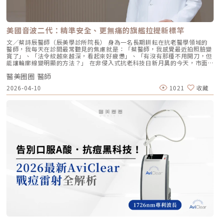
改善效果，避免了傳統填充劑可能導致的僵硬或「饅化」現象，讓你看起來
膚新生彈力蛋白，從底層「軟化」細小紋路，讓整個人看起來更加柔和、自
就像是膚況變好了，而不是動了手腳。4. 獨創 BAP 五點注射技術：療程更
然。六、 蔡醫師的診間建議：如何規劃妳的「逆時針」計畫？在辰美學，
舒適、更快速採用獨家的 BAP (Bio Aesthetic Points) 五點注射技術。醫師
我們追求的是「長效且細膩」的美，而非瞬間的煙火式改變。針對初次接觸
只需在臉部兩側各選擇五個精準的生物美學點進行注射，就能讓玻尿酸均勻
Profhilo 逆時針 的客戶，我通常會建議以「週期性重塑」的方式來規劃妳
美國音波二代：精準安全、更無痛的旗艦拉提新標竿
擴散至全臉。這大大減少了注射的針數和疼痛感，也降低了術後瘀青和腫脹
的專屬美學地圖：1. 基礎療程：建議至少進行 2 至 3 次為了達到最佳的彈
的機率，讓療程更加舒適、快速。5. 高濃度、不含交聯劑：安全性高、低發
力蛋白新生與肌底環境優化，單次施打僅是啟動信號，完整的重塑需要時間
文／蔡詩辰醫師（辰美學診所院長） 身為一名長期耕耘在抗老醫學領域的
炎風險以高濃度玻尿酸為主要成分，且製程中不使用任何化學交聯劑，能有
堆疊： 啟動期（第 1 次與第 2 次）： 建議間隔 1 個月施打。這兩次密集的
醫師，我每天在診間最常聽見的焦慮就是：「蔡醫師，我感覺最近拍照臉變
效降低注射後的發炎反應與過敏風險。同時，也經過多項國際認證，確保了
治療能確保高濃度玻尿酸在真皮層內建立穩固的擴散網絡，全面活化纖維母
寬了」、「法令紋越來越深，看起來好疲憊」、「有沒有那種不用開刀，但
產品的純淨與安全性。逆時針（Profhilo） vs. 傳統玻尿酸比較 療程名稱
細胞。 強化期（第 2 次與第 3 次）： 建議間隔3到6個月進行第三次施打。
能讓輪廓線變明顯的方法？」 在非侵入式抗老科技日新月異的今天，市面
逆時針 (Profhilo) 傳統玻尿酸填充劑 主要功能 「生物重塑」(Bio-
這是一個關鍵的鞏固點，能延續細胞的再生信號，讓拉皮效果更具層次感。
上的音波儀器琳瑯滿目。但每當病患詢問我最信任哪一台儀器時，我的首選
remodeling)， 刺激膠原蛋白和彈力蛋白再生，從根本改善膚質 「填充」
維持期： 經過這 3 次完整的週期療程後，肌膚的緊緻度與細緻質感通常可
醫美圈圈 醫師
始終是 Ultherapy 美國音波。而在 2026 年的現在，隨著 Ultherapy
和「支撐」， 用於填補凹陷、雕塑輪廓 成分組成 專利技術結合高低分子玻
以維持九個月左右的時間。2.術後照護：輕盈無負擔的修復由於 Profhilo
Prime（美音二代） 的問世，醫美界正式進入了「精準醫療」的新紀元。這
2026-04-10
1021
收藏
尿酸， 64mg/2ml 高濃度，無交聯劑 玻尿酸會添加交聯劑，以增加黏度和
是極高純度的玻尿酸且不含化學交聯劑，術後反應極輕。只需在 24 小時內
篇文章，我將以專業醫師的角度，深度拆解為什麼美音二代會成為我臨床治
支撐力， 能維持體積不被快速分解 作用機制 注射後會均勻擴散至皮膚深
避免劇烈運動與高溫環境（如溫泉、蒸氣室、高溫瑜伽），其餘日常生活、
療的核心，以及它如何重新定義抗老的黃金標準。一、 為什麼「看得到」
層， 像「液態電波」一樣，透過非發炎機制喚醒細胞自我修復 注射後會停
上妝均不受影響，非常適合行程滿檔的都會女性。結語：美，是找回妳原本
才是真安全？DeepSEE® 即時影像導引的革命在進行音波拉提治療時，我常
留在特定部位， 透過體積來填補或塑形 效果呈現 效果是漸進且全面的，讓
的自然光采抗老不應該是「加法」，而是「還原」。Profhilo 逆時針的哲
跟病患分享一個觀念：音波拉提不是「能量越強越好」，而是「能量要打在
肌膚變得更緊緻、 有彈性、有光澤，視覺上更自然 效果是立即且局部的，
學與辰美學的理念不謀而合：我們不希望客戶變得不像自己，我們希望妳在
對的地方」。每個人的皮膚厚度、皮下脂肪分布、筋膜層（SMAS）的深
能看到凹陷處被填平、 輪廓變得立體 適用對象 適合想改善肌膚鬆弛、細
未來的日子裡，依然保有那份緊緻、透亮的彈力美感。妳不需要厚重的粉底
度，甚至是神經血管的走勢都完全不同。即便是在同一個人的臉上，左側與
紋、膚質乾燥、 彈性下降，追求自然效果的人 適合想填補淚溝、法令紋、
來遮蓋疲態，因為最美的底妝，就是妳健康的真皮層。如果妳也想體驗這種
右側的組織密度也存在差異。傳統的音波療程多半屬於「盲打」，醫師只能
豐頰、豐下巴或鼻子，追求局部立體效果的人 維持時間 約6 ~ 12個月 （需
「由內而外」的重塑感，歡迎來到辰美學，讓我們為妳量身定制專屬的逆齡
憑藉經驗去推測深度，這就像是在迷霧中航行，風險與不穩定性自然較高。
視個人體質、代謝與保養習慣而異） 約6～18個月 （因品牌、分子大小及
處方箋。「詳細內容請詳見辰美學官網」
1.1 精準醫療的「透視眼」最新的Ultherapy Prime 美國音波二代搭載了升
個人體質而異） 值得一提的是，它不像音波拉提需要靠機器操作、產生熱
級版 DeepSEE® 即時影像技術。在施打的每一條能量時，我都能透過 2X 高
能導致術後紅腫，也不會像玻尿酸填充容易造成過度膨脹的人工感，而是像
清螢幕清晰地看見病患當下的組織層級。這意味著： 避開神經與骨頭：大
「智慧型保養」，漸進式修復你的肌膚底層架構。哪些人適合做璞菲洛？
幅降低因能量落點錯誤導致的劇痛或副作用。 精準鎖定 SMAS 筋膜層：確
Profhilo不僅適合輕熟女族群，也非常適合希望改善整體膚況、延緩老化的
保每一發熱凝結點都精確落在支撐輪廓的關鍵地基上。 即時監控探頭貼合
人。尤其推薦給以下族群： 面臨初老症狀者： 臉部、頸部或手部出現細
度：防止因貼合不全導致的表皮燙傷。二、 三種鬆弛型態：妳需要的是
紋、輕微鬆弛，以及肌膚彈性下降、缺乏緊實感的人。 膚質困擾者： 肌膚
「拉提」還是「緊緻」？很多客人到診間會直接說：「我要打音波。」但我
乾燥、毛孔粗大、膚色不均或膚質粗糙，希望透過深層保濕來全面提升膚況
通常會先進行細緻的觸診與影像觀察，因為「鬆弛」其實分為不同層次。如
的人。 追求自然效果者： 不希望外觀有大幅度改變，只想透過自然、漸進
果診斷錯誤，治療效果就會大打折扣。我將臉部老化歸納為三種主要型態，
的方式讓自己看起來更年輕、更有氣色。 對其他療程敏感者： 曾對雷射、
並給予不同的客製化建議：2.1 筋膜鬆弛型（結構下垂）這是最適合美國音
能量儀器等療程反應較大，或希望尋找一種低風險、低修復期的保養方式。
波二代的族群。表現為下顎線模糊、嘴角下垂（木偶紋）、整體輪廓往下
這項療程也特別受到熟齡上班族歡迎，因為療程快、不影響日常作息，對於