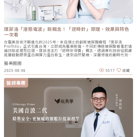
撐力。 [2] 鼻翼與瞳孔垂直線交界： 在鼻翼與耳廓之間畫出水平線，再從瞳
孔中線畫垂直線，兩線交交叉處作為注射點。能有效改善法令紋，飽滿面中
部。 [3] 耳廓下前緣： 位於耳廓下緣的前方約 1 公分處。是收緊臉部外側
輪廓、強化下頷線條的關鍵。 [4] 下頷嘴角交界： 在下巴中軸線的三分之一
處畫垂直線，再向唇角方向移動 1.5 公分。可以修飾木偶紋，改善嘴角下
垂。 [5] 下顎角前緣： 位於下顎角前側約 1 公分處。幫助拉緊腮幫子多餘
璞菲洛「液態電波」新概念！「逆時針」原理、效果與特色
的鬆弛組織，讓下顎線條清晰。五、 哪些部位最適合 Profhilo 逆時針？
Profhilo 逆時針之所以能成為抗老界的寵兒，不僅是因為它的成分純淨，
一次看
更因為它解決了傳統醫美難以觸及的「盲區」。它不靠體積填充，而是透過
在醫美技術不斷進化的2025年，來自瑞士的創新玻尿酸療程「璞菲洛
「液態拉皮」的概念，從根本提升肌膚彈性。以下四個部位是我在臨床運用
Profhilo」正式引進台灣，立即成為醫美新寵。不同於傳統玻尿酸著重於填
中最推薦的：1. 臉部液態拉皮：BAP 五點精準誘導這是 Profhilo 的核心應
補凹陷或塑形拉提，璞菲洛主打「逆時針保養」概念，透過專利技術從肌膚
用。與傳統玻尿酸增加臉部「厚重感」或「體積支撐」的邏輯完全不同，
底層啟動膠原蛋白與彈力蛋白新生，達到自然緊緻、深層修復的劃時代效
Profhilo 本質上是液態拉皮。我們採用國際標準的 BAP（Bio Aesthetic
果。 Profhilo更邀請郭台銘夫人曾馨瑩擔任形象大使，迅速成為市場焦
Points）五點注射法，這五個點是避開重要血管、精準將玻尿酸導入真皮層
醫美圈圈
點。我們將帶你全面認識這項創新療程，從作用原理、五大特色到適合對象
的黃金位置： 顴骨高點：啟動中臉肌膚的生物重塑，優化張力。 鼻翼瞳孔
與常見問題，一次搞懂「逆時針玻尿酸」的魅力！ 璞菲洛Profhilo是什
交界：透過提升肌膚彈力，自然弱化法令紋的視覺感。 耳廓下前緣：強化
2025-08-06
5577
收藏
麼？ 璞菲洛是一項注射型玻尿酸產品，由瑞士IBSA研發，正式名稱為「高
臉部外側緊緻度，讓輪廓不再鬆垮。 下頷嘴角交界：改善嘴角周圍的鬆
低分子玻尿酸皮下植入劑」，在台灣獲得衛福部核准，俗稱為「逆時針」。
弛，恢復皮膚原有的拉力。 下顎角前緣：誘導彈力蛋白新生，收緊下頷邊
與傳統玻尿酸不同，璞菲洛不以填補凹陷為目的，而是透過生物重塑（bio-
緣的曲線。這五個點位並非用來「填充凹陷」，而是作為信號啟動點，讓玻
醫師專欄
remodeling）方式，喚醒肌膚自身的修復機能，促進膠原蛋白和彈力蛋白
尿酸在皮下如水幕般擴散，誘導彈力蛋白大量新生，像是在皮下植入了一層
的生成，達到自然緊緻與改善膚質的效果。璞菲洛Profhilo的五大特色璞菲
隱形的「彈力網」，讓下顎線與中臉自然回歸緊緻狀態。2. 火雞頸與橫向頸
洛之所以能引發醫美界關注，主要在於它與傳統玻尿酸有著本質上的不同，
紋：修復彈力纖維的救星頸部皮膚極薄，且缺乏支撐結構，老化多半是因為
透過獨特技術從根本上改善肌膚狀態。以下是璞菲洛最突出的五大特色：1.
彈力纖維斷裂。傳統填充型玻尿酸因為有化學交聯，施打後容易因重力或皮
獨特「生物重塑」機制：啟動膠原與彈力蛋白再生璞菲洛的核心技術採用專
膚過薄而產生凸起（毛毛蟲現象）。Profhilo 具備極佳的流動性，能均勻
利高、低分子量玻尿酸複合配方，在不添加交聯劑的情況下，能刺激皮膚深
滲透進頸部真皮層，不是填平皺紋，而是從底層重塑頸部肌膚的厚度與張
層的纖維母細胞、角質細胞和脂肪細胞，促使膠原蛋白和彈力蛋白大量新
力，是目前改善頸部質感的首選。3. 手背（雞爪手）：重建真皮層的緊實度
生，從源頭改善肌膚鬆弛與老化問題。2. 全面改善膚況：不只填補，更提升
雙手最容易因彈力蛋白流失而顯得乾癟、血管明顯。Profhilo 透過「非填
整體膚質有別於傳統玻尿酸的局部填充，璞菲洛注射後會均勻擴散至皮膚的
充」的方式，啟動手背肌膚的自我修復機制。它不僅是補水，更是透過生物
真皮層與皮下組織。這使得它能全面性地改善肌膚，包括： 提升肌膚緊實
重塑增加組織的彈性與結構感，讓手背肌膚恢復細緻平滑，找回如少女般優
度與彈性 深層補水、改善乾燥與粗糙 減少細紋、改善膚色不均3. 自然柔和
雅的肌膚張力。4. 口周細紋：自然軟化而不僵硬對於愛笑或年長客戶常見的
的效果：告別「饅化臉」璞菲洛的質地較輕盈、流動性高，主要作用提升肌
唇周紋，若使用傳統填充物，常會因為增加了體積而讓表情變得僵硬。
膚本身的飽滿度與光澤，而不是增加額外體積。因此，能帶來自然、柔和的
Profhilo 透過液態拉皮的原理，在不改變五官比例的前提下，誘導唇周肌