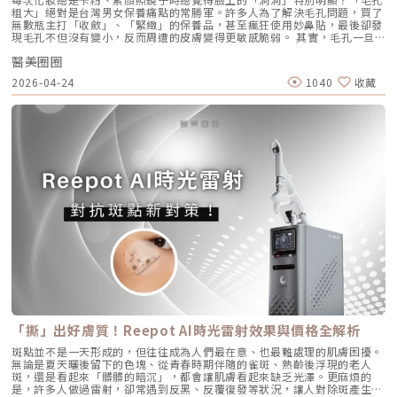
提需要精準的解剖學知識，只有受過原廠培訓的醫師，才能在「安全邊界
泌量大幅下降。當沒有過多的油脂，毛孔就不易堵塞，痤瘡桿菌也失去了生
趨勢。它填補了日常保養品與侵入式手術之間的空缺，不需像肉毒桿菌那樣
粗大」絕對是台灣男女保養痛點的常勝軍。許多人為了解決毛孔問題，買了
內」將能量發揮到極致。六、 結語：愛美，是為了成就更好的自己我常
存的養分，痘痘自然就失去了生長的溫床。2. AviCool™ 藍寶石冷卻系統：
限制表情，也不需要像手術拉皮那樣漫長的恢復期。對於生活忙碌、注重效
無數瓶主打「收斂」、「緊緻」的保養品，甚至瘋狂使用妙鼻貼，最後卻發
說，醫美的意義不在於把妳變成另外一個人，而在於「找回最巔峰狀態的
保護表皮，大幅提升舒適度既然要用熱能破壞深層的皮脂腺，表皮會不會被
率的現代人來說，這讓它更容易被接受，成為許多人延緩老化、提升膚質的
現毛孔不但沒有變小，反而周遭的皮膚變得更敏感脆弱。 其實，毛孔一旦
妳」。看著客人在治療後，重新對鏡子裡的自己露出自信的微笑，那是我身
燙傷？這正是 AviClear 的另一項核心專利。機器配備了專屬的 AviCool™
首選。臨床案例分享以下為原廠提供的實際案例，透過Profhilo逆時針療
被撐大，就像是被撐鬆的橡皮筋，光靠日常塗抹保養品是很難「完全逆轉」
為醫師最大的成就感。我會運用 Ultherapy Prime 美國音波第二代的精準
藍寶石接觸式冷卻系統。在雷射擊發前、擊發中與擊發後，冷卻系統會持續
程，觀察治療前後肌膚狀態的變化，供大家參考了解療程效果。璞菲洛
醫美圈圈
的。想要有效改善毛孔粗大，我們必須先搞懂你的毛孔是哪一種「型」，才
技術，結合我對面部結構的美感理解，悉心守護妳每一寸肌膚的張力。如果
將表皮溫度維持在安全的低溫狀態。這不僅能防止表皮熱傷害、避免術後反
Profhilo常見Q&AQ1：PROFHILO和水光療程有什麼差別？ 水光著重在肌
能對症下藥！這篇文章將帶你從日常保養到專業醫美療程，全面拯救毛孔粗
您也對輪廓的流失感到焦慮，或者正猶豫哪種療程最適合自己，歡迎預約來
黑，更大幅降低了療程中的痛感，讓患者在不需要敷麻藥的情況下（視個人
2026-04-24
1040
收藏
膚表層補水，讓皮膚變得水嫩透亮；而PROFHILO作用層次更深，不只補
大的終極對策。為什麼我的毛孔會變大？揭開毛孔粗大的 6大元兇在探討怎
診間，讓我們在一個放鬆、透明的環境下，一起討論出最適合您的減齡計
耐受度而定），也能順利完成治療。AviClear 戰痘雷射 vs. 藍雷射與傳統療
水，還能活化膠原蛋白、彈力蛋白等細胞修復，提升整體彈性與緊緻度。它
麼解決之前，我們得先抓出讓毛孔變大的罪魁禍首。毛孔粗大絕對不是單一
畫。
法：抗痘金大PK過去我們面對嚴重的青春痘，「吞口服A酸」幾乎是唯一的
的特點是透過穩定擴散來刺激肌膚自我修復，不靠刺激或破壞，適合想全面
原因造成的，通常是以下幾個因素交織而成的結果：1. 【油脂型毛孔】：中
終極解方。然而，隨著光電科技的突破，現代的醫美抗痘已經邁入了「精準
改善膚況的人。Q2：可以和電波、音波等療程搭配嗎？ 可與電波、音波等
東油田的擴建工程毛孔是皮脂排出的主要通道。當你的皮脂腺天生比較發
破壞皮脂腺」的新紀元。目前市面上討論度最高的兩大抗痘黑科技，分別是
療程搭配使用，建議間隔約兩週，具體施打順序與時間需由醫師評估。電
達，或是受到氣溫升高、荷爾蒙波動、常吃高油高糖食物影響，導致出油量
AviClear 戰痘雷射與 CAPRI 藍雷射。雖然兩者都主打不吃藥、從根源控
波、音波術後可加速肌膚修復並延長效果，但需等皮膚完全降溫後再進行
大增時，通道就會被迫「擴建」來排出這些大量油脂。2. 【角質型毛孔】：
油，但在波長與作用機制上卻有著根本的差異。我們該如何選擇？它們與傳
Profhilo療程。施打前請務必諮詢醫師，遵從專業建議安排療程。Q3：璞
通道堵塞引發的連鎖反應健康的肌膚會自然代謝老廢角質，但如果代謝異
統的口服A酸又有什麼不同？以下為您全面解析。頂尖對決：AviClear 戰痘
菲洛每年需要打幾次？ 一個完整療程通常包含三次施打，前兩次相隔約一
常，這些廢棄角質就會和皮脂、空氣中的髒污混合在一起，死死地堵塞在毛
雷射 vs. CAPRI 藍雷射這兩款都是目前熱門的無藥物抗痘雷射，雖然目標一
個月，第三次則可在四到六個月後進行。視個人膚況與需求，也可安排後續
孔開口。久而久之，毛孔就像被塞了軟木塞一樣，被越撐越大。3. 【老化型
致，但「作戰策略」卻截然不同：1. AviClear 戰痘雷射（1726nm）：專
加強療程，以延續效果。Q4：頸紋、手部老化也能打嗎？ 可以。Profhilo
毛孔】：膠原蛋白流失的初老警報真皮層中的「膠原蛋白」和「彈力蛋白」
注皮脂腺的「源頭阻斷」作用原理：搭載專利 1726nm 波長，具備極高的
在頸部與手背同樣有良好表現，能改善乾紋與鬆弛，是全方位肌膚重建療
就像是撐起毛孔的堅固地基。隨著年齡增長，或是長期不防曬導致的「光老
「油脂專一性」，能穿透皮膚精準鎖定並加熱肥大的皮脂腺，使其萎縮。核
程。Q5：是否適合所有膚質？ 大多數人皆可接受，但孕婦、哺乳中女性與
化」，地基流失、失去支撐力，毛孔邊緣的肌膚就會順著地心引力往下垂。
心強項：直接從源頭切斷出油量並破壞痘痘的生長環境，主打極長效的抗痘
對玻尿酸過敏者不建議施打。Q6：哪些人適合做Profhilo？需要幾歲才能
4. 【缺水型毛孔】：肌膚乾旱造成的表面危機這點常被許多人忽略！當角質
與控油效果，非常適合追求長期穩定膚況、不想依賴藥物的人。2. CAPRI
做？Profhilo適合有初期老化、乾燥或鬆弛困擾的人，通常建議從30歲以後
層極度缺水時，毛孔周圍的表皮細胞會像失去水分的蘋果一樣乾癟、萎縮，
藍雷射（1450nm + 450nm）：控油＋殺菌的「雙效複合」作用原理：結
就可以評估施作。特別推薦給希望改善膚況，又不想讓五官改變或產生膨脹
無法飽滿排列。在細胞與細胞之間的縫隙變大之下，視覺上毛孔就顯得非常
合 1450nm 的熱能來縮減皮脂腺（控油），同時搭配 450nm 藍光直接消
感的人。Q7：施打Profhilo會很痛嗎？會不會腫？需要修復期嗎？療程過
明顯。5. 【疤痕型毛孔】：手癢硬擠留下的歷史遺跡嚴格來說這已經是「痘
滅表皮的痤瘡桿菌（殺菌）。核心強項：雙管齊下，對於臉上正在急性發
程簡單快速，使用極細針在臉部五個特定位點注射，疼痛感輕微。少數人會
疤」的範疇。過去長了嚴重的發炎性青春痘，或是手癢過度暴力擠壓，導致
炎、紅腫的痘痘，具有極佳的立即退紅與消炎效果，適合需要快速壓制大面
有暫時性紅腫或小腫塊，通常幾小時內可自然消退，不會影響日常活動。
真皮層組織嚴重受損。在傷口修復的過程中產生了纖維化拉扯，最終形成不
積發炎的患者。3. 傳統終極武器：口服A酸（Isotretinoin）作用原理：屬
Q8：Profhilo成分天然嗎？會不會引起過敏？Profhilo採用高純度、非動
可逆的凹洞。6. 【蟎蟲型毛孔】：隱形的微小房客在作怪我們的臉上本來就
於全身性的系統性治療。它能全面抑制皮脂腺分泌、使皮脂腺萎縮，同時促
物來源的玻尿酸，不含常見交聯劑成分，安全性高，過敏反應發生機率非常
有共生的「蠕形蟎蟲」，但當免疫力下降、皮脂分泌失衡，或是過度清潔破
進毛囊正常角化，並大幅減少發炎反應與痤瘡桿菌增生。核心強項：能夠一
「撕」出好膚質！Reepot AI時光雷射效果與價格全解析
低，並獲得歐盟CE安全認證。Profhilo璞菲洛是突破傳統玻尿酸觀念的療
壞皮脂膜時，蟎蟲就會大量異常繁殖。牠們會啃食皮脂、進出毛囊，蟲體的
次打擊痘痘的四大成因，對於嚴重型、結節囊腫型痘痘，或是對其他治療
程，不以填充為主，而是提升肌膚自癒力與膚質的「逆時針保養」新選擇。
排泄物與屍體會引發毛囊發炎，進而把毛孔撐大。如何從日常居家保養穩住
斑點並不是一天形成的，但往往成為人們最在意、也最難處理的肌膚困擾。
（包含抗生素、外用藥膏）無效的頑固型痘痘，具有極高的治癒率與長效
如果你渴望不影響生活的微創保養，並希望從根本改善膚質，Profhilo 絕
毛孔不失控？雖然保養品無法讓已經擴大的毛孔完全「縮回」，但正確的居
無論是夏天曬後留下的色塊、從青春時期伴隨的雀斑、熟齡後浮現的老人
性。需注意事項：伴隨較明顯的副作用，最常見包含嘴唇乾裂、皮膚乾燥脫
對值得你列入考量。在選擇療程前，務必諮詢專業醫師，評估自身膚況與適
家保養，能幫助控制毛孔不再進一步擴張，並改善整體膚質的平滑度。1. 溫
斑，還是看起來「髒髒的暗沉」，都會讓肌膚看起來缺乏光澤。更麻煩的
皮、眼睛乾澀等。此外，孕婦絕對禁用（具致畸胎性），療程期間需配合醫
合方案，才能真正達到年輕又自然的理想狀態。選擇合法診所、專業醫師與
和清潔，不過度刺激：選擇胺基酸系等溫和潔顏產品，一天清潔 1～2 次即
是，許多人做過雷射，卻常遇到反黑、反覆復發等狀況，讓人對除斑產生陰
師定期抽血監測肝功能與血脂，且通常需持續服用數個月至一年以上以達到
原廠產品，是安全變美的不二法門。★溫馨提醒★小編要提醒大家，醫療並
可。避免頻繁使用磨砂或強力去角質產品，以減少對皮膚屏障的刺激。2. 適