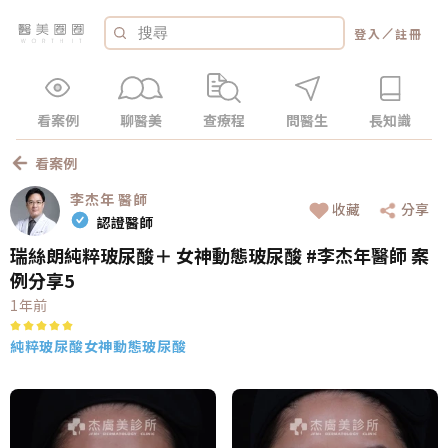
／
登入
註冊
看案例
聊醫美
查療程
問醫生
長知識
看案例
李杰年
醫師
收藏
分享
認證醫師
瑞絲朗純粹玻尿酸＋ 女神動態玻尿酸 #李杰年醫師 案
例分享5
1年前
純粹玻尿酸
女神動態玻尿酸