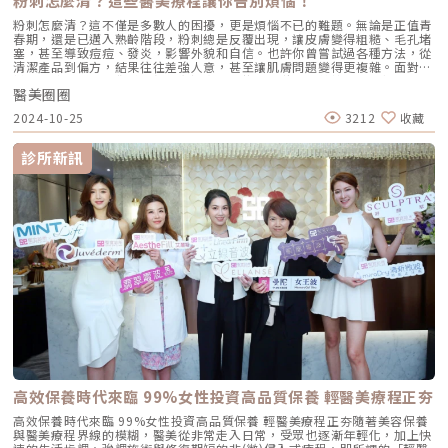
粉刺怎麼清？這些醫美療程讓你告別煩惱！
的術前評估，結合解剖學知識與醫師美感，讓每一條 MINT 線材都發揮它最
等)Â 的病人，在矯正之後一定要依照醫師指示配合藥物使用以及定期回診
大的結構價值。老化是一定的，但我們可以選擇老得更優雅。讓秘線拉提成
檢視，以防發炎惡化和後續感染併發症。少數指甲片較薄、較軟的病人，可
粉刺怎麼清？這不僅是多數人的困擾，更是煩惱不已的難題。無論是正值青
為妳的支撐力，讓美麗在正確的層次上，自然綻放。秘線拉提常見問題深度
能會出現無痛的指甲下出血(指甲瘀青)，是矯正的拉力所造成，薄軟的指甲
春期，還是已邁入熟齡階段，粉刺總是反覆出現，讓皮膚變得粗糙、毛孔堵
解答 (FAQ) 秘線拉提和手術拉皮有什麼差別？ 手術拉皮（Facelift）需要開
片與底下的甲床血管因拉扯而有輕微分離出血的情形，如果沒有持續惡化或
塞，甚至導致痘痘、發炎，影響外貌和自信。也許你曾嘗試過各種方法，從
刀並切除多餘皮膚，適合重度下垂者；而秘線拉提屬於微創、非手術，透過
疼痛不適的情形，一般而言會自然消退。大部分的病人在數周到數月時，會
清潔產品到偏方，結果往往差強人意，甚至讓肌膚問題變得更複雜。面對這
針孔入線，恢復期短，適合中輕度鬆弛並追求自然效果的族群。 施作後會
需要階段性的重新置放和調整矯正器，依照病人指甲的嚴重度和醫師的治療
樣的困境，是否讓你感到無力和沮喪？別擔心！隨著醫美技術的創新，現在
不會臉很腫或不能笑？ 術後會有輕微腫脹感（約 3-7 天），但只要避開過
計畫而定。如果是非預期性脫落，也就是在預約回診的時間之前就意外脫
醫美圈圈
有許多安全有效的療程能快速解決粉刺問題，徹底告別肌膚煩惱，輕鬆對抗
大的表情動作（如大笑、張大口嚼硬物），正確操作下通常不會影響日常社
落，就需要再與醫師另外預約時間重置矯正器。底下會再教大家如何照護，
粉刺！重拾光滑無瑕美肌。別讓肌膚受傷，清除粉刺時應避免的禁忌粉刺的
交與表情。 PDO 線材多久會吸收完？ 一般而言，PDO 材質約在 6-9 個月
2024-10-25
3212
收藏
避免矯正器意外脫落。《點擊看完整文章介紹》文章轉載自「杰膚美診所-
煩惱時常如影隨形，許多人總是會先選擇自行清除，卻往往忽略了潛藏的危
左右會被完全代謝，但其引發的膠原蛋白支撐效果與組織復位感可維持 12-
李杰年醫師專欄」
機。清除粉刺時的每一個小動作，都可能對肌膚造成深遠的影響；不當的工
18 個月，視個人體質而定。 做完電波還可以做埋線嗎？ 這就是我們常說的
具和施加過大的力量，可能會引發發炎，甚至留下難以磨滅的痕跡。 粉刺
「複合式治療」。電波負責收緊表層鬆散與提升膚質，秘線負責深層結構提
診所新訊
貼與撕式面膜：雖然粉刺貼和撕除式面膜在去除粉刺方面頗具效果，但強烈
拉，兩者相輔相成，效果更持久。 哪些人適合秘線拉提？ 中下臉鬆弛、輪
的黏性卻可能對肌膚造成意想不到的損傷。當被用力撕下時，周圍的皮膚容
廓線模糊、蘋果肌下垂導致法令紋明顯、嘴邊肉困擾者。若曾接受過電音波
易受到拉扯，會讓毛孔受到不必要的刺激，甚至導致毛孔變得更加粗大和顯
但希望拉提感更明顯，秘線拉提是非常理想的進階選擇。
眼。 遠離網路迷思：網路上充斥著各種去除粉刺的迷思，例如將牙膏或小
蘇打粉直接塗抹在粉刺上，這些方法看似簡單易行，卻藏著對肌膚的潛在風
險。不僅可能引發過敏，還容易讓肌膚變得乾燥、脫皮，甚至引起紅腫不
適。與其冒險嘗試這些未經證實的偏方，倒不如選擇溫和且經臨床驗證的護
膚方案，為肌膚提供更安心的呵護。 粉刺擠壓的隱患：用力擠壓粉刺容易
對肌膚造成傷害，尤其是使用指甲或不乾淨的工具，容易導致細菌感染，進
一步引發皮膚發炎，甚至可能留下永久性的疤痕。因此，面對粉刺問題時，
應避免過於粗暴的處理方式，以免損害肌膚健康。如何遠離粉刺困擾？改善
方法與預防技巧若想有效改善粉刺肌膚，除了掌握正確的清除方法，還需從
日常生活習慣入手，才能真正與粉刺道別。以下分享一些實用方法，幫助你
從根本上減少粉刺的困擾。 健康肌膚從清潔開始早晚使用溫和且適合自己
膚質的清潔產品徹底清潔臉部，尤其在化妝後，更需將妝容完全卸除，以免
毛孔阻塞而引發粉刺。如果經常忽視清潔，粉刺的生成機率將大幅上升。
選擇適合的酸類產品對於經常出現粉刺的人來說，建議使用酸類護膚產品如
高效保養時代來臨 99%女性投資高品質保養 輕醫美療程正夯
水楊酸、杏仁酸或果酸。這些成分能幫助去除肌膚表層的老舊角質，促進細
胞的更新，降低毛孔阻塞，有助於粉刺的代謝，並減緩粉刺生成的可能性。
高效保養時代來臨 99%女性投資高品質保養 輕醫美療程正夯隨著美容保養
保持穩定作息養成規律的作息習慣有助於調節荷爾蒙，減少皮脂分泌過剩的
與醫美療程界線的模糊，醫美從非常走入日常，受眾也逐漸年輕化，加上快
現象，進而降低粉刺產生的機會。 飲食對肌膚的影響為了保持肌膚的健