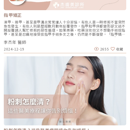
作倒鉤，雖然有了抓地力，但吸管本身變薄了，結構也就脆弱了。這就是為
什麼早期埋線容易發生「斷裂」或「線頭滑落」的原因。MINT 秘線採取的
則是專利「壓模（Press Molding）」成型技術。 這種技術不是破壞線體，
而是在完整的線身上，一體成型地壓印出立體倒鉤。這樣的製程保留了線身
指甲矯正
最完整的強韌度。根據原廠實驗數據，MINT 的抗張強度與拉提力可達傳統
切割線材的 4 倍。此外，它的倒鉤設計是 360° 立體螺旋分布。這代表當線
凍甲、捲甲、甚至是甲溝炎常常讓人十分苦惱，有些人是一時修剪不當突然
材進入皮下組織後，能像「螺旋」一樣，多維度緊緊抓取周圍組織，讓拉提
急性發生，有些人則是歷經數月數年反覆發作，指甲和甲床都變形卻又逃不
力平均分散，不再集中於單一點。這提升了固定力的穩定度，也讓術後的臉
開反覆請人幫忙修剪的惡性循環。如果擦藥、吃藥沒效但又不想動手術拔指
部線條更加平滑流暢，減少了局部凹陷的風險。醫師的臨床藝術：層次決定
甲，甚至是忍痛地接受拔指甲手術多次之後，仍然是不斷復發，「指甲矯正
美感，而非線材數量很多人會問：「蔡醫師，我拉全臉要幾條線？」其實，
器」的置放是目前較新且有效的治療方式。誰適合來做指甲矯正?深受凍甲
這是一個誤區。在臨床診斷中，我們追求的是「精準復位」，而非「數量多
李杰年 醫師
(嵌甲)、捲甲和甲溝炎所苦的人。指甲矯正要做多久?指甲矯正的治療時間
寡」。層次的選擇很重要。 線材拉提的核心目標是 SMAS 筋膜層。如果埋
依照每個人的指甲狀況而定。指甲的質地越軟、越薄、捲曲程度越小、指甲
2024-12-19
2655
收藏
得太淺，皮膚表面容易產生勒痕或不平整；埋得太深，則可能觸及神經血管
肉(甲溝)發炎程度越輕微，所需要的矯正時間越短，約1-2個月就會改善並
或無法有效帶動組織。透過 MINT 豐富的規格，醫師可以像建築師一樣精確
完成治療。指甲的質地越硬、越厚 (像是合併灰指甲)、捲曲程度越大 (天生
規劃： FINE+ 與 FIX+： 負責中下臉的大面積地基重建，解決蘋果肌與法令
嚴重捲甲)、指甲(甲床)已經嚴重萎縮、指甲肉發炎程度越嚴重 (甲肉肥大、
紋。 PETIT+： 則是進行細部修飾，精雕輪廓邊緣與微小的組織下垂。
肉芽腫、出血等)，所需要的矯正時間就越長，但多數人仍可在 2-6Â 個月達
EASY： 針對難搞的雙下巴與頸部，延長拉提曲線，找回消失的下顎線。當
到不再疼痛、指甲形狀有大幅度的改善並完成治療。少數更嚴重的案例或是
線材精準植入後，它會立即提供物理性的支撐感。隨著線材在吸收的過程
希望將指甲矯正到更為平整美觀的病患，會將矯正時間延長到 6-12Â 個
中，會刺激周圍的組織啟動修復機制，產生自體膠原蛋白。這意味著，當線
月，讓矯正的成果更為顯著。（圖／杰膚美診所-李杰年醫師提供）（圖／
材功成身退被吸收後，取而代之的是新生的結構支撐，讓拉提效果具備更長
杰膚美診所-李杰年醫師提供）（圖／杰膚美診所-李杰年醫師提供）指甲矯
期的續航力。客製化配置：因材施教的規格美學每個人的臉型都是獨一無二
正要做幾次？嵌甲程度輕微的病患只需要做一到兩階段的治療，但發炎嚴
的藝術品，因此不應有一套的公式。MINT 家族的多元化規格（從長達 42.4
重、變形嚴重的病患會需要多次的治療，需要由醫師來評估並與病患仔細討
cm 的 EASY 到鼻部專用的短線），讓我們在臨床操作上更有選擇的權利：
論，對治療的期待為何、治療過程的安排和回診是否能夠配合。每個病患的
針對中下臉下垂： 我們常用FINE+ 進行拉提，並搭配強韌的FIX+ 進行固
指甲狀況都不同，指甲肉嚴重發炎的病患在治療初期預計需要每1-2周回診
定。 針對精緻鼻型： TIP+ 與 UP+ 是鼻部雕塑的好幫手，能協助鼻頭微
評估狀況；指甲片嚴重增厚、嚴重捲曲的病患在治療初期預計需要每1-2個
翹、縮窄鼻翼，提供穩定的結構支撐。 針對細節修飾： 比如嘴角下垂或輕
月就重新裝置矯正器進行調整，待狀況穩定之後，矯正器重置與門診追蹤的
微的眼尾鬆弛，PETIT+ 的長度能做到精準的微調，讓美感更細膩。這樣應
間隔時間就可以拉長。（圖／杰膚美診所-李杰年醫師提供）（圖／杰膚美
用，讓醫師能針對您的老化程度、脂肪厚度、甚至是對術後表情自然度的要
診所-李杰年醫師提供）（圖／杰膚美診所-李杰年醫師提供）戴上指甲矯正
求，進行多維度的設計。回歸真實的美，讓時間溫柔停留最後，我想對每一
器之後有可能出現什麼問題嗎？併發症？指甲矯正的優點就是治療之後疼痛
位追求美的朋友說：醫美的目的不是為了把妳變成「另外一個人」，而是找
立即得到改善，大多數病人都可以立即恢復正常生活。少數病人戴上指甲矯
回那個更有精神、更自信的自己。秘線拉提並不是一項「線越多越好」的療
正器之後的前幾天會有異物感或是拉扯緊緊的感覺，但不會有疼痛刺痛的感
程。過度的拉提會造成僵硬感，變成災難。在辰美學，我們重視的透過專業
覺，異物感也會逐步消退。矯正之前就有發炎情況 (紅腫、化膿、肉牙腫