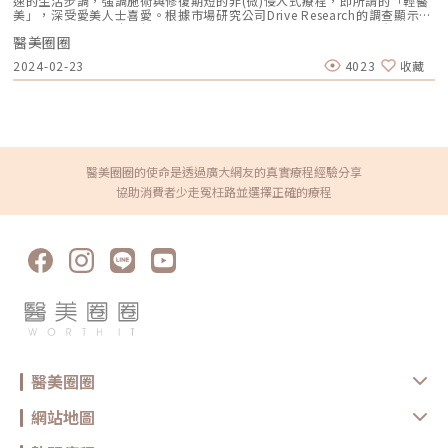
速的生活步調，強調施術與修復期短的非(微)侵入式療程，即所謂的「輕醫
康，建議在飲食上減少高油脂和高糖分的食物攝取，同時多攝取富含維生素
美」，深受愛美人士喜愛。根據市場研究公司Drive Research的調查顯示，
的食物，例如水果、蔬菜及富含Omega-3脂肪酸的食物。這樣不僅有助於
女性平均每日花在皮膚保養的時間為22.4分鐘，意即一星期只花兩個半小
維護肌膚健康，還能有效減少粉刺的生成。 煙酒對肌膚的危害吸煙與飲酒
醫美圈圈
時，因此如何把握有限時間達到全面性(comprehensive)的效果是他們追求
不僅會加速皮膚的老化過程，還會刺激臉部毛囊腺，造成油脂分泌過多，甚
的目標，高達99%的受訪者皆表示願意投資(不論多或少)高品質的肌膚保養
2024-02-23
4023
收藏
至提升粉刺出現的可能性。 定期清洗床上用品的必要性床單和枕頭套上聚
產品或服務。聖宜醫美看準現代人對高效保養的需求，於板橋開設新北市第
集的皮屑與細菌會對肌膚造成刺激，因此，建議定期清洗以減少這些污垢的
一間分館：聖宜診所板橋館，主打電音波、微整與皮膚保養等輕醫美療程，
影響，幫助預防粉刺的形成。 減少手部觸碰，保護肌膚免受感染手部沾染
提供愛美朋友變美的最佳解決方案。今(22)日舉辦板橋館開幕活動，聖宜診
的灰塵和細菌可能會引發感染或阻塞毛孔，因此應儘量避免無意識地用手觸
所2024年度品牌大使「最美博士」許藍方也首度公開亮相，暢談自身保養
碰臉部，以降低粉刺的生成風險。粉刺怎麼清？專業醫美療程大公開杏仁酸
與醫美體驗，並分享如何讓自己與伴侶都「性」福的小撇步。聖宜診所板橋
煥膚杏仁酸是一種親脂性且溫和的果酸，以良好的皮膚相容性而聞名。因小
館主打電音波、微整與皮膚保養等輕醫美療程，提供愛美朋友輕鬆變美的最
分子結構，能深入角質層，促進老廢角質的代謝和色素的淡化。隨著表皮更
佳方案。圖/聖宜診所提供。醫美年輕化回不去 主打小資族群 聖宜板橋館讓
新，肌膚的明亮度和彈性將獲得提升，因此杏仁酸特別適合改善痘痘、粉
妳體驗有感輕美根據聖宜診所會員資料庫的分析，30歲以下消費客戶佔比將
醫美圈圈的使命是透過廣大網友的真實療程經驗分享
刺、毛孔粗大及色斑等問題。海菲秀海菲秀是非侵入式保養療程，無需修復
近五成，其中26-30歲區間的族群更連續三年(2021-2023)成為消費主力。
協助消費者少走冤枉路並選擇正確的療程
期。利用專利渦漩注入技術，溫和去角質並徹底清潔毛孔，同時為肌膚注入
瞄準年輕人與小資族群對高效保養的需求，聖宜醫美在板橋開設全台第七間
多種功能的精華液，實現清潔與保養的雙重效果，適合痘痘肌、暗沉肌及乾
暨新北第一間分館，串連台北市的忠孝與站前館，打造捷運藍線美麗「聖宜
燥肌。運用真空水渦流技術，搭配專利配方精華，無痛清除肌膚的污垢和老
站」，擴大服務密度，也希望提供板橋區廣大年輕工作與生活消費族群輕鬆
廢角質，幫助改善細小瑕疵，保持肌膚的透亮與健康。醫美清粉刺價位與其
變美的選擇。聖宜板橋館位於生活、交通與商業機能完備的府中商圈，鄰近
他選擇比較選擇醫美療程來清除粉刺是一項有效的解決方案，能顯著改善肌
府中捷運站與板橋車站，交通快速便捷。全館獨棟建築空間，配置15間獨立
膚狀況。然而，價格會因地點、服務內容和醫生的專業程度而有所不同。這
美容室，提供民眾單純、隱私與舒適的醫美體驗。全館以歐式古典風格為主
類療程通常由經驗豐富的醫生進行，並針對每位患者的肌膚需求提供客製
軸，搭配柔和燈光營造出優雅和寧靜的氛圍。此外，為迎合板橋地區快速的
化。但選擇醫美往往價格較高，因此，在考慮是否進行醫美療程時，應評估
商業、生活步調與年輕的居住就業人口，聖宜板橋館以電音波、微整型、體
自己的經濟狀況及肌膚狀況。如果預算充足，並且希望快速有效地解決粉
雕與雷射保養等術式時間短、顯效快且修復期短的輕醫美療程為主，嚴選先
刺，醫美治療無疑是不錯的選擇。若覺得費用過高，也可以考慮自行處理或
進安全的醫美儀器，並由聖宜醫美團隊專業資深的醫師群與富愛心、耐心的
前往美容院進行清粉刺。最後的選擇應依據個人的需求和實際情況而定。在
護理人員，提供民眾最合適的療程方案，讓愛美的妳利用午休短暫的時間空
評估清粉刺的費用、效果及風險後，選擇最符合自身需求的方式。無論選擇
檔體驗輕醫美的魅力！聖宜醫美集團行銷長洪淑媛表示 ：「聖宜診所開業
哪種方法，保持肌膚健康與安全始終應是首要考量。 粉刺怎麼清 醫美療程
至今秉持初心，以『精雕細琢 完美妳型』的品牌精神，專業、安全、負責
坊間美容院 自己清 優勢 專業處理快速見效 專業處理，價格較低 價格實惠
醫美圈圈
任地為追求極致美麗的顧客創造價值。板橋館的開幕不僅實踐聖宜診所佈局
劣勢 費用較高，會有潛在風險 效果不如醫美療程 風險高 效果 改善膚質，
新北都會區的承諾，更代表聖宜診所高品質醫美服務密度的擴大。未來聖宜
提升肌膚亮度 改善膚質，使肌膚更加光滑 根據操作方式 價格 高 中 低 清除
醫美將持續串聯全台都會商圈，推動展店計畫，以合理實惠的價格提供優異
網站地圖
粉刺的過程不僅關乎外在美的追求，更是對肌膚健康的細心呵護。無論是選
醫療品質與服務，拓展聖宜美麗生活圈，造福更多愛美民眾。」聖宜診所新
擇醫美療程還是美容院服務，深入了解各種方法的優缺點將有助於我們做出
北市第一間分館今(22)隆重開幕。聖宜年度品牌大使許藍方(左二)、聖宜醫
最明智的抉擇。我們應持續學習正確的肌膚保養技巧，以有效減少粉刺的生