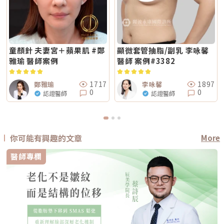
童顏針 夫妻宮＋蘋果肌 #鄭
顯微套管抽脂/副乳 李咏馨
雅瑜 醫師案例
醫師 案例#3382
1717
1897
鄭雅瑜
李咏馨
0
0
認證醫師
認證醫師
你可能有興趣的文章
More
醫師專欄