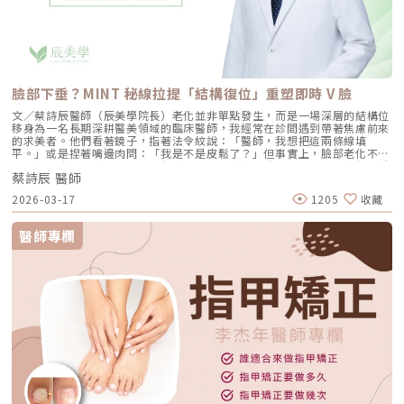
臉部下垂？MINT 秘線拉提「結構復位」重塑即時 V 臉
文／蔡詩辰醫師（辰美學院長）老化並非單點發生，而是一場深層的結構位
移身為一名長期深耕醫美領域的臨床醫師，我經常在診間遇到帶著焦慮前來
的求美者。他們看著鏡子，指著法令紋說：「醫師，我想把這兩條線填
平。」或是捏著嘴邊肉問：「我是不是皮鬆了？」但事實上，臉部老化不是
一夕之間發生的變化，而是一個由內而外、由深而淺的連鎖反應。我們常看
蔡詩辰 醫師
到的輪廓線模糊、蘋果肌下垂，其實只是冰山一角。在表層皮膚之下，更關
鍵的是深層支撐結構逐漸失去了固定力。這包含脂肪墊的向下位移、SMAS
2026-03-17
1205
收藏
筋膜層的鬆弛，甚至連骨骼框架都會隨著時間吸收微縮。當這些深層的「鋼
筋地基」開始傾斜，單純依靠電波或音波這種「緊實皮膚」或「容積加熱」
的療程，有時會顯得力不從心。這時，我們就需要更精準、更有力的工具來
醫師專欄
介入，而「秘線拉提（MINT Lift）」正是透過物理性的結構支撐，將位移的
組織送回它原本該在的位置。MINT 秘線的科學基礎：醫療級的安全承諾在
談論效果之前，我始終認為「安全性」是醫療的底線。許多愛美的人聽到
「埋線」會擔心線材是否會留在體內一輩子？是否會產生排斥？秘線拉提
（MINT Lift）使用的核心材質是 PDO（Polydioxanone，聚對二氧環己
酮）。這並不是什麼神祕的新東西，而是在外科手術中已安全使用數十年的
醫療縫線材質。它具備極佳的生物相容性，植入體內後會隨時間被自然分解
吸收。更重要的是，MINT 線材擁有美國 FDA、台灣 TFDA 以及全球超過
40 個國家的醫療器材核准。對醫師而言，這些國際認證代表每一根進入患
者皮膚的線材，都有著高度穩定的品質控管。在辰美學，我們選擇 MINT 的
原因很簡單：在追求美麗的路上，穩定性比話題性更重要。關鍵技術解析：
為什麼「360° 立體壓模」是線材界的進化？在過去，傳統的拉提線材多採
用「切割」方式製造倒鉤。想像一根吸管，如果你用刀在上面削出缺口來當