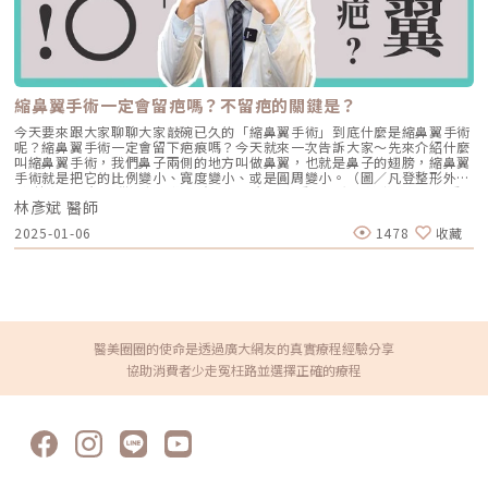
RF減脂電波，運用45度的舒適熱能，不僅可讓肌肉暖身，同時使脂肪細胞
電波：像是把熱能傳遞到較深、較廣的範圍，主要作用於較深層皮膚組織
凋亡，減去厚重的脂肪，讓增肌效果更好。透過HIFEM+高強度聚焦磁能技
（以真皮層為主），常被用於緊緻與支撐感相關需求。鳳凰電波即屬於單極
術，精準誘發目標運動神經，使目標肌群在30分鐘療程內超極限收縮，模擬
射頻應用。雙極電波：則是將能量集中在兩個電極之間，作用範圍相對較
高強度的肌肉運動狀態，刺激肌纖維體積增大並增加數量，緊實體態，達到
淺，較常被用於膚質細緻、表層改善等需求。無雙電波的特色，在於將單極
自主運動無法達成的高效率鍛鍊肌肉效果。比起其他體雕儀器減脂、增肌要
與雙極兩種模式結合於同一療程設計中。根據官方資料，DENSITY 可透過
進行不同療程，EMSCULPT NEO雙科技HIFEM+以及Synchronized RF減脂
不同射頻模式，將能量分別作用於深層與淺層皮膚。因此，兩者並不是「誰
電波，減脂、增肌、緊塑多效合一，一機即可達到多種體雕儀器的效果，
縮鼻翼手術一定會留疤嗎？不留疤的關鍵是？
比較高級」，而是設計邏輯不同。若主要需求為輪廓拉提與緊緻，單極射頻
CP值相當高，此外EMSCULPT NEO擁有美國FDA、歐盟CE及台灣TFDA多
為主的療程通常較符合需求；若希望同時兼顧膚質細緻與輕度緊緻，複合式
重認證，無侵入性、無恢復期，安全性以及效果受到認可︒初樂極致美學診
今天要來跟大家聊聊大家敲碗已久的「縮鼻翼手術」到底什麼是縮鼻翼手術
電波療程則可能更具彈性。效果差異：拉提感、緊緻感、膚質感不一樣1. 拉
所鄭雅瑜醫師進一步說明EMSCULPT NEO與冷凍減脂及鳳凰電波的差異。
呢？縮鼻翼手術一定會留下疤痕嗎？今天就來一次告訴大家～先來介紹什麼
提感如果你的主要困擾是「臉部鬆弛」、「下顎線不清楚」或「嘴邊肉變明
與冷凍減脂的差異市面上的冷凍減脂原理是運用真空壓力及低溫，使脂肪細
叫縮鼻翼手術，我們鼻子兩側的地方叫做鼻翼，也就是鼻子的翅膀，縮鼻翼
顯」，鳳凰電波通常是較常被討論的選項之一。其應用多與輪廓緊緻與鬆弛
胞凋亡後自然代謝，需另外配合增肌減緊實的體雕儀器，療程中會有強烈的
手術就是把它的比例變小、寬度變小、或是圓周變小。（圖／凡登整形外
改善相關，常見於臉部、眼周與身體的緊緻與平滑需求。2. 膚質感如果你的
麻痺痛感，且術後容易出現瘀傷及硬塊，相比之下EMSCULPT NEO有療程
科-林彥斌醫師提供）怎麼樣的寬度是一個大家看起來會比較賞心悅目，看
問題不是明顯鬆弛，而是「皮膚看起來粗」、「毛孔明顯」、「妝感不服
舒適度較高、術後幾乎沒有恢復期、一機就能達到減脂增肌等優勢。與鳳凰
林彥斌 醫師
起來比較秀氣，第一個最簡單的參考值就是兩眼間距，兩邊眼頭的間距，鼻
貼」或整體氣色較疲累，無雙電波的複合式能量設計相對較符合這類需求。
電波的差異鳳凰電波是運用單極電波傳遞熱能來達到肌膚緊實的效果，而
翼不要超過這兩眼的間距。（圖／凡登整形外科-林彥斌醫師提供）教科書
除了緊緻效果外，也常被用於膚質細緻與整體質感提升，因此常被市場定位
2025-01-06
1478
收藏
EMSCULPT NEO不僅能改善鬆弛的肌膚，同時擁有減脂功效，更比電波及
上面大概都說1:1，實際上隨著審美不斷的變化，受到西方世界的影響，發
為入門型抗老或精緻型電波療程。3. 自然度兩者都屬於非侵入式療程，因此
冷凍減脂多了肌肉雕塑效果。EMSCULPT NEO適用於產後有腹直肌分離或
現不管是韓國、日本、大陸、台灣、東亞這些地方，大部分人的偏好是
通常不會像手術或填充療程一樣產生立即的結構性改變，效果多半呈現為漸
是輕微皮膚鬆弛的媽媽，可以改善產後腹直肌分離以及肚皮鬆弛；辦公室長
1:0.97，西歐的人甚至可以到1:0.95，這是寬度的部分。圓周我們由下往上
進式、自然型。常見的效果訴求差異在於：鳳凰電波多偏向輪廓線條與緊緻
期久坐、肌少型肥胖、運動加節食還是無法消除局部肥胖等泡芙人以及有掰
看它這個孔徑，有些人是三角形，有的人是凸出去呈現圓形，它這個圓弧是
感的提升；無雙電波則較偏向整體膚質細緻、緊實與光澤感的改善。哪一種
掰袖或是BMI介於24-35的族群，都可藉由黑科技EMSCULPT NEO的輔助來
比較大。（圖／凡登整形外科-林彥斌醫師提供）那如果圓弧比較大的狀況
比較痛？無雙電波真的比較不痛嗎？疼痛感是很多人選療程時最在意的問
雕塑體態。各年齡層的體雕規劃初樂極致美學診所鄭雅瑜醫師表示，年輕族
下可能要考慮到修剪這個圓周的長度，把它修短之後拉直，大概可以依照這
題。以療程設計來看，鳳凰電波因為以單極射頻為主，能量感通常會比較明
群較不容易出現肌膚鬆弛的情況（視體質或生活習慣會有影響），如果是有
兩個方向，來決定我們要做什麼樣的縮鼻翼手術。（圖／凡登整形外科-林
顯。部分人會形容為熱、刺、酸、脹，尤其在骨感較明顯或皮膚較薄的位
脂肪堆積，有減脂可以使用冷凍減脂或是超音波溶脂，肌膚沒有鬆弛情況則
彥斌醫師提供）再來提到縮鼻翼手術，可分為一下幾種‧八字縫線法簡單來
醫美圈圈的使命是透過廣大網友的真實療程經驗分享
置，感受可能更強。無雙電波則因為設計上有SAC智能冷卻系統與RIC即時
不用搭配電波療程。40或是50歲後的中壯年族群，除了脂肪堆積問題，肌
說就是單純用縫線的外面兩個針孔，用八字形的縫法把它拉近，靠的是線的
阻抗偵測補償系統等設計，因此為舒適度較高的電波療程。但這裡要講清
協助消費者少走冤枉路並選擇正確的療程
力流失情況也比年輕族群嚴重，當肌肉流失，表皮失去支撐力，肌膚鬆弛問
拉力，那這個效果會維持比較短暫，因為線大概兩週左右，他的張力就會鬆
楚：不痛不代表完全沒感覺，舒適也不代表每個人都一樣。疼痛感會受到很
題也會發生，鄭雅瑜醫師建議此時就需要減脂、增肌、緊實同時進行，雖然
脫，大部分的組織因為沒有移除，所以改變的幅度比較些微，比較明顯。
多因素影響，包括： 個人耐痛程度 施作部位 能量設定 是否敷麻 醫師手法
各年齡層的身體需求問題都不同，但絕大多數都還是在意脂肪過多，再者是
（圖／凡登整形外科-林彥斌醫師提供）‧內側基底法那另一種就是內側
皮膚厚薄與骨感程度 當天身體狀態所以比較精準的說法是：無雙電波通常
肌肉量不足及肌膚鬆弛，以往都是不同機器來搭配使用，現在有EMSCULPT
縮，從鼻孔裡面去縮，它能夠拉動的範圍也是相對少，比縫線再多一些，一
被定位為舒適度較佳；鳳凰電波能量感通常較明顯。但實際感受仍需依個人
NEO能符合需求同時達到這三項效果，讓各年齡層在意的問題都可涵蓋到︒
般稱為「無痕縮鼻翼」，它的疤是藏在鼻孔內側的。（圖／凡登整形外科-
狀況而定。常見迷思一：鳳凰電波一定比無雙電波強嗎？不一定。「強」要
此外如果屬於脂肪堆積情況較嚴重，鄭雅瑜醫師也建議可以搭配瘦瘦針抑制
林彥斌醫師提供）那真的比較嚴重的，需要比較明顯寬度的改變，或是圓周
看你指的是哪一種強。如果說的是深層拉提、輪廓緊緻，鳳凰電波確實是經
食慾，達到更好的減脂效果。每個人體質以及身體狀況不同，每台體雕儀器
的改變，那可能就是會需要切除一部分的鼻翼組織，或者是整個基底往內側
典代表。但如果是膚質、細緻度、毛孔與整體保養感，無雙電波可能更符合
也有各自擅長的項目，在體雕療程選擇上建議先與專業醫師溝通想達到的效
移動。稍微補充一下，剛剛提到大部分都是因為寬度，那很多人來的時候不
期待。這就像健身一樣，重訓和瑜伽都能讓身體變好，但目標不同。你想練