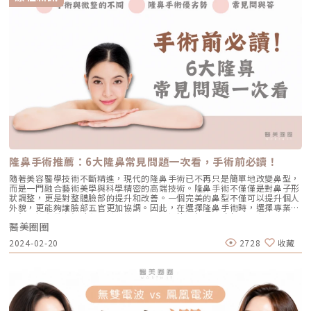
隆鼻手術推薦：6大隆鼻常見問題一次看，手術前必讀！
隨著美容醫學技術不斷精進，現代的隆鼻手術已不再只是簡單地改變鼻型，
而是一門融合藝術美學與科學精密的高端技術。隆鼻手術不僅僅是對鼻子形
狀調整，更是對整體臉部的提升和改善。一個完美的鼻型不僅可以提升個人
外貌，更能夠讓臉部五官更加協調。因此，在選擇隆鼻手術時，選擇專業的
醫師並擁有豐富經驗和精湛的技術，能夠根據每個人的臉部結構和需求，量
醫美圈圈
身定制最適合的手術方案。然而，市面上隆鼻手術這麼多，隆鼻推薦的手術
方式有哪些？隆鼻手術與微整的不同之處又是什麼？隆鼻有哪些常見問題？
2024-02-20
2728
收藏
就讓小編逐一解答。隆鼻手術與微整隆鼻的不同？挺拔的鼻型能夠使整體臉
部視覺聚焦在中心，使臉部輪廓更加立體。然而，需要留意的是，鼻子並非
越高越好，而是需要注重與其他五官的協調感以及整體臉型的和諧度。在鼻
部整形方面，通常有2種方式可供選擇： 療程名稱 隆鼻手術 微整型隆鼻 重
點 利用植入自體軟骨或異體材質，雕塑鼻型 填充物注射進行鼻部塑形 優勢
客製化調整山根高度和鼻翼寬度改變鼻形 能對鼻頭和鼻翼塑形 近無傷口 恢
復期短 費用親民 隆鼻手術方式該如何選擇？各項優劣勢選擇適合的隆鼻材