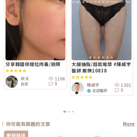
分享韓國保提拉肉毒/臉頰
大腿抽脂/超能電漿 #陳威宇
醫師 案例10838
1106
秋天
0
民眾
1301
陳威宇
0
認證醫師
你可能有興趣的文章
More
療程新訊