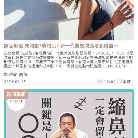
鼻後遺症預防與應對：各項隆鼻手術的風險★溫馨提醒★小編要提醒大家，
般民眾常聽到的「電波拉提」、「緊緻輪廓」、「改善鬆弛」，多半就是從
醫療並非單純的商業交易，所有的療程都伴隨著風險。因此，作為消費者應
這類療程概念延伸而來。由於屬於非侵入式，不需要手術或注射，且通常恢
該謹慎選擇合適的醫療方案，以確保安全與健康。
復期較短；效果可能在療程後逐漸顯現，並隨著時間持續變化。鳳凰電波適
合施打族群鳳凰電波比較常被期待用在以下需求： 臉部鬆弛感 下顎線不清
楚 嘴邊肉或輪廓線變模糊 眼周細紋與鬆弛 身體局部肌膚鬆弛 常被作為年度
型保養選項之一不過要特別注意，任何非侵入式儀器療程都不是拉皮手術，
也不是填充療程。它比較適合用來改善輕度到中度鬆弛，若已經有明顯皮膚
下垂、脂肪位移或組織支撐不足，仍需要由專業醫師評估是否需搭配其他療
程。什麼是DENSITY RF無雙電波 ？無雙電波的英文名稱為 DENSITY，由
Jeisys Medical 推出。根據 DENSITY 官方資料，這套系統使用單極與雙極
該怎麼選 先減脂?後增肌? 新一代雙效減脂增肌儀器…
高頻能量，可將能量傳遞到淺層與深層皮膚組織。它和傳統單一電波不同的
地方，在於它主打「單極 + 雙極」的複合式能量設計。單極偏向較深層作
該怎麼選 先減脂?後增肌?新一代雙效減脂增肌儀器：EMSCULPT NEO 才是
用，雙極則偏向較表層、較集中，因此在療程定位上，無雙電波常被形容為
你最佳選擇想要瘦身改變體態，卻一直在糾結到底要先減脂還是先增肌？明
兼顧： 深層緊緻 淺層膚質 細紋改善 毛孔與光澤感 整體肌膚精緻度
明有運動身材卻一直瘦不下來？想要瘦身，看完本篇文章帶給你的正確瘦身
DENSITY 採用 sequential monopolar + bipolar RF，也就是序列式單極
觀念，以及如何運用科技輔助，新一代雙效減脂增肌儀器：EMSCULPT
與雙極射頻能量，並搭配冷卻與即時阻抗校準等設計。無雙電波適合施打族
NEO來輔助雕塑體態。瘦身都只做半套，減脂增肌不是誰先誰後，同時進行
群無雙電波常被期待用在以下族群： 臉沒有嚴重鬆弛，但開始覺得輪廓不
鄭雅瑜 醫師
才有效！三十歲後不只膠原蛋白開始流失，基礎代謝率也會下降，肌肉也會
夠緊 膚質變粗、毛孔變明顯 乾燥細紋、光澤感下降 想做電波，但怕疼痛感
以每年1%的速度流失，造成脂肪囤積的問題，男生脂肪容易囤積在上半身
2023-09-15
11409
收藏
太強 想要自然型、精緻型保養 希望同時處理緊緻與膚質所以如果說鳳凰電
（腹部、胸部等部位），而女性則是容易囤積在下半身（腰、臀等部位），
波比較偏「輪廓拉提主力」，無雙電波就比較像「緊緻 + 膚質管理」的複合
加上缺乏運動使肌肉量減少，基礎代謝率下降的更快，脂肪囤積的速度就會
型選項。無雙電波 vs 鳳凰電波比較 比較療程 DENSITYRF 無雙電波
更快，體態顯得臃腫。正確瘦身觀念飲食控制除了避免高油炸高熱量的飲食
醫師專欄
ThermageFLX 鳳凰電波 能量類型 單極+雙極射頻 單極射頻 作用原理
外，減肥期間千萬不要極端節食，均衡飲食並且多攝取高蛋白食物，有利於
αLPHA專利交替脈衝加熱技術 射頻RF系統 主要特色 深淺層複合加熱 深層
肌肉生長及修復，像是：雞胸肉、魚肉、雞蛋、豆腐、豆漿，或是透過保健
容積式加熱 療程定位 膚質、細緻、緊緻並重 輪廓、拉提、緊實為主 適合族
食品如：高蛋白粉、維他命B、維他命C來補充蛋白質。有氧運動減脂有氧
群 輕中度鬆弛、膚質粗糙、 毛孔細紋 中度鬆弛、下顎線模糊、 輪廓下垂感
運動包括：跑步、游泳、有氧舞蹈、拳擊等，除了能消耗熱量達到減脂效
冷卻技術 五階七段冷卻系統 分段噴灑冷媒 探頭 雅典娜探頭：臉部 宙斯探
果，也能提升心肺功能及刺激大腦分泌腦內啡來放鬆心情。重訓肌力訓練重
頭：身體 愛神探頭：眼周 紫鑽探頭：臉/四肢 碧眼探頭：眼周 藍鑽探頭：
訓屬於高強度的運動，除了能增強肌肉外，重訓時會運用到全身肌肉，比起
臉/四肢 黃金探頭：身體 疼痛感 多數定位為較舒適型 但仍因人而異 感受通
有氧運動能消耗更多的熱量，有助於減脂。自我運動需要長時間的維持，且
常較明顯，但依能量、部位與個人耐受度不同 常見效果感受 膚質變細、臉
重訓過量會消耗到肌肉，搭配有氧運動可以維持心肺效率，與重訓相輔相
部較緊 光澤提升 輪廓變緊、線條感改善 適合重點 想變精緻、自然、保養型
成。EMSCULPT NEO 減脂增肌高效率鍛鍊體態來自英國大廠BTL的
想加強緊緻、抗老、輪廓型 原理差異：單極、雙極到底是什麼？很多人看
Emsculpt Neo，是非侵入式的減脂增肌體雕儀器，同步Synchronized
到「單極」、「雙極」會覺得很難懂，其實可以用生活化的方式理解。單極