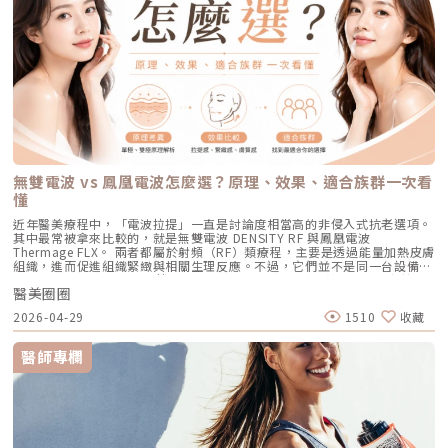
質是一項重要的決定，需要與醫師詳盡的討論。包括制定隆鼻手術的方式，
以及對不同材質的優缺點進行深入了解。 材質 矽膠 Gore-Tex 卡麥拉 玻尿
酸 自體骨 相容性 低 完全相容 完全相容 完全吸收 些微吸收 位移 易位移 高
度會些微降低 不易位移 量太多可能會擴散 不位移 自然度 低 高 高 高 最高
觸感 不自然 佳 佳 佳 最佳 感染率 高 低 低 低 低 莢膜攣縮 高 機率極低 機
率極低 不會 不會 縮水程度 機率極低 高 低 逐漸被吸收代謝 低 什麼情況會
需要二次隆鼻或重修在某些情況下，必須進行重修手術，通常是受到嚴重感
染。如果植入了假體，可能需要取出並且需要休息一段時間。如果感染情況
不是很嚴重，則可以考慮使用自體組織進行重修。以往有部分手術可能會對
鼻尖或鼻孔造成過大的壓力，導致假體穿出的風險，因此可能需要進行重
修。如果發生感染或假體穿出等情況，就需要立即進行重修手術。如果發現
明顯的位置偏移，建議在2週內處理。對於一般腫脹，大約需要3到6個月的
時間才會較穩定。因此，通常建議至少要等待半年後才能看到理想的效果。
無雙電波 vs 鳳凰電波怎麼選？原理、效果、適合族群一次看
隆鼻手術常見問答Q：隆鼻術後多久會消腫？A：隆鼻手術後第2天晚上至第
懂
3天會出現最明顯的腫脹， 1個月後，腫脹大致就會減緩到可以接受的程
度。3個月左右，鼻型會更加自然，但要完全恢復並且皮膚回縮定型，可能
近年醫美療程中，「電波拉提」一直是討論度相當高的非侵入式抗老選項。
需要1年左右的時間。Q：隆鼻手術會留下疤痕？A：通常會在鼻孔內部約
其中最常被拿來比較的，就是無雙電波 DENSITY RF 與鳳凰電波
0.5公分的切口，然後將植入物植入。傷口和疤痕都位於鼻孔內部，難以被
Thermage FLX。 兩者都屬於射頻（RF）類療程，主要是透過能量加熱皮膚
外界注意到。即使是開放式手術，也只會在鼻小柱到人中部位留下淺淡的疤
組織，進而促進組織緊緻與相關生理反應。不過，它們並不是同一台設備，
痕，如果經過良好的護理，這些疤痕能近完全恢復。Q：隆鼻手術後的瘀青
也不只是名稱不同而已。 簡單來說： 鳳凰電波較常被用於輪廓緊緻與拉提
多久會消退？A：大約有10至20%的患者在術後可能會出現瘀青，通常在1
醫美圈圈
需求，屬於單極射頻應用的代表療程； 無雙電波則為結合單極與雙極射頻
至2週內就會逐漸消退。Q：可以做出和喜歡的藝人明星一模一樣的鼻子
的複合式電波療程，常被用於同時兼顧緊緻與膚質改善。 根據原廠資料，
嗎？A：藝人明星的鼻子可能不適用於每個人，因此建議在考慮整形前，應
2026-04-29
1510
收藏
Thermage 為非侵入式射頻療程，可應用於肌膚緊緻與平滑需求；而
該先與專業醫師討論，根據每個人整體臉型和美感來進行客製化調整。Q：
DENSITY 則採用單極與雙極射頻能量，可作用於不同皮膚層次。 這也是為
隆鼻手術後，長青春痘或粉剌可以擠嗎？A：青春痘和粉刺是皮膚狀況或內
什麼許多人在選擇療程時會產生疑問： 我需要的是「輪廓拉提」，還是
醫師專欄
分泌系統的問題，和隆鼻手術並無相關。但不建議擠壓青春痘或粉刺，因為
「膚質細緻」？ 我適合鳳凰電波，還是無雙電波？ 兩者是否可以搭配施
會導致痘疤、凹洞或其他感染，最終引發其他肌膚問題的出現。Q：隆鼻手
作？ 以下將用較好理解的方式，帶你一次釐清兩者差異。什麼是鳳凰電波
術後眼距會縮短嗎？A：隆鼻手術會在鼻子下方墊入一個假體，厚度約為0.3
Thermage FLX？鳳凰電波的正式名稱是 Thermage FLX，為台灣索塔
至0.5公分。加上手術後會出現腫脹，一段時間內確實會產生一種拉近的視
SoltaTaiwan Limited旗下的射頻設備。根據台灣原廠資料，Thermage
覺效果。然而，當腫脹消退後，皮膚會自然擴張，讓鼻子與眼睛之間的距離
FLX 採用單極電容耦合射頻技術。所謂「電容耦合」，簡單來說就是能量透
恢復原狀。儘管如此，這種視覺上的錯覺效果仍會存在，使得眼距看似接
過皮膚表面傳導進入皮膚內部，無需破壞皮膚結構。它的特色是「單極電
近。這種視覺錯覺主要是因為鼻子變高後所產生的光學效應。延伸閱讀：隆
波」。是能將熱能傳遞到較深層的皮膚組織，形成較廣泛的容積式加熱。一