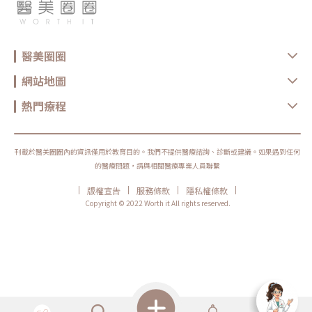
果及預算，由醫師針對情況客製化體雕療程，找出最適合你的方式，雕塑出
知道自己鼻翼過寬的，他們大多反應是覺得自己露鼻孔，有些人會覺得鼻孔
線條、核心、柔軟度，還是想增加肌力？療程也是同樣邏輯。選擇醫美療
理想的健康好體態。❤️初樂極緻美學❤️??YouTube 頻道??
外露像澎恰恰會漏財，其實他不是只有後縮而已，他還有整個圓周比較大，
程，不是找「最紅的」，而是找「最符合目前需求的」。常見迷思二：電波
https://m.youtube.com/@user-nl6hg2ly8m❤️Dr. Clara 鄭雅瑜院長粉絲
也就是較特殊的「靠外側鼻孔後縮」的患者，因此除了內縮鼻翼，還需要縮
做完會立刻小臉嗎？很多人期待電波做完臉馬上小一圈，但這個期待需要調
專頁https://pse.is/3mr5av❤️初樂極緻美學官方網頁
短它的圓周，減少鼻孔面積。（圖／凡登整形外科-林彥斌醫師提供）縮鼻
整。電波拉提不是抽脂，也不是溶脂，更不是削骨。它主要是透過射頻熱能
https://cjtrueloveblog.com❤️看更多鄭雅瑜醫師精彩案例
翼手術會不會留疤？跟你選擇的術式有絕對的關係許多人好奇可以單純縮鼻
刺激皮膚組織緊緻與膠原重塑，因此效果通常是逐步變化。有些人做完會覺
https://worthit.com.tw/content/doctor/142/case
醫美圈圈
翼嗎？可以，但是但是一樣要考慮兩眼的間距與鼻頭的相對關係，許多來諮
得臉比較緊、線條比較順，但真正的膠原變化通常需要時間。Thermage 官
詢的人會反應覺得自己鼻子很大，問我是不是可以靠縮鼻翼手術改善，的確
方也提到效果可立即出現，並隨時間改善。所以比較合理的期待是：不是
縮鼻翼可以改善整體的三角形橫的寬度，但你旁邊的比例變小之後，相對的
「瞬間換臉」而是「慢慢變緊、變順、變精緻」做電波前需要注意什麼？無
網站地圖
中間鼻頭比例會變多，也就是鼻頭會變明顯，所以如果你的鼻頭是大的，單
論選無雙電波或鳳凰電波，療程前都建議注意以下幾點： 近期是否懷孕或
縮鼻翼會顯得你的鼻頭大的更明顯，這種情況下會建議連同鼻頭一起縮小
哺乳 是否有心律調節器或植入式電子裝置 施作區域是否有金屬植入物 是否
(縮鼻翼合併縮鼻頭手術)。一般縫線是大概一週左右就會把縫線拆掉，拆完
熱門療程
有嚴重皮膚發炎、傷口或感染 近期是否做過其他醫美療程 是否有蟹足腫或
之後傷口大概一週到兩週結痂就脫落了，剛脫落的部分會有點像你剛好的痘
特殊體質 是否正在服用影響皮膚修復的藥物這些資訊都應在諮詢時主動告
疤，會有點色素沉著一點紅褐色，一般一到三個月這個色素沉著的部分就會
知醫療院所，即便是非侵入式療程，也不是每個人都適合做。做完電波後怎
慢慢回到接近膚色，通常如果半年左右還會覺得有些交界感的話可以再搭配
麼保養？電波療程後，多數人不需要長時間恢復期，但仍建議做好基礎照
飛梭雷射，針對疤痕的部分去做淡化。《點擊看完整文章介紹》文章轉載自
護： 加強保濕 避免過度去角質 做好防曬 短期內避免高溫環境，例如三溫
「凡登整形外科-林彥斌醫師專欄」
刊載於醫美圈圈內的資訊僅用於教育目的。我們不提供醫療諮詢、診斷或建議。如果遇到任何
暖、烤箱 避免同時疊加刺激性保養品 依照院所指示安排回診或追蹤如果出
現明顯紅腫、疼痛、水泡、凹陷或異常不適，應儘快回原院所或尋求專業醫
的醫療問題，請與相關醫療專業人員聯繫
療協助。FAQ：無雙電波 vs 鳳凰電波常見問題Q1：無雙電波和鳳凰電波哪
個效果比較好？沒有絕對誰比較好。無雙電波偏向膚質、細緻與自然緊緻；
|
|
|
|
版權宣告
服務條款
隱私權條款
鳳凰電波偏向輪廓拉提與深層緊實。選擇重點應該是你的需求，而不是單看
Copyright © 2022 Worth it All rights reserved.
療程名氣。Q2：無雙電波可以取代鳳凰電波嗎？不一定。兩者能量設計與
療程定位不同，並非互相取代關係。若主要需求是膚質與輕度緊緻，無雙電
波可能適合；若主要需求是明顯輪廓拉提，鳳凰電波仍有其定位。Q3：無
雙電波適合年輕人嗎？若已開始出現膚質粗糙、毛孔、細紋或輕微鬆弛，無
雙電波可作為早期保養型選項。不過仍建議由專業醫師評估是否真的需要施
作。Q4：電波拉提可以維持多久？維持時間會因年齡、膚況、生活習慣、
保養方式、能量設定與個人體質不同而有差異。多數電波療程並非永久效
果，通常需要定期保養。Q5：做完電波可以馬上化妝嗎？多數情況下恢復
期不長，但實際仍需依個人膚況與療程反應而定。若出現泛紅、敏感或熱
感，建議先讓肌膚休息，並加強保濕與防曬，並依醫療院所指示進行後續照
護。選對療程，比跟風更重要無雙電波與鳳凰電波各有優勢，前者偏向細緻
膚質與自然緊緻，後者則更聚焦在輪廓拉提與深層抗老。與其問「哪一個比