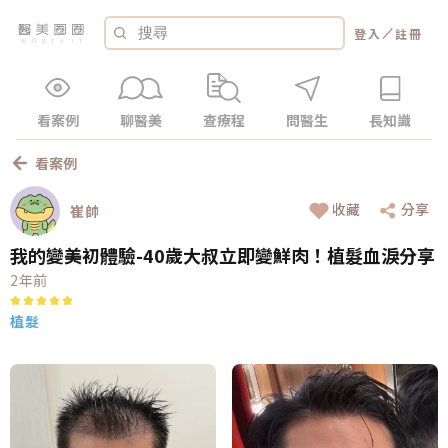
／
登入
註冊
看案例
聊醫美
查療程
問醫生
長知識
看案例
收藏
分享
崔帥
我的變美初體驗-40歲大叔立即變鮮肉！植髮血淚分享
2年前
植髮