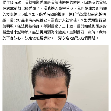
從年輕時起，我就知道禿頭是我無法避免的命運，因為我的父親
在30歲前就已經禿頭了。當我進入高中時期，我開始注意到前額
的髮際線呈現出M型，隨著時間的推移，這種情況變得越來越明
顯，我只好靠瀏海來掩蓋它。當我步入社會後，M型禿頭變得更
加明顯，無法再被掩飾，等到我過了三十歲，我開始感到頭前的
髮量越來越稀疏，無法再用瀏海來遮掩。直到我四十歲時，我終
於下定決心，決定做植髮手術，一勞永逸地解決這個問題。