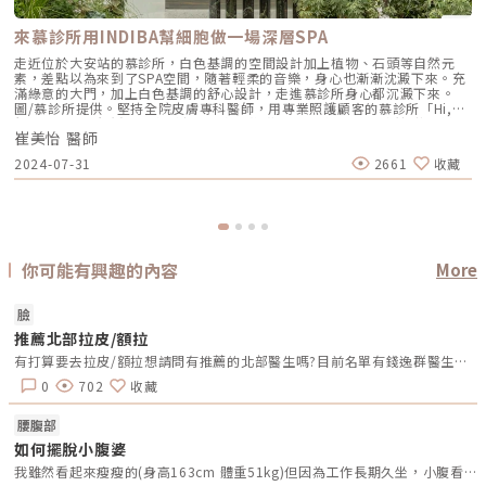
來慕診所用INDIBA幫細胞做一場深層SPA
走近位於大安站的慕診所，白色基調的空間設計加上植物、石頭等自然元
素，差點以為來到了SPA空間，隨著輕柔的音樂，身心也漸漸沈澱下來。充
滿綠意的大門，加上白色基調的舒心設計，走進慕診所身心都沉澱下來。
圖/慕診所提供。堅持全院皮膚專科醫師，用專業照護顧客的慕診所「Hi,你
們好呀！」一個嬌小的身影走來，澎潤飽滿的肌膚猶如慕診所活招牌。她是
崔美怡 醫師
崔美怡醫師，畢業於台大醫學系，並身為皮膚專科醫師的她，談起皮膚保養
彷彿由一粒種子看見一整片森林，「我覺得在做各種療程之前，最重要的一
2024-07-31
2661
收藏
環是要先建立正確的診斷，才能提供完整的肌膚照顧。例如毛孔粗大只是現
象，但背後可能代表各種的狀態或疾病，可能是皮膚正在發炎、油水失衡、
老化鬆弛、酒糟、清潔度不足、毛囊蠕形蟎蟲症等問題，要先了解問題真正
的原因，才能做最完整的照護規劃，也才能提供每個人適合的客製化療
程。」崔醫師解釋。一人一間的諮詢室，給每位客人最舒適安心的空間。
圖/慕診所提供。才進行第一個問題，馬上能理解慕診所為何堅持全院皮膚
專科醫師，並以此為榮。「有些客人在來之前已經有想要做的療程，但身為
你可能有興趣的內容
More
皮膚專科醫師，我的責任就是要評估他當前的狀況是否適合，以及他想要獲
得什麼樣的改善，給他真正適合的建議。例如很多飽受痘疤困擾的顧客，都
會想要做皮秒雷射，但如果臉上還有正在發炎的痘痘，我一定會跟他說要先
臉
把發炎中的痘痘控制住，再來處理痘疤問題。」崔醫師繼續補充。崔醫師吹
彈可破的肌膚，就是打底好肌質的最佳見證！圖/慕診所提供。肌膚保養從
推薦北部拉皮/額拉
健康開始談起保養之道，崔醫師特別提醒肌膚就是每個人健康的展現，因此
有打算要去拉皮/額拉想請問有推薦的北部醫生嗎?目前名單有錢逸群醫生和荊緯政醫生另外想請問有給這兩位醫生做過拉皮的可以分享術前術後照嗎?謝謝~非常感激不盡!!
充足睡眠、均衡飲食、運動習慣缺一不可。另外也要注重清潔、保濕、防
曬，選擇成分單純，且有實證效果的保養品，例如現在很流行的「早Ｃ晚
0
702
收藏
A」，也是崔醫師個人的保養程序之一。除了臉肌，「髮肌」也很重要想要
看起來青春有活力，除了臉部肌膚，頭髮也是一大影響視覺年齡的因素。然
腰腹部
而現代人壓力大，加上生活作息不正常，飽受落髮問題困擾的族群也越來越
多，除了女性求診者增加，也有年輕化的趨勢。「落髮問題其實要從頭皮開
如何擺脫小腹婆
始處理，頭皮也就是『髮肌』，在診斷時我也會先確認落髮的根本原因，是
我雖然看起來瘦瘦的(身高163cm 體重51kg)但因為工作長期久坐，小腹看起來好大…平常也會去健身房踩踩器材、練瑜珈，但小腹還是瘦不下來想知道有甚麼方法可以還我平坦小腹?&gt;&lt;
疤痕性的還是非疤痕性？如果屬於非疤痕，就會再確認是否是身體疾病、雄