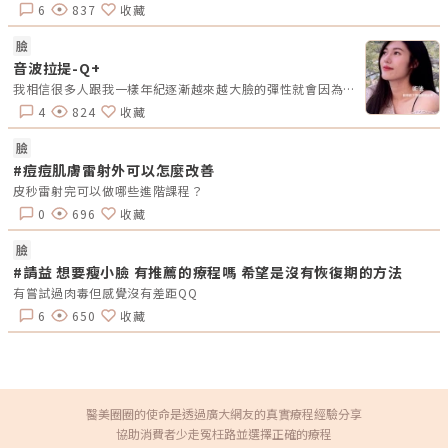
性禿，或是黴菌感染等因素。」崔醫師分析。而想要恢復一頭秀髮的秘訣，
6
837
收藏
就是越早開始越好，千萬別等到落髮嚴重才求診，那時毛囊已所剩不多，要
恢復頭皮的健康程度也有限。頭皮就是「髮肌」，頭皮健康是養髮的基礎。
圖/INDIBA提供。幫細胞做一場深層SPA把每一位顧客當成自己的臉蛋照顧
臉
的崔醫師，總是很推薦大家將INDIBA英特波加入每年的保養行程中。
音波拉提-Q+
「INDIBA專利Proionic®系統，以448kHz +Â 20kHz獨特單極電波頻率打
開細胞離子通道，幫助細胞排除廢物、發炎物質，並啟動細胞自我修復。除
我相信很多人跟我一樣年紀逐漸越來越大臉的彈性就會因為地心引力垂下來找到了君x診所 邱醫生再今年三月去做了音波拉提-Q+（打了500發）我是局部打 臉頰接下顎線所以做完的當下我覺得就蠻有感的了整個皮膚都被拉提上去不得不說現在才發現音波真的是相見恨晚女生真的是要好好照顧自己的臉
了可改善臉部皺紋及細紋，也可加速肌膚的代謝循環，因此也很適合應用在
4
824
收藏
育髮療程，或是定期的保養維護，透過促進頭皮微循環，讓毛囊細胞在更好
的環境下生長，自然更有活力。」崔醫師說明，才剛做完INDIBA保養的
她，更興奮的分享INDIBA不只零創傷、零痛感、零疤痕，舒適溫熱感更讓
臉
療程體驗好像真的做完一場SPA呢！INDIBA以448kHzÂ + 20kHz獨特單極
#痘痘肌膚雷射外可以怎麼改善
電波頻率打開細胞離子通道，幫助細胞排除廢物、啟動細胞自我修復。
圖/INDIBA提供。你也有臉肌問題或是掉髮擔憂嗎？別緊張，有崔醫師專業
皮秒雷射完可以做哪些進階課程？
的診斷加上INDIBAÂ 448 kHz，要找回肌膚的健康一點都不難！慕診所地
址：台北市大安區復興南路二段12巷25號電話：02-27848890加入官方
0
696
收藏
Line＠
臉
#請益 想要瘦小臉 有推薦的療程嗎 希望是沒有恢復期的方法
有嘗試過肉毒但感覺沒有差距QQ
6
650
收藏
醫美圈圈的使命是透過廣大網友的真實療程經驗分享
協助消費者少走冤枉路並選擇正確的療程