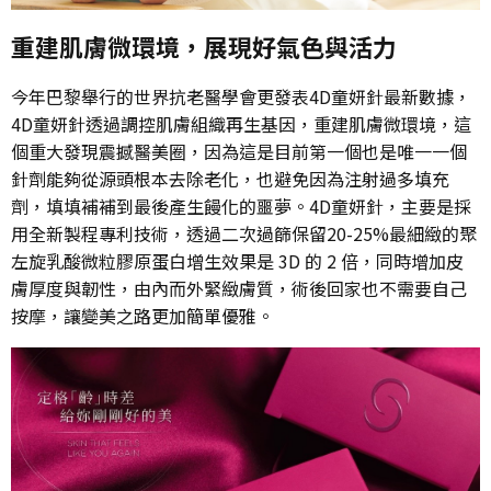
重建肌膚微環境，展現好氣色與活力
今年巴黎舉行的世界抗老醫學會更發表4D童妍針最新數據，
4D童妍針透過調控肌膚組織再生基因，重建肌膚微環境，這
個重大發現震撼醫美圈，因為這是目前第一個也是唯一一個
針劑能夠從源頭根本去除老化，也避免因為注射過多填充
劑，填填補補到最後產生饅化的噩夢。4D童妍針，主要是採
用全新製程專利技術，透過二次過篩保留20-25%最細緻的聚
左旋乳酸微粒膠原蛋白增生效果是 3D 的 2 倍，同時增加皮
膚厚度與韌性，由內而外緊緻膚質，術後回家也不需要自己
按摩，讓變美之路更加簡單優雅。