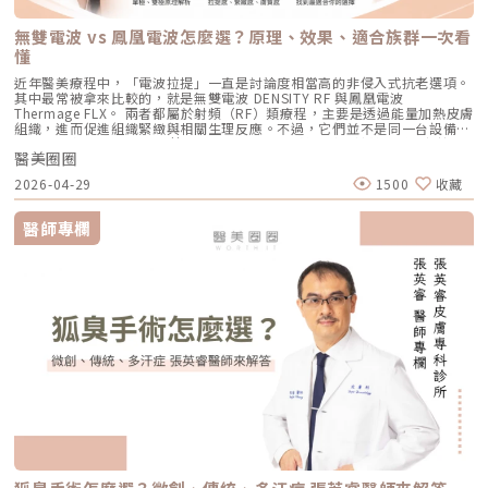
低。做完後通常會有 1~3 天的微泛紅，能溫和改善膚質與毛孔細緻度的新
斑點一撕即除？人工皮代謝讓改善更有感為什麼 Reepot 能做到治療後「撕
答。它成功將抗痘戰場，從伴隨負擔的全身性藥物代謝，精準轉移至局部的
SMAS 筋膜層。SMAS 是臉部支撐結構的一部分，傳統拉皮手術也會處理這
興療程。醫美療程怎麼選？重點大評比為了讓你更清楚怎麼挑選，我們整理
除人工皮時同步帶走斑點」？這與它的能量作用與術後設計密切相關。
皮脂腺控制，從源頭阻斷致痘環境。如果你也厭倦了反覆擦藥、吃藥的無盡
個層次。音波的概念，就是透過非侵入式方式，把能量送到較深層的支撐結
了五大主力療程的比較表：療程後的關鍵：醫美術後保養黃金法則許多人投
無雙電波 vs 鳳凰電波怎麼選？原理、效果、適合族群一次看
Reepot 透過 532 nm 能量搭配冷剝離技術，使表層黑色素逐漸被帶向角質
輪迴，渴望重新擁有一張清爽、穩定、不易泛油光的健康臉龐，建議尋求專
構，幫助輪廓往上拉。所以音波常見的效果感受包括：下顎線變清楚、嘴邊
入療程本身，卻忽略術後照護的重要性，可能影響修復效果，甚至增加色素
層；治療後覆蓋的人工皮則提供穩定、封閉式的修復環境，讓色素在代謝期
懂
業醫師進行完整的膚況評估。透過精準的雷射療程規劃，為自己預約一個遠
肉改善、臉部線條變順、雙下巴或下半臉鬆垂感變少。如果你的困擾不是細
沉澱風險。掌握以下三大原則，有助於穩定膚況並延續療程效果：1. 加強保
間被更完整地固定在表皮。當人工皮在回診時由專業人員取下，老化角質連
離痘疤與油光的全新未來！
紋，而是「臉往下掉」、「輪廓線越來越模糊」、「拍照時下半臉變重」，
濕修護雷射或電波療程後，肌膚屏障暫時較為脆弱，容易出現乾燥與水分流
近年醫美療程中，「電波拉提」一直是討論度相當高的非侵入式抗老選項。
同部分色素會一併脫落，因此能呈現出「一撕即除」的改善效果。以冷卻保
音波通常會比電波更貼近你的需求。不過音波也不是越深越好、越痛越有
失。建議選擇成分單純、無香精與酒精的保濕與修護產品（如玻尿酸、神經
其中最常被拿來比較的，就是無雙電波 DENSITY RF 與鳳凰電波
護與機械式震動相結合的方式，讓斑點代謝更有感，也讓治療成果更直觀。
效。不同部位需要不同探頭、不同深度與不同發數，醫師必須依照臉型、脂
醯胺），協助維持肌膚修復所需的穩定環境。2. 落實防曬措施術後肌膚對紫
Thermage FLX。 兩者都屬於射頻（RF）類療程，主要是透過能量加熱皮膚
誰適合做 Reepot？讓你一眼就能找到自己的定位Reepot 特別適合以下肌
肪厚度、骨架與皮膚狀況去規劃。打錯層次、能量過高或發數不合適，都可
外線較為敏感，建議使用足夠防曬係數（如 SPF30–50 以上），並搭配帽
組織，進而促進組織緊緻與相關生理反應。不過，它們並不是同一台設備，
膚需求： 曬斑、雀斑、老人斑、顴骨母斑 膚色暗沉不均，看起來不夠乾淨
能影響效果與安全性。電波、音波、傳統拉皮手術差異表 項目 電波拉提 音
子、陽傘等物理性防曬，以降低色素沉澱的風險。3. 避免刺激性保養於恢復
也不只是名稱不同而已。 簡單來說： 鳳凰電波較常被用於輪廓緊緻與拉提
做過除斑，但怕反黑、怕紅腫 希望治療後恢復期短、隔天能上班 膚質偏薄
波拉提 傳統拉皮手術 療程原理 使用RF射頻能量，透過熱能刺激膠原蛋白收
期間內，應暫停使用酸類（如果酸、水楊酸）、A醇、去角質及高刺激性美
醫美圈圈
需求，屬於單極射頻應用的代表療程； 無雙電波則為結合單極與雙極射頻
或偏敏感，不敢嘗試侵略性太高的治療Reepot AI時光雷射的效果：一次能
縮與新生 使用聚焦式超音波能量，將熱能聚焦到特定深度，刺激組織收縮
白產品。實際恢復時間會依療程種類與個人膚況不同，建議依照醫師指示逐
的複合式電波療程，常被用於同時兼顧緊緻與膚質改善。 根據原廠資料，
改善什麼？以下為臨床上常見改善情況（效果因個人皮膚而異）： 斑點淡
與膠原蛋白新生 透過外科手術方式，移除多餘皮膚，並重新拉提、固定鬆
2026-04-29
1500
收藏
步恢復日常保養。毛孔粗大常見問題Q&A Q1：做完醫美，毛孔就可以「完
Thermage 為非侵入式射頻療程，可應用於肌膚緊緻與平滑需求；而
化明顯 膚色提亮、均勻度提升 老人斑變淡、邊界變柔和 妝感變乾淨，妝更
弛組織 作用方向 偏向皮膚緊緻、細紋、膚質與鬆弛感改善 偏向深層支撐、
全消失」嗎？ 這是不切實際的期望喔！毛孔是皮膚正常的生理結構，不可
DENSITY 則採用單極與雙極射頻能量，可作用於不同皮膚層次。 這也是為
貼更亮 肌膚質地有細緻感Reepot 術後恢復期與照護指南Reepot 最大優勢
輪廓拉提、下顎線與嘴邊肉改善 偏向明顯鬆弛、下垂組織與多餘皮膚的結
能完全消失不見。醫美療程的目標是讓變大、變形毛孔「縮小、變淺」，讓
什麼許多人在選擇療程時會產生疑問： 我需要的是「輪廓拉提」，還是
之一就是修復期短。常見反應淡淡泛紅：1–3 天斑點結痂／色素加深：3–7
醫師專欄
構性改善 常見作用層次 真皮層、皮下組織，依儀器與能量設定不同 真皮
肌膚在視覺上達到平滑、細緻的效果，也就是俗稱的「水煮蛋肌」狀態。
「膚質細緻」？ 我適合鳳凰電波，還是無雙電波？ 兩者是否可以搭配施
天代謝期：1–2 週術前事項1. 治療部位若有傷口、感染或過敏發炎需等肌膚
層、皮下組織、筋膜層等不同深度，依探頭與機型不同 皮膚、皮下組織、
Q2：打雷射縮毛孔，皮膚會不會越打越薄？ 正確的雷射治療不但不會讓皮
作？ 以下將用較好理解的方式，帶你一次釐清兩者差異。什麼是鳳凰電波
恢復後再施作。2. 有心律調節器、光敏感或慢性疾病者需由醫師評估安全
SMAS筋膜層等，依手術方式不同 適合部位 臉部、眼周、下顎線、頸部、身
膚變薄，反而會因為刺激真皮層膠原蛋白新生，讓肌膚變得更厚實、更有彈
Thermage FLX？鳳凰電波的正式名稱是 Thermage FLX，為台灣索塔
性。3. 孕婦、哺乳者與近期使用光敏藥物者不建議進行光電療程。4. 三個
體局部等，依機型適應症與醫師評估 額頭、眉眼、下半臉、下顎線、雙下
性！但前提是「間隔時間要充足」且「能量掌控得當」，過度頻繁的施打才
SoltaTaiwan Limited旗下的射頻設備。根據台灣原廠資料，Thermage
月內做過深層換膚或磨皮者需與醫師確認治療時機。5. 術前請避免日曬並停
巴、頸部等，依機型與探頭而定 臉部、下半臉、頸部等明顯鬆弛部位 主要
有可能破壞皮膚屏障。Q3：改善毛孔粗大，通常需要打幾次才有效？ 醫美
FLX 採用單極電容耦合射頻技術。所謂「電容耦合」，簡單來說就是能量透
止酸類、去角質與刺激性保養品。這些都有助於減少反黑。術後照護1. 人工
效果 緊緻肌膚、改善細紋、膚質變細緻、鬆弛感下降 拉提輪廓、改善嘴邊
不是變魔術，通常需要一個「療程」的規劃。以皮秒雷射或微針電波為例，
過皮膚表面傳導進入皮膚內部，無需破壞皮膚結構。它的特色是「單極電
皮需連續貼著約 14 天且不可自行撕除。2. 若人工皮翹起或濕潤可加貼更大
肉、下顎線模糊、臉部下垂感 改善明顯鬆弛、下垂與多餘皮膚，拉提幅度
通常會建議進行 3~5 次（每次間隔約 4~6 週）為一個完整療程。不過，多
波」。是能將熱能傳遞到較深層的皮膚組織，形成較廣泛的容積式加熱。一
片人工皮加強固定。3. 術後兩週內避免三溫暖、蒸氣、劇烈流汗與飲酒。4.
通常較明顯 適合對象 皮膚開始鬆、細紋變多、毛孔或膚質變粗、想讓臉看
數人在第 2 次治療後，就會感覺到上妝變得服貼、出油量減少的明顯變化
般民眾常聽到的「電波拉提」、「緊緻輪廓」、「改善鬆弛」，多半就是從
請按時回診由專業人員移除人工皮並檢查膚況。5. 如出現紅腫、刺癢或滲出
起來更緊緻的人 輪廓開始下垂、嘴邊肉明顯、下顎線不清楚、下半臉變重
了。Q4：我是容易泛紅的敏感肌或酒糟肌，也能做醫美縮毛孔嗎？需經醫
這類療程概念延伸而來。由於屬於非侵入式，不需要手術或注射，且通常恢
應立即聯絡診所處理。6. 色素代謝期間避免使用磨砂、卸妝棉與去角質產
的人 中重度鬆弛、皮膚明顯下垂、多餘皮膚較多，且能接受手術恢復期的
師審慎評估。敏感肌或酒糟肌因皮膚屏障較脆弱，若在發炎尚未穩定的情況
復期較短；效果可能在療程後逐漸顯現，並隨著時間持續變化。鳳凰電波適
品。7. 修復期需加強保濕並確實做好防曬。Reepot 的優勢到底在哪？與傳
人 麻醉方式 多數不需麻醉，或依疼痛耐受度使用表面麻醉、舒緩方式 依機
下進行高能量雷射，可能增加泛紅加劇或刺激反應的風險。因此治療重點通
合施打族群鳳凰電波比較常被期待用在以下需求： 臉部鬆弛感 下顎線不清
統雷射比較 療程項目 傳統除斑雷射 Reepot AI時光雷射 冷卻保護 冷卻可能
型、能量與個人耐受度，可能不需麻醉或搭配舒緩方式 通常需要局部麻
常會先放在「穩定膚況與降低發炎反應」，並依個別狀況調整可能的誘發因
楚 嘴邊肉或輪廓線變模糊 眼周細紋與鬆弛 身體局部肌膚鬆弛 常被作為年度
較簡單、 熱傷害風險較高 -2°C 到-6°C冷卻 +血管保護， 反黑風險較低 精
醉、舒眠麻醉或全身麻醉，依手術範圍而定 療程時間 約45分鐘至2小時，
素。待肌膚穩定後，再由醫師評估選擇較溫和的療程，例如微針類療程或能
型保養選項之一不過要特別注意，任何非侵入式儀器療程都不是拉皮手術，
準度 多仰賴醫師經驗判斷 斑點範圍、能量輸出 AI影像分析＋自動調能增精
依部位與發數不同 約30分鐘至1.5小時，依部位與發數不同 約2至4小時以
量可精準控制的微針電波，以循序漸進方式改善毛孔粗大與膚質細緻度。
也不是填充療程。它比較適合用來改善輕度到中度鬆弛，若已經有明顯皮膚
準 舒適度 熱感明顯，需敷麻 即時冷卻系統，可不需敷麻 反黑風險 較高 較
上，依手術範圍與複雜度不同 修復期 多數人修復期短，可能有暫時泛紅、
Q5：我平常有在擦酸類或A醇縮毛孔，做醫美前後需要停用嗎？建議暫停使
下垂、脂肪位移或組織支撐不足，仍需要由專業醫師評估是否需搭配其他療
低 混合型斑點 需搭配其他療程，分次處理 AI辨識斑點深淺類型， 能同步處
腫脹或熱感 多數人修復期短，可能有暫時泛紅、痠脹、觸痛感 修復期較
用，但實際時間需依療程種類與個人膚況調整。酸類（如果酸、水楊酸）與
程。什麼是DENSITY RF無雙電波 ？無雙電波的英文名稱為 DENSITY，由
理多種斑點 療程次數 修復期 可能需多次，修復期較長 單次有感改善、修復
長，可能有腫脹、瘀青、傷口照護與拆線需求 效果出現時間 部分人術後先
A醇會促進角質代謝，可能在療程前後增加肌膚敏感度，使刺激反應（如泛
Jeisys Medical 推出。根據 DENSITY 官方資料，這套系統使用單極與雙極
期更短 適合性 適合多數色斑但風險略高 適合希望快速、低風險改善的族群
有緊實感，完整效果通常隨膠原蛋白新生逐漸出現 部分人術後有緊繃感，