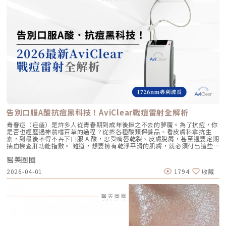
學與辰美學的理念不謀而合：我們不希望客戶變得不像自己，我們希望妳在
對的地方」。每個人的皮膚厚度、皮下脂肪分布、筋膜層（SMAS）的深
能看到凹陷處被填平、 輪廓變得立體 適用對象 適合想改善肌膚鬆弛、細
未來的日子裡，依然保有那份緊緻、透亮的彈力美感。妳不需要厚重的粉底
度，甚至是神經血管的走勢都完全不同。即便是在同一個人的臉上，左側與
紋、膚質乾燥、 彈性下降，追求自然效果的人 適合想填補淚溝、法令紋、
來遮蓋疲態，因為最美的底妝，就是妳健康的真皮層。如果妳也想體驗這種
右側的組織密度也存在差異。傳統的音波療程多半屬於「盲打」，醫師只能
豐頰、豐下巴或鼻子，追求局部立體效果的人 維持時間 約6 ~ 12個月 （需
「由內而外」的重塑感，歡迎來到辰美學，讓我們為妳量身定制專屬的逆齡
憑藉經驗去推測深度，這就像是在迷霧中航行，風險與不穩定性自然較高。
視個人體質、代謝與保養習慣而異） 約6～18個月 （因品牌、分子大小及
處方箋。「詳細內容請詳見辰美學官網」
1.1 精準醫療的「透視眼」最新的Ultherapy Prime 美國音波二代搭載了升
個人體質而異） 值得一提的是，它不像音波拉提需要靠機器操作、產生熱
級版 DeepSEE® 即時影像技術。在施打的每一條能量時，我都能透過 2X 高
能導致術後紅腫，也不會像玻尿酸填充容易造成過度膨脹的人工感，而是像
清螢幕清晰地看見病患當下的組織層級。這意味著： 避開神經與骨頭：大
「智慧型保養」，漸進式修復你的肌膚底層架構。哪些人適合做璞菲洛？
幅降低因能量落點錯誤導致的劇痛或副作用。 精準鎖定 SMAS 筋膜層：確
Profhilo不僅適合輕熟女族群，也非常適合希望改善整體膚況、延緩老化的
保每一發熱凝結點都精確落在支撐輪廓的關鍵地基上。 即時監控探頭貼合
人。尤其推薦給以下族群： 面臨初老症狀者： 臉部、頸部或手部出現細
度：防止因貼合不全導致的表皮燙傷。二、 三種鬆弛型態：妳需要的是
紋、輕微鬆弛，以及肌膚彈性下降、缺乏緊實感的人。 膚質困擾者： 肌膚
「拉提」還是「緊緻」？很多客人到診間會直接說：「我要打音波。」但我
乾燥、毛孔粗大、膚色不均或膚質粗糙，希望透過深層保濕來全面提升膚況
通常會先進行細緻的觸診與影像觀察，因為「鬆弛」其實分為不同層次。如
的人。 追求自然效果者： 不希望外觀有大幅度改變，只想透過自然、漸進
果診斷錯誤，治療效果就會大打折扣。我將臉部老化歸納為三種主要型態，
的方式讓自己看起來更年輕、更有氣色。 對其他療程敏感者： 曾對雷射、
並給予不同的客製化建議：2.1 筋膜鬆弛型（結構下垂）這是最適合美國音
能量儀器等療程反應較大，或希望尋找一種低風險、低修復期的保養方式。
波二代的族群。表現為下顎線模糊、嘴角下垂（木偶紋）、整體輪廓往下
這項療程也特別受到熟齡上班族歡迎，因為療程快、不影響日常作息，對於
墜。這類問題的根源在於 SMAS 筋膜層失去張力，需要透過美音二代深達
告別口服A酸抗痘黑科技！AviClear戰痘雷射全解析
忙碌但仍想維持好氣色的族群非常友善。璞菲洛療程建議與效果說明璞菲洛
4.5mm 的聚焦能量，從地基進行「拉提」。2.2 表皮鬆弛型（膚質鬆軟）
建議以三次療程為一完整週期，前兩次治療間隔約30天，第三次則可延長至
如果妳覺得臉部皮膚軟爛、毛孔粗大、布滿細紋，這通常是真皮層膠原蛋白
青春痘（痤瘡）是許多人從青春期到成年後揮之不去的夢魘。為了抗痘，你
4至6個月後進行。必要時，醫師會根據患者肌膚老化程度，評估是否安排加
流失。此時我會建議以「無雙電波」或「鳳凰電波」為主，強化表層的「緊
是否也經歷過神農嚐百草的過程？從擦各種酸類保養品、看皮膚科拿抗生
強治療，以達到最佳效果。大部分患者在首次治療後約2至4週，能感受到肌
緻」，若能搭配美音二代 1.5mm 或 3.0mm 的探頭進行分層治療，效果會
素，到最後不得不吞下口服 A 酸，忍受嘴唇乾裂、皮膚脫屑，甚至還要定期
膚保濕度提升與質感柔嫩。完整療程結束後，肌膚彈性、細緻度與毛孔緊實
更全面。2.3 脂肪下移型（贅肉堆積）有些人老化表現是法令紋上方擠出一
抽血檢查肝功能指數。 難道，想要擁有乾淨平滑的肌膚，就必須付出這些
度明顯改善，效果可維持數月，期間因人而異，與個人膚質及保養習慣相
塊肉，或是出現明顯的雙下巴。這類族群除了筋膜拉提，還需要美音二代對
代價嗎？ 隨著醫學美容科技的進步，抗痘治療終於迎來了劃時代的突破。
關。針對肌膚老化較嚴重的患者，醫師會提供客製化療程方案，確保治療成
脂肪組織產生的微熱效應來進行收斂，收緊鬆贅組織，恢復線條的俐落感。
醫美圈圈
全球首款獲得美國 FDA 認證，專門針對「皮脂腺」進行治療的 AviClear 戰
效符合期待。為何完成完整療程後仍需定期補打？雖然Profhilo在第一年完
三、 關於痛感與效果：二代真的不一樣嗎？「醫師，聽說美國音波非常
痘雷射 正式問世。它主打不需依賴藥物、無嚴重副作用，透過專利
成三次療程後，可促進皮膚彈力蛋白的新生，但其成分會在體內逐漸代謝，
2026-04-01
1794
收藏
痛，是真的嗎？」這是許多客人心中的陰影。的確，第一代美國音波因其能
1726nm 波長雷射，從根源「關閉」過度活躍的皮脂腺。 這篇文章將帶你
約在施打後28天開始減少。儘管如此，Profhilo所啟動的生物刺激作用能持
量輸出極為強悍扎實，對某些痛感較敏感的客人來說確實是一大挑戰。但
全面深入了解 AviClear 戰痘雷射的作用原理、與傳統治療的差異、療程細
續約3個月左右。隨著時間流逝，皮膚的保濕度與細胞活化功能會逐漸降
Ultherapy Prime（美音二代）在 2026 年能被醫美圈推崇，關鍵就在於它
節以及真實的術後效果，幫助你評估這項抗痘黑科技是否適合自己。為什麼
低，肌膚質感可能回復至治療前的狀態。加上年齡增長與環境壓力，皮膚細
大幅優化了「舒適度」。3.1 減痛技術的優化美音二代優化了能量輸出的波
痘痘總是反覆發作？看懂萬惡之源「皮脂腺」在認識 AviClear 戰痘雷射之
胞活力下降，因此建議每3至4個月進行一次補打，持續激活肌膚，維持年輕
型與頻率，使熱能釋放更加穩定均勻。在臨床操作中，我發現客人的耐受度
前，我們必須先了解痘痘（痤瘡）究竟是怎麼形成。青春痘的生成機制主要
健康。一項針對40至65歲受試者的研究顯示，接受兩次Profhilo注射（間
顯著提升，不再需要像早期那樣「痛到想哭」。 見效時間：治療當下因組
包含四大關鍵： 皮脂分泌過盛：受到賀爾蒙、壓力、飲食或基因影響，皮
隔30天）後，在1個月與4個月的評估中，皮膚彈性與保濕度均有顯著提
織受熱收縮，會有 10-20% 的即時拉提感。真正的巔峰效果會在術後 2–3
脂腺製造出過多的油脂。 毛囊角化異常：老廢角質無法正常代謝，與油脂
升，且效果可維持至少4個月。受試者自我評估亦反映皺紋減少、肌膚更緊
個月，隨著膠原蛋白的大量新生，輪廓會日益清晰。 維持時間：在規律的
混合後堵塞毛孔，形成粉刺。 痤瘡桿菌增生：堵塞的無氧毛孔成為痤瘡桿
緻，印證持續治療的重要性。（參考來源：Sparavigna et al., 2022）璞