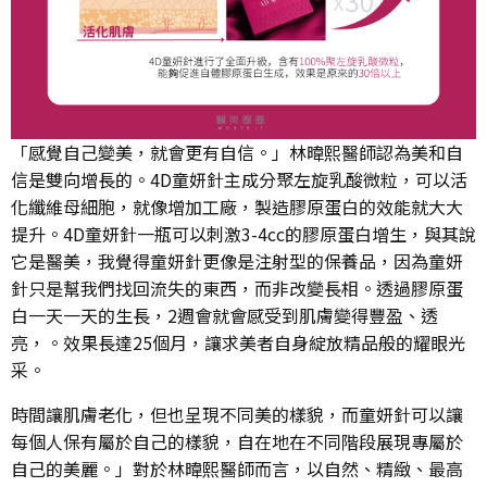
「感覺自己變美，就會更有自信。」林暐熙醫師認為美和自
信是雙向增長的。4D童妍針主成分聚左旋乳酸微粒，可以活
化纖維母細胞，就像增加工廠，製造膠原蛋白的效能就大大
提升。4D童妍針一瓶可以刺激3-4cc的膠原蛋白增生，與其說
它是醫美，我覺得童妍針更像是注射型的保養品，因為童妍
針只是幫我們找回流失的東西，而非改變長相。透過膠原蛋
白一天一天的生長，2週會就會感受到肌膚變得豐盈、透
亮，。效果長達25個月，讓求美者自身綻放精品般的耀眼光
采。
時間讓肌膚老化，但也呈現不同美的樣貌，而童妍針可以讓
每個人保有屬於自己的樣貌，自在地在不同階段展現專屬於
自己的美麗。」對於林暐熙醫師而言，以自然、精緻、最高