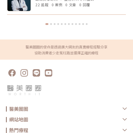
有嚴重皮膚發炎、傷口或感染 近期是否做過其他醫美療程 是否有蟹足腫或
是非常明顯的皮膚鬆垂或組織下滑，仍可能需要評估手術或其他治療方式。
22 追蹤
0 案例
0 文章
0 回覆
特殊體質 是否正在服用影響皮膚修復的藥物這些資訊都應在諮詢時主動告
Q5：電波音波多久做一次？每個人的老化程度、儀器種類、能量設定和維
知醫療院所，即便是非侵入式療程，也不是每個人都適合做。做完電波後怎
持需求不同，沒有固定答案。一般會由醫師依照膚況、年齡、預算與期待效
麼保養？電波療程後，多數人不需要長時間恢復期，但仍建議做好基礎照
果規劃，不建議自己照網路頻率硬套。搞懂電波跟音波的差別，才能選對適
護： 加強保濕 避免過度去角質 做好防曬 短期內避免高溫環境，例如三溫
合自己的療程電波跟音波都是常見的非侵入式抗老療程，但它們不是誰取代
暖、烤箱 避免同時疊加刺激性保養品 依照院所指示安排回診或追蹤如果出
誰，也不是誰一定比較好。圈圈提醒，做療程前不要只看網路心得，也不要
現明顯紅腫、疼痛、水泡、凹陷或異常不適，應儘快回原院所或尋求專業醫
只聽「哪個最紅」。真正重要的是：你想改善的是什麼問題、由誰來評估與
療協助。FAQ：無雙電波 vs 鳳凰電波常見問題Q1：無雙電波和鳳凰電波哪
操作、療程規劃是否真的符合自身臉部條件。選對療程，不是追求最貴、最
個效果比較好？沒有絕對誰比較好。無雙電波偏向膚質、細緻與自然緊緻；
痛、最強，而是找到真正適合自己的方式。變美可以慢慢來，但觀念一定要
鳳凰電波偏向輪廓拉提與深層緊實。選擇重點應該是你的需求，而不是單看
先對！★溫馨提醒★小編要提醒大家，醫療並非單純的商業交易，所有的療
療程名氣。Q2：無雙電波可以取代鳳凰電波嗎？不一定。兩者能量設計與
程都伴隨著風險。因此，作為消費者應該謹慎選擇合適的醫療方案，以確保
醫美圈圈的使命是透過廣大網友的真實療程經驗分享
療程定位不同，並非互相取代關係。若主要需求是膚質與輕度緊緻，無雙電
安全與健康。
波可能適合；若主要需求是明顯輪廓拉提，鳳凰電波仍有其定位。Q3：無
協助消費者少走冤枉路並選擇正確的療程
雙電波適合年輕人嗎？若已開始出現膚質粗糙、毛孔、細紋或輕微鬆弛，無
雙電波可作為早期保養型選項。不過仍建議由專業醫師評估是否真的需要施
作。Q4：電波拉提可以維持多久？維持時間會因年齡、膚況、生活習慣、
保養方式、能量設定與個人體質不同而有差異。多數電波療程並非永久效
果，通常需要定期保養。Q5：做完電波可以馬上化妝嗎？多數情況下恢復
期不長，但實際仍需依個人膚況與療程反應而定。若出現泛紅、敏感或熱
感，建議先讓肌膚休息，並加強保濕與防曬，並依醫療院所指示進行後續照
護。選對療程，比跟風更重要無雙電波與鳳凰電波各有優勢，前者偏向細緻
膚質與自然緊緻，後者則更聚焦在輪廓拉提與深層抗老。與其問「哪一個比
較厲害」，不如先釐清自己最在意的是膚質、鬆弛、輪廓，還是整體老化
感。但無論選哪一種，都建議先諮詢合格醫療院所，由專業醫師評估膚況、
年齡、鬆弛程度、預算與期待值，才能做出更安全也更符合期待的選擇。同
時，也建議選擇原廠認證或合法合格的醫療院所，確認設備來源、探頭是否
醫美圈圈
為原廠正貨，以及操作人員是否具備相關經驗，這些都是影響療程安全與效
果的重要關鍵。醫美療程沒有標準答案，適合別人的療程，不一定就是最適
合自己的選擇。建議在施作前，先與專業醫療院所充分諮詢，了解自身膚
網站地圖
況、期待效果與可能限制，再做出更安心的決定。真正理想的變美，不是追
求一次到位，而是用正確的方式，讓自己一步一步變得更自然、精緻、又有
熱門療程
自信。鳳凰電波原廠認證診所：https://www.thermageflx.co/無雙電波原