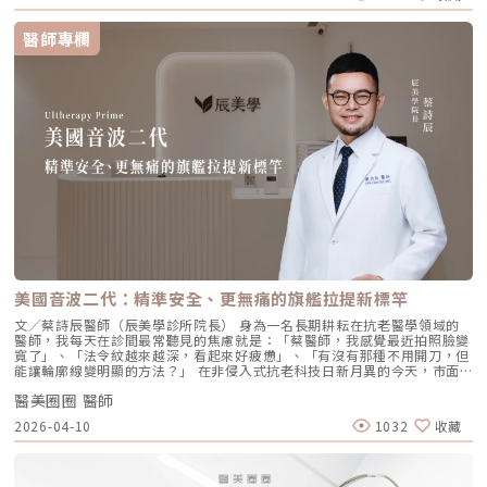
臉部外側緊緻度，讓輪廓不再鬆垮。 下頷嘴角交界：改善嘴角周圍的鬆
低分子玻尿酸皮下植入劑」，在台灣獲得衛福部核准，俗稱為「逆時針」。
弛，恢復皮膚原有的拉力。 下顎角前緣：誘導彈力蛋白新生，收緊下頷邊
與傳統玻尿酸不同，璞菲洛不以填補凹陷為目的，而是透過生物重塑（bio-
緣的曲線。這五個點位並非用來「填充凹陷」，而是作為信號啟動點，讓玻
醫師專欄
remodeling）方式，喚醒肌膚自身的修復機能，促進膠原蛋白和彈力蛋白
尿酸在皮下如水幕般擴散，誘導彈力蛋白大量新生，像是在皮下植入了一層
的生成，達到自然緊緻與改善膚質的效果。璞菲洛Profhilo的五大特色璞菲
隱形的「彈力網」，讓下顎線與中臉自然回歸緊緻狀態。2. 火雞頸與橫向頸
洛之所以能引發醫美界關注，主要在於它與傳統玻尿酸有著本質上的不同，
紋：修復彈力纖維的救星頸部皮膚極薄，且缺乏支撐結構，老化多半是因為
透過獨特技術從根本上改善肌膚狀態。以下是璞菲洛最突出的五大特色：1.
彈力纖維斷裂。傳統填充型玻尿酸因為有化學交聯，施打後容易因重力或皮
獨特「生物重塑」機制：啟動膠原與彈力蛋白再生璞菲洛的核心技術採用專
膚過薄而產生凸起（毛毛蟲現象）。Profhilo 具備極佳的流動性，能均勻
利高、低分子量玻尿酸複合配方，在不添加交聯劑的情況下，能刺激皮膚深
滲透進頸部真皮層，不是填平皺紋，而是從底層重塑頸部肌膚的厚度與張
層的纖維母細胞、角質細胞和脂肪細胞，促使膠原蛋白和彈力蛋白大量新
力，是目前改善頸部質感的首選。3. 手背（雞爪手）：重建真皮層的緊實度
生，從源頭改善肌膚鬆弛與老化問題。2. 全面改善膚況：不只填補，更提升
雙手最容易因彈力蛋白流失而顯得乾癟、血管明顯。Profhilo 透過「非填
整體膚質有別於傳統玻尿酸的局部填充，璞菲洛注射後會均勻擴散至皮膚的
充」的方式，啟動手背肌膚的自我修復機制。它不僅是補水，更是透過生物
真皮層與皮下組織。這使得它能全面性地改善肌膚，包括： 提升肌膚緊實
重塑增加組織的彈性與結構感，讓手背肌膚恢復細緻平滑，找回如少女般優
度與彈性 深層補水、改善乾燥與粗糙 減少細紋、改善膚色不均3. 自然柔和
雅的肌膚張力。4. 口周細紋：自然軟化而不僵硬對於愛笑或年長客戶常見的
的效果：告別「饅化臉」璞菲洛的質地較輕盈、流動性高，主要作用提升肌
唇周紋，若使用傳統填充物，常會因為增加了體積而讓表情變得僵硬。
膚本身的飽滿度與光澤，而不是增加額外體積。因此，能帶來自然、柔和的
Profhilo 透過液態拉皮的原理，在不改變五官比例的前提下，誘導唇周肌
改善效果，避免了傳統填充劑可能導致的僵硬或「饅化」現象，讓你看起來
膚新生彈力蛋白，從底層「軟化」細小紋路，讓整個人看起來更加柔和、自
就像是膚況變好了，而不是動了手腳。4. 獨創 BAP 五點注射技術：療程更
然。六、 蔡醫師的診間建議：如何規劃妳的「逆時針」計畫？在辰美學，
舒適、更快速採用獨家的 BAP (Bio Aesthetic Points) 五點注射技術。醫師
我們追求的是「長效且細膩」的美，而非瞬間的煙火式改變。針對初次接觸
只需在臉部兩側各選擇五個精準的生物美學點進行注射，就能讓玻尿酸均勻
Profhilo 逆時針 的客戶，我通常會建議以「週期性重塑」的方式來規劃妳
美國音波二代：精準安全、更無痛的旗艦拉提新標竿
擴散至全臉。這大大減少了注射的針數和疼痛感，也降低了術後瘀青和腫脹
的專屬美學地圖：1. 基礎療程：建議至少進行 2 至 3 次為了達到最佳的彈
的機率，讓療程更加舒適、快速。5. 高濃度、不含交聯劑：安全性高、低發
力蛋白新生與肌底環境優化，單次施打僅是啟動信號，完整的重塑需要時間
文／蔡詩辰醫師（辰美學診所院長） 身為一名長期耕耘在抗老醫學領域的
炎風險以高濃度玻尿酸為主要成分，且製程中不使用任何化學交聯劑，能有
堆疊： 啟動期（第 1 次與第 2 次）： 建議間隔 1 個月施打。這兩次密集的
醫師，我每天在診間最常聽見的焦慮就是：「蔡醫師，我感覺最近拍照臉變
效降低注射後的發炎反應與過敏風險。同時，也經過多項國際認證，確保了
治療能確保高濃度玻尿酸在真皮層內建立穩固的擴散網絡，全面活化纖維母
寬了」、「法令紋越來越深，看起來好疲憊」、「有沒有那種不用開刀，但
產品的純淨與安全性。逆時針（Profhilo） vs. 傳統玻尿酸比較 療程名稱
細胞。 強化期（第 2 次與第 3 次）： 建議間隔3到6個月進行第三次施打。
能讓輪廓線變明顯的方法？」 在非侵入式抗老科技日新月異的今天，市面
逆時針 (Profhilo) 傳統玻尿酸填充劑 主要功能 「生物重塑」(Bio-
這是一個關鍵的鞏固點，能延續細胞的再生信號，讓拉皮效果更具層次感。
上的音波儀器琳瑯滿目。但每當病患詢問我最信任哪一台儀器時，我的首選
remodeling)， 刺激膠原蛋白和彈力蛋白再生，從根本改善膚質 「填充」
維持期： 經過這 3 次完整的週期療程後，肌膚的緊緻度與細緻質感通常可
醫美圈圈 醫師
始終是 Ultherapy 美國音波。而在 2026 年的現在，隨著 Ultherapy
和「支撐」， 用於填補凹陷、雕塑輪廓 成分組成 專利技術結合高低分子玻
以維持九個月左右的時間。2.術後照護：輕盈無負擔的修復由於 Profhilo
Prime（美音二代） 的問世，醫美界正式進入了「精準醫療」的新紀元。這
2026-04-10
1032
收藏
尿酸， 64mg/2ml 高濃度，無交聯劑 玻尿酸會添加交聯劑，以增加黏度和
是極高純度的玻尿酸且不含化學交聯劑，術後反應極輕。只需在 24 小時內
篇文章，我將以專業醫師的角度，深度拆解為什麼美音二代會成為我臨床治
支撐力， 能維持體積不被快速分解 作用機制 注射後會均勻擴散至皮膚深
避免劇烈運動與高溫環境（如溫泉、蒸氣室、高溫瑜伽），其餘日常生活、
療的核心，以及它如何重新定義抗老的黃金標準。一、 為什麼「看得到」
層， 像「液態電波」一樣，透過非發炎機制喚醒細胞自我修復 注射後會停
上妝均不受影響，非常適合行程滿檔的都會女性。結語：美，是找回妳原本
才是真安全？DeepSEE® 即時影像導引的革命在進行音波拉提治療時，我常
留在特定部位， 透過體積來填補或塑形 效果呈現 效果是漸進且全面的，讓
的自然光采抗老不應該是「加法」，而是「還原」。Profhilo 逆時針的哲
跟病患分享一個觀念：音波拉提不是「能量越強越好」，而是「能量要打在
肌膚變得更緊緻、 有彈性、有光澤，視覺上更自然 效果是立即且局部的，