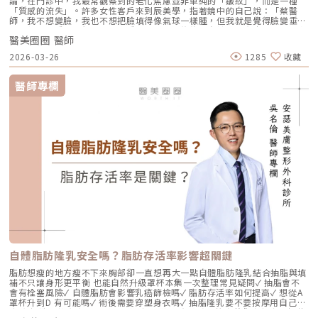
論，在門診中，我最常觀察到的老化焦慮並非單純的「皺紋」，而是一種
「質感的流失」。許多女性客戶來到辰美學，指著鏡中的自己說：「蔡醫
師，我不想變臉，我也不想把臉填得像氣球一樣腫，但我就是覺得臉變垂
了、乾了，看起來很累。」這種「累感」，往往來自於肌膚真皮層結構的崩
醫美圈圈 醫師
解。過去我們習慣用玻尿酸去「填補」凹陷，或是用電音波去「緊緻」皮
表，但在這兩者之間，其實存在著一個關鍵的空白區：生物重塑（Bio-
2026-03-26
1285
收藏
Remodeling）。這就是為什麼我對 Profhilo 逆時針（俗稱：璞菲洛）情
有獨鍾的原因。一、 重新定義抗老：為什麼妳需要的是「重塑」而非「填
充」？在深入了解 Profhilo逆時針 之前，我們必須先釐清肌膚老化的本
醫師專欄
質。肌膚的年輕度由真皮層的三大支柱決定：水份、膠原蛋白
（Collagen）以及彈力蛋白（Elastin）。多數人對膠原蛋白耳熟能詳，它
就像建築物的「鋼筋水泥」，負責撐起皮膚的厚度與體積；然而，讓肌膚在
做表情後能迅速回彈、維持組織張力的關鍵，其實是彈力蛋白。彈力蛋白就
像支撐鋼筋的「橡皮筋」，不幸的是，人體在青春期過後，彈力蛋白的合成
速度就會大幅下降。當彈力蛋白流失，肌膚就會像失去彈性的鬆緊帶，出現
細紋、毛孔粗大、甚至是難以處理的「鬆弛型下垂」。傳統玻尿酸屬於「填
充型」，主要目的是增加體積（Volumizing），如果過度施打，容易造成
面部僵硬或「醫美臉」。而 Profhilo 逆時針的誕生，是為了從細胞底層進
行「修復與重塑」，讓皮膚自己找回年輕時的彈性。二、 Profhilo 逆時針
的科學核心：NAHYCO™ 專利技術Profhilo逆時針來自瑞士著名的 IBSA 製
藥集團。身為專業醫師，我非常看重產品的「純淨度」與「穩定性」。
Profhilo 之所以能在國際醫美界佔有一席之地，在於其革命性的
NAHYCO™ 專利熱融合技術。1. 醫學界的「純淨」突破：無化學交聯劑一
般玻尿酸為了維持在體內的時間，必須添加化學交聯劑（如 BDDE）。雖然
這在合法範圍內是安全的，但對於過敏體質或追求極致天然的客戶來說，仍
存在延遲性發炎的風險。Profhilo逆時針 透過精確的加熱與降溫製程，讓
自體脂肪隆乳安全嗎？脂肪存活率影響超關鍵
高分子與低分子玻尿酸產生自然的氫鍵鍵結，完全不含 BDDE。這意味著它
具備極高的「生物相容性」，注射後能與人體組織完美融合。2. 高低分子玻
脂肪想瘦的地方瘦不下來胸部卻一直想再大一點自體脂肪隆乳結合抽脂與填
尿酸的「黃金比例」Profhilo 含有目前市面上極高濃度的玻尿酸
補不只讓身形更平衡 也能自然升級罩杯本集一次整理常見疑問✓ 抽脂會不
（64mg/2ml），它結合了： 高分子量玻尿酸（H-HA）：提供穩定的物理
會有栓塞風險✓ 自體脂肪會影響乳癌篩檢嗎✓ 脂肪存活率如何提高✓ 想從A
支撐與深層鎖水，改善鬆弛。 低分子量玻尿酸（L-HA）：作為傳遞信號的
罩杯升到D 有可能嗎✓ 術後需要穿塑身衣嗎✓ 抽脂隆乳要不要按摩用自己的
分子，直接活化真皮層內的纖維母細胞，誘導膠原蛋白與彈力蛋白新生。這
脂肪 打造柔軟真實的胸型適合誰 怎麼做 最有效將給妳完整觀念與安心評估