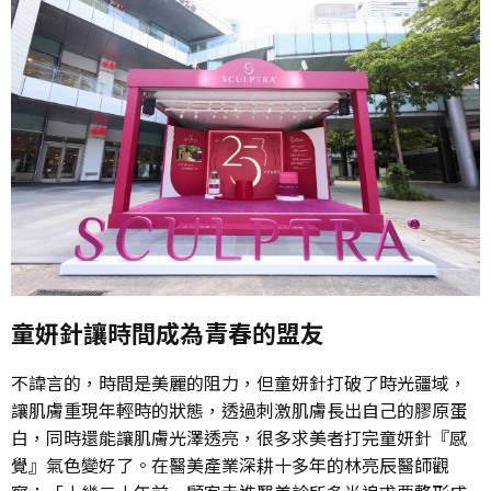
童妍針讓時間成為青春的盟友
不諱言的，時間是美麗的阻力，但童妍針打破了時光疆域，
讓肌膚重現年輕時的狀態，透過刺激肌膚長出自己的膠原蛋
白，同時還能讓肌膚光澤透亮，很多求美者打完童妍針『感
覺』氣色變好了。在醫美產業深耕十多年的林亮辰醫師觀