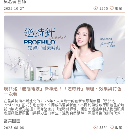
種「1+1 > 2」的協同作用，讓 Profhilo 在進入皮膚後，能像液態電波一
吳名倫 醫師
依據重點摘要：0:00 #她說他說0:40 #自體脂肪隆乳v.s.#假體隆乳 想要哪
樣迅速擴散，全面性地改善膚質。三、 3 種細胞與 5 種蛋白：解開「液態
一樣？1:02 關於手術安全性 #自體隆乳2:12 不同的抽脂方式 #脂肪存活率
2025-10-27
1555
收藏
電波」的逆齡關鍵在辰美學的診間，我常跟客戶解釋，Profhilo 就像是為
會一樣嗎？3:16 關於抽脂安全 #脂肪栓塞問題 ？4:09 關於手術安全性 #矽
肌膚施加了一種「啟動指令」。它不僅僅是補水，而是啟動了「3+5 逆齡機
膠隆乳相關影片：• 罩杯升級前必看，自體脂肪豐胸解析！ EP20• 男生
制」： 活化 3 種關鍵細胞： 纖維母細胞：這是皮膚的「膠原工廠」。 角質
女乳好尷尬，胸部困擾的隱藏原因你有嗎？ EP24• 抽就對了？抽脂局部雕
形成細胞：強化表皮防禦力，讓肌膚看起來更細緻、有光澤。 脂肪幹細
塑大解密，它沒想像可怕！EP31---LINE
胞：幫助恢復皮下組織的飽滿感，減緩隨著年齡增長的皮下萎縮。 啟動 5
@aclinichttps://lin.ee/zGPja49▼詢問整形大小事https://answer-
種關鍵結構蛋白：包括 I 型、III 型、IV 型、VII 型膠原蛋白以及最關鍵的彈
clinic.com/▼詢問皮膚大小事https://answer-skin.com/▼詢問變美大小
力蛋白。這種全方位的重塑效果，能讓下顎線變清晰，讓細紋從底層淡化。
事https://answer-skincare.com/安瑟美膚整形外科診所
這就是為什麼它被暱稱為「液態電波」。電波是靠「熱能」刺激新生，而
FBhttps://www.facebook.com/AnswerClinic安瑟美膚整形外科診所
Profhilo 是靠「生物分子信號」啟動新生。對於皮膚薄、怕痛或不適合高
IGhttps://www.instagram.com/aclinic.group/吳名倫醫師：Dr.Allen 整
能量儀器的客戶來說，這是一個非常理想的選擇。四、 蔡醫師的精準美
形醫美體塑學苑https://www.facebook.com/drallenbody吳名倫醫師
學：BAP 五點拉提點位解析施打 Profhilo 是一門藝術。我們採用國際標準
IGhttps://www.instagram.com/psdr_allen/安瑟美膚整形外科診所地
的 BAP（Bio Aesthetic Points）五點拉提打法，這五個點是避開重要血
址：臺北市大安區安和路一段113號2樓之1電話：（02）7709-9398
管、精準對準臉部支撐結構的黃金位置： [1] 顴骨高點： 位於顴骨最突出的
地方，需離眼睛外側至少 2 公分。能像掛鉤一樣，為中臉提供向上向外的支
撐力。 [2] 鼻翼與瞳孔垂直線交界： 在鼻翼與耳廓之間畫出水平線，再從瞳
孔中線畫垂直線，兩線交交叉處作為注射點。能有效改善法令紋，飽滿面中
部。 [3] 耳廓下前緣： 位於耳廓下緣的前方約 1 公分處。是收緊臉部外側
輪廓、強化下頷線條的關鍵。 [4] 下頷嘴角交界： 在下巴中軸線的三分之一
處畫垂直線，再向唇角方向移動 1.5 公分。可以修飾木偶紋，改善嘴角下
垂。 [5] 下顎角前緣： 位於下顎角前側約 1 公分處。幫助拉緊腮幫子多餘
璞菲洛「液態電波」新概念！「逆時針」原理、效果與特色
的鬆弛組織，讓下顎線條清晰。五、 哪些部位最適合 Profhilo 逆時針？
Profhilo 逆時針之所以能成為抗老界的寵兒，不僅是因為它的成分純淨，
一次看
更因為它解決了傳統醫美難以觸及的「盲區」。它不靠體積填充，而是透過
在醫美技術不斷進化的2025年，來自瑞士的創新玻尿酸療程「璞菲洛
「液態拉皮」的概念，從根本提升肌膚彈性。以下四個部位是我在臨床運用
Profhilo」正式引進台灣，立即成為醫美新寵。不同於傳統玻尿酸著重於填
中最推薦的：1. 臉部液態拉皮：BAP 五點精準誘導這是 Profhilo 的核心應
補凹陷或塑形拉提，璞菲洛主打「逆時針保養」概念，透過專利技術從肌膚
用。與傳統玻尿酸增加臉部「厚重感」或「體積支撐」的邏輯完全不同，
底層啟動膠原蛋白與彈力蛋白新生，達到自然緊緻、深層修復的劃時代效
Profhilo 本質上是液態拉皮。我們採用國際標準的 BAP（Bio Aesthetic
果。 Profhilo更邀請郭台銘夫人曾馨瑩擔任形象大使，迅速成為市場焦
Points）五點注射法，這五個點是避開重要血管、精準將玻尿酸導入真皮層
醫美圈圈
點。我們將帶你全面認識這項創新療程，從作用原理、五大特色到適合對象
的黃金位置： 顴骨高點：啟動中臉肌膚的生物重塑，優化張力。 鼻翼瞳孔
與常見問題，一次搞懂「逆時針玻尿酸」的魅力！ 璞菲洛Profhilo是什
交界：透過提升肌膚彈力，自然弱化法令紋的視覺感。 耳廓下前緣：強化
2025-08-06
5591
收藏
麼？ 璞菲洛是一項注射型玻尿酸產品，由瑞士IBSA研發，正式名稱為「高