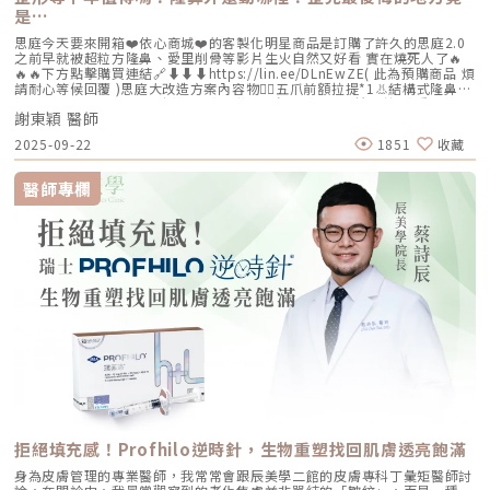
是…
思庭今天要來開箱❤️依心商城❤️的客製化明星商品是訂購了許久的思庭2.0
之前早就被超粒方隆鼻、愛里削骨等影片生火自然又好看 實在燒死人了🔥
🔥🔥下方點擊購買連結🔗⬇️⬇️⬇️https://lin.ee/DLnEwZE( 此為預購商品 煩
請耐心等候回覆 )思庭大改造方案內容物💁‍♀️五爪前額拉提*1👃結構式隆鼻*1
(加購縮鼻翼、敲鼻骨、貴族手術)👄微笑嘴角*1 (加購嘴邊肉拉提)重點摘
謝東穎 醫師
要：00:00 搶先看⚡⚡01:43 開箱手術方案內容物02:02 上臉眉眼分析 : 五
爪前額拉提02:36 中臉隆鼻分析 : 結構式隆鼻合併貴族手術03:58 下臉唇巴
2025-09-22
1851
收藏
分析 : 微笑嘴角+嘴扁肉拉提04:43 華麗買家秀05:25 五星好評分享
⭐⭐⭐⭐⭐▸▸歡迎合作洽談：followheart.marketing@gmail.com◂◂依心唯
美整形外科診所地址｜台北市信義區基隆路二段15號2樓電話｜（02）
醫師專欄
2345-6777官方網站｜https://www.followheart.com.tw/官方諮詢｜
https://follow-heart.com/line臉書粉專｜https://follow-
heart.com/case_fbIG追起來｜https://follow-
heart.com/case_igWeChat ID｜Dr_followheart
拒絕填充感！Profhilo逆時針，生物重塑找回肌膚透亮飽滿
身為皮膚管理的專業醫師，我常常會跟辰美學二館的皮膚專科丁彙矩醫師討