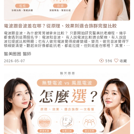
為重要活動前的急救保養者。效果與特色：做完當下皮膚立刻感受到「會呼
可能留下深淺不一的色沉。以上原因造成斑點呈現不同的「深度」「密度」
膚色分類的 I 到 VI 型（包含極深色肌膚），安全性極高。AviClear 戰痘雷
吸」的潔淨感，毛孔因為髒污被清空並喝飽水，視覺上會立刻變得細緻，且
與「分布」，也使除斑變得不再只是把黑色素擊散這麼簡單。只要能量不
射 常見 QA 總整理在決定進行療程前，大家心中難免還有一些疑問。我們
無恢復期。2. 光電雷射：皮秒雷射（搭配特殊透鏡）原理：皮秒雷射
足，改善有限；能量過強，又可能刺激皮膚，造成修復期延長、色素反應，
整理了討論度最高的幾個問題：Q1：打 AviClear 戰痘雷射會痛嗎？需要敷
（Pico Laser）是目前詢問度最高的縮毛孔療程。核心在於加上了「蜂巢透
甚至讓斑點反覆出現。也因為色素問題本身複雜，傳統除斑療程才會讓人覺
麻藥嗎？A：疼痛度極低，多數患者甚至不需要敷麻藥！怕痛的人有福了！
鏡」或「聚焦透鏡」。這能在不破壞表皮的情況下，將雷射光束匯聚，在真
得「效果不一定穩定」。要真正提高治療的成功率，關鍵就在於是否能更精
AviClear 搭載了專利的「AviCool™ 藍寶石冷卻技術」，探頭在雷射擊發的
皮層產生「空泡效應（LIOB）」。這就像是在皮膚深層進行微小的破壞，
準、穩定地處理不同深度的黑色素，同時降低熱傷害。什麼是 Reepot AI時
前、中、後都會持續為肌膚表面降溫。治療過程中，主要會感覺到探頭冰冰
電波跟音波差在哪？從原理、效果到適合族群完整比較
藉此喚醒肌膚的自癒機制，大量刺激膠原蛋白與彈力纖維新生，進而把毛孔
光雷射？從技術重新理解除斑Reepot AI時光雷射是一款以 532 nm 綠光為
涼涼的，伴隨輕微的溫熱感或是像被橡皮筋輕彈的感覺。相較於傳統雷射或
周圍的凹陷給「撐」起來。適合誰：輕中度的老化型毛孔、輕微淺層痘疤、
基礎，並結合 AI 影像分析的智慧型色素雷射，已通過美國 FDA、韓國
手工清粉刺的痛楚，整體舒適度大幅提升，輕鬆就能完成療程。Q2：我現
電波跟音波，為什麼常常被拿來比較？ 只要開始研究醫美抗老療程，幾乎
想同時改善膚色不均與暗沉的人。效果與特色：熱傷害小，術後通常只會紅
KFDA 與台灣 TFDA 核可。它的設計目的，是讓除斑治療更精準、更安全，
在正在吃口服 A 酸，可以打 AviClear 嗎？A：建議先與主治醫師討論。一
都會遇到這兩個名字：電波和音波。 有人說電波比較適合緊緻，有人說音
腫1~3天，幾乎不影響日常生活。是目前 CP 值極高的定期保養型雷射。3.
也更符合亞洲膚質對低熱傷害的需求。透過AI智慧影像掃描技術，系統能先
般來說，口服 A 酸會讓皮膚變得比較薄且脆弱。多數醫師會建議在停用口服
波拉提感比較明顯；也有人做完電波覺得皮膚變細、變亮，做完音波覺得下
重度凹洞救星：UP雷射原理：如果是屬於嚴重的「疤痕/凹洞型毛孔」，皮
辨識斑點的深度與分布，使能量設定更具科學依據。在治療作用上，
A 酸至少 1 到 3 個月後，讓皮膚屏障稍微恢復，再來進行雷射治療會比較
顎線變清楚。聽起來好像都能抗老、都能拉提，但到底差在哪裡？ 其實，
秒雷射可能不夠力，這時候就需要汽化型雷射上場。例如 UP雷射
Reepot 搭載超低溫冷卻機制，能在能量擊發的同時以低溫保護皮膚，降低
安全。Q3：如果我只有局部（例如下巴）長痘痘，可以只打局部嗎？A：通
電波和音波最大的差別，不是「哪一個比較厲害」，而是它們使用的能量不
（UltraPulse），它能將能量精準且極深地打入真皮層甚至皮下組織，切斷
紅腫與熱刺激。其能量原理以機械式震動分散黑色素為主，而非單純依賴高
常建議「全臉治療」效果最佳。皮脂腺是分佈在全臉的，雖然目前只有下巴
醫美圈圈 醫師
同、作用的層次不同，適合處理的老化問題也不同。 簡單來說： 電波偏向
硬化的纖維化疤痕組織，進行深層的肌膚重建。適合誰：嚴重的冰鑿型痘
熱破壞，因此對周邊組織更溫和。簡單來說，它讓除斑從過去較不穩定的模
在發炎，但其他區域的皮脂腺可能也處於過度活躍的狀態。全臉均勻施打可
改善皮膚的鬆、細紋、膚質與緊緻度。 音波偏向改善輪廓的垂、嘴邊肉、
疤、嚴重凹洞型毛孔粗大。效果與特色：效果非常強大且顯著，但相對的
2026-05-07
596
收藏
式，提升為更可控、恢復期更短的療程設計。Reepot 三大核心技術：讓除
以達到整體控油、預防其他部位未來爆發的效果。當然，醫師在施打時，會
下顎線與深層支撐。 例如：如果把臉比喻成一棟房子，電波比較像是在整
「破壞力」也強。術後會有明顯的點狀結痂、流組織液，恢復期較長（約需
斑更精準、安全、穩定在眾多除斑雷射中，Reepot 之所以被視為新一代的
針對正在發炎的嚴重區域特別加強能量。Q4：三次療程結束後，一輩子都
理牆面，讓表面變得更平整、更緊；音波則比較像是在加強地基與支撐結
7~10 天），需要有耐心細心照護。4. 緊緻抗老新趨勢：微針電波（如E電
智慧型選擇，關鍵在於它結合了精準分析、冷卻保護與機械式作用三大技
不會再長痘痘了嗎？A：雷射不是魔法，日常保養依然重要。AviClear 能大
構，讓整體輪廓往上撐起來。電波是什麼？重點在 RF 射頻加熱與緊緻電波
波 Exion、無限電波 Potenza）原理：結合了「微針」與「電波（RF）」
術，不只是把能量打在斑點上，而是以更科學、更安全的方式處理色素問
幅萎縮皮脂腺，把出油量降到極低，讓長痘痘的機率降到最低。但人體是有
拉提使用的是 RF 射頻能量。RF 是 Radiofrequency 的縮寫。原理是透過
雙重優勢。透過極細的微針穿透表皮，在到達真皮層特定深度時瞬間釋放電
題。AutoDerm 智慧影像分析系統在正式治療前，系統會先掃描肌膚，辨識
自我修復機制的，經過數年後，部分皮脂腺可能會慢慢恢復部分功能。此
射頻能量在皮膚組織中產生熱能，讓膠原蛋白受熱收縮，並啟動後續的膠原
波熱能。這不僅能刺激膠原蛋白與彈力蛋白重組（改善老化型毛孔），微針
每一處斑點的分布、深度與範圍。這讓醫師不再只依賴肉眼判斷，而是能透
外，極端的壓力、嚴重的賀爾蒙失調依然可能引發零星的痘痘。但整體來
蛋白新生與重組。很多人一聽到「加熱」會覺得很抽象，電波不是只打一個
的物理性破壞與電波熱能，還能破壞過度活躍的皮脂腺（改善出油型毛
過影像資訊調整能量，讓治療更客製化、也更一致。對於斑點多、深淺不一
說，膚況絕對會比治療前穩定非常多。許多人會選擇在 1 到 2 年後，將
點，而是讓一段皮膚組織被均勻加熱。當皮膚裡的膠原纖維遇到適當熱能，
孔）。適合誰：混合型毛孔（又油又鬆弛）、肝斑體質不適合打高能量雷射
或分布不規則的人來說，這項技術能有效提升治療的精準度。CPTL 超冷卻
AviClear 作為年度的「控油進廠保養」來施打一次。Q5：打完 AviClear 後
就像鬆掉的彈力網被重新收緊，視覺上會有比較緊、平整的感覺。所以電波
者、想全面提升膚質緊緻度的人。效果與特色：因為熱能在皮膚深層釋放，
保護除斑過程中最令人擔心的副作用之一，就是因熱能過高造成紅腫、脫
有修復期嗎？該怎麼保養？A：由於屬於「非侵入性」的安全療程，術後皮
常見的效果感受包括：皮膚變緊、細紋變淡、毛孔視覺變細緻、臉部鬆弛感
表皮的熱傷害極小，退紅快（通常隔天即可上妝）。對於膚質的「整體優
皮，甚至反黑。CPTL 的作用是在雷射擊發的同時迅速降溫，使肌膚保持在
膚最多只會有輕微的泛紅，通常在幾個小時到一天內就會自然消退，完全不
改善、膚質變得比較平滑。也因為電波比較強調「皮膚緊緻」和「膚質改
化」有非常亮眼的表現。5. 物理性微創重建：得美微針筆（Dermapen）原
低溫狀態，避免熱能向周圍擴散。皮膚被冷保護包覆後，不僅治療時更舒
影響日常上班上課。術後的保養也非常簡單：只要做好「基礎保濕」與「確
善」，所以如果困擾的是臉看起來鬆鬆的、眼周或嘴邊有細紋、臉頰摸起來
理：透過儀器上極細微的針頭，在肌膚表層每秒創造出1,920的微小穿刺通
適，也能減少後續的發炎反應，讓整體修復期縮短許多。VSLS色素冷剝離
實防曬」，並在術後一週內暫停使用美白、酸類或去角質等刺激性產品即
不夠緊實，電波通常會是可以評估的方向。但要注意，電波不是做完就立刻
道。這種「微破壞」能直接啟動肌膚天然的傷口癒合機制，刺激膠原蛋白與
技術在 532 奈米波長下，Reepot 的能量並非以高熱燒灼黑色素，而是以機
可。對於忙碌的現代人來說，是非常友善的午休醫美選擇。拿回肌膚的主導
變成另一張臉。效果通常會分成兩個階段：一部分人會先感覺皮膚有收緊
彈力蛋白增生。更棒的是，這些微通道能像海綿一樣，大幅提升後續保養精
械式的震動作用使色素顆粒鬆動、分離，再交由身體自然代謝。這項機制能
權，抗痘不再是一場苦戰青春痘從來就不只是一個表面的皮膚問題，它更深
感，後續則會隨著膠原蛋白慢慢新生，讓緊緻度逐漸出現。音波是什麼？重
華（如生長因子、高濃度玻尿酸）的吸收率，達到加乘的養膚效果。適合族
同時保護真皮層的血管結構，減少對健康組織的影響，讓整個治療更溫和，
刻地牽動著個人的自信心與社交生活。過去，嚴重痘痘肌患者往往陷入兩
點在聚焦超音波與深層拉提音波拉提使用的是 聚焦式超音波能量，常見名
群：老化型毛孔、淺層凹洞型毛孔、膚質粗糙者，以及對部分能量型療程較
也降低出現過度刺激或色素反應的可能性。透過這三項核心技術的搭配，
難：任憑痘痘反覆肆虐，或是無奈忍受口服藥物的強烈副作用。隨著 2026
稱包含 HIFU、MFU 或 MFU-V。它的特色是可以把能量聚焦到皮膚深層，形
為敏感、希望降低反黑風險的族群（實際仍需由醫師評估）。效果與特色：
Reepot 不只是單純「把斑點打掉」，而是以更安全、更穩定的方式改善色
年新一代抗痘武器AviClear 戰痘雷射（1726nm）問世，無疑為醫學美容界
成一個個熱凝結點，刺激組織收縮與膠原蛋白新生。部分音波療程可透過不
因為沒有雷射或電波的「熱傷害」，所以術後照顧相對簡單，反黑機率極
素問題，也更符合現代人對於恢復期短、風險低的期待。Reepot 為何能將
與深受痘痘困擾的患者，提供了一個全新、安全且具備極長效性的無藥物解
同深度探頭，將能量作用到接近深層支撐結構的位置，例如常被討論的