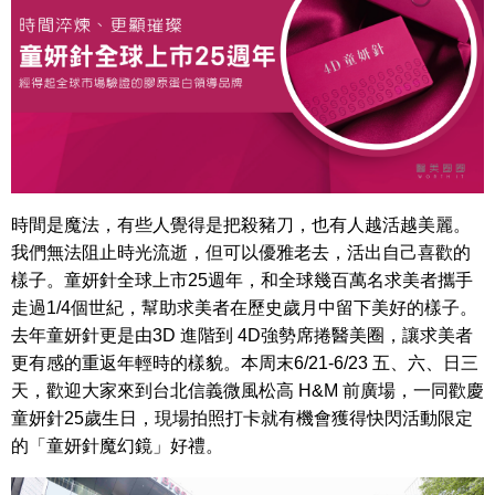
時間是魔法，有些人覺得是把殺豬刀，也有人越活越美麗。
我們無法阻止時光流逝，但可以優雅老去，活出自己喜歡的
樣子。童妍針全球上市25週年，和全球幾百萬名求美者攜手
走過1/4個世紀，幫助求美者在歷史歲月中留下美好的樣子。
去年童妍針更是由3D 進階到 4D強勢席捲醫美圈，讓求美者
更有感的重返年輕時的樣貌。本周末6/21-6/23 五、六、日三
天，歡迎大家來到台北信義微風松高 H&M 前廣場，一同歡慶
童妍針25歲生日，現場拍照打卡就有機會獲得快閃活動限定
的「童妍針魔幻鏡」好禮。