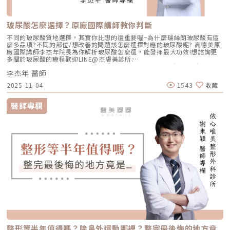
玻尿酸怎麼選擇？原廠國際講師教你判斷
不同的玻尿酸質地選擇，其實你比想的還重要喔~為什麼瑞絲朗玻尿酸有這
麼多品項?不同的部位/想改善的問題該怎麼選擇對應的玻尿酸呢? 高德美原
廠國際講師李杰年院長為你解析玻尿酸怎麼選，能發揮最大功效!想諮詢更
多關於玻尿酸的療程歡迎LINE@杰膚美診所:
https://page.line.me/xhc2941b重點摘要：00:11 玻尿酸作用介紹00:47
李杰年 醫師
玻尿酸分為三大類型02:09 迷思一、玻尿酸打哪裡都可以？02:36 迷思二、
打完下巴蘋果肌看起來怪怪的？03:30 迷思三、臉部鬆弛只能做拉皮嗎？
2025-11-04
1543
收藏
05:00 總結LINE官方帳號一對一咨詢👉https://reurl.cc/x3EQZN歡迎訂閱
我的頻道👉https://reurl.cc/nY51k8關注杰膚美診所FB👉
https://reurl.cc/XQljva杰膚美診所官網👉https://jfmskin.com/關注李杰
醫師專欄
年醫師FB👉https://reurl.cc/Mzk0nm杰膚美診所地址：104台北市中山區
復興北路50號2樓電話：02-8772-6625
整形等半年值得嗎？隆鼻外還動哪裡？整完最後悔的地方竟