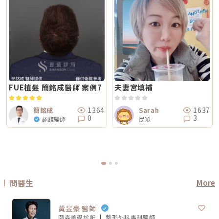
顯」，鳳凰電波通常是較常被討論的選項之一。其應用多與輪廓緊緻與鬆弛
刺激性較高的項目，建議至少間隔 4 週再評估。適當的間隔能降低反黑與過
線，有人需要處理嘴邊肉；同樣是電波，有人重點在眼周細紋，有人重點在
改善相關，常見於臉部、眼周與身體的緊緻與平滑需求。2. 膚質感如果你的
度刺激的風險，也讓後續療程效果更穩定。Q6：Reepot 的療程費用大約是
臉頰鬆弛。規劃不同，效果自然也會不同。所以選療程時，不只要問「多少
問題不是明顯鬆弛，而是「皮膚看起來粗」、「毛孔明顯」、「妝感不服
多少？Reepot 的價格會依照治療部位、所需的能量深度、是否搭配其他療
錢」，也要問清楚：使用什麼儀器？施作哪些部位？大約發數或治療範圍怎
貼」或整體氣色較疲累，無雙電波的複合式能量設計相對較符合這類需求。
程以及整體規劃次數而有所差異。一般費用多落在一萬至三萬多元之間，但
麼規劃？為什麼我的狀況適合這個療程？第三，確認儀器來源、探頭耗材與
除了緊緻效果外，也常被用於膚質細緻與整體質感提升，因此常被市場定位
實際金額仍需依個人斑點狀況與療程組合評估後才能確認。建議先安排諮
施作人員電波音波屬於能量型醫美療程，安全性和儀器來源、探頭耗材、操
為入門型抗老或精緻型電波療程。3. 自然度兩者都屬於非侵入式療程，因此
詢，由專業醫療人員確認膚況後提供最適合的治療方案與費用。Q7：
作經驗都有關。建議選擇前可以確認是否為合法原廠認證儀器、是否使用原
通常不會像手術或填充療程一樣產生立即的結構性改變，效果多半呈現為漸
Reepot 術後的人工皮需要貼多久？Reepot 治療後會在局部覆蓋人工皮，
廠探頭或合規耗材，以及是否由合格專業醫療人員評估與操作。另外，醫師
進式、自然型。常見的效果訴求差異在於：鳳凰電波多偏向輪廓線條與緊緻
主要是保護剛治療的肌膚並協助屏障修復。人工皮不建議自行撕除，多數人
的臉部解剖概念與美感判斷也很重要。因為電波音波不是「能量越強越
感的提升；無雙電波則較偏向整體膚質細緻、緊實與光澤感的改善。哪一種
會在約兩週左右回診時，由醫療人員視膚況協助取下。人工皮脫落後，治療
好」，而是要看你的皮膚厚度、脂肪量、鬆弛程度、臉型比例去調整。過度
比較痛？無雙電波真的比較不痛嗎？疼痛感是很多人選療程時最在意的問
部位的色素也會在這段期間逐漸代謝、變淡。斑點帶來的影響，往往不只是
治療不一定更漂亮，反而可能不自然或效果不如預期。第四，效果需要時
題。以療程設計來看，鳳凰電波因為以單極射頻為主，能量感通常會比較明
外觀變化，更讓人感到氣色黯淡、不如以往。隨著醫美技術不斷推陳出新，
間，不要用術後當天判斷成敗電波和音波都是透過熱能刺激膠原蛋白反應，
顯。部分人會形容為熱、刺、酸、脹，尤其在骨感較明顯或皮膚較薄的位
Reepot AI 時光雷射為色素治療帶來更精準、可控的方式，讓除斑不再停留
不是做完當天就完成全部效果。部分人術後會先感覺皮膚變緊、輪廓比較
置，感受可能更強。無雙電波則因為設計上有SAC智能冷卻系統與RIC即時
在效果難預測的時代。期望這篇文章能幫助你清楚掌握除斑方向與選擇，在
FUE植髮 簡銘成醫師 案例7
夫妻宮填補
順，但真正的膠原蛋白新生與重組，通常需要數週到數月慢慢發生。所以做
阻抗偵測補償系統等設計，因此為舒適度較高的電波療程。但這裡要講清
規劃療程時，也建議由專業醫師根據膚況量身評估，找到最適合、安全的改
完後不要急著用第一天的樣子判斷有沒有用，也不要因為短期內沒有巨大變
楚：不痛不代表完全沒感覺，舒適也不代表每個人都一樣。疼痛感會受到很
善方式。★溫馨提醒★小編要提醒大家，醫療並非單純的商業交易，所有的
化就立刻否定療程。非侵入式拉提的特色通常是漸進、自然，而不是突然大
多因素影響，包括： 個人耐痛程度 施作部位 能量設定 是否敷麻 醫師手法
療程都伴隨著風險。因此，作為消費者應該謹慎選擇合適的醫療方案，以確
幅改變。第五，不要期待一次療程解決所有老化問題臉部老化不是只有皮膚
1364
1637
簡銘成
Sarah
皮膚厚薄與骨感程度 當天身體狀態所以比較精準的說法是：無雙電波通常
保安全與健康。
鬆而已，還可能包含膠原蛋白流失、脂肪位移、骨架支撐變弱、皮膚厚度改
0
3
認證醫師
民眾
被定位為舒適度較佳；鳳凰電波能量感通常較明顯。但實際感受仍需依個人
變等不同層次的問題。電波可以改善皮膚緊緻度與膚質，音波可以幫助輪廓
狀況而定。常見迷思一：鳳凰電波一定比無雙電波強嗎？不一定。「強」要
拉提與深層支撐，但它們不一定能取代針劑、填充、雷射、手術或其他療
看你指的是哪一種強。如果說的是深層拉提、輪廓緊緻，鳳凰電波確實是經
程。比較正確的觀念是：電波音波不是萬能療程，而是抗老規劃中的一部
典代表。但如果是膚質、細緻度、毛孔與整體保養感，無雙電波可能更符合
分。真正適合你的方式，應該要根據你的老化程度、臉部條件、預算與期待
期待。這就像健身一樣，重訓和瑜伽都能讓身體變好，但目標不同。你想練
效果一起評估。電波音波常見問題 FAQQ1：電波跟音波哪個比較痛？不一
線條、核心、柔軟度，還是想增加肌力？療程也是同樣邏輯。選擇醫美療
定。電波多半是熱感、刺熱感；音波則常見深層痠脹感或一點一點的刺激
程，不是找「最紅的」，而是找「最符合目前需求的」。常見迷思二：電波
感。不過疼痛感會受到能量設定、施作部位、個人耐受度、儀器種類影響，
做完會立刻小臉嗎？很多人期待電波做完臉馬上小一圈，但這個期待需要調
不能單純說哪一個一定比較痛。Q2：電波音波做完會有修復期嗎？多數電
整。電波拉提不是抽脂，也不是溶脂，更不是削骨。它主要是透過射頻熱能
波音波屬於非侵入式療程，通常不需要像手術一樣長時間修復。不過部分人
刺激皮膚組織緊緻與膠原重塑，因此效果通常是逐步變化。有些人做完會覺
問醫生
More
可能會有短暫泛紅、腫脹、痠感或觸痛，通常會逐漸緩解。實際狀況仍需依
得臉比較緊、線條比較順，但真正的膠原變化通常需要時間。Thermage 官
個人體質與療程設定而定。Q3：年輕人適合做電波音波嗎？如果只是想預
方也提到效果可立即出現，並隨時間改善。所以比較合理的期待是：不是
防初老、改善膚質鬆弛，可以先從電波或其他較溫和的保養型療程評估。若
「瞬間換臉」而是「慢慢變緊、變順、變精緻」做電波前需要注意什麼？無
已經有明顯輪廓下垂，也可以和醫師討論音波。但年齡不是唯一標準，皮膚
黃昱豪 醫師
論選無雙電波或鳳凰電波，療程前都建議注意以下幾點： 近期是否懷孕或
厚度、脂肪量、鬆弛程度更重要。Q4：電波音波可以取代拉皮手術嗎？不
哺乳 是否有心律調節器或植入式電子裝置 施作區域是否有金屬植入物 是否
頤森美學診所
整形外科專科
醫師
能完全取代。電波音波適合輕度到中度鬆弛，屬於非侵入式抗老療程。如果