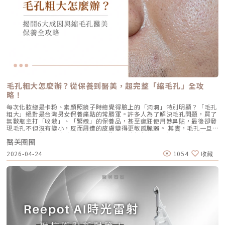
生活作息下，一次優良的治療效果可維持 12–18 個月。四、 蔡醫師的減齡
菌（C. acnes）的溫床，細菌大量繁殖。 發炎反應：細菌代謝物引發免疫
菲洛療程前後注意事項術前： 停止服用抗凝血藥物（如阿斯匹靈、維他命
處方箋：美音二代的精準佈點很多診所標榜「破千條」的音波，但我始終堅
反應，導致紅腫、化膿，形成嚴重的囊腫型或膿皰型痘痘。在這四個環節
E） 治療當天避免化妝、飲酒 保持作息規律，避免熬夜與重度壓力術後：
持：條數不是越多越好，精準度才是關鍵。過多的能量可能造成脂肪萎縮
中，「皮脂分泌過盛」是啟動後續一連串災難的開關。傳統的治療方式，如
24小時內避免按摩施打部位 三天內避免劇烈運動與三溫暖 一週內避免臉部
（臉凹），過少則無感。在辰美學，我會根據每一位客人的臉型厚薄、鬆弛
抗生素主要針對殺菌；外用酸類主要針對去角質。唯有口服 A 酸能夠有效抑
熱敷與刺激性護膚產品 建議加強保濕、防曬，幫助效果延長璞菲洛副作用
程度，規劃專屬的能量地圖。以下是 2026 年我常用的建議處方： 施作區
制皮脂腺分泌，這也是為什麼口服 A 酸過去被視為治療嚴重痘痘的終極武
與風險Profhilo屬於非交聯玻尿酸，不含化學交聯劑，生物相容性極佳，副
域 建議條數參考 蔡醫師臨床改善重點 全臉輪廓拉提 500 – 800 條 筋膜拉
器。然而，口服 A 酸伴隨著全身性的副作用。而 AviClear 戰痘雷射的誕
作用相對少。常見輕微反應包括： 注射處短暫腫脹、微紅 局部輕微瘀青
提改善法令紋 中下臉重點加強 300 – 500 條 筋膜拉提改善嘴邊肉 眼周與提
生，就是為了一次解決這個痛點：我們能不能在不吃藥的情況下，精準且長
（數日內可自行消退） 極少數人可能會有輕微搔癢或壓痛感，通常在數天
眉 100 – 200 條 改善眼尾下垂。 4.1 複合式療程的加乘效果如果想要達到
效地控制皮脂腺？什麼是 AviClear 戰痘雷射？解密 1726nm 的物理奇蹟
內緩解※ 選擇合法診所與原廠授權產品，是避免療程風險最關鍵的因素。
更好的「精緻度」，我常會建議在音波拉提後，搭配再生針（瑞德喜）進行
AviClear 戰痘雷射是一台利用特定波長光能來治療痤瘡的醫療儀器。它的核
為什麼 Profhilo 成為新一代醫美趨勢？隨著醫美觀念的演變，越來越多人
外輪廓的固定，或是以「混合式填充」補足流失的骨架支撐。這種「由內拉
心技術在於突破性的1726nm 波長雷射。1. 為什麼是 1726nm 波長？「專
追求自然、柔和的改善效果，不希望臉部看起來僵硬或過度膨脹。Profhilo
提、由外固定」的複合思維，才是現代抗老的趨勢。五、 2026 醫美行情與
吃油脂」的標靶治療在雷射醫學中，不同的波長會被不同的目標物（如黑色
與傳統填充型療程最大的不同，在於它獨特的「重建」式作用。Profhilo
避坑建議當妳搜尋「美國音波二代價格」時，會發現市場行情落差很大。身
素、血紅素、水分）吸收。1726nm 這個波長非常特殊，它在人體組織
並非單純地填補，而是將高濃度玻尿酸均勻分布於肌膚真皮層，從底層刺激
毛孔粗大怎麼辦？從保養到醫美，超完整「縮毛孔」全攻
為醫師，我必須提醒大家，費用背後包含的是原廠探頭成本、儀器維護、以
中，被皮脂（油脂）吸收的效率，大約是被水分吸收的 2 倍。當 AviClear
膠原蛋白與彈力蛋白新生，啟動肌膚的自我修復能力，讓效果柔和自然，能
及最重要的「醫師的技術與判讀經驗」。 認明原廠授權：施打前請掃描儀
略！
的雷射光束打入真皮層時，能量會精準地被富含油脂的「皮脂腺」大量吸
有效降低傳統填充物可能帶來的異物感，也更貼近肌膚自然老化的邏輯。此
器與探頭 QR Code，確保非水貨或非法翻新探頭。 選擇認證醫師：音波拉
收，進而產生熱能。這些熱能會破壞過度活躍的皮脂腺細胞，變得萎縮、分
外，Profhilo 完美契合了當前醫美市場「微侵入式」與「預防型保養」的
每次化妝總是卡粉、素顏照鏡子時總覺得臉上的「洞洞」特別明顯？「毛孔
提需要精準的解剖學知識，只有受過原廠培訓的醫師，才能在「安全邊界
泌量大幅下降。當沒有過多的油脂，毛孔就不易堵塞，痤瘡桿菌也失去了生
趨勢。它填補了日常保養品與侵入式手術之間的空缺，不需像肉毒桿菌那樣
粗大」絕對是台灣男女保養痛點的常勝軍。許多人為了解決毛孔問題，買了
內」將能量發揮到極致。六、 結語：愛美，是為了成就更好的自己我常
存的養分，痘痘自然就失去了生長的溫床。2. AviCool™ 藍寶石冷卻系統：
限制表情，也不需要像手術拉皮那樣漫長的恢復期。對於生活忙碌、注重效
無數瓶主打「收斂」、「緊緻」的保養品，甚至瘋狂使用妙鼻貼，最後卻發
說，醫美的意義不在於把妳變成另外一個人，而在於「找回最巔峰狀態的
保護表皮，大幅提升舒適度既然要用熱能破壞深層的皮脂腺，表皮會不會被
率的現代人來說，這讓它更容易被接受，成為許多人延緩老化、提升膚質的
現毛孔不但沒有變小，反而周遭的皮膚變得更敏感脆弱。 其實，毛孔一旦
妳」。看著客人在治療後，重新對鏡子裡的自己露出自信的微笑，那是我身
燙傷？這正是 AviClear 的另一項核心專利。機器配備了專屬的 AviCool™
首選。臨床案例分享以下為原廠提供的實際案例，透過Profhilo逆時針療
被撐大，就像是被撐鬆的橡皮筋，光靠日常塗抹保養品是很難「完全逆轉」
為醫師最大的成就感。我會運用 Ultherapy Prime 美國音波第二代的精準
藍寶石接觸式冷卻系統。在雷射擊發前、擊發中與擊發後，冷卻系統會持續
程，觀察治療前後肌膚狀態的變化，供大家參考了解療程效果。璞菲洛
醫美圈圈
的。想要有效改善毛孔粗大，我們必須先搞懂你的毛孔是哪一種「型」，才
技術，結合我對面部結構的美感理解，悉心守護妳每一寸肌膚的張力。如果
將表皮溫度維持在安全的低溫狀態。這不僅能防止表皮熱傷害、避免術後反
Profhilo常見Q&AQ1：PROFHILO和水光療程有什麼差別？ 水光著重在肌
能對症下藥！這篇文章將帶你從日常保養到專業醫美療程，全面拯救毛孔粗
您也對輪廓的流失感到焦慮，或者正猶豫哪種療程最適合自己，歡迎預約來
黑，更大幅降低了療程中的痛感，讓患者在不需要敷麻藥的情況下（視個人
2026-04-24
1054
收藏
膚表層補水，讓皮膚變得水嫩透亮；而PROFHILO作用層次更深，不只補
大的終極對策。為什麼我的毛孔會變大？揭開毛孔粗大的 6大元兇在探討怎
診間，讓我們在一個放鬆、透明的環境下，一起討論出最適合您的減齡計
耐受度而定），也能順利完成治療。AviClear 戰痘雷射 vs. 藍雷射與傳統療
水，還能活化膠原蛋白、彈力蛋白等細胞修復，提升整體彈性與緊緻度。它
麼解決之前，我們得先抓出讓毛孔變大的罪魁禍首。毛孔粗大絕對不是單一
畫。
法：抗痘金大PK過去我們面對嚴重的青春痘，「吞口服A酸」幾乎是唯一的
的特點是透過穩定擴散來刺激肌膚自我修復，不靠刺激或破壞，適合想全面
原因造成的，通常是以下幾個因素交織而成的結果：1. 【油脂型毛孔】：中
終極解方。然而，隨著光電科技的突破，現代的醫美抗痘已經邁入了「精準
改善膚況的人。Q2：可以和電波、音波等療程搭配嗎？ 可與電波、音波等
東油田的擴建工程毛孔是皮脂排出的主要通道。當你的皮脂腺天生比較發
破壞皮脂腺」的新紀元。目前市面上討論度最高的兩大抗痘黑科技，分別是
療程搭配使用，建議間隔約兩週，具體施打順序與時間需由醫師評估。電
達，或是受到氣溫升高、荷爾蒙波動、常吃高油高糖食物影響，導致出油量
AviClear 戰痘雷射與 CAPRI 藍雷射。雖然兩者都主打不吃藥、從根源控
波、音波術後可加速肌膚修復並延長效果，但需等皮膚完全降溫後再進行
大增時，通道就會被迫「擴建」來排出這些大量油脂。2. 【角質型毛孔】：
油，但在波長與作用機制上卻有著根本的差異。我們該如何選擇？它們與傳
Profhilo療程。施打前請務必諮詢醫師，遵從專業建議安排療程。Q3：璞
通道堵塞引發的連鎖反應健康的肌膚會自然代謝老廢角質，但如果代謝異
統的口服A酸又有什麼不同？以下為您全面解析。頂尖對決：AviClear 戰痘
菲洛每年需要打幾次？ 一個完整療程通常包含三次施打，前兩次相隔約一
常，這些廢棄角質就會和皮脂、空氣中的髒污混合在一起，死死地堵塞在毛
雷射 vs. CAPRI 藍雷射這兩款都是目前熱門的無藥物抗痘雷射，雖然目標一
個月，第三次則可在四到六個月後進行。視個人膚況與需求，也可安排後續
孔開口。久而久之，毛孔就像被塞了軟木塞一樣，被越撐越大。3. 【老化型
致，但「作戰策略」卻截然不同：1. AviClear 戰痘雷射（1726nm）：專
加強療程，以延續效果。Q4：頸紋、手部老化也能打嗎？ 可以。Profhilo
毛孔】：膠原蛋白流失的初老警報真皮層中的「膠原蛋白」和「彈力蛋白」
注皮脂腺的「源頭阻斷」作用原理：搭載專利 1726nm 波長，具備極高的
在頸部與手背同樣有良好表現，能改善乾紋與鬆弛，是全方位肌膚重建療