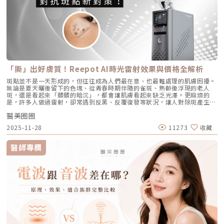
就像是撐起毛孔的堅固地基。隨著年齡增長，或是長期不防曬導致的「光老
「油脂專一性」，能穿透皮膚精準鎖定並加熱肥大的皮脂腺，使其萎縮。核
程。Q5：是否適合所有膚質？ 大多數人皆可接受，但孕婦、哺乳中女性與
化」，地基流失、失去支撐力，毛孔邊緣的肌膚就會順著地心引力往下垂。
心強項：直接從源頭切斷出油量並破壞痘痘的生長環境，主打極長效的抗痘
對玻尿酸過敏者不建議施打。Q6：哪些人適合做Profhilo？需要幾歲才能
4. 【缺水型毛孔】：肌膚乾旱造成的表面危機這點常被許多人忽略！當角質
與控油效果，非常適合追求長期穩定膚況、不想依賴藥物的人。2. CAPRI
做？Profhilo適合有初期老化、乾燥或鬆弛困擾的人，通常建議從30歲以後
層極度缺水時，毛孔周圍的表皮細胞會像失去水分的蘋果一樣乾癟、萎縮，
藍雷射（1450nm + 450nm）：控油＋殺菌的「雙效複合」作用原理：結
就可以評估施作。特別推薦給希望改善膚況，又不想讓五官改變或產生膨脹
無法飽滿排列。在細胞與細胞之間的縫隙變大之下，視覺上毛孔就顯得非常
合 1450nm 的熱能來縮減皮脂腺（控油），同時搭配 450nm 藍光直接消
感的人。Q7：施打Profhilo會很痛嗎？會不會腫？需要修復期嗎？療程過
明顯。5. 【疤痕型毛孔】：手癢硬擠留下的歷史遺跡嚴格來說這已經是「痘
滅表皮的痤瘡桿菌（殺菌）。核心強項：雙管齊下，對於臉上正在急性發
程簡單快速，使用極細針在臉部五個特定位點注射，疼痛感輕微。少數人會
疤」的範疇。過去長了嚴重的發炎性青春痘，或是手癢過度暴力擠壓，導致
炎、紅腫的痘痘，具有極佳的立即退紅與消炎效果，適合需要快速壓制大面
有暫時性紅腫或小腫塊，通常幾小時內可自然消退，不會影響日常活動。
真皮層組織嚴重受損。在傷口修復的過程中產生了纖維化拉扯，最終形成不
積發炎的患者。3. 傳統終極武器：口服A酸（Isotretinoin）作用原理：屬
Q8：Profhilo成分天然嗎？會不會引起過敏？Profhilo採用高純度、非動
可逆的凹洞。6. 【蟎蟲型毛孔】：隱形的微小房客在作怪我們的臉上本來就
於全身性的系統性治療。它能全面抑制皮脂腺分泌、使皮脂腺萎縮，同時促
物來源的玻尿酸，不含常見交聯劑成分，安全性高，過敏反應發生機率非常
有共生的「蠕形蟎蟲」，但當免疫力下降、皮脂分泌失衡，或是過度清潔破
進毛囊正常角化，並大幅減少發炎反應與痤瘡桿菌增生。核心強項：能夠一
「撕」出好膚質！Reepot AI時光雷射效果與價格全解析
低，並獲得歐盟CE安全認證。Profhilo璞菲洛是突破傳統玻尿酸觀念的療
壞皮脂膜時，蟎蟲就會大量異常繁殖。牠們會啃食皮脂、進出毛囊，蟲體的
次打擊痘痘的四大成因，對於嚴重型、結節囊腫型痘痘，或是對其他治療
程，不以填充為主，而是提升肌膚自癒力與膚質的「逆時針保養」新選擇。
排泄物與屍體會引發毛囊發炎，進而把毛孔撐大。如何從日常居家保養穩住
斑點並不是一天形成的，但往往成為人們最在意、也最難處理的肌膚困擾。
（包含抗生素、外用藥膏）無效的頑固型痘痘，具有極高的治癒率與長效
如果你渴望不影響生活的微創保養，並希望從根本改善膚質，Profhilo 絕
毛孔不失控？雖然保養品無法讓已經擴大的毛孔完全「縮回」，但正確的居
無論是夏天曬後留下的色塊、從青春時期伴隨的雀斑、熟齡後浮現的老人
性。需注意事項：伴隨較明顯的副作用，最常見包含嘴唇乾裂、皮膚乾燥脫
對值得你列入考量。在選擇療程前，務必諮詢專業醫師，評估自身膚況與適
家保養，能幫助控制毛孔不再進一步擴張，並改善整體膚質的平滑度。1. 溫
斑，還是看起來「髒髒的暗沉」，都會讓肌膚看起來缺乏光澤。更麻煩的
皮、眼睛乾澀等。此外，孕婦絕對禁用（具致畸胎性），療程期間需配合醫
合方案，才能真正達到年輕又自然的理想狀態。選擇合法診所、專業醫師與
和清潔，不過度刺激：選擇胺基酸系等溫和潔顏產品，一天清潔 1～2 次即
是，許多人做過雷射，卻常遇到反黑、反覆復發等狀況，讓人對除斑產生陰
師定期抽血監測肝功能與血脂，且通常需持續服用數個月至一年以上以達到
原廠產品，是安全變美的不二法門。★溫馨提醒★小編要提醒大家，醫療並
可。避免頻繁使用磨砂或強力去角質產品，以減少對皮膚屏障的刺激。2. 適
影。 Reepot AI時光雷射（仿單名為「蕾璞釹雅各雷射系統」，衛部醫器輸
標準的累積劑量。CAPRI 藍雷射與 AviClear 戰痘雷射最主要的差異，在於
非單純的商業交易，所有的療程都伴隨著風險。因此，作為消費者應該謹慎
度使用酸類，幫助代謝角質：對於油脂分泌較旺或粉刺型毛孔，可在醫師或
醫美圈圈
字第 037165 號）自 2025 年 7 月上市後便迅速受到關注，被視為色素治
「雷射波長」與「對油脂的吸收破壞力」。簡單來說，藍雷射主打「控油加
選擇合適的醫療方案，以確保安全與健康。
專業建議下使用酸類保養品： 水楊酸（BHA）：脂溶性，能深入毛孔幫助
療領域重要新進展。它重新定義了傳統除斑的思維，將以往以熱能為主的
殺菌」的雙效機制，適合用來對付輕中度的痘痘與毛孔粗大問題；而
2025-11-28
11273
收藏
油脂代謝，常用於黑頭與粉刺調理。 果酸（AHA，如甘醇酸、乳酸）：主要
「燒灼式破壞」，轉變為更精準、更可控的「震碎式處理」，再結合 AI 影
1726nm 的戰痘雷射則是專為「阻斷皮脂腺」而生，能精準且深度地破壞
作用於表層角質更新，改善肌膚粗糙。 杏仁酸：屬於果酸的一種但兼具親
像分析與超冷卻保護，使治療不僅更安全、也更貼近現代人追求的舒適與高
出油源頭，因此更適合用來拯救中重度發炎、滿臉油光，以及長年反覆發作
脂特性，屬較溫和的酸類選擇。3. 抗老成分 A醇（Retinol）：A醇是目前研
效率。對於過去因反黑、修復期長或效果不均而猶豫的族群而言，Reepot
的頑固型痘痘肌。誰最適合打 AviClear 戰痘雷射？如果符合以下任一情
醫師專欄
究較完整的抗老成分之一，可促進表皮更新，並間接支持膠原蛋白生成，對
的出現為除斑帶來全新的可能。 這篇文章就帶你理解Reepot 到底怎麼運
況，AviClear 將會是非常值得評估的投資： 口服藥物恐懼或不適應者：曾
於老化型毛孔與膚質粗糙有一定幫助。但 A醇具有刺激性，建議採取低濃
作？和你聽過的皮秒、傳統雷射有什麼不同？誰適合做、誰不適合？效果、
經吃過口服 A 酸但無法忍受乾燥脫皮，或是抽血發現肝指數異常而被迫停藥
度、循序漸進方式建立耐受。4. 防曬是關鍵保護：紫外線是造成膠原蛋白流
術後照護、價格又是多少呢？希望能讓你在做選擇前，有完整且中立的參
的人。 備孕中或哺乳中的女性：口服 A 酸有強烈的致畸胎性，停藥後仍需
失與肌膚老化的重要因素之一。長期日曬會加速毛孔鬆弛，因此無論晴雨都
考。為什麼斑點這麼難纏？了解色素成因，是選擇療程前最重要的一步許多
避孕一段時間；而戰痘雷射純粹是物理性光電治療，對全身系統無影響（但
應確實做好防曬（塗抹防曬乳或物理性遮蔽）。醫美療程如何精準對抗毛孔
人以為斑點只是「曬太陽造成的色塊」，但實際上臉上的每一顆斑，都可能
孕婦本身基於安全考量，雷射療程前仍須經醫師評估）。 滿臉油光、毛孔
粗大？如果你期待的是肉眼可見的改善幅度，相比起日常保養，專業的醫美
有不同來源。色素形成的原因多元，深度位置也不相同，因此在治療上自然
粗大者：即使目前沒有嚴重的發炎痘痘，但深受「中東油田」困擾，希望從
療程通常會是更直接且具效率的選擇之一。隨著醫美科技的不斷進步，針對
不能以單一方式應對。常見的斑點來源包括：一、紫外線長期累積的影響日
根本減少出油量的人。 作息不正常、壓力型成人痘：針對因為熬夜、壓力
不同成因的毛孔問題都有相對應的解方！1. 溫和深層清潔：海菲秀
曬會刺激黑色素細胞活躍，形成曬斑、雀斑或不均勻暗沉。二、基因與體質
大導致賀爾蒙波動，進而反覆在下巴、兩頰爆發的成人痘，精準破壞皮脂腺
（HydraFacial）原理：屬於非侵入性的保養。利用專利的負壓水渦流技
因素有些人天生黑色素細胞較敏感，斑點更容易在年輕時就出現。三、荷爾
能有效阻斷復發。 深色肌膚患者：過去許多雷射（如脈衝光、某些淨膚雷
術，溫和無痛地吸出毛孔深層的黑頭、白頭粉刺與多餘皮脂，同時導入高濃
蒙波動包含懷孕、避孕藥、壓力、作息不穩等，都可能使色素活躍，例如熟
射）在深色肌膚上容易引發熱傷害或色素沉澱（反黑）。AviClear 的
度的保濕與抗氧化精華。適合誰：出油粉刺型毛孔、怕痛不敢打雷射、想作
知的肝斑。四、發炎後色素沉澱（PIH）痘痘、皮膚受傷、過度刺激後，都
1726nm 波長針對的是「油脂」而非「黑色素」，因此適用於 Fitzpatrick