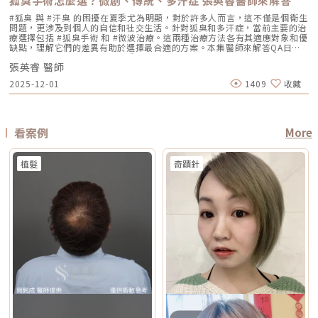
狐臭手術怎麼選？微創、傳統、多汗症 張英睿醫師來解答
紅、乾燥）加劇，並提高色素沉澱的風險。一般常見建議為：療程前約3–7
高頻能量，可將能量傳遞到淺層與深層皮膚組織。它和傳統單一電波不同的
Reepot AI時光雷射禁忌症以下情況在接受 Reepot 治療時需特別注意，需
拉提效果通常會在數週至數月逐漸明顯 術後消腫後逐漸看出效果，完整自
天暫停使用，術後約1–2週再視肌膚修復狀況逐步恢復。但實際仍應依醫師
地方，在於它主打「單極 + 雙極」的複合式能量設計。單極偏向較深層作
由醫療人員審慎評估：1. 具有光敏感體質或正在使用感光藥物者若皮膚對光
#狐臭 與 #汗臭 的困擾在夏季尤為明顯，對於許多人而言，這不僅是個衛生
然度需等待恢復期 維持時間 約1年至1年半以上，依個人體質、老化速度與
評估為準。在停用期間，建議以溫和清潔、加強保濕與修護（如玻尿酸、神
用，雙極則偏向較表層、較集中，因此在療程定位上，無雙電波常被形容為
線反應特別強烈，或正在使用會增加光敏性的藥物，治療後發生刺激或色素
問題，更涉及到個人的自信和社交生活。針對狐臭和多汗症，當前主要的治
保養而定 約1年至1年半以上，依個人體質、發數、能量與保養而定 通常可
經醯胺等），並落實防曬措施，協助肌膚穩定修復。擺脫毛孔焦慮，找回平
兼顧： 深層緊緻 淺層膚質 細紋改善 毛孔與光澤感 整體肌膚精緻度
反應的風險較高。2. 三個月內曾使用口服 A 酸A 酸會影響皮膚角質更新與
療選擇包括 #狐臭手術 和 #微波治療。這兩種治療方法各有其適應對象和優
維持數年，但仍會隨年齡與老化速度改變 優點 非侵入式、修復期短、膚質
滑自信肌對抗毛孔粗大是一場長期抗戰，它需要你改變不良的生活習慣、建
DENSITY 採用 sequential monopolar + bipolar RF，也就是序列式單極
修復速度，使治療後的反應加劇，因此仿單建議需完全停藥至少三個月。3.
缺點，理解它們的差異有助於選擇最合適的方案。本集醫師來解答QA日常
與緊緻感改善自然 非侵入式、修復期短、對輪廓線與深層支撐較有針對性
立正確的居家保養觀念，並適時借助醫美科技的強大力量來突破瓶頸。現在
與雙極射頻能量，並搭配冷卻與即時阻抗校準等設計。無雙電波適合施打族
最近三到六個月內接受過填補注射包括玻尿酸、洢蓮絲、舒顏萃等填充劑，
生活中該如何減少體味產生？重點摘要：00:00 開場00:05 微創旋轉刮刀狐
拉提幅度通常較明顯，適合較嚴重鬆弛者 限制 對非常明顯的下垂或多餘皮
的醫美技術已經能為各種膚況提供客製化的解決方案，如果不確定自己到底
群無雙電波常被期待用在以下族群： 臉沒有嚴重鬆弛，但開始覺得輪廓不
為避免能量影響填充物穩定性，需由醫療人員評估治療時機。4. 三個月內接
張英睿 醫師
臭手術與傳統狐臭手術法之比較00:40 狐臭手術治療效果如何？01:55 狐臭
膚，改善幅度有限 對膚質、毛孔、細紋的改善不一定比電波明顯 需開刀、
是屬於哪一種毛孔類型，或者不知道該從哪一個療程下手，建議直接安排時
夠緊 膚質變粗、毛孔變明顯 乾燥細紋、光澤感下降 想做電波，但怕疼痛感
受過磨皮或其他侵入性治療若表皮尚未完全恢復，過早進行雷射可能造成過
和多汗我都有，但我能使用狐臭手術嗎？02:33 狐臭治療建議幾歲開始做？
有傷口與恢復期，風險與費用通常較高 電波音波哪個好？不要只問哪個
間到專業的醫美診所進行諮詢。透過醫師的專業評估，甚至搭配高階的肌膚
2025-12-01
1409
收藏
太強 想要自然型、精緻型保養 希望同時處理緊緻與膚質所以如果說鳳凰電
度刺激或延長恢復期。5. 懷孕與哺乳期間仿單中明確列為需避免的狀況，主
03:08 微波治療後汗水會跑到其他部位嗎？04:21 日常生活中該如何減少體
強，要問哪個適合你很多人會問：「電波跟音波哪個效果比較好？」但這個
檢測儀器，才能為你規劃出最精準、最不走冤枉路的縮毛孔計畫！★溫馨提
波比較偏「輪廓拉提主力」，無雙電波就比較像「緊緻 + 膚質管理」的複合
要基於安全性與荷爾蒙變動的不確定性雖然非侵入性，但仍建議暫緩治療。
味產生？張英睿皮膚專科診所官網 : http://www.skinbook.com.tw/張英
問題其實很容易問錯方向。因為電波和音波不是同一種東西，它們就像健身
醒★小編要提醒大家，醫療並非單純的商業交易，所有的療程都伴隨著風
型選項。無雙電波 vs 鳳凰電波比較 比較療程 DENSITYRF 無雙電波
6. 正在發生皮膚感染者例如開放性傷口、細菌或病毒感染（如皰疹等），需
睿皮膚專科診所 FB ：https://www.facebook.com/Taipeiskinclinic張英
裡的重量訓練和有氧運動，都能讓身體變好，但訓練目標不一樣。 想改善
險。因此，作為消費者應該謹慎選擇合適的醫療方案，以確保安全與健康。
ThermageFLX 鳳凰電波 能量類型 單極+雙極射頻 單極射頻 作用原理
完全痊癒後才能進行雷射。7. 有皮膚癌病史者為避免引發不必要的風險或延
睿皮膚專科診所Instagram：
膚質、緊緻、細紋：可以優先評估電波。 想改善下垂、輪廓線、嘴邊肉：
αLPHA專利交替脈衝加熱技術 射頻RF系統 主要特色 深淺層複合加熱 深層
誤病情追蹤，此類族群需避免或必須在專科醫師嚴格評估下進行。8. 未滿十
https://www.instagram.com/drdeungskinclinic/張英睿皮膚專科診所地
可以優先評估音波。 如果同時有鬆和垂：可以和醫師討論電音波搭配。這
看案例
More
容積式加熱 療程定位 膚質、細緻、緊緻並重 輪廓、拉提、緊實為主 適合族
八歲者不建議未成年人接受此類治療，除非有醫療必要且經監護人與專業醫
址：新北市板橋區文化路一段118號電話：(02)-2250-6065LINE：
也是為什麼現在很多醫師會用「複合式療程」來做規劃。不是每個人都只需
群 輕中度鬆弛、膚質粗糙、 毛孔細紋 中度鬆弛、下顎線模糊、 輪廓下垂感
師共同評估。AI時光雷射常見問題FAQQ1：Reepot AI時光雷射和傳統除斑
@xat.0000195926.1nzhttps://page.line.me/xat.0000195926.1nz?
要一種療程，而是要看老化主要發生在哪一層，再決定適合電波、音波，還
冷卻技術 五階七段冷卻系統 分段噴灑冷媒 探頭 雅典娜探頭：臉部 宙斯探
雷射有什麼最大差別？Reepot 的能量作用以機械式震動為主，而非傳統以
openQrModal=true
是兩者搭配。電波音波可以一起打嗎？可以，但不是每個人都一定需要。電
頭：身體 愛神探頭：眼周 紫鑽探頭：臉/四肢 碧眼探頭：眼周 藍鑽探頭：
植髮
奇蹟針
熱破壞色素為核心的方式，因此對周邊組織較為溫和，修復期相對短。搭配
波和音波作用原理不同，所以在醫師評估下，兩者確實可以搭配。常見做法
臉/四肢 黃金探頭：身體 疼痛感 多數定位為較舒適型 但仍因人而異 感受通
AI 智慧影像分析與低溫保護，可讓能量更集中在斑點本身，減少熱擴散造成
是用音波處理深層輪廓拉提，再用電波改善皮膚緊緻與膚質鬆弛，讓效果更
常較明顯，但依能量、部位與個人耐受度不同 常見效果感受 膚質變細、臉
的紅腫或反黑風險。對於需要更加精準、可控的淺層色素改善者，是較新的
全面。不過，電音波不是「全部打越多越好」。發數、能量、施作順序、間
部較緊 光澤提升 輪廓變緊、線條感改善 適合重點 想變精緻、自然、保養型
治療選擇。Q2：一次療程能看到效果嗎？需要做幾次比較理想？淺層曬
隔時間，都需要依照個人臉部條件設計。如果臉部脂肪偏少、皮膚偏薄、曾
想加強緊緻、抗老、輪廓型 原理差異：單極、雙極到底是什麼？很多人看
斑、雀斑在單次治療後多半能看到初步變化；但深層或混合型色素通常需要
做過其他療程，或是近期剛打過針劑，更要讓醫師完整評估，避免過度治
到「單極」、「雙極」會覺得很難懂，其實可以用生活化的方式理解。單極
多次治療，效果會以「循序淡化」的方式呈現。實際次數與間隔仍須依個人
療。做電波音波前，要注意哪些事？第一，先判斷自己是哪一種老化問題在
電波：像是把熱能傳遞到較深、較廣的範圍，主要作用於較深層皮膚組織
膚況並由醫師評估調整。Q3：Reepot 是否有反黑風險？術後該注意什麼？
選電波或音波前，先不要急著問「哪個比較好」，而是要先看自己的老化問
（以真皮層為主），常被用於緊緻與支撐感相關需求。鳳凰電波即屬於單極
任何除斑型雷射都可能有反黑風險，但 Reepot 因熱傷害較低、加上冷卻系
題屬於哪一種。臉部老化常見可分成四大類：組織鬆弛下垂、結構性凹陷、
射頻應用。雙極電波：則是將能量集中在兩個電極之間，作用範圍相對較
統保護，發生率較低。術後的關鍵在於防曬和保濕，尤其治療後一週避免曝
皺紋形成、膚質老化。電波和音波主要處理的是「鬆弛與下垂」這一類問
淺，較常被用於膚質細緻、表層改善等需求。無雙電波的特色，在於將單極
曬、蒸氣、刺激性保養品。若依照術後指示照護，能大幅降低色素反應的機
題。電波偏向改善皮膚鬆弛、細紋與緊緻度；音波偏向改善輪廓下垂、嘴邊
與雙極兩種模式結合於同一療程設計中。根據官方資料，DENSITY 可透過
會。Q4：敏感肌或薄皮膚適合做 Reepot 嗎？Reepot 的能量模式相對溫
肉與下顎線模糊。但如果是太陽穴凹陷、淚溝、臉頰凹陷這類結構性凹陷，
不同射頻模式，將能量分別作用於深層與淺層皮膚。因此，兩者並不是「誰
和，加上冷卻保護，對敏感肌而言較為友善。但敏感肌的特性是屏障本身不
或是斑點、色素沉澱這類膚質問題，單靠電波或音波不一定能解決，需要搭
比較高級」，而是設計邏輯不同。若主要需求為輪廓拉提與緊緻，單極射頻
穩定，因此治療前仍需要專業檢視膚況，若正處於發炎、乾裂或紅敏期，建
配其他療程評估。第二，不要只看價格，更要看療程規劃是否合理電波音波
為主的療程通常較符合需求；若希望同時兼顧膚質細緻與輕度緊緻，複合式
議先穩定皮膚後再安排療程。Q5：做 Reepot 之後多久可以搭配其他醫美
的價格會受到儀器種類、探頭、發數、施作部位、能量設定與診所規劃影
電波療程則可能更具彈性。效果差異：拉提感、緊緻感、膚質感不一樣1. 拉
療程？治療後皮膚需要時間恢復，因此若要搭配保濕導入、水光等溫和療
響。價格便宜不一定不好，但如果只用價格做決定，很容易忽略真正重要的
提感如果你的主要困擾是「臉部鬆弛」、「下顎線不清楚」或「嘴邊肉變明
程，通常約 2～3 週即可視膚況安排；若是皮秒、飛梭、強效換膚或注射等
事：這療程到底有沒有符合你的臉部狀況？同樣是音波，有人需要加強下顎