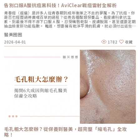
這項療程也特別受到熟齡上班族歡迎，因為療程快、不影響日常作息，對於
墜。這類問題的根源在於 SMAS 筋膜層失去張力，需要透過美音二代深達
告別口服A酸抗痘黑科技！AviClear戰痘雷射全解析
忙碌但仍想維持好氣色的族群非常友善。璞菲洛療程建議與效果說明璞菲洛
4.5mm 的聚焦能量，從地基進行「拉提」。2.2 表皮鬆弛型（膚質鬆軟）
建議以三次療程為一完整週期，前兩次治療間隔約30天，第三次則可延長至
如果妳覺得臉部皮膚軟爛、毛孔粗大、布滿細紋，這通常是真皮層膠原蛋白
青春痘（痤瘡）是許多人從青春期到成年後揮之不去的夢魘。為了抗痘，你
4至6個月後進行。必要時，醫師會根據患者肌膚老化程度，評估是否安排加
流失。此時我會建議以「無雙電波」或「鳳凰電波」為主，強化表層的「緊
是否也經歷過神農嚐百草的過程？從擦各種酸類保養品、看皮膚科拿抗生
強治療，以達到最佳效果。大部分患者在首次治療後約2至4週，能感受到肌
緻」，若能搭配美音二代 1.5mm 或 3.0mm 的探頭進行分層治療，效果會
素，到最後不得不吞下口服 A 酸，忍受嘴唇乾裂、皮膚脫屑，甚至還要定期
膚保濕度提升與質感柔嫩。完整療程結束後，肌膚彈性、細緻度與毛孔緊實
更全面。2.3 脂肪下移型（贅肉堆積）有些人老化表現是法令紋上方擠出一
抽血檢查肝功能指數。 難道，想要擁有乾淨平滑的肌膚，就必須付出這些
度明顯改善，效果可維持數月，期間因人而異，與個人膚質及保養習慣相
塊肉，或是出現明顯的雙下巴。這類族群除了筋膜拉提，還需要美音二代對
代價嗎？ 隨著醫學美容科技的進步，抗痘治療終於迎來了劃時代的突破。
關。針對肌膚老化較嚴重的患者，醫師會提供客製化療程方案，確保治療成
脂肪組織產生的微熱效應來進行收斂，收緊鬆贅組織，恢復線條的俐落感。
醫美圈圈
全球首款獲得美國 FDA 認證，專門針對「皮脂腺」進行治療的 AviClear 戰
效符合期待。為何完成完整療程後仍需定期補打？雖然Profhilo在第一年完
三、 關於痛感與效果：二代真的不一樣嗎？「醫師，聽說美國音波非常
痘雷射 正式問世。它主打不需依賴藥物、無嚴重副作用，透過專利
成三次療程後，可促進皮膚彈力蛋白的新生，但其成分會在體內逐漸代謝，
2026-04-01
1782
收藏
痛，是真的嗎？」這是許多客人心中的陰影。的確，第一代美國音波因其能
1726nm 波長雷射，從根源「關閉」過度活躍的皮脂腺。 這篇文章將帶你
約在施打後28天開始減少。儘管如此，Profhilo所啟動的生物刺激作用能持
量輸出極為強悍扎實，對某些痛感較敏感的客人來說確實是一大挑戰。但
全面深入了解 AviClear 戰痘雷射的作用原理、與傳統治療的差異、療程細
續約3個月左右。隨著時間流逝，皮膚的保濕度與細胞活化功能會逐漸降
Ultherapy Prime（美音二代）在 2026 年能被醫美圈推崇，關鍵就在於它
節以及真實的術後效果，幫助你評估這項抗痘黑科技是否適合自己。為什麼
低，肌膚質感可能回復至治療前的狀態。加上年齡增長與環境壓力，皮膚細
大幅優化了「舒適度」。3.1 減痛技術的優化美音二代優化了能量輸出的波
痘痘總是反覆發作？看懂萬惡之源「皮脂腺」在認識 AviClear 戰痘雷射之
胞活力下降，因此建議每3至4個月進行一次補打，持續激活肌膚，維持年輕
型與頻率，使熱能釋放更加穩定均勻。在臨床操作中，我發現客人的耐受度
前，我們必須先了解痘痘（痤瘡）究竟是怎麼形成。青春痘的生成機制主要
健康。一項針對40至65歲受試者的研究顯示，接受兩次Profhilo注射（間
顯著提升，不再需要像早期那樣「痛到想哭」。 見效時間：治療當下因組
包含四大關鍵： 皮脂分泌過盛：受到賀爾蒙、壓力、飲食或基因影響，皮
隔30天）後，在1個月與4個月的評估中，皮膚彈性與保濕度均有顯著提
織受熱收縮，會有 10-20% 的即時拉提感。真正的巔峰效果會在術後 2–3
脂腺製造出過多的油脂。 毛囊角化異常：老廢角質無法正常代謝，與油脂
升，且效果可維持至少4個月。受試者自我評估亦反映皺紋減少、肌膚更緊
個月，隨著膠原蛋白的大量新生，輪廓會日益清晰。 維持時間：在規律的
混合後堵塞毛孔，形成粉刺。 痤瘡桿菌增生：堵塞的無氧毛孔成為痤瘡桿
緻，印證持續治療的重要性。（參考來源：Sparavigna et al., 2022）璞
生活作息下，一次優良的治療效果可維持 12–18 個月。四、 蔡醫師的減齡
菌（C. acnes）的溫床，細菌大量繁殖。 發炎反應：細菌代謝物引發免疫
菲洛療程前後注意事項術前： 停止服用抗凝血藥物（如阿斯匹靈、維他命
處方箋：美音二代的精準佈點很多診所標榜「破千條」的音波，但我始終堅
反應，導致紅腫、化膿，形成嚴重的囊腫型或膿皰型痘痘。在這四個環節
E） 治療當天避免化妝、飲酒 保持作息規律，避免熬夜與重度壓力術後：
持：條數不是越多越好，精準度才是關鍵。過多的能量可能造成脂肪萎縮
中，「皮脂分泌過盛」是啟動後續一連串災難的開關。傳統的治療方式，如
24小時內避免按摩施打部位 三天內避免劇烈運動與三溫暖 一週內避免臉部
（臉凹），過少則無感。在辰美學，我會根據每一位客人的臉型厚薄、鬆弛
抗生素主要針對殺菌；外用酸類主要針對去角質。唯有口服 A 酸能夠有效抑
熱敷與刺激性護膚產品 建議加強保濕、防曬，幫助效果延長璞菲洛副作用
程度，規劃專屬的能量地圖。以下是 2026 年我常用的建議處方： 施作區
制皮脂腺分泌，這也是為什麼口服 A 酸過去被視為治療嚴重痘痘的終極武
與風險Profhilo屬於非交聯玻尿酸，不含化學交聯劑，生物相容性極佳，副
域 建議條數參考 蔡醫師臨床改善重點 全臉輪廓拉提 500 – 800 條 筋膜拉
器。然而，口服 A 酸伴隨著全身性的副作用。而 AviClear 戰痘雷射的誕
作用相對少。常見輕微反應包括： 注射處短暫腫脹、微紅 局部輕微瘀青
提改善法令紋 中下臉重點加強 300 – 500 條 筋膜拉提改善嘴邊肉 眼周與提
生，就是為了一次解決這個痛點：我們能不能在不吃藥的情況下，精準且長
（數日內可自行消退） 極少數人可能會有輕微搔癢或壓痛感，通常在數天
眉 100 – 200 條 改善眼尾下垂。 4.1 複合式療程的加乘效果如果想要達到
效地控制皮脂腺？什麼是 AviClear 戰痘雷射？解密 1726nm 的物理奇蹟
內緩解※ 選擇合法診所與原廠授權產品，是避免療程風險最關鍵的因素。
更好的「精緻度」，我常會建議在音波拉提後，搭配再生針（瑞德喜）進行
AviClear 戰痘雷射是一台利用特定波長光能來治療痤瘡的醫療儀器。它的核
為什麼 Profhilo 成為新一代醫美趨勢？隨著醫美觀念的演變，越來越多人
外輪廓的固定，或是以「混合式填充」補足流失的骨架支撐。這種「由內拉
心技術在於突破性的1726nm 波長雷射。1. 為什麼是 1726nm 波長？「專
追求自然、柔和的改善效果，不希望臉部看起來僵硬或過度膨脹。Profhilo
提、由外固定」的複合思維，才是現代抗老的趨勢。五、 2026 醫美行情與
吃油脂」的標靶治療在雷射醫學中，不同的波長會被不同的目標物（如黑色
與傳統填充型療程最大的不同，在於它獨特的「重建」式作用。Profhilo
避坑建議當妳搜尋「美國音波二代價格」時，會發現市場行情落差很大。身
素、血紅素、水分）吸收。1726nm 這個波長非常特殊，它在人體組織
並非單純地填補，而是將高濃度玻尿酸均勻分布於肌膚真皮層，從底層刺激
毛孔粗大怎麼辦？從保養到醫美，超完整「縮毛孔」全攻
為醫師，我必須提醒大家，費用背後包含的是原廠探頭成本、儀器維護、以
中，被皮脂（油脂）吸收的效率，大約是被水分吸收的 2 倍。當 AviClear
膠原蛋白與彈力蛋白新生，啟動肌膚的自我修復能力，讓效果柔和自然，能
及最重要的「醫師的技術與判讀經驗」。 認明原廠授權：施打前請掃描儀
略！
的雷射光束打入真皮層時，能量會精準地被富含油脂的「皮脂腺」大量吸
有效降低傳統填充物可能帶來的異物感，也更貼近肌膚自然老化的邏輯。此
器與探頭 QR Code，確保非水貨或非法翻新探頭。 選擇認證醫師：音波拉
收，進而產生熱能。這些熱能會破壞過度活躍的皮脂腺細胞，變得萎縮、分