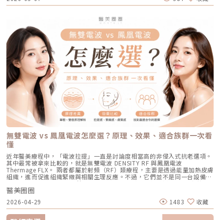
下顎線與深層支撐。 例如：如果把臉比喻成一棟房子，電波比較像是在整
「破壞力」也強。術後會有明顯的點狀結痂、流組織液，恢復期較長（約需
斑更精準、安全、穩定在眾多除斑雷射中，Reepot 之所以被視為新一代的
針對正在發炎的嚴重區域特別加強能量。Q4：三次療程結束後，一輩子都
理牆面，讓表面變得更平整、更緊；音波則比較像是在加強地基與支撐結
7~10 天），需要有耐心細心照護。4. 緊緻抗老新趨勢：微針電波（如E電
智慧型選擇，關鍵在於它結合了精準分析、冷卻保護與機械式作用三大技
不會再長痘痘了嗎？A：雷射不是魔法，日常保養依然重要。AviClear 能大
構，讓整體輪廓往上撐起來。電波是什麼？重點在 RF 射頻加熱與緊緻電波
波 Exion、無限電波 Potenza）原理：結合了「微針」與「電波（RF）」
術，不只是把能量打在斑點上，而是以更科學、更安全的方式處理色素問
幅萎縮皮脂腺，把出油量降到極低，讓長痘痘的機率降到最低。但人體是有
拉提使用的是 RF 射頻能量。RF 是 Radiofrequency 的縮寫。原理是透過
雙重優勢。透過極細的微針穿透表皮，在到達真皮層特定深度時瞬間釋放電
題。AutoDerm 智慧影像分析系統在正式治療前，系統會先掃描肌膚，辨識
自我修復機制的，經過數年後，部分皮脂腺可能會慢慢恢復部分功能。此
射頻能量在皮膚組織中產生熱能，讓膠原蛋白受熱收縮，並啟動後續的膠原
波熱能。這不僅能刺激膠原蛋白與彈力蛋白重組（改善老化型毛孔），微針
每一處斑點的分布、深度與範圍。這讓醫師不再只依賴肉眼判斷，而是能透
外，極端的壓力、嚴重的賀爾蒙失調依然可能引發零星的痘痘。但整體來
蛋白新生與重組。很多人一聽到「加熱」會覺得很抽象，電波不是只打一個
的物理性破壞與電波熱能，還能破壞過度活躍的皮脂腺（改善出油型毛
過影像資訊調整能量，讓治療更客製化、也更一致。對於斑點多、深淺不一
說，膚況絕對會比治療前穩定非常多。許多人會選擇在 1 到 2 年後，將
點，而是讓一段皮膚組織被均勻加熱。當皮膚裡的膠原纖維遇到適當熱能，
孔）。適合誰：混合型毛孔（又油又鬆弛）、肝斑體質不適合打高能量雷射
或分布不規則的人來說，這項技術能有效提升治療的精準度。CPTL 超冷卻
AviClear 作為年度的「控油進廠保養」來施打一次。Q5：打完 AviClear 後
就像鬆掉的彈力網被重新收緊，視覺上會有比較緊、平整的感覺。所以電波
者、想全面提升膚質緊緻度的人。效果與特色：因為熱能在皮膚深層釋放，
保護除斑過程中最令人擔心的副作用之一，就是因熱能過高造成紅腫、脫
有修復期嗎？該怎麼保養？A：由於屬於「非侵入性」的安全療程，術後皮
常見的效果感受包括：皮膚變緊、細紋變淡、毛孔視覺變細緻、臉部鬆弛感
表皮的熱傷害極小，退紅快（通常隔天即可上妝）。對於膚質的「整體優
皮，甚至反黑。CPTL 的作用是在雷射擊發的同時迅速降溫，使肌膚保持在
膚最多只會有輕微的泛紅，通常在幾個小時到一天內就會自然消退，完全不
改善、膚質變得比較平滑。也因為電波比較強調「皮膚緊緻」和「膚質改
化」有非常亮眼的表現。5. 物理性微創重建：得美微針筆（Dermapen）原
低溫狀態，避免熱能向周圍擴散。皮膚被冷保護包覆後，不僅治療時更舒
影響日常上班上課。術後的保養也非常簡單：只要做好「基礎保濕」與「確
善」，所以如果困擾的是臉看起來鬆鬆的、眼周或嘴邊有細紋、臉頰摸起來
理：透過儀器上極細微的針頭，在肌膚表層每秒創造出1,920的微小穿刺通
適，也能減少後續的發炎反應，讓整體修復期縮短許多。VSLS色素冷剝離
實防曬」，並在術後一週內暫停使用美白、酸類或去角質等刺激性產品即
不夠緊實，電波通常會是可以評估的方向。但要注意，電波不是做完就立刻
道。這種「微破壞」能直接啟動肌膚天然的傷口癒合機制，刺激膠原蛋白與
技術在 532 奈米波長下，Reepot 的能量並非以高熱燒灼黑色素，而是以機
可。對於忙碌的現代人來說，是非常友善的午休醫美選擇。拿回肌膚的主導
變成另一張臉。效果通常會分成兩個階段：一部分人會先感覺皮膚有收緊
彈力蛋白增生。更棒的是，這些微通道能像海綿一樣，大幅提升後續保養精
械式的震動作用使色素顆粒鬆動、分離，再交由身體自然代謝。這項機制能
權，抗痘不再是一場苦戰青春痘從來就不只是一個表面的皮膚問題，它更深
感，後續則會隨著膠原蛋白慢慢新生，讓緊緻度逐漸出現。音波是什麼？重
華（如生長因子、高濃度玻尿酸）的吸收率，達到加乘的養膚效果。適合族
同時保護真皮層的血管結構，減少對健康組織的影響，讓整個治療更溫和，
刻地牽動著個人的自信心與社交生活。過去，嚴重痘痘肌患者往往陷入兩
點在聚焦超音波與深層拉提音波拉提使用的是 聚焦式超音波能量，常見名
群：老化型毛孔、淺層凹洞型毛孔、膚質粗糙者，以及對部分能量型療程較
也降低出現過度刺激或色素反應的可能性。透過這三項核心技術的搭配，
難：任憑痘痘反覆肆虐，或是無奈忍受口服藥物的強烈副作用。隨著 2026
稱包含 HIFU、MFU 或 MFU-V。它的特色是可以把能量聚焦到皮膚深層，形
為敏感、希望降低反黑風險的族群（實際仍需由醫師評估）。效果與特色：
Reepot 不只是單純「把斑點打掉」，而是以更安全、更穩定的方式改善色
年新一代抗痘武器AviClear 戰痘雷射（1726nm）問世，無疑為醫學美容界
成一個個熱凝結點，刺激組織收縮與膠原蛋白新生。部分音波療程可透過不
因為沒有雷射或電波的「熱傷害」，所以術後照顧相對簡單，反黑機率極
素問題，也更符合現代人對於恢復期短、風險低的期待。Reepot 為何能將
與深受痘痘困擾的患者，提供了一個全新、安全且具備極長效性的無藥物解
同深度探頭，將能量作用到接近深層支撐結構的位置，例如常被討論的
低。做完後通常會有 1~3 天的微泛紅，能溫和改善膚質與毛孔細緻度的新
斑點一撕即除？人工皮代謝讓改善更有感為什麼 Reepot 能做到治療後「撕
答。它成功將抗痘戰場，從伴隨負擔的全身性藥物代謝，精準轉移至局部的
SMAS 筋膜層。SMAS 是臉部支撐結構的一部分，傳統拉皮手術也會處理這
興療程。醫美療程怎麼選？重點大評比為了讓你更清楚怎麼挑選，我們整理
除人工皮時同步帶走斑點」？這與它的能量作用與術後設計密切相關。
皮脂腺控制，從源頭阻斷致痘環境。如果你也厭倦了反覆擦藥、吃藥的無盡
個層次。音波的概念，就是透過非侵入式方式，把能量送到較深層的支撐結
了五大主力療程的比較表：療程後的關鍵：醫美術後保養黃金法則許多人投
無雙電波 vs 鳳凰電波怎麼選？原理、效果、適合族群一次看
Reepot 透過 532 nm 能量搭配冷剝離技術，使表層黑色素逐漸被帶向角質
輪迴，渴望重新擁有一張清爽、穩定、不易泛油光的健康臉龐，建議尋求專
構，幫助輪廓往上拉。所以音波常見的效果感受包括：下顎線變清楚、嘴邊
入療程本身，卻忽略術後照護的重要性，可能影響修復效果，甚至增加色素
層；治療後覆蓋的人工皮則提供穩定、封閉式的修復環境，讓色素在代謝期
懂
業醫師進行完整的膚況評估。透過精準的雷射療程規劃，為自己預約一個遠
肉改善、臉部線條變順、雙下巴或下半臉鬆垂感變少。如果你的困擾不是細
沉澱風險。掌握以下三大原則，有助於穩定膚況並延續療程效果：1. 加強保
間被更完整地固定在表皮。當人工皮在回診時由專業人員取下，老化角質連
離痘疤與油光的全新未來！
紋，而是「臉往下掉」、「輪廓線越來越模糊」、「拍照時下半臉變重」，
濕修護雷射或電波療程後，肌膚屏障暫時較為脆弱，容易出現乾燥與水分流
近年醫美療程中，「電波拉提」一直是討論度相當高的非侵入式抗老選項。
同部分色素會一併脫落，因此能呈現出「一撕即除」的改善效果。以冷卻保
音波通常會比電波更貼近你的需求。不過音波也不是越深越好、越痛越有
失。建議選擇成分單純、無香精與酒精的保濕與修護產品（如玻尿酸、神經
其中最常被拿來比較的，就是無雙電波 DENSITY RF 與鳳凰電波
護與機械式震動相結合的方式，讓斑點代謝更有感，也讓治療成果更直觀。
效。不同部位需要不同探頭、不同深度與不同發數，醫師必須依照臉型、脂
醯胺），協助維持肌膚修復所需的穩定環境。2. 落實防曬措施術後肌膚對紫
Thermage FLX。 兩者都屬於射頻（RF）類療程，主要是透過能量加熱皮膚
誰適合做 Reepot？讓你一眼就能找到自己的定位Reepot 特別適合以下肌
肪厚度、骨架與皮膚狀況去規劃。打錯層次、能量過高或發數不合適，都可
外線較為敏感，建議使用足夠防曬係數（如 SPF30–50 以上），並搭配帽
組織，進而促進組織緊緻與相關生理反應。不過，它們並不是同一台設備，
膚需求： 曬斑、雀斑、老人斑、顴骨母斑 膚色暗沉不均，看起來不夠乾淨
能影響效果與安全性。電波、音波、傳統拉皮手術差異表 項目 電波拉提 音
子、陽傘等物理性防曬，以降低色素沉澱的風險。3. 避免刺激性保養於恢復
也不只是名稱不同而已。 簡單來說： 鳳凰電波較常被用於輪廓緊緻與拉提
做過除斑，但怕反黑、怕紅腫 希望治療後恢復期短、隔天能上班 膚質偏薄
波拉提 傳統拉皮手術 療程原理 使用RF射頻能量，透過熱能刺激膠原蛋白收
期間內，應暫停使用酸類（如果酸、水楊酸）、A醇、去角質及高刺激性美
醫美圈圈
需求，屬於單極射頻應用的代表療程； 無雙電波則為結合單極與雙極射頻
或偏敏感，不敢嘗試侵略性太高的治療Reepot AI時光雷射的效果：一次能
縮與新生 使用聚焦式超音波能量，將熱能聚焦到特定深度，刺激組織收縮
白產品。實際恢復時間會依療程種類與個人膚況不同，建議依照醫師指示逐
的複合式電波療程，常被用於同時兼顧緊緻與膚質改善。 根據原廠資料，
改善什麼？以下為臨床上常見改善情況（效果因個人皮膚而異）： 斑點淡
與膠原蛋白新生 透過外科手術方式，移除多餘皮膚，並重新拉提、固定鬆
2026-04-29
1483
收藏
步恢復日常保養。毛孔粗大常見問題Q&A Q1：做完醫美，毛孔就可以「完
Thermage 為非侵入式射頻療程，可應用於肌膚緊緻與平滑需求；而
化明顯 膚色提亮、均勻度提升 老人斑變淡、邊界變柔和 妝感變乾淨，妝更
弛組織 作用方向 偏向皮膚緊緻、細紋、膚質與鬆弛感改善 偏向深層支撐、
全消失」嗎？ 這是不切實際的期望喔！毛孔是皮膚正常的生理結構，不可
DENSITY 則採用單極與雙極射頻能量，可作用於不同皮膚層次。 這也是為
貼更亮 肌膚質地有細緻感Reepot 術後恢復期與照護指南Reepot 最大優勢
輪廓拉提、下顎線與嘴邊肉改善 偏向明顯鬆弛、下垂組織與多餘皮膚的結
能完全消失不見。醫美療程的目標是讓變大、變形毛孔「縮小、變淺」，讓
什麼許多人在選擇療程時會產生疑問： 我需要的是「輪廓拉提」，還是
之一就是修復期短。常見反應淡淡泛紅：1–3 天斑點結痂／色素加深：3–7