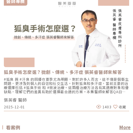
醫師專欄
構性改善 常見作用層次 真皮層、皮下組織，依儀器與能量設定不同 真皮
肌膚在視覺上達到平滑、細緻的效果，也就是俗稱的「水煮蛋肌」狀態。
「膚質細緻」？ 我適合鳳凰電波，還是無雙電波？ 兩者是否可以搭配施
天代謝期：1–2 週術前事項1. 治療部位若有傷口、感染或過敏發炎需等肌膚
層、皮下組織、筋膜層等不同深度，依探頭與機型不同 皮膚、皮下組織、
Q2：打雷射縮毛孔，皮膚會不會越打越薄？ 正確的雷射治療不但不會讓皮
作？ 以下將用較好理解的方式，帶你一次釐清兩者差異。什麼是鳳凰電波
恢復後再施作。2. 有心律調節器、光敏感或慢性疾病者需由醫師評估安全
SMAS筋膜層等，依手術方式不同 適合部位 臉部、眼周、下顎線、頸部、身
膚變薄，反而會因為刺激真皮層膠原蛋白新生，讓肌膚變得更厚實、更有彈
Thermage FLX？鳳凰電波的正式名稱是 Thermage FLX，為台灣索塔
性。3. 孕婦、哺乳者與近期使用光敏藥物者不建議進行光電療程。4. 三個
體局部等，依機型適應症與醫師評估 額頭、眉眼、下半臉、下顎線、雙下
性！但前提是「間隔時間要充足」且「能量掌控得當」，過度頻繁的施打才
SoltaTaiwan Limited旗下的射頻設備。根據台灣原廠資料，Thermage
月內做過深層換膚或磨皮者需與醫師確認治療時機。5. 術前請避免日曬並停
巴、頸部等，依機型與探頭而定 臉部、下半臉、頸部等明顯鬆弛部位 主要
有可能破壞皮膚屏障。Q3：改善毛孔粗大，通常需要打幾次才有效？ 醫美
FLX 採用單極電容耦合射頻技術。所謂「電容耦合」，簡單來說就是能量透
止酸類、去角質與刺激性保養品。這些都有助於減少反黑。術後照護1. 人工
效果 緊緻肌膚、改善細紋、膚質變細緻、鬆弛感下降 拉提輪廓、改善嘴邊
不是變魔術，通常需要一個「療程」的規劃。以皮秒雷射或微針電波為例，
過皮膚表面傳導進入皮膚內部，無需破壞皮膚結構。它的特色是「單極電
皮需連續貼著約 14 天且不可自行撕除。2. 若人工皮翹起或濕潤可加貼更大
肉、下顎線模糊、臉部下垂感 改善明顯鬆弛、下垂與多餘皮膚，拉提幅度
通常會建議進行 3~5 次（每次間隔約 4~6 週）為一個完整療程。不過，多
波」。是能將熱能傳遞到較深層的皮膚組織，形成較廣泛的容積式加熱。一
片人工皮加強固定。3. 術後兩週內避免三溫暖、蒸氣、劇烈流汗與飲酒。4.
通常較明顯 適合對象 皮膚開始鬆、細紋變多、毛孔或膚質變粗、想讓臉看
數人在第 2 次治療後，就會感覺到上妝變得服貼、出油量減少的明顯變化
般民眾常聽到的「電波拉提」、「緊緻輪廓」、「改善鬆弛」，多半就是從
請按時回診由專業人員移除人工皮並檢查膚況。5. 如出現紅腫、刺癢或滲出
起來更緊緻的人 輪廓開始下垂、嘴邊肉明顯、下顎線不清楚、下半臉變重
了。Q4：我是容易泛紅的敏感肌或酒糟肌，也能做醫美縮毛孔嗎？需經醫
這類療程概念延伸而來。由於屬於非侵入式，不需要手術或注射，且通常恢
應立即聯絡診所處理。6. 色素代謝期間避免使用磨砂、卸妝棉與去角質產
的人 中重度鬆弛、皮膚明顯下垂、多餘皮膚較多，且能接受手術恢復期的
師審慎評估。敏感肌或酒糟肌因皮膚屏障較脆弱，若在發炎尚未穩定的情況
復期較短；效果可能在療程後逐漸顯現，並隨著時間持續變化。鳳凰電波適
品。7. 修復期需加強保濕並確實做好防曬。Reepot 的優勢到底在哪？與傳
人 麻醉方式 多數不需麻醉，或依疼痛耐受度使用表面麻醉、舒緩方式 依機
下進行高能量雷射，可能增加泛紅加劇或刺激反應的風險。因此治療重點通
合施打族群鳳凰電波比較常被期待用在以下需求： 臉部鬆弛感 下顎線不清
統雷射比較 療程項目 傳統除斑雷射 Reepot AI時光雷射 冷卻保護 冷卻可能
型、能量與個人耐受度，可能不需麻醉或搭配舒緩方式 通常需要局部麻
常會先放在「穩定膚況與降低發炎反應」，並依個別狀況調整可能的誘發因
楚 嘴邊肉或輪廓線變模糊 眼周細紋與鬆弛 身體局部肌膚鬆弛 常被作為年度
較簡單、 熱傷害風險較高 -2°C 到-6°C冷卻 +血管保護， 反黑風險較低 精
醉、舒眠麻醉或全身麻醉，依手術範圍而定 療程時間 約45分鐘至2小時，
素。待肌膚穩定後，再由醫師評估選擇較溫和的療程，例如微針類療程或能
型保養選項之一不過要特別注意，任何非侵入式儀器療程都不是拉皮手術，
準度 多仰賴醫師經驗判斷 斑點範圍、能量輸出 AI影像分析＋自動調能增精
依部位與發數不同 約30分鐘至1.5小時，依部位與發數不同 約2至4小時以
量可精準控制的微針電波，以循序漸進方式改善毛孔粗大與膚質細緻度。
也不是填充療程。它比較適合用來改善輕度到中度鬆弛，若已經有明顯皮膚
準 舒適度 熱感明顯，需敷麻 即時冷卻系統，可不需敷麻 反黑風險 較高 較
上，依手術範圍與複雜度不同 修復期 多數人修復期短，可能有暫時泛紅、
Q5：我平常有在擦酸類或A醇縮毛孔，做醫美前後需要停用嗎？建議暫停使
下垂、脂肪位移或組織支撐不足，仍需要由專業醫師評估是否需搭配其他療
低 混合型斑點 需搭配其他療程，分次處理 AI辨識斑點深淺類型， 能同步處
腫脹或熱感 多數人修復期短，可能有暫時泛紅、痠脹、觸痛感 修復期較
用，但實際時間需依療程種類與個人膚況調整。酸類（如果酸、水楊酸）與
程。什麼是DENSITY RF無雙電波 ？無雙電波的英文名稱為 DENSITY，由
理多種斑點 療程次數 修復期 可能需多次，修復期較長 單次有感改善、修復
長，可能有腫脹、瘀青、傷口照護與拆線需求 效果出現時間 部分人術後先
A醇會促進角質代謝，可能在療程前後增加肌膚敏感度，使刺激反應（如泛
Jeisys Medical 推出。根據 DENSITY 官方資料，這套系統使用單極與雙極
期更短 適合性 適合多數色斑但風險略高 適合希望快速、低風險改善的族群
有緊實感，完整效果通常隨膠原蛋白新生逐漸出現 部分人術後有緊繃感，
狐臭手術怎麼選？微創、傳統、多汗症 張英睿醫師來解答
紅、乾燥）加劇，並提高色素沉澱的風險。一般常見建議為：療程前約3–7
高頻能量，可將能量傳遞到淺層與深層皮膚組織。它和傳統單一電波不同的
Reepot AI時光雷射禁忌症以下情況在接受 Reepot 治療時需特別注意，需
拉提效果通常會在數週至數月逐漸明顯 術後消腫後逐漸看出效果，完整自
天暫停使用，術後約1–2週再視肌膚修復狀況逐步恢復。但實際仍應依醫師
地方，在於它主打「單極 + 雙極」的複合式能量設計。單極偏向較深層作
由醫療人員審慎評估：1. 具有光敏感體質或正在使用感光藥物者若皮膚對光
#狐臭 與 #汗臭 的困擾在夏季尤為明顯，對於許多人而言，這不僅是個衛生
然度需等待恢復期 維持時間 約1年至1年半以上，依個人體質、老化速度與
評估為準。在停用期間，建議以溫和清潔、加強保濕與修護（如玻尿酸、神
用，雙極則偏向較表層、較集中，因此在療程定位上，無雙電波常被形容為
線反應特別強烈，或正在使用會增加光敏性的藥物，治療後發生刺激或色素
問題，更涉及到個人的自信和社交生活。針對狐臭和多汗症，當前主要的治
保養而定 約1年至1年半以上，依個人體質、發數、能量與保養而定 通常可
經醯胺等），並落實防曬措施，協助肌膚穩定修復。擺脫毛孔焦慮，找回平
兼顧： 深層緊緻 淺層膚質 細紋改善 毛孔與光澤感 整體肌膚精緻度
反應的風險較高。2. 三個月內曾使用口服 A 酸A 酸會影響皮膚角質更新與
療選擇包括 #狐臭手術 和 #微波治療。這兩種治療方法各有其適應對象和優
維持數年，但仍會隨年齡與老化速度改變 優點 非侵入式、修復期短、膚質
滑自信肌對抗毛孔粗大是一場長期抗戰，它需要你改變不良的生活習慣、建
DENSITY 採用 sequential monopolar + bipolar RF，也就是序列式單極
修復速度，使治療後的反應加劇，因此仿單建議需完全停藥至少三個月。3.
缺點，理解它們的差異有助於選擇最合適的方案。本集醫師來解答QA日常
與緊緻感改善自然 非侵入式、修復期短、對輪廓線與深層支撐較有針對性
立正確的居家保養觀念，並適時借助醫美科技的強大力量來突破瓶頸。現在
與雙極射頻能量，並搭配冷卻與即時阻抗校準等設計。無雙電波適合施打族
最近三到六個月內接受過填補注射包括玻尿酸、洢蓮絲、舒顏萃等填充劑，
生活中該如何減少體味產生？重點摘要：00:00 開場00:05 微創旋轉刮刀狐
拉提幅度通常較明顯，適合較嚴重鬆弛者 限制 對非常明顯的下垂或多餘皮
的醫美技術已經能為各種膚況提供客製化的解決方案，如果不確定自己到底
群無雙電波常被期待用在以下族群： 臉沒有嚴重鬆弛，但開始覺得輪廓不
為避免能量影響填充物穩定性，需由醫療人員評估治療時機。4. 三個月內接
張英睿 醫師
臭手術與傳統狐臭手術法之比較00:40 狐臭手術治療效果如何？01:55 狐臭
膚，改善幅度有限 對膚質、毛孔、細紋的改善不一定比電波明顯 需開刀、
是屬於哪一種毛孔類型，或者不知道該從哪一個療程下手，建議直接安排時
夠緊 膚質變粗、毛孔變明顯 乾燥細紋、光澤感下降 想做電波，但怕疼痛感
受過磨皮或其他侵入性治療若表皮尚未完全恢復，過早進行雷射可能造成過
和多汗我都有，但我能使用狐臭手術嗎？02:33 狐臭治療建議幾歲開始做？
有傷口與恢復期，風險與費用通常較高 電波音波哪個好？不要只問哪個
間到專業的醫美診所進行諮詢。透過醫師的專業評估，甚至搭配高階的肌膚
2025-12-01
1403
收藏
太強 想要自然型、精緻型保養 希望同時處理緊緻與膚質所以如果說鳳凰電
度刺激或延長恢復期。5. 懷孕與哺乳期間仿單中明確列為需避免的狀況，主
03:08 微波治療後汗水會跑到其他部位嗎？04:21 日常生活中該如何減少體
強，要問哪個適合你很多人會問：「電波跟音波哪個效果比較好？」但這個
檢測儀器，才能為你規劃出最精準、最不走冤枉路的縮毛孔計畫！★溫馨提
波比較偏「輪廓拉提主力」，無雙電波就比較像「緊緻 + 膚質管理」的複合
要基於安全性與荷爾蒙變動的不確定性雖然非侵入性，但仍建議暫緩治療。
味產生？張英睿皮膚專科診所官網 : http://www.skinbook.com.tw/張英
問題其實很容易問錯方向。因為電波和音波不是同一種東西，它們就像健身
醒★小編要提醒大家，醫療並非單純的商業交易，所有的療程都伴隨著風
型選項。無雙電波 vs 鳳凰電波比較 比較療程 DENSITYRF 無雙電波
6. 正在發生皮膚感染者例如開放性傷口、細菌或病毒感染（如皰疹等），需
睿皮膚專科診所 FB ：https://www.facebook.com/Taipeiskinclinic張英
裡的重量訓練和有氧運動，都能讓身體變好，但訓練目標不一樣。 想改善
險。因此，作為消費者應該謹慎選擇合適的醫療方案，以確保安全與健康。
ThermageFLX 鳳凰電波 能量類型 單極+雙極射頻 單極射頻 作用原理
完全痊癒後才能進行雷射。7. 有皮膚癌病史者為避免引發不必要的風險或延
睿皮膚專科診所Instagram：
膚質、緊緻、細紋：可以優先評估電波。 想改善下垂、輪廓線、嘴邊肉：
αLPHA專利交替脈衝加熱技術 射頻RF系統 主要特色 深淺層複合加熱 深層
誤病情追蹤，此類族群需避免或必須在專科醫師嚴格評估下進行。8. 未滿十
https://www.instagram.com/drdeungskinclinic/張英睿皮膚專科診所地
可以優先評估音波。 如果同時有鬆和垂：可以和醫師討論電音波搭配。這
看案例
More
容積式加熱 療程定位 膚質、細緻、緊緻並重 輪廓、拉提、緊實為主 適合族
八歲者不建議未成年人接受此類治療，除非有醫療必要且經監護人與專業醫
址：新北市板橋區文化路一段118號電話：(02)-2250-6065LINE：
也是為什麼現在很多醫師會用「複合式療程」來做規劃。不是每個人都只需
群 輕中度鬆弛、膚質粗糙、 毛孔細紋 中度鬆弛、下顎線模糊、 輪廓下垂感
師共同評估。AI時光雷射常見問題FAQQ1：Reepot AI時光雷射和傳統除斑