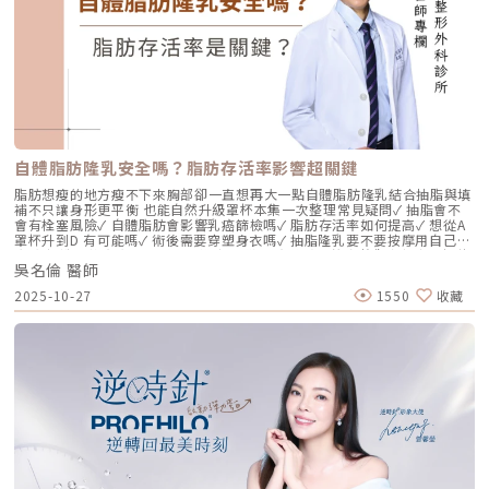
細紋、毛孔粗大、甚至是難以處理的「鬆弛型下垂」。傳統玻尿酸屬於「填
充型」，主要目的是增加體積（Volumizing），如果過度施打，容易造成
面部僵硬或「醫美臉」。而 Profhilo 逆時針的誕生，是為了從細胞底層進
行「修復與重塑」，讓皮膚自己找回年輕時的彈性。二、 Profhilo 逆時針
的科學核心：NAHYCO™ 專利技術Profhilo逆時針來自瑞士著名的 IBSA 製
藥集團。身為專業醫師，我非常看重產品的「純淨度」與「穩定性」。
Profhilo 之所以能在國際醫美界佔有一席之地，在於其革命性的
NAHYCO™ 專利熱融合技術。1. 醫學界的「純淨」突破：無化學交聯劑一
般玻尿酸為了維持在體內的時間，必須添加化學交聯劑（如 BDDE）。雖然
這在合法範圍內是安全的，但對於過敏體質或追求極致天然的客戶來說，仍
存在延遲性發炎的風險。Profhilo逆時針 透過精確的加熱與降溫製程，讓
自體脂肪隆乳安全嗎？脂肪存活率影響超關鍵
高分子與低分子玻尿酸產生自然的氫鍵鍵結，完全不含 BDDE。這意味著它
具備極高的「生物相容性」，注射後能與人體組織完美融合。2. 高低分子玻
脂肪想瘦的地方瘦不下來胸部卻一直想再大一點自體脂肪隆乳結合抽脂與填
尿酸的「黃金比例」Profhilo 含有目前市面上極高濃度的玻尿酸
補不只讓身形更平衡 也能自然升級罩杯本集一次整理常見疑問✓ 抽脂會不
（64mg/2ml），它結合了： 高分子量玻尿酸（H-HA）：提供穩定的物理
會有栓塞風險✓ 自體脂肪會影響乳癌篩檢嗎✓ 脂肪存活率如何提高✓ 想從A
支撐與深層鎖水，改善鬆弛。 低分子量玻尿酸（L-HA）：作為傳遞信號的
罩杯升到D 有可能嗎✓ 術後需要穿塑身衣嗎✓ 抽脂隆乳要不要按摩用自己的
分子，直接活化真皮層內的纖維母細胞，誘導膠原蛋白與彈力蛋白新生。這
脂肪 打造柔軟真實的胸型適合誰 怎麼做 最有效將給妳完整觀念與安心評估
種「1+1 > 2」的協同作用，讓 Profhilo 在進入皮膚後，能像液態電波一
吳名倫 醫師
依據重點摘要：0:00 #她說他說0:40 #自體脂肪隆乳v.s.#假體隆乳 想要哪
樣迅速擴散，全面性地改善膚質。三、 3 種細胞與 5 種蛋白：解開「液態
一樣？1:02 關於手術安全性 #自體隆乳2:12 不同的抽脂方式 #脂肪存活率
2025-10-27
1550
收藏
電波」的逆齡關鍵在辰美學的診間，我常跟客戶解釋，Profhilo 就像是為
會一樣嗎？3:16 關於抽脂安全 #脂肪栓塞問題 ？4:09 關於手術安全性 #矽
肌膚施加了一種「啟動指令」。它不僅僅是補水，而是啟動了「3+5 逆齡機
膠隆乳相關影片：• 罩杯升級前必看，自體脂肪豐胸解析！ EP20• 男生
制」： 活化 3 種關鍵細胞： 纖維母細胞：這是皮膚的「膠原工廠」。 角質
女乳好尷尬，胸部困擾的隱藏原因你有嗎？ EP24• 抽就對了？抽脂局部雕
形成細胞：強化表皮防禦力，讓肌膚看起來更細緻、有光澤。 脂肪幹細
塑大解密，它沒想像可怕！EP31---LINE
胞：幫助恢復皮下組織的飽滿感，減緩隨著年齡增長的皮下萎縮。 啟動 5
@aclinichttps://lin.ee/zGPja49▼詢問整形大小事https://answer-
種關鍵結構蛋白：包括 I 型、III 型、IV 型、VII 型膠原蛋白以及最關鍵的彈
clinic.com/▼詢問皮膚大小事https://answer-skin.com/▼詢問變美大小
力蛋白。這種全方位的重塑效果，能讓下顎線變清晰，讓細紋從底層淡化。
事https://answer-skincare.com/安瑟美膚整形外科診所
這就是為什麼它被暱稱為「液態電波」。電波是靠「熱能」刺激新生，而
FBhttps://www.facebook.com/AnswerClinic安瑟美膚整形外科診所
Profhilo 是靠「生物分子信號」啟動新生。對於皮膚薄、怕痛或不適合高
IGhttps://www.instagram.com/aclinic.group/吳名倫醫師：Dr.Allen 整
能量儀器的客戶來說，這是一個非常理想的選擇。四、 蔡醫師的精準美
形醫美體塑學苑https://www.facebook.com/drallenbody吳名倫醫師
學：BAP 五點拉提點位解析施打 Profhilo 是一門藝術。我們採用國際標準
IGhttps://www.instagram.com/psdr_allen/安瑟美膚整形外科診所地
的 BAP（Bio Aesthetic Points）五點拉提打法，這五個點是避開重要血
址：臺北市大安區安和路一段113號2樓之1電話：（02）7709-9398
管、精準對準臉部支撐結構的黃金位置： [1] 顴骨高點： 位於顴骨最突出的