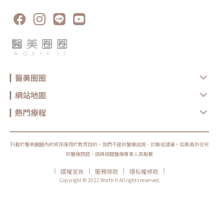
作。Q4：電波拉提可以維持多久？維持時間會因年齡、膚況、生活習慣、
保養方式、能量設定與個人體質不同而有差異。多數電波療程並非永久效
果，通常需要定期保養。Q5：做完電波可以馬上化妝嗎？多數情況下恢復
期不長，但實際仍需依個人膚況與療程反應而定。若出現泛紅、敏感或熱
感，建議先讓肌膚休息，並加強保濕與防曬，並依醫療院所指示進行後續照
護。選對療程，比跟風更重要無雙電波與鳳凰電波各有優勢，前者偏向細緻
膚質與自然緊緻，後者則更聚焦在輪廓拉提與深層抗老。與其問「哪一個比
較厲害」，不如先釐清自己最在意的是膚質、鬆弛、輪廓，還是整體老化
感。但無論選哪一種，都建議先諮詢合格醫療院所，由專業醫師評估膚況、
年齡、鬆弛程度、預算與期待值，才能做出更安全也更符合期待的選擇。同
時，也建議選擇原廠認證或合法合格的醫療院所，確認設備來源、探頭是否
醫美圈圈
為原廠正貨，以及操作人員是否具備相關經驗，這些都是影響療程安全與效
果的重要關鍵。醫美療程沒有標準答案，適合別人的療程，不一定就是最適
合自己的選擇。建議在施作前，先與專業醫療院所充分諮詢，了解自身膚
網站地圖
況、期待效果與可能限制，再做出更安心的決定。真正理想的變美，不是追
求一次到位，而是用正確的方式，讓自己一步一步變得更自然、精緻、又有
熱門療程
自信。鳳凰電波原廠認證診所：https://www.thermageflx.co/無雙電波原
廠認證診所：https://asia-density.com/map★溫馨提醒★小編要提醒大
家，醫療並非單純的商業交易，所有的療程都伴隨著風險。因此，作為消費
者應該謹慎選擇合適的醫療方案，以確保安全與健康。
刊載於醫美圈圈內的資訊僅用於教育目的。我們不提供醫療諮詢、診斷或建議。如果遇到任何
的醫療問題，請與相關醫療專業人員聯繫
|
|
|
|
版權宣告
服務條款
隱私權條款
Copyright © 2022 Worth it All rights reserved.