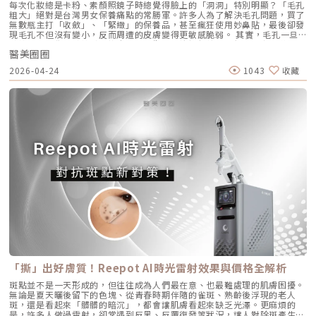
外，Profhilo 完美契合了當前醫美市場「微侵入式」與「預防型保養」的
每次化妝總是卡粉、素顏照鏡子時總覺得臉上的「洞洞」特別明顯？「毛孔
提需要精準的解剖學知識，只有受過原廠培訓的醫師，才能在「安全邊界
泌量大幅下降。當沒有過多的油脂，毛孔就不易堵塞，痤瘡桿菌也失去了生
趨勢。它填補了日常保養品與侵入式手術之間的空缺，不需像肉毒桿菌那樣
粗大」絕對是台灣男女保養痛點的常勝軍。許多人為了解決毛孔問題，買了
內」將能量發揮到極致。六、 結語：愛美，是為了成就更好的自己我常
存的養分，痘痘自然就失去了生長的溫床。2. AviCool™ 藍寶石冷卻系統：
限制表情，也不需要像手術拉皮那樣漫長的恢復期。對於生活忙碌、注重效
無數瓶主打「收斂」、「緊緻」的保養品，甚至瘋狂使用妙鼻貼，最後卻發
說，醫美的意義不在於把妳變成另外一個人，而在於「找回最巔峰狀態的
保護表皮，大幅提升舒適度既然要用熱能破壞深層的皮脂腺，表皮會不會被
率的現代人來說，這讓它更容易被接受，成為許多人延緩老化、提升膚質的
現毛孔不但沒有變小，反而周遭的皮膚變得更敏感脆弱。 其實，毛孔一旦
妳」。看著客人在治療後，重新對鏡子裡的自己露出自信的微笑，那是我身
燙傷？這正是 AviClear 的另一項核心專利。機器配備了專屬的 AviCool™
首選。臨床案例分享以下為原廠提供的實際案例，透過Profhilo逆時針療
被撐大，就像是被撐鬆的橡皮筋，光靠日常塗抹保養品是很難「完全逆轉」
為醫師最大的成就感。我會運用 Ultherapy Prime 美國音波第二代的精準
藍寶石接觸式冷卻系統。在雷射擊發前、擊發中與擊發後，冷卻系統會持續
程，觀察治療前後肌膚狀態的變化，供大家參考了解療程效果。璞菲洛
醫美圈圈
的。想要有效改善毛孔粗大，我們必須先搞懂你的毛孔是哪一種「型」，才
技術，結合我對面部結構的美感理解，悉心守護妳每一寸肌膚的張力。如果
將表皮溫度維持在安全的低溫狀態。這不僅能防止表皮熱傷害、避免術後反
Profhilo常見Q&AQ1：PROFHILO和水光療程有什麼差別？ 水光著重在肌
能對症下藥！這篇文章將帶你從日常保養到專業醫美療程，全面拯救毛孔粗
您也對輪廓的流失感到焦慮，或者正猶豫哪種療程最適合自己，歡迎預約來
黑，更大幅降低了療程中的痛感，讓患者在不需要敷麻藥的情況下（視個人
2026-04-24
1043
收藏
膚表層補水，讓皮膚變得水嫩透亮；而PROFHILO作用層次更深，不只補
大的終極對策。為什麼我的毛孔會變大？揭開毛孔粗大的 6大元兇在探討怎
診間，讓我們在一個放鬆、透明的環境下，一起討論出最適合您的減齡計
耐受度而定），也能順利完成治療。AviClear 戰痘雷射 vs. 藍雷射與傳統療
水，還能活化膠原蛋白、彈力蛋白等細胞修復，提升整體彈性與緊緻度。它
麼解決之前，我們得先抓出讓毛孔變大的罪魁禍首。毛孔粗大絕對不是單一
畫。
法：抗痘金大PK過去我們面對嚴重的青春痘，「吞口服A酸」幾乎是唯一的
的特點是透過穩定擴散來刺激肌膚自我修復，不靠刺激或破壞，適合想全面
原因造成的，通常是以下幾個因素交織而成的結果：1. 【油脂型毛孔】：中
終極解方。然而，隨著光電科技的突破，現代的醫美抗痘已經邁入了「精準
改善膚況的人。Q2：可以和電波、音波等療程搭配嗎？ 可與電波、音波等
東油田的擴建工程毛孔是皮脂排出的主要通道。當你的皮脂腺天生比較發
破壞皮脂腺」的新紀元。目前市面上討論度最高的兩大抗痘黑科技，分別是
療程搭配使用，建議間隔約兩週，具體施打順序與時間需由醫師評估。電
達，或是受到氣溫升高、荷爾蒙波動、常吃高油高糖食物影響，導致出油量
AviClear 戰痘雷射與 CAPRI 藍雷射。雖然兩者都主打不吃藥、從根源控
波、音波術後可加速肌膚修復並延長效果，但需等皮膚完全降溫後再進行
大增時，通道就會被迫「擴建」來排出這些大量油脂。2. 【角質型毛孔】：
油，但在波長與作用機制上卻有著根本的差異。我們該如何選擇？它們與傳
Profhilo療程。施打前請務必諮詢醫師，遵從專業建議安排療程。Q3：璞
通道堵塞引發的連鎖反應健康的肌膚會自然代謝老廢角質，但如果代謝異
統的口服A酸又有什麼不同？以下為您全面解析。頂尖對決：AviClear 戰痘
菲洛每年需要打幾次？ 一個完整療程通常包含三次施打，前兩次相隔約一
常，這些廢棄角質就會和皮脂、空氣中的髒污混合在一起，死死地堵塞在毛
雷射 vs. CAPRI 藍雷射這兩款都是目前熱門的無藥物抗痘雷射，雖然目標一
個月，第三次則可在四到六個月後進行。視個人膚況與需求，也可安排後續
孔開口。久而久之，毛孔就像被塞了軟木塞一樣，被越撐越大。3. 【老化型
致，但「作戰策略」卻截然不同：1. AviClear 戰痘雷射（1726nm）：專
加強療程，以延續效果。Q4：頸紋、手部老化也能打嗎？ 可以。Profhilo
毛孔】：膠原蛋白流失的初老警報真皮層中的「膠原蛋白」和「彈力蛋白」
注皮脂腺的「源頭阻斷」作用原理：搭載專利 1726nm 波長，具備極高的
在頸部與手背同樣有良好表現，能改善乾紋與鬆弛，是全方位肌膚重建療
就像是撐起毛孔的堅固地基。隨著年齡增長，或是長期不防曬導致的「光老
「油脂專一性」，能穿透皮膚精準鎖定並加熱肥大的皮脂腺，使其萎縮。核
程。Q5：是否適合所有膚質？ 大多數人皆可接受，但孕婦、哺乳中女性與
化」，地基流失、失去支撐力，毛孔邊緣的肌膚就會順著地心引力往下垂。
心強項：直接從源頭切斷出油量並破壞痘痘的生長環境，主打極長效的抗痘
對玻尿酸過敏者不建議施打。Q6：哪些人適合做Profhilo？需要幾歲才能
4. 【缺水型毛孔】：肌膚乾旱造成的表面危機這點常被許多人忽略！當角質
與控油效果，非常適合追求長期穩定膚況、不想依賴藥物的人。2. CAPRI
做？Profhilo適合有初期老化、乾燥或鬆弛困擾的人，通常建議從30歲以後
層極度缺水時，毛孔周圍的表皮細胞會像失去水分的蘋果一樣乾癟、萎縮，
藍雷射（1450nm + 450nm）：控油＋殺菌的「雙效複合」作用原理：結
就可以評估施作。特別推薦給希望改善膚況，又不想讓五官改變或產生膨脹
無法飽滿排列。在細胞與細胞之間的縫隙變大之下，視覺上毛孔就顯得非常
合 1450nm 的熱能來縮減皮脂腺（控油），同時搭配 450nm 藍光直接消
感的人。Q7：施打Profhilo會很痛嗎？會不會腫？需要修復期嗎？療程過
明顯。5. 【疤痕型毛孔】：手癢硬擠留下的歷史遺跡嚴格來說這已經是「痘
滅表皮的痤瘡桿菌（殺菌）。核心強項：雙管齊下，對於臉上正在急性發
程簡單快速，使用極細針在臉部五個特定位點注射，疼痛感輕微。少數人會
疤」的範疇。過去長了嚴重的發炎性青春痘，或是手癢過度暴力擠壓，導致
炎、紅腫的痘痘，具有極佳的立即退紅與消炎效果，適合需要快速壓制大面
有暫時性紅腫或小腫塊，通常幾小時內可自然消退，不會影響日常活動。
真皮層組織嚴重受損。在傷口修復的過程中產生了纖維化拉扯，最終形成不
積發炎的患者。3. 傳統終極武器：口服A酸（Isotretinoin）作用原理：屬
Q8：Profhilo成分天然嗎？會不會引起過敏？Profhilo採用高純度、非動
可逆的凹洞。6. 【蟎蟲型毛孔】：隱形的微小房客在作怪我們的臉上本來就
於全身性的系統性治療。它能全面抑制皮脂腺分泌、使皮脂腺萎縮，同時促
物來源的玻尿酸，不含常見交聯劑成分，安全性高，過敏反應發生機率非常
有共生的「蠕形蟎蟲」，但當免疫力下降、皮脂分泌失衡，或是過度清潔破
進毛囊正常角化，並大幅減少發炎反應與痤瘡桿菌增生。核心強項：能夠一
「撕」出好膚質！Reepot AI時光雷射效果與價格全解析
低，並獲得歐盟CE安全認證。Profhilo璞菲洛是突破傳統玻尿酸觀念的療
壞皮脂膜時，蟎蟲就會大量異常繁殖。牠們會啃食皮脂、進出毛囊，蟲體的
次打擊痘痘的四大成因，對於嚴重型、結節囊腫型痘痘，或是對其他治療
程，不以填充為主，而是提升肌膚自癒力與膚質的「逆時針保養」新選擇。
排泄物與屍體會引發毛囊發炎，進而把毛孔撐大。如何從日常居家保養穩住
斑點並不是一天形成的，但往往成為人們最在意、也最難處理的肌膚困擾。
（包含抗生素、外用藥膏）無效的頑固型痘痘，具有極高的治癒率與長效
如果你渴望不影響生活的微創保養，並希望從根本改善膚質，Profhilo 絕
毛孔不失控？雖然保養品無法讓已經擴大的毛孔完全「縮回」，但正確的居
無論是夏天曬後留下的色塊、從青春時期伴隨的雀斑、熟齡後浮現的老人
性。需注意事項：伴隨較明顯的副作用，最常見包含嘴唇乾裂、皮膚乾燥脫
對值得你列入考量。在選擇療程前，務必諮詢專業醫師，評估自身膚況與適
家保養，能幫助控制毛孔不再進一步擴張，並改善整體膚質的平滑度。1. 溫
斑，還是看起來「髒髒的暗沉」，都會讓肌膚看起來缺乏光澤。更麻煩的
皮、眼睛乾澀等。此外，孕婦絕對禁用（具致畸胎性），療程期間需配合醫
合方案，才能真正達到年輕又自然的理想狀態。選擇合法診所、專業醫師與
和清潔，不過度刺激：選擇胺基酸系等溫和潔顏產品，一天清潔 1～2 次即
是，許多人做過雷射，卻常遇到反黑、反覆復發等狀況，讓人對除斑產生陰
師定期抽血監測肝功能與血脂，且通常需持續服用數個月至一年以上以達到