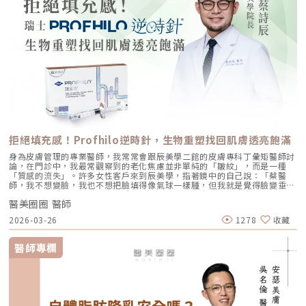
heart.com/case_fbIG追起來｜https://follow-
heart.com/case_igWeChat ID｜Dr_followheart
拒絕填充感！Profhilo逆時針，生物重塑找回肌膚透亮飽滿
身為皮膚管理的專業醫師，我常常會跟辰美學二館的皮膚專科丁彙矩醫師討
論，在門診中，我最常觀察到的老化焦慮並非單純的「皺紋」，而是一種
「質感的流失」。許多女性客戶來到辰美學，指著鏡中的自己說：「蔡醫
師，我不想變臉，我也不想把臉填得像氣球一樣腫，但我就是覺得臉變垂
了、乾了，看起來很累。」這種「累感」，往往來自於肌膚真皮層結構的崩
醫美圈圈 醫師
解。過去我們習慣用玻尿酸去「填補」凹陷，或是用電音波去「緊緻」皮
表，但在這兩者之間，其實存在著一個關鍵的空白區：生物重塑（Bio-
2026-03-26
1278
收藏
Remodeling）。這就是為什麼我對 Profhilo 逆時針（俗稱：璞菲洛）情
有獨鍾的原因。一、 重新定義抗老：為什麼妳需要的是「重塑」而非「填
充」？在深入了解 Profhilo逆時針 之前，我們必須先釐清肌膚老化的本
醫師專欄
質。肌膚的年輕度由真皮層的三大支柱決定：水份、膠原蛋白
（Collagen）以及彈力蛋白（Elastin）。多數人對膠原蛋白耳熟能詳，它
就像建築物的「鋼筋水泥」，負責撐起皮膚的厚度與體積；然而，讓肌膚在
做表情後能迅速回彈、維持組織張力的關鍵，其實是彈力蛋白。彈力蛋白就
像支撐鋼筋的「橡皮筋」，不幸的是，人體在青春期過後，彈力蛋白的合成
速度就會大幅下降。當彈力蛋白流失，肌膚就會像失去彈性的鬆緊帶，出現