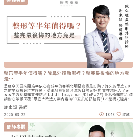
年醫師FB👉https://reurl.cc/Mzk0nm杰膚美診所地址：104台北市中山區
復興北路50號2樓電話：02-8772-6625
整形等半年值得嗎？隆鼻外還動哪裡？整完最後悔的地方竟
是…
思庭今天要來開箱❤️依心商城❤️的客製化明星商品是訂購了許久的思庭2.0
之前早就被超粒方隆鼻、愛里削骨等影片生火自然又好看 實在燒死人了🔥
🔥🔥下方點擊購買連結🔗⬇️⬇️⬇️https://lin.ee/DLnEwZE( 此為預購商品 煩
請耐心等候回覆 )思庭大改造方案內容物💁‍♀️五爪前額拉提*1👃結構式隆鼻*1
(加購縮鼻翼、敲鼻骨、貴族手術)👄微笑嘴角*1 (加購嘴邊肉拉提)重點摘
謝東穎 醫師
要：00:00 搶先看⚡⚡01:43 開箱手術方案內容物02:02 上臉眉眼分析 : 五
爪前額拉提02:36 中臉隆鼻分析 : 結構式隆鼻合併貴族手術03:58 下臉唇巴
2025-09-22
1848
收藏
分析 : 微笑嘴角+嘴扁肉拉提04:43 華麗買家秀05:25 五星好評分享
⭐⭐⭐⭐⭐▸▸歡迎合作洽談：followheart.marketing@gmail.com◂◂依心唯
美整形外科診所地址｜台北市信義區基隆路二段15號2樓電話｜（02）
醫師專欄
2345-6777官方網站｜https://www.followheart.com.tw/官方諮詢｜
https://follow-heart.com/line臉書粉專｜https://follow-