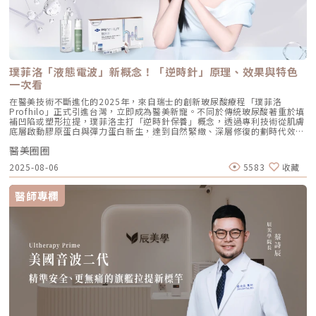
地方，需離眼睛外側至少 2 公分。能像掛鉤一樣，為中臉提供向上向外的支
撐力。 [2] 鼻翼與瞳孔垂直線交界： 在鼻翼與耳廓之間畫出水平線，再從瞳
孔中線畫垂直線，兩線交交叉處作為注射點。能有效改善法令紋，飽滿面中
部。 [3] 耳廓下前緣： 位於耳廓下緣的前方約 1 公分處。是收緊臉部外側
輪廓、強化下頷線條的關鍵。 [4] 下頷嘴角交界： 在下巴中軸線的三分之一
處畫垂直線，再向唇角方向移動 1.5 公分。可以修飾木偶紋，改善嘴角下
垂。 [5] 下顎角前緣： 位於下顎角前側約 1 公分處。幫助拉緊腮幫子多餘
璞菲洛「液態電波」新概念！「逆時針」原理、效果與特色
的鬆弛組織，讓下顎線條清晰。五、 哪些部位最適合 Profhilo 逆時針？
Profhilo 逆時針之所以能成為抗老界的寵兒，不僅是因為它的成分純淨，
一次看
更因為它解決了傳統醫美難以觸及的「盲區」。它不靠體積填充，而是透過
在醫美技術不斷進化的2025年，來自瑞士的創新玻尿酸療程「璞菲洛
「液態拉皮」的概念，從根本提升肌膚彈性。以下四個部位是我在臨床運用
Profhilo」正式引進台灣，立即成為醫美新寵。不同於傳統玻尿酸著重於填
中最推薦的：1. 臉部液態拉皮：BAP 五點精準誘導這是 Profhilo 的核心應
補凹陷或塑形拉提，璞菲洛主打「逆時針保養」概念，透過專利技術從肌膚
用。與傳統玻尿酸增加臉部「厚重感」或「體積支撐」的邏輯完全不同，
底層啟動膠原蛋白與彈力蛋白新生，達到自然緊緻、深層修復的劃時代效
Profhilo 本質上是液態拉皮。我們採用國際標準的 BAP（Bio Aesthetic
果。 Profhilo更邀請郭台銘夫人曾馨瑩擔任形象大使，迅速成為市場焦
Points）五點注射法，這五個點是避開重要血管、精準將玻尿酸導入真皮層
醫美圈圈
點。我們將帶你全面認識這項創新療程，從作用原理、五大特色到適合對象
的黃金位置： 顴骨高點：啟動中臉肌膚的生物重塑，優化張力。 鼻翼瞳孔
與常見問題，一次搞懂「逆時針玻尿酸」的魅力！ 璞菲洛Profhilo是什
交界：透過提升肌膚彈力，自然弱化法令紋的視覺感。 耳廓下前緣：強化
2025-08-06
5583
收藏
麼？ 璞菲洛是一項注射型玻尿酸產品，由瑞士IBSA研發，正式名稱為「高
臉部外側緊緻度，讓輪廓不再鬆垮。 下頷嘴角交界：改善嘴角周圍的鬆
低分子玻尿酸皮下植入劑」，在台灣獲得衛福部核准，俗稱為「逆時針」。
弛，恢復皮膚原有的拉力。 下顎角前緣：誘導彈力蛋白新生，收緊下頷邊
與傳統玻尿酸不同，璞菲洛不以填補凹陷為目的，而是透過生物重塑（bio-
緣的曲線。這五個點位並非用來「填充凹陷」，而是作為信號啟動點，讓玻
醫師專欄
remodeling）方式，喚醒肌膚自身的修復機能，促進膠原蛋白和彈力蛋白
尿酸在皮下如水幕般擴散，誘導彈力蛋白大量新生，像是在皮下植入了一層
的生成，達到自然緊緻與改善膚質的效果。璞菲洛Profhilo的五大特色璞菲
隱形的「彈力網」，讓下顎線與中臉自然回歸緊緻狀態。2. 火雞頸與橫向頸
洛之所以能引發醫美界關注，主要在於它與傳統玻尿酸有著本質上的不同，
紋：修復彈力纖維的救星頸部皮膚極薄，且缺乏支撐結構，老化多半是因為
透過獨特技術從根本上改善肌膚狀態。以下是璞菲洛最突出的五大特色：1.
彈力纖維斷裂。傳統填充型玻尿酸因為有化學交聯，施打後容易因重力或皮
獨特「生物重塑」機制：啟動膠原與彈力蛋白再生璞菲洛的核心技術採用專
膚過薄而產生凸起（毛毛蟲現象）。Profhilo 具備極佳的流動性，能均勻
利高、低分子量玻尿酸複合配方，在不添加交聯劑的情況下，能刺激皮膚深
滲透進頸部真皮層，不是填平皺紋，而是從底層重塑頸部肌膚的厚度與張
層的纖維母細胞、角質細胞和脂肪細胞，促使膠原蛋白和彈力蛋白大量新
力，是目前改善頸部質感的首選。3. 手背（雞爪手）：重建真皮層的緊實度
生，從源頭改善肌膚鬆弛與老化問題。2. 全面改善膚況：不只填補，更提升
雙手最容易因彈力蛋白流失而顯得乾癟、血管明顯。Profhilo 透過「非填
整體膚質有別於傳統玻尿酸的局部填充，璞菲洛注射後會均勻擴散至皮膚的
充」的方式，啟動手背肌膚的自我修復機制。它不僅是補水，更是透過生物
真皮層與皮下組織。這使得它能全面性地改善肌膚，包括： 提升肌膚緊實
重塑增加組織的彈性與結構感，讓手背肌膚恢復細緻平滑，找回如少女般優
度與彈性 深層補水、改善乾燥與粗糙 減少細紋、改善膚色不均3. 自然柔和
雅的肌膚張力。4. 口周細紋：自然軟化而不僵硬對於愛笑或年長客戶常見的
的效果：告別「饅化臉」璞菲洛的質地較輕盈、流動性高，主要作用提升肌
唇周紋，若使用傳統填充物，常會因為增加了體積而讓表情變得僵硬。