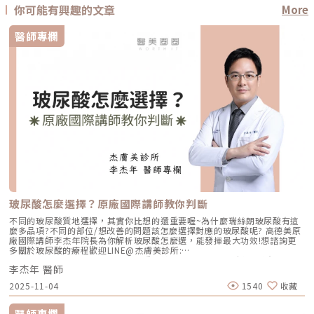
你可能有興趣的文章
More
醫師專欄
玻尿酸怎麼選擇？原廠國際講師教你判斷
不同的玻尿酸質地選擇，其實你比想的還重要喔~為什麼瑞絲朗玻尿酸有這
麼多品項?不同的部位/想改善的問題該怎麼選擇對應的玻尿酸呢? 高德美原
廠國際講師李杰年院長為你解析玻尿酸怎麼選，能發揮最大功效!想諮詢更
多關於玻尿酸的療程歡迎LINE@杰膚美診所:
https://page.line.me/xhc2941b重點摘要：00:11 玻尿酸作用介紹00:47
李杰年 醫師
玻尿酸分為三大類型02:09 迷思一、玻尿酸打哪裡都可以？02:36 迷思二、
打完下巴蘋果肌看起來怪怪的？03:30 迷思三、臉部鬆弛只能做拉皮嗎？
2025-11-04
1540
收藏
05:00 總結LINE官方帳號一對一咨詢👉https://reurl.cc/x3EQZN歡迎訂閱
我的頻道👉https://reurl.cc/nY51k8關注杰膚美診所FB👉
https://reurl.cc/XQljva杰膚美診所官網👉https://jfmskin.com/關注李杰
醫師專欄