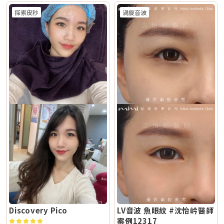
@xat.0000195926.1nzhttps://page.line.me/xat.0000195926.1nz?
要一種療程，而是要看老化主要發生在哪一層，再決定適合電波、音波，還
冷卻技術 五階七段冷卻系統 分段噴灑冷媒 探頭 雅典娜探頭：臉部 宙斯探
雷射有什麼最大差別？Reepot 的能量作用以機械式震動為主，而非傳統以
openQrModal=true
是兩者搭配。電波音波可以一起打嗎？可以，但不是每個人都一定需要。電
頭：身體 愛神探頭：眼周 紫鑽探頭：臉/四肢 碧眼探頭：眼周 藍鑽探頭：
探索皮秒
渦旋音波
熱破壞色素為核心的方式，因此對周邊組織較為溫和，修復期相對短。搭配
波和音波作用原理不同，所以在醫師評估下，兩者確實可以搭配。常見做法
臉/四肢 黃金探頭：身體 疼痛感 多數定位為較舒適型 但仍因人而異 感受通
AI 智慧影像分析與低溫保護，可讓能量更集中在斑點本身，減少熱擴散造成
是用音波處理深層輪廓拉提，再用電波改善皮膚緊緻與膚質鬆弛，讓效果更
常較明顯，但依能量、部位與個人耐受度不同 常見效果感受 膚質變細、臉
的紅腫或反黑風險。對於需要更加精準、可控的淺層色素改善者，是較新的
全面。不過，電音波不是「全部打越多越好」。發數、能量、施作順序、間
部較緊 光澤提升 輪廓變緊、線條感改善 適合重點 想變精緻、自然、保養型
治療選擇。Q2：一次療程能看到效果嗎？需要做幾次比較理想？淺層曬
隔時間，都需要依照個人臉部條件設計。如果臉部脂肪偏少、皮膚偏薄、曾
想加強緊緻、抗老、輪廓型 原理差異：單極、雙極到底是什麼？很多人看
斑、雀斑在單次治療後多半能看到初步變化；但深層或混合型色素通常需要
做過其他療程，或是近期剛打過針劑，更要讓醫師完整評估，避免過度治
到「單極」、「雙極」會覺得很難懂，其實可以用生活化的方式理解。單極
多次治療，效果會以「循序淡化」的方式呈現。實際次數與間隔仍須依個人
療。做電波音波前，要注意哪些事？第一，先判斷自己是哪一種老化問題在
電波：像是把熱能傳遞到較深、較廣的範圍，主要作用於較深層皮膚組織
膚況並由醫師評估調整。Q3：Reepot 是否有反黑風險？術後該注意什麼？
選電波或音波前，先不要急著問「哪個比較好」，而是要先看自己的老化問
（以真皮層為主），常被用於緊緻與支撐感相關需求。鳳凰電波即屬於單極
任何除斑型雷射都可能有反黑風險，但 Reepot 因熱傷害較低、加上冷卻系
題屬於哪一種。臉部老化常見可分成四大類：組織鬆弛下垂、結構性凹陷、
射頻應用。雙極電波：則是將能量集中在兩個電極之間，作用範圍相對較
統保護，發生率較低。術後的關鍵在於防曬和保濕，尤其治療後一週避免曝
皺紋形成、膚質老化。電波和音波主要處理的是「鬆弛與下垂」這一類問
淺，較常被用於膚質細緻、表層改善等需求。無雙電波的特色，在於將單極
曬、蒸氣、刺激性保養品。若依照術後指示照護，能大幅降低色素反應的機
題。電波偏向改善皮膚鬆弛、細紋與緊緻度；音波偏向改善輪廓下垂、嘴邊
與雙極兩種模式結合於同一療程設計中。根據官方資料，DENSITY 可透過
會。Q4：敏感肌或薄皮膚適合做 Reepot 嗎？Reepot 的能量模式相對溫
肉與下顎線模糊。但如果是太陽穴凹陷、淚溝、臉頰凹陷這類結構性凹陷，
不同射頻模式，將能量分別作用於深層與淺層皮膚。因此，兩者並不是「誰
和，加上冷卻保護，對敏感肌而言較為友善。但敏感肌的特性是屏障本身不
或是斑點、色素沉澱這類膚質問題，單靠電波或音波不一定能解決，需要搭
比較高級」，而是設計邏輯不同。若主要需求為輪廓拉提與緊緻，單極射頻
穩定，因此治療前仍需要專業檢視膚況，若正處於發炎、乾裂或紅敏期，建
配其他療程評估。第二，不要只看價格，更要看療程規劃是否合理電波音波
為主的療程通常較符合需求；若希望同時兼顧膚質細緻與輕度緊緻，複合式
議先穩定皮膚後再安排療程。Q5：做 Reepot 之後多久可以搭配其他醫美
的價格會受到儀器種類、探頭、發數、施作部位、能量設定與診所規劃影
電波療程則可能更具彈性。效果差異：拉提感、緊緻感、膚質感不一樣1. 拉
療程？治療後皮膚需要時間恢復，因此若要搭配保濕導入、水光等溫和療
響。價格便宜不一定不好，但如果只用價格做決定，很容易忽略真正重要的
提感如果你的主要困擾是「臉部鬆弛」、「下顎線不清楚」或「嘴邊肉變明
程，通常約 2～3 週即可視膚況安排；若是皮秒、飛梭、強效換膚或注射等
事：這療程到底有沒有符合你的臉部狀況？同樣是音波，有人需要加強下顎
顯」，鳳凰電波通常是較常被討論的選項之一。其應用多與輪廓緊緻與鬆弛
刺激性較高的項目，建議至少間隔 4 週再評估。適當的間隔能降低反黑與過
線，有人需要處理嘴邊肉；同樣是電波，有人重點在眼周細紋，有人重點在
改善相關，常見於臉部、眼周與身體的緊緻與平滑需求。2. 膚質感如果你的
度刺激的風險，也讓後續療程效果更穩定。Q6：Reepot 的療程費用大約是
臉頰鬆弛。規劃不同，效果自然也會不同。所以選療程時，不只要問「多少
問題不是明顯鬆弛，而是「皮膚看起來粗」、「毛孔明顯」、「妝感不服
多少？Reepot 的價格會依照治療部位、所需的能量深度、是否搭配其他療
錢」，也要問清楚：使用什麼儀器？施作哪些部位？大約發數或治療範圍怎
貼」或整體氣色較疲累，無雙電波的複合式能量設計相對較符合這類需求。
程以及整體規劃次數而有所差異。一般費用多落在一萬至三萬多元之間，但
麼規劃？為什麼我的狀況適合這個療程？第三，確認儀器來源、探頭耗材與
除了緊緻效果外，也常被用於膚質細緻與整體質感提升，因此常被市場定位
實際金額仍需依個人斑點狀況與療程組合評估後才能確認。建議先安排諮
施作人員電波音波屬於能量型醫美療程，安全性和儀器來源、探頭耗材、操
為入門型抗老或精緻型電波療程。3. 自然度兩者都屬於非侵入式療程，因此
詢，由專業醫療人員確認膚況後提供最適合的治療方案與費用。Q7：
作經驗都有關。建議選擇前可以確認是否為合法原廠認證儀器、是否使用原
通常不會像手術或填充療程一樣產生立即的結構性改變，效果多半呈現為漸
Reepot 術後的人工皮需要貼多久？Reepot 治療後會在局部覆蓋人工皮，
廠探頭或合規耗材，以及是否由合格專業醫療人員評估與操作。另外，醫師
進式、自然型。常見的效果訴求差異在於：鳳凰電波多偏向輪廓線條與緊緻
主要是保護剛治療的肌膚並協助屏障修復。人工皮不建議自行撕除，多數人
的臉部解剖概念與美感判斷也很重要。因為電波音波不是「能量越強越
感的提升；無雙電波則較偏向整體膚質細緻、緊實與光澤感的改善。哪一種
會在約兩週左右回診時，由醫療人員視膚況協助取下。人工皮脫落後，治療
好」，而是要看你的皮膚厚度、脂肪量、鬆弛程度、臉型比例去調整。過度
比較痛？無雙電波真的比較不痛嗎？疼痛感是很多人選療程時最在意的問
部位的色素也會在這段期間逐漸代謝、變淡。斑點帶來的影響，往往不只是
治療不一定更漂亮，反而可能不自然或效果不如預期。第四，效果需要時
題。以療程設計來看，鳳凰電波因為以單極射頻為主，能量感通常會比較明
外觀變化，更讓人感到氣色黯淡、不如以往。隨著醫美技術不斷推陳出新，
間，不要用術後當天判斷成敗電波和音波都是透過熱能刺激膠原蛋白反應，
顯。部分人會形容為熱、刺、酸、脹，尤其在骨感較明顯或皮膚較薄的位
Reepot AI 時光雷射為色素治療帶來更精準、可控的方式，讓除斑不再停留
不是做完當天就完成全部效果。部分人術後會先感覺皮膚變緊、輪廓比較
置，感受可能更強。無雙電波則因為設計上有SAC智能冷卻系統與RIC即時
在效果難預測的時代。期望這篇文章能幫助你清楚掌握除斑方向與選擇，在
Discovery Pico
LV音波 魚眼紋 #沈怡岒醫師
順，但真正的膠原蛋白新生與重組，通常需要數週到數月慢慢發生。所以做
阻抗偵測補償系統等設計，因此為舒適度較高的電波療程。但這裡要講清
規劃療程時，也建議由專業醫師根據膚況量身評估，找到最適合、安全的改
完後不要急著用第一天的樣子判斷有沒有用，也不要因為短期內沒有巨大變
案例12317
楚：不痛不代表完全沒感覺，舒適也不代表每個人都一樣。疼痛感會受到很
善方式。★溫馨提醒★小編要提醒大家，醫療並非單純的商業交易，所有的