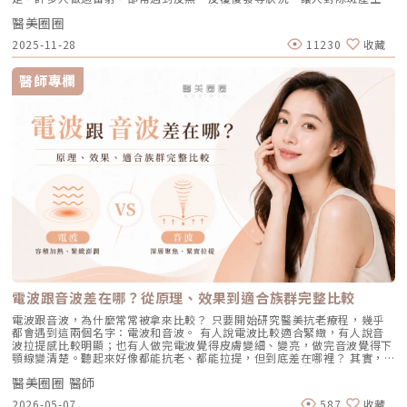
原廠產品，是安全變美的不二法門。★溫馨提醒★小編要提醒大家，醫療並
可。避免頻繁使用磨砂或強力去角質產品，以減少對皮膚屏障的刺激。2. 適
影。 Reepot AI時光雷射（仿單名為「蕾璞釹雅各雷射系統」，衛部醫器輸
標準的累積劑量。CAPRI 藍雷射與 AviClear 戰痘雷射最主要的差異，在於
非單純的商業交易，所有的療程都伴隨著風險。因此，作為消費者應該謹慎
度使用酸類，幫助代謝角質：對於油脂分泌較旺或粉刺型毛孔，可在醫師或
醫美圈圈
字第 037165 號）自 2025 年 7 月上市後便迅速受到關注，被視為色素治
「雷射波長」與「對油脂的吸收破壞力」。簡單來說，藍雷射主打「控油加
選擇合適的醫療方案，以確保安全與健康。
專業建議下使用酸類保養品： 水楊酸（BHA）：脂溶性，能深入毛孔幫助
療領域重要新進展。它重新定義了傳統除斑的思維，將以往以熱能為主的
殺菌」的雙效機制，適合用來對付輕中度的痘痘與毛孔粗大問題；而
2025-11-28
11230
收藏
油脂代謝，常用於黑頭與粉刺調理。 果酸（AHA，如甘醇酸、乳酸）：主要
「燒灼式破壞」，轉變為更精準、更可控的「震碎式處理」，再結合 AI 影
1726nm 的戰痘雷射則是專為「阻斷皮脂腺」而生，能精準且深度地破壞
作用於表層角質更新，改善肌膚粗糙。 杏仁酸：屬於果酸的一種但兼具親
像分析與超冷卻保護，使治療不僅更安全、也更貼近現代人追求的舒適與高
出油源頭，因此更適合用來拯救中重度發炎、滿臉油光，以及長年反覆發作
脂特性，屬較溫和的酸類選擇。3. 抗老成分 A醇（Retinol）：A醇是目前研
效率。對於過去因反黑、修復期長或效果不均而猶豫的族群而言，Reepot
的頑固型痘痘肌。誰最適合打 AviClear 戰痘雷射？如果符合以下任一情
醫師專欄
究較完整的抗老成分之一，可促進表皮更新，並間接支持膠原蛋白生成，對
的出現為除斑帶來全新的可能。 這篇文章就帶你理解Reepot 到底怎麼運
況，AviClear 將會是非常值得評估的投資： 口服藥物恐懼或不適應者：曾
於老化型毛孔與膚質粗糙有一定幫助。但 A醇具有刺激性，建議採取低濃
作？和你聽過的皮秒、傳統雷射有什麼不同？誰適合做、誰不適合？效果、
經吃過口服 A 酸但無法忍受乾燥脫皮，或是抽血發現肝指數異常而被迫停藥
度、循序漸進方式建立耐受。4. 防曬是關鍵保護：紫外線是造成膠原蛋白流
術後照護、價格又是多少呢？希望能讓你在做選擇前，有完整且中立的參
的人。 備孕中或哺乳中的女性：口服 A 酸有強烈的致畸胎性，停藥後仍需
失與肌膚老化的重要因素之一。長期日曬會加速毛孔鬆弛，因此無論晴雨都
考。為什麼斑點這麼難纏？了解色素成因，是選擇療程前最重要的一步許多
避孕一段時間；而戰痘雷射純粹是物理性光電治療，對全身系統無影響（但
應確實做好防曬（塗抹防曬乳或物理性遮蔽）。醫美療程如何精準對抗毛孔
人以為斑點只是「曬太陽造成的色塊」，但實際上臉上的每一顆斑，都可能
孕婦本身基於安全考量，雷射療程前仍須經醫師評估）。 滿臉油光、毛孔
粗大？如果你期待的是肉眼可見的改善幅度，相比起日常保養，專業的醫美
有不同來源。色素形成的原因多元，深度位置也不相同，因此在治療上自然
粗大者：即使目前沒有嚴重的發炎痘痘，但深受「中東油田」困擾，希望從
療程通常會是更直接且具效率的選擇之一。隨著醫美科技的不斷進步，針對
不能以單一方式應對。常見的斑點來源包括：一、紫外線長期累積的影響日
根本減少出油量的人。 作息不正常、壓力型成人痘：針對因為熬夜、壓力
不同成因的毛孔問題都有相對應的解方！1. 溫和深層清潔：海菲秀
曬會刺激黑色素細胞活躍，形成曬斑、雀斑或不均勻暗沉。二、基因與體質
大導致賀爾蒙波動，進而反覆在下巴、兩頰爆發的成人痘，精準破壞皮脂腺
（HydraFacial）原理：屬於非侵入性的保養。利用專利的負壓水渦流技
因素有些人天生黑色素細胞較敏感，斑點更容易在年輕時就出現。三、荷爾
能有效阻斷復發。 深色肌膚患者：過去許多雷射（如脈衝光、某些淨膚雷
術，溫和無痛地吸出毛孔深層的黑頭、白頭粉刺與多餘皮脂，同時導入高濃
蒙波動包含懷孕、避孕藥、壓力、作息不穩等，都可能使色素活躍，例如熟
射）在深色肌膚上容易引發熱傷害或色素沉澱（反黑）。AviClear 的
度的保濕與抗氧化精華。適合誰：出油粉刺型毛孔、怕痛不敢打雷射、想作
知的肝斑。四、發炎後色素沉澱（PIH）痘痘、皮膚受傷、過度刺激後，都
1726nm 波長針對的是「油脂」而非「黑色素」，因此適用於 Fitzpatrick
為重要活動前的急救保養者。效果與特色：做完當下皮膚立刻感受到「會呼
可能留下深淺不一的色沉。以上原因造成斑點呈現不同的「深度」「密度」
膚色分類的 I 到 VI 型（包含極深色肌膚），安全性極高。AviClear 戰痘雷
吸」的潔淨感，毛孔因為髒污被清空並喝飽水，視覺上會立刻變得細緻，且
與「分布」，也使除斑變得不再只是把黑色素擊散這麼簡單。只要能量不
射 常見 QA 總整理在決定進行療程前，大家心中難免還有一些疑問。我們
無恢復期。2. 光電雷射：皮秒雷射（搭配特殊透鏡）原理：皮秒雷射
足，改善有限；能量過強，又可能刺激皮膚，造成修復期延長、色素反應，
整理了討論度最高的幾個問題：Q1：打 AviClear 戰痘雷射會痛嗎？需要敷
（Pico Laser）是目前詢問度最高的縮毛孔療程。核心在於加上了「蜂巢透
甚至讓斑點反覆出現。也因為色素問題本身複雜，傳統除斑療程才會讓人覺
麻藥嗎？A：疼痛度極低，多數患者甚至不需要敷麻藥！怕痛的人有福了！
鏡」或「聚焦透鏡」。這能在不破壞表皮的情況下，將雷射光束匯聚，在真
得「效果不一定穩定」。要真正提高治療的成功率，關鍵就在於是否能更精
AviClear 搭載了專利的「AviCool™ 藍寶石冷卻技術」，探頭在雷射擊發的
皮層產生「空泡效應（LIOB）」。這就像是在皮膚深層進行微小的破壞，
準、穩定地處理不同深度的黑色素，同時降低熱傷害。什麼是 Reepot AI時
前、中、後都會持續為肌膚表面降溫。治療過程中，主要會感覺到探頭冰冰
電波跟音波差在哪？從原理、效果到適合族群完整比較
藉此喚醒肌膚的自癒機制，大量刺激膠原蛋白與彈力纖維新生，進而把毛孔
光雷射？從技術重新理解除斑Reepot AI時光雷射是一款以 532 nm 綠光為
涼涼的，伴隨輕微的溫熱感或是像被橡皮筋輕彈的感覺。相較於傳統雷射或
周圍的凹陷給「撐」起來。適合誰：輕中度的老化型毛孔、輕微淺層痘疤、
基礎，並結合 AI 影像分析的智慧型色素雷射，已通過美國 FDA、韓國
手工清粉刺的痛楚，整體舒適度大幅提升，輕鬆就能完成療程。Q2：我現
電波跟音波，為什麼常常被拿來比較？ 只要開始研究醫美抗老療程，幾乎
想同時改善膚色不均與暗沉的人。效果與特色：熱傷害小，術後通常只會紅
KFDA 與台灣 TFDA 核可。它的設計目的，是讓除斑治療更精準、更安全，
在正在吃口服 A 酸，可以打 AviClear 嗎？A：建議先與主治醫師討論。一
都會遇到這兩個名字：電波和音波。 有人說電波比較適合緊緻，有人說音
腫1~3天，幾乎不影響日常生活。是目前 CP 值極高的定期保養型雷射。3.
也更符合亞洲膚質對低熱傷害的需求。透過AI智慧影像掃描技術，系統能先
般來說，口服 A 酸會讓皮膚變得比較薄且脆弱。多數醫師會建議在停用口服
波拉提感比較明顯；也有人做完電波覺得皮膚變細、變亮，做完音波覺得下
重度凹洞救星：UP雷射原理：如果是屬於嚴重的「疤痕/凹洞型毛孔」，皮
辨識斑點的深度與分布，使能量設定更具科學依據。在治療作用上，
A 酸至少 1 到 3 個月後，讓皮膚屏障稍微恢復，再來進行雷射治療會比較
顎線變清楚。聽起來好像都能抗老、都能拉提，但到底差在哪裡？ 其實，
秒雷射可能不夠力，這時候就需要汽化型雷射上場。例如 UP雷射
Reepot 搭載超低溫冷卻機制，能在能量擊發的同時以低溫保護皮膚，降低
安全。Q3：如果我只有局部（例如下巴）長痘痘，可以只打局部嗎？A：通
電波和音波最大的差別，不是「哪一個比較厲害」，而是它們使用的能量不
（UltraPulse），它能將能量精準且極深地打入真皮層甚至皮下組織，切斷
紅腫與熱刺激。其能量原理以機械式震動分散黑色素為主，而非單純依賴高
常建議「全臉治療」效果最佳。皮脂腺是分佈在全臉的，雖然目前只有下巴
醫美圈圈 醫師
同、作用的層次不同，適合處理的老化問題也不同。 簡單來說： 電波偏向
硬化的纖維化疤痕組織，進行深層的肌膚重建。適合誰：嚴重的冰鑿型痘
熱破壞，因此對周邊組織更溫和。簡單來說，它讓除斑從過去較不穩定的模
在發炎，但其他區域的皮脂腺可能也處於過度活躍的狀態。全臉均勻施打可
改善皮膚的鬆、細紋、膚質與緊緻度。 音波偏向改善輪廓的垂、嘴邊肉、
疤、嚴重凹洞型毛孔粗大。效果與特色：效果非常強大且顯著，但相對的
2026-05-07
587
收藏
式，提升為更可控、恢復期更短的療程設計。Reepot 三大核心技術：讓除
以達到整體控油、預防其他部位未來爆發的效果。當然，醫師在施打時，會