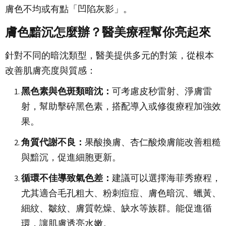
膚色不均或有點「凹陷灰影」。
膚色黯沉怎麼辦？醫美療程幫你亮起來
針對不同的暗沈類型，醫美提供多元的對策，從根本
改善肌膚亮度與質感：
黑色素與色斑類暗沈：
可考慮皮秒雷射、淨膚雷
射，幫助擊碎黑色素，搭配導入或修復療程加強效
果。
角質代謝不良：
果酸換膚、杏仁酸煥膚能改善粗糙
與黯沉，促進細胞更新。
循環不佳導致氣色差：
建議可以選擇海菲秀療程，
尤其適合毛孔粗大、粉刺痘痘、膚色暗沉、蠟黃、
細紋、皺紋、膚質乾燥、缺水等族群。能促進循
環，讓肌膚透亮水嫩。