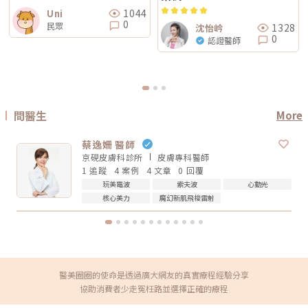
化就立刻否定療程。非侵入式拉提的特色通常是漸進、自然，而不是突然大
多因素影響，包括： 個人耐痛程度 施作部位 能量設定 是否敷麻 醫師手法
療程都伴隨著風險。因此，作為消費者應該謹慎選擇合適的醫療方案，以確
幅改變。第五，不要期待一次療程解決所有老化問題臉部老化不是只有皮膚
1044
Uni
皮膚厚薄與骨感程度 當天身體狀態所以比較精準的說法是：無雙電波通常
保安全與健康。
鬆而已，還可能包含膠原蛋白流失、脂肪位移、骨架支撐變弱、皮膚厚度改
0
民眾
被定位為舒適度較佳；鳳凰電波能量感通常較明顯。但實際感受仍需依個人
1328
沈怡岒
變等不同層次的問題。電波可以改善皮膚緊緻度與膚質，音波可以幫助輪廓
狀況而定。常見迷思一：鳳凰電波一定比無雙電波強嗎？不一定。「強」要
0
拉提與深層支撐，但它們不一定能取代針劑、填充、雷射、手術或其他療
認證醫師
看你指的是哪一種強。如果說的是深層拉提、輪廓緊緻，鳳凰電波確實是經
程。比較正確的觀念是：電波音波不是萬能療程，而是抗老規劃中的一部
典代表。但如果是膚質、細緻度、毛孔與整體保養感，無雙電波可能更符合
分。真正適合你的方式，應該要根據你的老化程度、臉部條件、預算與期待
期待。這就像健身一樣，重訓和瑜伽都能讓身體變好，但目標不同。你想練
效果一起評估。電波音波常見問題 FAQQ1：電波跟音波哪個比較痛？不一
線條、核心、柔軟度，還是想增加肌力？療程也是同樣邏輯。選擇醫美療
定。電波多半是熱感、刺熱感；音波則常見深層痠脹感或一點一點的刺激
程，不是找「最紅的」，而是找「最符合目前需求的」。常見迷思二：電波
感。不過疼痛感會受到能量設定、施作部位、個人耐受度、儀器種類影響，
做完會立刻小臉嗎？很多人期待電波做完臉馬上小一圈，但這個期待需要調
不能單純說哪一個一定比較痛。Q2：電波音波做完會有修復期嗎？多數電
整。電波拉提不是抽脂，也不是溶脂，更不是削骨。它主要是透過射頻熱能
波音波屬於非侵入式療程，通常不需要像手術一樣長時間修復。不過部分人
刺激皮膚組織緊緻與膠原重塑，因此效果通常是逐步變化。有些人做完會覺
問醫生
More
可能會有短暫泛紅、腫脹、痠感或觸痛，通常會逐漸緩解。實際狀況仍需依
得臉比較緊、線條比較順，但真正的膠原變化通常需要時間。Thermage 官
個人體質與療程設定而定。Q3：年輕人適合做電波音波嗎？如果只是想預
方也提到效果可立即出現，並隨時間改善。所以比較合理的期待是：不是
防初老、改善膚質鬆弛，可以先從電波或其他較溫和的保養型療程評估。若
「瞬間換臉」而是「慢慢變緊、變順、變精緻」做電波前需要注意什麼？無
蔡逸姍 醫師
已經有明顯輪廓下垂，也可以和醫師討論音波。但年齡不是唯一標準，皮膚
論選無雙電波或鳳凰電波，療程前都建議注意以下幾點： 近期是否懷孕或
厚度、脂肪量、鬆弛程度更重要。Q4：電波音波可以取代拉皮手術嗎？不
京硯皮膚科診所
皮膚專科
醫師
哺乳 是否有心律調節器或植入式電子裝置 施作區域是否有金屬植入物 是否
能完全取代。電波音波適合輕度到中度鬆弛，屬於非侵入式抗老療程。如果
1 追蹤
4 案例
4 文章
0 回覆
有嚴重皮膚發炎、傷口或感染 近期是否做過其他醫美療程 是否有蟹足腫或
是非常明顯的皮膚鬆垂或組織下滑，仍可能需要評估手術或其他治療方式。
特殊體質 是否正在服用影響皮膚修復的藥物這些資訊都應在諮詢時主動告
Q5：電波音波多久做一次？每個人的老化程度、儀器種類、能量設定和維
玩美電波
索夫波
心動光
知醫療院所，即便是非侵入式療程，也不是每個人都適合做。做完電波後怎
持需求不同，沒有固定答案。一般會由醫師依照膚況、年齡、預算與期待效
核心美力
魔幻新肌飛梭雷射
麼保養？電波療程後，多數人不需要長時間恢復期，但仍建議做好基礎照
果規劃，不建議自己照網路頻率硬套。搞懂電波跟音波的差別，才能選對適
護： 加強保濕 避免過度去角質 做好防曬 短期內避免高溫環境，例如三溫
合自己的療程電波跟音波都是常見的非侵入式抗老療程，但它們不是誰取代
暖、烤箱 避免同時疊加刺激性保養品 依照院所指示安排回診或追蹤如果出
誰，也不是誰一定比較好。圈圈提醒，做療程前不要只看網路心得，也不要
現明顯紅腫、疼痛、水泡、凹陷或異常不適，應儘快回原院所或尋求專業醫
只聽「哪個最紅」。真正重要的是：你想改善的是什麼問題、由誰來評估與
療協助。FAQ：無雙電波 vs 鳳凰電波常見問題Q1：無雙電波和鳳凰電波哪
操作、療程規劃是否真的符合自身臉部條件。選對療程，不是追求最貴、最
個效果比較好？沒有絕對誰比較好。無雙電波偏向膚質、細緻與自然緊緻；
痛、最強，而是找到真正適合自己的方式。變美可以慢慢來，但觀念一定要
鳳凰電波偏向輪廓拉提與深層緊實。選擇重點應該是你的需求，而不是單看
先對！★溫馨提醒★小編要提醒大家，醫療並非單純的商業交易，所有的療
療程名氣。Q2：無雙電波可以取代鳳凰電波嗎？不一定。兩者能量設計與
程都伴隨著風險。因此，作為消費者應該謹慎選擇合適的醫療方案，以確保
醫美圈圈的使命是透過廣大網友的真實療程經驗分享
療程定位不同，並非互相取代關係。若主要需求是膚質與輕度緊緻，無雙電
安全與健康。
波可能適合；若主要需求是明顯輪廓拉提，鳳凰電波仍有其定位。Q3：無
協助消費者少走冤枉路並選擇正確的療程
雙電波適合年輕人嗎？若已開始出現膚質粗糙、毛孔、細紋或輕微鬆弛，無
雙電波可作為早期保養型選項。不過仍建議由專業醫師評估是否真的需要施