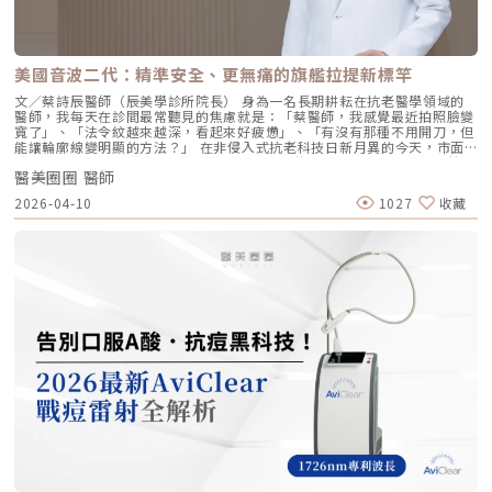
膚本身的飽滿度與光澤，而不是增加額外體積。因此，能帶來自然、柔和的
Profhilo 透過液態拉皮的原理，在不改變五官比例的前提下，誘導唇周肌
改善效果，避免了傳統填充劑可能導致的僵硬或「饅化」現象，讓你看起來
膚新生彈力蛋白，從底層「軟化」細小紋路，讓整個人看起來更加柔和、自
就像是膚況變好了，而不是動了手腳。4. 獨創 BAP 五點注射技術：療程更
然。六、 蔡醫師的診間建議：如何規劃妳的「逆時針」計畫？在辰美學，
舒適、更快速採用獨家的 BAP (Bio Aesthetic Points) 五點注射技術。醫師
我們追求的是「長效且細膩」的美，而非瞬間的煙火式改變。針對初次接觸
只需在臉部兩側各選擇五個精準的生物美學點進行注射，就能讓玻尿酸均勻
Profhilo 逆時針 的客戶，我通常會建議以「週期性重塑」的方式來規劃妳
美國音波二代：精準安全、更無痛的旗艦拉提新標竿
擴散至全臉。這大大減少了注射的針數和疼痛感，也降低了術後瘀青和腫脹
的專屬美學地圖：1. 基礎療程：建議至少進行 2 至 3 次為了達到最佳的彈
的機率，讓療程更加舒適、快速。5. 高濃度、不含交聯劑：安全性高、低發
力蛋白新生與肌底環境優化，單次施打僅是啟動信號，完整的重塑需要時間
文／蔡詩辰醫師（辰美學診所院長） 身為一名長期耕耘在抗老醫學領域的
炎風險以高濃度玻尿酸為主要成分，且製程中不使用任何化學交聯劑，能有
堆疊： 啟動期（第 1 次與第 2 次）： 建議間隔 1 個月施打。這兩次密集的
醫師，我每天在診間最常聽見的焦慮就是：「蔡醫師，我感覺最近拍照臉變
效降低注射後的發炎反應與過敏風險。同時，也經過多項國際認證，確保了
治療能確保高濃度玻尿酸在真皮層內建立穩固的擴散網絡，全面活化纖維母
寬了」、「法令紋越來越深，看起來好疲憊」、「有沒有那種不用開刀，但
產品的純淨與安全性。逆時針（Profhilo） vs. 傳統玻尿酸比較 療程名稱
細胞。 強化期（第 2 次與第 3 次）： 建議間隔3到6個月進行第三次施打。
能讓輪廓線變明顯的方法？」 在非侵入式抗老科技日新月異的今天，市面
逆時針 (Profhilo) 傳統玻尿酸填充劑 主要功能 「生物重塑」(Bio-
這是一個關鍵的鞏固點，能延續細胞的再生信號，讓拉皮效果更具層次感。
上的音波儀器琳瑯滿目。但每當病患詢問我最信任哪一台儀器時，我的首選
remodeling)， 刺激膠原蛋白和彈力蛋白再生，從根本改善膚質 「填充」
維持期： 經過這 3 次完整的週期療程後，肌膚的緊緻度與細緻質感通常可
醫美圈圈 醫師
始終是 Ultherapy 美國音波。而在 2026 年的現在，隨著 Ultherapy
和「支撐」， 用於填補凹陷、雕塑輪廓 成分組成 專利技術結合高低分子玻
以維持九個月左右的時間。2.術後照護：輕盈無負擔的修復由於 Profhilo
Prime（美音二代） 的問世，醫美界正式進入了「精準醫療」的新紀元。這
2026-04-10
1027
收藏
尿酸， 64mg/2ml 高濃度，無交聯劑 玻尿酸會添加交聯劑，以增加黏度和
是極高純度的玻尿酸且不含化學交聯劑，術後反應極輕。只需在 24 小時內
篇文章，我將以專業醫師的角度，深度拆解為什麼美音二代會成為我臨床治
支撐力， 能維持體積不被快速分解 作用機制 注射後會均勻擴散至皮膚深
避免劇烈運動與高溫環境（如溫泉、蒸氣室、高溫瑜伽），其餘日常生活、
療的核心，以及它如何重新定義抗老的黃金標準。一、 為什麼「看得到」
層， 像「液態電波」一樣，透過非發炎機制喚醒細胞自我修復 注射後會停
上妝均不受影響，非常適合行程滿檔的都會女性。結語：美，是找回妳原本
才是真安全？DeepSEE® 即時影像導引的革命在進行音波拉提治療時，我常
留在特定部位， 透過體積來填補或塑形 效果呈現 效果是漸進且全面的，讓
的自然光采抗老不應該是「加法」，而是「還原」。Profhilo 逆時針的哲
跟病患分享一個觀念：音波拉提不是「能量越強越好」，而是「能量要打在
肌膚變得更緊緻、 有彈性、有光澤，視覺上更自然 效果是立即且局部的，
學與辰美學的理念不謀而合：我們不希望客戶變得不像自己，我們希望妳在
對的地方」。每個人的皮膚厚度、皮下脂肪分布、筋膜層（SMAS）的深
能看到凹陷處被填平、 輪廓變得立體 適用對象 適合想改善肌膚鬆弛、細
未來的日子裡，依然保有那份緊緻、透亮的彈力美感。妳不需要厚重的粉底
度，甚至是神經血管的走勢都完全不同。即便是在同一個人的臉上，左側與
紋、膚質乾燥、 彈性下降，追求自然效果的人 適合想填補淚溝、法令紋、
來遮蓋疲態，因為最美的底妝，就是妳健康的真皮層。如果妳也想體驗這種
右側的組織密度也存在差異。傳統的音波療程多半屬於「盲打」，醫師只能
豐頰、豐下巴或鼻子，追求局部立體效果的人 維持時間 約6 ~ 12個月 （需
「由內而外」的重塑感，歡迎來到辰美學，讓我們為妳量身定制專屬的逆齡
憑藉經驗去推測深度，這就像是在迷霧中航行，風險與不穩定性自然較高。
視個人體質、代謝與保養習慣而異） 約6～18個月 （因品牌、分子大小及
處方箋。「詳細內容請詳見辰美學官網」
1.1 精準醫療的「透視眼」最新的Ultherapy Prime 美國音波二代搭載了升
個人體質而異） 值得一提的是，它不像音波拉提需要靠機器操作、產生熱
級版 DeepSEE® 即時影像技術。在施打的每一條能量時，我都能透過 2X 高
能導致術後紅腫，也不會像玻尿酸填充容易造成過度膨脹的人工感，而是像
清螢幕清晰地看見病患當下的組織層級。這意味著： 避開神經與骨頭：大
「智慧型保養」，漸進式修復你的肌膚底層架構。哪些人適合做璞菲洛？
幅降低因能量落點錯誤導致的劇痛或副作用。 精準鎖定 SMAS 筋膜層：確
Profhilo不僅適合輕熟女族群，也非常適合希望改善整體膚況、延緩老化的
保每一發熱凝結點都精確落在支撐輪廓的關鍵地基上。 即時監控探頭貼合
人。尤其推薦給以下族群： 面臨初老症狀者： 臉部、頸部或手部出現細
度：防止因貼合不全導致的表皮燙傷。二、 三種鬆弛型態：妳需要的是
紋、輕微鬆弛，以及肌膚彈性下降、缺乏緊實感的人。 膚質困擾者： 肌膚
「拉提」還是「緊緻」？很多客人到診間會直接說：「我要打音波。」但我
乾燥、毛孔粗大、膚色不均或膚質粗糙，希望透過深層保濕來全面提升膚況
通常會先進行細緻的觸診與影像觀察，因為「鬆弛」其實分為不同層次。如
的人。 追求自然效果者： 不希望外觀有大幅度改變，只想透過自然、漸進
果診斷錯誤，治療效果就會大打折扣。我將臉部老化歸納為三種主要型態，
的方式讓自己看起來更年輕、更有氣色。 對其他療程敏感者： 曾對雷射、
並給予不同的客製化建議：2.1 筋膜鬆弛型（結構下垂）這是最適合美國音
能量儀器等療程反應較大，或希望尋找一種低風險、低修復期的保養方式。
波二代的族群。表現為下顎線模糊、嘴角下垂（木偶紋）、整體輪廓往下