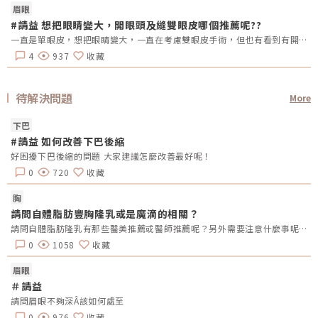
眉眼
#請益 想把眼睛變大，開眼頭及縫雙眼皮哪個推薦呢??
一直是單眼皮，想把眼睛變大，一直在考慮雙眼皮手術，但也有看到有開眼頭的手術，哪總推薦呢?還是兩個都做??需要注意甚麼嗎??
4
937
收藏
待解決問題
More
下巴
#請益 如何改善下巴後縮
好困擾下巴後縮的問題 大家建議怎麼改善最好呢！
0
720
收藏
胸
請問自體脂肪豐胸隆乳或是魔滴的相關？
請問自體脂肪隆乳有那些醫美推薦或醫師推薦呢？另外需要注意什麼事呢？還有魔滴隆乳的推薦？
0
1058
收藏
眉眼
＃請益
請問眉眼不夠深Â該如何處至
0
976
收藏