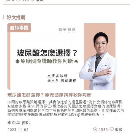
好文推薦
醫師專欄
玻尿酸怎麼選擇？原廠國際講師教你判斷
不同的玻尿酸質地選擇，其實你比想的還重要喔~為什麼瑞絲朗玻尿酸
有這麼多品項?不同的部位/想改善的問題該怎麼選擇對應的玻尿酸呢?
高德美原廠國際講師李杰年院長為你解析玻尿酸怎麼選，能發揮最大功
效!想諮詢更多關於玻尿酸的療程歡迎LINE@杰膚美診所:
https://page.line.me/xhc2941b重點摘要：00:11 玻尿酸作用介紹
李杰年 醫師
00:47 玻尿酸分為三大類型02:09 迷思一、玻尿酸打哪裡都可以？
02:36 迷思二、打完下巴蘋果肌看起來怪怪的？03:30 迷思三、臉部鬆
2025-11-04
1535
收藏
弛只能做拉皮嗎？05:00 總結LINE官方帳號一對一咨詢👉