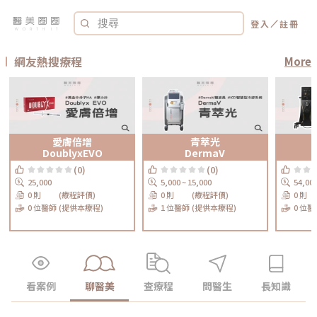
／
登入
註冊
網友熱搜療程
More
愛膚倍增
青萃光
DoublyxEVO
DermaV
(0)
(0)
25,000
5,000 ~ 15,000
54,00
0 則
(療程評價)
0 則
(療程評價)
0 則
0 位醫師
(提供本療程)
1 位醫師
(提供本療程)
0 位醫
看案例
聊醫美
查療程
問醫生
長知識