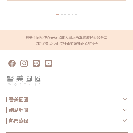
https://reurl.cc/x3EQZN歡迎訂閱我的頻道👉
https://reurl.cc/nY51k8關注杰膚美診所FB👉
https://reurl.cc/XQljva杰膚美診所官網👉https://jfmskin.com/關注
李杰年醫師FB👉https://reurl.cc/Mzk0nm杰膚美診所地址：104台北
市中山區復興北路50號2樓電話：02-8772-6625
醫美圈圈的使命是透過廣大網友的真實療程經驗分享
協助消費者少走冤枉路並選擇正確的療程
醫美圈圈
網站地圖
熱門療程