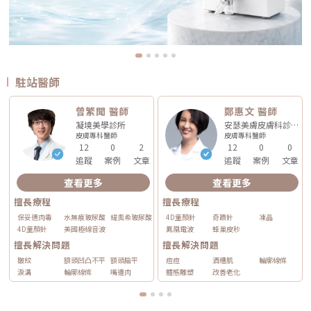
駐站醫師
曾繁聞 醫師
鄭惠文 醫師
凝境美學診所
安瑟美膚皮膚科診所
皮膚專科
醫師
皮膚專科
醫師
12
0
2
12
0
0
追蹤
案例
文章
追蹤
案例
文章
查看更多
查看更多
擅長療程
擅長療程
保妥適肉毒
水無痕玻尿酸
緹奧希玻尿酸
4D童顏針
奇蹟針
凍晶
4D童顏針
美國極線音波
鳳凰電波
蜂巢皮秒
擅長解決問題
擅長解決問題
皺紋
額頭凹凸不平
額頭扁平
痘痘
酒糟肌
輪廓線條
淚溝
輪廓線條
嘴邊肉
體態雕塑
改善老化