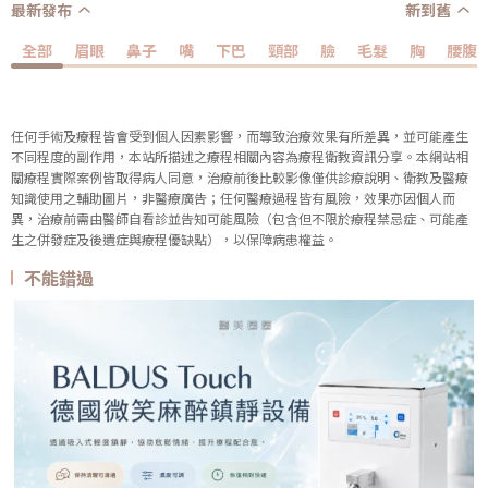
最新發布
新到舊
全部
眉眼
鼻子
嘴
下巴
頸部
臉
毛髮
胸
腰腹
任何手術及療程皆會受到個人因素影響，而導致治療效果有所差異，並可能產生
不同程度的副作用，本站所描述之療程相關內容為療程衛教資訊分享。本網站相
關療程實際案例皆取得病人同意，治療前後比較影像僅供診療說明、衛教及醫療
知識使用之輔助圖片，非醫療廣告；任何醫療過程皆有風險，效果亦因個人而
異，治療前需由醫師自看診並告知可能風險（包含但不限於療程禁忌症、可能產
生之併發症及後遺症與療程優缺點），以保障病患權益。
不能錯過