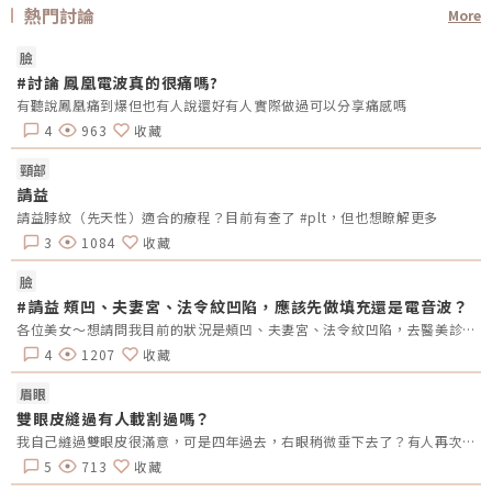
熱門討論
More
臉
#討論 鳳凰電波真的很痛嗎?
有聽說鳳凰痛到爆但也有人說還好有人實際做過可以分享痛感嗎
4
963
收藏
頸部
請益
請益脖紋（先天性）適合的療程？目前有查了 #plt，但也想瞭解更多
3
1084
收藏
臉
#請益 頰凹、夫妻宮、法令紋凹陷，應該先做填充還是電音波？
各位美女～想請問我目前的狀況是頰凹、夫妻宮、法令紋凹陷，去醫美診所諮詢，他是建議我電音波也要做，但療程下來要20萬左右，目前最困擾的是法令紋&gt;頰凹&gt;夫妻宮是先填充完再打電波嗎？還是先打電波再填充呢～～Â
4
1207
收藏
眉眼
雙眼皮縫過有人載割過嗎？
我自己縫過雙眼皮很滿意，可是四年過去，右眼稍微垂下去了？有人再次縫？或者換成割的？又或者聽說可以去掉一些眼皮脂肪的經驗嗎？
5
713
收藏