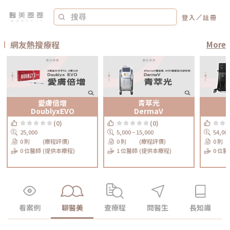
／
登入
註冊
網友熱搜療程
More
愛膚倍增
青萃光
DoublyxEVO
DermaV
(0)
(0)
25,000
5,000 ~ 15,000
54,00
0 則
(療程評價)
0 則
(療程評價)
0 則
0 位醫師
(提供本療程)
1 位醫師
(提供本療程)
0 位醫
看案例
聊醫美
查療程
問醫生
長知識