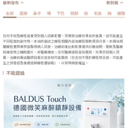
最新發布
新到舊
全部
眉眼
鼻子
嘴
下巴
頸部
臉
毛髮
胸
腰腹
任何手術及療程皆會受到個人因素影響，而導致治療效果有所差異，並可能產生
不同程度的副作用，本站所描述之療程相關內容為療程衛教資訊分享。本網站相
關療程實際案例皆取得病人同意，治療前後比較影像僅供診療說明、衛教及醫療
知識使用之輔助圖片，非醫療廣告；任何醫療過程皆有風險，效果亦因個人而
異，治療前需由醫師自看診並告知可能風險（包含但不限於療程禁忌症、可能產
生之併發症及後遺症與療程優缺點），以保障病患權益。
不能錯過