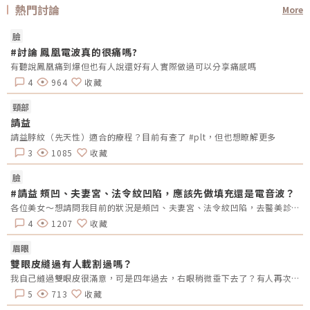
熱門討論
More
臉
#討論 鳳凰電波真的很痛嗎?
有聽說鳳凰痛到爆但也有人說還好有人實際做過可以分享痛感嗎
4
964
收藏
頸部
請益
請益脖紋（先天性）適合的療程？目前有查了 #plt，但也想瞭解更多
3
1085
收藏
臉
#請益 頰凹、夫妻宮、法令紋凹陷，應該先做填充還是電音波？
各位美女～想請問我目前的狀況是頰凹、夫妻宮、法令紋凹陷，去醫美診所諮詢，他是建議我電音波也要做，但療程下來要20萬左右，目前最困擾的是法令紋&gt;頰凹&gt;夫妻宮是先填充完再打電波嗎？還是先打電波再填充呢～～Â
4
1207
收藏
眉眼
雙眼皮縫過有人載割過嗎？
我自己縫過雙眼皮很滿意，可是四年過去，右眼稍微垂下去了？有人再次縫？或者換成割的？又或者聽說可以去掉一些眼皮脂肪的經驗嗎？
5
713
收藏