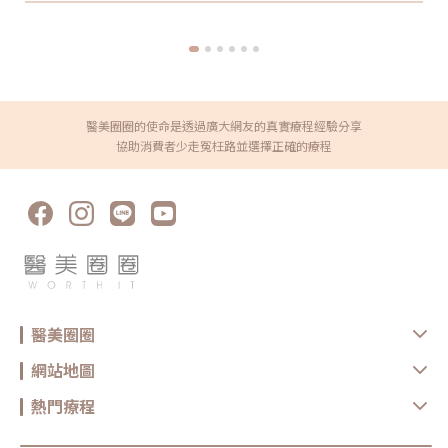
https://reurl.cc/x3EQZN歡迎訂閱我的頻道👉
https://reurl.cc/nY51k8關注杰膚美診所FB👉
https://reurl.cc/XQljva杰膚美診所官網👉https://jfmskin.com/關注
李杰年醫師FB👉https://reurl.cc/Mzk0nm杰膚美診所地址：104台北
市中山區復興北路50號2樓電話：02-8772-6625
醫美圈圈的使命是透過廣大網友的真實療程經驗分享
協助消費者少走冤枉路並選擇正確的療程
醫美圈圈
網站地圖
熱門療程