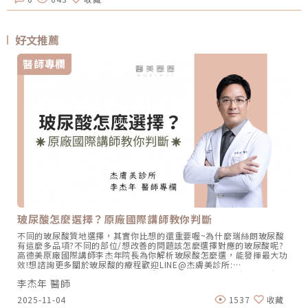
好文推薦
醫師專欄
玻尿酸怎麼選擇？原廠國際講師教你判斷
不同的玻尿酸質地選擇，其實你比想的還重要喔~為什麼瑞絲朗玻尿酸
有這麼多品項?不同的部位/想改善的問題該怎麼選擇對應的玻尿酸呢?
高德美原廠國際講師李杰年院長為你解析玻尿酸怎麼選，能發揮最大功
效!想諮詢更多關於玻尿酸的療程歡迎LINE@杰膚美診所:
https://page.line.me/xhc2941b重點摘要：00:11 玻尿酸作用介紹
李杰年 醫師
00:47 玻尿酸分為三大類型02:09 迷思一、玻尿酸打哪裡都可以？
02:36 迷思二、打完下巴蘋果肌看起來怪怪的？03:30 迷思三、臉部鬆
2025-11-04
1537
收藏
弛只能做拉皮嗎？05:00 總結LINE官方帳號一對一咨詢👉