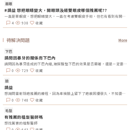
眉眼
#請益 想把眼睛變大，開眼頭及縫雙眼皮哪個推薦呢??
一直是單眼皮，想把眼睛變大，一直在考慮雙眼皮手術，但也有看到有開眼頭的手術，哪總推薦呢?還是兩個都做??需要注意甚麼嗎??
4
938
收藏
待解決問題
More
下巴
請問因暴牙的關係而下巴內
請問因為暴牙造成的下巴內縮,玻尿酸墊下巴的效果是否顯著，還是ㄧ定要置入性的墊下巴？
0
729
收藏
臉
請益
想詢問雷射除疤推薦的療程，因為車禍臉上留下了疤痕困擾很久，不知要做做什麼樣的醫美療程比較合適
0
748
收藏
毛髮
有推薦的植髮醫師嗎
想找厲害的植髮醫師
0
643
收藏