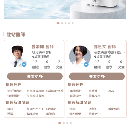
駐站醫師
曾繁聞 醫師
鄭惠文 醫師
凝境美學診所
安瑟美膚皮膚科診所
皮膚專科
醫師
皮膚專科
醫師
12
0
2
12
0
0
追蹤
案例
文章
追蹤
案例
文章
查看更多
查看更多
擅長療程
擅長療程
保妥適肉毒
水無痕玻尿酸
緹奧希玻尿酸
4D童顏針
奇蹟針
凍晶
4D童顏針
美國極線音波
鳳凰電波
蜂巢皮秒
擅長解決問題
擅長解決問題
皺紋
額頭凹凸不平
額頭扁平
痘痘
酒糟肌
輪廓線條
淚溝
輪廓線條
嘴邊肉
體態雕塑
改善老化