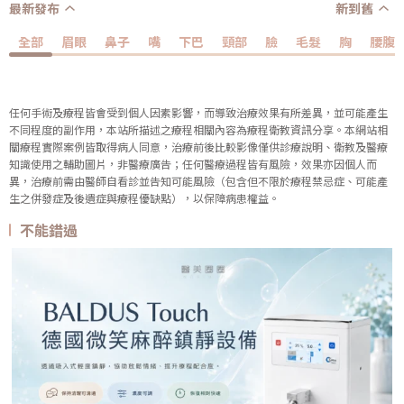
最新發布
新到舊
全部
眉眼
鼻子
嘴
下巴
頸部
臉
毛髮
胸
腰腹
任何手術及療程皆會受到個人因素影響，而導致治療效果有所差異，並可能產生
不同程度的副作用，本站所描述之療程相關內容為療程衛教資訊分享。本網站相
關療程實際案例皆取得病人同意，治療前後比較影像僅供診療說明、衛教及醫療
知識使用之輔助圖片，非醫療廣告；任何醫療過程皆有風險，效果亦因個人而
異，治療前需由醫師自看診並告知可能風險（包含但不限於療程禁忌症、可能產
生之併發症及後遺症與療程優缺點），以保障病患權益。
不能錯過