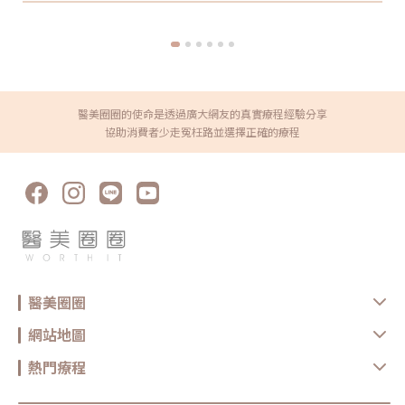
https://reurl.cc/x3EQZN歡迎訂閱我的頻道👉
https://reurl.cc/nY51k8關注杰膚美診所FB👉
https://reurl.cc/XQljva杰膚美診所官網👉https://jfmskin.com/關注
李杰年醫師FB👉https://reurl.cc/Mzk0nm杰膚美診所地址：104台北
市中山區復興北路50號2樓電話：02-8772-6625
醫美圈圈的使命是透過廣大網友的真實療程經驗分享
協助消費者少走冤枉路並選擇正確的療程
醫美圈圈
網站地圖
熱門療程