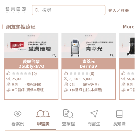
／
登入
註冊
網友熱搜療程
More
愛膚倍增
青萃光
DoublyxEVO
DermaV
(0)
(0)
25,000
5,000 ~ 15,000
54,00
0 則
(療程評價)
0 則
(療程評價)
0 則
0 位醫師
(提供本療程)
1 位醫師
(提供本療程)
0 位醫
看案例
聊醫美
查療程
問醫生
長知識