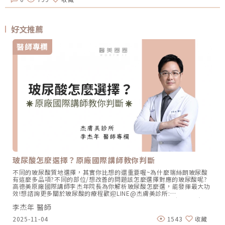
好文推薦
醫師專欄
玻尿酸怎麼選擇？原廠國際講師教你判斷
不同的玻尿酸質地選擇，其實你比想的還重要喔~為什麼瑞絲朗玻尿酸
有這麼多品項?不同的部位/想改善的問題該怎麼選擇對應的玻尿酸呢?
高德美原廠國際講師李杰年院長為你解析玻尿酸怎麼選，能發揮最大功
效!想諮詢更多關於玻尿酸的療程歡迎LINE@杰膚美診所:
https://page.line.me/xhc2941b重點摘要：00:11 玻尿酸作用介紹
李杰年 醫師
00:47 玻尿酸分為三大類型02:09 迷思一、玻尿酸打哪裡都可以？
02:36 迷思二、打完下巴蘋果肌看起來怪怪的？03:30 迷思三、臉部鬆
2025-11-04
1543
收藏
弛只能做拉皮嗎？05:00 總結LINE官方帳號一對一咨詢👉