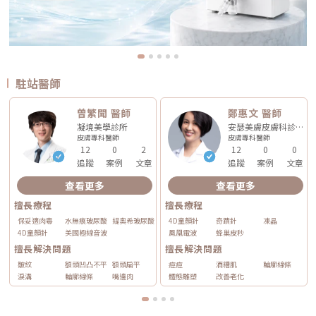
駐站醫師
曾繁聞 醫師
鄭惠文 醫師
凝境美學診所
安瑟美膚皮膚科診所
皮膚專科
醫師
皮膚專科
醫師
12
0
2
12
0
0
追蹤
案例
文章
追蹤
案例
文章
查看更多
查看更多
擅長療程
擅長療程
保妥適肉毒
水無痕玻尿酸
緹奧希玻尿酸
4D童顏針
奇蹟針
凍晶
4D童顏針
美國極線音波
鳳凰電波
蜂巢皮秒
擅長解決問題
擅長解決問題
皺紋
額頭凹凸不平
額頭扁平
痘痘
酒糟肌
輪廓線條
淚溝
輪廓線條
嘴邊肉
體態雕塑
改善老化