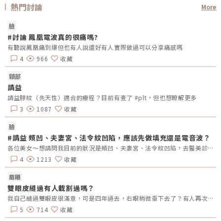
熱門討論
More
臉
#討論 鳳凰電波真的很痛嗎?
有聽說鳳凰痛到爆但也有人說還好有人實際做過可以分享痛感嗎
4
966
收藏
頸部
請益
請益脖紋（先天性）適合的療程？目前有查了 #plt，但也想瞭解更多
3
1087
收藏
臉
#請益 頰凹、夫妻宮、法令紋凹陷，應該先做填充還是電音波？
各位美女～想請問我目前的狀況是頰凹、夫妻宮、法令紋凹陷，去醫美診所諮詢，他是建議我電音波也要做，但療程下來要20萬左右，目前最困擾的是法令紋&gt;頰凹&gt;夫妻宮是先填充完再打電波嗎？還是先打電波再填充呢～～Â
4
1213
收藏
眉眼
雙眼皮縫過有人載割過嗎？
我自己縫過雙眼皮很滿意，可是四年過去，右眼稍微垂下去了？有人再次縫？或者換成割的？又或者聽說可以去掉一些眼皮脂肪的經驗嗎？
5
714
收藏