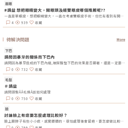
眉眼
#請益 想把眼睛變大，開眼頭及縫雙眼皮哪個推薦呢??
一直是單眼皮，想把眼睛變大，一直在考慮雙眼皮手術，但也有看到有開眼頭的手術，哪總推薦呢?還是兩個都做??需要注意甚麼嗎??
4
939
收藏
待解決問題
More
下巴
請問因暴牙的關係而下巴內
請問因為暴牙造成的下巴內縮,玻尿酸墊下巴的效果是否顯著，還是ㄧ定要置入性的墊下巴？
0
732
收藏
毛髮
＃請益
請問頭髮ÂÂ毛燥Â該如何處理
0
750
收藏
臉
討論臉上有痣要怎麼處理比較好？
臉上跟脖子有些小小痣，感覺髒髒的，很怕處理後會留疤，要怎麼做比較好？
0
799
收藏