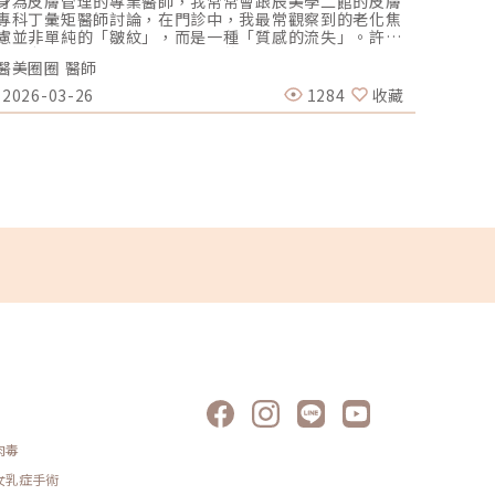
身為皮膚管理的專業醫師，我常常會跟辰美學二館的皮膚
脂肪
專科丁彙矩醫師討論，在門診中，我最常觀察到的老化焦
隆乳
慮並非單純的「皺紋」，而是一種「質感的流失」。許多
本集一
女性客戶來到辰美學，指著鏡中的自己說：「蔡醫師，我
肪會影
醫美圈圈 醫師
吳名倫
不想變臉，我也不想把臉填得像氣球一樣腫，但我就是覺
到D 
得臉變垂了、乾了，看起來很累。」這種「累感」，往往
摩用自
2026-03-26
1284
收藏
2025
來自於肌膚真皮層結構的崩解。過去我們習慣用玻尿酸去
將給妳
「填補」凹陷，或是用電音波去「緊緻」皮表，但在這兩
說0:
者之間，其實存在著一個關鍵的空白區：生物重塑（Bio-
於手術
Remodeling）。這就是為什麼我對 Profhilo 逆時針（俗
率 會
稱：璞菲洛）情有獨鍾的原因。一、 重新定義抗老：為什
關於手
麼妳需要的是「重塑」而非「填充」？在深入了解
看，自
Profhilo逆時針 之前，我們必須先釐清肌膚老化的本質。
困擾的
肌膚的年輕度由真皮層的三大支柱決定：水份、膠原蛋白
塑大解
（Collagen）以及彈力蛋白（Elastin）。多數人對膠原
@acl
蛋白耳熟能詳，它就像建築物的「鋼筋水泥」，負責撐起
http
皮膚的厚度與體積；然而，讓肌膚在做表情後能迅速回
http
彈、維持組織張力的關鍵，其實是彈力蛋白。彈力蛋白就
http
像支撐鋼筋的「橡皮筋」，不幸的是，人體在青春期過
FBht
後，彈力蛋白的合成速度就會大幅下降。當彈力蛋白流
整形
失，肌膚就會像失去彈性的鬆緊帶，出現細紋、毛孔粗
IGhtt
大、甚至是難以處理的「鬆弛型下垂」。傳統玻尿酸屬於
醫師：
「填充型」，主要目的是增加體積（Volumizing），如果
http
過度施打，容易造成面部僵硬或「醫美臉」。而 Profhilo
IGht
逆時針的誕生，是為了從細胞底層進行「修復與重塑」，
整形外
讓皮膚自己找回年輕時的彈性。二、 Profhilo 逆時針的科
1電話：
肉毒
學核心：NAHYCO™ 專利技術Profhilo逆時針來自瑞士著
名的 IBSA 製藥集團。身為專業醫師，我非常看重產品的
女乳症手術