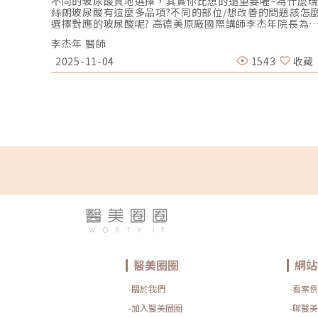
不同的玻尿酸質地選擇，其實你比想的還重要喔~為什麼
絲朗玻尿酸有這麼多品項?不同的部位/想改善的問題該怎
選擇對應的玻尿酸呢? 高德美原廠國際講師李杰年院長為
解析玻尿酸怎麼選，能發揮最大功效!想諮詢更多關於玻尿
李杰年 醫師
酸的療程歡迎LINE@杰膚美診所:
https://page.line.me/xhc2941b重點摘要：00:11 玻尿
2025-11-04
1543
收藏
酸作用介紹00:47 玻尿酸分為三大類型02:09 迷思一、玻
酸打哪裡都可以？02:36 迷思二、打完下巴蘋果肌看起來
怪怪的？03:30 迷思三、臉部鬆弛只能做拉皮嗎？05:00 
結LINE官方帳號一對一咨詢👉https://reurl.cc/x3EQZN
歡迎訂閱我的頻道👉https://reurl.cc/nY51k8關注杰膚
診所FB👉https://reurl.cc/XQljva杰膚美診所官網👉
https://jfmskin.com/關注李杰年醫師FB👉
https://reurl.cc/Mzk0nm杰膚美診所地址：104台北市
中山區復興北路50號2樓電話：02-8772-6625
醫美圈圈
網站
-關於我們
-看案例
-加入醫美圈圈
-聊醫美