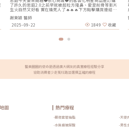
瑞
思庭今天要來開箱❤️依心商城❤️的客製化明星商品是訂購
麼
了許久的思庭2.0之前早就被超粒方隆鼻、愛里削骨等影片
你
生火自然又好看 實在燒死人了🔥🔥🔥下方點擊購買連結
🔗⬇️⬇️⬇️https://lin.ee/DLnEwZE( 此為預購商品 煩請耐
謝東穎 醫師
心等候回覆 )思庭大改造方案內容物💁‍♀️五爪前額拉提*1👃
結構式隆鼻*1 (加購縮鼻翼、敲鼻骨、貴族手術)👄微笑嘴
2025-09-22
1849
收藏
尿
角*1 (加購嘴邊肉拉提)重點摘要：00:00 搶先看⚡⚡01:43
開箱手術方案內容物02:02 上臉眉眼分析 : 五爪前額拉提
總
02:36 中臉隆鼻分析 : 結構式隆鼻合併貴族手術03:58 下臉
唇巴分析 : 微笑嘴角+嘴扁肉拉提04:43 華麗買家秀05:25
美
五星好評分享⭐⭐⭐⭐⭐▸▸歡迎合作洽談：
followheart.marketing@gmail.com◂◂依心唯美整形外
科診所地址｜台北市信義區基隆路二段15號2樓電話｜
（02）2345-6777官方網站｜
https://www.followheart.com.tw/官方諮詢｜
醫美圈圈的使命是透過廣大網友的真實療程經驗分享
https://follow-heart.com/line臉書粉專｜
協助消費者少走冤枉路並選擇正確的療程
https://follow-heart.com/case_fbIG追起來｜
https://follow-heart.com/case_igWeChat ID｜
Dr_followheart
地圖
熱門療程
-顯微套管抽脂
-天使
-水無痕玻尿酸
-男性