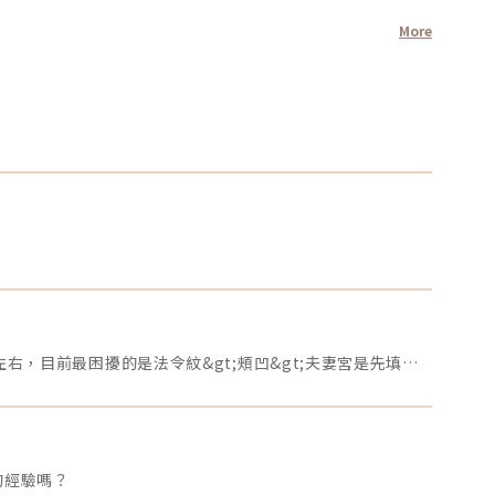
More
各位美女～想請問我目前的狀況是頰凹、夫妻宮、法令紋凹陷，去醫美診所諮詢，他是建議我電音波也要做，但療程下來要20萬左右，目前最困擾的是法令紋&gt;頰凹&gt;夫妻宮是先填充完再打電波嗎？還是先打電波再填充呢～～Â
的經驗嗎？