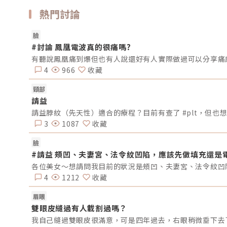
熱門討論
臉
#討論 鳳凰電波真的很痛嗎?
有聽說鳳凰痛到爆但也有人說還好有人實際做過可以分享痛
4
966
收藏
頸部
請益
請益脖紋（先天性）適合的療程？目前有查了 #plt，但也
3
1087
收藏
臉
#請益 頰凹、夫妻宮、法令紋凹陷，應該先做填充還是
4
1212
收藏
眉眼
雙眼皮縫過有人載割過嗎？
我自己縫過雙眼皮很滿意，可是四年過去，右眼稍微垂下去