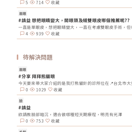
5
714
收藏
眉眼
#請益 想把眼睛變大，開眼頭及縫雙眼皮哪個推薦呢??
一直是單眼皮，想把眼睛變大，一直在考慮雙眼皮手術，但也
4
939
收藏
待解決問題
眉眼
#分享 拜拜熊貓眼
0
1029
收藏
臉
#請益
欲請教臉部暗沉，適合做哪種短天期療程，明亮有光澤
0
753
收藏
毛髮