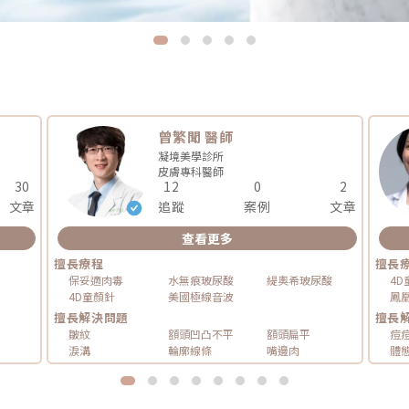
曾繁聞 醫師
凝境美學診所
皮膚專科
醫師
30
12
0
2
文章
追蹤
案例
文章
查看更多
擅長療程
擅長
保妥適肉毒
水無痕玻尿酸
緹奧希玻尿酸
4D
4D童顏針
美國極線音波
鳳
擅長解決問題
擅長
皺紋
額頭凹凸不平
額頭扁平
痘
淚溝
輪廓線條
嘴邊肉
體