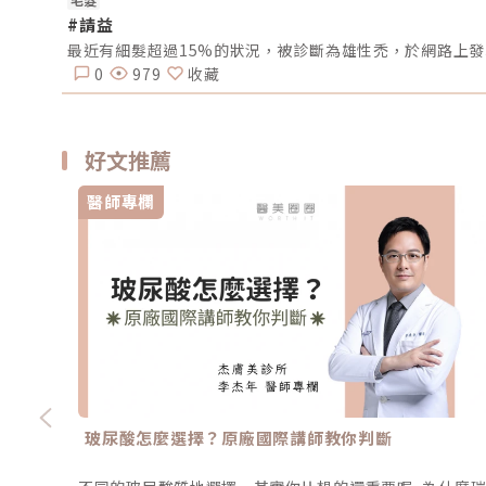
#請益
最近有細髮超過15%的狀況，被診斷為雄性禿，於網路上
0
979
收藏
好文推薦
醫師專欄
玻尿酸怎麼選擇？原廠國際講師教你判斷