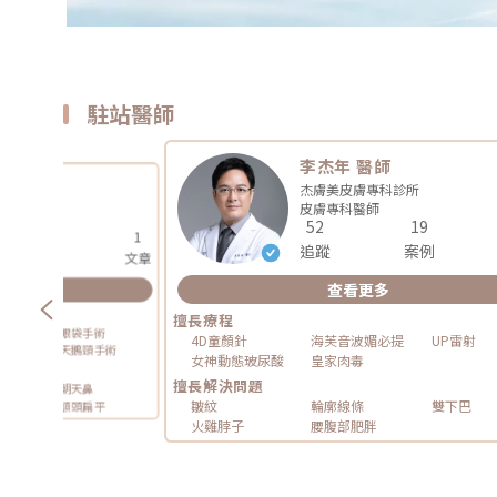
駐站醫師
李杰年 醫師
醫師
杰膚美皮膚專科診所
皮膚專科
醫師
醫師
52
19
5
1
追蹤
案例
案例
文章
查看更多
更多
擅長療程
ex 隆鼻手術
眼袋手術
4D童顏針
海芙音波媚必提
UP雷射
海芙音波
天鵝頸手術
女神動態玻尿酸
皇家肉毒
擅長解決問題
低
朝天鼻
皺紋
輪廓線條
雙下巴
條
額頭扁平
火雞脖子
腰腹部肥胖