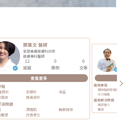
鄭惠文 醫師
林才民
安瑟美膚皮膚科診所
林才民
皮膚專科
醫師
整形外
12
0
0
15
追蹤
案例
文章
追蹤
查看更多
查
擅長療程
療程
精微脂肪移植槍
童顏針
奇蹟針
凍晶
水刀抽脂
眼袋
凰電波
蜂巢皮秒
擅長解決問題
解決問題
胸部過小
乳房
痘
酒糟肌
輪廓線條
眼袋
肌膚
態雕塑
改善老化