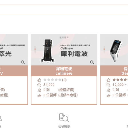
光
犀利電波
得
aV
cellinew
De
(0)
54,000
12,000 ~
價)
0 則
(療程評價)
0 則
療程)
0 位醫師
(提供本療程)
0 位醫師
美
查療程