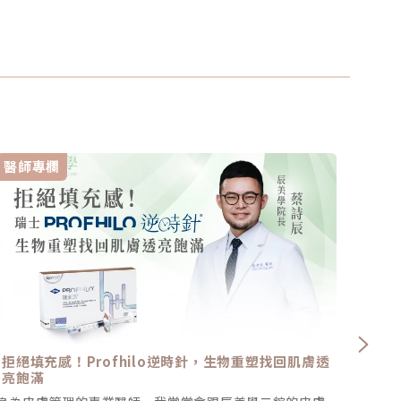
醫師專欄
醫師
拒絕填充感！Profhilo逆時針，生物重塑找回肌膚透
自體
亮飽滿