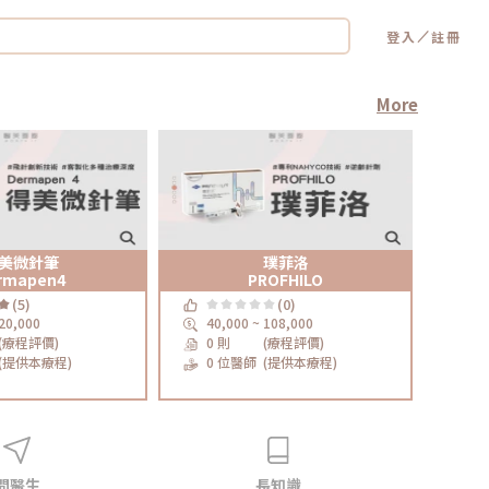
／
登入
註冊
More
美微針筆
璞菲洛
rmapen4
PROFHILO
(5)
(0)
 20,000
40,000 ~ 108,000
4,
(療程評價)
0 則
(療程評價)
0 
(提供本療程)
0 位醫師
(提供本療程)
0
問醫生
長知識