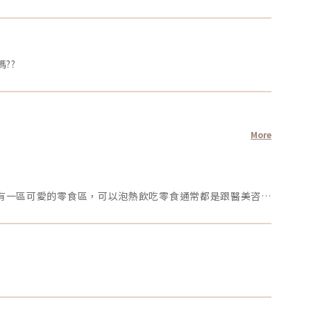
??
More
今天要來帶大家介紹的是我打熊貓針的診所位在📍台北市大安區的✨秘X美學診所✨診所走一個漂亮舒適的風格，讓人感到安心還有一區可愛的零食區，可以泡熱飲吃零食通常都是跟醫美咨詢師資訊完後就會進到診療室醫師會再詳細說明一下療程，有什麼問題也可以立馬問醫生，為我施打的醫生是Mr.陳 醫師🧑‍⚕️超級幽默親和力十足😆 為很怕打針的我轉移了不少注意力！選對醫師真的很重要🙌🏻外面還有一區休息區，是獨立的座位空間，可以坐在沙發上休息，整個環境都很舒適～推給大家✌🏻