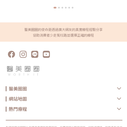
https://reurl.cc/XQljva杰膚美診所官網👉https://jfmskin.com/關注
李杰年醫師FB👉https://reurl.cc/Mzk0nm杰膚美診所地址：104台北
市中山區復興北路50號2樓電話：02-8772-6625
醫美圈圈的使命是透過廣大網友的真實療程經驗分享
協助消費者少走冤枉路並選擇正確的療程
醫美圈圈
網站地圖
熱門療程