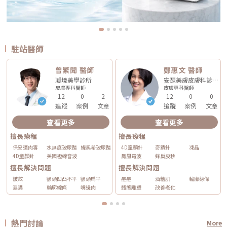
駐站醫師
曾繁聞 醫師
鄭惠文 醫師
凝境美學診所
安瑟美膚皮膚科診所
皮膚專科
醫師
皮膚專科
醫師
12
0
2
12
0
0
追蹤
案例
文章
追蹤
案例
文章
查看更多
查看更多
擅長療程
擅長療程
保妥適肉毒
水無痕玻尿酸
緹奧希玻尿酸
4D童顏針
奇蹟針
凍晶
4D童顏針
美國極線音波
鳳凰電波
蜂巢皮秒
擅長解決問題
擅長解決問題
皺紋
額頭凹凸不平
額頭扁平
痘痘
酒糟肌
輪廓線條
淚溝
輪廓線條
嘴邊肉
體態雕塑
改善老化
熱門討論
More