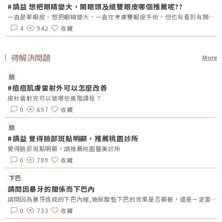
#請益 想把眼睛變大，開眼頭及縫雙眼皮哪個推薦呢??
一直是單眼皮，想把眼睛變大，一直在考慮雙眼皮手術，但也有看到有開眼頭的手術，哪總推薦呢?還是兩個都做??需要注意甚麼嗎??
4
942
收藏
待解決問題
More
臉
#痘痘肌膚雷射外可以怎麼改善
皮秒雷射完可以做哪些進階課程？
0
697
收藏
臉
#請益 覺得臉部斑點明顯，推薦桃園診所
覺得臉部斑點明顯，請推薦桃園醫美診所
0
789
收藏
下巴
請問因暴牙的關係而下巴內
請問因為暴牙造成的下巴內縮,玻尿酸墊下巴的效果是否顯著，還是ㄧ定要置入性的墊下巴？
0
733
收藏