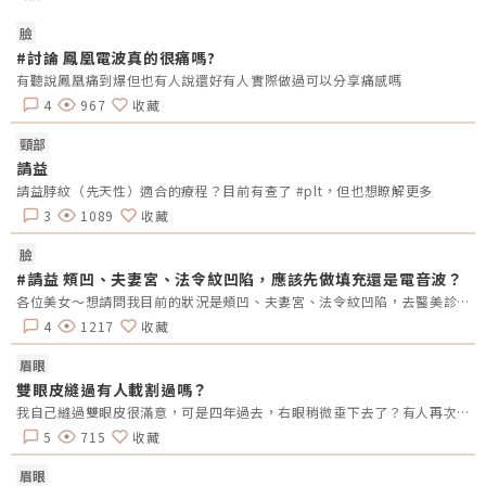
臉
#討論 鳳凰電波真的很痛嗎?
有聽說鳳凰痛到爆但也有人說還好有人實際做過可以分享痛感嗎
4
967
收藏
頸部
請益
請益脖紋（先天性）適合的療程？目前有查了 #plt，但也想瞭解更多
3
1089
收藏
臉
#請益 頰凹、夫妻宮、法令紋凹陷，應該先做填充還是電音波？
各位美女～想請問我目前的狀況是頰凹、夫妻宮、法令紋凹陷，去醫美診所諮詢，他是建議我電音波也要做，但療程下來要20萬左右，目前最困擾的是法令紋&gt;頰凹&gt;夫妻宮是先填充完再打電波嗎？還是先打電波再填充呢～～Â
4
1217
收藏
眉眼
雙眼皮縫過有人載割過嗎？
我自己縫過雙眼皮很滿意，可是四年過去，右眼稍微垂下去了？有人再次縫？或者換成割的？又或者聽說可以去掉一些眼皮脂肪的經驗嗎？
5
715
收藏
眉眼