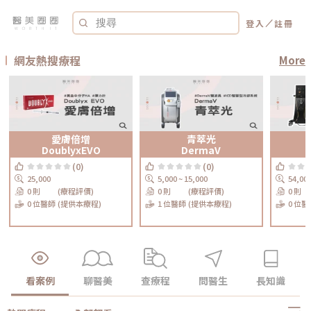
／
登入
註冊
網友熱搜療程
More
愛膚倍增
青萃光
DoublyxEVO
DermaV
(0)
(0)
25,000
5,000 ~ 15,000
54,00
0 則
(療程評價)
0 則
(療程評價)
0 則
0 位醫師
(提供本療程)
1 位醫師
(提供本療程)
0 位醫
看案例
聊醫美
查療程
問醫生
長知識