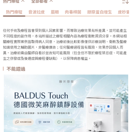
熱門療程
全部都看
熱門療程
音波拉皮
眉眼
肉毒桿菌
膠原蛋白增生
皮秒雷
任何手術及療程皆會受到個人因素影響，而導致治療效果有所差異，並可能產生
不同程度的副作用，本站所描述之療程相關內容為療程衛教資訊分享。本網站相
關療程實際案例皆取得病人同意，治療前後比較影像僅供診療說明、衛教及醫療
知識使用之輔助圖片，非醫療廣告；任何醫療過程皆有風險，效果亦因個人而
異，治療前需由醫師自看診並告知可能風險（包含但不限於療程禁忌症、可能產
生之併發症及後遺症與療程優缺點），以保障病患權益。
不能錯過