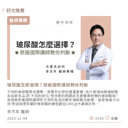
好文推薦
醫師專欄
玻尿酸怎麼選擇？原廠國際講師教你判斷
不同的玻尿酸質地選擇，其實你比想的還重要喔~為什麼瑞絲朗玻尿酸
有這麼多品項?不同的部位/想改善的問題該怎麼選擇對應的玻尿酸呢?
高德美原廠國際講師李杰年院長為你解析玻尿酸怎麼選，能發揮最大功
效!想諮詢更多關於玻尿酸的療程歡迎LINE@杰膚美診所:
https://page.line.me/xhc2941b重點摘要：00:11 玻尿酸作用介紹
李杰年 醫師
00:47 玻尿酸分為三大類型02:09 迷思一、玻尿酸打哪裡都可以？
02:36 迷思二、打完下巴蘋果肌看起來怪怪的？03:30 迷思三、臉部鬆
2025-11-04
1543
收藏
弛只能做拉皮嗎？05:00 總結LINE官方帳號一對一咨詢👉
https://reurl.cc/x3EQZN歡迎訂閱我的頻道👉
https://reurl.cc/nY51k8關注杰膚美診所FB👉