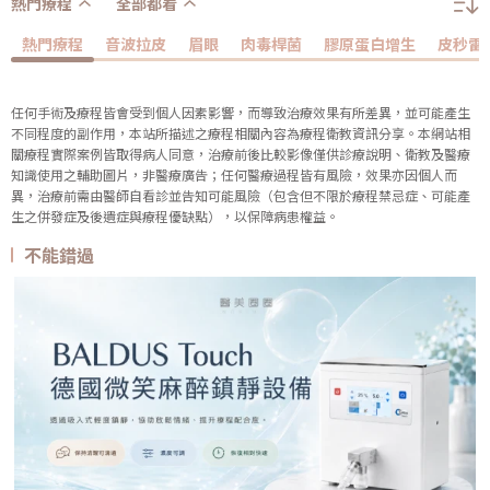
熱門療程
全部都看
熱門療程
音波拉皮
眉眼
肉毒桿菌
膠原蛋白增生
皮秒雷
任何手術及療程皆會受到個人因素影響，而導致治療效果有所差異，並可能產生
不同程度的副作用，本站所描述之療程相關內容為療程衛教資訊分享。本網站相
關療程實際案例皆取得病人同意，治療前後比較影像僅供診療說明、衛教及醫療
知識使用之輔助圖片，非醫療廣告；任何醫療過程皆有風險，效果亦因個人而
異，治療前需由醫師自看診並告知可能風險（包含但不限於療程禁忌症、可能產
生之併發症及後遺症與療程優缺點），以保障病患權益。
不能錯過