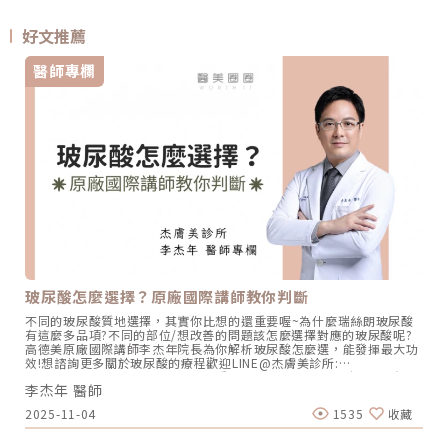
好文推薦
醫師專欄
玻尿酸怎麼選擇？原廠國際講師教你判斷
不同的玻尿酸質地選擇，其實你比想的還重要喔~為什麼瑞絲朗玻尿酸
有這麼多品項?不同的部位/想改善的問題該怎麼選擇對應的玻尿酸呢?
高德美原廠國際講師李杰年院長為你解析玻尿酸怎麼選，能發揮最大功
效!想諮詢更多關於玻尿酸的療程歡迎LINE@杰膚美診所:
https://page.line.me/xhc2941b重點摘要：00:11 玻尿酸作用介紹
李杰年 醫師
00:47 玻尿酸分為三大類型02:09 迷思一、玻尿酸打哪裡都可以？
02:36 迷思二、打完下巴蘋果肌看起來怪怪的？03:30 迷思三、臉部鬆
2025-11-04
1535
收藏
弛只能做拉皮嗎？05:00 總結LINE官方帳號一對一咨詢👉
https://reurl.cc/x3EQZN歡迎訂閱我的頻道👉
https://reurl.cc/nY51k8關注杰膚美診所FB👉