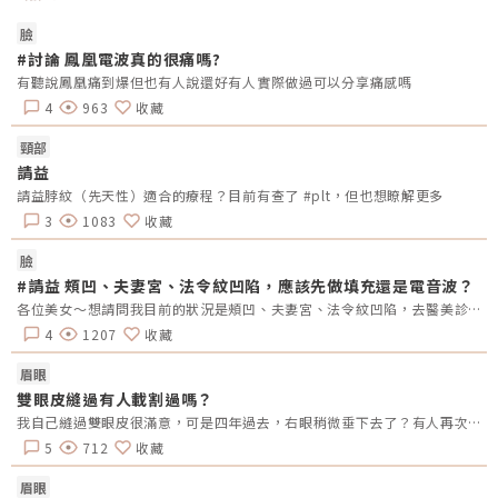
臉
#討論 鳳凰電波真的很痛嗎?
有聽說鳳凰痛到爆但也有人說還好有人實際做過可以分享痛感嗎
4
963
收藏
頸部
請益
請益脖紋（先天性）適合的療程？目前有查了 #plt，但也想瞭解更多
3
1083
收藏
臉
#請益 頰凹、夫妻宮、法令紋凹陷，應該先做填充還是電音波？
各位美女～想請問我目前的狀況是頰凹、夫妻宮、法令紋凹陷，去醫美診所諮詢，他是建議我電音波也要做，但療程下來要20萬左右，目前最困擾的是法令紋&gt;頰凹&gt;夫妻宮是先填充完再打電波嗎？還是先打電波再填充呢～～Â
4
1207
收藏
眉眼
雙眼皮縫過有人載割過嗎？
我自己縫過雙眼皮很滿意，可是四年過去，右眼稍微垂下去了？有人再次縫？或者換成割的？又或者聽說可以去掉一些眼皮脂肪的經驗嗎？
5
712
收藏
眉眼