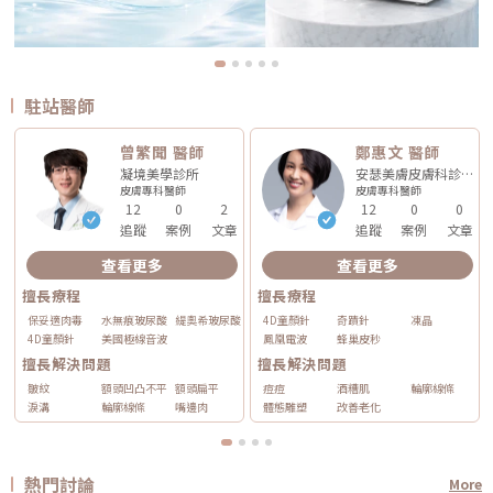
駐站醫師
曾繁聞 醫師
鄭惠文 醫師
凝境美學診所
安瑟美膚皮膚科診所
皮膚專科
醫師
皮膚專科
醫師
12
0
2
12
0
0
追蹤
案例
文章
追蹤
案例
文章
查看更多
查看更多
擅長療程
擅長療程
保妥適肉毒
水無痕玻尿酸
緹奧希玻尿酸
4D童顏針
奇蹟針
凍晶
4D童顏針
美國極線音波
鳳凰電波
蜂巢皮秒
擅長解決問題
擅長解決問題
皺紋
額頭凹凸不平
額頭扁平
痘痘
酒糟肌
輪廓線條
淚溝
輪廓線條
嘴邊肉
體態雕塑
改善老化
熱門討論
More