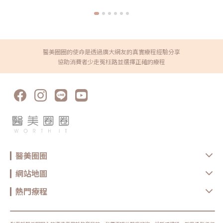
https://reurl.cc/XQljva杰膚美診所官網👉https://jfmskin.com/關注
李杰年醫師FB👉https://reurl.cc/Mzk0nm杰膚美診所地址：104台北
市中山區復興北路50號2樓電話：02-8772-6625
醫美圈圈的使命是透過廣大網友的真實療程經驗分享
協助消費者少走冤枉路並選擇正確的療程
醫美圈圈
網站地圖
熱門療程