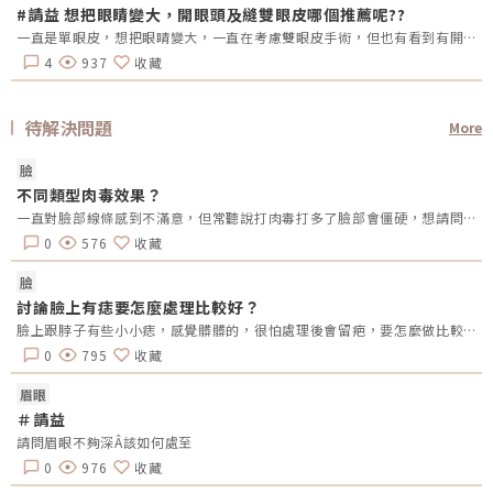
#請益 想把眼睛變大，開眼頭及縫雙眼皮哪個推薦呢??
一直是單眼皮，想把眼睛變大，一直在考慮雙眼皮手術，但也有看到有開眼頭的手術，哪總推薦呢?還是兩個都做??需要注意甚麼嗎??
4
937
收藏
待解決問題
More
臉
不同類型肉毒效果？
一直對臉部線條感到不滿意，但常聽說打肉毒打多了臉部會僵硬，想請問有施打過的人的真實感受，大概需要多久補打一次？以及不同品牌的差異？謝謝！
0
576
收藏
臉
討論臉上有痣要怎麼處理比較好？
臉上跟脖子有些小小痣，感覺髒髒的，很怕處理後會留疤，要怎麼做比較好？
0
795
收藏
眉眼
＃請益
請問眉眼不夠深Â該如何處至
0
976
收藏