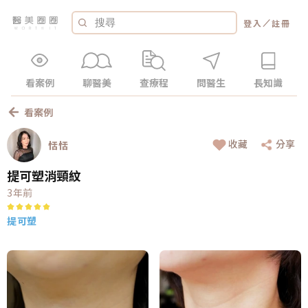
／
登入
註冊
看案例
聊醫美
查療程
問醫生
長知識
看案例
收藏
分享
恬恬
提可塑消頸紋
3年前
提可塑