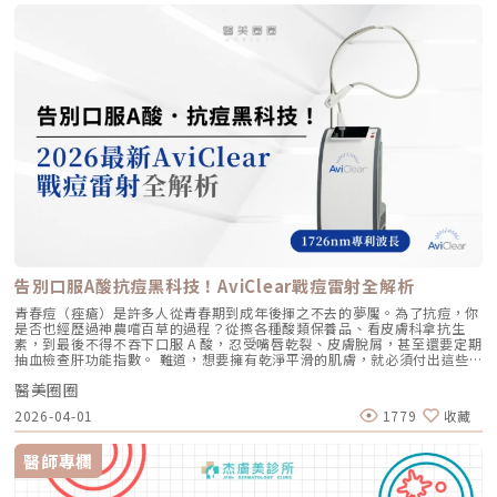
淚溝淚溝是從內眼角沿著下眼瞼靠鼻側延伸出的一條凹溝，是骨骼與皮膚之
間的韌帶牽引所造成的凹陷。淚溝本身多半和「凹陷」有關，而不是脂肪膨
出，因此和眼袋的處理邏輯完全不同，淚溝要「填補」，眼袋常需要「移除
或重新分布脂肪」。很多人以為自己眼袋很嚴重，其實只是淚溝太深，光影
對比之下讓下眼瞼看起來浮腫，這也是門診中最常被誤判的狀況。二、為什
麼會出現淚溝與眼袋？淚溝的成因可分為兩種： 先天性：眼皮較薄、韌帶
較緊的人，年輕時就可能有淚溝。 後天老化：隨著年齡增長，眼周脂肪流
失或位移、骨膜支撐力下降，淚溝會更加明顯。眼袋的成因則多與眼窩隔膜
鬆弛有關，脂肪失去支撐向前膨出，加上熬夜、過敏、鹽分攝取過多造成的
水腫，都會讓眼袋看起來更嚴重。三、該如何改善淚溝與眼袋？治療前，最
重要的是先分辨問題根源，才不會「補錯地方」或「白挨一刀」。非侵入式
微整療程針對單純的淚溝凹陷，玻尿酸填補是目前臨床上最常見、恢復期最
短的方式，透過精準劑量與注射層次，把凹陷的部位「墊平」，讓眼周恢復
平滑。手術矯正如果是脂肪膨出明顯的眼袋，或合併皮膚鬆弛，玻尿酸就無
法解決根本問題，這時可能需要透過眼袋手術（內開或外開），將多餘脂肪
重新分布或移除，同時緊緻皮膚。複合式治療臨床上很多人並非單一問題，
而是淚溝合併輕微眼袋，這種情況通常建議「填補＋緊緻」雙管齊下，效果
才會自然、不顯突兀。四、淚溝填補推薦：保柔緹玻尿酸在淚溝的玻尿酸選
告別口服A酸抗痘黑科技！AviClear戰痘雷射全解析
擇上，我個人在門診中經常使用保柔緹（Belotero）玻尿酸。保柔緹的特色
在於質地細緻、延展性佳，注射後能均勻融入組織、服貼度高，比較不容易
青春痘（痤瘡）是許多人從青春期到成年後揮之不去的夢魘。為了抗痘，你
出現局部凸起或泛藍（Tyndall effect）的狀況，特別適合眼下這種皮膚
是否也經歷過神農嚐百草的過程？從擦各種酸類保養品、看皮膚科拿抗生
薄、活動度高的精細部位。搭配正確的注射層次與劑量控制，保柔緹可以讓
素，到最後不得不吞下口服 A 酸，忍受嘴唇乾裂、皮膚脫屑，甚至還要定期
淚溝呈現自然的填補效果，摸起來也偏柔軟，不會有明顯的異物感，是許多
抽血檢查肝功能指數。 難道，想要擁有乾淨平滑的肌膚，就必須付出這些
想改善淚溝、卻擔心「一眼看出來有打針」的求美者的優先選擇。最後想提
代價嗎？ 隨著醫學美容科技的進步，抗痘治療終於迎來了劃時代的突破。
醒大家醫療從來不是單純的商業交易，任何療程都伴隨著風險與個體差異。
醫美圈圈
全球首款獲得美國 FDA 認證，專門針對「皮脂腺」進行治療的 AviClear 戰
淚溝、眼袋、臥蠶的處理方式因人而異，建議實際回診讓醫師評估你的眼周
痘雷射 正式問世。它主打不需依賴藥物、無嚴重副作用，透過專利
2026-04-01
1779
收藏
結構、皮膚狀況與老化程度，才能規劃出最適合、最自然的改善方案。如果
1726nm 波長雷射，從根源「關閉」過度活躍的皮脂腺。 這篇文章將帶你
你也有眼周困擾，歡迎回診諮詢，一起找回明亮有神的眼神。
全面深入了解 AviClear 戰痘雷射的作用原理、與傳統治療的差異、療程細
節以及真實的術後效果，幫助你評估這項抗痘黑科技是否適合自己。為什麼
醫師專欄
痘痘總是反覆發作？看懂萬惡之源「皮脂腺」在認識 AviClear 戰痘雷射之
前，我們必須先了解痘痘（痤瘡）究竟是怎麼形成。青春痘的生成機制主要