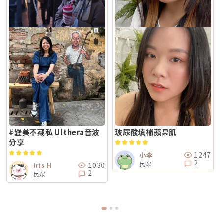
#變美不藏私 Ulthera音波
玻尿酸填補蘋果肌
分享
1247
小李
2
民眾
1030
Iris H
2
民眾