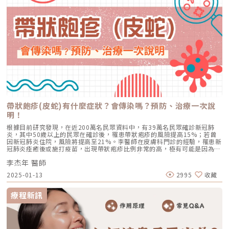
包含四大關鍵： 皮脂分泌過盛：受到賀爾蒙、壓力、飲食或基因影響，皮
脂腺製造出過多的油脂。 毛囊角化異常：老廢角質無法正常代謝，與油脂
混合後堵塞毛孔，形成粉刺。 痤瘡桿菌增生：堵塞的無氧毛孔成為痤瘡桿
菌（C. acnes）的溫床，細菌大量繁殖。 發炎反應：細菌代謝物引發免疫
反應，導致紅腫、化膿，形成嚴重的囊腫型或膿皰型痘痘。在這四個環節
中，「皮脂分泌過盛」是啟動後續一連串災難的開關。傳統的治療方式，如
抗生素主要針對殺菌；外用酸類主要針對去角質。唯有口服 A 酸能夠有效抑
制皮脂腺分泌，這也是為什麼口服 A 酸過去被視為治療嚴重痘痘的終極武
器。然而，口服 A 酸伴隨著全身性的副作用。而 AviClear 戰痘雷射的誕
生，就是為了一次解決這個痛點：我們能不能在不吃藥的情況下，精準且長
效地控制皮脂腺？什麼是 AviClear 戰痘雷射？解密 1726nm 的物理奇蹟
AviClear 戰痘雷射是一台利用特定波長光能來治療痤瘡的醫療儀器。它的核
心技術在於突破性的1726nm 波長雷射。1. 為什麼是 1726nm 波長？「專
吃油脂」的標靶治療在雷射醫學中，不同的波長會被不同的目標物（如黑色
素、血紅素、水分）吸收。1726nm 這個波長非常特殊，它在人體組織
帶狀皰疹(皮蛇)有什麼症狀？會傳染嗎？預防、治療一次說
中，被皮脂（油脂）吸收的效率，大約是被水分吸收的 2 倍。當 AviClear
明！
的雷射光束打入真皮層時，能量會精準地被富含油脂的「皮脂腺」大量吸
收，進而產生熱能。這些熱能會破壞過度活躍的皮脂腺細胞，變得萎縮、分
根據目前研究發現，在近200萬名民眾資料中，有39萬名民眾確診新冠肺
泌量大幅下降。當沒有過多的油脂，毛孔就不易堵塞，痤瘡桿菌也失去了生
炎，其中50歲以上的民眾在確診後，罹患帶狀疱疹的風險提高15%；若曾
存的養分，痘痘自然就失去了生長的溫床。2. AviCool™ 藍寶石冷卻系統：
因新冠肺炎住院，風險將提高至21%。李醫師在皮膚科門診的經驗，罹患新
保護表皮，大幅提升舒適度既然要用熱能破壞深層的皮脂腺，表皮會不會被
冠肺炎痊癒後或施打疫苗，出現帶狀疱疹比例非常的高，極有可能是因為新
燙傷？這正是 AviClear 的另一項核心專利。機器配備了專屬的 AviCool™
冠病毒與新冠疫苗過於強大，免疫系統需要出動大量免疫細胞協助製造對付
藍寶石接觸式冷卻系統。在雷射擊發前、擊發中與擊發後，冷卻系統會持續
李杰年 醫師
新冠病毒的抗體，導致全身整體免疫力下降，因此讓伺機而動的帶狀疱疹病
將表皮溫度維持在安全的低溫狀態。這不僅能防止表皮熱傷害、避免術後反
毒，找到機會突破防線。（圖／杰膚美診所-李杰年醫師提供）究竟每個人
黑，更大幅降低了療程中的痛感，讓患者在不需要敷麻藥的情況下（視個人
2025-01-13
2995
收藏
終其一生有三分之一機率得到的帶狀疱疹是什麼?它有什麼症狀?又有什麼可
耐受度而定），也能順利完成治療。AviClear 戰痘雷射 vs. 藍雷射與傳統療
怕的併發症? 今天就來跟大家說明。什麼是帶狀皰疹(皮蛇)?帶狀皰疹
法：抗痘金大PK過去我們面對嚴重的青春痘，「吞口服A酸」幾乎是唯一的
（Herpes zoster）俗稱皮蛇(shingles)，是由水痘病毒（Varicella zoster
療程新訊
終極解方。然而，隨著光電科技的突破，現代的醫美抗痘已經邁入了「精準
virus）引發的疾病，小水痘病毒首次進入身體後，會先在淋巴結複製，接
破壞皮脂腺」的新紀元。目前市面上討論度最高的兩大抗痘黑科技，分別是
著進入肝臟、脾臟，再侵犯到全身。皮膚水泡與紅疹，通常從頭、頸部開始
AviClear 戰痘雷射與 CAPRI 藍雷射。雖然兩者都主打不吃藥、從根源控
出現，再蔓延到軀幹。康復之後，水痘病毒會跑進脊椎的「背根神經節」永
油，但在波長與作用機制上卻有著根本的差異。我們該如何選擇？它們與傳
久潛伏，所以沒長過水痘的人，不會感染帶狀皰疹。一旦秋冬氣溫下降，或
統的口服A酸又有什麼不同？以下為您全面解析。頂尖對決：AviClear 戰痘
是身體免疫力降低，像是：心理壓力大、受重大外傷、發燒免疫力低下