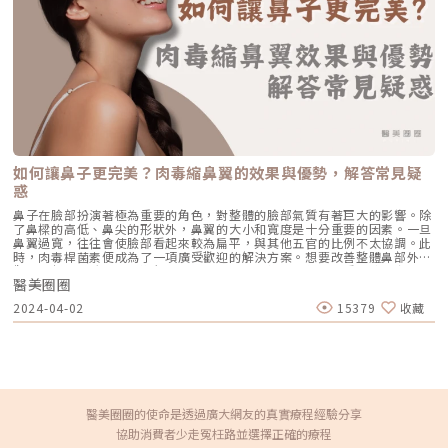
雷射 vs. CAPRI 藍雷射這兩款都是目前熱門的無藥物抗痘雷射，雖然目標一
（如：血癌、淋巴癌等癌症、器官移植患者）使用影響免疫力的藥物（如：
致，但「作戰策略」卻截然不同：1. AviClear 戰痘雷射（1726nm）：專
癌症化療、放射線治療、類固醇、免疫抑制劑等）病毒就會再活化，成為帶
注皮脂腺的「源頭阻斷」作用原理：搭載專利 1726nm 波長，具備極高的
狀皰疹。帶狀皰疹(皮蛇)症狀有哪些？帶狀皰疹初期症狀不明顯，所以常常
「油脂專一性」，能穿透皮膚精準鎖定並加熱肥大的皮脂腺，使其萎縮。核
有患者誤以為是肌肉、神經或腹部疼痛到其他科別就診，初期最常見的是身
心強項：直接從源頭切斷出油量並破壞痘痘的生長環境，主打極長效的抗痘
體或臉部單側的症狀有：紅腫、痠麻、發癢，2-4天才會出現皮膚紅疹，接
與控油效果，非常適合追求長期穩定膚況、不想依賴藥物的人。2. CAPRI
下來會進展成水泡、再進展為膿泡，中期則會有類似燒燙傷的脫皮，最後慢
藍雷射（1450nm + 450nm）：控油＋殺菌的「雙效複合」作用原理：結
慢變乾、結痂癒合。不過最讓人困擾的，還是帶狀皰疹留下的併發症:1. 神
合 1450nm 的熱能來縮減皮脂腺（控油），同時搭配 450nm 藍光直接消
經痛這是最常見，因為病毒初期破壞神經，而神經的修復比其他組織要來得
滅表皮的痤瘡桿菌（殺菌）。核心強項：雙管齊下，對於臉上正在急性發
慢，若疼痛持續超過 4 個月，則稱為帶狀皰疹後神經痛(post-herpetic
炎、紅腫的痘痘，具有極佳的立即退紅與消炎效果，適合需要快速壓制大面
neuralgia，PHN)，機率隨著年紀和初期症狀的嚴重度不同，疼痛的時間可
積發炎的患者。3. 傳統終極武器：口服A酸（Isotretinoin）作用原理：屬
能長達好幾個月，嚴重的人甚至會長達數年。2. 繼發性細菌感染傷口照護不
於全身性的系統性治療。它能全面抑制皮脂腺分泌、使皮脂腺萎縮，同時促
佳，或者是免疫力較低的年長者，容易導致蜂窩性組織炎。3. 眼部併發症在
進毛囊正常角化，並大幅減少發炎反應與痤瘡桿菌增生。核心強項：能夠一
如何讓鼻子更完美？肉毒縮鼻翼的效果與優勢，解答常見疑
鼻尖、眼睛附近病毒可能蔓延至眼睛影響到三叉神經的眼支（ CNV1 ）引起
次打擊痘痘的四大成因，對於嚴重型、結節囊腫型痘痘，或是對其他治療
惑
一連串眼睛疾患，如：結膜炎，角膜炎及葡萄膜（虹膜）炎等續發性細菌感
（包含抗生素、外用藥膏）無效的頑固型痘痘，具有極高的治癒率與長效
染，最嚴重可能導致青光眼及失明，所以若是侵犯到這周圍的帶狀皰疹，應
性。需注意事項：伴隨較明顯的副作用，最常見包含嘴唇乾裂、皮膚乾燥脫
鼻子在臉部扮演著極為重要的角色，對整體的臉部氣質有著巨大的影響。除
盡速尋求眼科醫師評估。4. 排泄功能障礙長在生殖器附近的帶狀皰疹擔心影
皮、眼睛乾澀等。此外，孕婦絕對禁用（具致畸胎性），療程期間需配合醫
了鼻樑的高低、鼻尖的形狀外，鼻翼的大小和寬度是十分重要的因素。一旦
響薦神經叢（S2 ），可能引發膀胱無力、解不小便出來，有時伴隨便秘。
師定期抽血監測肝功能與血脂，且通常需持續服用數個月至一年以上以達到
鼻翼過寬，往往會使臉部看起來較為扁平，與其他五官的比例不太協調。此
（圖／杰膚美診所-李杰年醫師提供）帶狀皰疹如何治療?在治療前，李醫師
標準的累積劑量。CAPRI 藍雷射與 AviClear 戰痘雷射最主要的差異，在於
時，肉毒桿菌素便成為了一項廣受歡迎的解決方案。想要改善整體鼻部外
這裡首先要釐清”還有病毒活躍”、”有皮膚未癒合傷口”以及 ”患部疼
「雷射波長」與「對油脂的吸收破壞力」。簡單來說，藍雷射主打「控油加
觀，大部分常聽到的是進行隆鼻手術，但肉毒桿菌素作為一種快速、安全的
痛難耐”這三個不同的概念，因為每個人的症狀跟病程都不同，治療方式也
殺菌」的雙效機制，適合用來對付輕中度的痘痘與毛孔粗大問題；而
醫美圈圈
方式，同樣可以有效地修飾鼻型，達到調整五官比例的效果。單次肉毒桿菌
會有所不同。病毒活躍:一般免疫力不要太差的成人，通常三到五天就能重
1726nm 的戰痘雷射則是專為「阻斷皮脂腺」而生，能精準且深度地破壞
素療程即可明顯見效，讓臉部比例更加完美。肉毒桿菌素縮鼻翼的效果與優
新建立對於病毒的壓制能力，這也就是為何口服或抗病毒藥物都建議在三到
2024-04-02
15379
收藏
出油源頭，因此更適合用來拯救中重度發炎、滿臉油光，以及長年反覆發作
勢是什麼？適用條件？小編彙整了讀者們最想要了解的常見問答，希望能幫
五天之內投予才能縮短病程，如觀察到紅疹範圍不再擴大，就是身體已經壓
的頑固型痘痘肌。誰最適合打 AviClear 戰痘雷射？如果符合以下任一情
助大家更好地了解肉毒桿菌素縮鼻翼的相關資訊。完美鼻翼比例怎麼判斷？
制住病毒的證據之一。當身體已經建立壓制病毒的免疫力之後，再投予抗病
況，AviClear 將會是非常值得評估的投資： 口服藥物恐懼或不適應者：曾
鼻翼寬度、黃金比例與常見矯正方式解析在亞洲人的審美觀裡，「鼻翼」常
毒藥物的幫助相對就較小，但在免疫力低下的族群中(像是後天免疫不足症
經吃過口服 A 酸但無法忍受乾燥脫皮，或是抽血發現肝指數異常而被迫停藥
被視為決定鼻子是否精緻的重要因素。理想鼻型除了要挺拔之外，鼻翼過寬
候群、癌症/化療患者或大片面積發作的患者)，抗病毒藥物的使用還是有其
的人。 備孕中或哺乳中的女性：口服 A 酸有強烈的致畸胎性，停藥後仍需
或過窄都會影響臉部的協調感。那麼，所謂的「完美鼻翼」應該如何判斷
必要性。《點擊看完整文章介紹》文章轉載自「杰膚美診所-李杰年醫師專
避孕一段時間；而戰痘雷射純粹是物理性光電治療，對全身系統無影響（但
呢？ 鼻翼寬度與雙眼距離相當，符合三庭五眼的臉部比例。 不超過眼頭的
欄」
孕婦本身基於安全考量，雷射療程前仍須經醫師評估）。 滿臉油光、毛孔
垂直線，避免顯得過寬或扁平。 鼻翼寬度大致等同於鼻頭高度，視覺上更
粗大者：即使目前沒有嚴重的發炎痘痘，但深受「中東油田」困擾，希望從
平衡。 鼻翼寬度約為鼻長的 0.7 倍，整體比例更和諧。 若鼻翼或鼻頭形狀
醫美圈圈的使命是透過廣大網友的真實療程經驗分享
根本減少出油量的人。 作息不正常、壓力型成人痘：針對因為熬夜、壓力
不理想，常見的改善方式可分為兩大類： 微整形療程：如肉毒桿菌、玻尿
協助消費者少走冤枉路並選擇正確的療程
大導致賀爾蒙波動，進而反覆在下巴、兩頰爆發的成人痘，精準破壞皮脂腺
酸、注射填充物或鼻埋線，效果自然、恢復期短，適合希望微調的人。 侵