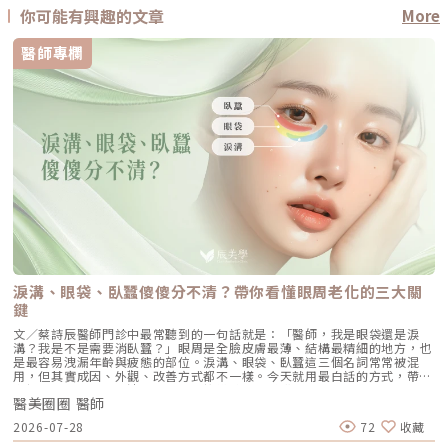
你可能有興趣的文章
More
醫師專欄
淚溝、眼袋、臥蠶傻傻分不清？帶你看懂眼周老化的三大關
鍵
文／蔡詩辰醫師門診中最常聽到的一句話就是：「醫師，我是眼袋還是淚
溝？我是不是需要消臥蠶？」眼周是全臉皮膚最薄、結構最精細的地方，也
是最容易洩漏年齡與疲態的部位。淚溝、眼袋、臥蠶這三個名詞常常被混
用，但其實成因、外觀、改善方式都不一樣。今天就用最白話的方式，帶大
家把眼周問題一次分清楚。一、先搞懂差異：淚溝、眼袋、臥蠶是什麼？臥
醫美圈圈 醫師
蠶臥蠶是下眼瞼靠近睫毛處的一小條肌肉（眼輪匝肌），微笑或瞇眼時會鼓
起，讓眼神看起來更有神、更年輕俏皮。臥蠶是「肌肉」，面無表情時通常
2026-07-28
72
收藏
不明顯。眼袋眼袋則是下眼瞼的脂肪因為老化、韌帶鬆弛而向外膨出，就算
面無表情也看得到，從側面看會有明顯的突出感，是讓人顯老的主因之一。