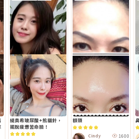
填
緹奧希玻尿酸+熊貓針，
額頭
享
擺脫疲憊苦命臉！
1600
Cindy