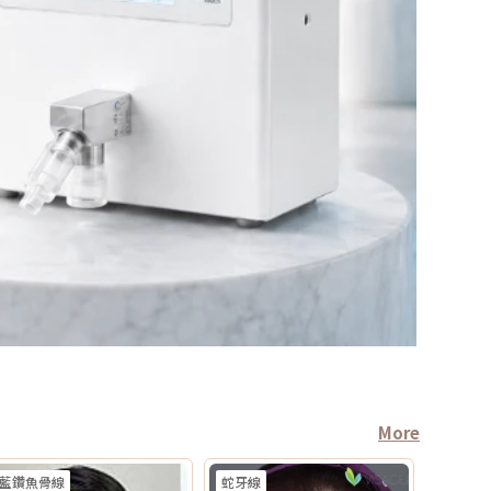
More
藍鑽魚骨線
蛇牙線