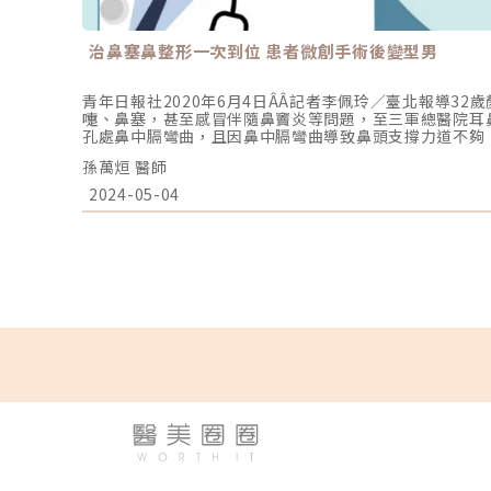
治鼻塞鼻整形一次到位 患者微創手術後變型男
青年日報社2020年6月4日ÂÂ記者李佩玲／臺北報導32
嚏、鼻塞，甚至感冒伴隨鼻竇炎等問題，至三軍總醫院耳
孔處鼻中膈彎曲，且因鼻中膈彎曲導致鼻頭支撐力道不夠
位手術後，患者不但鼻中膈彎曲矯正，不再出現症狀，且
孫萬烜 醫師
讓他更有自信。三軍總醫院耳鼻喉科曁醫美中心主治醫師
喉常見的疾病，除鼻子症狀外，還有眼睛紅、眼睛癢、流
2024-05-04
圈、習慣性張嘴呼吸、睡覺打呼、嚴重到睡眠不足，平常
醫師在評估矯正鼻中膈彎曲問題時，會用內視鏡方式以微
膈，而鼻中膈軟骨是雕塑鼻外型最好的材料。一個完整的
的問題，同時評估鼻外型，內外兼顧。若病患同時想要調
更有精神且更自信，那在做內視鏡鼻中膈彎曲手術的同時
善鼻部外觀。孫萬烜說，功能性鼻整形這個觀念存在已久
兼顧鼻部功能，促進呼吸順暢。而更新穎的觀念是由鼻內
有鼻外觀的困擾，應與耳鼻喉科醫師討論，做鼻內部手術
雕塑材料，讓鼻整形醫師同時調整鼻部外觀，給自己呼吸
頭尖挺、鼻駝峰線條修正後，讓患者更有自信。（三總提
也改善了鼻部外觀。（三總提供）原始文章出處：https://tw.
鼻塞鼻整形-次到位-患者微創手術後變型男-160000863.h