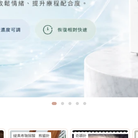
緹奧希玻尿酸
熊貓針
奇蹟針