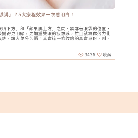
淚溝」？5大療程效果一次看明白！
減脂神
眼睛下方」和「蘋果肌上方」之間、緊鄰著眼袋的位置，
現代人
袋變得更明顯，更加重雙眼的疲憊感，並且就算你努力化
局部脂
痕跡，讓人萬分苦惱。其實這一條紋路的真實身份，叫做
青睞，
袋，造成有不少人會把它誤認成「眼袋」，但如果你直接
不僅免
李杰年 
達到理想的治療效果。那該如何分辨眼袋與淚溝的差異？
凍減脂
本文將深入探討淚溝凹陷的成因，並介紹五大治療淚溝療
麼魅力
3436
收藏
2024-
現明亮雙眼。如何分辨「眼袋」和「淚溝」？二者差異一
冷凍減
袋」的存在，卻不清楚「淚溝」是什麼。其實它們雖是
現代人
外觀呈現，都有許多差異，現在就來了解一下吧！（圖／
貼合全
心怡醫師提供）▌眼袋：眼下鬆弛、膨出的脂肪組織所謂
同部位
一塊脂肪膨出，起因於先天下眼眶骨後縮、眼下筋膜鬆
可以有
下眼瞼像袋子一樣鼓鼓的、腫脹澎大，故而得名。因此，
位的脂
用注射微整形、音波拉提來強化眼周支撐、收緊筋膜層，
種探頭
重者，就需要進行眼袋手術，透過微創切口將眼袋脂肪移
凍減脂
能妥善消除眼袋了。▌淚溝：眼下凹陷，產生陰影和溝紋
均勻且
題，淚溝的的狀況在於「凹陷」，主要位於眼袋下方的一
阿爾發原
解釋，臉部老化不只會造成眼周皮膚失去彈性、筋膜鬆
專利設
慢慢變小、往外退縮，導致眼下皮膚沒有了底層支撐而向
深入，
」。不過，相比起眼袋可能需要手術移除，淚溝多半只要
能夠最
顯著改善。常見治療方式包含注射填充物來重建眼周骨架
度環繞
化眼周肌膚的彈性和緊實度﹑淡化紋路，治療細節於接下
部位都
凹陷的「先天性」和「後天性」因素？（圖／芯漾皮膚科
不僅提
供）雖然淚溝一向被視為眼周老化的代表性特徵之一，但也
探頭同