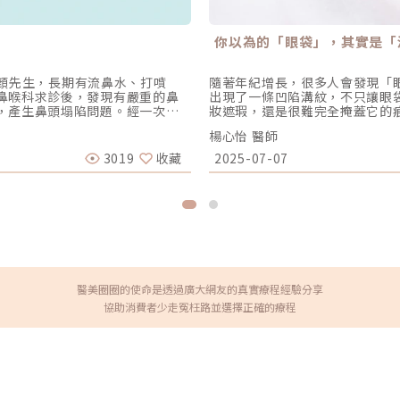
你以為的「眼袋」，其實是「
歲顏先生，長期有流鼻水、打噴
隨著年紀增長，很多人會發現「
鼻喉科求診後，發現有嚴重的鼻
出現了一條凹陷溝紋，不只讓眼
，產生鼻頭塌陷問題。經一次到
妝遮瑕，還是很難完全掩蓋它的
鼻頭尖挺、鼻駝峰線條也修正，
「淚溝」。由於它的位置緊鄰眼
楊心怡 醫師
孫萬烜表示，鼻中膈彎曲是耳鼻
把它當作眼袋來處理，往往很難
眼淚、喉嚨癢、慢性咳嗽、黑眼
又該怎麼做才能妥善消除淚溝？
3019
收藏
2025-07-07
生活注意力無法集中。耳鼻喉科
程，幫助你擺脫淚溝的糾纏，重
創的傷口取出彎曲部分的鼻中
次看明白！很多人只知道有「眼
鼻部手術，除治療病人呼吸功能
「鄰居」，但不論是形成原因或
整鼻部外觀，擁有挺拔的鼻子，
芯漾皮膚科暨醫學美容中心-楊
，取出的鼻中膈軟骨即可同時改
「眼袋」指的是位在眼睛下方的
，意及治療鼻部外觀的同時也要
弛、眼下脂肪堆積等狀況，造成
至鼻外，治療鼻塞問題，如果也
假如你的眼袋比較輕微，或可利
時，自己的軟骨是最好的鼻外觀
就能改善眼袋；但若情況比較嚴
暢通以及更帥氣美麗的鼻子。鼻
除或移植到淚溝凹陷的部位，才
醫美圈圈的使命是透過廣大網友的真實療程經驗分享
供）Â術後，不僅呼吸順暢，同時
不同於眼袋是「脂肪膨出」的問
協助消費者少走冤枉路並選擇正確的療程
news.yahoo.com/三總治
條長長的凹陷紋路。楊心怡醫師
tml
弛，就連眼眶骨下緣的骨架也會
內凹，形成了一條長長的「淚溝
透過正確地微整形療程，就能有
支撐，也能施打電音波拉提來強
來的文章與大家細說。造成淚溝
暨醫學美容中心-楊心怡醫師提