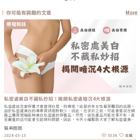
你可能有興趣的文章
More
療程新訊
私密處美白不藏私妙招！揭開私密處暗沉4大根源
私密處該怎麼保養才會變得白皙、粉嫩呢？這是許多女性最受矚目的話題。
由於私密處美白的專業資訊相對較少，因此，在求診之前，可能會嘗試在網
路上購買號稱能夠美白私密處的保養品。然而，這些產品可能效果不彰，甚
至嚴重的話可能會引起婦科問題。因此，今天小編幫助大家了解私密處美白
的方法有哪些？了解私密處黯沉的真正原因，並分享正確、健康的方法，讓
醫美圈圈
大家能夠避免少走冤枉路，使私密處恢復亮白，讓你變得更加有自信！私密
處暗沉乾燥原因分析私密處的乾燥和暗沉問題通常與外界因素有關聯，例如
2024-03-15
5536
收藏
紫外線、氣溫等，造成臉部、手部、腳底等其他皮膚部位的乾燥和暗沉。然