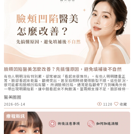
自行剝除，以免留疤 若私密部位在美白雷射後出現泛紅，可以用冰敷來緩
如何選擇呢？現在就來深入了解一下吧！最難瘦的部位TOP 3，你中了幾
解 應避免暴露在陽光紫外線下 建議使用溫和的清潔產品，可選用雷射術後
個？面對體態的不完美，很多人都想透過「局部運動」來達到「局部減脂」
專用或醫師認可的產品，避免含有酒精、美白或酸性成分 應避免使用高溫
的效果，但脂肪燃燒是「全身性」的，在你減肥、運動的過程中，身體各部
水清洗 需要保濕、修復和防曬，建議用SPF30以上的防曬品接受療程後2週
位脂肪都會一定比例的同時消耗，最後有哪些部位會先變瘦，一樣是由基因
內： 應避免前往高溫環境，例如三溫暖、烤箱、溫泉等 需保濕、修復和防
決定的，無法完全依賴運動和飲食習慣來辦到。其中，臀部、腹部、大腿、
曬 避免攝取辛辣或含酒的食物私密處平時維持美白的保養方法 私密部位保
手臂等區域，則是大多數人反應全身上下最難變瘦的部位。（圖／芯漾皮膚
養，保持良好的通風環境 選擇柔軟材質的內衣褲，避免使用粗糙材質 培養
科暨醫學美容中心-楊心怡醫師提供）第一名：頑固脂肪的聚集地／小腹、
健康的生活和運動習慣，促進身體的代謝功能 尋求專業醫師進行雷射除毛
腰間肉、游泳圈側腰、腹部都很容易堆積「頑固型脂肪」，即使瘦削體型者
以維持私密部位的整潔 維持正常的酸鹼平衡，避免私自清洗陰道內部 避免
也可能因坐姿、骨盆歪斜影響血液循環而累積脂肪。由於這個區域的脂肪代
過度清潔，應使用溫和、不含香精的清潔用品延伸閱讀：擺脫炸毛窘境！私
謝慢，單靠飲食控制或健身常只瘦四肢，腹部與腰間脂肪仍頑強存在。若想
密處雷射除毛價格與效果大公開！★溫馨提醒★小編要提醒大家，醫療並非
加速雕塑腰腹曲線，可考慮運用醫美體雕課程消除局部肥厚皮下脂肪，打造
單純的商業交易，所有的療程都伴隨著風險。因此，作為消費者應該謹慎選
更纖瘦好看的腰身線條。第二名：女性最怕的鬆弛部位／大腿內側外側、手
擇合適的醫療方案，以確保安全與健康。
臂蝴蝶袖手臂、腿部等部位易堆積脂肪，特別是蝴蝶袖、副乳區域，常讓人
困擾。隨著皮膚彈性下降，鬆弛問題更明顯，即使減重成功，線條仍可能顯
得無力。體雕課程透過專業技術，能有效緊實肌膚、改善鬆弛，精準塑造理
想身形。第三名：年輕曲線的關鍵／蜜桃臀、微笑線現在骨感已經不是世人
臉頰凹陷醫美怎麼改善？先搞懂原因，避免填補後不自然
認為的美麗標準，反而許多女性嚮往擁有緊緻挺翹的蜜桃臀、微笑線展現健
康活力。然而，久坐與缺乏運動容易導致臀部下垂鬆弛，缺乏支撐力，即使
有些人明明沒有特別累，卻常被說「看起來很憔悴」。有些人明明體重正
健身也未必達到理想效果。透過專業體雕課程，可有效減少臀部多餘脂肪，
常，臉卻看起來乾扁、顴骨突出，甚至拍照時總覺得臉型不順。這些狀況，
增強肌肉力量與彈性，打造完美臀形。醫美體雕課程有用嗎？這些部位適合
很可能都和臉頰凹陷有關。 所謂臉頰凹陷，通常是指顴骨下方到嘴角外側
哪種療程？想要實現「局部瘦」的理想，現代有很多人會選擇直接採用醫美
一帶出現明顯陰影，讓中臉看起來不夠飽滿。當兩頰支撐不足，臉部線條就
體雕，幫助自己更輕鬆打造理想體態。而目前芯漾皮膚科也引進了多台體雕
容易出現乾癟、削瘦、疲憊感，有時還會讓顴骨看起來更突出，甚至加重法
儀器：冷凍減脂、EMSCULPT NEo、EMBODY核心美力，提供不同治療需
醫美圈圈
令紋、木偶紋或嘴邊肉的視覺感。臉頰凹陷會讓人看起來較瘦削、骨感，並
求的族群，都能找到合適的治療方案。（圖／芯漾皮膚科暨醫學美容中心-
影響下半臉輪廓支撐。 不過，臉頰凹陷並不是「哪裡凹就補哪裡」這麼簡
2026-05-14
1120
收藏
楊心怡醫師提供）▌CoolSculpting EliteÂ 冷凍減脂（酷塑冷凍減脂）
單。在考慮醫美改善前，最重要的是先判斷：你是真的體積流失？還是因為
Elite酷塑冷凍減脂是一種非侵入式體雕，其原理是利用脂肪細胞不耐冷的特
鬆弛下垂造成陰影？如果方向判斷錯誤，可能不只改善有限，還可能越補越
性，採用-11℃的低溫與負壓吸引技術與專利，精準作用於脂肪細胞，使其
腫、越補越不自然。臉頰凹陷原因有哪些？不只臉太瘦而已想改善臉頰凹
療程新訊
自然凋亡再代謝排出體外，達到明顯減脂的效果。根據臨床研究顯示，Elite
陷，第一步不是先問「要打什麼」，而是先了解凹陷是怎麼形成的。常見原
酷塑冷凍減脂單次治療平均可減少20~25%的脂肪厚度，最高甚至可減少高
因大致分成以下幾種。1. 天生骨骼與臉型結構有些人天生顴骨比較明顯、臉
達27%的脂肪厚度，效果相當顯著。 適用部位Elite酷塑冷凍減脂具有很顯
頰脂肪比較少，或中臉骨骼支撐較不足，即使年紀不大，也容易出現兩頰凹
著的減脂效果，可針對性消除局部區域的肥厚脂肪，如：小腹、腰間肉、馬
陷的感覺。這類人常會覺得自己不是胖瘦問題，而是臉型本身就比較「骨
鞍肉、臀部、大腿等，達到更均勻的身形比例。此外，許多產後媽媽會有的