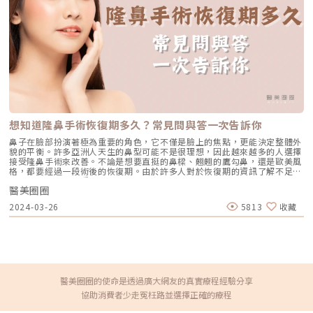
感」。結構型臉頰凹陷通常和顴骨、上顎骨、下顎骨比例，以及臉部脂肪分
腹部鬆弛肥胖，也能利用Elite酷塑冷凍減脂來改善；但若有腹直肌分離的情
布有關。若只單純往凹陷處大量填補，不一定能讓臉變順，反而可能讓臉看
況，就需要就需要適當採取增肌治療，才能妥善解決了。（圖／芯漾皮膚科
起來變寬、變厚，失去原本的輪廓感。2. 脂肪流失與膠原蛋白流失隨著年齡
暨醫學美容中心-楊心怡醫師提供）《點擊看完整文章介紹》文章轉載自
增加，臉部脂肪墊、膠原蛋白與深層支撐都會逐漸流失。年輕時飽滿的蘋果
「芯漾皮膚科暨醫學美容中心-楊心怡醫師專欄」
肌與中臉線條，可能慢慢變得扁平，顴骨下方陰影也會越來越明顯。有些診
所會把這類狀況歸類為「流失型臉頰凹陷」，可能和脂肪、膠原蛋白、甚至
骨質流失有關，常見於自然老化、生活作息不穩定或體重大幅變化後。3. 快
速減重或體重變化不少人減重成功後，身材變好了，但臉卻看起來變凹、呈
現老態。這是因為短時間體重下降時，臉部脂肪也可能跟著流失，尤其是本
來臉部脂肪就不多的人，更容易出現臉頰乾癟、法令紋變深、顴骨變明顯的
情況。這類凹陷不一定能靠「吃胖」精準補回來，因為脂肪回來的位置不一
定剛好在你想改善的地方。4. 中臉鬆弛、蘋果肌下垂造成陰影還有一種臉頰
凹陷，不是單純缺少體積，而是因為中臉支撐變差、蘋果肌下移，導致顴骨
想知道隆鼻手術恢復期多久？常見問與答一次告訴你
下方出現凹陷陰影。這種狀況如果只針對凹處填補，可能沒有真正處理到
「下垂」問題。簡單來說，臉頰凹陷可能是「真的少了東西」，也可能是
鼻子在臉部扮演著極為重要的角色，它不僅是臉上的焦點，更能決定整體外
「組織位置往下掉」。前者可能需要填補或膠原增生，後者則可能需要評估
貌的平衡。許多亞洲人天生的鼻型可能不是很理想，因此越來越多的人選擇
拉提、緊緻，或複合式療程。臉頰凹陷醫美有哪些改善方式？臉頰凹陷的醫
接受隆鼻手術來改善。不論是想要直挺的鼻樑、翹翹的鷹勾鼻，還是歐美風
美療程有很多，常見包含玻尿酸、童顏針／舒顏萃、洢蓮絲、晶亮瓷／微晶
格，都要經過一段術後的恢復期。由於許多人對於恢復期的資訊了解不足，
瓷、自體脂肪移植，以及電音波拉提。不同療程的作用邏輯不同，適合的凹
這也成為遲遲未接受隆鼻手術的原因之一。到底隆鼻手術的恢復期需要多
陷類型也不一樣。玻尿酸填補：適合局部凹陷、想快速看到澎潤感的人玻尿
醫美圈圈
久？術後應該如何進行護理？小編將針對這些常見問題進行整理和解答。如
酸是臉頰凹陷常見的填補選項之一，特色是可以針對局部凹陷做修飾，施打
果你也因此而感到困惑，不妨跟著小編一起來了解！隆鼻手術術後恢復期時
2024-03-26
5813
收藏
後通常能較快看到填補效果。診所資料中也常提到，玻尿酸可用於夫妻宮、
間每個人的隆鼻術後恢復期都會因手術的複雜程度和個人體質而有所不同，
淚溝、眼窩、雙頰等凹陷部位，並依照部位選擇不同支撐度與質地的劑型。
通常大約需要3到6個月的時間。在這段期間中，恢復過程大致上可以分為以
玻尿酸比較適合輕度到中度、範圍較明確的臉頰凹陷，例如顴骨下方一小塊
下3個階段。 腫脹期手術後的第3至5天還是處在腫脹階段，通常第2天左右
陰影、蘋果肌不夠飽滿，或臉部線條需要微調的人。但玻尿酸不是打越多越
血水會逐漸變少，但由於血管組織仍在康復中，鼻子可能會腫脹、出現瘀
好。若施打層次、劑量或位置不適合，可能會讓臉看起來腫脹、變寬，甚至
青，或是發生有組織液和血水流出，這些都屬於正常情況。建議於鼻部兩側
出現俗稱的「饅化」。而且玻尿酸會逐漸被人體代謝，通常需要定期評估是
進行冰敷可減輕不適，千萬要小心不要施加太大壓力在鼻子上。 消腫期手
否補打。童顏針／舒顏萃：適合膠原蛋白流失、想自然漸進改善的人成分為
術後大約第5天一直到30天，傷口已不會持續大量滲血。為了幫助消腫，可
聚左旋乳酸(Poly-L-lactic acid，PLLA)，如果臉頰凹陷是因為膠原蛋白流
以使用溫熱敷。另外，偶爾站起來走動可以促進血液和淋巴循環。在這段期
醫美圈圈的使命是透過廣大網友的真實療程經驗分享
失、整體臉部乾癟，或想要比較自然、漸進式的澎潤感，醫師可能會評估膠
間裡，建議避免做激烈的運動，飲食上則要忌口辛辣刺激的食物。如果想嘗
協助消費者少走冤枉路並選擇正確的療程
原蛋白增生劑，例如4D童顏針／舒顏萃。和玻尿酸「直接填補」的概念不
試使用消腫點滴或其他中西醫方式來加速恢復，一定要先諮詢專業醫師的意
同，童顏針／舒顏萃主要是透過刺激膠原蛋白新生，讓臉部狀態慢慢變得飽
見，並且按照醫囑進行使用。 輔助恢復隆鼻手術後的第2至第4週，鼻部外