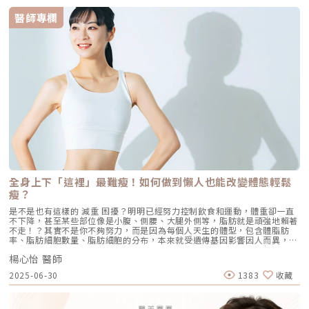
而，私密處的乾燥和暗沉通常與生活習慣和荷爾蒙息息相關。 生活習慣：
現代女性為了塑造苗條身材，經常穿著緊身褲或絲襪。這些穿搭可能導致私
醫師專欄
密處缺乏通風，引起悶熱和癢感，同時也會增加黑色素的沉澱，如果長時間
都處於這樣的狀況，私密處可能會逐漸變得暗沉。 女性賀爾蒙：導致私密
處暗沉的另一項因素是「雌激素過高」。根據研究顯示，如果身體內雌激素
過量，可能在性器官周遭，例如乳暈、私密處陰唇等，出現偏黑的情況。即
便對健康來說不會有太大的影響，但在感官上會有暗沉感。 懷孕：在懷孕
初期，為了讓胚胎順利著床，身體會穩定黃體素水平。隨著胚胎成功著床，
雌激素會逐漸增加，有利於穩定子宮的狀態。這種荷爾蒙變化也會導致女性
的性器官變得偏黑，例如乳暈、私密處陰唇等。通常懷孕引起的暫時性變化
會隨著生產後逐漸消退，私密處的暗沉的狀況也會漸漸淡化。 外在刺激：
每天穿著的內褲，也可能發生私密處乾燥和暗沉的問題。如果平時穿著的內
褲選擇材質較粗糙，就會因為長期摩擦而產生黑色素沉澱。建議選擇較柔軟
的材質，不僅能避免私密處暗沉，而且會更舒適喔。除了上述原因會引起私
密處乾燥暗沉的問題之外，粗大的髮根也可能是造成私密處變黑的因素之
一。很多人會使用刮刀除毛，但這種方法難以完全除去毛髮，容易出現一粒
一粒的黑色毛髮根，讓私密處看起來變黑。因此，在私密處除毛方面，建議
尋求專業的醫師進行雷射除毛，這樣可以讓毛髮的完全根除，同時避免毛囊
炎的發生，並獲得術後美白效果。私密處美白療程有哪些？利用雷射波長，
全身上下「這裡」最難瘦！如何做到懶人也能改變體態輕鬆
能改善私密處暗沉的問題。若再搭配私密處微整形，更能使私密處變得白
瘦？
皙。 彩衝光：是一種多波長的療程，以較低的能量剷除黑色素，是比較溫
和的雷射方式。這種療程也適合想要進行私密處除毛的人，也能夠達到除毛
是不是也有這樣的 減重 困擾？明明已經努力控制飲食和運動，體重卻一直
和美白的功效。 G緊雷射：主要採用雷射的光熱能，促進結締組織新生，進
不下降，甚至某些部位像是小腹、側腰、大腿外側等，脂肪就是頑強地賴著
而增生陰道上皮組織和血管，還能促進膠原蛋白的生成。主要原理用於皮膚
不走！？其實不是你不夠努力，而是因為每個人天生的體型，包含體脂肪
淺層區域，同時也具有美白效果，能夠改善因長期摩擦而導致外陰部變暗的
率、脂肪細胞數量、脂肪細胞的分布，本來就受遺傳基因影響因人而異，造
情況。 私密處微整：透過注射膠原蛋白來淡化黑色素，同時，它還利用自
成有些人天生容易胖、有些人怎麼吃都瘦，有些人則總是胖在特定部位上！
體生長因子提供自體修復的原料，使組織新生。這樣就可以在內部填充並使
楊心怡 醫師
為了幫助有局部肥胖或體態管理需求的族群，更輕鬆打造理想身形，芯漾皮
私密處外觀看起來更豐盈飽滿。私密處美白費用多少？通常私密處美白的價
膚科更專設體態減重門診，不僅由專業家醫科王靖雰醫師針對每個人身體素
格會依照療程方式、使用的雷射設備、是否同時處理周圍其他問題等，而會
2025-06-30
1383
收藏
質、生活作息、飲食習慣給予全方位評估，並結合醫美體雕儀器，幫助你針
有所不同，因此費用會從幾千元到上萬元不等。私密處美白雷射注意事項接
對性地改善難瘦部位，包含冷凍減脂、EMSCULPT Neo、EMBODY核心美
受療程前1週： 不要暴露在陽光下曬太陽 不要使用含有酸性成分的美白產品
力，不需過度節食或高強度運動，也能讓身形自然收斂，朝理想體態更進一
避免進行去角質或除毛接受療程後1週內： 結痂脫皮是正常的反應，請避免
步。但是什麼時候會需要使用醫美體雕？這麼多台治療儀器，實際治療又該