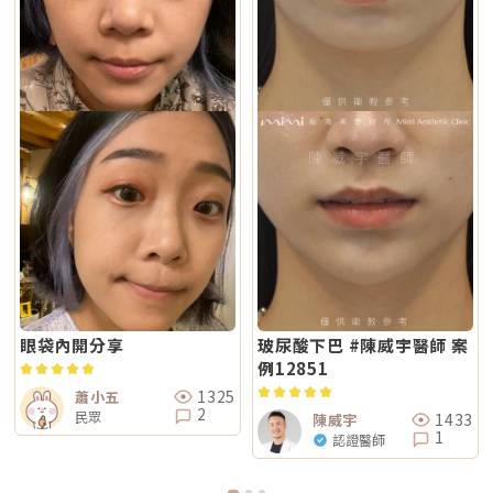
眼袋內開分享
玻尿酸下巴 #陳威宇醫師 案
例12851
1325
蕭小五
2
民眾
1433
陳威宇
1
認證醫師