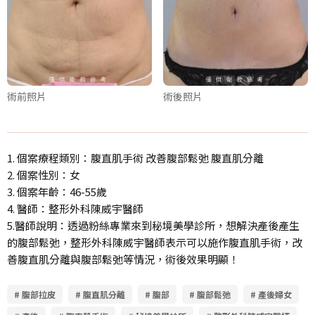
術前照片
術後照片
1. 個案療程類別：腹直肌手術 改善腹部鬆弛 腹直肌分離
2. 個案性別：女
3. 個案年齡：46-55歲
4. 醫師：整形外科陳威宇醫師
5.醫師說明：透過粉絲專業來到秘境美學診所，想解決產後產生
的腹部鬆弛，整形外科陳威宇醫師表示可以施作腹直肌手術，改
善腹直肌分離與腹部鬆弛等情況，術後效果明顯！
# 腹部拉皮
# 腹直肌分離
# 腹部
# 腹部鬆弛
# 產後婦女