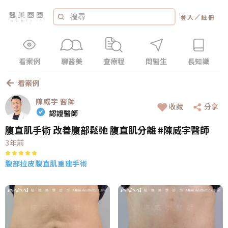
／
登入
註冊
看案例
聊醫美
查療程
問醫生
長知識
看案例
陳威宇
醫師
收藏
分享
認證醫師
腹直肌手術 改善腹部鬆弛 腹直肌分離 #陳威宇醫師
3年前
腹部拉皮
腹直肌重建手術