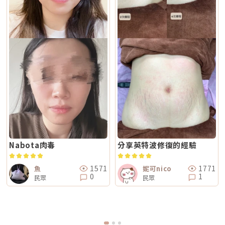
Nabota肉毒
分享英特波修復的經驗
1571
1771
魚
妮可nico
0
1
民眾
民眾