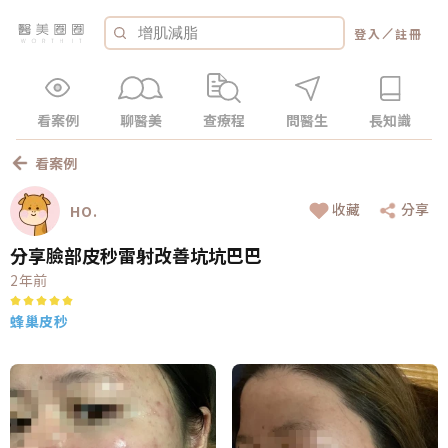
／
登入
註冊
看案例
聊醫美
查療程
問醫生
長知識
看案例
收藏
分享
HO.
分享臉部皮秒雷射改善坑坑巴巴
2年前
蜂巢皮秒