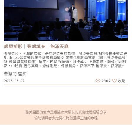
30%。更重要的是，熱凝結點（TCPs）的分佈更加精密，術後的緊緻感會
比上一代更具細緻度。三、 蔡醫師觀點：美國音波二代多久有效果？維持
時間多久？ 這是我經常需要與客人溝通的抗老邏輯：音波的效果是「由內
而外」的修復過程。 即時反應：術後當下因受熱收縮，會感到皮膚微緊。
膠原新生期（1-3 個月）：這是最有感的階段，下顎線會變得清晰，法令紋
也會因為組織被往上拉而變淺。 巔峰維持（3-6 個月）：此時膠原蛋白增生
最為完整，輪廓線的精緻感達到頂峰。效果通常可維持 12 至 18 個月。
四、 誰適合美國音波二代 Ultherapy Prime？ 輪廓線模糊者：感覺臉部線
條不再俐落，下顎線消失。 眼周下垂與細紋：透過 1.5mm 探頭，能有效拉
提眉眼，讓眼神重現神采。 追求自然拉提：害怕過度填充導致的僵硬感，
希望能找回天生緊實感。 追求效率與精準度的族群：音波拉提的關鍵並非
額頭塑形｜豐額填充｜飽滿天庭
條數，而是每一道能量是否命中正確SMAS筋膜層。五、 專業精選 10 題
QA：直擊核心意圖Q1：美國音波二代與一代有什麼差別？二代 Prime 提升
弧度柔和、圓潤的額頭，是年輕柔美的象徵。凝境美學診所院長擔任微晶瓷
了施作速度與影像解析度，並透過智能能量控制大幅降低疼痛感，讓療程更
Radiesse晶亮瓷原廠全球級醫學顧問 示範注射教學案例（圖／凝境美學診
高效、舒適。Q2：打美音二代需要全身麻醉嗎？不需要。這是一項非侵入
所-曾繁聞醫師提供）扁平、凹陷的額頭，則造成： 上臉窄縮、顴骨相對明
性療程，在辰美學我們會透過專業麻醉流程讓痛感降至「可忍受」的範圍。
顯，中臉寬 眉弓高聳、線條剛硬、骨感稜角、額頭不平 抬頭紋、額頭皺紋
Q3：美國音波二代多久有效果？術後 1 個月開始感覺緊緻，3-6 個月達到
明顯 眉毛、上眼皮失去支撐而下垂 凸眼、腫眼泡的外觀瑞絲朗女神動態玻
最佳拉提效果。Q4：美音二代效果可以維持多久？通常可維持 12-18 個
曾繁聞 醫師
尿酸原廠指定凝境美學診所院長示範注射教學案例（圖／凝境美學診所-曾
月，臨床統計一年後的滿意度仍高達 95%。Q5：音波二代與電波有什麼差
繁聞醫師提供）額頭扁平凹陷的形成原因： 先天額頭骨骼發育形狀 老化造
2025-06-02
2807
收藏
別？音波針對深層「拉提」，電波針對全層「緊緻」。兩者常搭配施作，達
成體積流失額頭凹陷的治療方式相對於老化額頭的凹陷、眼眶骨稜角突出，
到 1+1>2 的效果。Q6：打完美國音波二代會有修復期嗎？幾乎沒有。少部
年輕幼態的額頭是比較圓潤飽滿的，就像小孩子豐滿的額頭曲線。改善額頭
分人會有輕微紅腫或觸痛感，約 3-7 天消退，可立即恢復日常社交。Q7：
凹陷或扁平後縮，需要以微整形注射、或手術補自體脂肪來增加體積。微整
音波打幾條才有效？條數需由醫師現場評估，精準定位在筋膜層比盲打大量
形填充的材料選擇包括玻尿酸、與膠原蛋白增生劑：台灣美容皮膚科學大會
條數更有效。Q8：打音波臉會變瘦或變凹嗎？這就是影像導引的重要性。
邀請凝境美學診所曾繁聞院長現場示範注射教學 為台下數百位皮膚科醫師
醫師會避開脂肪薄的區域，精準拉提筋膜，避免臉部變凹。Q9：幾歲開始
演示額頭微整形注射技巧（圖／凝境美學診所-曾繁聞醫師提供）玻尿酸包
適合打美國音波二代？只要感覺下顎線開始鬆弛、法令紋加深，即可施作進
括美國 喬雅登、瑞典 瑞絲朗、德國水無痕/保柔緹、瑞士 緹奧希/隱形玻尿
行預防或結構復位。Q10：為什麼要在辰美學施打美國音波二代？蔡詩辰醫
酸等。優點-立即見效、體積精確、不需等待、不需按摩，而且是唯一有降
醫美圈圈的使命是透過廣大網友的真實療程經驗分享
師擅長透過即時影像進行「客製化結構規劃」，結合精細的止痛技巧，確保
解酶的選擇，後續可以隨時調整。缺點-早期傳統的玻尿酸劑型，組織融合
協助消費者少走冤枉路並選擇正確的療程
拉提效果自然且有感。
度不佳，因此用於額頭可能造成日後塌陷、位移、變形等副作用，俗稱「記
憶枕效應」。而且觸感過軟、摸起來手感不真實。但隨著科技進步，現在有
組織融合度高、內聚力強的新一代玻尿酸，減少了術後位移變形的機率，而
且手感柔韌真實。國際抗衰老醫學美容世界大會IMCAS邀請凝境美學診所曾