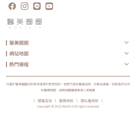
繁聞院長至法國巴黎演講教學示範案例：（圖／凝境美學診所-曾繁聞醫師
提供）（圖／凝境美學診所-曾繁聞醫師提供）膠原蛋白增生劑洢蓮絲
Ellanse少女針/奇蹟針、晶亮瓷Radiesse微晶瓷、艾麗斯Aesthefill聚雙旋
乳酸/精靈針，有立即填充的效果，後續接著膠原蛋白增生。優點是質地堅
韌，手感紮實。但沒有降解酶，無法主動去除。而4D童妍針Sculptra舒顏
萃雖然早期曾有人使用，但因為效果緩慢，且有產生結節硬塊的案例，因此
現在較少有人使用在額頭。凝境美學診所院長擔任微晶瓷Radiesse晶亮瓷原
廠全球級醫學顧問 示範注射教學案例（圖／凝境美學診所-曾繁聞醫師提
供）自體脂肪移植抽脂手術之後，將脂肪以針筒或補脂槍填補凹陷。風險相
醫美圈圈
對較高，恢復期較長、包括抽脂部位與補脂部位的瘀青腫脹和凹凸不平。雖
然網路上討論最多的是存活率的問題，意指有部分脂肪細胞死亡，效果不穩
定，但實際上，最大的問題在於一旦手術失敗不容易取出、即使效果不滿意
網站地圖
不平整，形狀也難以後續調整。而且存活下來的脂肪可能在未來隨著個人體
重增減而改變大小形狀，不好預測。至於鳳凰電波拉皮、音波拉提、索夫波
等療程雖然可以刺激皮膚增生膠原蛋白，但造成的效果是輪廓收緊、而不是
熱門療程
體積增加，無法有效改善額頭的凹陷。額頭填充究竟要打什麼，可以與經驗
豐富的醫師溝通想要的效果、恢復期、期望的進步速度、希望的治療次數，
來找出最適合自己的選項。瑞典瑞絲朗玻尿酸原廠邀請凝境美學診所曾繁聞
院長演講示範額頭填充注射技巧（圖／凝境美學診所-曾繁聞醫師提供）不
過除了產品、材料的選擇以外，更重要的是醫師的美感與技術：額頭形狀的
刊載於醫美圈圈內的資訊僅用於教育目的。我們不提供醫療諮詢、診斷或建議。如果遇到任何
美學設計-額頭塑型需要有3D立體結構的概念、並搭配整體臉型，並不是像
的醫療問題，請與相關醫療專業人員聯繫
灌水球一樣塞滿就好，否則會造成怪異、不美觀、壽星公一般的額頭。需要
考量整體臉型的長寬、顴骨大小、髮際線高度、眉毛位置、太陽穴寬度、下
|
|
|
|
版權宣告
服務條款
隱私權條款
半臉比例，並且溝通每個人想要的飽滿程度、轉折強度，才能規劃出適合的
輪廓，因此醫師的審美至為重要。瑞絲朗女神動態玻尿酸原廠指定凝境美學
Copyright © 2022 Worth it All rights reserved.
診所院長曾繁聞醫師示範注射教學案例（圖／凝境美學診所-曾繁聞醫師提
供）額頭的注射技術水平位置：額頭是一片皮包骨的廣大範圍，皮膚肌肉
薄、很容易出現凹凸不平，需要精確的注射技巧、極度細心與耐心，才能把
整體輪廓形塑的均勻平整。深度層次：除了正確的注射位置以外，注射深度
對於效果和安全性都有重大的影響。錯誤的注射深度，會造成凹凸不平、材
料位移、血管損傷。醫師需要對皮膚下方的不同解剖層次有準確的掌握，以
嫻熟的手感來判斷脂肪、筋膜、骨膜的深度，才能注射在正確的層次。《點