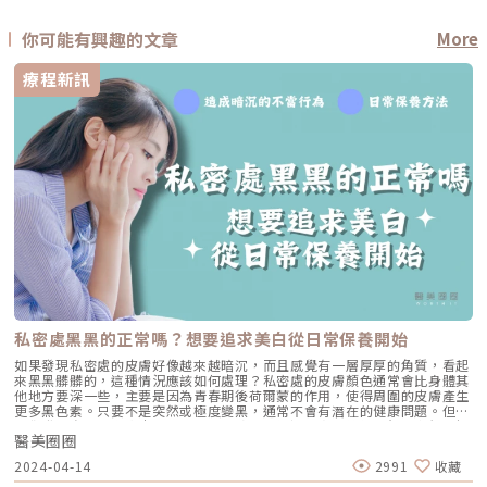
你可能有興趣的文章
More
療程新訊
私密處黑黑的正常嗎？想要追求美白從日常保養開始
如果發現私密處的皮膚好像越來越暗沉，而且感覺有一層厚厚的角質，看起
來黑黑髒髒的，這種情況應該如何處理？私密處的皮膚顏色通常會比身體其
他地方要深一些，主要是因為青春期後荷爾蒙的作用，使得周圍的皮膚產生
更多黑色素。只要不是突然或極度變黑，通常不會有潛在的健康問題。但如
果你發現自己的私密處一天比一天更暗，最好還是盡快諮詢醫師。我們了解
醫美圈圈
許多女性會面臨私密處黑黑的困擾，因此將解析私密處暗沉的不當行為和提
供日常保養的對策，另外，我們也會探討私密處日常美白方式有哪些？讓各
2024-04-14
2991
收藏
位讀者更了解如何應對這個問題。要小心這些造成私密處暗沈的不當行為！
經常穿緊身內褲、丁字褲或牛仔褲，讓布料頻繁摩擦私密處和胯下，這樣會