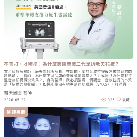
肌膚後才放電，表皮不會造成熱傷害，能量卻能精準傳到深層，比起同樣是
漸恢復到原本的色調，而不是變得更白。而且需要持續使用2到3個月才能看
單極的鳳凰電波，加熱更有效率的同時，痛感卻大幅降低。而表面沒有加熱
到效果，因此要耐心等待喔。延伸閱讀：私密處美白不藏私妙招！揭開私密
的特性，甚至連敏感肌也可以適用。（圖／杰膚美診所-李杰年醫師提供）
處暗沉4大根源★溫馨提醒★小編要提醒大家，醫療並非單純的商業交易，
具有AI專利偵測技術，穩定安全的能量輸出由於微針針電波輸出會受阻抗影
所有的療程都伴隨著風險。因此，作為消費者應該謹慎選擇合適的醫療方
響，導致微針電波的輸出能量會不均勻、不穩定，然而BTL EXION時空E電
案，以確保安全與健康。
波具有專利AI技術，能夠在輸出脈衝時，在毫秒內偵測阻抗並且完成AI計
算，自動根據阻抗調整脈衝時間，以達到適合的輸出能量，減少多餘的組織
傷害。（圖／杰膚美診所-李杰年醫師提供）專利延伸模式(Extended
Mode)，最深治療深度可達8mmBTL EXION超越了以往電波的治療深度，
鳳凰電波的治療深度只有4.3mm，他牌微針電波最深治療目前也只有
4mm，然而BTL時空E電波獨家的延伸模式(Extended Mode)，由針尖再往
下多了4mm的加熱深度，配合最深4mm的進針，最深可達8mm (4+4)深入
脂肪層，因此不只對於較肥厚的肉肉臉有更好的除皺緊膚效果，還能夠治療
身體紋路如妊娠紋、肥胖紋等等。在臉上如果更因此能夠加熱到其他儀器無
法達到的深度，超越電音雙波的效果，深層拉提，緊膚除皺。（圖／杰膚美
不盲打、才精準：為什麼美國音波二代是抗老天花板？
診所-李杰年醫師提供）杰膚美診所時空E電波學術交流里程碑20250112馬
來西亞BTL Aesthetics Asia Masterclassu亞洲醫美專家交流會20241010
文／蔡詩辰醫師（辰美學診所院長）在診間，關於音波拉提最常被問到的問
李杰年院長至馬來西亞分享獨創時空E電波「Soft Lift 8多層次治療技術」
題就是：「醫師，為什麼不同品牌的音波價差這麼大？」或是「為什麼我打
20240908 秋季美容醫學國際學術研討會-領航講解EMFACE(菲斯波)
過音波卻覺得沒效果？」身為醫師，我必須強調一個觀念：音波拉提的本質
Exion(時空E電波) CHAUME′XO(外泌體)（圖／杰膚美診所-李杰年醫師提
是「結構的熱收縮」。如果能量沒有精準落在筋膜層（SMAS），打得再
供）推薦時空E電波改善膚質、消除皺紋雙效合一時空E電波BTL EXION與
多、再痛，效果都會大打折扣。這就是為什麼在辰美學，我堅持引進 美國
鳳凰電波一樣是單極式電波，能夠精準的深入肌膚進行加熱促進膠原蛋白增
醫美圈圈 醫師
音波二代 Ultherapy Prime，因為在抗老的領域裡，「看得到」比「打得
生，並且具有AI智能偵測系統，精準安全的輸出能量，使用微針能針對凹凸
多」更重要。一、 為什麼音波拉提需要即時影像導引（See-Plan-
2026-05-22
325
收藏
不平的膚質進行改善，使毛孔變小、絲滑肌膚。時空E電波超越目前微針電
Treat）：讓醫師擁有導航的眼睛許多韓系音波多採取「盲打」模式，醫師
波的治療極限，治療深度達8mm，能夠淺、中、深的改善肌膚問題，卻又
僅能憑手感推測筋膜層位置。而美國音波二代優化了專利 即時影像技術，
不傷表皮，因此成為熱門的電波拉皮推薦選項，如果只能夠選一台電波，時
讓我在施作當下能清楚透過雙倍清晰的影像，觀察真皮組織、皮下脂肪層、
醫師專欄
空E電波會成為您緊膚除皺的最佳夥伴。《點擊看完整文章介紹》文章轉載
筋膜層、肌肉層及骨骼等結構 。這對客人的意義是什麼？ 避開神經與骨
自「杰膚美診所-李杰年醫師專欄」
骼：大幅降低燙傷風險與不必要的痛感。 每一條都有效：確保能量精準釋
放在筋膜層，引發最有效的收縮拉提效果，而非浪費在脂肪或肌肉層。二、
二代 Prime 的技術飛躍：更快、更深、更舒適身為二代 Prime 的使用者，
我明顯感受到技術革新帶來的優勢。二代的治療速度提升了約 20%，且能
量輸出更加穩定均勻。對客人而言，這代表施作時間縮短、痛感減輕約