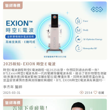
導致皮膚受到刺激，容易讓私處變暗沉，應選擇合適的衣物材質和尺寸，減
醫師專欄
少對皮膚的摩擦。同樣地，如果自己除毛時方法不當，容易引起毛囊發炎，
進而導致私處暗沈的情況，如果遇到嚴重的毛囊發炎情況，建議尋求專業醫
師，以確保私密處健康和獲得理想的美化效果。長時間久坐使得私密處經常
處於悶熱狀態，再加上布料的反覆摩擦，也會對皮膚造成不利影響，建議應
定期活動身體，讓私密處得到通風。另外，過度清潔私密處反而會降低皮膚
的保護力，增加黑色素沈澱的機會，只要我們注意這些細節，就能夠維持私
密處的健康和光澤。私密處日常保養的對策女性私密處的皮膚比較嬌嫩敏
感，一般的美白保養品可能會造成刺激。因此，在考慮美白前，最重要的是
先確保私密處的健康。尤其女性的生理結構與男性不同，女性的陰部位於身
體內部，因此清潔需更加細心。由於尿道和陰道口位置靠近，再加上生理期
的關係，私密處容易悶熱和感染。如果分泌物出現異常，要特別留意是否有
陰道感染的情況。 使用溫和清潔產品：挑選不刺激、不含香精或其他刺激
成分的清潔用品來清洗私密處。 私密處保持通風：盡量避免穿著緊身長褲
或安全褲等不透氣的衣物，這樣可以幫助防止私密處變得暗沈。 不要過度
清潔陰道：不需要使用特別的清潔產品清洗陰道內部，因為身體本身可以自
行調節陰道的環境。 維持規律的生活作息：保持健康的生活作息有助於增
強免疫系統，進而幫助陰道內的健康菌叢維持平衡。 注意安全性行為：避
2025新知- EXION 時空Ｅ電波
免性行為中感染性病，這樣可以預防陰道炎的發生。打造私密處美白的日常
保養方法私密處美白的方法中，實際上最快的選擇是到專業醫美診所接受雷
時空E電波啟程時空E電波啟程~從2025出發，你想回到過去的哪一年?
射治療。但考慮到施打部位的敏感性，如果尚未克服心理障礙或有預算上的
BTLExion時空E電波為新一代的緊膚除皺電波系統，融合了微針物理性微破
考量，可以先從日常飲食和保養品入手，逐步進行私密處美白護理。由於私
壞(表層改善)與電波緊緻(深層收緊拉提)雙重效果，同時刺激膠原蛋白新生
密處皮膚較為脆弱，建議選擇不含香精、防腐劑或強力清潔劑如SLS、SLES
並且促使膚質改善與消除皺紋與細紋。BTL EXION時空E電波具有美國FDA
等人工合成成分的清潔產品。女性陰道維持較酸性的環境有助於健康，因此
與台灣衛生福利部認證，核可適應症為皺紋與細紋，因此非常適合想要改善
選擇PH值約為4.0到4.5左右的清潔產品更符合私密處肌膚的酸鹼值。在清
李杰年 醫師
膚質與緊膚除皺的族群。除了消除皺紋之外，杰膚美李院長更獨創提出
潔外陰部時，可加水稀釋溫和的清潔產品，切忌過度清潔內陰道。一些含有
「Soft Lift 8多層次治療技術」兼顧舒適的同時，卻超越其他微針電波，甚
2025-03-31
2554
收藏
豐富維生素C的抗氧化食物對私密處美白有良好的作用，包含蔓越莓、芭
至對收緊筋膜、改善肉肉臉的效果更勝鳳凰。時空E電波為什麼能做到？原
樂、柑橘類水果、奇異果、草莓等。此外，攝取維生素B和C，以及益生
理有什麼特別之處?本文深入為你介紹。單極微針電波，低痛感治療深度更
菌，也對促進私密處的美白有益。每天保持充足的水分攝取，建議飲用
深BTL Exion時空E電波為單極微針電波(市場上大多的微針電波為雙極設
醫師專欄
2,000CC的水，也是維持皮膚健康的重要一環。小編提醒，在開始私密處日
計)，治療時需在人體上貼上導電片，使得治療探頭發出的能量能夠一致性
常美白前，需要明白一點，即便吃下再多美白食物或使用美白產品，也無法
的往深層肌底發送，不會像雙極電波無法抵達肌膚深層。因為單極細針插入
讓皮膚比原來更白。這些產品的作用是以循序漸進的方式，讓暗沈的皮膚漸