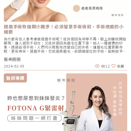
提眉手術恢復期小撇步！必須留意手術術前、手術疤痕的小
細節
為什麼有些人會考慮做提眉手術呢？或許是因為年華不再，臉上的皺紋開始
顯現，讓人感到不自在；又或許是因為眉毛位置下垂，給人一種疲憊的印
象。透過這項手術，人們可以輕鬆地改變自己的外表，讓眉毛位置更顯年
輕、更有神采。提眉手術，也就是將眉毛、前額做提拉的手術，能夠賦予臉
部外觀更年輕、緊緻。然而，實現理想的手術效果不僅僅取決於醫師的技
醫美圈圈
術，還需要患者在手術後能嚴格遵守醫師囑咐的事項。這段關鍵期不僅關係
到手術結果的最終呈現，更直接影響整體恢復過程是否順利。小編將探討提
2024-02-05
4812
收藏
眉手術的恢復期、術前術後須知、疤痕照護，以利讀者更清晰了解提眉手
術。提眉手術前須知事項 蟹足腫或容易形成肥厚疤痕體質的患者應主動告
知醫師。 使用抗凝血藥劑成分藥物的患者應告知醫師，包括定期服用的藥
醫師專欄
物。 術前應戒煙戒酒：建議提前停止吸菸和飲酒，尼古丁和酒精會對術後
傷口癒合造成不利影響。 術前避免攝取維生素E、活血性中藥、阿斯匹靈：
以預防術後出血，減輕術後腫脹。 如需全身麻醉，術前8小時內不得進食，
以降低手術麻醉期間患者發生胃食道逆流的風險。 術前去除指甲油：如有
水晶指甲或塗抹指甲油，前一天必須卸除，以確保術中麻醉血氧值的正確測
量。 術前需取下所有飾品：含活動假牙、隱形眼鏡、手錶、戒指、耳環
等，以避免手術中的導電危險。 手術當天不得化妝：有利於觀察手術中是
否有出血情況。 女性應避免在經期、孕期、哺乳期進行手術。提眉手術術
後留意事項 術後的瘀青或腫脹會因每個人體質差異而有不同程度的表現。
通常在一週內會逐漸減輕，使得手術恢復期相對短暫。 術後疤痕的形成，
除了會因為醫師技術和體質差異的影響外，後期的傷口護理也是關鍵之一。
建議使用去疤產品能夠有效淡化疤痕。 注意保持傷口的清潔和妥善照顧，
以預防感染或傷口癒合困難。 睡覺時可使用枕頭來提高頭部，能防止血液