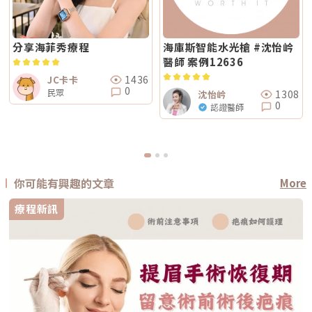
分享海菲秀療程
海庫斯智能水光槍 #沈怡岒
醫師 案例12636
1436
JC卡卡
0
民眾
1308
沈怡岒
0
認證醫師
你可能有興趣的文章
More
療程新訊