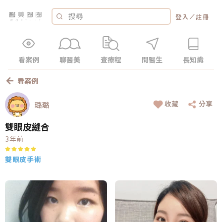
／
登入
註冊
看案例
聊醫美
查療程
問醫生
長知識
看案例
收藏
分享
璐璐
雙眼皮縫合
3年前
雙眼皮手術