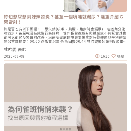
回流引起腫脹。 出門時可上底妝，戴太陽眼鏡以遮擋傷口，但動作要輕
柔，防止拉扯到傷口。 由於傷口位置在眼部周圍，應避免做讓眼壓過高的
活動，例如哭泣或長時間用眼。 傷口保持乾爽清潔，擦拭時使用消毒過的
棉花棒或無菌棉枝，避免細菌感染。 如果有蟹足腫或傷口癒合困難的情
妳也憋尿憋到妹妹發炎？甚至一個噴嚏就漏尿？隆重介紹Ｇ
況，應在術前告知醫師。 術後3天可透過冰敷以減緩腫脹和痛感，第4天後
緊雷射！
可改用溫熱敷。提眉手術恢復期一般來說，約10天內即可感受到消腫減退，
而眼部周圍可能出現的瘀青，會視個人體質而有所不同，通常會在2週內逐
妳是否也有以下困擾：－尿失禁(咳嗽、跳躍、跑步時會漏尿)－陰道內分泌
漸消退。在手術後的3至4天左右，傷口可能會有較明顯的腫脹，這時建議進
物減少，甚至乾澀造成性行為疼痛－性伴侶曾抱怨有鬆弛感或不夠緊實其實
行局部冰敷並多加休息。之後腫脹將會迅速減退，而傷口需遵從醫師囑咐換
都可以都過Ｇ緊雷射改善、治療私密處的事更要慎重對待歡迎來欣莘預約諮
藥。到了手術後的1週，患者需前往診所回診，以觀察傷口的恢復情況。提
詢🥰重點摘要：00:00 遊戲實況主-熊熊困擾00:44 林昀嬃醫師說明G緊雷射
眉手術後疤痕的復原解析提眉手術通常會移除多餘的眼皮組織，並進行層層
的特色01:07 熊熊分享G緊雷射的真實感受01:31 熊熊分享術後2週心得💻
縫合。大多數患者最關心的是手術後形成的疤痕。提眉手術後的疤痕演變如
林昀嬃 醫師
📱✉️看完後有興趣的，速洽小編詢問 ⬇️真人諮詢｜
下： 術後1至2週，初期癒合的傷口會呈現紅色，未來疤痕顏色會逐漸變
https://lin.ee/DOX0Qme官網資訊｜https://www.newstardr.com/臉書
淡。 約1個月左右，疤痕已經淡化，除非仔細觀察，否則不容易察覺。 由於
2025-09-08
1610
收藏
粉專｜https://www.facebook.com/newstardrIG看案例｜
每個人體質差異，有部分人可能在術後暫時出現疤痕變黑的現象，通常需要
https://www.instagram.com/newstar.fashion.beauty/緊緻抗老 林昀嬃
1到3個月的時間來調整。提眉手術後疤痕如何護理？傷口完全癒合後，可以
醫師 醫美微整型FB粉專｜
使用一般的眼霜或其他臉部保養品進行護理。對於積極保養的人，可以考慮
https://www.facebook.com/deargracegrace❄️緊緻抗老｜林昀嬃醫師｜
搭配使用除疤藥膏。在疤痕完全淡化之前，建議使用眉筆來化妝，以達到遮
微整型女醫IG｜https://www.instagram.com/deargrace_aesthetic/免
掩的效果。一旦疤痕穩定，對於眉毛稀疏或對疤痕很在意的人，也可以考慮
付費諮詢專線：0800-267-518-欣莘時尚美學診所🚩台北市中山區長安東路
利用眉毛紋繡等方式進行修飾。延伸閱讀：「靚眉」不是夢！掌握提眉手術
二段63號2樓捷運松江南京站4號出口（步行約5分鐘）🚩台北市大安區忠孝
費用與眉毛下垂的各種成因★溫馨提醒★小編要提醒大家，醫療並非單純的
東路四段54號2樓捷運忠孝復興站3號出口(步行約30秒)-▸▸歡迎合作洽談：
商業交易，所有的療程都伴隨著風險。因此，作為消費者應該謹慎選擇合適
info@newstardr.com◂◂🔹圖片案例為本診所治療並簽署授權書同意曝光🔹
的醫療方案，以確保安全與健康。
任何治療效果皆因人而異，須由醫師當面與您溝通並進行評估