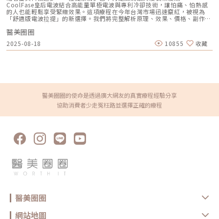
研發的升級版脈衝光，配備了七種濾光片（515nm、560nm、590nm、
CoolFase皇后電波結合高能量單極電波與專利冷卻技術，讓怕痛、怕熱感
615nm、640nm、695nm和755nm），並新增雙波段的「淨痘濾鏡」和
的人也能輕鬆享受緊緻效果。這項療程在今年台灣市場迅速竄紅，被視為
「網紅濾鏡」，可根據使用者需求調整深度，實現客製化治療方案。此技術
「舒適版電波拉提」的新選擇。我們將完整解析原理、效果、價格、副作用
採用OPT™（Optimal Pulse Technology），能夠保持穩定的脈衝能量輸
到常見問題，幫你在決定療程前先做足功課！CoolFase 皇后電波是什麼？
出，提升治療效率並減少過敏、反黑和熱傷害的風險。彩衝光對於消除肝
醫美圈圈
CoolFase® 皇后電波是非侵入式緊膚療程，採用 6.78 MHz 單極電波
斑、雀斑和老人斑效果顯著，並有助於膚色均勻。以上這些療程各具特色，
（Monopolar RF），能將能量精準傳導到真皮層甚至淺筋膜層
2025-08-18
10855
收藏
沒有絕對的優劣之分，每一種都有獨特優勢，能夠針對不同的肌膚需求，實
（SMAS），刺激膠原蛋白與彈性纖維新生，改善皮膚鬆弛與細紋。最大特
現光滑無瑕的效果。這些先進技術不僅能有效去除雀斑及其他色素沉澱，還
色在於配備 DCCT™ 專利接觸式冷卻技術，在加熱深層組織的同時，表皮能
能全面提升肌膚質感，讓肌膚恢復自然的光澤。無論選擇哪一項療程，都必
維持涼爽觸感，大幅降低傳統電波常見的灼熱與疼痛感。這讓療程舒適度顯
須由專業醫師進行評估與建議，根據個人的肌膚狀況制定最適合的治療計
著提升，即使敏感肌、怕痛族群也能接受。CoolFase 皇后電波的原理與特
畫。這樣才能確保療程安全性與效果，幫助每個人重獲自信，展現美麗肌
色作用原理 6.78 MHz 單極電波：此波段被認為是對膠原蛋白收縮與新生的
膚。★溫馨提醒★小編要提醒大家，醫療並非單純的商業交易，所有的療程
最佳頻率，能量可穿透皮膚表層，直接作用於真皮與淺筋膜層。 深層加
都伴隨著風險。因此，作為消費者應該謹慎選擇合適的醫療方案，以確保安
熱：加熱到約 55–65°C，可使膠原纖維即時收縮，同時啟動修復反應，促
全與健康。
進新生膠原。專利冷卻技術 DCCT™（Dynamic Contact Cooling
醫美圈圈的使命是透過廣大網友的真實療程經驗分享
Technology） 在能量釋放的同時，探頭持續以低溫接觸皮膚表層，減少熱
協助消費者少走冤枉路並選擇正確的療程
感，並保護表皮免受高溫傷害。與傳統電波差異 熱感降低、疼痛感明顯減
少 無需塗抹麻膏即可施作 療程時間更短、恢復期幾乎為零皇后電波療程優
勢皇后電波不僅能兼顧舒適與效果，還適合多種膚質與部位，成為許多人維
持緊緻輪廓的熱門選擇。 舒適度高：冷卻系統減少熱痛感，過程多為溫熱
感。 無恢復期：術後即可化妝、上班，不影響日常生活。 效果持久：一次
療程可維持約 6–12 個月。 適用部位廣：臉部（額頭、眼周、法令紋、下顎
線）、頸部，甚至手臂、腹部、大腿內側。 適合多種膚質：包含敏感肌膚
與中淺膚色人群。適合施作CoolFase皇后電波的族群 25 ~ 55歲，開始出
現輕至中度鬆弛者 有法令紋、木偶紋、頸紋困擾 想改善雙下巴、下顎線不
明顯 產後或減重後有皮膚鬆弛 不想動刀、害怕侵入性治療 工作忙碌、無法
安排恢復期療程效果與維持時間皇后電波（CoolFase）不僅能帶來立即可
見的緊緻，也能促進長期膠原蛋白新生。施作當下，能量會讓真皮層膠原纖
維收縮，讓臉部輪廓立即呈現緊緻感，尤其是下顎線、法令紋及眼周細紋的
醫美圈圈
改善最為明顯。一般來說，在療程後約4週左右達到膠原新生高峰，皮膚緊
實度和彈性會逐漸明顯，呈現自然緊緻的輪廓。單次療程效果通常可維持12
~ 18個月，但實際持久度會受到年齡、膚質、生活作息以及保養習慣等因素
網站地圖
影響。為了延長效果，可依醫師建議定期保養或後續搭配其他療程，保持最