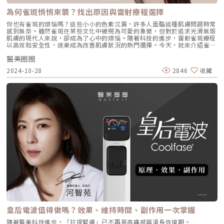
為何雀斑悄悄來襲？找出原因與雷射療程選擇
你也有雀斑的煩惱嗎？這些小小的色素沉澱，許多人面臨這種肌膚問題時常
感到無奈。雖然雀斑在某些文化中被視為可愛的象徵，但對於追求光滑無瑕
肌膚的現代人來說，卻成為了心中的煩惱。隨著科技的進步，雷射雀斑療程
以高效和安全性，逐漸成為改善肌膚狀況的熱門選擇。今天，就來介紹雀斑
形成的原因，以及哪些雷射療程能有效去除雀斑，讓你徹底和雀斑說Bye
醫美圈圈
Bye！雀斑的形成原因與影響雀斑是最普遍的淺層斑點，主要集中在表皮
層。這些直徑僅幾釐米的小圓點，好發在顴骨、鼻子和額頭等部位。雀斑形
2024-10-28
2846
收藏
成與陽光曝曬和曬傷密切相關，特別是那些不注意防曬的人更容易出現雀
斑，膚色較淺和頭髮顏色較淺的人尤為常見。此外，雀斑的產生也與遺傳基
因有關，可以觀察家庭成員的肌膚狀況來判斷。如果兄弟姐妹、父母或非直
系親戚有雀斑，這可能代表著雀斑與基因息息相關。哪些雷射適合有效去除
雀斑？現代雷射療程針對雀斑的選擇日益多元，並以更安全、精準的方式有
效去除色素沉澱。接下來，我們將介紹目前市面上針對雀斑的各類先進雷射
療程。皮秒雷射皮秒雷射透過超短雷射脈衝擊碎皮膚下的黑色素，將粉塵化
後由免疫系統吸收或隨代謝排出體外。與傳統雷射不同，皮秒雷射以光震波
效應代替熱能破壞黑色素，避免高溫滯留在肌膚上，減少熱傷害。皮秒雷射
在色素清除方面優勢顯著，術後反黑風險低且恢復快，適合治療曬斑、老年
斑、雀斑及痘疤等色素沉澱問題，使肌膚更加光滑透亮。紅寶石雷射紅寶石
雷射使用694奈米波長的光，這個波長可以針對皮膚中的黑色素細胞。當黑
色素吸收了這種光後會分解成小顆粒，然後在皮膚表面形成結痂，隨著結痂
脫落或經代謝排出體外。這項技術特別適合去除曬斑、雀斑、顴骨母斑，以
及黑色、藍色和綠色的刺青，效果顯著。此外，大光點探頭特別適合進行大
範圍的美白治療，而實際所需的治療次數則會因個人體質不同而有所差異，
需經過醫師評估後提供專業的治療建議。脈衝光脈衝光是較溫和的光能治
療，不會造成皮膚破損，術後護理也簡單。它的光波範圍廣泛，從560nm
到1200nm，可以根據個人膚質精細調整參數。因此，脈衝光可以一次處理
色素問題、擴張血管及肌膚老化現象。這項療程綜合了多種常用雷射波長，
皇后電波值得做嗎？效果、維持時間、副作用一次掌握
可針對膚色不均、淺層斑點、毛孔粗大、表淺血管等問題，達到除斑、血管
治療和肌膚回春的多重效果。彩衝光M22彩衝光是由國際知名公司Lumenis
隨著醫美科技進步，「拉提緊膚」已不再是高痛感與漫長恢復期。