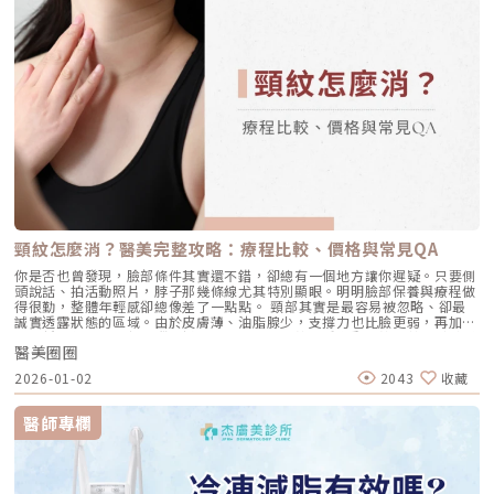
頸紋怎麼消？醫美完整攻略：療程比較、價格與常見QA
你是否也曾發現，臉部條件其實還不錯，卻總有一個地方讓你遲疑。只要側
頭說話、拍活動照片，脖子那幾條線尤其特別顯眼。明明臉部保養與療程做
得很勤，整體年輕感卻總像差了一點點。 頸部其實是最容易被忽略、卻最
誠實透露狀態的區域。由於皮膚薄、油脂腺少，支撐力也比臉更弱，再加上
長期低頭使用手機與電腦的折疊壓力，水平頸紋、垂直動態紋、甚至鬆弛型
醫美圈圈
「火雞脖」都可能提早出現。當紋路在放鬆狀態下仍清晰可見，單靠保養品
往往只能維持滋潤，卻很難真正把紋路「推回去」。 我們一次釐清：頸紋
2026-01-02
2043
收藏
到底是怎麼形成的、你屬於哪一種頸紋類型、不同醫美療程各自擅長改善什
麼、需要做幾次才會有感、維持期與費用怎麼評估，以及術後照護與常見
QA。頸紋為什麼會出現？不是老化而已，還有「科技脖」在作怪很多人以
醫師專欄
為頸紋是年紀到了才會有，但臨床上越來越常見的是：年輕族群也有頸紋，
而且形成速度很快。原因在於頸部本來就屬於「先天條件比較吃虧」的部
位，皮膚更薄、油脂腺更少、保水力弱，再加上日常反覆折疊，如低頭、轉
頭、說話吞嚥，很容易把紋路「折成固定線」。更精準地說，頸紋通常不是
單一原因，而是下面幾個因素疊加的結果：1.結構老化：膠原蛋白與彈力蛋