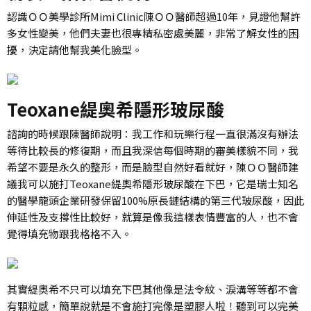
認識ＯＯ美學診所Mimi Clinic陳ＯＯ醫師超過10年，見證他幫許
多女性變美，他們夫妻也很專精私密處美麗，非常了解女性的困
擾，決定請他幫我美化臉型。
Teoxane緹奧希隱形玻尿酸
諮詢的時候跟陳醫師說明：我工作和玩樂行程一直很滿沒有辦法
等待比較長的修復期，而且我深信每個時期的審美樣貌不同，我
希望不要是永久的整形，而是臉型自然好看就好，陳ＯＯ醫師建
議我可以施打Teoxane緹奧希隱形玻尿酸在下巴，它是瑞士知名
的醫學龍頭企業研發保留100%原長鏈結構的第三代玻尿酸，因此
伸延性及支撐性比較好，就算是像我這樣表情豐富的人，也不會
覺得填充物跟我格格不入。
其實緹奧希不只可以填充下巴其他像是法令紋、淚溝等等都不會
有顆粒感，簡單說就是不會施打完像是塑膠人啦！聽到可以完美