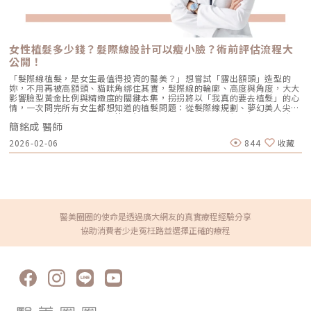
鬆後，原本一直在對抗它們的上提肌群會相對佔優勢，外觀上就會呈現下顎
失。醫美消除頸紋有哪些方式？七大主流療程一次看頸紋並非單一原因造
線輪廓變利、嘴角微揚、眉尾上提的視覺拉提效果。而「美肌拉提斯™」就
成，因此在臨床上很少只靠一種療程解決。醫師會依「紋路深度＋形成原因
是整合肉毒對於「鬆開下拉力、讓上提肌勝出」的作用所發展出的一套系
＋是否伴隨鬆弛或肌肉牽動」來設計複合式治療策略，讓改善更自然、維持
統，適合輕度至中度、與肌肉張力相關的軟組織下垂族群。若是骨架支撐流
更久。當頸紋不再只是「幾條線」，而是整體皮膚下垂、下顎線消失、火雞
失或嚴重鬆弛，則適合藉由其他相對應的療程，或是以複合式療程來治療。
脖感明顯時，這類型通常已進入結構型老化階段。此時，單靠電波或填補往
女性植髮多少錢？髮際線設計可以瘦小臉？術前評估流程大
皮下層深面與扁平表情肌淺面之交界美肌拉提斯鬆弛改善效果，上/術前；
往只能局部改善，醫師會開始評估是否適合進行俗稱的「天鵝頸手術」，也
公開！
下/術後4周美肌拉提斯™的效果是什麼？【美肌拉提斯】藉由釋放特定的下
就是頸部拉皮療程。天鵝頸並非只處理紋路，而是重建整個頸部與下顎線的
降淺層肌肉，達到整體自然拉提的效果，能讓臉部線條看起來順暢輕盈、眉
輪廓結構，讓頸部線條回到俐落、修長的狀態，這也是它能在短期內帶來最
「髮際線植髮，是女生最值得投資的醫美？」想嘗試「露出額頭」造型的
眼更有精神、輪廓俐落更乾淨。療程後的常見感受包括：下顎線比較清楚、
大視覺改變的原因。消除頸紋價格怎麼看？別只問「一發多少錢」頸紋牽涉
妳，不用再被高額頭、貓咪角綁住其實，髮際線的輪廓、高度與角度，大大
嘴邊肉比較不厚重、臉看起來比較不累、側臉線條比較順，拍照時臉型比較
到結構、膚質、肌肉與鬆弛程度，因此真正合理的報價，是以「整個頸部狀
影響臉型黃金比例與精緻度的關鍵本集，拐拐將以「我真的要去植髮」的心
俐落，有些人也會覺得臉變小、更加立體年輕唷！美肌拉提斯動態張力改善
態」來評估。實際費用通常會由以下四個層面共同決定：1.頸紋數量與深度
情，一次問完所有女生都想知道的植髮問題：從髮際線規劃、夢幻美人尖、
效果，上/術前；下/術後4周更多美肌拉提斯相關介紹：https://tresure-
有些人只有一兩條淺紋，有些人則是多條固定紋、甚至合併鬆弛或火雞脖
到術前術後注意事項，最後簡醫師也不私藏的公開：植髮價格與可以維持多
clinic.com/portfolio-item/magilates/粹究美學團隊設計【美肌拉提斯】
感。紋路越多、越深，所需的填補劑量、能量強度與療程次數自然越高，價
簡銘成 醫師
久？女生植髮到底值不值得？一起看下去就知道⬇️重點摘要：0:44 額頭禿
時，非常重視「自然感」和「保留表情」。因此【美肌拉提斯】的目標是達
格也會呈倍數成長。2.選擇的療程類型與材料 玻尿酸、肉毒桿菌：會依品
一塊怎麼辦？植髮還可以瘦臉修臉型？1:26 頭髮變少？髮際線後退？還有
到全臉精準的張力平衡，不是透過抑制單一肌肉讓臉變僵，所以不用擔心打
2026-02-06
844
收藏
牌、交聯度與劑量計價 電波、音波、雷射：依儀器等級、能量發數與施作
救嗎？2:00 植髮可以改變髮際線高度與形狀？還可以改變臉型？2:40 紋綉
完會有皮笑肉不笑的僵硬感喔！
範圍計算 天鵝頸手術：屬手術等級，會包含醫師費、麻醉、恢復照護等成
髮粉 vs 植髮手術差在哪？優缺點是什麼？3:25 植髮髮際線怎麼規劃？每個
本 不同療程的成本結構差異極大，無法用單一標準比較。3.是否採用複合式
人都有專屬設計？4:27 我適合美人尖嗎？可以客製化嗎？5:10 女性植髮價
療程多數非侵入與微侵入型的頸紋改善，幾乎都不是只做一種療程，而是依
格大公開！面積*密度=價錢！7:02 植髮需要剃一大塊嗎？免剃植髮好嗎？
紋路成因組合「填補＋緊緻」或「緊緻＋肌肉放鬆」等策略，讓紋路平整的
8:02 植髮後怎麼保養？可以一勞永逸？一定要生髮嗎？9:31 植髮手術前要
同時，也能延長維持時間。只有在進入侵入性手術等級（如天鵝頸手術）
準備什麼？多久後可以長滿？👀觀看更多女性植髮案例：
時，才可能以單一療程處理整體結構問題。這類複合式方案看似單次金額較
https://shawsonclinic.com.tw/case-share/beauty-hair-transplant/🙋‍♂️
高，但若只單項反覆嘗試，往往效果有限、補打頻率更高，長期下來反而增
參觀我們的Facebook：https://www.facebook.com/dr.skinhair📱來看
醫美圈圈的使命是透過廣大網友的真實療程經驗分享
加總花費。4.維持期與長期規劃有些療程屬於短期型，需要每半年補強；有
看我們的Instagram：https://www.instagram.com/shawsonclinic/👩🏻
協助消費者少走冤枉路並選擇正確的療程
些則屬結構型，維持年限較長。若只看單次價格，容易忽略「一年、三年、
直接加入Line由專人預約：https://lin.ee/NSrp46p☎️診所服務電話：(02)
五年下來的總成本」。術後保養三重點，決定頸紋改善成效的一半很多人以
2775-1919📍首盛地址：台北市大安區大安路一段101巷5號
為療程結束就萬事 OK，但在頸紋治療中，術後照護往往直接決定效果能維
持多久。不論是玻尿酸、肉毒、電波或雷射，只要照護做錯，紋路很容易在
短時間內「打回原形」。1.保濕一定要做足：乾燥會把細紋全部放大頸部天
生油脂腺少，治療後更容易暫時性乾燥。若保濕不足，原本已被改善的細紋
會因缺水再次顯現，讓人誤以為療程沒效。建議選擇質地清爽但鎖水力佳的
頸部或臉部保濕產品，早晚確實塗抹，必要時搭配濕敷，加速皮膚穩定。2.
防曬不能省：頸部每天都要擦紫外線會加速膠原分解，是造成頸紋復發與老