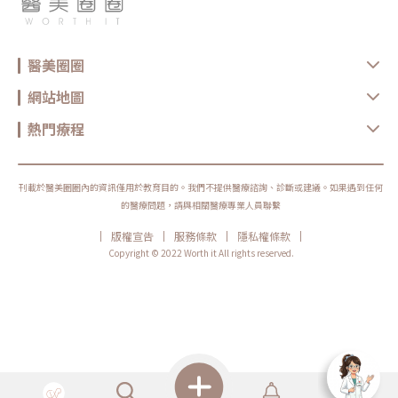
化的最大元凶之一。術後一旦忽略防曬，即使前端療程做得再好，效果也會
快速打折。出門前務必將防曬範圍從臉一路延伸到鎖骨上緣，讓頸部真正被
保護。3.避免長時間低頭：姿勢比你想像更關鍵多數頸紋都是「折出來
的」。若治療後仍維持長時間低頭滑手機、看電腦的姿勢，等於每天不斷在
原本的位置重複折疊，紋路自然容易回來。建議調整螢幕高度、使用手機時
醫美圈圈
把裝置抬高到視線水平，讓頸部保持自然伸直，這會比任何昂貴保養品都更
有用。消除頸紋常見問題 QA以下最常見五個問題，幫你一次釐清對頸紋療
網站地圖
程的迷思與期待。Q1：頸紋可以完全消失嗎？多數情況下，頸紋的目標是
「明顯改善」而非「永久消失」。因為頸部每天仍會活動、折疊與受紫外線
影響，即使療程讓紋路變平滑，只要生活習慣與保養沒有同步調整，紋路仍
熱門療程
可能逐漸再出現。因此，醫師通常會以「改善幅度＋維持策略」為主要治療
目標，而非一次到位。Q2：幾歲適合開始做頸紋療程？頸紋的處理時機不
是看年齡，而是看「放鬆狀態下是否已經看得見紋路」。若只有低頭時出
現，屬於早期型態，可先以保養與非侵入式療程維持；一旦平視就能看到固
定線條，就代表結構已開始改變，應及早諮詢醫師規劃治療策略。Q3：做
刊載於醫美圈圈內的資訊僅用於教育目的。我們不提供醫療諮詢、診斷或建議。如果遇到任何
完會不會看起來很假？只要採取「少量、多點、分層」的填補原則，並搭配
的醫療問題，請與相關醫療專業人員聯繫
緊緻型能量治療，頸部線條通常會呈現自然平順的狀態，而不是僵硬或不連
貫。真正容易顯得不自然的，反而是一次填補過多或只處理單條紋路、忽略
整體結構的做法。Q4：只打玻尿酸可以嗎？如果你的問題只是單純的凹陷
|
|
|
|
版權宣告
服務條款
隱私權條款
水平紋，少量玻尿酸確實能帶來明顯改善；但一旦合併皮膚鬆弛或彈性流
Copyright © 2022 Worth it All rights reserved.
失，單純填補往往只能短期平整，維持度有限。這類情況下，醫師多半會建
議搭配電波、音波等緊緻型療程，讓結構一起被重建。Q5：做完多久可以
看到效果？需要幾次？不同療程的「發酵時間」差異非常大，不能用同一標
準看待。1.玻尿酸填充、肉毒桿菌：多半在數天至一週內就能看到視覺改
善，屬於短期立即型效果。2.電波、音波、雷射、微針等能量或膚質型療
程：需要時間刺激膠原蛋白新生，通常在 2～4 週後開始逐漸感覺頸部線條
變平順、彈性提升，常需依膚況安排 1～3 次以上。3.侵入性手術（如天鵝
頸手術／頸部拉皮）：外觀改變在術後腫脹消退後即相當明顯，但完整穩定
期通常需 數週至 2～3 個月，屬於「一次處理結構、長期維持」型方案，與
非侵入療程的節奏完全不同。因此在評估時，除了問「要幾次」，更應該問
的是：你想要的是短期改善、漸進升級，還是一次處理結構問題的長期方
案。頸部的年輕感不是靠遮，而是靠慢慢養回來頸紋從來不是突然冒出來