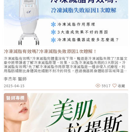
白流失當膠原與彈力支撐慢慢減少，皮膚就像「少了彈性布料」一樣，原本
只是動作時的摺痕，會逐漸變成放鬆時也看得見的固定紋。這就是為什麼你
可能覺得「這條線以前只有低頭才有，現在平視也有」。2.姿勢習慣：科技
脖讓摺痕每天重複上千次手機、電腦、平板帶來的最大差別是，頸部長時間
維持「彎折角度」。皮膚在同一位置反覆折疊，就像紙張一直沿同一條線
折，最後那條折痕會越來越深。這類通常表現為水平頸紋，而且常見在「一
天手機不離手」的人身上。3.光老化與乾燥：頸部防曬被忽略，老化就加速
頸部常被漏擦防曬，紫外線會加速膠原分解，讓皮膚更薄、更乾、更容易出
現細紋與鬆弛。再加上頸部油脂少、保水差，乾燥時紋路會更立體，甚至妝
感、粉感也更容易卡在紋路裡。4.肌肉牽動：有些紋路不是「皮膚」的問題
有一部分頸紋屬於「動態牽動型」，尤其是垂直走向的紋路或頸闊肌緊繃造
成的線條。這類型通常在說話、用力、吞嚥時更明顯，處理策略就不會只靠
冷凍減脂有效嗎?冷凍減脂失敗原因1次瞭解！
保養或單純填補，而是要把「肌肉牽動」一起納入評估。頸紋類型先分清，
療程才不會選錯很多人做頸紋療程「沒感覺」，問題往往不是療程不好，而
冷凍減脂有效嗎?冷凍減脂完體重沒有下降，難道是冷凍減脂失敗了?本篇文
是一開始就選錯戰場。頸紋不是單一型態：有的來自乾燥與表層紋理、有的
章中將帶讀者了解冷凍減脂原理、效果，以及冷凍減脂失敗的3大原因。冷
是長期折疊造成的水平凹陷、有的與肌肉牽動有關，還有一種是鬆弛下垂導
凍減脂有效嗎?先了解冷凍減脂作用原理冷凍減脂是一種非侵入式療程，利
致的整體老化。當你把不同原因的頸紋用同一種方式處理，結果通常就是
用脂肪細胞比身體其他細胞不耐冷的特性，透過機器將身體局部區域降溫到
「花錢、很努力、但改變有限」。1.淺層細紋型：低頭或皮膚偏乾時才明顯
脂肪細胞進行凋亡(自殺)，但其他細胞卻不受影響的溫度範圍，以減少過多
外觀特徵： 平視時不一定清楚，但一低頭、或皮膚乾燥時就更顯眼 常伴隨
李杰年 醫師
脂肪。（圖／杰膚美診所-李杰年醫師提供）冷凍減脂失敗了?3大造成冷凍
頸部粗糙、缺乏光澤、觸感不夠細緻 紋路偏「細、密、淺」，不像凹陷那
減脂效果不好的原因杰膚美診所李杰年院長表示:「許多人以為冷凍減脂失
2025-04-15
5917
收藏
麼深常見成因：乾燥＋光老化＋表層紋理老化（頸部油脂少、保水差）。常
敗了，因為效果不如預期，然而有３個重點需要搞清楚，第1點就是做了冷
見策略： 雷射／光電膚質管理：目標是改善表皮更新與真皮膠原密度，讓
凍減脂體重是不會減輕的，因為脂肪本身的重量就非常少，冷凍減脂是一種
紋理更平整 微針（含各類導入）：以膚質重建為主，適合想要細緻度、光
體態雕塑的手段，並不能拿來減重；第2點就是一定要做夠點數與次數，若
醫師專欄
澤感的人 保濕與防曬是必要底盤：這型如果只做醫美不做保養，常容易很
是非常肥厚的脂肪往往需要２～３次才能達到滿意效果，或是脂肪分布的範
快「又回來」2.中度水平頸紋型：平視也看得見的「固定線」外觀特徵： 站
圍比較大，這時候就需要比較多探頭去施作，若是施作次數與冷凍的範圍不
著平視就能看到一到數條水平紋 低頭時更深，放鬆時仍存在 有時紋路邊緣
足就可能造成減脂效果不理想；最後一點很重要，許多人會覺得做了冷凍減
會有陰影，看起來像「凹」進去常見成因：長期折疊（科技脖）＋結構支撐
脂後就不需要控制飲食，然而跟抽脂手術一樣，脂肪細胞可以膨脹到原體積
力下降。常見策略： 玻尿酸微量填補：針對「凹陷線」做精準平整，是這
的的200倍，很多人抽脂後復胖也是這個原因，冷凍減脂後隨然能夠局部的
型最常用的立即改善手段 搭配光電刺激（電波/射頻等）：因為只填補不處
減少脂肪厚度，但仍然要注意飲食控制，否則還是有全身性復胖的可能。」
理膚質與彈性，維持度通常較差；加上緊緻刺激能讓整體更自然、也更耐看
（圖／杰膚美診所-李杰年醫師提供）冷凍減脂儀器這麼多，選擇阿爾發冷
關鍵在「少量、多點、分層」：頸部皮膚薄，填補太多反而容易不自然，必
凍減脂的3大理由市面上的冷凍減脂有很多臺，例如:酷塑冷凍減脂、Zlipo
須靠醫師技術拿捏3.垂直動態紋型：說話、用力、吞嚥時更明顯外觀特徵：