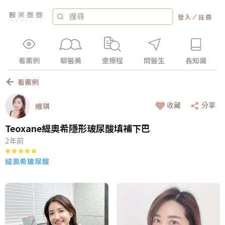
／
登入
註冊
看案例
聊醫美
查療程
問醫生
長知識
看案例
收藏
分享
維琪
Teoxane緹奧希隱形玻尿酸填補下巴
2年前
緹奧希玻尿酸