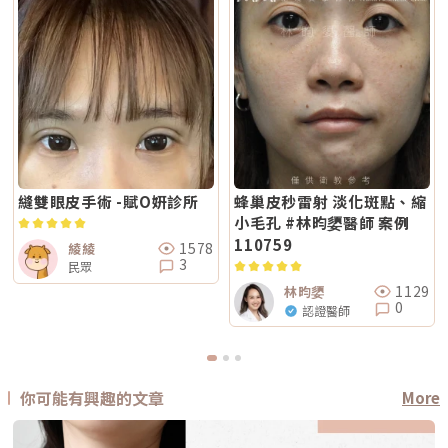
縫雙眼皮手術 -賦O姸診所
蜂巢皮秒雷射 淡化斑點、縮
小毛孔 #林昀嬃醫師 案例
110759
1578
綾綾
3
民眾
1129
林昀嬃
0
認證醫師
你可能有興趣的文章
More