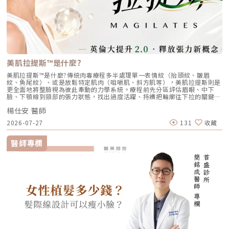
冷凍減脂等，然而來自韓國的阿爾發冷凍減脂由於具有多元的探頭、360度
紋路偏垂直或斜向 放鬆時不一定很深，但做表情、說話或用力時變明顯 常
環繞式冷凍、更強的吸力、更短的治療時間，為想要進行冷凍減脂的民眾提
見於「脖子看起來緊繃、線條硬」的人常見成因：肌肉牽動（例如頸闊肌）
供更卓越的減脂效果。（圖／杰膚美診所-李杰年醫師提供）阿爾發冷凍減
造成的動態紋路與線條感。常見策略： 肉毒桿菌：重點是「放鬆過度牽
脂7種特殊探頭，完美貼合各部位阿爾發冷凍減脂不同於市面上的冷凍減
動」，讓動態紋路不再那麼容易被拉出來 搭配能量治療（電波/音波）：若
脂，提供各種大小、形狀與幅度的探頭，從雙下巴、後背、腹部、大腿，都
同時有鬆弛或膚質問題，單做肉毒可能只能改善動態，外觀仍不夠平整評估
有符合人體工學設計的對應探頭，完美貼合身形，因此可以吸取更大範圍的
必須更精準：因為頸部牽涉吞嚥與聲音肌群，劑量與位置需要專業醫師評估
脂肪，讓減脂效果更好。他牌冷凍減脂雖然具有多種探頭，但都只是以大小
4.鬆弛型老化：紋路之外，整體下垂更明顯外觀特徵： 不只看到紋路，整體
來區分，無法如阿爾發減脂一般，極佳客製化。阿爾發冷凍減脂360度環繞
會覺得「頸部皮膚鬆、線條垮」 常合併下顎緣不清楚、火雞脖感、頸部輪
式冷凍，與60kpa超大吸力阿爾發冷凍減脂極佳的效果來自於360度環繞式
美肌拉提斯™是什麼?
廓變厚 有時你以為是「紋」，其實是鬆弛造成的皮膚堆疊常見成因：皮膚
冷凍，不同於他牌只有探頭底部的發冷片製冷，阿爾發冷凍減脂探頭是整個
與筋膜支撐力下降，合併脂肪與組織下垂，屬於結構型老化表現。常見策
探頭都會製冷，因此可以針對治療部位進行更全面的冷凍效果。而阿爾發冷
美肌拉提斯™是什麼?傳統肉毒療程多半處理單一表情紋（抬頭紋、皺眉
略： 電波／音波拉提（非侵入式）： 以緊緻與提升為主，改善的是整個頸
凍減脂的探頭吸力具有60kpa遠勝他牌，不只是探頭更不容易掉落或位移，
紋、魚尾紋）、或是放鬆特定肌肉（咀嚼肌、斜方肌等），美肌拉提斯則是
部輪廓，而非單條紋路。適合中度鬆弛、尚有彈性者。 複合式治療（微侵
更強的吸力也代表著能夠吸取更多的肉，讓冷凍減脂效果更卓越。（圖／杰
更全面地將整臉視為彼此牽動的力學系統。療程前先分區評估眉眼、中下
入）： 若同時存在深水平頸紋，會建議「緊緻＋微量填補」一起進行，讓
膚美診所-李杰年醫師提供）阿爾發冷凍減脂平均單一部位治療20~30分
臉、下顎線到頸部的張力狀態，找出過度活躍、持續把輪廓往下拉的關鍵降
結構與表面平整度同步改善。 侵入式手術評估：天鵝頸手術／頸部拉皮：
鐘，效率高、更全面阿爾發冷凍減脂具有雙把手，雙探頭，整個療程為
肌，再以肉毒精準釋放拉力，使原本被壓制的上提肌群重新發揮作用，臉部
當鬆弛程度高、火雞脖明顯、下顎線幾乎消失時，非侵入式療程通常只能局
40~60分鐘，平均一個部位治療是20~30分鐘，兼具效率與效果。有些廠牌
楊仕安 醫師
線條也會回到輕盈、順暢又有精神的狀態美肌拉提斯是什麼而「肉毒拉提」
部改善，未必能達到期待效果。此時應由醫師評估是否適合進行俗稱的「天
號稱只要35分鐘就可以完成冷凍減脂療程，然而卻忽略了不同的部位由於脂
並非新潮的噱頭，國際學術文獻對此已有數十年的研究論述。從早期的肉毒
鵝頸手術」，透過重新定位皮膚與深層筋膜，重建整個頸部線條與輪廓。天
2026-07-27
131
收藏
肪厚度不一，有些需要比較長的時間，有些需要比較短的時間，因此缺乏彈
提眉、經典的「娜芙蒂蒂頸闊肌拉提 Nefertiti Lift」，到近年在小紅書上備
生頸紋比較深怎麼辦？不是你保養不夠，而是結構一開始就不同部分人群其
性，無法客制化療程。他牌治療時間只要35分鐘，比起阿爾發冷凍減脂
受討論的「英倫大提升」，都是這個脈絡下的延伸。而美肌拉提斯結合最新
實從年輕時頸部就有明顯紋路，無論怎麼保濕、防曬、少低頭，頸紋依舊存
40~60分鐘，由於冷凍時間較短，效果也可能比較差。（圖／杰膚美診所-
研究與醫師臨床經驗，重新改良注射層次與點位，並將治療邏輯系統化，讓
在。這類型常被誤以為是保養沒做好，事實上，問題並不在於勤不勤勞，而
醫師專欄
李杰年醫師提供）《點擊看完整文章介紹》文章轉載自「杰膚美診所-李杰
力量的釋放更精準、更貼近台灣民眾想要的自然拉提美感。美肌拉提斯
是結構本來就不同。所謂「天生型頸紋」，多半與以下幾個因素有關： 皮
年醫師專欄」
™（MagiLates™）是由粹究美學楊仕安院長整合學術文獻與臨床經驗，重
膚結構較薄、支撐力不足：膠原與彈力網絡密度天生偏低，即使年紀不大，
新架構改良的一套全臉肉毒分區注射系統：以單瓶
也容易形成固定摺痕。 頸部活動角度大：有些人頸部活動度高，轉頭、低
abobotulinumtoxinA（ Dysport®，300 sU），作用於「皮下層深面與扁
頭幅度本來就大，皮膚長期在同一條線反覆折疊。 骨架與脂肪分布差異：
平表情肌淺面之交界（L2/L3 淺層複合帶）」層次，透過全臉力線釋放
下顎與頸部交界角度較銳利的人，皮膚張力集中，更容易留下水平紋。這一
（Force-Vector Release, FVR）平衡臉部肌肉的動態張力，達到自然拉提
型頸紋的關鍵在於：保養只能維持狀態，卻很難真正把「既有的結構折痕」
的訴求。肉毒可以拉提嗎？肉毒拉提和埋線、拉皮手術這種「把組織主動往
抹平。因此治療策略會和一般老化型頸紋不同，重點不只是緊緻，而是「重
上拉」的物理力量，或是電音波熱能的「緊緻拉提」不同。肉毒拉提背後的
建平整度與支撐力」。臨床上常見的處理方式包括： 玻尿酸微量結構填
邏輯，是源自肉毒桿菌素的藥理作用，以抑制神經肌肉接合處乙醯膽鹼釋放
補：針對天生較深的水平紋，採少量、多點、分層填補，讓紋路邊緣平順，
的方式，藉由讓特定肌肉放鬆，達到相對應美學調整的訴求。臉部本身是一
而不是單純把線撐高。 搭配膠原刺激療程（如電波）：在平整之後，強化
個「上提肌群」與「下拉肌群」彼此拮抗的力學系統。當下拉肌群(例如
頸部整體彈性，避免只平一時、不耐久。 避免一次到位的錯誤期待：天生
platysma、DAO、depressor septi、外側 orbicularis oculi 等)被適度放
型頸紋通常需要「階段式修正」，以自然為目標，而不是一次做到完全消