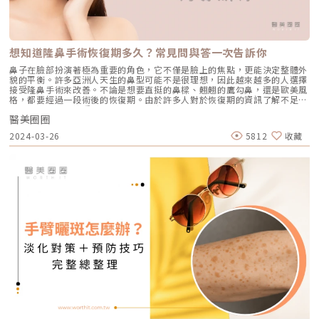
想知道隆鼻手術恢復期多久？常見問與答一次告訴你
鼻子在臉部扮演著極為重要的角色，它不僅是臉上的焦點，更能決定整體外
貌的平衡。許多亞洲人天生的鼻型可能不是很理想，因此越來越多的人選擇
接受隆鼻手術來改善。不論是想要直挺的鼻樑、翹翹的鷹勾鼻，還是歐美風
格，都要經過一段術後的恢復期。由於許多人對於恢復期的資訊了解不足，
這也成為遲遲未接受隆鼻手術的原因之一。到底隆鼻手術的恢復期需要多
醫美圈圈
久？術後應該如何進行護理？小編將針對這些常見問題進行整理和解答。如
果你也因此而感到困惑，不妨跟著小編一起來了解！隆鼻手術術後恢復期時
2024-03-26
5812
收藏
間每個人的隆鼻術後恢復期都會因手術的複雜程度和個人體質而有所不同，
通常大約需要3到6個月的時間。在這段期間中，恢復過程大致上可以分為以
下3個階段。 腫脹期手術後的第3至5天還是處在腫脹階段，通常第2天左右
血水會逐漸變少，但由於血管組織仍在康復中，鼻子可能會腫脹、出現瘀
青，或是發生有組織液和血水流出，這些都屬於正常情況。建議於鼻部兩側
進行冰敷可減輕不適，千萬要小心不要施加太大壓力在鼻子上。 消腫期手
術後大約第5天一直到30天，傷口已不會持續大量滲血。為了幫助消腫，可
以使用溫熱敷。另外，偶爾站起來走動可以促進血液和淋巴循環。在這段期
間裡，建議避免做激烈的運動，飲食上則要忌口辛辣刺激的食物。如果想嘗
試使用消腫點滴或其他中西醫方式來加速恢復，一定要先諮詢專業醫師的意
見，並且按照醫囑進行使用。 輔助恢復隆鼻手術後的第2至第4週，鼻部外
觀已逐漸接近自然狀態。但是，由於每個人的傷口恢復情況不同，形狀和高
度可能會有細微變化。在這段時間裡，可以輔助恢復讓腫脹情況趨緩自然，
例如輕柔按摩和熱敷，以加強局部血液循環。隆鼻手術恢復期的常見疑問解
答Q：隆鼻手術是使用哪種麻醉方式？隆鼻手術通常可以採用舒眠麻醉、全
身麻醉或局部麻醉。由於結構式隆鼻手術時間較長，很多醫師偏向使用全身
麻醉，因為需要插管，可以更好地保護呼吸道，避免血液往下流造成的問
題。相對地，舒眠麻醉下，患者靠自己呼吸，需要更小心血液或沖洗水往下
流的情況，以免影響肺部健康。局部麻醉雖然也可行，但較少用於結構性隆