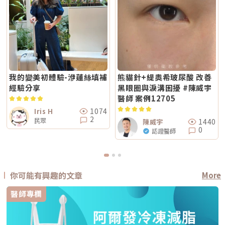
我的變美初體驗-洢蓮絲填補
熊貓針+緹奧希玻尿酸 改善
經驗分享
黑眼圈與淚溝困擾 #陳威宇
醫師 案例12705
1074
Iris H
2
民眾
1440
陳威宇
0
認證醫師
你可能有興趣的文章
More
醫師專欄