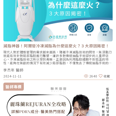
減脂神器！阿爾發冷凍減脂為什麼這麼火？３大原因揭密！
現代人對於體態管理的需求越來越高，隨著冷凍減脂技術的問世，無須動刀
就能有效針對局部脂肪進行雕塑，讓許多對傳統抽脂手術卻步的人重燃信
心。冷凍減脂技術之所以受到青睞，正是因為利用脂肪細胞不耐低溫的特
性，能夠在無創的情況下有效減少局部脂肪，不僅免去了傳統抽脂手術的風
險，還能達到如大腿、腹部塑形的效果。然而，市面上的冷凍減脂機型繁
李杰年 醫師
多，阿爾發冷凍減脂為何能在激烈的競爭中脫穎而出，這款機型究竟擁有什
麼魅力，讓它在短短時間內成為市場的寵兒？在接下來的內容中，我們將深
2024-11-11
2640
收藏
入介紹阿爾發冷凍減脂受到熱烈歡迎的３大原因，不僅讓您了解它的技術優
勢，更揭示它如何輕鬆幫助現代人打造緊緻曲線，重拾自信美麗。冷凍減脂
推薦阿爾發的原因1：６種以上探頭，完美貼合全身曲線推薦阿爾發冷凍減
醫師專欄
脂的原因之一，就是它擁有超過６種專用探頭，能針對不同部位精準設計，
無論是雙下巴、後背、蝴蝶袖、大腿、腹部，甚至腰間的頑固脂肪，都可以
有效貼合並進行冷凍減脂。多樣化探頭的設計不僅讓治療更加精準，還能確
保每個部位的脂肪都能被均勻處理，帶來更加理想的瘦身效果。相較之下，
其他品牌的冷凍減脂機種探頭選擇較少，無法完全貼合身體各部位的曲線，
減脂效果自然也大打折扣。阿爾發冷凍減脂則透過多種探頭設計來提升治療
的靈活性與舒適性，讓使用者能在短時間內感受到均勻且顯著的減脂效果，
因此深受愛美人士的喜愛，被譽為「減脂神器」。冷凍減脂推薦阿爾發原因