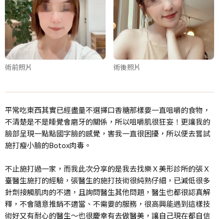
術前照片
術後照片
平常吃東西其實已經盡量不選擇口香糖那樣要一直咀嚼的食物，
不清楚是不是睡覺會磨牙的關係，所以咀嚼肌很狂妄！更讓我的
臉部呈現一點點國字臉的感覺，害我一直很困擾，所以便去嘗試
施打瘦小臉的Botox肉毒。
不止施打過一家，而我此次分享的是我去找樂Ｘ美形診所的張Ｘ
臺醫生施打的經驗，張醫生的施打技術很純熟仔細，已減低很多
針劑接觸肌肉的不適，且詢問醫生其他問題，醫生也都很認真解
釋，不會隨意推銷不適當、不需要的服務，很高興能遇到這樣技
術好又有耐心的醫生～也很慶幸有去做醫美，讓自己現在都自信