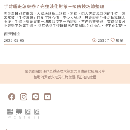
鼻手術，大多用於傳統的L型隆鼻手術。然而，最終麻醉方式還是要視醫師
手臂曬斑怎麼辦？完整淡化對策＋預防技巧總整理
的習慣和患者的情況而定，因為每位醫師都有自己慣用的方式，選擇最安全
的方式才是最重要的。Q：隆鼻手術後可能引起鼻部不適的情況？隆鼻手術
炎炎夏日即將來臨，大家紛紛換上短袖、無袖，想大方展現自信的手臂，卻
是在鼻子的表皮和鼻內黏膜之間進行，並不會影響鼻子的結構，因此手術後
常常被「手臂曬斑」打亂了好心情。不少人發現，只要經過戶外活動或曬太
還是能夠正常呼吸，不會因為手術而造成呼吸阻礙。Q：隆鼻恢復期間有哪
陽後，手臂上就會冒出一塊塊深淺不一的斑點，不但影響美觀，有時還會因
些注意事項？手術後要特別留意保持傷口的清潔，同時要小心避免碰觸或擠
此變得不敢露手臂。 到底遇到手臂曬斑該怎麼辦呢？別擔心，接下來就陪
壓。尤其是在擤鼻涕時要溫柔一些，不可太用力。充足的睡眠對於傷口修復
你一起搞懂曬斑是怎麼形成的，以及平常要怎麼預防、淡化，還有那些你可
非常重要，可以考慮在睡覺時稍微墊高枕頭，有利於消散瘀血。Q：隆鼻術
醫美圈圈
能聽過但其實是迷思的小知識。一起找回亮白又自信的手臂，其實沒那麼
後可以攝取哪些食物？術後飲食應盡量清淡為主，不宜食用生冷或辛辣刺激
難！什麼是手臂曬斑？手臂曬斑，主要是因為長時間暴露在紫外線下，導致
2025-05-05
25807
收藏
的食物，也最好避免菸酒。可以增加食用肉類或蛋白質，例如牛奶、雞肉
皮膚黑色素細胞過度活躍，分泌出較多黑色素，在手臂形成色素沉澱、色
等，有助於傷口恢復。Q：隆鼻後如何加速消腫？由於每個人的消腫進度都
斑、斑點的現象。常見的曬斑類型有： 雀斑：小而分散、呈咖啡色點狀，
不同，通常隆鼻手術後大約30天左右腫漲感會消退。在手術後一開始3天
曬太陽後會更明顯。 曬斑：面積較大，顏色較深，可能不規則分布。 色素
內，以持續冰敷可加速消腫，等到傷口較為穩定後再改用溫熱敷，同時要避
沉澱：肌膚整體暗沉或局部出現深色塊。這些現象大多因紫外線（UVB、
免擠壓傷口。手術後約2週左右，以輕柔按摩促進血液循環，進一步快速消
UVA）刺激，導致黑色素細胞為了保護肌膚而大量產生黑色素，久而久之便
退腫脹感。Q：隆鼻手術後多久能夠看到定型效果？通常隆鼻手術後約3個
形成惱人的曬斑。手臂曬斑怎麼辦？3大淡斑方法總整理發現手臂上出現曬
月，會恢復大約70%左右。到了半年左右，鼻子的形狀就會穩定並且定型。
斑，真的會讓人有點煩躁，每次想穿短袖、背心就會特別在意。其實手臂曬
但有時會在6至8個月的時候，可能會出現些微的變化。Q：隆鼻手術後多久
斑並非無解，只要用對方法，就有機會明顯改善，以下是幾種實用對策供你
醫美圈圈的使命是透過廣大網友的真實療程經驗分享
可以開始化妝？為了保護傷口，建議在手術後1個月後再嘗試化妝。若碰到
參考。（1）保濕修護不能少曬完太陽後，皮膚常常會覺得乾乾的、甚至有
協助消費者少走冤枉路並選擇正確的療程
必須化妝的情況，盡量避免接觸傷口，並選擇化輕淡的妝容。Q：完成隆鼻
點脫皮，這時候第一件事就是趕快補水！可以用有玻尿酸或蘆薈成分的乳液
手術後多久可以開始運動？手術後2週內應避免劇烈運動，但第3週左右可以
或凝膠，幫皮膚舒緩，也順便修護表層，減少乾癢和泛紅的狀況。（2）溫
進行較溫和的活動，例如快步走或伸展運動。至於激烈運動，像是跑步或跳
和清潔很重要曬後的皮膚比較脆弱，這時千萬別用太熱的水或太刺激的肥皂
繩，建議至少等待1個月或完全康復後再嘗試，同時要盡量避免造成碰撞的
洗澡。選擇溫和、不含香料的沐浴乳，輕輕洗乾淨就好，讓皮膚可以慢慢恢
運動。延伸閱讀：隆鼻手術失敗6大關鍵！二次隆鼻手術難不難？★溫馨提
復。（3）美白保養要有耐心如果想淡化手臂上的曬斑，美白類的身體乳或
醒★小編要提醒大家，醫療並非單純的商業交易，所有的療程都伴隨著風
精華可以幫上忙！挑選像維生素C、熊果素、傳明酸、菸鹼醯胺這類成分的
險。因此，作為消費者應該謹慎選擇合適的醫療方案，以確保安全與健康。
產品，有助於減緩黑色素形成。不過手臂的皮膚其實比臉厚，想看到明顯效
果真的要有點耐心，記得持續用一陣子才會有感喔。手臂曬斑雷射治療與醫
美療程推薦（1）雷射治療若斑點比較頑固，像皮秒雷射、脈衝光都能針對
黑色素下手，分解掉沉積的色素。不過通常都需要做幾次，療程前最好先和
醫師討論，選適合自己的方式。（2）果酸煥膚果酸主要是幫助去除老廢角
質，讓膚色看起來更勻稱。如果搭配美白保養，效果會更好。不過敏感肌的
人要特別小心，建議還是請皮膚科醫師評估一下，看看適不適合你。（3）