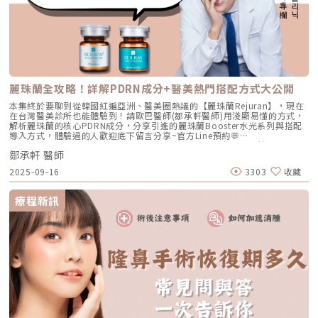
2：360度環繞冷凍+60kpa高負壓，無可比擬！冷凍減脂的效果關鍵在於技
術專利設計以及腹部吸引的強度。當負壓越高時，能更有效地吸附脂肪細
胞，讓冷凍治療更深入，進而達到更好的減脂效果。阿爾發冷凍減脂的
60kpa高負壓技術正是其中的亮點，能夠最大化脂肪的吸附與冷凍效果，讓
每次治療都能帶來可見的變化。此外，阿爾發的360度環繞式探頭設計更進
一步提升了冷凍治療的均勻性。全方位的冷凍覆蓋，能讓每個治療部位都受
到均勻的冷凍處理，避免冷凍效果不均或局部過度治療，達到最佳的減脂效
果。不僅提升了治療的精確度，也讓減脂過程更加安全和舒適。冷凍減脂推
薦阿爾發原因3：雙探頭同步治療，40分鐘省時高效！傳統的冷凍減脂儀器
麗珠蘭全攻略！詳解PDRN成分+醫美熱門搭配方式大公開
像是酷塑冷凍減脂，一次治療只有一個探頭，需要35分鐘才能完成單部位的
處理。如果需要同時處理兩個部位，治療時間則需要延長到70分鐘，時間上
本集終於要聊到從韓國紅遍亞洲、醫美圈熱議的【麗珠蘭Rejuran】，現在
相對比較長。這樣的治療過程雖然有效，但在時間上往往會讓許多人猶豫。
在台灣醫美診所也能體驗到！請歐巴醫師(鄒承軒醫師)用淺顯易懂的方式，
相比之下，阿爾發冷凍減脂則提供了雙探頭設計，單次治療就能同時處理兩
解析麗珠蘭的核心PDRN成分，分享引進的麗珠蘭Booster水光系列與搭配
個部位，且僅需40分鐘，大大縮短了治療時間。這樣的高效設計，不僅能節
導入方式，體驗過的人歡迎底下留言分享~官方Line預約💬
省時間，也讓愛美人士能在繁忙的生活中，更輕鬆地進行冷凍減脂，達到理
https://lin.ee/6XrHCWv▼你或許對這集有興趣▼預測2025大勢醫美🔥神
想的塑身效果。《點擊看完整文章介紹》
鄒承軒 醫師
醫鐵口直斷「三大趨勢」皮膚下垂、膚況全有解！重點摘要：00:00 前情提
要 精采預告01:09 麗珠蘭核心成分/劑型說明02:18 三大輔助導入的方式
2025-09-16
3303
收藏
04:11 解析Skin Booster趨勢04:34 麗珠蘭/喬雅露/外泌體差別？06:08 麗
珠蘭的保養頻率建議？恆美學診所 이터널 클리닉Line官方帳號🔍
https://lihi.cc/v6Jgd恆美學官網🔍https://www.eternal-aesthetic.com/
療程新訊
醫些小事YT頻道🔍https://youtube.com/@eternalclinictw恆美學
instagram🔍https://www.instagram.com/eternalclinictw/恆美學FB專
頁🔍https://www.facebook.com/eternalclinictw來自韓國的醫美👨‍⚕️對的
事持之以恆▹小巨蛋📍台北市南京東路四段56號2樓電話： (02)25776622▹
中山📍台北市南京東路一段46號7樓電話：(02)25432009▹信義📍台北市忠
孝東路四段565號1樓電話：(02)27658889