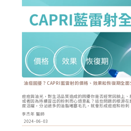
油痘困擾？CAPRI藍雷射的價格、效果和恢復期全面
痘痘與油光，對生活品質造成的困擾你是否經常因臉上、
或者因為持續冒出的粉刺而心煩意亂？這些問題的根源在
度活躍，分泌過多的油脂堵塞毛孔，就會形成痘痘和粉刺
質。 社交和工作困擾：油光滿面的臉或布滿痘痘的肌膚
李杰年 醫師
和社交關係。而頭皮過度出油也可能引起異味問題，讓你
和油脂過多的皮膚容易感染，可能造成皮膚損害，增加皮
2024-06-03
和痘痘提醒著我們外表的不完美，讓人感到不安和不自信
痘痘和油性皮膚可能會留下永久性疤痕，對外貌造成更大