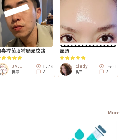
肉毒桿菌填補額頭紋路
額頭
1274
1601
JM.L
Cindy
2
2
民眾
民眾
More
醫師