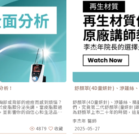
分析！
舒顏萃(4D童妍針)、洢蓮絲
胸部或背部的痘痘而感到煩惱？
舒顏萃(4D童妍針)、洢蓮絲、
於皮脂腺分泌失調。當皮脂腺過
們，究竟第二代舒顏萃(童妍針)
，並影響你的自信心和生活品
為舒顏萃上市二十年的時間，這
，可能讓人覺得不整潔，影響職場
萃的名字，加上一代二代三代四
李杰年 醫師
感到尷尬。 感染風險增加：痘痘
雖然這也表示舒顏萃(童妍針)在
膚健康風險。 自信心受損：油光
原蛋白增生劑的愛恨情仇，讓大
4879
收藏
2025-05-27
。 留下疤痕：如果不及時治療，
妍針有更深入了解的話，也可參考
的損害。我們將深入探討痘痘形
萃升級重點 ! 原廠講師為您說明