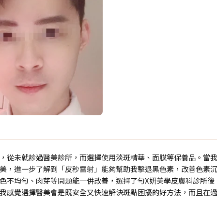
，從未就診過醫美診所，而選擇使用淡斑精華、面膜等保養品。當
美，進一步了解到「皮秒雷射」能夠幫助我擊退黑色素，改善色素
色不均勻、肉芽等問題能一併改善，選擇了勻X妍美學皮膚科診所後
我感覺選擇醫美會是既安全又快速解決斑點困擾的好方法，而且在