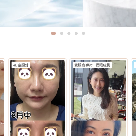
4D童顏針
雙眼皮手術
提眼瞼肌