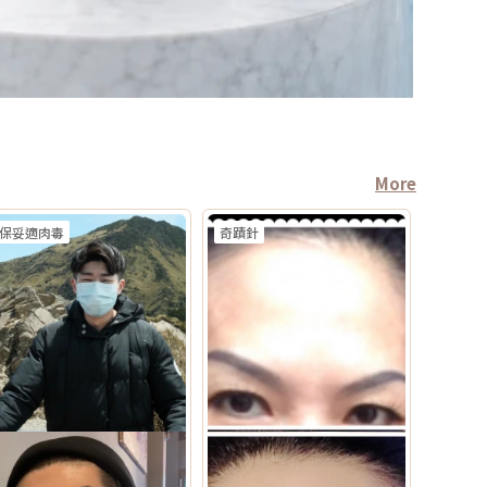
More
保妥適肉毒
奇蹟針