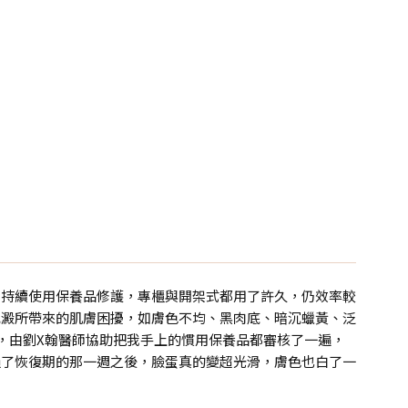
我持續使用保養品修護，專櫃與開架式都用了許久，仍效率較
沉澱所帶來的肌膚困擾，如膚色不均、黑肉底、暗沉蠟黃、泛
，由劉X翰醫師協助把我手上的慣用保養品都審核了一遍，
過了恢復期的那一週之後，臉蛋真的變超光滑，膚色也白了一