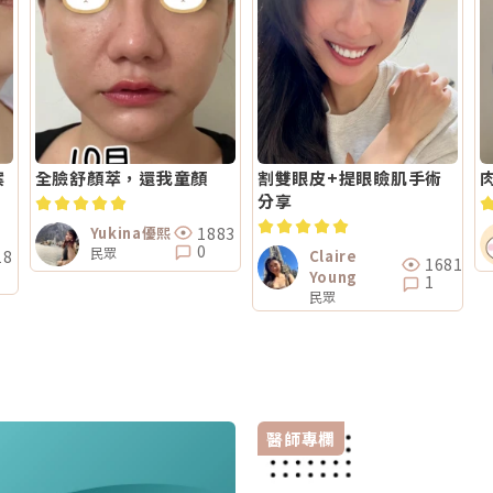
案
全臉舒顏萃，還我童顏
割雙眼皮+提眼瞼肌手術
分享
1883
Yukina優熙
0
民眾
18
Claire
1681
Young
1
民眾
醫師專欄