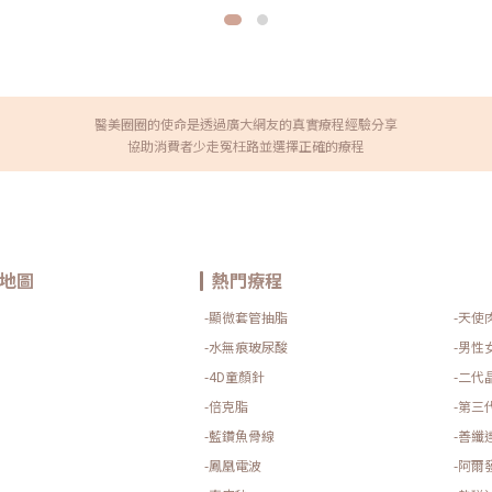
解決油痘問題，探討效果、恢復期
代4D童妍針上市發表會上演講按
性毛囊炎和黴菌性毛囊炎。這兩
年醫師提供）按這裡查看：Tatl
類型時，最好尋求專業醫師診
細緻美感，4D童妍針精品療程
童妍再進化．顛覆美的極限 我就是
異想世界專欄報導真．童妍拉提術舒
舒顏萃（俗稱4D童姸針）和Aesth
針)，皆屬於膠原蛋白新生的注
醫美圈圈的使命是透過廣大網友的真實療程經驗分享
三者是一樣的東西，但其實這三
協助消費者少走冤枉路並選擇正確的療程
。 細菌感染：當皮脂堵塞毛孔
我們一一來介紹。Sculptra舒
質過度增生：過度角質化會堵塞毛
生劑的始祖，主要組成為聚左旋乳
春期、生理期、懷孕或壓力等情
20多年的使用經驗，再加上近期
素：家族中有痘痘問題的人，更容
術，安全性更是大大加分。Aest
乾燥天氣刺激皮脂腺分泌更多油
主要成分為聚雙旋乳酸（左旋乳
品成分會引起敏感反應，導致痘
以為他是童姸針的新品，甚至稱
。青春痘的形成過程相當複雜，
但相似不相同，本質上是不一樣的東
感染引起的紅腫痘痘。長時間的
蓮絲也是近期才誕生，是凝膠狀填充
地圖
熱門療程
分泌對於中長期控制痘痘非常重
型晶球(PCL)， CMC會提供
、塗抹藥膏到擦A酸，如今又有了一
作用，並持續刺激纖維細胞誘發
-顯微套管抽脂
-天使
脂問題，經過衛福部核准，能夠抑
舒顏萃(4D童妍針)、洢蓮絲、精
CAPRI藍雷射來自韓國，是專門
艾麗斯(精靈針)、洢蓮絲(少女
-水無痕玻尿酸
-男性
長。藍雷射增強了這個波長的能
些微差異，維持時間則都大略介於
-4D童顏針
-二代
RI藍雷射結合了450nm的藍光波
的續航力確實維持時間較久，舒顏
腺，控制臉部、頭部和背部的多餘
在非常完美的狀態，並不是降為
-倍克脂
-第三
縮，達到控油目的。根據多項研
紹》文章轉載自「杰膚美診所-李杰
果。藍光波長為50nm，擁有更
（@jfmskin）分享的貼文
-藍鑽魚骨線
-善纖
用族群 臉部痘痘 油脂分泌過多、
合藥物治療的人 化妝易浮粉或脫
-鳳凰電波
-阿爾
療過程簡單，無恢復期或副作用，適