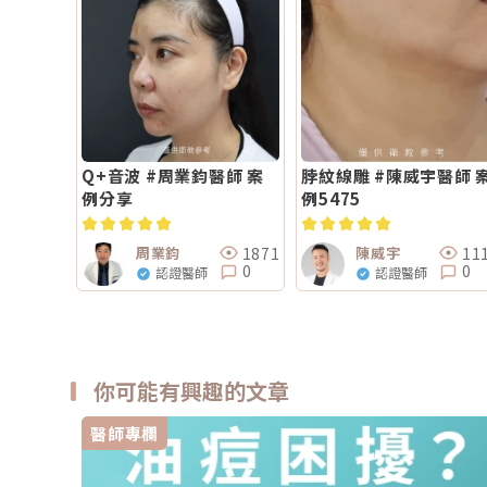
Q+音波 #周業鈞醫師 案
脖紋線雕 #陳威宇醫師 
例分享
例5475
1871
11
周業鈞
陳威宇
0
0
認證醫師
認證醫師
你可能有興趣的文章
醫師專欄