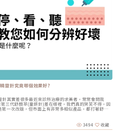
、精靈針究竟哪個效果好?
縮鼻翼
精靈針其實差很多最近來診所治療的求美者，常常會問我
今天要
跟第三代舒顏萃(童妍針)差在哪裡，我們真的哭笑不得，因
術一定
是第一次改版，但市面上有非常多相似產品，都打著舒顏
側的地
代，意圖讓人混淆。（圖／杰膚美診所-李杰年醫師提供）
是圓周
林彥斌 
市場的地位不容質疑，因此這次由原廠講師來跟大家說說膠
較賞心
家在選擇時，可以對產品有更清晰的認知若您希望對4D童
鼻翼不
3494
收藏
2025-
杰膚美網站上的另篇專文:4D童妍針是甚麼? 新一代舒顏
1:1
4D童妍針原廠講師，杰膚美李杰年院長於2023年3月新一
台灣、東