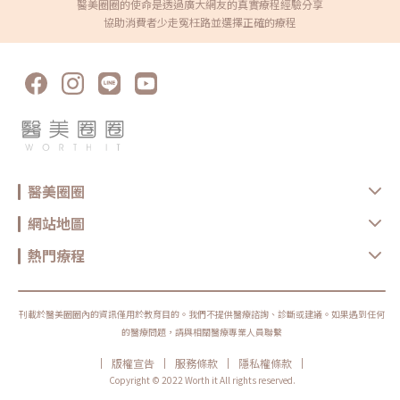
與身體等部位的四種不同功能探頭與不同能量的排列組合，讓治療應用範圍
消失。當黑眼圈改善約六至八成，整體氣色與精神感往往已有顯著差異。醫
醫美圈圈的使命是透過廣大網友的真實療程經驗分享
需要按摩，但建議抽脂的部位術後搭配按摩療程，可讓抽脂部位的肌膚更緊
擴大且更多元。」醫美名醫見證分享 Z音波更快更有感且安全本次Z音波上
美的價值不在於追求零痕跡，而是在安全前提下，讓外觀看起來更清爽自
協助消費者少走冤枉路並選擇正確的療程
緻，不易有凹凸鬆弛問題產生。因此無論是觸感或胸型，都宛如天生真材實
市研討會，泰可國際特別邀請韓國原廠 Jeisys 與台灣醫美名醫，從「Z音
然。黑眼圈醫美常見問題FAQQ1：黑眼圈一定要打雷射才能改善嗎？不一
料的美胸~《點擊看完整文章介紹》文章轉載自「欣莘時尚美學診所-劉家驎
波」的機型功能設計、療程案例觀察到醫美實務應用進行全面的分享。上立
定。黑眼圈醫美的治療方式取決於類型。若屬於色素型，雷射確實是常見選
醫師專欄」
皮膚科診所院長林上立醫師以臉部實際施打的療程案例，建議如何透過「Z
擇；但若為結構型（淚溝凹陷），單純雷射往往效果有限，可能需要填充類
音波」達到理想的療程結果。林上立醫師說：「點狀探頭具緊實功能而線性
療程；混合型則常需分階段規劃。因此，在選擇療程前，先判斷成因比直接
探頭有助於消脂，「Z音波」點線融合搭配多元探頭選擇，能高效貼近不同
施作更重要。Q2：黑眼圈醫美幾歲可以做？一般來說，年滿 18 歲即可評估
臉型輪廓的改善需求，客製化調整不同深度、能量，針對每一個案達到最適
黑眼圈醫美療程。但是否適合施作，仍需依黑眼圈成因、皮膚狀況與整體健
化的結果。此外，以往病人對於音波疼痛度的顧慮更勝於效果，但「Z音
康條件由醫師評估。年齡不是唯一標準，診斷才是關鍵。Q3：黑眼圈醫美
波」快速擊發的設計能提升療程舒適度，降低病患疑慮。」傑尼斯時尚醫美
術後會腫很久嗎？不同療程恢復期不同。雷射或光電治療多為短暫泛紅或輕
整形外科診所副院長陳信宏醫師分享「Z音波」點線一體在身體拉提應用的
微腫脹，通常數天內緩解；填充類療程可能出現瘀青或局部腫脹，約一週內
案例，跳脫過往音波拉提聚焦在臉部療程，獲得在場與會者的關注。陳信宏
逐漸穩定。實際恢復情況會依體質與施作方式而異。Q4：黑眼圈可以一次
醫師說：「包括像腹部、腰間肉、大腿、臀部、膝蓋上方等脂肪較厚的部
治療就完全改善嗎？若屬於單一成因，經正確評估後可能在一次療程中獲得
位，在能量足夠的情況下，「Z音波」對於皮膚鬆弛改善與局部消脂是有一
明顯改善；但多數黑眼圈屬於混合型，通常需要分階段處理，例如先改善色
定效果。此外，身體部位需要的發數通常較高，對醫師與病人而言是有時間
素或血管問題，再調整結構陰影。完整規劃比單次追求效果更重要。Q5：
醫美圈圈
上的挑戰，但「Z音波」擊發速度快，以本身操作體驗而言，與其他機種相
黑眼圈醫美後需要特別保養嗎？需要。無論是雷射或填充類療程，術後保養
比感覺快了近一倍，這對醫師與病人兩端都是有所助益。」恆美學診所院長
都會影響穩定度與維持時間。雷射治療後應加強防曬與保濕，避免色素反
暨創辦人鄒承軒醫師則提到：「從現今韓國醫美講求『skin quality』的源
應；填充療程後則需避免過度按壓、劇烈運動或高溫環境，並依醫師建議回
網站地圖
頭保養觀念來看，持續性的複合式療程是長期抗老的趨勢，而「Z音波」的
診追蹤。良好的術後照護，有助於讓黑眼圈醫美效果更穩定。Q6：黑眼圈
特性正好適合做為這些複合式療程的基礎。此外，「Z音波」雙向擊發設計
醫美價格為什麼差這麼多？黑眼圈醫美費用差異，主要來自療程類型、使用
能產生錯位避免能量過度疊加，所以即便速度快卻能降低熱傷害的疑慮，在
熱門療程
產品、醫師經驗與是否需要複合式規劃。例如雷射通常以次計費，而填充類
療程安全性上亦有所提升。最後，根據正在進行的研究文獻資料初步顯示，
則依劑量與品牌計價。混合型黑眼圈可能需要分階段治療，整體費用自然較
「Z音波」在特定深度與能量參數設計的情境下，還能刺激脂肪帶來臉部膨
高。因此，價格並非單一數字，而是與治療規劃密切相關。黑眼圈不只是顏
潤的效果，這部分若能持續研究驗證，相信會是音波療程的新藍海。」最
色深淺的問題，而是讓人看起來疲憊、沒朝氣。當陰影淡了、色調亮了，整
後，泰可國際執行長鄭旭辰說：「近十年來，音波科技日新月異，從原先的
張臉的精神感其實會一起被拉回來。醫美不是把自己變成沒有痕跡的人，而
點狀探頭到2022年時研發出具消脂功能線性探頭，然而秉持醫美療程對於
刊載於醫美圈圈內的資訊僅用於教育目的。我們不提供醫療諮詢、診斷或建議。如果遇到任何
是把那些讓人分心的瑕疵退到背景。真正的改變，是剛剛好的自然！★溫馨
好還要更好的需求，除了治療效果外，客製化與療程時間也成為考量，「Z
提醒★小編要提醒大家，醫療並非單純的商業交易，所有的療程都伴隨著風
的醫療問題，請與相關醫療專業人員聯繫
音波」的誕生不僅代表音波科技的再進化，也展現醫美產業潛力發展的可
險。因此，作為消費者應該謹慎選擇合適的醫療方案，以確保安全與健康。
能」。 關於泰可國際 泰可擁有熱忱、專業、完整的開發與維修團隊，致力
|
|
|
|
版權宣告
服務條款
隱私權條款
於提供「先進安全的醫美產品」，除了提供醫美儀器設備銷售及維護服務，
亦代理並經銷國際知名品牌。結合業務、行銷、教育訓練及維修人員，共同
Copyright © 2022 Worth it All rights reserved.
組成服務小組，提供即時迅速的服務、產品銷售及通路服務，與客戶共同創