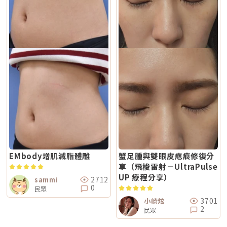
EMbody增肌減脂體雕
蟹足腫與雙眼皮疤痕修復分
享（飛梭雷射－UltraPulse
UP 療程分享）
2712
sammi
0
民眾
3701
小崎炫
2
民眾