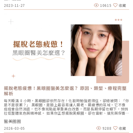
臉部鬆垮等問題來找她…從專科醫師跨域醫美，提供全方位照顧說起京硯皮
2023-11-27
10615
收藏
膚科的院長蔡逸姍醫師，很多人就會聯想起「醫師好辣」節目中那個娃娃臉
的蔡醫師。每次有人好奇她開業多少年了，她都會說：「我的小孩幾歲，這
個診所就開幾年」，因為診所剛開業時，她正懷著雙胞胎，每天挺著大肚子
看診，現在孩子都十一、二歲了，診所也成為南京松江商圈許多上班族、小
資女，附近豪宅的中青世代、熟齡族群和不少藝人解決皮膚問題和醫美保養
的首選。她分析自己的優勢，不管是看皮膚科相關的問題，還是醫學美容，
京硯都能提供一個全方位的完整照顧，以達到她心目中「由內而外美麗」的
目標。這也是她能贏得病人和客戶信賴的關鍵之一。蔡醫師分享到之前有位
媽媽帶著滿臉「痘」花的女兒來問診，因為擔心吃藥、擦藥傷身，只想透過
醫美儀器的方式來解決問題，她費了九牛二虎之力才扭轉媽媽的錯誤觀念。
以皮膚科思維出發，打造從內而外的健康美「因為我們是皮膚科，在做治療
或規劃時，一定是以讓皮膚在最健康的狀態下、呈現出最棒、最美的狀態為
優先」，所以京硯在為病人做治療或規劃時，很注重皮膚生理學，守護皮膚
的健康，而非過度治療造成對皮膚的破壞，「我寧可一步一步來慢慢的進
步，也不要做過頭了，導致皮膚受傷受損，再來修復。」她強調穩紮穩打很
重要。在名人的加持和消費者的口碑下，各種標榜安全、非侵入式的電波拉
皮療程非常受歡迎。「很多民眾都會誤解說，機器一樣，施打出來效果都一
樣，錯！」十個醫生打電波，從病患評估、規劃打法、技巧一直到儀器參數
調整…等不同，施打出來的效果完全不一樣。包括臉部的線條怎麼拉，哪個
地方要加強，能量怎麼去累積；既不能打到皮膚燙傷，但又要打到效果出
擺脫老態疲憊！黑眼圈醫美怎麼選？ 原因、類型、療程完整
來，「這就是皮膚科思維，它一定有一個最佳的點」，醫師絕對不能用「菜
解析
單式」的打法，而要根據自己的臨床經驗去設定每一個病人的使用參數跟能
量，「不然乾脆叫AI機器人來打就好了！」她開玩笑說。很多民眾誤以為機
每天睡滿 8 小時，黑眼圈卻依然存在！化妝時勉強遮得住，卻總被問：「你
器相同，施打出來效果都一樣，蔡逸姍院長提醒醫療設備再好，但醫師的專
是不是很累？」 黑眼圈，是臉上最容易讓人顯老、顯疲憊的區域。它不像
業、經驗和技術很重要，絕不能「菜單式」的施打。圖/京硯皮膚科提供上
痘痘會自然消退，也不像斑點能單靠美白改善，而是長期停留在眼下，悄悄
班族新寵！從韓國火紅到台灣的Oligio俗稱「玩美電波」她以來自韓國的
拉低整體氣色與精神感。 如果你正想擺脫黑眼圈，卻在雷射、填充與保養
「玩美電波」為例，它是透過單極電波的科技，以立體加熱原理，達到真皮
之間猶豫，那麼在真正走進診所之前，先理解它的形成邏輯，往往比急著選
層進行熱能累積，讓皮膚回復彈性，減少皺紋更緊緻。站在皮膚科醫師的角
醫美圈圈
療程更重要。黑眼圈醫美不是做得越多越好，而是判斷越準，改善越明確。
度，Oligio玩美電波很符合她的皮膚科思維，因為它具備幾個特點，首先，
接下來，我們會從黑眼圈的成因與類型談起，再延伸到目前常見的黑眼圈醫
它是針對亞洲人種來設計的；而且對一些敏感肌或是酒糟肌等，更需要對表
2026-03-05
9288
收藏
美療程差異、效果比較，幫助你在選擇之前，先把方向看清楚。黑眼圈是怎
皮的保護，Oligio玩美電波的表皮冷卻系統很完善，當偵測到皮膚溫度太高