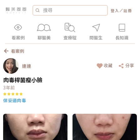
／
登入
註冊
看案例
聊醫美
查療程
問醫生
長知識
看案例
收藏
分享
連連
肉毒桿菌瘦小臉
3年前
保妥適肉毒