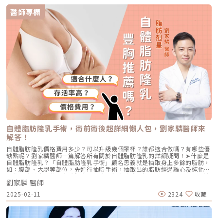
麼形成的？為什麼不是單一問題在討論黑眼圈醫美之前，必須先理解一件
時，就會自動停止，還有可調式冷卻系統，避免燙傷；其次，它可以客制化
事，黑眼圈並不是單純的色素沉澱。眼周是全臉皮膚最薄的區域之一，厚度
醫師專欄
發數，從300發到900發，分段施打，依照想要改善的部位需求來調整剛好
約 0.3–0.5 mm，幾乎沒有多餘脂肪與皮脂保護。當底層血管顯色、脂肪位
的發數，不需要一次將發數打完，對小資族來說CP值更高，也不需要為了
置改變，或骨骼結構產生凹陷時，都可能在光線下形成陰影與色差，視覺上
療程超打發數。更重要的是，打後不會瘀青腫痛，施打過程中不必舒眠，還
看起來像「變黑」。因此，黑眼圈其實是一種外觀現象，而非單一病因。它
可以跟醫師聊天，即時回饋感受給醫師並調整出最適合的能量，心情上不但
可能同時包含色素沉澱、血管透色與結構陰影三種因素，比例因人而異。常
不會有負擔，結束後還可以直接上妝，京硯附近商圈的上班族，有不少都會
見的形成原因包括先天皮膚較薄、靜脈循環不佳、長期過敏揉眼造成的色素
趁中午過來打Oligio玩美電波，輕鬆享受變美的過程。還有病人打完直接在
累積、紫外線曝曬、淚溝凹陷，以及隨年齡增長出現的脂肪位移與老化變
診所門口自拍，因為當下就覺得臉變緊緻了，想記錄自己變美的過程。她也
化。熬夜則會讓原本存在的問題更加明顯。黑眼圈類型不只三種？臨床常見
提醒有戴金屬牙套、臉部有裝金屬板、心臟節律器、或是吃凝血藥、蟹足腫
四大分類解析在討論黑眼圈醫美之前，最關鍵的一步不是先挑療程，而是先
的病人，比較不適合施打，或是要請醫師評估。蔡逸姍院長受邀擔任Oligio
判斷黑眼圈的主要類型。因為黑眼圈外觀看起來相似，成因卻可能完全不
玩美電波台灣上市發表會的講師，也曾到馬來西亞分享亞洲膚色及膚質的治
同；若方向抓錯，即使做了治療也容易覺得改善有限。臨床上常見的黑眼圈
療經驗。圖/京硯皮膚科提供堅持漸加哲學，提供更多新的玩美體驗京硯10
可分為四種：色素型、血管型、結構型（淚溝型），以及最常見的混合型。
幾年來，一直謹守著專業醫師的立場，引導客戶正確的觀念，就像蔡逸姍院
以下逐一說明每一型的典型特徵與常見改善方向。一、色素型黑眼圈色素型
長強調的不管做什麼，都要秉持自己的初衷「吃得下、睡得著」，很多客戶
黑眼圈主要來自黑色素沉澱，顏色多呈咖啡色、灰棕色或偏暗沉的色調。這
到診所，即便事前做過功課，但其實並不知道自己真正的需求是什麼，所以
類黑眼圈通常不太受光線角度影響，拉開眼下皮膚後，顏色仍會明顯存在。
醫師初次的諮詢非常重要。先了解客戶在意的點是甚麼，例如鬆垮垂，再針
常見誘因包括紫外線曝曬、長期過敏揉眼、異位性皮膚炎體質，以及卸妝或
對需求來規劃電波的發數、有沒有需要合併治療，「靈活的運用手邊各種武
清潔時過度摩擦造成的慢性刺激。若以黑眼圈醫美方向來看，色素型多會以
器，像加法一樣，根據病人的狀況漸進式的給予療程建議，讓他得到最滿意
雷射或光電類療程作為主要改善策略。二、血管型黑眼圈血管型黑眼圈常見
的結果。」台灣的醫美市場腳步很快，蔡逸姍院長除了積極跟上腳步外，也
自體脂肪隆乳手術，術前術後超詳細懶人包，劉家驎醫師來
於眼周皮膚較薄的人，即使年輕也可能出現。外觀多呈藍紫色或暗紅色，熬
會根據客戶的需求更新醫療設備提供更新、更好的體驗。她也提醒消費者，
解答！
夜、疲勞或作息紊亂時往往更明顯；部分人輕壓眼下後顏色會暫時變淡。其
現在網路資訊雖然相當龐大，但很多內容並不一定完全正確，除了上網搜
形成原因多與靜脈循環不佳、眼周皮膚過薄導致血管透色、或微血管顯色有
尋，更要諮詢專業的醫師建議，蔡逸姍院長也推薦大家收聽由她和京硯診所
自體脂肪隆乳價格費用多少？可以升級幾個罩杯？誰都適合做嗎？有哪些優
關。黑眼圈醫美規劃上，通常會考慮以染料雷射等血管取向的光電治療作為
的另一位皮膚專科醫師胡怡萱主持的「醫直美麗 Podcast」，聽他們一起
缺點呢？劉家驎醫師一篇解答所有關於自體脂肪隆乳的詳細疑問！➤什麼是
方向，但效果仍需依膚質厚薄與個人狀況評估。三、結構型（淚溝型）黑眼
分享關於皮膚的大小事。兩位醫師也在YouTube上開設了「京硯皮膚科診
自體脂肪隆乳？「自體脂肪隆乳手術」顧名思義就是抽取身上多餘的脂肪，
圈結構型黑眼圈並非真的「變黑」，更多是眼下凹陷造成的陰影。當淚溝凹
所」頻道，除了科普皮膚和醫美知識外，還能看到兩位醫師不藏私地分享下
如：腹部、大腿等部位，先進行抽脂手術，抽取出的脂肪經過離心及純化技
陷或眼眶骨架輪廓較明顯時，在光線下就會形成陰影帶，因此會出現「換角
班後如何聰明消費和生活妙招，影片內容相當豐富多元。如果想更深入探索
術後，將健康的黃金脂肪細胞，以欣莘劉家驎院長親研的「多層次堆疊」注
度深淺不同」的特性。這類型常隨年齡增長而更明顯，與脂肪位移、眼周支
更多精彩內容，歡迎大家踴躍訂閱、按讚和分享。京硯皮膚科蔡逸姍 院
劉家驎 醫師
射方式，均勻填充至胸部皮下、筋膜、肌肉和脂肪層。➤哪些人適合做自體
撐減弱及老化變化相關。以黑眼圈醫美治療而言，結構型通常以填充類療程
長。圖/京硯皮膚科提供❤️ 想了解更多關於京硯皮膚科❤️☎️02-25031076?
脂肪隆乳手術？美麗的胸型是女性展現身材的重要部份，天生的不足、產後
為主要方向，例如玻尿酸或自體脂肪補脂，用以改善凹陷與陰影。四、混合
2025-02-11
2324
收藏
台北市中山區長春路210號⭕️ 京硯皮膚科官方網站⭕️Instagram⭕️
與年紀產生的鬆弛等，都會是破壞胸型的因素，但若要選擇假體植入身體的
型黑眼圈（臨床最常見）現實中，純單一型黑眼圈並不多見；多數人同時存
Facebook⭕️ Line@官方帳號
隆乳的方式，許多人也會害怕需要按摩、觸感軟硬度、或排斥攣縮等問題，
在兩種以上因素，例如既有淚溝凹陷形成陰影，又伴隨色素沉澱，熬夜時還
因此利用自體脂肪回填隆乳就是最佳選擇，以下解析幾種狀況，看看你適不
會讓血管透色更明顯，這類情況就屬於混合型黑眼圈。混合型若只做單一黑
適合這項手術吧！（圖／欣莘時尚美學診所-劉家驎醫師提供）自體脂肪隆