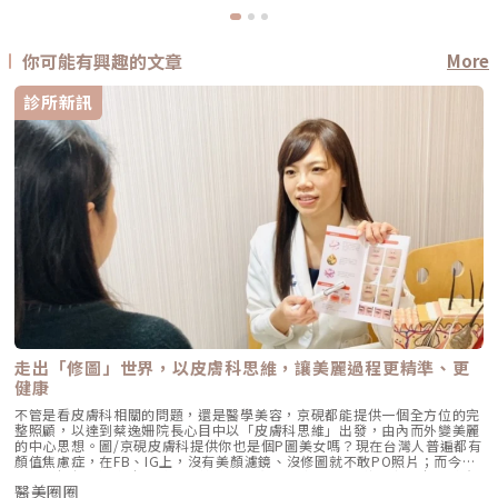
你可能有興趣的文章
More
診所新訊
走出「修圖」世界，以皮膚科思維，讓美麗過程更精準、更
健康
不管是看皮膚科相關的問題，還是醫學美容，京硯都能提供一個全方位的完
整照顧，以達到蔡逸姍院長心目中以「皮膚科思維」出發，由內而外變美麗
的中心思想。圖/京硯皮膚科提供你也是個P圖美女嗎？現在台灣人普遍都有
顏值焦慮症，在FB、IG上，沒有美顏濾鏡、沒修圖就不敢PO照片；而今年
口罩一解封，湧向皮膚科、醫美診所的病人，數量暴增5倍！京硯皮膚科院
醫美圈圈
長蔡逸姍表示直到現在，還有不少人因為口罩後遺症，如皮膚發炎狂冒痘、