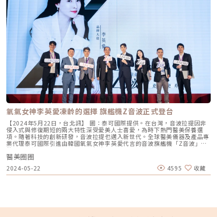
眼圈醫美療程，常會覺得改善不完整，因此較常採取分階段或複合式規劃，
乳常見的取脂部位一般常見取得自體脂肪的部位有：腹部、大腿內外側、腰
例如先處理色素或血管顯色，再搭配填充改善結構陰影。臨床上混合型比例
臀等，除了該處較容易累積脂肪外，這些脂肪也是最健康的。➤自體脂肪隆
很高，所以在評估黑眼圈醫美之前，完整診斷往往比「先選療程」更重要。
乳如何進行？手術流程？（圖／欣莘時尚美學診所-劉家驎醫師提供）自體
也正因為成因複雜，黑眼圈醫美治療並不存在「單一標準答案」。在選擇療
脂肪隆乳手術是讓黃金脂肪再次利用，成為真材實料的美胸，身體雕塑+豐
程之前，先判斷主要問題來源，才是有效改善的第一步。黑眼圈醫美療程完
胸一舉兩得的手術方式，且自體脂肪移植技術不只能填補胸部，更廣為應用
整比較表（市面主流療程整理）在評估療程之前，理解各類治療方式的作用
在臉頰凹陷、豐滿額頭．讓臉型看起來更佳圓潤飽滿好看。➤自體脂肪隆乳
原理與適應對象，是做出正確選擇的關鍵。下表整理目前臨床常見的黑眼圈
手術的傷口會在哪裡？（圖／欣莘時尚美學診所-劉家驎醫師提供）自體脂
醫美療程，包括改善機制、適合類型、維持時間與核心優勢，協助你在進行
肪隆乳手術的傷口如針孔般大小，約為0.2cm，補脂傷口位於注射脂肪的入
療程規劃前，先建立清楚的判斷基礎。 療程類型 代表療程 改善原理 適合黑
針處，如：腋下皺褶或乳房邊緣，傷口癒合後幾乎看不見；而抽脂手術的傷
眼圈類型 維持時間 優點 雷射類 皮秒雷射 擊碎黑色素 促進代謝 色素型 需
口視抽脂部位而定，通常隱藏在大腿內側根部等不易發現的位置。術後恢復
療程累積，後續定期保養與防曬 淡化暗沉 改善膚質 雷射類 染料雷射 針對
照顧得好，是可以近乎隱痕的。➤自體脂肪隆乳手術可以大幾個罩杯？（圖
血紅素吸收波長 血管型 需多次療程，視血管顯色程度定期維持 改善藍紫色
／欣莘時尚美學診所-劉家驎醫師提供）自體脂肪隆乳手術，須考量到自身
調 填充類 玻尿酸填補淚溝 （如瑞絲朗、緹奧希） 填補凹陷 改善陰影 結構
抽脂部位是否有足夠的脂肪量，以及胸部皮膚的鬆緊程度，這都是手術評估
型 約6–12個月 （依劑型與代謝而異） 立即見效 填充類 自體脂肪補脂 自體
的條件之一。若有足夠的脂肪量和填補空間，平均可以增加1～1.5個罩杯，
脂肪填補凹陷 結構型明顯 長期（視脂肪存活率） 提升支撐力 與膚質厚度
若期望能增加多個罩杯以上，建議可進行二次自體脂肪隆乳手術。欣莘劉家
增生劑 膠原蛋白植入劑 （如熊貓針） 填補凹陷 淡化黑色素 色素型、血管
驎院長15年以上抽補脂經驗，以及特殊填補技術，可大大提升脂肪存活率。
型混合型、結構型 約6–12個月 改善膚質厚度 複合療程 雷射＋填充 多重成
氧氣女神李英愛凍齡的選擇 旗艦機Z音波正式登台
➤是不是可以把抽出的脂肪全部填補在胸部上？一般來說，單次補脂量建議
因分階段規劃 混合型 視規劃 效果完整 黑眼圈醫美風險與注意事項黑眼圈治
約250cc-300cc，若是皮膚過緊沒有足夠空間的情況下，補了過多的脂肪，
【2024年5月22日，台北訊】 圖：泰可國際提供。在台灣，音波拉提因非
療多屬微創或光電療程，但眼周皮膚薄、血管密集，仍需把風險與限制講清
反而容易降低脂肪存活率，甚至提高胸部脂肪鈣化及流失的可能性。➤自體
侵入式與修復期短的兩大特性深受愛美人士喜愛，為時下熱門醫美保養選
楚。不同療程的風險點也不相同，術前評估做得越細，後續越不容易踩雷。
脂肪隆乳手術存活率是多少呢？（圖／欣莘時尚美學診所-劉家驎醫師提
項。隨著科技的創新研發，音波拉提也邁入新世代。全球醫美儀器及產品專
以雷射與光電治療而言，常見反應包含短暫紅腫、乾燥敏感或結痂；少數人
供）自體脂肪移植手術最重要的就是「脂肪細胞存活率」，每個人自身的脂
業代理泰可國際引進由韓國氧氣女神李英愛代言的音波旗艦機「Z音波」，
可能出現暫時性色素加深（反黑）或色差，尤其在防曬不足、膚色較深或術
肪細胞活躍性不同，因此存活率也不一樣。一般來說，脂肪存活率約50-
整合點狀與線性探頭，搭配高速擊發探頭，為音波拉提帶來更快、更有感的
後照護不當時更容易發生。若是以填充改善淚溝凹陷，則可能出現瘀青、水
70%，而術後良好的照護維持，能提高脂肪的存活機率。所以千萬不能因脂
醫美圈圈
客製化療程體驗。日前(19)舉辦上市研討會，現場超過百位醫美醫師與同業
腫、左右不對稱或觸感不平整；若注射層次過淺，還可能出現泛藍灰的「廷
肪移植到胸部後，就忽略術後照護的重要性，待3-6個月後，補脂部位存活
共襄盛舉，見證「Z音波」的科技與魅力。30分鐘全方位保養的選擇 Z音波
得耳效應」。更需要嚴肅看待的是，填充物注射存在低機率但嚴重的血管阻
2024-05-22
4595
收藏
下來的脂肪細胞就會永久存活下來。透過脂肪離心純化及劉家驎院長的多層
高速線性HIFU搭配點線融合切換 客製化更全面「高效」與「客製化」已成
塞風險，因此更仰賴醫師對眼周解剖與層次的掌握。因此，黑眼圈醫美的安
次精細填補技術，可將流失率大幅降低，達到確實增加理想罩杯的效果。➤
為現代醫美保養療程的選擇的重點，根據市場研究公司Drive Research的調
全關鍵不在於做哪一種療程，而在於「診斷是否正確、操作是否專業、術後
自體脂肪隆乳手術會影響哺乳功能嗎？（圖／欣莘時尚美學診所-劉家驎醫
查顯示，熟齡女性平均每日花在皮膚保養的時間為22.4分鐘，意即一星期只
是否確實照護」。建議選擇具經驗的醫師進行評估與施作，確認施打產品來
師提供）自體脂肪隆乳手術術後是可以正常哺乳的，因為注射填補的位置會
花兩個半小時 ，因此如何把握有限時間達到全面性(comprehensive)的效
源與適應部位，並在術前釐清自身黑眼圈類型與預期改善幅度；術後則需依
避開胸部乳腺組織，在專業醫師及正規的手術方式下，未來懷孕生產後是可
果是他們追求的目標。 座長曾忠仁醫師表示：「Z音波是一款高速擊發的線
醫囑加強防曬與保濕，並按期回診追蹤，才能把效果與安全性一起顧到。黑
以正常進行哺乳的。➤自體脂肪隆乳手術的胸部自然嗎？術後需要按摩嗎？
性HIFU(高能量聚焦式超音波)音波拉提儀器，線性單發不到0.4秒，且同一
眼圈醫美真的能完全消失嗎？多數黑眼圈並非單一問題，而是色素、血管與
（圖／欣莘時尚美學診所-劉家驎醫師提供）自體脂肪隆乳後的胸部會非常
手握即可進行點狀與線性探頭自由切換，不僅縮短療程時間，搭配針對臉部
結構因素交織的結果。因此在臨床上，治療目標通常是明顯改善，而非完全
自然，因為是取用自身的脂肪來填補，觸感上就如同真實胸部。術後胸部不