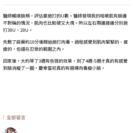
醫師觸摸臉頰，評估要施打的U數。醫師發現我的咀嚼肌有臉邊
不對稱的情況，肌肉也比較硬又大塊。所以左右兩邊建議分別施
打30U、20U。
先敷了麻藥約10分後開始施打肉毒。過程感覺到肌肉緊緊的、痠
痠的，但還在忍受的範圍之內。
回家後，大約等了3週有些微的效果，到了4週-5週才真的有感覺
到臉消瘦了一圈，慶幸當初真的有選擇肉毒瘦小臉。
全部留言