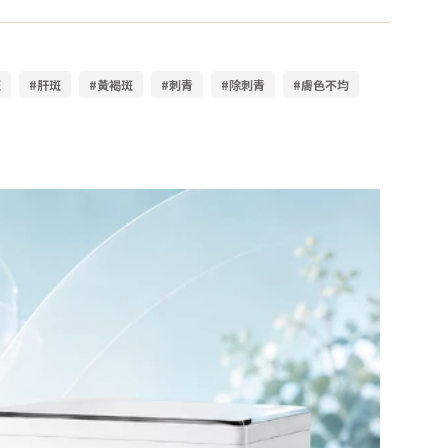
斑
#肝斑
#黃褐斑
#刺青
#除刺青
#膚色不均