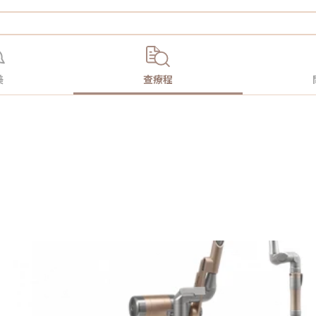
美
查療程