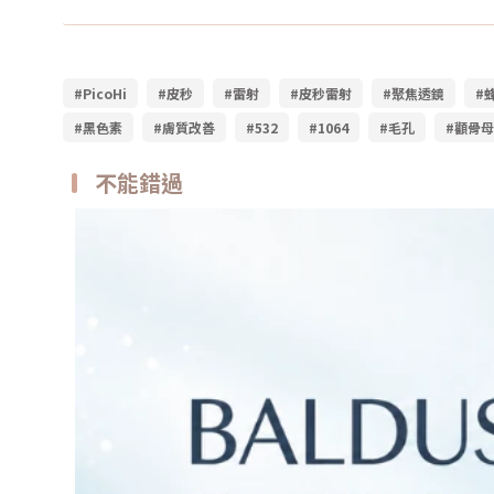
#PicoHi
#皮秒
#雷射
#皮秒雷射
#聚焦透鏡
#
#黑色素
#膚質改善
#532
#1064
#毛孔
#顴骨
不能錯過