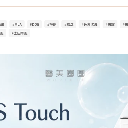
蜂巢
#MLA
#DOE
#痘疤
#暗沈
#色素沈澱
#斑點
#
母斑
#太田母斑