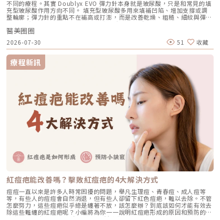
的風險。在手術過程中，乳頭和乳暈需要完整的割除和移植，可能會導致乳
不同的療程。其實 Doublyx EVO 彈力針本身就是玻尿酸，只是和常見的填
暈乳頭壞死，同時也可能會發生乳頭神經受損、感受度下降等。平胸手術與
充型玻尿酸作用方向不同。 填充型玻尿酸多用來填補凹陷、增加支撐或調
縮胸手術的差異大多人會將平胸手術和縮胸手術混淆，然而這兩項手術在執
整輪廓；彈力針的重點不在補高或打澎，而是改善乾燥、粗糙、細紋與彈性
行方式和目的都有相當大的差異。平胸手術通常會移除雙側乳房組織，割除
狀態。 究竟彈力針適合哪些問題？和填充型玻尿酸、再生療程又差在哪？
乳腺和脂肪，同時調整乳頭乳暈的位置並適度縮小。平胸手術逐漸演變為胸
醫美圈圈
先把這些差異弄清楚，選擇療程時才不容易混淆。先別急著問彈力針有沒有
部塑形的手術，不僅要實現胸部平坦的效果，更要打造接近男性胸膛的外
效，先釐清想改善的問題同樣是老化，原因可能完全不同。有些人是乾燥、
2026-07-30
51
收藏
觀。適用族群包括希望完全去除乳腺組織、大幅減重而導致胸型下垂的人、
粗糙與細紋；有些人是臉部凹陷；也有人是嘴邊肉變明顯、下顎線模糊。問
以及嚴重的男性女乳症患者，而縮胸手術則針對希望降低罩杯尺寸的女性。
題發生的層次不同，適合的療程也不一樣。1. 乾燥、粗糙與缺乏光澤如果在
平胸手術的費用？平胸手術的花費一般落在20至30萬左右，主要會根據每
意的是皮膚乾燥、摸起來不夠細緻，或整體光澤感下降，問題通常較偏向膚
療程新訊
個人的胸部大小、形狀和皮膚彈性而有所差異，因此適用的手術方式、手術
況本身。Doublyx EVO 採用非交聯玻尿酸，著重補充水分、改善粗糙與細
費用也會不同。此外，還需考慮到術後需要穿著束身衣，各診所的價格也會
紋，讓皮膚看起來較柔潤細緻，可由醫師依實際膚況評估。2. 淺層細紋與彈
不同。如果想要瞭解詳盡的手術費用，建議親自前往診所進行諮詢和評估。
性下降臉部與頸部細紋，可能和缺水、紫外線曝曬、皮膚彈性下降及年齡變
平胸手術的恢復期？通常術後3天基本上可正常生活，並且能返回工作崗
化有關。Doublyx EVO 可用於矯正臉部與頸部老化及皮膚凹陷。這裡的
位。由於術後會有引流管，因此術後的第一週應避免提重物和參與激烈運
「皮膚凹陷」，不等同於太陽穴或臉頰缺乏體積，實際適用範圍仍需由醫師
動。尤其對於需要搬重物或從事勞動的工作者，建議安排8至14天左右的休
依膚況判斷。若紋路主要由表情肌牽動，例如抬頭紋、魚尾紋或皺眉紋，處
息時間，能確保恢復狀況良好。平胸手術後是否需要繼續使用束胸？在手術
理方向會不同；較深的紋路，也可能同時牽涉支撐不足或皮膚鬆弛。3. 明顯
後1個月內，建議全天候穿著束胸，透過束胸的適度壓迫，有利於傷口恢復
凹陷與輪廓支撐不足太陽穴、臉頰凹陷或下巴比例不足，通常需要的是局部
和塑形，同時也能有效防止持續出血的情況。術後第2個月，可以根據醫師
體積與支撐。Doublyx EVO 不以填補明顯凹陷為主要用途，這類問題通常
的建議調整穿戴束胸的時間。延伸閱讀：不可不知的小叮嚀！平胸手術後遺
較適合評估交聯型填充玻尿酸或其他支撐型療程。4. 嘴邊肉、下垂與下顎線
症和併發症★溫馨提醒★小編要提醒大家，醫療並非單純的商業交易，所有
模糊嘴邊肉變明顯、輪廓線不再俐落，可能和皮膚鬆弛、脂肪位移、筋膜支
的療程都伴隨著風險。因此，作為消費者應該謹慎選擇合適的醫療方案，以
撐改變或骨架條件有關。彈力針可以改善皮膚的柔潤與細緻感，但無法直接
確保安全與健康。
把下垂組織往上拉，也不能取代電波、音波、埋線或其他輪廓療程。不靠打
澎，彈力針怎麼改善膚況？Doublyx EVO 彈力針採用約 1200～1800 kDa
的非交聯玻尿酸，重點不是填補凹陷或增加體積，而是改善乾燥、粗糙、細
紋與皮膚老化狀態。彈力針的特色不只增加皮膚含水量，其中的非交聯玻尿
酸也會與皮膚細胞表面的 CD44 受體互動。CD44 可以把它想像成皮膚細胞
紅痘疤能改善嗎？擊敗紅痘疤的4大解決方式
原本就有的「接收器」；當它接收到玻尿酸傳遞的訊號後，會參與皮膚修
復、組織穩定及細胞外基質維持相關的生理反應，幫助皮膚維持較穩定的內
痘痘一直以來是許多人時常困擾的問題，舉凡生理痘、青春痘、成人痘等
部環境，進而改善粗糙、細紋與彈性下降等老化膚況。實際效果仍會受到年
等，有些人的痘痘會自然消退，但有些人卻留下紅色痘疤，難以去除。不管
齡、膚況、劑量、注射層次與療程安排影響，不能直接理解成一定能大量增
怎麼努力，這些痘疤似乎總是纏著不放，該怎麼辦？到底該如何才能有效去
生膠原或明顯拉提。交聯與非交聯玻尿酸差在哪？玻尿酸本身具有吸水與補
除這些難纏的紅痘疤呢？小編將為你一一說明紅痘疤形成的原因和預防的小
水能力，經過不同製程後，會呈現不同的支撐力、分布方式與療程定位。
訣竅，並分享紅痘疤4大解決方式，幫助你擺脫煩人的痘疤問題。紅痘疤是