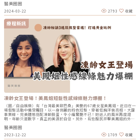
比較項目 交聯型玻尿酸 非交聯玻尿酸 結構特性 玻尿酸分子鏈經過交聯 形
醫美圈圈
如何形成？痘痘發炎嚴重時，會發生微血管擴張、局部水腫，變成淡紅色、
成較穩定的凝膠結構 未形成緊密的交聯凝膠網狀結構 主要特性 凝聚力與支
輕微腫脹的痘疤。但之後會因為時間的關係，發炎狀況會逐漸減輕，微血管
2024-03-22
2793
收藏
撐力較明顯 較容易分布，著重補水與保濕 主要用途 填補凹陷、增加局部體
也會恢復正常，而紅色痘疤通常會漸漸消退。若時間久了紅痘疤仍未消失，
積、修飾輪廓 改善乾燥、粗糙、細紋與膚質狀態 常見部位 下巴、鼻部、額
有可能因當初痘痘發炎情況較為嚴重，或者是體質的關係，發炎時引起的血
頭、臉頰 及其他需要支撐的部位 臉部、頸部等需要改善乾燥、 粗糙與細紋
管組織沒有完全恢復。此外，黑色素沈澱在皮膚表面也可能造成痘疤呈現暗
療程新訊
的部位 體積變化 可依劑型與劑量增加局部體積 通常不增加明顯體積為主要
紅色。預防出現紅痘疤的小訣竅以下是3種預防紅痘疤形成的小訣竅： 控制
目的 適合需求 凹陷、比例調整、輪廓支撐 保濕、光澤、細緻度與彈性 代表
痘痘發炎：紅痘疤形成主要是因為痘痘發炎太嚴重，所以當臉上長痘痘時，
定位 填充與塑形 膚質與皮膚狀態改善 兩者沒有誰比較好，重點是想改善凹
應及早使用醫生開的藥物或藥膏來控制痘痘發炎，可以降低紅痘疤出現的機
陷與輪廓，還是乾燥、細紋與膚況。彈力針、逆時針與喬雅露差在哪？近年
率。 做好防曬措施：臉上有痘痘時，要多加注意防曬，外出活動時記得塗
醫美不只談填補，也愈來愈重視膚質改善、生物重塑與膠原刺激。Doublyx
抹防曬霜或用物理性防曬的方式，才能防止黑色素沈澱，減少紅痘疤的產
EVO 彈力針、逆時針與喬雅露雖然常被放在一起比較，但三者的成分、作
生。 避免擠痘痘：除了可能造成傷痕外，擠痘痘還容易引起細菌感染，導
用方式與適合需求並不相同。 想改善什麼？ 彈力針 逆時針 喬雅露 皮膚乾
致更嚴重的發炎反應，進而造成臉上永久性的痘疤，所以要避免擠痘痘，讓
燥、摸起來粗粗的 著重補水、粗糙與細紋 兼顧保濕、彈性與緊緻度 不是以
痘痘自然痊癒。紅痘疤的解決方法有哪些療程？要有效改善紅痘疤，最好的
單純補水為主 臉部小細紋 適合乾燥、老化形成的細紋 適合彈性下降 輕度鬆
方法之一就是盡早採取行動，最常見的改善方式是雷射療程，有許多種雷射
弛的細紋 適合膠原流失的細紋 頸紋 偏向頸部乾紋、細紋與粗糙 偏向頸部細
療程可用於改善紅痘疤。 皮秒雷射皮秒雷射通常用來處理雀斑、曬斑、肝
紋、 彈性下降與皮膚鬆弛 偏向較明顯、 帶有凹陷感的紋路 毛孔與痘疤凹洞
斑，對於輕微凹陷型的痘疤也有不錯的效果。但你可能會好奇，因為皮秒雷
毛孔適用，痘疤凹洞 不是主要改善方向 可改善毛孔與輕微凹陷 小分子劑型
射的目標應該是黑色素，不是紅血球，那麼為什麼它會對紅痘疤有效呢？雖
較常用於毛孔、 痘疤凹陷與膚質改善 臉頰或太陽穴明顯凹陷 不以填補明顯
然還沒有實驗證明有真正作用機制，但一般認為皮秒雷射能夠改善受損的真
凹陷為主要用途 不以填補明顯凹陷為主 可依劑型評估，大分子劑型 可用於
皮組織，修復並且變得更健康，進而改善紅色痘疤的狀況。 M22彩衝光結
凹陷填補與支撐 嘴邊肉、鬆弛與下垂 不是主要改善方向 不適合當主要拉提
合了530-650 / 900-1200nm寬光譜和雙波長，可針對皮膚淺層和深層血管
療程 大分子劑型可依醫師評估， 用於支撐與輪廓改善 喬雅露有兩種劑型，
進行處理。透過作用於血液中的含氧血紅素，吸收光能後使血管凝結和收
分別著重淺層膚質改善與深層凹陷填補，實際用途仍需依劑型與醫師評估判
縮，最終恢復正常狀態。與傳統脈衝光相比，M22彩衝光能夠提供更均勻且
凍齡女王登場！美鳳姐短髮性感線條魅力爆棚！
斷。彈力針要打幾次？可以維持多久？Doublyx EVO 彈力針通常先安排 2
穩定的能量分佈，解決了疼痛和燙傷的問題。此外，還可以根據不同的需求
次療程，每次間隔約 2～4 週；依膚況與改善需求，也可能規劃至 4 次。療
調整至7種不同範圍的波段，因此能夠應對各種肌膚問題。 櫻花染料雷射 如
（圖／自由娛樂）有「台灣最美歐巴桑」美譽的67歲女星美鳳姐，近日在一
程效果平均約可維持四個月，但不是打一次就固定維持四個月，也不是次數
果紅痘疤情況較為嚴重，建議可以接受櫻花染料雷射。這項療程使用
場假髮活動中備受矚目，以一身俏麗的粉色短髮，穿著低胸洋裝亮相，大露
越多效果越好。實際次數與維持時間，會受到年齡、膚況、注射層次與劑
595nm光源，能將光能轉變為熱能，促進微血管增生，有助於改善各種問
事業線，完美體態搭配凍齡臉蛋，令小編驚艷不已！她迷人的風采再度證
量、個人代謝及生活習慣影響。仍應由醫師依改善需求安排，不必為了追求
題，如血管病變、青春痘、疤痕、淺斑、曬斑和雀斑等。此外，脈衝技術可
明，年齡只是數字，真正的美源於自信。另外，有些酸民抨擊美鳳姐的外貌
更快、更久而盲目增加施打次數。彈力針有哪些副作用與風險？Doublyx
以讓血管受熱更加均勻，再加上專利的冷卻系統，能有效減少瘀青的風險，
純粹仰賴醫美。現今醫美雖然普及，若缺乏保養維持，要達到如此完美的體
EVO 屬於注射型醫療器材，注射後可能出現紅腫、疼痛、壓痛、瘀青、搔
因此是非常安全的雷射方式。 飛梭雷射飛梭雷射和皮秒雷射的原理相似，
醫美圈圈
態實屬困難。凍齡之道也絕非單靠醫美！更需要結合全方位的保養和努力，
癢、局部不平整或短暫硬塊，多數為暫時性的局部反應。少數情況也可能發
都是透過修復受損的真皮層組織，使皮膚感覺到已經修復，進而促使血管收
透過對保養下苦功，才能展現出內外兼修的美麗，本篇就來解析，維持凍齡
生感染、過敏、結節、血管阻塞或組織損傷。血管阻塞雖然少見，卻可能造
2023-12-22
1709
收藏
縮，並間接改善紅色痘疤。紅色痘疤其實是一個正在發炎的過程，所以需要
的秘訣吧！凍齡秘訣1鳳凰電波｜與時光逆行美鳳姐曾坦言透過醫美電波維
成嚴重後果。臉部血管分布複雜，因此應由熟悉臉部解剖、注射層次與緊急
積極處理，才能避免它進一步發展成凹疤。由於改善紅疤的成本相對較低，