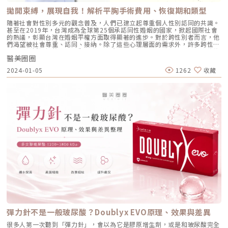
拋開束縛，展現自我！解析平胸手術費用、恢復期和類型
隨著社會對性別多元的觀念普及，人們已建立起尊重個人性別認同的共識。
甚至在2019年，台灣成為全球第25個承認同性婚姻的國家，掀起國際社會
的熱議，彰顯台灣在婚姻平權方面取得顯著的進步。對於跨性別者而言，他
們渴望被社會尊重、認同、接納。除了這些心理層面的需求外，許多跨性別
者也期望透過調整身體外觀，實現更貼近內在認同的外貌。胸型的改變往往
醫美圈圈
是跨性別男性在自我認同後追求的首要目標。透過進行平胸手術，他們能夠
擺脫胸部束縛，減輕身體負擔，改善日常生活的種種不便，不僅讓他們重拾
2024-01-05
1262
收藏
自信，更能邁向美好而充實的第二種人生。小編整理出平胸手術類型、平胸
手術費用、恢復期，讓想了解平胸手術的讀者能有進一步的認知。選擇平胸
手術的動機與原因施作平胸手術的族群，主要是有部分女性對自己第二性徵
不滿意，以及嚴重患有男性女乳症的患者。透過手術，他們能夠擺脫胸部帶
來的負擔，或解放自己免受束胸的拘束，同時期望能夠更貼合內在的自我，
跳脫生理和心理的限制。 多元性別認同：尋求重回自我、擺脫身體束縛 長
期穿束胸的問題：悶熱不適、穿著困擾、胸部變形等風險 生活中的困擾：
胸部負擔及壓迫感影響運動或生活的不便 穿搭限制：限制穿衣款式，擔心
看出胸型，無法隨心所欲穿搭。一覽平胸手術的類型平胸手術方式會因疤
痕、康復期、以及適用條件而有所不同。一般而言，醫師會評估手術方式主
要考量到每個人的胸部型態、大小、下垂程度以及皮膚鬆緊度等因素。乳暈
微創平胸手術會在乳暈部位進行約3至4公分的切割，並移除乳腺組織。由於
此手術方式不能對贅皮或是有乳暈過大的情況處理，因此僅適用於A到B罩
杯以下、無下垂、且皮膚彈性好的胸型。儘管手術後的疤痕較為隱蔽，但需
留意該手術對患者胸型的要求相對也較高。乳暈環切平胸手術在乳暈外部以
環狀切割，並取出乳房和乳腺，同時能移除過多的皮膚並讓乳暈縮小。這項
手術適合那些需要縮小罩杯大小但沒有嚴重下垂問題的患者。術後的疤痕會
隱藏在乳暈周邊，降低疤痕的可見性，對大部分患者而言，是一種較為理想
的方式。需要留意的是，如果胸型有嚴重下垂的情況，則不建議採用此手術
方式。一字型平胸手術適用於需要完全切除乳房、乳腺和過多的皮膚，尤其
彈力針不是一般玻尿酸？Doublyx EVO原理、效果與差異
像胸部豐滿、下垂嚴重的較適合。一字型切割有利於醫師針對乳房的全面雕
塑和切除，讓術後胸部外觀能調整較為平坦。這項手術會讓胸下有明顯疤痕
很多人第一次聽到「彈力針」，會以為它是膠原增生劑，或是和玻尿酸完全