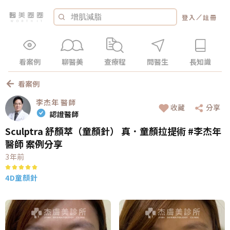
／
登入
註冊
看案例
聊醫美
查療程
問醫生
長知識
看案例
李杰年
醫師
收藏
分享
認證醫師
Sculptra 舒顏萃（童顏針） 真．童顏拉提術 #李杰年
醫師 案例分享
3年前
4D童顏針