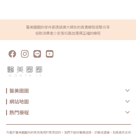
持皮膚的緊緻度，使她在67歲時仍展現年輕的外貌。究竟，鳳凰電波到底有
處置的合格醫師操作。若注射後出現疼痛持續加劇、皮膚明顯蒼白、網狀變
如果等到變成凹疤，還會涉及到組織流失和表面修復等問題，治療會變得更
哪些迷人之處呢？為何能打造獨特的凍齡效果？鳳凰電波原理主要是利用高
色、其他顏色異常或視力異常，應立即聯絡醫療院所並儘速就醫。哪些人需
加複雜，花費的錢也會更多。所以盡早找專業醫師治療，才能讓痘疤快速消
頻電波將熱能傳達至真皮層的醫美療程。透過電波與皮膚的電阻相互作用引
要特別審慎評估？接受療程前，應主動告知醫師病史、過敏與用藥狀況。不
退。★溫馨提醒★小編要提醒大家，醫療並非單純的商業交易，所有的療程
發熱能，激發膠原蛋白增生，使肌膚達到光滑、緊緻的效果。療程時間約45
要自行停藥，也不要隱瞞病史。·對玻尿酸或產品成分過敏 ·注射部位有
都伴隨著風險。因此，作為消費者應該謹慎選擇合適的醫療方案，以確保安
至60分鐘左右，主要應用於細紋、輕度鬆弛等初老肌膚狀況。此外，根據不
感染、發炎或傷口 ·懷孕或哺乳期間 ·有免疫、凝血或異常疤痕相關問題
全與健康。
同部位可選擇使用多種探頭，以達到最佳效果。 探頭種類 碧眼探頭 美體黃
·正在服用抗凝血或影響凝血的藥物 ·近期接受其他注射或能量療程彈力
金探頭 藍鑽探頭 紫鑽探頭 特色 美國FDA認證 改善眼周鬆弛 震動舒適 改善
醫美圈圈的使命是透過廣大網友的真實療程經驗分享
針常見問題Q1：彈力針適合敏感肌嗎？敏感肌不代表不能施打，但若正處
產後鬆弛 經典探頭 全新升級 療程速度提升25% 作用面積增加33% 深度
於泛紅、發炎、感染或皮膚狀況不穩定的階段，需要先由醫師評估，不建議
協助消費者少走冤枉路並選擇正確的療程
1.1 mm 4.3 mm 4.3 mm 4.3 mm 面積 0.25 cm² 16 cm² 3 cm² 4 cm²
急著進行注射療程。Q2：彈力針和水光針一樣嗎？不完全一樣。「水光
發數 450 500 1,200 600 900 療程時間 20至30分鐘 60分鐘以上 60至90
針」常被用來將保濕或保養成分注入皮膚的療程方式；彈力針則是特定的非
分鐘 35分鐘 45至60分鐘 適用部位 眼周 腹部、臀部等大型身體部位 臉、
交聯玻尿酸產品，有自己的成分、適應症與使用方式。不能只因為兩者都會
四肢 臉部 臉、四肢 能量需控制得宜鳳凰電波的能量範圍為1.0至8.0，通常
提到補水與膚質，就把它們當成完全相同的療程。實際使用的產品、注射層
臉部能接受的能量強度為3.5至5.5。脖子皮膚較薄，接受的強度範圍約2.5
次與劑量，都應在療程前確認清楚。Q3：彈力針可以打頸部嗎？Doublyx
至4.0。若超過5.5的能量將引發痛感，僅有1%的患者能夠接受超過7.0的強
EVO 的適應症包含臉部與頸部老化及皮膚凹陷，可由醫師依頸部乾燥、粗
度。有些人誤認為鳳凰的效果與能量強度成正比，事實上並非如此。超出範
糙、細紋與鬆弛程度評估。不過，較深的低頭紋或明顯下垂，需要搭配其他
圍的能量反而引起泛紅、刺痛，提升副作用的風險。與其追求高能量，不如
療程。Q4：彈力針適合年輕人嗎？是否適合不能只看年齡。若已有乾燥、
選擇「疊加法」，適當能量的交叉覆蓋，精準集中在拉提點，以提升療程效
粗糙、細紋或膚況下降，可由醫師評估；若皮膚狀態穩定，也不一定需要施
果。同時，隨時與醫師溝通感受，讓醫師調整適合的強度，以確保療程舒適
打。Q5：彈力針可以和雷射、電音波一起做嗎？可以由醫師評估搭配，但
與安全性。 （圖／TVBS新聞）副作用多數人療程後，通常能正常生活，並
療程順序與間隔會受到膚況、注射範圍及其他療程強度影響，不建議自行決
無明顯不適。極少數會有輕微泛紅或水腫，但屬正常現象，大約在數日至一
定在同一天安排多項療程。別讓熱門名稱替你做決定Doublyx EVO 彈力針
週內會逐漸消退。由於定錨式拉提的鳳凰療程痛感較低，患者無需接受睡眠
適不適合你，不能只看它現在有多熱門，也不能只憑「彈力針」三個字想像
醫美圈圈
麻醉，能有效減少相關風險。適用族群如果改善輕度細紋或肌膚鬆弛的人，
效果。真正該注意的是，這項療程是否符合自身需求、可能帶來哪些變化，
皆適合接受鳳凰電波療程。術後保養療程後第一週，肌膚需加強保濕、舒
以及相關風險是否已了解清楚。與其追求更熱門、更昂貴或施打更多次，不
緩，不可使用含酒精、香料或酸類的護保養產品，以降低對肌膚的刺激。同
如在療程前把每個問題問明白。接受療程前，也要確認產品來源、台灣核准
網站地圖
時，務必加強做好防曬措施。凍齡秘訣2拉皮手術的選擇有部分網友認為，
資訊與醫師規劃。知道自己為什麼選擇，才不會只是跟著熱門療程走。★溫
美鳳姐姐要實現逆齡效果，單憑鳳凰電波似乎難以達成，畢竟隨著年紀的增
馨提醒★小編要提醒大家，醫療並非單純的商業交易，所有的療程都伴隨著
長，皮膚會流失許多膠原蛋白，造成皮膚鬆弛、下垂，可能透過拉皮手術，
熱門療程
風險。因此，作為消費者應該謹慎選擇合適的醫療方案，以確保安全與健
才能完美鞏固不老神話的地位。接下來跟著小編來介紹拉皮手術的特色。拉
康。
皮手術利用切口將鬆弛的皮膚和筋膜分離，並視需要割除過多的皮膚，進而
調整鬆弛，讓皮膚更緊緻。可區分為傳統拉皮手術和HD微創內視鏡拉皮手
術，切口位置和固定方式各有不同。 手術名稱 多層次拉皮手術 微創內視
鏡拉皮手術 適合族群 皮膚嚴重鬆弛者 40至60歲熟齡者 療程材料 縫線／骨
刊載於醫美圈圈內的資訊僅用於教育目的。我們不提供醫療諮詢、診斷或建議。如果遇到任何