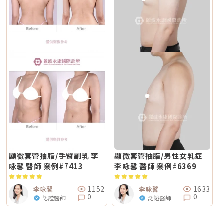
顯微套管抽脂/手臂副乳 李
顯微套管抽脂/男性女乳症
咏馨 醫師 案例#7413
李咏馨 醫師 案例#6369
1152
1633
李咏馨
李咏馨
0
0
認證醫師
認證醫師