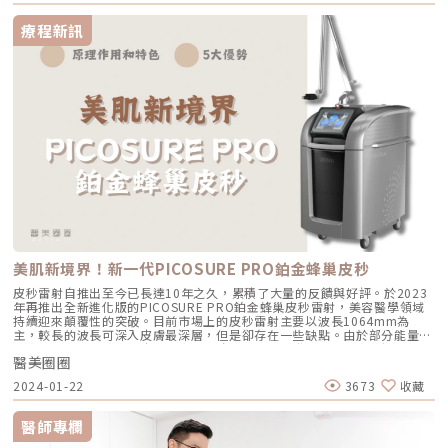
的禿頭成因與表現也有所不同，了解禿頭的根本原因，有助於選擇合適的改
善方式。常見禿頭的主要原因1. 遺傳性禿頭（雄性禿/女性型禿髮）遺傳性
療程新訊
禿頭，又稱為雄性禿，是最常見的禿頭類型，主要與 基因與荷爾蒙 相關。
男性：通常從額角與頭頂開始逐漸後退，形成「M型禿」或「地中海禿」。
女性：較少出現額角後退，而是整體變稀疏，頭皮變得明顯。這類禿頭與二
氫睪固酮（DHT）有關，DHT會縮短毛囊生長週期，使頭髮變細、變短，最
終導致毛囊萎縮。2. 壓力與精神因素壓力過大容易引起 壓力型掉髮，通常
表現為短時間內大量掉髮。 壓力來源：工作壓力、情緒緊張、失眠、焦慮
等。 機制：壓力會促使毛囊提早進入休止期，導致掉髮增加。 特徵：通常
掉髮範圍較均勻，減少壓力後有機會恢復。3. 營養不良與飲食習慣頭髮生長
需要 蛋白質、鐵、鋅、維生素B群 等多種營養素，缺乏這些營養會導致髮
質變差、掉髮增加。 常見營養缺乏影響： 缺鐵：導致頭髮變細、掉髮增加
（常見於女性貧血者）。 蛋白質不足：影響角蛋白生成，使髮絲脆弱易
斷。 維生素D缺乏：影響毛囊健康，影響新髮生長。 暴飲暴食或節食：極
端飲食可能造成掉髮。 4. 荷爾蒙變化荷爾蒙變化會影響頭髮生長，例如：-
懷孕與生產後掉髮：因雌激素變化，部分女性產後會經歷短暫性掉髮。-甲
狀腺功能異常：甲狀腺素過多或過少都可能影響毛髮生長。-更年期：雌激
素下降可能導致女性髮量變稀疏。5. 頭皮問題與疾病維持健康的頭皮狀態有
助於頭髮生長，但某些疾病可能引發禿頭問題。-脂溢性皮炎：油脂分泌異
美肌新境界！新一代PICOSURE PRO鉑金蜂巢皮秒
常，導致頭皮發炎、毛囊堵塞。-頭癬：真菌感染造成局部禿髮，常見於兒
童。-圓禿（Alopecia Areata）：免疫系統錯誤攻擊毛囊，造成圓形禿斑。
皮秒雷射自推出至今已長達10年之久，累積了大量的反饋與好評。於2023
6. 過度美髮與不當保養過度燙染、長期使用造型產品、過度拉扯頭髮，都可
年再推出全新進化版的PICOSURE PRO鉑金蜂巢皮秒雷射，美容醫學領域
能導致頭皮受損，增加掉髮風險。-過度清潔：洗頭過於頻繁可能影響頭皮
持續迎來顛覆性的突破。目前市場上的皮秒雷射主要以波長1064mm為
油脂平衡。-使用刺激性產品：化學成分過強的染劑可能傷害毛囊。如何預
主，較長的波長可深入皮膚最深層，但是卻存在一些缺點。由於部分能量會
防與改善禿頭？-維持健康飲食：攝取足夠蛋白質、鐵、鋅、維生素B群，確
被血紅素吸收，將提升皮下出血的風險，並可能引發反黑等不良狀況。那
保毛囊獲得充足養分。-減少壓力：適當運動、規律作息、冥想等方法有助
醫美圈圈
麼，全新推出的PICOSURE Pro鉑金蜂巢皮秒雷射究竟帶來了哪些令人振奮
於舒緩壓力，避免壓力型掉髮。-選擇適合的洗護產品：避免使用過於刺激
的重要突破？就讓小編來解析各個層面有哪些亮點！關於PICOSURE PRO
2024-01-22
3673
收藏
的洗髮精，選擇溫和配方來保護頭皮健康。-避免過度美髮處理：盡量減少
鉑金蜂巢皮秒源自美國原廠皮秒雷射PicoSure儀器，配備最先進的專利技
燙染次數，避免頻繁使用電捲棒、高溫吹風機。-尋求專業醫療建議：如果
術「鉑金蜂巢透鏡」，並引入 Turbo mode 以縮短輸出時間，進一步減少
掉髮情況嚴重，建議尋求皮膚科或植髮專家的專業診斷，評估適合的治療方
熱傷害。755nm雷射波長配合每一道雷射在極短的皮秒時間（550×10⁻¹²
醫師專欄
式，如 口服藥物、外用生髮液、低能量雷射、植髮手術 等。延伸閱讀：紋
秒內），能夠將黑色素震碎，喚醒肌膚無暇之美。榮獲美國FDA、歐盟CE以
髮是什麼？該做紋髮還是植髮好？帶你認識兩者功效有何不同PRP生髮治療
及台灣衛福部適應症認證，適用範圍包括黑色素斑、色素沈澱、痘疤、皺