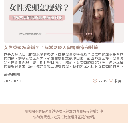
內。 將分離管放入離心機進行血液分離。 血液離心處理後，分離出高純度
證：台灣TFDA、美國FDA、歐盟CE等。 適合多項適應症：適合痘疤、毛
的PRP、PPP、紅血球。 從分離後的血液中抽取出高濃度PRP。 醫師在患
孔、細紋、色素、刺青、肝斑、顴骨母斑、太田母斑等問題者。 豐富臨床
者頭皮真皮內施打局部麻醉。 醫師以一平方公分為單位，將PRP注入需要
經驗：幾乎無傷口、紅腫，且恢復期短，甚至不易反黑，僅單次療程就有明
生髮的頭皮部位。哪些人需要PRP生髮治療？搞懂3個適用時機、4個適用
顯效果。 精準解決黑色素困擾：：755nm波長針對亞洲人的膚質，專注對
族群（圖／首盛診所-簡銘成醫師提供）看完PRP生髮的治療原理與流程之
抗黑色素，展現卓越效果。不易被血管吸收，因此無需擔心恢復期的問題。
後，相信大家對於PRP都有更深入的認識，但你可能仍不確定自己適不適合
近無恢復期：不易引起反黑，單次使用效果明顯，且隔天即可上妝。鉑金蜂
進行PRP生髮療程，以下彙整出PRP生髮療程的4大適用族群、3個適用時
巢皮秒和PICOSURE皮秒大比拚PICOSURE PRO鉑金蜂巢皮秒呈現效果的
機，幫助大家初步評估，但詳細的狀況仍需要經由專業醫師評估：【PRP生
時間？隨著每個人的膚況不同，因此療程強度也會不同。一般而言，使用平
髮適用族群】 雄性禿 女性掉髮 圓形禿 植髮手術修復【PRP生髮適用時機】
頭和蜂巢治療後，約2至3天左右皮膚即呈現明顯的透亮細緻。對於淺層斑
出現頭髮稀疏問題。 植髮手術中進行PRP生髮治療可以提升存活度。 植髮
點，大約在3至4天結痂後，可以觀察到斑點淡化。皮膚組織一般約在一週左
手術後進行PRP生髮治療可加速傷口復原。*參考資料：Uebel, Carlos
右完成更新；但是要看到色素和膚質全面改善，可能需要約2個月的時間。
Oscar, et al. “The role of platelet plasma growth factors in male
女性禿頭怎麼辦？了解常見原因與醫美療程對策
PICOSURE PRO鉑金蜂巢皮秒舒適度和恢復期？在進行療程中會感受到輕
pattern baldness surgery.” Plastic and reconstructive surgery 118.6
微的溫熱感，療程後皮膚會出現微紅，部分區域有輕微的結痂現象，近無恢
(2006): 1458-1466.​PRP生髮與植髮手術差異為何？簡單來說，PRP生髮
你是否發現自己的髮線悄悄後退，或是髮量變得稀疏？女性禿頭並不是罕見
復期，無明顯傷口，建議在療程後充分保濕修護，並加強防曬措施。散發由
就像是在頭皮上進行「健康灌溉」，它利用自身的血小板，為毛囊提供養
的問題，許多女性因壓力、荷爾蒙變化或遺傳因素，面臨掉髮困擾。髮量減
內而外的光澤，為肌膚帶來轉變以往為了追求療程效果，雷射往往採用過度
分，幫助那些還沒完全萎縮的毛囊重回生長期，讓頭髮變得更粗硬健康；而
少不僅影響外貌，還可能打擊自信心。然而，女性禿頭並非無解！透過正確
破壞角質的方式，卻忽略了對皮膚角質層，導致療程後恢復期較長，同時也
植髮手術則像是「重新播種」，當你的毛囊已經完全萎縮，導致禿髮部位光
的護理與專業治療，依然能找回濃密秀髮。我們將深入探討女性禿頭的常見
提升了反黑的風險。唯有當皮膚真正健康時，才能擁有天然的防護屏障，減
溜溜時，即無法藉由PRP治療讓髮絲憑空長出，這時就輪到植髮手術派上用
原因、解決對策，並提供醫美療程的改善方法，讓你重新擁有豐盈健康的頭
緩老化過程、延續療程效果，有效對抗色素以及外界多項侵害。PICOSURE
場了！植髮會透過移植健康毛囊到禿髮區域，讓髮量重現豐盈。此外，相信
醫美圈圈
髮！女性禿頭10大常見原因當發現自己的髮量逐漸變少，髮際線悄悄後退，
PRO鉑金蜂巢皮秒能保護肌膚的安全儀器，在不損害角質層前提下，以優越
不少人可能都誤以為這兩種療程需要二選一，但其實它們是相輔相成的！在
許多女性會感到焦慮不安。其實，女性禿頭的成因相當多元，可能與荷爾蒙
的技術改善色素斑點和膚色不均等問題，含能刺激膠原蛋白增生。持之以恆
2025-02-07
2285
收藏
上一段介紹PRP生髮適用時機的內容中，可見許多醫師也會在植髮手術後搭
變化、壓力、遺傳，甚至是日常習慣有關。想要改善掉髮問題，首先要了解
的療程會使皮膚逐漸邁向光滑、健康的狀態。當擁有真正健康的皮膚，肌膚
配PRP生髮治療，除了可以幫助傷口復原之外，還能提升新生毛髮的存活度
背後的原因，才能找到適合自己的解決方案。以下整理出女性禿頭的常見原
也會自然呈現透亮、彈性、散發光澤，角質層完整等，將會帶來肌膚不易敏
和生長效果。PRP生髮療程費用是多少？PRP生髮療程的費用會根據個人治
因，幫助你找出可能的影響因素，及早調整對策！1. 荷爾蒙變化更年期、懷
感、未來降低反黑風險、大大減緩了色素沉澱、再次形成斑點問題等優點。
療頻率、診所定價而異。在治療頻率方面，一般來說每個月施打一次，一般
孕、生產後，甚至多囊性卵巢症候群（PCOS）都可能影響雌激素與雄激素
透過PICOSURE PRO鉑金蜂巢皮秒雷射，令肌膚狀態更為煥發。無論是任
6個月6次後，會達到穩定的效果，之後可以延長到2～3個月施打一次。在
平衡，導致掉髮增加。2. 遺傳因素如果家族中女性成員有禿頭病史，可能會
何妝容，或是素顏，都能散發出自然、持久、無需多餘修飾的迷人風采。★
植髮手術同時，也可以利用PRP加強毛囊修復、縮短術後恢復期。不過由於
遺傳相應的基因，導致髮量減少，這被稱為「女性型雄性禿」。3. 壓力與生
溫馨提醒★小編要提醒大家，醫療並非單純的商業交易，所有的療程都伴隨
每個人的身體狀況不同，確切的施打頻率還是要以專業醫師評估為主，診所
活習慣長期壓力、睡眠不足、熬夜、飲食不均衡，會影響毛囊健康，甚至導
著風險。因此，作為消費者應該謹慎選擇合適的醫療方案，以確保安全與健
定價上，PRP生髮療程費用約落在15,000～20,000元之間，提供給大家參
致「休止期掉髮」。4. 頭皮健康問題脂溢性皮膚炎、頭皮發炎、乾燥或油脂
醫美圈圈的使命是透過廣大網友的真實療程經驗分享
康。
考，但實際費用仍需以診所定價為主。《點擊看完整文章介紹》文章轉載自
過多，都可能影響毛囊環境，導致髮根脆弱、容易掉落。5. 營養不良或飲食
協助消費者少走冤枉路並選擇正確的療程
「首盛診所-簡銘成醫師專欄」
不均衡缺乏蛋白質、鐵質、維生素B群、鋅等關鍵營養素，會影響頭髮的生
長與強韌度，造成髮絲變細、易掉落。6. 過度燙染與造型傷害頻繁燙染、漂
髮，或是長時間使用高溫造型工具（如電棒、吹風機）可能損傷髮幹，使頭