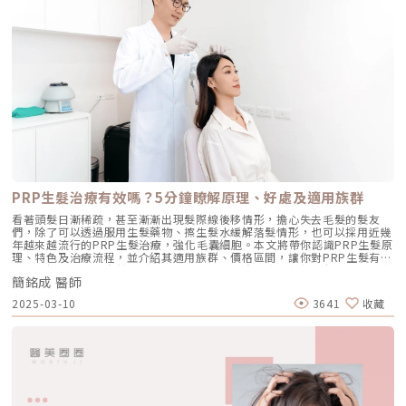
有效嗎？5分鐘瞭解原理、好處及適用族群植髮後還會掉嗎？5個落髮原因、
紋、刺青、肝斑、太田母斑、顴骨母斑、肌膚瑕疵等多種症狀。這項先進的
照護重點解析，維持植髮效果禿頭的成因多樣，從遺傳、壓力、飲食、荷爾
皮秒雷射技術為您提供安全、有效的療程選擇，讓您重拾自信美肌。擁有逾
蒙變化到頭皮健康問題，皆可能影響頭髮的生長與掉落。透過 正確的頭皮
百篇臨床研究，並在亞洲地區累積了豐富臨床實證，相關臨床實證佔據了皮
保養、健康飲食與適當治療，可以有效減少掉髮問題，維持濃密髮量。如果
秒雷射相關研究的50%。這些實證中，高達96篇論文獲得了美國雷射醫學
掉髮情況持續惡化，及早諮詢專業醫生，才能找到適合的解決方案。★溫馨
會（ASLMS）的接受和發表。此外，該技術更受到全球頂尖皮膚科醫師的多
提醒★ 小編要提醒大家，醫療並非單純的商業交易，所有的療程都伴隨著
方肯定。PICOSURE PRO鉑金蜂巢皮秒關鍵作用以非常短的脈衝輸出，運
風險。因此，作為消費者應該謹慎選擇合適的醫療方案，以確保安全與健
用機械衝擊效應替代選擇性光熱效應，Focus Lens蜂巢透鏡獨具優勢，可將
康。
能量約70%集中在尖端點，並觸發LIOB核心效應，刺激膠原蛋白增生，改
善肌膚問題，讓肌膚更年輕化。療程後約90%的情況不會出現出血點，幾乎
無需擔心修復期的問題。PICOSURE PRO鉑金蜂巢皮秒特色搭配最新的鉑
金蜂巢探頭，並透過嶄新的聚焦設計和鍍膜科技，能夠展現出更穩固的能
量。讓探頭的每道能量都能被精湛地運用及掌控。•能量提升50%：運用更
高能量密度，提供更快速、更多功能，以及更有效率的療程體驗。•探頭具
備能量調節功能：增進療程精確度，提升適用範疇。•嶄新5mm探頭：專
門為肌膚上分散的色素、淺色肌膚和較小部位而設計。•鉑金蜂巢透鏡：獨
PRP生髮治療有效嗎？5分鐘瞭解原理、好處及適用族群
具專利鉑金蜂巢透鏡，有強大的空泡效應，可調節能量密度，促進增生彈力
和膠原蛋白，充分展現高效治療，提供無修復期的療程。聚焦比例提高至
看著頭髮日漸稀疏，甚至漸漸出現髮際線後移情形，擔心失去毛髮的髮友
20%，使肌膚毛孔更緊緻，斑點、色素、細紋等問題皆能夠精準改善。•恢
們，除了可以透過服用生髮藥物、擦生髮水緩解落髮情形，也可以採用近幾
復期迅速：755nm波長能夠準確震碎黑色素，因此療程次數減少，且相對
年越來越流行的PRP生髮治療，強化毛囊細胞。本文將帶你認識PRP生髮原
不容易被血管吸收，療程後約90%的情況不會出現出血點，使恢復期縮短，
理、特色及治療流程，並介紹其適用族群、價格區間，讓你對PRP生髮有更
效果快速又精準。•改善更全面：涵蓋多項適應症，包括痘疤、毛孔、細
全面的認識！PRP自然生髮治療是什麼？利用自體血小板促進組織再生的方
紋、色素、刺青、肝斑、顴骨母斑、太田母斑等，一機解決多項肌膚問題。
簡銘成 醫師
法PRP的英文名稱為Platelet-Rich Plasma，中文意思是「高濃度血小板血
PICOSURE PRO鉑金蜂巢皮秒適用族群PICOSURE PRO鉑金蜂巢皮秒適合
漿」。PRP存在於人體血液之中，含有多元生長因子，可促進軟骨細胞分
2025-03-10
3641
收藏
廣泛族群，不論膚質為何，都提供了無比優越的解決方式。 深層和淺層斑
化、組織再生，因此常施打於受傷患部中，例如肌腱、韌帶、軟骨等部位，
點，如肝斑、曬斑、雀斑、太田母斑、顴骨母斑 改善臉部凹洞型痘疤或坑
強化身體自體修復。而當PRP應用在生髮治療時，可以強化毛囊細胞，讓瀕
疤 改善毛孔粗大，使肌膚細緻 刺激膠原蛋白增生，能改善皺紋、細紋困擾
臨萎縮的毛囊重現生機，慢慢恢復健康狀態，同時可以增進頭皮血液循環、
提亮膚色，改善色素沉澱、暗沉、膚色不均的困擾 可去除身體上各種刺青
延長毛囊生長期，甚至還能讓毛囊從休止期進入生長期。此外，PRP生髮治
PICOSURE PRO鉑金蜂巢皮秒5大優勢皮秒雷射的優越表現並非僅仰賴市場
療也具備抑制組織發炎的作用，可減緩植髮後傷口帶來的不適感，且因為
聲譽。在眾多臨床研究和學術論文早已為安全性和效果提供了有力的實證。
PRP是取自於患者本身的血液，不會出現排斥、過敏情形，是相當安全且有
憑藉美國FDA和台灣TFDA的雙重認證，PicoSure皮秒雷射在治療黑色素、
效的生髮治療方式。PRP生髮治療流程介紹（圖／首盛診所-簡銘成醫師提
刺青、痘疤、皺紋等已證實有非常好的效果。隨著2022年美國FDA再次核
供）PRP生髮治療流程可分為以下6個步驟： 抽取20c.c.的血液至分離管
准治療肝斑，更進一步證實擁有全面和優越的治療領域。 榮獲多國國際認