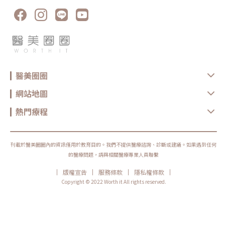
髮變得脆弱易折斷。7. 減重過快或極端節食短時間內快速減重，可能導致營
養攝取不足，讓身體進入「能量保護模式」，減少對毛髮的營養供應，導致
大範圍掉髮。8. 自體免疫疾病如甲狀腺功能異常（甲狀腺低下或亢進）、紅
斑性狼瘡、圓禿，都可能造成異常掉髮。9. 藥物影響某些藥物，如避孕藥、
化療藥物、抗憂鬱藥、高血壓藥，可能影響毛髮的生長週期，導致掉髮。
10. 頭髮長期受到拉扯長期紮緊馬尾、編髮，或戴過緊的假髮、髮箍，可能
導致「牽引性掉髮」，使髮際線逐漸後退。女性禿頭怎麼改善？掌握這 7 大
養髮關鍵想改善女性禿頭，關鍵在於調整體內外因素，包括營養攝取、頭皮
護理與生活習慣。掌握正確方法，就能有效減少掉髮，重現濃密秀髮。 調
整荷爾蒙平衡 若掉髮與更年期、懷孕、生產或多囊性卵巢症候群（PCOS）
醫美圈圈
有關，建議諮詢醫師，透過適當的荷爾蒙調整或營養補充來改善。 補充關
鍵營養 缺乏蛋白質、鐵質、維生素B群、鋅等營養素，會影響毛髮生長。多
攝取富含這些成分的食物，如深綠色蔬菜、堅果、魚類及豆類，有助於強健
網站地圖
髮根。 維護頭皮健康 選擇溫和的洗髮產品，避免過度清潔或過量使用造型
產品，防止頭皮受損。搭配頭皮按摩，可促進血液循環，幫助毛囊健康運
作。 減少壓力與調整作息 壓力與睡眠不足可能導致「休止期掉髮」。透過
熱門療程
運動、瑜珈、冥想等方式舒緩壓力，並確保充足睡眠，有助於維持毛囊活
性。 減少過度造型傷害 盡量避免頻繁燙染、漂髮及使用高溫造型工具，讓
頭髮有足夠的修復時間，減少物理性傷害導致的掉髮。 調整髮型與護理習
慣 長期綁緊馬尾或編髮，可能導致「牽引性掉髮」。建議改變髮型、避免
長時間拉扯髮絲，讓頭皮減少壓力。 尋求專業治療 若掉髮情況嚴重，可諮
刊載於醫美圈圈內的資訊僅用於教育目的。我們不提供醫療諮詢、診斷或建議。如果遇到任何
詢皮膚科醫師，評估是否適合接受專業療程，以促進毛髮再生。女性落髮救
的醫療問題，請與相關醫療專業人員聯繫
星！常見醫美療程對策生髮水與口服藥物米諾地爾（Minoxidil）是目前獲
得醫學認可的外用生髮產品，能夠刺激毛囊、延長頭髮生長期，幫助維持髮
|
|
|
|
版權宣告
服務條款
隱私權條款
量。口服藥物如柔沛（Finasteride）透過抑制影響毛囊的賀爾蒙作用，減
緩落髮速度，讓新生髮絲更加健康。使用這類藥物前，建議先諮詢醫師，確
Copyright © 2022 Worth it All rights reserved.
保適合自己的體質與需求。低能量雷射治療（LLLT）低能量雷射治療
（LLLT）透過特定波長的雷射光，直接作用於頭皮，促進毛囊活化與血液循
環，讓養分更容易傳遞至髮根，進而增強生長能力。過程無創、無痛，適合
想要溫和改善掉髮問題的族群，並且能與其他生髮療程搭配，提高整體效
果。自體血小板血漿（PRP）是利用自身血液中的生長因子，透過離心技術
濃縮後，再注射回頭皮，以活化毛囊、刺激毛髮生長。這項療程能改善髮絲