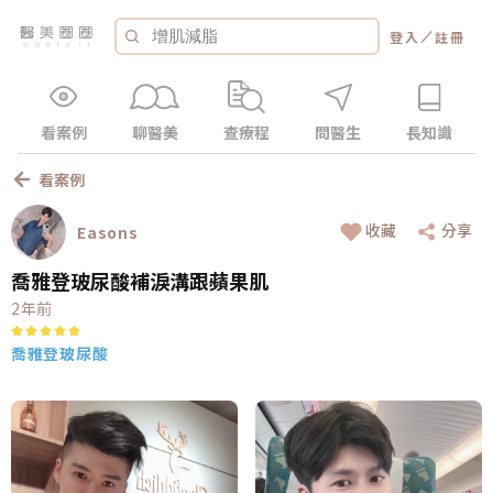
／
登入
註冊
看案例
聊醫美
查療程
問醫生
長知識
看案例
收藏
分享
Easons
喬雅登玻尿酸補淚溝跟蘋果肌
2年前
喬雅登玻尿酸