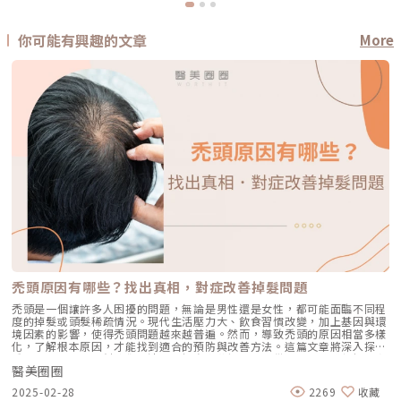
你可能有興趣的文章
More
禿頭原因有哪些？找出真相，對症改善掉髮問題
禿頭是一個讓許多人困擾的問題，無論是男性還是女性，都可能面臨不同程
度的掉髮或頭髮稀疏情況。現代生活壓力大、飲食習慣改變，加上基因與環
境因素的影響，使得禿頭問題越來越普遍。然而，導致禿頭的原因相當多樣
化，了解根本原因，才能找到適合的預防與改善方法。這篇文章將深入探討
禿頭的常見成因，幫助你更清楚了解自身狀況，並提供相關的建議與解決方
醫美圈圈
案。讓我們一起來看看，影響頭髮健康的關鍵因素有哪些。什麼是禿頭？禿
頭是指頭髮異常脫落，導致頭皮局部或整體變得稀疏甚至光禿的現象。這種
2025-02-28
2269
收藏
情況可能因基因遺傳、荷爾蒙變化、壓力、飲食等多種因素造成。不同類型