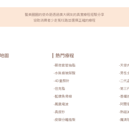
腹部、臀部、大腿、手臂…） 單
美國 FDA、韓國 KFDA、中國 
區域與品牌定位 是否搭配其他療程
LIFT鑽石超塑的核心原理鑽石
位、療程次數及是否搭配其他療
而是讓組織重新排列、膠原增生
醫美圈圈的使命是透過廣大網友的真實療程經驗分享
一部位、未搭配其他療程的情況來
能針對「多餘脂肪」下手，又能修
協助消費者少走冤枉路並選擇正確的療程
000 之間。網友怎麼說？熱磁減脂真
探頭：刺激緊膚與膠原增生以雙
說明，更打動人的，往往是親身
程，改善膚質、細紋與鬆弛。Mi
享他們的實際感受與驚喜成果，
對局部脂肪細胞加熱並促進代謝
，讓人看了也想立刻預約試試。
進行：消脂、緊緻、拉提，勾勒
友-Yuri（點擊看完整分享）
夢。誰最適合做鑽石超塑？來看
腹部直接縮小一圈！！看到療程後
局部脂肪堆積的人。 因年齡或生
>>>「30分鐘療程做完後我的肚
紋、膚質、輪廓線條，但不願接
奇的事 登登 見證奇蹟的時刻到了
要多次療程。 想要非手術、恢
地圖
熱門療程
>>>帶孩子真的已經夠累了，還要
性、重度肥胖需整體減重者、有
懶人福音更是產後媽媽的寶物,難怪
皮膚病變者。但如果是嚴重肥胖
-顯微套管抽脂
-天使
？多久看到成效？根據原廠數據與
要由醫師評估後再決定是否能接
厚度平均減少 30% 肌肉平均增量
反應：療程後局部可能會有些泛
-水無痕玻尿酸
-男性
 個月不等療程間隔建議為每週一次，共
常幾天內就能慢慢消退。術前提
-4D童顏針
-二代
個月內持續顯現，並非立即見效，屬
有傷口或皮膚發炎，等狀況穩定
NDA超微波：療程怎麼選？每項療程
曝曬或高溫環境（像是泡湯、三
-倍克脂
-第三
叉刺激脂肪與肌肉。 療程名
持久。關於價格：由於各診所的收
MiniFX）以及療程次數而有所不
-藍鑽魚骨線
-善纖
格仍需依診所評估與療程規劃而
-鳳凰電波
的專業經驗與診所的設備安全性
-阿爾
 不想動刀又想改善體態者不建議族
頭，不僅消脂、緊緻，還能提升
-真皮秒
-熱磁
重肥胖（BMI >30）者建議先調
MiniFX 探頭精準作用於脂肪堆
熱磁減脂以「非侵入、無恢復
溫熱刺激膠原新生，改善頸紋與
-皮瓣分離植髮
-魔滴
痛、做完後會不會有副作用。畢
並緊緻鬆弛肌膚，改善產後或減
自然成為大家最在意的問題之
題，讓手臂線條更緊實修長。 