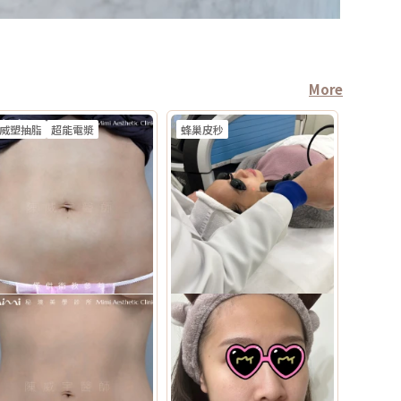
More
威塑抽脂
超能電漿
蜂巢皮秒