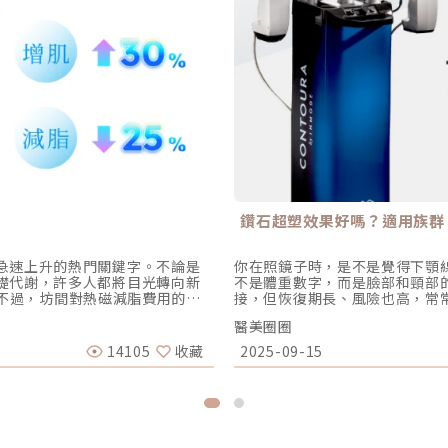
鑽石超塑效果好嗎？適用族群
急速上升的熱門關鍵字。不論是
你在照鏡子時，是不是覺得下顎
礎代謝，許多人都將目光轉向新
不是體重數字，而是臉部和頸部
。 不過，坊間對熱磁減脂費用的資
接，但恢復期長、風險也高，常
次要多少？會痛嗎？真的有效
條、提升肌膚緊緻，不再只能依
醫美圈圈
擇重點到術後注意事項，一次為
InMode LIFT鑽石超塑。
 NEO技術原理EMSCULPT
同時促進脂肪代謝並緊緻肌膚，
14105
收藏
2025-09-15
波（RF）」，透過這兩項技術達到
原理、適用族群、療程特色、效
溶脂，能針對脂肪細胞，甚至可
什麼是 InMode LIFT鑽石超塑
EM+技術：模擬高強度運動，30
醫器輸字第036129號 ），是由
術：將脂肪加熱至凋亡溫度，促進脂
多功能探頭：可針對不同需求，
、「肌肉量」、「基礎代謝率」
療程：不需手術或針劑注射，利
台灣多家診所公開資訊與市面行
形：不只是單純針對脂肪，還能