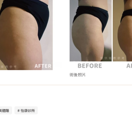
術後照片
醫美體雕
# 怡康診所