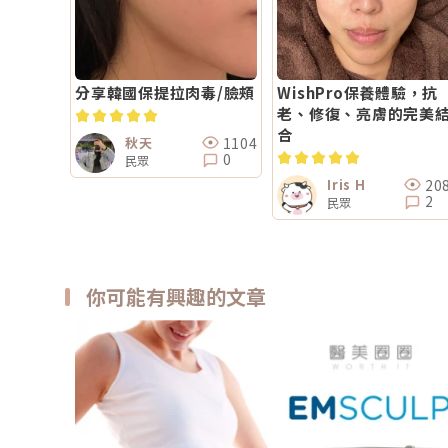
分享韓國保提拉肉毒/臉頰
WishPro保養體驗，抗
老、修復、亮膚的完美
合
1104
秋天
0
民眾
20
Iris H
2
民眾
你可能有興趣的文章