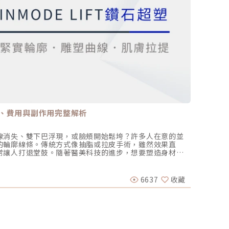
、費用與副作用完整解析
如名匠
線消失、雙下巴浮現，或臉頰開始鬆垮？許多人在意的並
從一疊
的輪廓線條。傳統方式像抽脂或拉皮手術，雖然效果直
費盡心
常讓人打退堂鼓。隨著醫美科技的進步，想要塑造身材線
編一樣，
靠運動或飲食。今年在醫美市場特別受到關注的，就是
居前的
醫美圈
它結合射頻能量與多探頭設計，能針對不同部位進行精準雕塑，
回我問
被譽為新世代的體雕科技。 這篇文章將帶你從鑽石超塑的
師諮詢
6637
收藏
2024-
果、副作用到費用，一次完整解析，讓你有全面的了解。
口中低
？InMode LIFT鑽石超塑（"盈美特" 康妥菈射頻系統，衛部
弄裡、
以色列 InMode 公司研發的新型體雕設備。它的特色在於：
相遇的
選擇用於促進脂肪代謝、改善鬆弛或強化肌肉。 非侵入式
一雙許
用電磁能量與射頻加熱作用於皮下組織。 兼顧緊緻與塑
Slo
刺激膠原蛋白新生，讓線條更緊實。 國際多重認證：榮獲
管、接