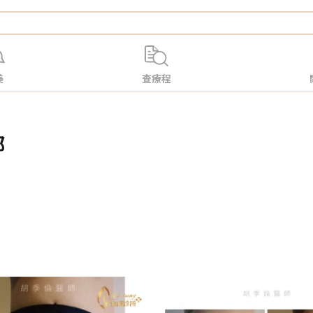
美
查療程
部