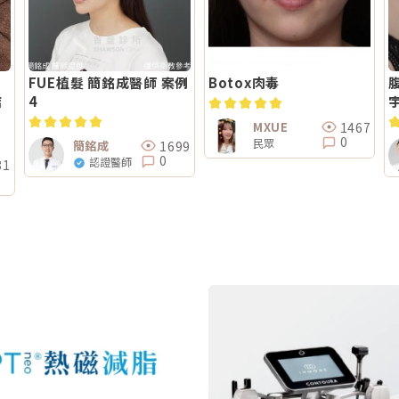
FUE植髮 簡銘成醫師 案例
Botox肉毒
結
4
1467
MXUE
0
民眾
1699
簡銘成
0
認證醫師
81