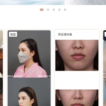
植髮
保妥適肉毒