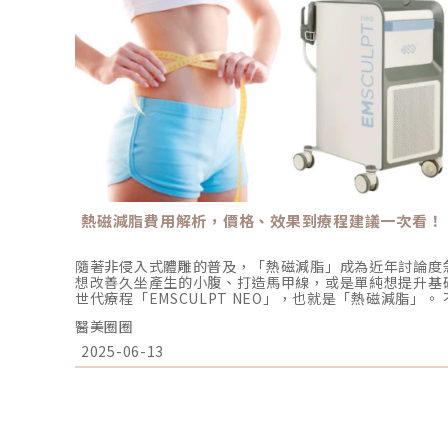
熱磁減脂費用解析，價格、效果到療程建議一次看！
隨著非侵入式體雕的普及，「熱磁減脂」成為近年討論度
想改善久坐產生的小腹、打造馬甲線，或是單純想提升基
世代療程「EMSCULPT NEO」，也就是「熱磁減脂」
訊眾說紛紜，不少人甚至在網路上發文詢問：「到底做一
醫美圈圈
嗎？」本文將從價格行情、效果分析、心得總結、診所選
你解答所有熱磁減脂的疑惑！熱磁減脂是什麼？EMSCULPT
2025-06-13
NEO結合了「高強度聚焦電磁能（HIFEM+）」與「電
「減脂＋增肌」雙重效果。不同於傳統的冷凍溶脂或雷射
以直接刺激肌肉收縮，達到類似高強度訓練的效果。 HIF
分鐘等同 2 萬次仰臥起坐，有效強化肌肉。 RF電波技
肪細胞自然代謝。熱磁減脂不只是瘦，而是兼顧「線條」
的體態優化利器。熱磁減脂費用多少？價格區間分析根據