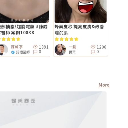
腹部抽脂/超能電漿 #陳威
蜂巢皮秒 提亮皮膚&改善
宇醫師 案例10838
暗沉肌
1381
1206
陳威宇
一劃
0
0
認證醫師
民眾
More
診所