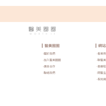
情，熱磁減脂的價格會依以下幾個因素而異： 施作部位（
次體驗 vs. 療程方案（例如4次／6次／8次） 診所所在
（如冷凍溶脂、拉提電波等）熱磁減脂的價格會因施作部
程而有所差異，一般而言，若以 EMSCULPT NEO 單
看，單次療程的費用大約落在 NT$12,000 至 NT$15,
實心得彙整熱磁減脂到底有沒有效？除了官方數據與療程
體驗的分享。在醫美圈圈，不少網友與產後媽媽都大方分
從「剛做完腰圍就少一圈」，到「感覺像剛上完健身課」
以下精選幾則網友的真實分享，一起來看看他們怎麼說吧！網
>>>「開始啟動時會熱熱的, 但完全不會痛，療程剛結束
的照片自己都嚇一跳???」網友-希~~（點擊看完整分享）
子變得很酸 很像剛去健身房做完腹部重訓一般 ??‍但是神
醫美圈圈
網站
我的腰線出來了 ～～～～」網友-白（點擊看完整分享）
我那麼勤勞天天上健身房根本是不可能… 熱磁減脂 根本
-關於我們
-看案例
志玲姐姐那麼忙還是依然那麼美麗?熱磁減脂效果怎麼樣
臨床研究，EMSCULPT NEO 平均療程效果如下： 脂肪
-加入醫美圈圈
-聊醫美
約 25% 腰圍平均縮小 4～6 公分 效果可維持 6～12
-廣告合作
-查療程
四次為一個基礎療程週期。療程結束後效果會在 1～3 
於「延遲式自然變化」。熱磁減脂 vs. 冷凍溶脂 vs. O
-聯絡我們
-問醫生
各有優勢，若預算足夠，也可與醫師討論「複合式療程」，交
稱 作用方式 效果 建議對象 熱磁減脂 電磁波+RF 增肌+減脂 想雕塑線條+提升基礎代謝 冷
-長知識
凍溶脂 冷凍凋亡脂肪 減脂 局部肥胖明顯者 ONDA超微波 微波加熱脂肪層 減脂+緊緻 鬆弛
肌膚合併脂肪堆積者 哪些人適合做熱磁減脂？ 偏瘦但想有肌肉線條者 局部難瘦部位（下
腹、大腿內側） 運動效果不彰者 產後想恢復腹部肌力者
群： 裝有心律調節器、金屬植入物者 孕婦或哺乳中女性 嚴
整體重再考慮此療程熱磁減脂會痛嗎？有副作用嗎？儘管
期」著稱，但不少人在決定療程前，仍會擔心療程會不會
竟是針對肌肉與脂肪深層作用，感受如何、安全性如何，