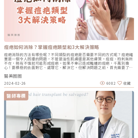
響，導致微針電波的輸出能量會不均勻、不穩定，然而BTL EXION時空E電
波具有專利AI技術，能夠在輸出脈衝時，在毫秒內偵測阻抗並且完成AI計
算，自動根據阻抗調整脈衝時間，以達到適合的輸出能量，減少多餘的組織
傷害。（圖／杰膚美診所-李杰年醫師提供）專利延伸模式(Extended
Mode)，最深治療深度可達8mmBTL EXION超越了以往電波的治療深度，
鳳凰電波的治療深度只有4.3mm，他牌微針電波最深治療目前也只有
4mm，然而BTL時空E電波獨家的延伸模式(Extended Mode)，由針尖再往
下多了4mm的加熱深度，配合最深4mm的進針，最深可達8mm (4+4)深入
脂肪層，因此不只對於較肥厚的肉肉臉有更好的除皺緊膚效果，還能夠治療
身體紋路如妊娠紋、肥胖紋等等。在臉上如果更因此能夠加熱到其他儀器無
法達到的深度，超越電音雙波的效果，深層拉提，緊膚除皺。（圖／杰膚美
痘疤如何消除？掌握痘疤類型和3大解決策略
診所-李杰年醫師提供）杰膚美診所時空E電波學術交流里程碑20250112馬
來西亞BTL Aesthetics Asia Masterclassu亞洲醫美專家交流會20241010
痘疤消除的方法有哪些呢？不同類型的痘疤是否需要不同的方式呢？痘疤確
李杰年院長至馬來西亞分享獨創時空E電波「Soft Lift 8多層次治療技術」
實是一個令人困擾的問題，不管是油性肌膚還是其他膚質。痘痘、粉刺無所
20240908 秋季美容醫學國際學術研討會-領航講解EMFACE(菲斯波)
不在，稍有不慎就可能形成痘疤。如果不幸已造成難纏的痘疤，千萬別擔
Exion(時空E電波) CHAUME′XO(外泌體)（圖／杰膚美診所-李杰年醫師提
心！要積極的去面對它、處理它、解決它。但解決問題之前，首先需要了解
供）推薦時空E電波改善膚質、消除皺紋雙效合一時空E電波BTL EXION與
造成痘疤的原因，掌握不同類型的痘疤，就能找到適合的療程方法。除此之
鳳凰電波一樣是單極式電波，能夠精準的深入肌膚進行加熱促進膠原蛋白增
醫美圈圈
外，小編分享3大解決痘疤策略，讓讀者重拾無暇美肌！ 為何會有痘疤？痘
生，並且具有AI智能偵測系統，精準安全的輸出能量，使用微針能針對凹凸
痘留疤的原因是什麼？為什麼會有痘疤？又是如何形成？痘疤會永遠留在臉
2024-02-26
6082
收藏
不平的膚質進行改善，使毛孔變小、絲滑肌膚。時空E電波超越目前微針電
上嗎？造成痘疤的主要有2種因素： 色素沉澱：當痘痘冒出來時，皮膚可能
波的治療極限，治療深度達8mm，能夠淺、中、深的改善肌膚問題，卻又
因為細菌感染而引起發炎，因此而受到損害。特別是當你摳破或者讓痘痘留
不傷表皮，因此成為熱門的電波拉皮推薦選項，如果只能夠選一台電波，時
下傷口時，嚴重的痘痘可能會更嚴重地傷害皮膚。會導致在損傷區域累積黑
醫師專欄
空E電波會成為您緊膚除皺的最佳夥伴。《點擊看完整文章介紹》文章轉載
色素，造成色素沉澱，最後形成所謂的痘疤。 異常疤痕：當身體試圖修復
自「杰膚美診所-李杰年醫師專欄」
受損的皮膚組織時，就會增生膠原蛋白，對於維持皮膚的彈性和結構相當重
要。如果損傷區域中膠原蛋白的生成過多，或者膠原蛋白不正常流失，可能
會導致組織增生或者下陷，形成不規則的疤痕，使皮膚顯得不平整，留下坑
坑疤疤的痕跡。認識痘疤類型有哪些？要了解痘疤的類型，我們可以概括為
2大類型：【痘印∕痘斑】、【痘疤】。瞭解這些類型對於改善痘疤有著相
當重要的意義，因為不同的痘疤需要不同的處理方式。 痘印∕痘斑：這種
痘疤是暫時性的現象，大多出現紅色或黑棕色，主要出現在痘痘退去後。痘
印／痘斑是由痘痘引起的發炎，帶來血管擴張和色素沉澱，通常會隨著時間
逐漸淡化。(1)紅痘疤：紅痘疤主要是痘痘的發炎而產生，當痘痘在發炎階