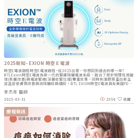
2025新知- EXION 時空Ｅ電波
時空E電波啟程時空E電波啟程~從2025出發，你想回到過去的哪一年?
BTLExion時空E電波為新一代的緊膚除皺電波系統，融合了微針物理性微破
壞(表層改善)與電波緊緻(深層收緊拉提)雙重效果，同時刺激膠原蛋白新生
並且促使膚質改善與消除皺紋與細紋。BTL EXION時空E電波具有美國FDA
與台灣衛生福利部認證，核可適應症為皺紋與細紋，因此非常適合想要改善
李杰年 醫師
膚質與緊膚除皺的族群。除了消除皺紋之外，杰膚美李院長更獨創提出
「Soft Lift 8多層次治療技術」兼顧舒適的同時，卻超越其他微針電波，甚
2025-03-31
2556
收藏
至對收緊筋膜、改善肉肉臉的效果更勝鳳凰。時空E電波為什麼能做到？原
理有什麼特別之處?本文深入為你介紹。單極微針電波，低痛感治療深度更
深BTL Exion時空E電波為單極微針電波(市場上大多的微針電波為雙極設
療程新訊
計)，治療時需在人體上貼上導電片，使得治療探頭發出的能量能夠一致性
的往深層肌底發送，不會像雙極電波無法抵達肌膚深層。因為單極細針插入
肌膚後才放電，表皮不會造成熱傷害，能量卻能精準傳到深層，比起同樣是
單極的鳳凰電波，加熱更有效率的同時，痛感卻大幅降低。而表面沒有加熱
的特性，甚至連敏感肌也可以適用。（圖／杰膚美診所-李杰年醫師提供）
具有AI專利偵測技術，穩定安全的能量輸出由於微針針電波輸出會受阻抗影