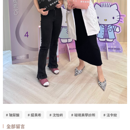
# 玻尿酸
# 緹奧希
# 沈怡岒
# 秘境美學診所
# 法令紋
全部留言