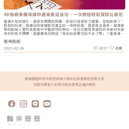
使用淡化痘疤保養品如果擔憂藥物和醫美對身體造成負擔或其他影響，可以
得格外重要，所以，在首盛的每一場植髮手術，簡銘成醫師都堅持安排足夠
先從日常的痘疤保養開始。。以下是選擇痘疤淡化保養品時要留意的注意事
的分髮師，因為分髮是需要高度的細心與專心，不能因為趕時間而求快，在
項。• 消炎功能：建議選擇消炎成分，如茶樹油、洋甘菊和綠茶等，都能
取髮的同時，分髮團隊也會同步開始分髮，加速植髮流程，提高毛囊存活
4D無痕美腹術讓妳產後重返自信、一次療程輕鬆駕馭比基尼
利於減緩紅腫和發炎，促進皮膚修復。• 酸類代謝：酸類成分利於去除死
率。植髮失敗原因2：植髮密度判斷錯誤植髮密度是決定術後髮量的重要關
皮細胞，刺激細胞更新和膠原蛋白結合，有效淡化痘疤。例如：水楊酸、果
鍵，但許多診所並非植髮醫師親自諮詢、評估，恐導致植髮密度不足，效果
產後外型的變化，是很多媽媽的困擾，即使已經很努力運動、控制飲食了，
酸和杜鵑花酸，可提亮膚色、改善膚質及淡化色素沉澱。• 控制黑色素：
不彰。 簡銘成醫師分享：植髮手術，通常每平方公分種植70-80根就會有茂
鬆弛的肚皮，皮膚因快速擴張而產生的一條條紋路，還是無法復原。甯寓美
需包含控制黑色素增生的成分，例如維生素C，可減少色素沉澱，調整膚色
密的視覺效果，但必須注意的是，雄性禿患者頭皮的血液循環較差，若種植
學的創辦人暨院長鄭黃中宇醫師特別明白，他在診間常常遇到許多身材恢復
均勻度，都有利於淡化痘疤。★溫馨提醒★小編要提醒大家，醫療並非單純
密度過高，反而會導致植入的毛囊無法吸收足夠養分，降低存活率。 因此
良好的新手媽媽，面露憂色地問說「我的肚皮再也回不去了嗎」？產後身材
的商業交易，所有的療程都伴隨著風險。因此，作為消費者應該謹慎選擇合
在進行植髮手術之前，一定要先找到專業的醫師，根據髮友的頭皮狀況進行
走樣，是許多媽媽們的痛，尤其鬆垮的肚皮，更是運動節食也無法復原，鄭
適的醫療方案，以確保安全與健康。
密度評估，調整合適的種植面積與毛囊株數規劃，才能達到最佳的植髮效
醫美圈圈
黃醫師就常遇到許多新手媽媽們求助。圖 ∕ 甯寓美學診所提供。腹部鬆弛
果。植髮失敗原因3：術後照護不佳植髮手術，除了專業的醫師團隊之外，
好困擾，美腹療程知多少造成腹部鬆弛、妊娠紋的原因多半與肥胖、懷孕有
2025-02-26
4257
收藏
患者術後的保養也非常重要，每個環節都必須做到最好，才會是一場成功的
關。當腹部的皮膚和肌肉被過度撐大，就會導致彈性結構受損，一段時間後
植髮。 植髮術後14天，種植區的毛囊才會穩固下來，主要是因為剛植入的
就會出現妊娠紋。即使控制體重、減少體脂，讓腰圍縮小，但已經撐大的皮
區域血管會比較脆弱，因此毛囊會需要約兩週的「毛囊穩固期」，在這兩週
膚無法完全回復，就形成了鬆弛的狀態。常見的美腹療程主要有兩種，一種
的期間內，必須避免讓核心過於用力，以免尚未穩固的毛囊噴出或脫落。
是電波或音波治療，例如魔方電波、鳳凰電波、海芙音波等，主要作用是緊
除此之外，植髮手術也會留下微小的傷口，若沒有將結痂清除，恐影響毛囊
實鬆垮的輪廓，但對於肚皮的皺紋、妊娠紋效果比較有限，且因為探頭較
的生長，為了避免這樣的狀況產生，首盛診所在術後提供兩週的專業洗護療
大、痛感明顯，也讓許多女生遲遲不敢嘗試。另一種則是傳統的拉皮手術，
程，患者可以根據自身需求選擇療程，讓頭皮維持最佳狀態。植髮失敗原因
透過切除多餘皮膚達到緊緻效果，對於腹直肌分離造成的鬆弛特別有效。但
4：沒有落實生髮對許多患者來說，生髮、植髮就像是選擇題，不想手術就
傷口面積大，加上術後的恢復期漫長，還得長時間穿塑身衣，對於需要照顧
醫美圈圈的使命是透過廣大網友的真實療程經驗分享
選生髮，想要更快看到改變就選植髮，但其實生髮、植髮必須同時並進相輔
家庭的媽媽來說是額外的負擔。此外，手術還可能留下明顯的疤痕，也讓不
協助消費者少走冤枉路並選擇正確的療程
相成。 植髮手術是從後枕部「永不落髮區」取出健康的毛囊植入落髮區，
少求診者卻步。4D無痕美腹術只需一次療程，就能有非常明顯的改善，4-6
因為基因的特性，所以後枕區的毛囊不會受到雄性賀爾蒙影響，會永遠在那
週就能恢復少女時期的美腹。圖 ∕ 甯寓美學診所提供。4D無痕美腹術－緊
個地方；但是原本還殘留在上面的頭髮，還是有可能會繼續掉，這時就會出
緻、拉提、淡化紋路看著求診者猶豫、失落的神情，鄭黃醫師心想「難道就
現一種狀況：植髮區的頭髮越來越濃密茂盛，但原生髮的地方卻逐漸稀疏。
沒有更安全、有效、修復期短的美腹技術嗎？」查閱了大量國外醫學文獻
《點擊看完整文章介紹》文章轉載自「首盛診所-簡銘成醫師專欄」
後，鄭黃醫師新創了4D無痕美腹術，顧名思義療程後無須恢復期，也不會
留疤痕，輕鬆重回緊緻的狀態。不僅可快速擺脫腹部鬆弛，也能讓妊娠紋淡
化。（如果是已經有色素沉澱的妊娠紋，建議搭配雷射或微針，才能更有效
改善。）4D無痕美腹術治療後可以立即從事日常活動，忙碌的新手媽媽也
不用擔心，療程後也能輕鬆應對家事及照顧小孩。此外，4D無痕美腹術還
可針對不同層次的組織進行調整，收緊深層的筋膜，讓腹部曲線更緊實漂
亮。如果求診者本身的腹部脂肪較多，也可以搭配消脂療程，讓腹部整體線