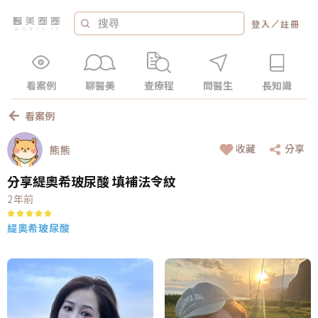
／
登入
註冊
看案例
聊醫美
查療程
問醫生
長知識
看案例
收藏
分享
熊熊
分享緹奧希玻尿酸 填補法令紋
2年前
緹奧希玻尿酸