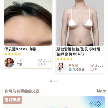
保妥適botox 肉毒
顯微套管抽脂/副乳 李咏馨
醫師 案例#6472
1553
L.am
3
民眾
2008
李咏馨
0
認證醫師
你可能有興趣的文章
More
醫師專欄