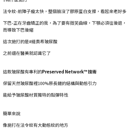
法令紋-前陣子瘦太快，整個臉沒了膠原蛋白支撐，看起來老好多
下巴-正在牙齒矯正的我，為了要有微笑曲線，下顎必須往後退，
而導致下巴後縮
這次施打的是#緹奧希玻尿酸
之前還在醫美就認識它了
這款玻尿酸有專利的
Preserved Network™ 技術
保留天然玻尿酸裡100%原長鏈的結構與動態引力
能給予玻尿酸材質獨特的黏彈特性
簡單來說
像施打在法令紋有大動態紋的地方