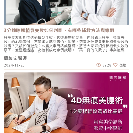
段時，周遭的微血管會擴張，形成紅色的痘印。這種類型的痘疤通常會在痘
痘消退後數週內漸漸好轉。• 紅痘疤：紅痘疤主要是痘痘的發炎而產生，
當痘痘在發炎階段時，周遭的微血管會擴張，形成紅色的痘印。這種類型的
痘疤通常會在痘痘消退後數週內漸漸好轉。• 黑痘疤：黑色痘疤大多表現
是深黑或咖啡色，由於痘痘造成皮膚組織受損，黑色素會開始在皮膚表面累
積形成。黑色痘疤相較於紅色痘疤更難消退，需要長時間的護理才能見效。
2. 痘疤：痘疤是由嚴重的痘痘發炎和皮膚組織受損導致的疤痕，大多表現凹
3分鐘瞭解植髮失敗如何判斷，有哪些補救方法與案例
陷或凸起的狀態。相較於痘印∕痘斑，痘疤通常需要長時間和專業治療才能
消退。• 凸痘疤：主要形成原因是傷口異常癒合，如果纖維母細胞太過活
許多髮友都期待透過植髮手術，恢復濃密的髮量，但網路上許多「植髮失
躍，會引起過多的膠原蛋白，導致組織增生，進而在皮膚表面形成凸起的痘
敗」的心得案例，不禁讓人感到害怕、卻步，究竟為什麼會出現植髮失敗的
疤。• 凹痘疤：主要是痘痘傷口太深，修復過程中流失大量的膠原蛋白，
狀況？又該如何避免？本篇文章簡銘成醫師，將替大家詳細分析植髮失敗的
導致皮膚凹陷。3大解決痘疤策略許多人會因為痘疤而感到困擾，痘疤的存
原因，並透過透過二次植髮成功案例說明：「萬一真的失敗了」專業植髮團
在總是讓我們感到不自在，但幸好總有方法可以幫助我們來解決它們。接下
隊該如何補救，重新找回豐沛髮量，和宛如天生的髮際線輪廓。植髮失敗如
來，讓我們來看痘疤消除的各種方法吧！ 尋求皮膚科醫師如果正在困擾痘
簡銘成 醫師
何定義、判斷？植髮失敗會出現哪些情況？網路上充斥許多植髮失敗的文
痘及痘痘會留疤的問題，不妨考慮向皮膚科醫生尋求解決。醫師會根據每個
章，讓許多髮友因此卻步，擔心花了時間、金錢，效果卻不如預期，究竟該
2024-11-29
3728
收藏
人的情況和症狀，提供適合的治療方案。以下是常見的皮膚科治療方法：•
如何定義植髮失敗？簡銘成醫師貼心整理出3大關鍵，幫助髮友釐清術後成
痘疤藥膏：能加速色素型痘疤代謝，如杜鵑花酸藥膏、A 酸藥膏、對苯二酚
效：1.毛囊存活率低「時間」是影響毛囊存活率最重要的關鍵，當毛囊在頭
藥膏等。• 口服藥物治療：如口服抗生素、A 酸、抗發炎藥物，有助於減
皮外的逗留時間越長，存活率就會大幅下降，導致術後，頭髮未能如預期般
輕發炎、促進修復。• 痘疤手術：適用於嚴重或深層的痘疤，包括皮下切
重新長出來。2.術後疤痕、結痂植髮屬於微創手術，因此術後仍會有微小的
除、真皮移植、脂肪移植或注射生長因子等。 醫美雷射療程若痘疤屬於永
傷口及疤痕，許多人會因為擔心傷害到剛植入的毛囊或是術後傷口而不敢洗
久性的凹凸痘疤或較難處理的痘印，就可以考慮接受醫美雷射療程。常見的
頭，但其實術後的頭皮清潔相當重要，不洗頭不僅可能造成傷口感染，還會
雷射療程如下：• 淨膚雷射：利用選擇性吸收黑色素，可去除老廢角質、
讓植髮區的結痂影響到術後頭髮生長狀況。3.毛流不順，髮際線不自然（圖
擊碎黑色素，淡化皮膚色斑或瑕疵。加熱真皮層促進膠原蛋白增生，改善粉
／首盛診所-簡銘成醫師提供）毛囊種植的角度與方向，都會影響髮際線自
刺、青春痘，讓皮膚平滑細緻。• 皮秒雷射：採用高壓作用於皮膚下的黑
然度及毛流走向，因此植髮時醫師必須配合原生毛髮的髮流方向及角度，將
色素，擊碎成微小粒子，使黑色素吸收並代謝排出。相較其他療程方式，皮
毛囊植入事先規劃的區域，才能達到自然美觀的效果。 因此，簡銘成醫師
秒雷射對皮膚損傷較低，對周遭肌膚影響較小，且安全有效。• 磨皮雷
在植髮時，會根據患者頭髮的生長狀況排列出微微不規則的鋸齒狀，而種植
射：透過水分吸收特性，能將熱能傳達至皮膚細胞，達到快速蒸發和破壞組
毛囊時則會依據理想的視覺密度，在髮際線最前緣兩排的區域，植入最細的
織。療程中，舊疤痕和老化皮膚被去除，新皮膚組織再生；但療程後會有開
毛囊，靠近原生髮的部分則是植入多髮毛囊，打造出宛如天生的自然髮流。
放性傷口，需較長時間修復。• 染料雷射：主要處理偏紅色的皮膚，利用
為什麼會植髮失敗？還有比植髮失敗更痛苦的事情嗎？為什麼在醫療技術這
雷射波長吸收血紅素，控制皮脂腺，同時破壞異常擴張的微血管，減緩青春
麼進步的時代，還會出現植髮失敗的慘況，簡銘成醫師分享，有可能是下列
痘產生的紅腫，使皮膚色澤均勻。• 飛梭雷射：利用氣化雷射熱能摧毀上
幾個因素導致植髮失敗：植髮失敗原因1：醫師、植髮團隊經驗不足當毛囊
皮組織，創造細小傷口促進皮膚修復，特別適用於毛孔、凹洞、痘疤等。
離開身體的時間越久，存活率也會跟著下降，因此團隊的專業度及默契就顯