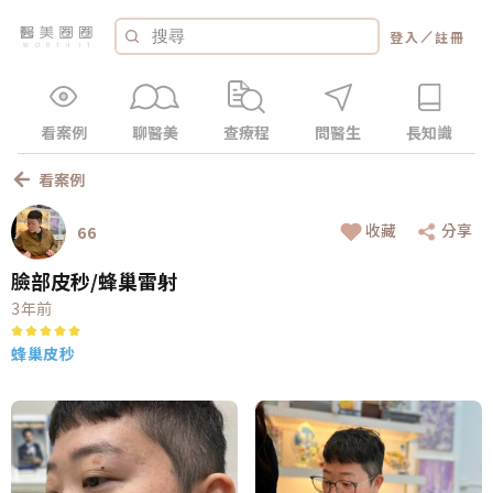
／
登入
註冊
看案例
聊醫美
查療程
問醫生
長知識
看案例
收藏
分享
66
臉部皮秒/蜂巢雷射
3年前
蜂巢皮秒