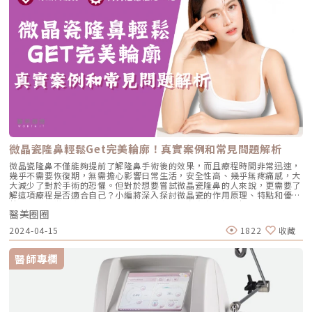
的微針電波、水光針也能刺激膠原蛋白增生，改善痘疤，待皮膚修復1週
後，可再搭配客製化療程如使用皮秒雷射提亮肌膚。皮秒雷射常見3種波長
搭蜂巢透鏡深層刺激膠原蛋白增生目前皮秒雷射常見一般模式1064nm搭配
532nm，以及特殊模式755nm共3種波長，陳醫師指出，532nm通常針對
淺層斑、雀斑；1064nm針對深層斑點、深色刺青；755nm波長針對黑色
素吸收較好，對周邊組織熱傷害較低，也比較不會被血紅素吸收，因此相對
不會產生出血點及反黑風險。如果膚色不均、暗沉，可透過一般模式的皮秒
雷射去除斑點、幫助全臉膚色增亮，然後再根據患者膚況反應和個人需求，
便可採用PicoSure皮秒雷射755nm波長並搭配「蜂巢透鏡」的特殊治療探
頭，產生「空泡效應」，這些小空泡能將真皮層組織或糾結的疤痕組織鬆
開，進而誘發修復機制，深層刺激膠原蛋白增生，有望達到嫩膚、改善痘疤
和毛孔粗大、減少細紋的效果。蜂巢皮秒雷射漸進式改善膚質 定期保養是
對抗老化最佳策略陳醫師強調，皮秒雷射療程前1週應避免擦酸類保養品，
及避免過度曝曬如到海邊遊玩或登山，以降低皮膚受雷射刺激後的反黑作
用；另外，蜂巢皮秒雷射的效果是漸進式的，建議1至1.5個月施打1次，視
微晶瓷隆鼻輕鬆Get完美輪廓！真實案例和常見問題解析
個人膚質而定，約3至6次為1個完整療程。 通常做完1次會有微緊、熱感、
輕微泛紅及水腫，表面無傷口，約3至5天內會退紅，1周內先別擦A酸、A醇
微晶瓷隆鼻不僅能夠提前了解隆鼻手術後的效果，而且療程時間非常迅速，
類保養品，加強保濕，且防曬應確實，建議選擇物理性防曬產品，避免去角
幾乎不需要恢復期，無需擔心影響日常生活，安全性高、幾乎無疼痛感，大
質及前往SPA高溫場所，飲食方面則避免辛辣油炸，增加皮膚修復力。1至2
大減少了對於手術的恐懼。但對於想要嘗試微晶瓷隆鼻的人來說，更需要了
周效果明顯，皮膚變得細緻、透亮。有部分民眾初次施打雷射可能誘發光和
解這項療程是否適合自己？小編將深入探討微晶瓷的作用原理、特點和優
熱過敏反應，暫時出現類似風疹、蕁麻疹情況，透過擦藥膏、保濕能改善；
勢，並分析微晶瓷隆鼻與其他療程的差異，分享真實案例、解答常見問題，
另外，有些痘痘肌男性也可能因為皮秒雷射促進皮膚代謝加快，產生短期爆
醫美圈圈
讓讀者能快速了解。關於微晶瓷隆鼻和作用原理微晶瓷主要是「氫氧磷灰石
痘反應，建議可於皮秒雷射前1至2週進行水飛梭、清粉刺療程，就可降低爆
鈣」，又被稱為骨粉，與人體牙齒和骨骼中的成分相近。不僅可以填補凹
2024-04-15
1822
收藏
痘可能。陳醫師提醒，冬天的肌膚容易乾燥，應加強保濕護理，加上每天仍
陷，例如提升臉頰豐滿度，還可用來增強鼻樑和鼻尖的高度。微晶瓷的特點
會接觸讓皮膚老化的因子如陽光、空汙等，不妨每3至6個月定期保養，才能
類似於人體組織中的無機成分，也就是「生物軟陶瓷」，能夠促進膠原蛋白
維持皮膚最佳狀態。新聞連結：不只女人愛美！男人也愛面子 專家分享男
新生，填補已經流失的膠原質，而且不容易位移。微晶瓷隆鼻屬於微針劑注
醫師專欄
性保養新觀念 | NOW健康｜健康數位內容第一品牌！
射的方式，無需進行手術，也沒有較大的傷口，因此與傳統的開刀隆鼻相比
風險非常低，完全不會留下傷疤。療程後幾乎沒有瘀青或明顯的腫脹，只有
少許因個人體質差異而出現的輕微紅腫。療程後的鼻型看起來非常自然，觸
感也很柔軟，完全沒有異物感。不僅能夠呈現出美麗挺拔的形狀，而且具有
美容填充物的柔軟自然效果，也避免了全身麻醉所帶來的風險。微晶瓷隆鼻
的特點與優勢 和人體牙齒和骨骼成分相近，因此具有極高的安全性。 2003