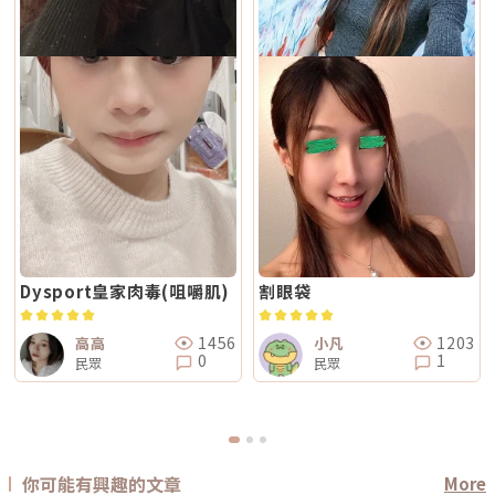
Dysport皇家肉毒(咀嚼肌)
割眼袋
1456
1203
高高
小凡
0
1
民眾
民眾
你可能有興趣的文章
More