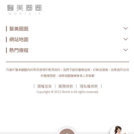
後的皮膚較為敏感，應避免過度摩擦和揉搓，以防止損傷​。遵循醫囑 根據
進膠原與彈力纖維新生，改善鬆弛、細紋；對泡泡臉、循環差引起的水腫型
醫師建議使用修復性護膚品，並按時回診檢查，確保治療效果。總結
臉部特別有感。 體態雕塑與循環：提升身體循環與代謝，減少侷部水腫、
Vbeam Platinum 櫻花染料雷射儀器通過其先進的技術和設計，能夠有效
運動後堆積的代謝產物，加速緊實與恢復。 產後/術後修復：妊娠紋、剖腹
解決多種皮膚問題，尤其是血管性皮膚問題、疤痕和疣等。其高效、安全、
疤痕周邊軟化與循環調理、抽脂/拉皮等術後恢復期的腫脹與不適緩解（依
舒適的治療方式，讓患者在治療過程中和術後都能輕鬆自如，獲得顯著的效
醫囑進行）。 頭皮／育髮應用：刺激毛囊周邊的血液循環，活化毛囊細
果，對於皮膚相關問題以及解決方針，歡迎與杰膚美診所院內醫師討論​。
胞，延長毛髮生長期，對於掉髮、稀疏髮質的人是潛在的新選項。 復健／
Vbeam Platinum 治療常見問題解答 (FAQ)1. Vbeam Platinum 櫻花染料
醫美圈圈
運動醫學應用 急慢性軟組織損傷：如足底筋膜炎、網球肘、髂脛束症候
雷射治療的原理是什麼？答： Vbeam Platinum 使用脈衝染料雷射技術，
群、旋轉肌袖肌腱病變等，透過熱與亞熱模式交替，減少疼痛、促進組織修
通過選擇性光熱作用，針對皮膚中的血管和色素沉著部位，將其加熱和破
復。 關節退化與疼痛管理：作為膝關節退化、慢性骨關節痛的輔助療法，
網站地圖
壞，從而達到治療效果。2. 治療過程中會感到疼痛嗎？答： 治療過程中通
改善疼痛與功能表現；居家運動與筋膜放鬆並行，效果更穩定。 運動後恢
常會感覺到輕微的刺痛或灼熱感，但大多數患者都能夠忍受。治療前可以使
復與表現：提升局部循環、代謝乳酸與代謝物，縮短恢復時間；賽季密集時
用局部麻醉劑來減少不適。3. 每次治療需要多長時間？答： 治療時間視問
可依需求提高頻率 女性骨盆與慢性骨盆疼痛（CPPS）：搭配徒手治療/衛
熱門療程
題的範圍和嚴重程度而定，一般情況下，每次治療需要15到30分鐘左右。
教，對疼痛與生活品質有助益（須專業治療師評估與執行）。INDIBA不僅
4. 需要進行多少次治療才能看到效果？答： 治療次數因人而異，通常需要
有「變美」的效果，還能應用在「保養與醫療輔助」。這也是為什麼不少運
進行3到5次治療，每次間隔約4到6周，以達到最佳效果。5. 治療後會有什
動員與醫美診所都大力推薦英特波！一次療程就有感嗎？看看網友怎麼說！
麼副作用嗎？答： 治療後可能會出現輕微的紅腫、瘀青和皮膚敏感等現
許多人在第一次接觸療程時，最關心的就是「做一次真的有感嗎？」我們整
象，但通常在幾天內會自行消退。遵循醫師指導進行術後護理可以減少副作
理了醫美圈圈網友的真實分享，帶你快速掌握他們親身體驗！案例一：當產
刊載於醫美圈圈內的資訊僅用於教育目的。我們不提供醫療諮詢、診斷或建議。如果遇到任何
用。6. 有哪些人不適合接受Vbeam Platinum治療？答： 有金屬植入物
後媽媽遇上英特波❤️ 網友：蕾蕾 困擾：產後腹部鬆弛 心得：由於連續生了
的醫療問題，請與相關醫療專業人員聯繫
（如牙套、金屬板）、心臟節律器、正在服用抗凝血藥物、蟹足腫或懷孕的
兩個小孩，導致蕾蕾的肚皮真的像哈巴狗一樣鬆?～～雖然產後已經盡全力
患者，建議在接受治療前與醫師詳細討論。7. Vbeam Platinum 可以治療
的餵奶+運動，瘦下了很多，但還是不敵肚子因忽大忽小而變得鬆垮～～有
哪些皮膚問題？答： 該儀器可以有效治療血管性皮膚問題（如紅胎記、毛
|
|
|
|
版權宣告
服務條款
隱私權條款
試過密集的打醫美健腹儀器，確實讓腹部更有力量！但針對的部分還是沒有
細血管擴張、酒糟鼻）、疤痕（痤瘡疤痕、手術疤痕）、普通疣和血管瘤
辦法回到最佳的狀態～而就在快要心灰意冷的時候被蕾蕾發現了INDIBA英
Copyright © 2022 Worth it All rights reserved.
等。8. 治療後需要特別注意什麼？答： 治療後應避免陽光直射，使用防曬
特坡 這個黑科技！！…（點我看更多 蕾蕾 分享）案例二：分享英特波修復
霜保護皮膚，避免使用刺激性的護膚產品，並遵循醫師的護理指導，以促進
的經驗 網友：妮可nico 困擾：產後妊娠紋 心得：一次使用兩堂療程約一個
皮膚愈合和減少副作用。9. Vbeam Platinum 治療的效果可以持續多久？
小時即可完成，過程中只感覺溫溫熱熱的完全不會刺痛，跟一般的電音波感
答： 治療效果的持續時間因人而異，取決於個人的皮膚狀況和生活習慣。
受差異很大，操作完三次療程更是讓我的紋路淡化不少，也明顯讓我的皮膚
定期的護理和保持良好的皮膚習慣可以延長效果。10. 治療後多久可以恢復
緊實多了…（點我看更多 妮可nico分享）案例三：竹北守葳 x INDIBA 臉
正常活動？答： 大多數患者在治療後可以立即恢復日常活動，但建議在治
臀大肌 上背 體雕 加速代謝與修復 網友：狂潛Tina 困擾：身體循環變差，
療後的幾天內避免劇烈運動和高溫環境，以免影響皮膚恢復。希望這些FAQ
水腫與怕冷、筋膜緊繃、僵硬 心得：忙碌的水下教課、創作和蹼泳與游泳
可以幫助您更好地了解「Vbeam Platinum櫻花染料雷射」療程。如果有更
訓練，讓我深刻感受到身體的疲勞與緊繃若沒有足夠的時間修復會降低運動
多問題，歡迎通過以下方式與杰膚美診所聯繫。
效能。代謝也因為年紀漸長（37歲）循環變差，水腫與怕冷在水下久待的我
們，體內發寒-真的是筋膜緊繃、僵硬的殺手。透過INDIBA英特波療程，不