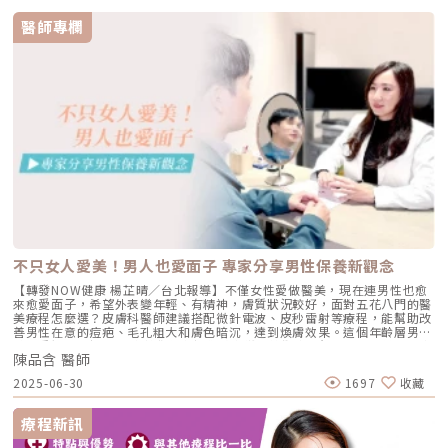
醫師專欄
不只女人愛美！男人也愛面子 專家分享男性保養新觀念
【轉發NOW健康 楊芷晴／台北報導】不僅女性愛做醫美，現在連男性也愈
來愈愛面子，希望外表變年輕、有精神，膚質狀況較好，面對五花八門的醫
美療程怎麼選？皮膚科醫師建議搭配微針電波、皮秒雷射等療程，能幫助改
善男性在意的痘疤、毛孔粗大和膚色暗沉，達到煥膚效果。這個年齡層男性
特別重視門面打理 專家教你如何選對療程濰O美學陳醫師表示，門診中不少
陳品含 醫師
男性因為刮鬍子麻煩，選擇除毛雷射協助，另外男性皮脂腺分泌旺盛，常有
皮膚表面坑疤、毛孔粗大，皮膚不平整，以及男性不愛防曬，導致色素沉澱
2025-06-30
1697
收藏
和膚色不均問題，再加上年紀老化產生細紋、膚質粗糙，也希望能延緩老
態，其中又以30至50歲以上的社會菁英，特別重視門面打理，醫美療程中
輕鬆入門的皮秒雷射是個不錯的選擇。通常搭配複合式醫美治療，往往能達
療程新訊
到更好效果。例如皮秒雷射能改善多數男性在意的膚況問題，能撫平月球表
面凹疤和縮小毛孔，若細紋多，也能進一步注射肉毒桿菌；另外，時下流行