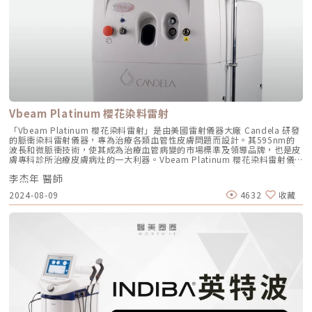
年榮獲歐盟安全標準CE認證，並於2006年獲得美國食品藥物管理局FDA核
准。 自2009年在台上市以來，已有逾250篇文獻證實有效性。 能夠塑造出
鼻型的高挺度，非常適合想要讓鼻型有立體感效果的人。適合使用微晶瓷的
族群 想要臉部輪廓再明顯者 希望有凸出下巴者 想要讓臉部能有更立體的變
化 想調整鼻型者 鼻樑不夠高者 期望調整鼻尖者微晶瓷隆鼻與其他療程比一
比微晶瓷隆鼻不僅療程時間快速，而且幾乎無恢復期，非常適合上班族利用
中午午休時間進行，又能立即見效。對於不敢冒手術風險的人來說，無疑是
一項理想的選擇。但相較於其他療程，究竟有何優勢？ 療程名稱 微晶瓷隆
鼻 玻尿酸隆鼻 傳統隆鼻 韓式隆鼻 材質 和人體牙齒、骨骼成分相近 相容性
高 各類玻尿酸 矽質人工鼻骨 Gore-Tex自體軟（耳）骨 療程方式 微針劑注
射 微針劑注射 開刀 開刀（二段式隆鼻） 維持時間 18到24個月 6到12個月
Vbeam Platinum 櫻花染料雷射
永久 永久 優勢 安全、自然 快速便利 安全、自然 快速便利 外型挺直 自然
美觀 劣勢 非永久 非永久 維持效果短 位移機率較高 需全身麻醉 若遭撞擊易
「Vbeam Platinum 櫻花染料雷射」是由美國雷射儀器大廠 Candela 研發
位移 不自然 需全身麻醉 若遭撞擊易位移 微晶瓷隆鼻真實案例分享以下呈現
的脈衝染料雷射儀器，專為治療各類血管性皮膚問題而設計。其595nm的
真實微晶瓷隆鼻案例，提供讀者參考。如果你也想分享你的美麗故事或對各
波長和微脈衝技術，使其成為治療血管病變的市場標準及領導品牌，也是皮
項療程有其他疑慮，歡迎隨時來醫美圈圈與我們一同探討。《案例一》網
膚專科診所治療皮膚病灶的一大利器。Vbeam Platinum 櫻花染料雷射儀
友- Angie在這年跟男友分手，所以想要改變自己增加自信，所以決定去醫
器能夠解決的肌膚問題1. 血管性皮膚問題Vbeam Platinum 專門針對各種
美施打微晶瓷針劑隆鼻。使用這種方式也是醫師建議我先試試看的，因為自
李杰年 醫師
血管性皮膚問題，主要包括：紅胎記（葡萄酒色斑）： 這是一種常見的先
己的鼻梁算是比較不高的鼻樑，也是自己一直以來最在意的部位…《點我看
天性血管異常，表現為皮膚表面的紅色斑塊。Vbeam Platinum 能夠有效
2024-08-09
4632
收藏
更多》《案例二》沈怡岒醫師 案例透過粉絲專業來到秘境美學診所，想改
減少其顏色和面積​。毛細血管擴張： 通常出現在臉部或腿部，表現為皮膚
善山根扁平困擾，女性美學沈怡岒醫師表示可以施作微晶瓷，隆鼻效果較持
表面的細小血管網。該儀器可以顯著減少這些擴張的血管​。酒糟鼻： 一種
久且安全性高，以及塑形自然、不容易移位等優點，術後打造自然挺鼻！…
慢性皮膚病，主要影響面部，導致紅腫和血管擴張。Vbeam Platinum 對
《點我看更多》微晶瓷隆鼻常見問題解答Q：微晶瓷隆鼻可以維持多久？由
於減少這些症狀有顯著效果​。2. 疤痕Vbeam Platinum 對於各種類型的疤
於每個人的體質不同，微晶瓷的效果持續時間也會有所差異，一般來說可維
痕都有治療效果，包括：痤瘡疤痕： 這些疤痕可能會影響皮膚的質地和外
持約1到1.5年的時間。此外，生活作息、飲酒、抽菸等因素也會影響微晶瓷
觀。雷射治療能夠促進膠原蛋白的再生，改善疤痕的外觀​。手術疤痕： 對
的持久性。Q：微晶瓷施打過程會痛嗎？由於已含有麻醉成分，因此能有效
於手術後留下的疤痕，雷射治療可以減少其顏色和提升皮膚的光滑度​。3. 普
地減輕疼痛感。在過程中，可能會感覺到輕微的針刺感和輕微脹感，這些輕
通疣疣是一種由人類乳頭瘤病毒（HPV）引起的常見皮膚問題，通常出現在
微的感受絕大多數人都能夠接受。Q：微晶瓷的注射頻率是多久？因為每個
手部和足部。Vbeam Platinum 能夠通過破壞供應疣的血管來有效治療這
人想要追求的理想不同，流失速度也會有所差異，通常以外觀變化作為評估
些病變，從而使疣逐漸消失​。4. 血管瘤這是一種良性腫瘤，通常由血管細胞
標準。有些人遵循醫師建議時間，約1年到1.6年施打一次；而有些人則希望
增生引起，表現為皮膚上的紅色或紫色斑塊。Vbeam Platinum 能夠縮小
保持最滿意的外貌，因此，可能會提前進行注射，以保持完美的狀態。Q：
血管瘤的大小，減少其顏色，使其不再顯眼。櫻花染料雷射 4大特點波長和
微晶瓷有副作用嗎？常見的副作用包括腫脹和瘀青，腫脹大多數情況下會持