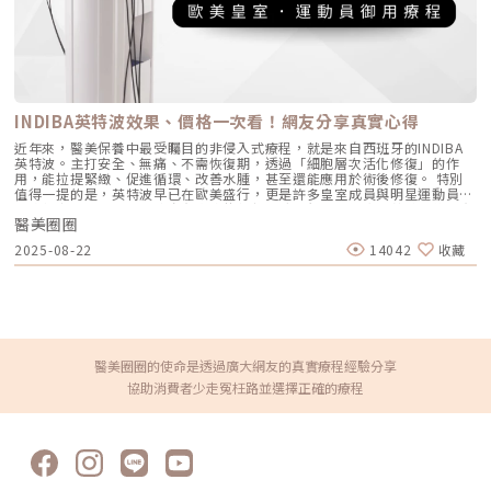
脈衝設計 Vbeam Platinum 使用595nm波長的脈衝染料雷射，能夠精確地
續3到7天，但也有少部分的人會持續腫脹到2週左右。其他副作用較低的機
針對和凝固不同直徑的血管，無需造成瘀青。其長時間的脈衝設計有助於降
率有感染、結節、皮膚泛紅等，極少數情況下可能出現其他非預期的副作
低治療過程中的不適感和副作用​。冷卻系統 儀器配備動態冷卻裝置，在雷
用。Q：哪些族群不適合微晶瓷？ 如果皮膚出現過敏或發炎情況，建議等待
射發射前、發射時和發射後自動噴灑冷卻劑，保護皮膚的表層，減少疼痛
治療完成後再接受療程。 孕婦或哺乳期婦女可以考慮接受注射，但建議事
感。多功能應用 除了治療常見的血管問題，如紅胎記、面部毛細血管擴
先與醫師討論。 正在服用人蔘、魚油、銀杏、止痛藥、阿斯匹靈、維他命
張、酒糟鼻等，Vbeam Platinum 也被廣泛應用於治療疤痕和普通疣，療
或其他可能影響血液凝固的藥物或食品，可能增加出現瘀青的機率，但還是
效顯著​。便捷操作 儀器設計輕巧，易於操作。它配有簡單明瞭的治療指南
可考慮注射。 如果一週內有重要活動或場合，建議延後施打。Q：微晶瓷會
和可客製化調整的參數，使醫生能夠根據病人的具體需求進行個人化治療，
INDIBA英特波效果、價格一次看！網友分享真實心得
在體內留下殘留物嗎？由於微晶瓷會逐漸被人體代謝，若後續沒有持續接受
提供最佳的治療效果。Vbeam Platinum 櫻花染料雷射優缺點及禁忌症優
施打，隨之而來的是皺紋逐漸恢復至原本的狀態，相對地，身體流失的膠原
點高效治療 Vbeam Platinum 能有效治療多種血管性皮膚問題，如紅胎
近年來，醫美保養中最受矚目的非侵入式療程，就是來自西班牙的INDIBA
蛋白和將會越來越多。★溫馨提醒★小編要提醒大家，醫療並非單純的商業
記、毛細血管擴張、酒糟鼻等。其獨特的波長和脈衝設計，保證了高效的治
英特波。主打安全、無痛、不需恢復期，透過「細胞層次活化修復」的作
交易，所有的療程都伴隨著風險。因此，作為消費者應該謹慎選擇合適的醫
療效果​。舒適度高 儀器配有先進的動態冷卻系統，在治療過程中能降低疼
用，能拉提緊緻、促進循環、改善水腫，甚至還能應用於術後修復。 特別
療方案，以確保安全與健康。
痛感，患者不需麻醉，治療後也不會出現明顯的瘀青或腫脹，方便即時進行
值得一提的是，英特波早已在歐美盛行，更是許多皇室成員與明星運動員御
日常活動​。安全性高 Vbeam Platinum 對皮膚的損傷小，適合各種皮膚類
用療程之一，因此在全球享有高度信任與口碑。很多人好奇！英特波效果真
型，特別是亞洲人的皮膚。其智能冷卻系統在皮膚溫度過高時自動停止，避
醫美圈圈
的好嗎？做一次療程就有感嗎？當然還有最實際的問題，英特波價格或費用
免燙傷​。多功能應用 除了治療血管問題，Vbeam Platinum 還能有效治療
大概多少？這篇文章將帶你一次看懂專業資訊與網友真實心得！什麼是英特
2025-08-22
14042
收藏
疤痕、普通疣等皮膚問題，應用範圍廣泛。缺點治療次數多 由於不同病灶
波？作用原理？INDIBA英特波屬於單極電波療程，核心技術是448kHz的專
的特性，有時可能需要多次治療才能達到更理想效果，這對於追求短期速效
利電波頻率。主要在不傷害組織的情況下，刺激細胞活化，促進膠原蛋白再
的患者來說較為不便​。費用不固定 隨著治療的次數增加，治療費用相對會
生，並加速血液循環。它與傳統電波或音波不同，不靠高溫破壞組織來重
提高，也是患者評估該療程的考量之一，具體的收費請與現場人員確認​。禁
建，而是以「活化細胞、修復組織」為主要作用。3種作用模式： 非溫熱模
忌症金屬牙套或臉部金屬板 使用Vbeam Platinum治療時，金屬物質可能
式：即使不加熱，也能啟動細胞代謝與修復機制，適合術後修復、急性發炎
會引起過熱，故不適合此類患者​。心臟節律器 心臟節律器的患者在接受雷
或受傷狀況。 溫熱模式：透過溫熱提升血液循環與氧氣供應，改善肌膚暗
射治療時，可能會受到電磁干擾，需避免使用​。服用凝血藥 服用凝血藥的
沉、消除水腫，並放鬆僵硬肌肉。 高溫模式：深入真皮層，刺激膠原蛋白
患者治療後可能容易出現瘀青或出血問題，不適合進行此療程​​。蟹足腫患者
新生，達到拉提緊緻的效果，讓肌膚更有彈性。此外，為了確保療程既安全
醫美圈圈的使命是透過廣大網友的真實療程經驗分享
蟹足腫患者在接受雷射治療後，可能會出現過度的瘢痕增生，需謹慎評估。
又有效，INDIBA每年投入龐大資源，與多家知名醫院與研究機構合作，累
協助消費者少走冤枉路並選擇正確的療程
Vbeam Platinum 櫻花染料雷射優 術前術後注意事項術前注意事項避免曬
積多達19項專利技術。經研究顯示，448 kHz的專利頻率能活化幹細胞，促
傷 治療前至少兩週避免暴露於陽光下，以防止皮膚過度敏感和燙傷​。停用
進增生與分化，而不會對健康細胞造成任何傷害。甚至在其他體外與動物實
光敏感藥物 如果正在使用光敏感藥物，需在治療前停用，以防止治療過程
驗也證實，能抑制異常細胞增長，同時保護正常細胞，證明 INDIBA可安全
中的過敏反應。詳細告知病史 治療前需向醫師詳細告知病史和過敏史，確
應用於人體及動物。英特波有哪些效果？英特波能從細胞層次改善肌膚與組
保治療的安全性。術後注意事項避免陽光暴晒 治療後一週內避免陽光直
織狀態，提供拉提緊緻、水腫改善、術後修復以及運動後肌肉放鬆等多重效
射，必要時使用防曬霜，以防止色素沉著​。保持皮膚清潔 治療部位應保持
果。無論臉部、身體還是頭皮育髮，都能找到適合的應用方式。以下分為醫
清潔，避免使用刺激性護膚品，防止感染和過敏反應。避免過度摩擦 治療
美與復健兩大領域說明 醫美應用—臉・體・頭皮育髮 臉部緊緻與拉提：促