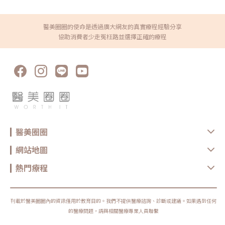
aesthetics-market-885.html?
會有陰影，看起來像「凹」進去常見成因：長期折疊（科技脖）＋結構支撐
gad_source=1&gclid=Cj0KCQjwncWvBhD_ARIsAEb2HW9RE3mpxk9r
力下降。常見策略： 玻尿酸微量填補：針對「凹陷線」做精準平整，是這
CShphtxwO_PDfK6X0dPsxSHszdNND1DSvjU1vC98f5waAp8XEALw_
型最常用的立即改善手段 搭配光電刺激（電波/射頻等）：因為只填補不處
wcB[2] 資料來源：https://www.gii.tw/report/sky1321969-global-
醫美圈圈的使命是透過廣大網友的真實療程經驗分享
理膚質與彈性，維持度通常較差；加上緊緻刺激能讓整體更自然、也更耐看
hyaluronic-acid-market-size-share-growth.html
關鍵在「少量、多點、分層」：頸部皮膚薄，填補太多反而容易不自然，必
協助消費者少走冤枉路並選擇正確的療程
須靠醫師技術拿捏3.垂直動態紋型：說話、用力、吞嚥時更明顯外觀特徵：
紋路偏垂直或斜向 放鬆時不一定很深，但做表情、說話或用力時變明顯 常
見於「脖子看起來緊繃、線條硬」的人常見成因：肌肉牽動（例如頸闊肌）
造成的動態紋路與線條感。常見策略： 肉毒桿菌：重點是「放鬆過度牽
動」，讓動態紋路不再那麼容易被拉出來 搭配能量治療（電波/音波）：若
同時有鬆弛或膚質問題，單做肉毒可能只能改善動態，外觀仍不夠平整評估
必須更精準：因為頸部牽涉吞嚥與聲音肌群，劑量與位置需要專業醫師評估
4.鬆弛型老化：紋路之外，整體下垂更明顯外觀特徵： 不只看到紋路，整體
會覺得「頸部皮膚鬆、線條垮」 常合併下顎緣不清楚、火雞脖感、頸部輪
廓變厚 有時你以為是「紋」，其實是鬆弛造成的皮膚堆疊常見成因：皮膚
與筋膜支撐力下降，合併脂肪與組織下垂，屬於結構型老化表現。常見策
略： 電波／音波拉提（非侵入式）： 以緊緻與提升為主，改善的是整個頸
部輪廓，而非單條紋路。適合中度鬆弛、尚有彈性者。 複合式治療（微侵
醫美圈圈
入）： 若同時存在深水平頸紋，會建議「緊緻＋微量填補」一起進行，讓
結構與表面平整度同步改善。 侵入式手術評估：天鵝頸手術／頸部拉皮：
當鬆弛程度高、火雞脖明顯、下顎線幾乎消失時，非侵入式療程通常只能局
網站地圖
部改善，未必能達到期待效果。此時應由醫師評估是否適合進行俗稱的「天
鵝頸手術」，透過重新定位皮膚與深層筋膜，重建整個頸部線條與輪廓。天
熱門療程
生頸紋比較深怎麼辦？不是你保養不夠，而是結構一開始就不同部分人群其
實從年輕時頸部就有明顯紋路，無論怎麼保濕、防曬、少低頭，頸紋依舊存
在。這類型常被誤以為是保養沒做好，事實上，問題並不在於勤不勤勞，而
是結構本來就不同。所謂「天生型頸紋」，多半與以下幾個因素有關： 皮
膚結構較薄、支撐力不足：膠原與彈力網絡密度天生偏低，即使年紀不大，
刊載於醫美圈圈內的資訊僅用於教育目的。我們不提供醫療諮詢、診斷或建議。如果遇到任何
也容易形成固定摺痕。 頸部活動角度大：有些人頸部活動度高，轉頭、低
頭幅度本來就大，皮膚長期在同一條線反覆折疊。 骨架與脂肪分布差異：
的醫療問題，請與相關醫療專業人員聯繫
下顎與頸部交界角度較銳利的人，皮膚張力集中，更容易留下水平紋。這一
型頸紋的關鍵在於：保養只能維持狀態，卻很難真正把「既有的結構折痕」