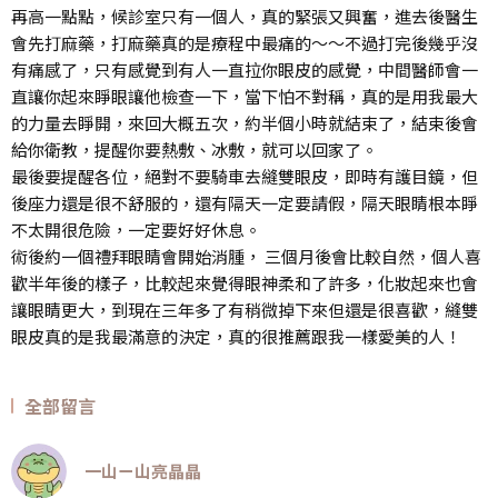
再高一點點，候診室只有一個人，真的緊張又興奮，進去後醫生
會先打麻藥，打麻藥真的是療程中最痛的～～不過打完後幾乎沒
有痛感了，只有感覺到有人一直拉你眼皮的感覺，中間醫師會一
直讓你起來睜眼讓他檢查一下，當下怕不對稱，真的是用我最大
的力量去睜開，來回大概五次，約半個小時就結束了，結束後會
給你衛教，提醒你要熱敷、冰敷，就可以回家了。
最後要提醒各位，絕對不要騎車去縫雙眼皮，即時有護目鏡，但
後座力還是很不舒服的，還有隔天一定要請假，隔天眼睛根本睜
不太開很危險，一定要好好休息。
術後約一個禮拜眼睛會開始消腫， 三個月後會比較自然，個人喜
歡半年後的樣子，比較起來覺得眼神柔和了許多，化妝起來也會
讓眼睛更大，到現在三年多了有稍微掉下來但還是很喜歡，縫雙
眼皮真的是我最滿意的決定，真的很推薦跟我一樣愛美的人！
全部留言
一山ㄧ山亮晶晶