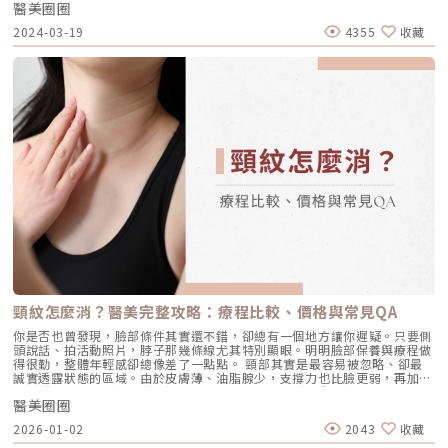
雙方需充分了解失敗原因。因此選擇一家經驗豐富且設備完善的醫美診所非
醫美圈圈
場營收約為150億美元，估計在2028年將突破250億美元〔1〕。位於醫美
常重要，以確保將受損的雙眼皮能安心交付給可靠的專業醫療團隊。• 重
產業成長最快速的亞太地區，年產值預估超過600億(台幣)的台灣不僅極具
2024-03-19
4355
收藏
新選擇施作方式在醫師了解患者失敗的主因後，會依照疤痕情況來評估，同
發展量能，更是醫美品牌與供應商的必爭之地。面對富潛力但又高競爭的環
時根據眼型、眼皮給予適合的解決方案。• 遵照醫囑定期回診醫師會詳細
境，如何掌握趨勢契機是突破重圍的關鍵。全球醫美儀器及產品專業代理泰
解說術後的護理事項，患者應依照醫師指示使用藥物和定期回診進追蹤，同
可國際日前攜手台灣醫美名醫舉辦醫美產品與趨勢研討會，透過實務案例解
時也要努力維持良好的生活作息和習慣，有助於促進傷口更快地康復。
析與產品科技對照，帶出最新台灣醫美發展趨勢、科技應用與產業觀察，全
場超過130位醫美診所醫師與代表盛情響應。微整針劑注射熱度不減 名醫王
祚軒分享玻尿酸注射要訣研究顯示全球玻尿酸市場規模預估2030年將達到
168億美元〔2〕，在台灣術式時間短且顯效快的玻尿酸注射成為熱門的微
整針劑類注射選項。尼斯診所執行長王祚軒醫師分享玻尿酸注射的訣竅。王
醫師表示：「玻尿酸注射應掌握內輪廓『充填流失 增加飽滿度』，外輪廓
『拉提輪廓 線條更流暢』兩大原則進行注射施打」。對於玻尿酸療程，王
祚軒醫師說：「玻尿酸有「顆粒型」以及「凝膠型」兩種，顆粒型的玻尿酸
支撐力效果好、硬度高，而凝膠型玻尿酸則是高平滑、組織結合度高、能產
生較自然塑形效果。」王醫師接著說：「玻尿酸療程主要依個人狀況而有不
同，沒有非要哪一種類型，但隨科技進步，近期也推出結合顆粒型及凝膠型
優勢的玻尿酸，像韓國品牌Monalisa玻尿酸即採用獨特的 Hy-BRID 交聯技
術，大幅提高交聯率、降低化學交聯劑量殘留量，改善玻尿酸密度與彈性，
平衡了黏彈性和豐盈持久度，並且透過 GCWs 純化製程去除了殘留的交聯
劑，提高使用的安全性。」MONALISA 愛。玻尿酸圖/泰可國際提供。結合
「微針」與「電波」的新型態微針電波強勢來襲2023年開始，結合「微
針」與「電波」的新型態微針電波成為高詢問度的醫美療程選項，京硯皮膚
頸紋怎麼消？醫美完整攻略：療程比較、價格與常見QA
科診所蔡逸姍醫師表示：「微針電波是一種能處理多種問題肌的有效且安全
的低侵入式療程，透過極細微針矩陣將「電流」導入淺、中、深層的皮膚進
你是否也曾發現，臉部條件其實還不錯，卻總有一個地方讓你遲疑。只要側
行加熱，具有刺激膠原蛋白生成、改善膚質環境的作用。」然而伴隨科技的
頭說話、拍活動照片，脖子那幾條線尤其特別顯眼。明明臉部保養與療程做
發展，電波儀器不論是在功能與設計上都更加精準與複合。蔡逸姍醫師表
得很勤，整體年輕感卻總像差了一點點。 頸部其實是最容易被忽略、卻最
示：「以今年推出的美國品牌微針電波Matrix翡翠電波為例，其微針電波手
誠實透露狀態的區域。由於皮膚薄、油脂腺少，支撐力也比臉更弱，再加上
把一次進針即可調整三段深度與能量，讓醫師得以依據患者的狀況作客製化
長期低頭使用手機與電腦的折疊壓力，水平頸紋、垂直動態紋、甚至鬆弛型
的參數精細調整；此外搭配超細的針頭與即時電阻回饋與偵測，讓療程過程
醫美圈圈
「火雞脖」都可能提早出現。當紋路在放鬆狀態下仍清晰可見，單靠保養品
更安全且修復期更短；此外平台式機種還可擴充手把，合併安排非侵入式到
往往只能維持滋潤，卻很難真正把紋路「推回去」。 我們一次釐清：頸紋
2026-01-02
2043
收藏
微侵入式的療程，一機即可規劃多種療程方案」。MATRIX 翡翠電波圖/泰可
到底是怎麼形成的、你屬於哪一種頸紋類型、不同醫美療程各自擅長改善什
國際提供。醫美新藍海：複合式體雕療程相對大多數對醫美顏面療程的討
麼、需要做幾次才會有感、維持期與費用怎麼評估，以及術後照護與常見