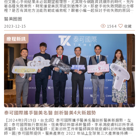
但又擔心手術結果未必如期望般理想，尤其現今網路資訊爆炸的時代，充斥
著各種失敗案例，時常讓愛美民眾感到猶豫不決。那麼手術失敗問題出在哪
裡？是否有其他方法能防範或補救呢？跟著小編一起探討手術失敗的原因，
以及術後未做好的護理可能帶來的後遺症。同時，也分享當不幸遇到雙眼皮
醫美圈圈
手術失敗時，應該如何採取補救措施。探討雙眼皮手術失敗的根本原因•
雙眼皮不對稱在康復期間雙眼皮因腫脹的狀態，會導致雙眼皮看似不夠對
2023-12-15
1564
收藏
稱。通常會在腫脹減緩後得到解決，但仍有部分患者會感到不對稱。主要原
因是每個人的眉眼位置先天就存在差異，而且並不是每個人都呈現完美對
稱。即便在手術過程，醫師盡力將褶皺達到對稱，但最終還是會呈現些微差
療程新訊
異。• 過多的雙眼皮褶皺呈現多層雙眼皮的主因通常與縫合過程有關，由
於縫合時未能完整固定縫線或形成沾黏，因此形成兩條或者多條雙眼皮線。
為了預防此情況發生，醫師在手術中完整縫合成為非常重要的關鍵。• 雙
眼皮未形成而消失縫線鬆落是手術失敗其中之一，主要是手術過程縫合時不
牢固或是外力使縫線鬆落，造成雙眼皮無法形成並出現鬆落垂落的現象。建
議手術後應避免激烈運動及觸碰傷口，以降低縫線鬆落的風險。• 雙眼皮
過寬或過於狹窄醫師在術前與患者建議理想的雙眼皮褶痕，但還是有機會發
生褶痕研判失誤的風險，使雙眼皮術後成效不如預期。為避免失誤情形發
生，應在術前充分溝通，尋找臨床經驗豐富的醫師進行手術。• 雙眼皮褶
皺太短通常發生這種情況可能是眼頭或是眼尾的脂肪太多，以及縫線時不牢
固，建議強化縫線或取掉過多的脂肪來解決。忽視傷口護理，可能引發的術
後問題• 術後感染術後的初期前幾天，傷口容易會有滲血或是出現組織液
的情況，因此適時的清潔絕對不容忽視。如果未確實清潔，會引起細菌繁殖
導致傷口感染，造成其他嚴重的問題。• 產生疤痕由於每個人的體質不一
樣，相對術後也會有不同程度上的疤痕，大多數疤痕會在幾個月後逐漸淡
化。對於容易有疤痕體質的患者，醫師會開立抗疤痕藥物，以預防疤痕產
生。患者務必遵照醫師指示用藥物，並且細心照護傷口，以降低疤痕產生的
泰可國際攜手醫美名醫 剖析醫美4大新趨勢
風險。• 術後不如預期術後最令人擔心的是激烈運動和不規律的生活作
息，這些因素都往往影響傷口的癒合進度，如有上述的狀況也將提升手術失
【2024年3月19日，台北訊】泰可國際攜手醫美名醫剖析醫美新趨勢，左
敗的風險。若要進行第二次手術的難度也較高，況且還需要投入更多金錢和
起：泰可國際執行鄭旭辰、恆美學診所鄒承軒醫師、李承鴻皮膚科診所李承
時間來重修。與其面臨可能再度重修，不如細心照護好傷口。雙眼皮手術失
鴻醫師、座長林政賢醫師、尼斯診所王祚軒醫師與京硯皮膚科診所蔡逸姍醫
敗該怎辦？如何補救？• 找尋臨床經驗豐富的醫師如果要再度執行手術相
師。圖/泰可國際提供。醫美產業在 2022 年站上全球第三大產業後持續成
對於第一次更具挑戰性，也會提升手術複雜度，建議手術失敗的患者與醫師
長，根據全球市場調查公司 MarketsandMarkets 分析，2023年全球醫美市