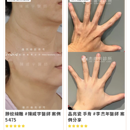
脖紋線雕 #陳威宇醫師 案例
晶亮瓷 手背 #李杰年醫師 案
5475
例分享