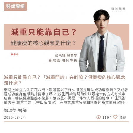
論，李承鴻皮膚科診所院長李承鴻醫師跳脫框架，分享「體雕」的趨勢的技
QA。頸紋為什麼會出現？不是老化而已，還有「科技脖」在作怪很多人以
醫師專欄
術，李承鴻醫師表示：「醫美體雕療程的評估要全面性地從ＣＶＳ：線條
為頸紋是年紀到了才會有，但臨床上越來越常見的是：年輕族群也有頸紋，
(Curve)、體積(Volume)與皮膚鬆弛度(Skin laxity) 三面向著手，在療程規
而且形成速度很快。原因在於頸部本來就屬於「先天條件比較吃虧」的部
劃上建議可朝複合式療程的安排，例如增肌減脂、冷凍減脂與可用於體態雕
位，皮膚更薄、油脂腺更少、保水力弱，再加上日常反覆折疊，如低頭、轉
塑的線性音波組合，達到更加乘的效果」。而提到體雕的趨勢，李承鴻醫師
頭、說話吞嚥，很容易把紋路「折成固定線」。更精準地說，頸紋通常不是
則說：「運用電磁波刺激使肌肉高強度反覆收縮，達到腹肌、臀肌增強和緊
單一原因，而是下面幾個因素疊加的結果：1.結構老化：膠原蛋白與彈力蛋
實的效果的非侵入式體雕逐漸受到歡迎，電磁波刺激可30分鐘內達36,000
白流失當膠原與彈力支撐慢慢減少，皮膚就像「少了彈性布料」一樣，原本
次腹肌訓練，持續且規律性的治療可強化核心維持體態，對於醫師與病患來
只是動作時的摺痕，會逐漸變成放鬆時也看得見的固定紋。這就是為什麼你
說都算是相當高效的療程」。CoreSculpt 核心肌塑圖/泰可國際提供。科技
可能覺得「這條線以前只有低頭才有，現在平視也有」。2.姿勢習慣：科技
升級 音波拉提再進化本次研討會的亮點之一，即是由恆美學診所院長暨創
脖讓摺痕每天重複上千次手機、電腦、平板帶來的最大差別是，頸部長時間
辦人鄒承軒醫師介紹的新形態音波。鄒承軒院長表示：「近十年來，醫美市
維持「彎折角度」。皮膚在同一位置反覆折疊，就像紙張一直沿同一條線
場中的音波類別發展是由高強度聚焦超音波(HIFU)的點狀探頭為主，隨著科
折，最後那條折痕會越來越深。這類通常表現為水平頸紋，而且常見在「一
技進化，2022年已發展出具緊實體積的線性探頭，然而醫美療程的體驗與
天手機不離手」的人身上。3.光老化與乾燥：頸部防曬被忽略，老化就加速
升級除了讓療程效果更有感外，療程時間與客製化設計也逐漸成為重要考量
頸部常被漏擦防曬，紫外線會加速膠原分解，讓皮膚更薄、更乾、更容易出
的項目」。鄒院長接著說：「目前新型態的音波在設計上做了大幅度的升
現細紋與鬆弛。再加上頸部油脂少、保水差，乾燥時紋路會更立體，甚至妝
級，可以在同一把手上即時切換點狀與線狀探頭，同步進行不同深度的調
感、粉感也更容易卡在紋路裡。4.肌肉牽動：有些紋路不是「皮膚」的問題
整，客製化並降低療程時間；此外雙向擊發與安全偵測系統更提升療程的安
有一部分頸紋屬於「動態牽動型」，尤其是垂直走向的紋路或頸闊肌緊繃造
全性，目前在韓國已獲得高度關注，實為音波療程開啟新的紀元」。Q+立
成的線條。這類型通常在說話、用力、吞嚥時更明顯，處理策略就不會只靠
減重只能靠自己？「減重門診」在幹嘛？健康瘦的核心觀念
線音波圖/泰可國際提供。泰可國際執行鄭旭辰表示，「泰可國際致力提供
保養或單純填補，而是要把「肌肉牽動」一起納入評估。頸紋類型先分清，
『先進安全的醫美產品』，為台灣帶來高品質與客製醫美需求的規劃，今年
是什麼？
療程才不會選錯很多人做頸紋療程「沒感覺」，問題往往不是療程不好，而
一月泰可和美國醫美儀器領導品牌 Candela 攜手合作，引進最新型態的微
是一開始就選錯戰場。頸紋不是單一型態：有的來自乾燥與表層紋理、有的
網路上減重方法五花八門，跟著嘗試了好久卻還是無法成功瘦身嗎？又或者
針電波-翡翠電波，已獲得高度的迴響，隨著台灣對於醫美電音波療程的高
是長期折疊造成的水平凹陷、有的與肌肉牽動有關，還有一種是鬆弛下垂導
是成功瘦身但卻賠掉健康了嗎？ 減重門診能幫助你以最適合的方式有效率
接受度，泰可五月將接力引入科技升級的新形態音波儀器產品，為台灣醫美
致的整體老化。當你把不同原因的頸紋用同一種方式處理，結果通常就是
瘦身，養成健康體態不復胖，讓減重不再是一件令人困擾的難事。 佳飛雅
受眾族群帶來更多與更佳的選項。本次的研討會很高興邀請醫美界的先進共
「花錢、很努力、但改變有限」。1.淺層細紋型：低頭或皮膚偏乾時才明顯
緻美學 減重門診 （中山店限定） 有專業減重名醫和營養師為你量身定制專
襄盛舉，觀察與分享醫美新趨勢，透過醫界與產業界的交流，為台灣美容醫
外觀特徵： 平視時不一定清楚，但一低頭、或皮膚乾燥時就更顯眼 常伴隨
屬減重計畫 讓你脂肪消散，健康瘦身！重點摘要：00:23 減重門診到底是
學創造更多元的可能。」關於泰可國際泰可擁有熱忱、專業、完整的開發與
頸部粗糙、缺乏光澤、觸感不夠細緻 紋路偏「細、密、淺」，不像凹陷那
鄭瑞德 醫師
在做什麼呢？01:12 什麼人不適合168斷食？02:15 健康瘦身方式是什麼
維修團隊，致力於提供「先進安全的醫美產品」，除了提供醫美儀器設備銷
麼深常見成因：乾燥＋光老化＋表層紋理老化（頸部油脂少、保水差）。常
呢？03:36 什麼樣的人適合減重門診？05:19 全身上下哪一個部位最難瘦？
售及維護服務，亦代理並經銷國際知名品牌。結合業務、行銷、教育訓練及
見策略： 雷射／光電膚質管理：目標是改善表皮更新與真皮膠原密度，讓
2025-08-04
1194
收藏
👉佳飛雅醫美集團youtobe頻道👉佳飛雅醫美集團FB粉絲專頁👉佳飛雅醫
維修人員，共同組成服務小組，提供即時迅速的服務、產品銷售及通路服
紋理更平整 微針（含各類導入）：以膚質重建為主，適合想要細緻度、光
美集團IG👉佳飛雅 緻美學官網關注👉鄭瑞德醫師FB關注👉鄭瑞德醫師IG
務，與客戶共同創造「優質美麗」的創新價值與商機。泰可國際官網：
澤感的人 保濕與防曬是必要底盤：這型如果只做醫美不做保養，常容易很
佳飛雅 緻美學（中山店）一對一👉line諮詢地址：台北市中山區中山北路
https://www.tkmed.com.tw/[1] 資料來源：
快「又回來」2.中度水平頸紋型：平視也看得見的「固定線」外觀特徵： 站
二段39巷18號 (捷運中山站Exit3)電話：(02)7701-8385
https://www.marketsandmarkets.com/Market-Reports/medical-
著平視就能看到一到數條水平紋 低頭時更深，放鬆時仍存在 有時紋路邊緣