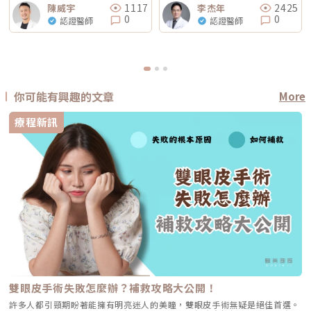
1117
2425
陳威宇
李杰年
0
0
認證醫師
認證醫師
你可能有興趣的文章
More
療程新訊
雙眼皮手術失敗怎麼辦？補救攻略大公開！
許多人都引頸期盼著能擁有明亮迷人的美瞳，雙眼皮手術無疑是絕佳首選。