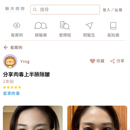
／
登入
註冊
看案例
聊醫美
查療程
問醫生
長知識
看案例
收藏
分享
Ying
分享肉毒上半臉除皺
2年前
皇家肉毒