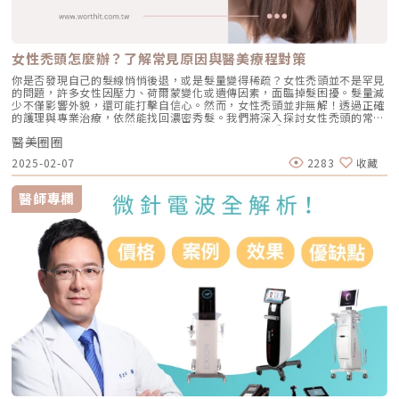
軸，搭配柔和燈光營造出優雅和寧靜的氛圍。此外，為迎合板橋地區快速的
患者每年都可能經歷多次發作。《點擊看完整文章介紹》
商業、生活步調與年輕的居住就業人口，聖宜板橋館以電音波、微整型、體
雕與雷射保養等術式時間短、顯效快且修復期短的輕醫美療程為主，嚴選先
進安全的醫美儀器，並由聖宜醫美團隊專業資深的醫師群與富愛心、耐心的
護理人員，提供民眾最合適的療程方案，讓愛美的妳利用午休短暫的時間空
女性禿頭怎麼辦？了解常見原因與醫美療程對策
檔體驗輕醫美的魅力！聖宜醫美集團行銷長洪淑媛表示 ：「聖宜診所開業
至今秉持初心，以『精雕細琢 完美妳型』的品牌精神，專業、安全、負責
你是否發現自己的髮線悄悄後退，或是髮量變得稀疏？女性禿頭並不是罕見
任地為追求極致美麗的顧客創造價值。板橋館的開幕不僅實踐聖宜診所佈局
的問題，許多女性因壓力、荷爾蒙變化或遺傳因素，面臨掉髮困擾。髮量減
新北都會區的承諾，更代表聖宜診所高品質醫美服務密度的擴大。未來聖宜
少不僅影響外貌，還可能打擊自信心。然而，女性禿頭並非無解！透過正確
醫美將持續串聯全台都會商圈，推動展店計畫，以合理實惠的價格提供優異
的護理與專業治療，依然能找回濃密秀髮。我們將深入探討女性禿頭的常見
醫療品質與服務，拓展聖宜美麗生活圈，造福更多愛美民眾。」聖宜診所新
原因、解決對策，並提供醫美療程的改善方法，讓你重新擁有豐盈健康的頭
北市第一間分館今(22)隆重開幕。聖宜年度品牌大使許藍方(左二)、聖宜醫
醫美圈圈
髮！女性禿頭10大常見原因當發現自己的髮量逐漸變少，髮際線悄悄後退，
美集團行銷長洪淑媛(中)與聖宜診所板橋館院長古恬音(右二)共同出席見
許多女性會感到焦慮不安。其實，女性禿頭的成因相當多元，可能與荷爾蒙
2025-02-07
2283
收藏
證。圖/聖宜診所提供。聖宜診所明星醫師古恬音領軍 專業團隊給妳高效優
變化、壓力、遺傳，甚至是日常習慣有關。想要改善掉髮問題，首先要了解
質的呵護聖宜診所板橋館由聖宜明星醫師古恬音醫師與陳亮宇醫師擔任院
背後的原因，才能找到適合自己的解決方案。以下整理出女性禿頭的常見原
長，提供民眾不間斷的專業醫美療程服務。古恬音醫師擁有專業的美容醫學
因，幫助你找出可能的影響因素，及早調整對策！1. 荷爾蒙變化更年期、懷
醫師專欄
知識，對於美學有獨到眼光，能因應求診者的條件需求量身規劃療程方案，
孕、生產後，甚至多囊性卵巢症候群（PCOS）都可能影響雌激素與雄激素
看診時親切、治療時果斷的風格備受好評；陳亮宇醫師則善於觀察時下臉型
平衡，導致掉髮增加。2. 遺傳因素如果家族中女性成員有禿頭病史，可能會
線條，對想要保留個人風格的民眾提供細心實在的微調與保養建議，讓民眾
遺傳相應的基因，導致髮量減少，這被稱為「女性型雄性禿」。3. 壓力與生
享有輕鬆舒適的變美體驗。板橋館開幕當日古恬音院長也親自出席，古恬音
活習慣長期壓力、睡眠不足、熬夜、飲食不均衡，會影響毛囊健康，甚至導
院長表示：「在醫美成為熱門保養選項的今日，越來越多人了解醫美不是年
致「休止期掉髮」。4. 頭皮健康問題脂溢性皮膚炎、頭皮發炎、乾燥或油脂
長者專屬，不同年齡層都能根據自己在意的部分尋求諮詢，一般來說現在女
過多，都可能影響毛囊環境，導致髮根脆弱、容易掉落。5. 營養不良或飲食
性朋友都希望能看起來自帶光芒，有好的氣色面容，因此緊緻輪廓與立體五
不均衡缺乏蛋白質、鐵質、維生素B群、鋅等關鍵營養素，會影響頭髮的生
官的療程與保養都相當受到歡迎；然而，除了專業與品質的要求外，忙碌的
長與強韌度，造成髮絲變細、易掉落。6. 過度燙染與造型傷害頻繁燙染、漂
生活步調讓更多民眾希望可以在短時間內看到一定的效果，高效、自然已成
髮，或是長時間使用高溫造型工具（如電棒、吹風機）可能損傷髮幹，使頭
為醫美關鍵字，因此對電音波、玻尿酸、肉毒等術後修復期短且顯效快的療
髮變得脆弱易折斷。7. 減重過快或極端節食短時間內快速減重，可能導致營
程接受度相當高；最後，也因為對高效的期待，所以在療程方案上也更趨向
養攝取不足，讓身體進入「能量保護模式」，減少對毛髮的營養供應，導致
複合、客製的規劃。」古院長接著表示，「聖宜診所進駐新北交通與商業樞
大範圍掉髮。8. 自體免疫疾病如甲狀腺功能異常（甲狀腺低下或亢進）、紅
紐的板橋，就是看準板橋龐大的年輕、小資族群，以及他們對高效保養的期
斑性狼瘡、圓禿，都可能造成異常掉髮。9. 藥物影響某些藥物，如避孕藥、
待，以專業精質服務、安全合格的醫美儀器與舒適環境空間，提供最適切、
化療藥物、抗憂鬱藥、高血壓藥，可能影響毛髮的生長週期，導致掉髮。
高效的客製化療程。希望每位蒞臨聖宜板橋館的愛美人士，都能在最寶貴的
10. 頭髮長期受到拉扯長期紮緊馬尾、編髮，或戴過緊的假髮、髮箍，可能
時間內得到最美麗的體驗。」聖宜醫美在板橋開設全台第七間暨新北第一間
導致「牽引性掉髮」，使髮際線逐漸後退。女性禿頭怎麼改善？掌握這 7 大