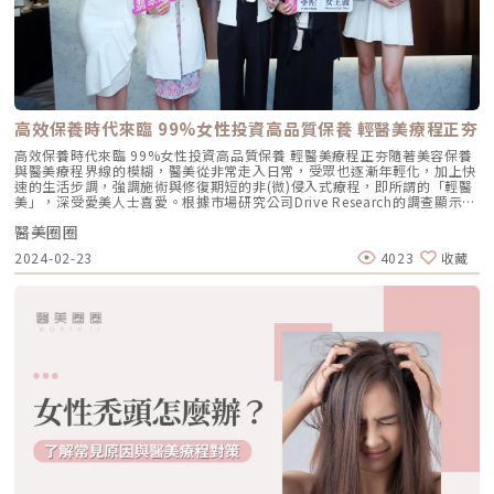
持續時間和效果上有明顯差異。追蹤7年後，舊款Zostavax伏帶疹的保護力
約在30-40%之間，且隨年齡增長效果逐漸減弱。而新款Shingrix欣剋疹的
保護力則維持在80-90%左右，不受年齡影響而顯著下降，顯示出更穩定的
防護效果。2.價格差異：新款Shingrix欣剋疹需接種2劑，費用較高新款
Shingrix欣剋疹疫苗需接種2劑（兩劑間建議間隔2至4個月，通常以2個月
為佳），每劑費用約為8,700至9,500元。而相較之下，舊款疫苗僅需接種
一次，費用約在4,800至6,000元之間。3.注射疼痛感的差異：新款
Shingrix欣剋疹的接種較為舒適，因為採用肌肉注射方式，而舊款
高效保養時代來臨 99%女性投資高品質保養 輕醫美療程正夯
Zostavax伏帶疹則需進行皮下注射。由於皮下注射對操作技術要求更高，
施打後較容易引發皮下不適或脹痛感。4.施打年齡的考量：對於舊款
高效保養時代來臨 99%女性投資高品質保養 輕醫美療程正夯隨著美容保養
Zostavax伏帶疹疫苗，建議施打對象為50歲以上的成人。而新款Shingrix
與醫美療程界線的模糊，醫美從非常走入日常，受眾也逐漸年輕化，加上快
欣剋疹疫苗除了適合50歲以上的人群外，年滿18歲且面臨較高帶狀疱疹風
速的生活步調，強調施術與修復期短的非(微)侵入式療程，即所謂的「輕醫
險的成年人，例如有慢性疾病、作息不規律或工作壓力大者，經醫師評估認
美」，深受愛美人士喜愛。根據市場研究公司Drive Research的調查顯示，
為風險較高的情況下，也同樣建議接種。根據疾病管制局的建議，年滿50歲
女性平均每日花在皮膚保養的時間為22.4分鐘，意即一星期只花兩個半小
（含）且未曾接種帶狀皰疹疫苗的人，不論過去是否有水痘或帶狀皰疹的病
醫美圈圈
時，因此如何把握有限時間達到全面性(comprehensive)的效果是他們追求
史，都應考慮接種疫苗。優先推薦使用欣剋疹Shingrix疫苗，以獲得最佳的
的目標，高達99%的受訪者皆表示願意投資(不論多或少)高品質的肌膚保養
2024-02-23
4023
收藏
保護效果。新款帶狀疱疹疫苗的適用族群，你符合嗎？根據美國的研究，超
產品或服務。聖宜醫美看準現代人對高效保養的需求，於板橋開設新北市第
過99.5%的成年人在40歲以上都帶有帶狀疱疹病毒。此外，台灣衛生福利
一間分館：聖宜診所板橋館，主打電音波、微整與皮膚保養等輕醫美療程，
部中央健康保險署的統計數據顯示，台灣人一生中罹患帶狀疱疹的機率高達
提供愛美朋友變美的最佳解決方案。今(22)日舉辦板橋館開幕活動，聖宜診
32.2%。研究還指出，感染新冠肺炎後，在感染後的6個月內，發生帶狀疱
所2024年度品牌大使「最美博士」許藍方也首度公開亮相，暢談自身保養
疹的風險會顯著增加，這一風險比未感染新冠的人群高出15%。綜合這些數
與醫美體驗，並分享如何讓自己與伴侶都「性」福的小撇步。聖宜診所板橋
據，我們可以得出結論，過去認為只有50歲以上或高風險族群需要接種疫苗
館主打電音波、微整與皮膚保養等輕醫美療程，提供愛美朋友輕鬆變美的最
的觀念必須調整。如今，每個人都有必要考慮預防帶狀疱疹！李醫師特別建
佳方案。圖/聖宜診所提供。醫美年輕化回不去 主打小資族群 聖宜板橋館讓
議，以下情況的人應儘快諮詢醫護人員，以評估是否需要接種帶狀疱疹疫
妳體驗有感輕美根據聖宜診所會員資料庫的分析，30歲以下消費客戶佔比將
苗： 年齡在50歲以上的長者 曾經感染過水痘或出現過帶狀疱疹的人 確診過
近五成，其中26-30歲區間的族群更連續三年(2021-2023)成為消費主力。
COVID-19的患者 生活作息不規律或面臨高壓的人 罹患慢性病的人（例如：
瞄準年輕人與小資族群對高效保養的需求，聖宜醫美在板橋開設全台第七間
高血壓、高血糖或高血脂） 免疫系統較弱者（例如：癌症患者或HIV感染
暨新北第一間分館，串連台北市的忠孝與站前館，打造捷運藍線美麗「聖宜
者）此外，值得注意的是，傳統上認為只要得過一次帶狀疱疹，就不會再次
站」，擴大服務密度，也希望提供板橋區廣大年輕工作與生活消費族群輕鬆
感染的說法其實是不正確的。在皮膚症狀完全癒合後，帶狀疱疹病毒仍會潛
變美的選擇。聖宜板橋館位於生活、交通與商業機能完備的府中商圈，鄰近
伏在神經節內。即使接受了為期7天的抗病毒藥物治療，病毒仍無法被完全
府中捷運站與板橋車站，交通快速便捷。全館獨棟建築空間，配置15間獨立
清除，並且這也無法降低帶狀疱疹後神經痛的發生率。因此，當免疫系統再
美容室，提供民眾單純、隱私與舒適的醫美體驗。全館以歐式古典風格為主
次下降時，帶狀疱疹可能會再次復發。根據杰膚美門診經驗，免疫力較低的