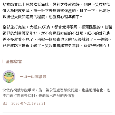
諮詢師會馬上冰敷降低痛感，幾針之後就還好，但眼下笑紋的部
份因為眼皮更薄，第一針下去痛感蠻強烈的，抖了一下，迅速冰
敷後也大概知道痛的程度，也就有心理準備了⋯
全部施打完後，大概1-3天內，都會覺得眼周、額頭酸酸的，但醫
師抓的劑量算是剛好，就不會覺得繃繃的不舒服，細小的針孔也
差不多就看不見了，稍微一個瘀青也大約7天後就散了。一週後，
已經紋路不是很明顯了。笑起來看起來更年輕，就覺得很開心！
全部留言
一山ㄧ山亮晶晶
快做內視鏡除皺手術，能一勞永逸處理皺紋問題，也能延緩老化，也
不用再打肉毒去抑制，也能做出自然的表情喔
B1
2026-07-21 19:23:21