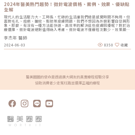
分館，串連台北市的忠孝與站前館，打造捷運藍線美麗「聖宜站」，擴大服
養髮關鍵想改善女性禿頭，關鍵在於調整體內外因素，包括營養攝取、頭皮
2024年醫美熱門趨勢！微針電波價格、案例、效果、優缺點
務密度。圖/聖宜診所提供。2024聖宜品牌大使許藍方首度現身 最美博士開
護理與生活習慣。掌握正確方法，就能有效減少掉髮，重現濃密秀髮。 調
示伴侶「性」福小撇步聖宜診所年度品牌大使許藍方，今日也在聖宜板橋館
全解
整荷爾蒙平衡 若掉髮與更年期、懷孕、生產或多囊性卵巢症候群（PCOS）
的開幕活動中公開亮相，第一次擔任醫美品牌大使，許藍方大方分享自己的
有關，建議諮詢醫師，透過適當的荷爾蒙調整或營養補充來改善。 補充關
現代人的生活壓力大，工時長，忙碌的生活讓我們總是感覺時間不夠用。但
醫美與保養經驗，並提到在聖宜診所進行保養，從諮詢到施打的過程都相當
鍵營養 缺乏蛋白質、鐵質、維生素B群、鋅等營養素，會影響毛髮生長。多
面對毛孔、痘疤、皺紋、鬆弛等皮膚問題，我們不想因為外貌影響自信與形
清楚專業，令人非常安心。此外，對兩性關係有獨到見解的許藍方博士也不
攝取富含這些成分的食物，如深綠色蔬菜、堅果、魚類及豆類，有助於強健
象。那麼，有沒有一種方法能快速、高效率的解決這些皮膚困擾呢？對於治
忘現場開示，伴侶要幸福除了雙方時刻充實自己的內在提升魅力之外，外在
髮根。 維護頭皮健康 選擇溫和的洗髮產品，避免過度清潔或過量使用造型
療選擇，微針電波絕對值得納入考慮。微針電波不僅療程次數少，效果顯
的吸引力也要好好打理，才能維持完美的第一印象，而選擇適合自己的醫美
產品，防止頭皮受損。搭配頭皮按摩，可促進血液循環，幫助毛囊健康運
著，而且相比傳統電波拉皮，費用更低。今年上半年，市場上已有五到六個
保養就是可以快速提升自己外在吸引力的好撇步。此外，許藍方也說：「認
作。 減少壓力與調整作息 壓力與睡眠不足可能導致「休止期掉髮」。透過
李杰年 醫師
不同品牌的微針電波相繼推出，由此可見受歡迎的程度非同一般。那麼，微
識自己的身體是很重要的一件事情，不管生理或心理找到讓自己跟另外一半
運動、瑜珈、冥想等方式舒緩壓力，並確保充足睡眠，有助於維持毛囊活
針電波到底是什麼？它有哪些優缺點？市面上的微針電波品牌有什麼區別？
開心的方式都是必須的，成為醫美代言人之後我才知道原來私密處保養療程
性。 減少過度造型傷害 盡量避免頻繁燙染、漂髮及使用高溫造型工具，讓
2024-06-03
8350
收藏
價格又是多少？實際案例效果如何？接下來，我將解析這些疑問，讓你更了
不是只有雷射除毛，還可以透過電波療程來讓私密處變得緊緻又亮白，私密
頭髮有足夠的修復時間，減少物理性傷害導致的掉髮。 調整髮型與護理習
解微針電波。什麼是微針電波？微針電波是一種結合微針與電波技術的醫學
處就像我們女生的第二張臉，好好照顧才能更加認識自己的身體。」關於聖
慣 長期綁緊馬尾或編髮，可能導致「牽引性掉髮」。建議改變髮型、避免
美容儀器，利用細小的針在皮膚表面釋放出電波，改善多種皮膚問題。與傳
宜診所Saint於古老拉丁字源中，有「神聖」之意，意表品德出類拔萃之聖
長時間拉扯髮絲，讓頭皮減少壓力。 尋求專業治療 若掉髮情況嚴重，可諮
統電波拉皮不同，微針電波能夠直接將能量傳遞到真皮層、筋膜層直達皮下
人。Saint字源秉持著神聖、誠信、負責的精神，關愛人群、照料民眾。Eir
詢皮膚科醫師，評估是否適合接受專業療程，以促進毛髮再生。女性落髮救
脂肪層，能夠達到深層的改善效果，對於改善皺紋、細紋、毛孔粗大、痘疤
為古希臘神話中一名掌管醫藥和醫術的美麗女神，其醫術相當精湛，堪稱世
星！常見醫美療程對策生髮水與口服藥物米諾地爾（Minoxidil）是目前獲
等問題，效果顯著。主要針對真皮層深度約0.5-8mm處，尤其適合有皺
間最好的醫生。聖宜診所依循著古拉丁Saint字源之精神，用真誠的心服務
得醫學認可的外用生髮產品，能夠刺激毛囊、延長頭髮生長期，幫助維持髮
紋、痘疤和膚質問題的人群。根據時空Ｅ電波的原廠講師李杰年醫師的實際
社會大眾；遵循著Eir女神的信念，用愛與關懷服務廣大追求極致美的現代
量。口服藥物如柔沛（Finasteride）透過抑制影響毛囊的賀爾蒙作用，減
操作經驗，治療深度達8mm時能深入到脂肪層，不僅對較豐滿的臉部有更
女性。而結合兩字而成的Saint Eir代表著我們誠信服務、愛人如愛己的敬業
醫美圈圈的使命是透過廣大網友的真實療程經驗分享
緩落髮速度，讓新生髮絲更加健康。使用這類藥物前，建議先諮詢醫師，確
好的緊緻效果，還能改善妊娠紋、肥胖紋等身體紋路問題。此外，微針電波
精神，全心為廣大追求極致美的現代女性創造奇蹟。 館別 電話 地址 聖宜診
保適合自己的體質與需求。低能量雷射治療（LLLT）低能量雷射治療
協助消費者少走冤枉路並選擇正確的療程
還能提拉和塑造臉部輪廓，改善頸紋及其他身體紋路。療程中，微針釋放的
所(台北站前) 02-2382-5001 台北市中正區許昌街42號7樓 聖宜診所(台北
（LLLT）透過特定波長的雷射光，直接作用於頭皮，促進毛囊活化與血液循
熱能有助於止血，縮短恢復期，讓皮膚更快達到緊緻、提升和抗皺的效果。
忠孝) 02-8772-5021 台北市敦化南路一段232巷8號1樓 聖宜診所(新北板
環，讓養分更容易傳遞至髮根，進而增強生長能力。過程無創、無痛，適合
微針電波的效果？ 縮小毛孔和淡化痘疤微針電波能深入皮膚深層，刺激膠
橋) 02-2962-3600 新北市板橋區中山路一段111號 桃園聖宜診所 03-335-
想要溫和改善掉髮問題的族群，並且能與其他生髮療程搭配，提高整體效
原蛋白和彈力蛋白的再生，進而縮小毛孔和淡化痘疤，讓皮膚變得光滑細
1811 桃園市桃園區復興路151號1樓 聖宜診所(中壢) 03-280-5588 桃園市
果。自體血小板血漿（PRP）是利用自身血液中的生長因子，透過離心技術
緻。 減少皺紋透過微針將能量傳遞到皮膚深層，刺激膠原蛋白新生，使皮
中壢區新生路145號 聖宜診所(新竹) 03-528-0858 新竹市中華路二段456
濃縮後，再注射回頭皮，以活化毛囊、刺激毛髮生長。這項療程能改善髮絲
膚更加緊緻飽滿，減少皺紋的出現。多次療程後，皺紋會逐漸減少，皮膚恢
號 聖宜整形外科診所(台中) 04-2305-2588 台中市西區英才路512號
稀疏問題，強化頭皮環境，使毛囊維持更健康的狀態。PRP通常搭配生髮藥
復年輕光彩。 改善皮膚鬆弛微針電波透過熱能刺激膠原蛋白和彈力蛋白的
物或其他醫美療程，如低能量雷射或微針治療，以達到更顯著的效果。延伸
增生，有效改善皮膚鬆弛問題，讓肌膚更加緊實。 改善頸紋微針電波能針
閱讀：紋髮是什麼？該做紋髮還是植髮好？帶你認識兩者功效有何不同PRP
對頸部肌膚進行治療，促進真皮層和基底膜的改善，刺激膠原蛋白再生，有
生髮治療有效嗎？5分鐘瞭解原理、好處及適用族群植髮後還會掉嗎？5個落
效緊緻頸部肌膚，改善頸紋。 深度收緊SMAS層微針電波的微針能夠精準地
髮原因、照護重點解析，維持植髮效果女性禿頭雖然令人困擾，但絕非無法
進入皮膚深層，而電波能夠在皮膚內部產生熱能，並刺激SMAS層，促進膠
改善！從日常保養到專業療程，都能幫助減少掉髮、恢復濃密髮量。如果你
原蛋白的再生和重組，達到緊緻拉提的作用。 擊退局部脂肪微針電波不僅
發現髮際線逐漸後退或頭髮明顯變稀疏，建議儘早尋求專業醫師的協助，讓
可以解決臉部問題，還可以減脂。利用電波把脂肪細胞加熱，然後分解掉，