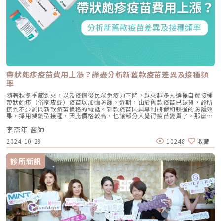
帶狀皰疹疫苗費用上漲？詳盡分析新舊款疫苗差異及接種頻
率
隨著秋冬季節到來，以及疫情後民眾免疫力下降，越來越多人選擇自費接種
帶狀皰疹（俗稱皮蛇）疫苗以加強防護。近期，由於舊款疫苗已缺貨，診所
接到不少詢問新款疫苗價格的電話。新款疫苗因具專利研發和較強的防護效
果，採用雙劑型接種，因此價格較高，也讓部分人覺得疫苗變貴了。那麼，
帶狀皰疹疫苗的新舊款到底有什麼不同？哪些人特別適合接種新款疫苗呢？
李杰年 醫師
今天就帶大家深入了解！帶狀皰疹疫苗怎麼選？新舊款差異與費用一次看懂
目前常提到的帶狀皰疹（皮蛇）疫苗有兩種類型，各自具有預防帶狀皰疹發
2024-10-29
10248
收藏
作的優點，即便出現感染，水泡和神經痛等症狀也會減輕。這兩款疫苗分別
是早期的活性減毒疫苗「伏帶疹 Zostavax」以及新型的非活性重組疫苗
「欣剋疹 Shingrix」，從名稱可以看出它們在成分與原理上的不同。活性減
診所新訊
毒疫苗「伏帶疹 Zostavax」是將帶狀皰疹病毒的活性大幅減弱後製成的，
雖經減毒處理，但病毒劑量仍是水痘疫苗的14倍。透過皮下注射，疫苗可刺
激免疫系統反應，提升人體的防禦力。不過，對免疫功能較弱的人來說，接
種這款疫苗可能引發疫苗病毒株感染，增加嚴重疾病或生命危險的風險。
「欣剋疹 Shingrix」屬於非活性重組蛋白疫苗，這是現代疫苗中較為安全的
生產方式之一，因此其副作用相對較少。由於不含活病毒，免疫功能低下者
也可安全接種，不會因免疫狀況而受到限制。如果覺得專有名詞複雜難懂，
李醫師整理了四個重點，幫助您更清楚地選擇適合的疫苗。1.保護力的比
較：新款Shingrix欣剋疹更具效力 研究數據顯示，兩款疫苗在接種後的保護