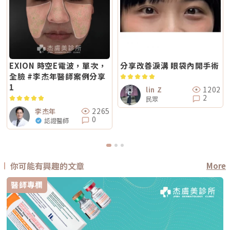
EXION 時空E電波，單次，
分享改善淚溝 眼袋內開手術
全臉 #李杰年醫師案例分享
1
1202
lin Z
2
民眾
2265
李杰年
0
認證醫師
你可能有興趣的文章
More
醫師專欄