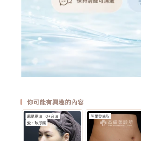
你可能有興趣的內容
鳳凰電波
Q+音波
阿爾發凍脂
愛。玻尿酸