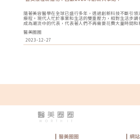
隨著美容醫學在全球已盛行多年，透過創新科技不斷引領
療程。現代人忙於事業和生活的雙重壓力，相對生活步調
成為潮流中的代表，代表著人們不再需要花費大量時間和
速、有效的療程成果，更貼近現代人的需求和生活節奏。
醫美圈圈
選擇，絕不能盲目追求潮流，務必遵照專業醫師建議，以
果。現在，就讓我們一起來回顧2023年醫美領域有哪些重要的大事紀
2023-12-27
事記1：電音波熱潮居高不下，名人加持不退潮！由知名
電波，至今仍在醫美領域保持著極高的評價，優越的效果
帶動了其他電音波療程熱潮，品牌與名人的結合更進一步推動了
路）Oligio玩美電波由「國際巨星」小S代言，市場上
程度不亞於鳳凰電波，既然稱為小鳳凰，當然作用原理也
的單極電波技術，將熱能有效直達至皮膚真皮層組織。改善臉
／網路）Sofwave索夫波榮獲美國FDA、歐盟CE、台灣
妝大獎，集結電音波的優勢，同樣能針對臉部皺紋及細紋
GiGi也青睞並代言這項產品，毫不費力地保持她青春的
新的凍齡神器！ （圖／網路）Ultraformer MPT 海芙音波媚必提由韓國音波大廠Classys
所推出的全新音波拉提機種，於2023年8月底正式在台
創造417個連續熱凝結點，提升更大、更全面的受熱面積
有20種以上治療模式，具有臉部拉提、頦下拉提及身體
New Doublo 倍提電音雙波今年推出的New Doubl
界專利，能同時釋放RF電波＋HIFU聚焦式超音波2種能
准的適應證包含了眉毛拉提、雙頰下腹大腿皮膚緊實及改
淺到深全方位緊實拉提效果。更採用U-turn來回能量輸
療程舒適感。大事記2：隆乳假體崛起，擁有完美傲人曲
許多女性夢寐以求的夢想。不論是天生胸部較小、大小不
醫美圈圈
網站
垂，想改善胸部外觀的需求持續存在，因此隆乳手術成為