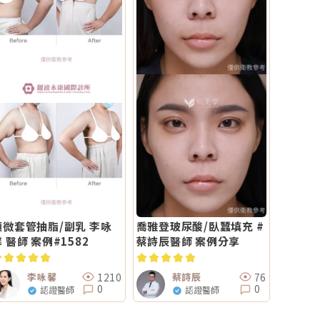
顯微套管抽脂/副乳 李咏
喬雅登玻尿酸/臥蠶填充 #
 醫師 案例#1582
蔡詩辰醫師 案例分享
1210
76
李咏馨
蔡詩辰
0
0
認證醫師
認證醫師