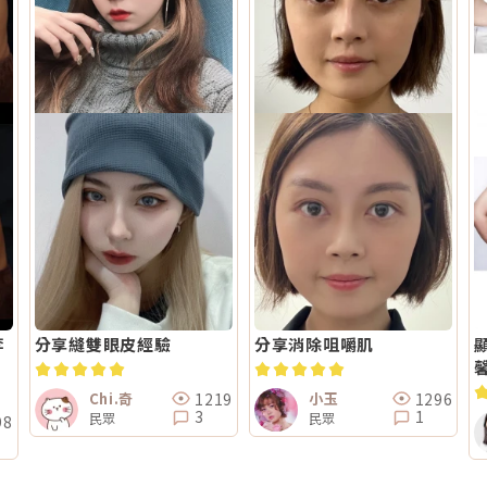
李
分享縫雙眼皮經驗
分享消除咀嚼肌
馨
1219
1296
Chi.奇
小玉
3
1
民眾
民眾
98