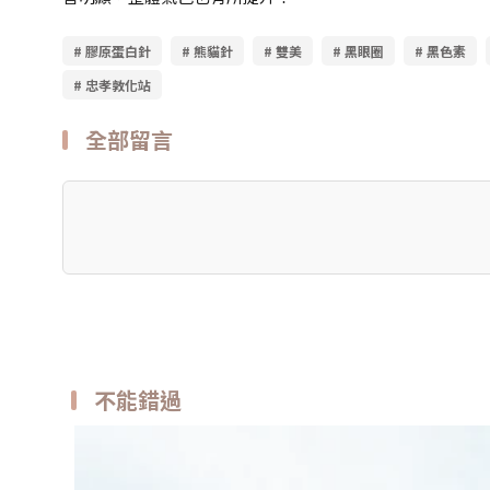
# 膠原蛋白針
# 熊貓針
# 雙美
# 黑眼圈
# 黑色素
# 忠孝敦化站
全部留言
不能錯過