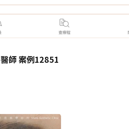
美
查療程
師 案例12851