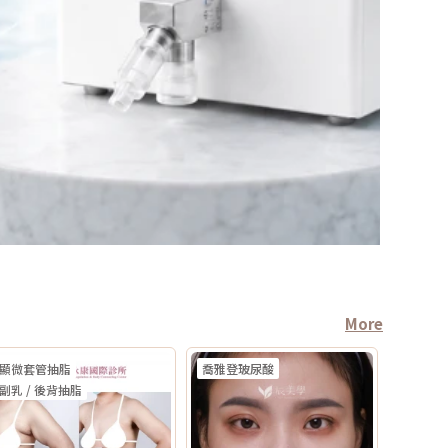
More
顯微套管抽脂
喬雅登玻尿酸
副乳 / 後背抽脂