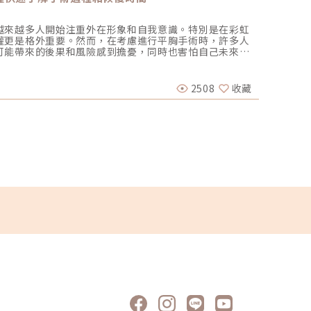
越來越多人開始注重外在形象和自我意識。特別是在彩虹
炎炎夏
權更是格外重要。然而，在考慮進行平胸手術時，許多人
這些「
可能帶來的後果和風險感到擔憂，同時也害怕自己未來會
出油的
人陷入思索中，甚至最終放棄了手術。小編將深入探討平
美。它
醫美圈
間、如果做了平胸手術後悔該怎麼辦？以幫助更多人做出
清爽、
比目前平胸手術的類型有以下3種，建議接受手術前應與經
意事項
2508
收藏
2025-
適的手術方式。 療程名稱 乳暈微創平胸手
器。利用
長，針對
波長）
杯以下 胸部偏大，C、D罩
泌，從根
時，均
療效果
量，達
是對抗
手術，未來如果後悔是無法恢復的，手術後將失去了哺乳
技術，
術之前，務必要慎重考慮，以避免日後後悔不已。平胸手
頭皮出
需要3到5個小時的時間，實際所需時間可能因個人情況和
與頭皮
下： 選擇合適的手術方式，從乳暈處切割，切除大部分的
主要適
膚組織。 切除乳下緣，使胸部平坦。 縮小乳暈和乳頭的大
痘） 
或雕塑胸廓線條相結合，以實現外觀上的男性化效果。平胸
服A酸或
行平胸手術時會移除部分乳腺組織，但只有胸前的乳房部
會依照
組織。如果存有疑慮，可以將移除的乳房組織化驗，以確
包括：
題，就能盡早治療。平胸手術後引流管留置時間一般來
常可持
天。是否可以移除引流管需依照引流液的量及顏色來評估，
況穩定
引流液的顏色變淡，通常可以考慮移除。如果放置引流管時
護雖然
導致組織液過多，身體無法有效吸收，產生發炎問題。平
以下幾