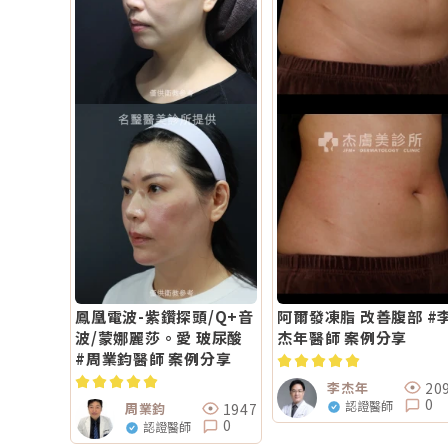
鳳凰電波-紫鑽探頭/Q+音
阿爾發凍脂 改善腹部 #
波/蒙娜麗莎。愛 玻尿酸
杰年醫師 案例分享
#周業鈞醫師 案例分享
20
李杰年
0
認證醫師
1947
周業鈞
0
認證醫師