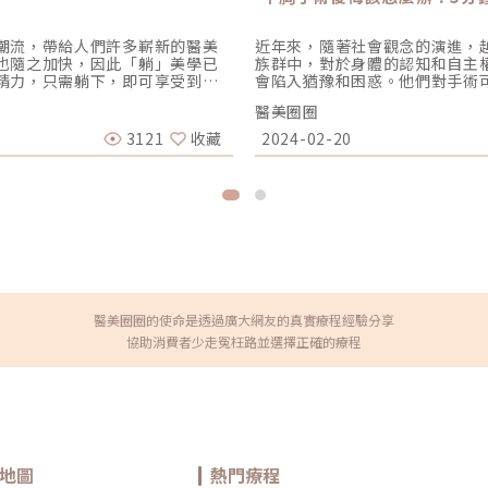
潮流，帶給人們許多嶄新的醫美
近年來，隨著社會觀念的演進，
也隨之加快，因此「躺」美學已
族群中，對於身體的認知和自主
精力，只需躺下，即可享受到快
會陷入猶豫和困惑。他們對手術
不過，在尋求醫美療程時需謹慎
後悔這項決定。猶豫不決往往讓
醫美圈圈
確保在過程中能夠兼顧安全和效
胸手術過程與時間、術後恢復時
吧！ （圖／網路）大
明智的選擇。平胸手術類型比一
3121
收藏
2024-02-20
女演員陳美鳳與林心如代言的鳳凰
驗豐富的專業醫師詳盡的討論與評估，來選擇合
與明星光環鞏固了市場地位，也
術 乳暈環切(甜甜圈式)平胸手術 一字型平胸手術 手術說明 在乳暈外半圈約3至4公分，將
電音波的商機。 （圖／網
乳腺切除。 利用乳暈外環狀切口，取出乳房及乳腺，可做拉皮與縮小乳暈。 完整乳房、乳
有小鳳凰之稱的玩美電波，它的熱門
腺和多餘皮膚皆切除、及乳頭乳暈整形移植。 適用族群 A至B罩
相同。透過「立體容積式加熱」
杯以上 胸部大、略有下垂 乳房無嚴重下垂 乳房無嚴重下垂 不想用其他手術方式 年輕、皮
部皺紋及細紋的問題。 （圖
膚彈性佳者 乳暈過大 肌膚鬆弛 優劣勢 疤痕較不明顯 不需移植乳頭乳暈 胸部下垂
TFDA 3項國際認證及多項國際美
者 不需移植乳頭乳暈 疤痕較不明顯 可做拉皮 胸部嚴重下垂不適合 胸部較看不出疤痕 可做
達到改善的效果。就連梁詠琪
胸型雕塑 平胸手術後悔該怎麼辦？平胸手術屬於不可逆的手術方式，因為在手術中乳房組
風采。如今，更譽為名媛貴婦們最
織已經被切除，所以一旦決定做
能力。因此，在考慮進行平胸手
醫美圈圈的使命是透過廣大網友的真實療程經驗分享
上市。專利微脈衝技術能在一發中
術過程與時間進行平胸手術通常
。搭配新一代10種不同探頭，共
手術類型而異，手術過程大致如
協助消費者少走冤枉路並選擇正確的療程
緊實、減少腹圍…等多種適應症。
乳腺和乳房組織。 切除過多的皮
o 倍提電音雙波擁有獨特的雙波探頭世
小，並重新定位。 與抽脂手術
量，深度達到6種層次。衛福部所核
手術術後還會患乳癌嗎？雖然進
善鬆弛的頦下，等多種用途，由
位，並不會切除所有相關的淋巴
出模式，有效縮短時間，同時提高
定是否有任何病變，如果發現問
線！擁有傲人的事業線一直以來是
說，引流管的放置時間約7至10
一，或者是經歷了產後乳房下
如果引流量低於每天25CC，且
地圖
熱門療程
受歡迎且有效的解決方式。隆乳
間過於短暫，會因為過早拔除而