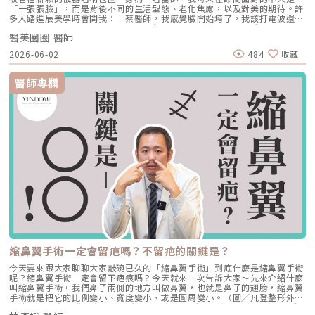
「一張張臉」，而是背後不同的生活型態、老化焦慮，以及對美的期待。許
多人踏進辰美學時會問我：「蔡醫師，我感覺臉開始垮了，我該打電波還是
音波？」或是「我想要追求緊緻且高級感的輪廓，但我不想要看起來醫美感
醫美圈圈 醫師
太重。」這些對話反映了一個事實：現代求美者追求的不再只是「變年
輕」，而是「自然的優雅」。這也是為什麼我決定引進並深入探討 無雙電
2026-06-02
484
收藏
波 DENSITY加上使用「全層定靶式拉提」治療技巧的原因。為什麼「緊
實」不等於「拉提」？在深入討論無雙電波之前，我必須先幫大家釐清一個
核心概念：緊實（Tightening）與拉提（Lifting）是不同的。 拉提
醫師專欄
（Lifting）：主要是針對「筋膜層（SMAS）」的位移進行復位。這就像是
房子的地基移位了，我們需要透過像美國音波第二代 這樣的聚焦能量，或
是利用MINT 秘線拉提的物理倒鉤，把整塊組織「勾」回原來的位置。 緊實
（Tightening）：則是針對「皮膚厚度」與「彈性」的提升。這像是牆壁的
油漆龜裂、結構鬆散，我們需要透過電波的「容積式加熱」，讓膠原蛋白收
縮並大量再生，使皮膚由內而外變得厚實、有彈性。而無雙電波 DENSITY
的出現，正是為了在「緊實」這件事上做到極致。無雙電波 DENSITY 的技
術核心：單雙極混合的魅力傳統的電波拉提多半聚焦於「單極電波
（Monopolar RF）」。單極電波的能量傳導深，能直達真皮層深處甚至皮
下組織，誘導膠原蛋白長期新生。然而，單極電波對於表皮細節的優化（如
毛孔、淺層光澤感）有時顯得「力道過大而細節不足」。無雙電波
DENSITY採取了一種相當聰明的策略：它在同一個治療頭中，結合了單極電
波與雙極電波（Bipolar RF）。 單極電波負責「深層地基」：提供大範
圍、深層的熱效應，啟動長期的組織重建。 雙極電波負責「表層修飾」：
將能量精準集中在淺層皮膚，針對膚質細緻度進行即時優化。當這兩種能量
交織作用時，我們在診間觀察到的不僅是臉部線條收緊了，連皮膚的細緻
度、透亮度都有了明顯的改善。這種「雙效合一」的設計，讓我們在處理像
縮鼻翼手術一定會留疤嗎？不留疤的關鍵是？
法令紋、木偶紋這類同時涉及深層鬆弛與淺層紋路的區域時，能更游刃有
餘。在辰美學，我很少讓客人只做「單一療程」，因為老化從來不是單一層
今天要來跟大家聊聊大家敲碗已久的「縮鼻翼手術」到底什麼是縮鼻翼手術
次的問題。無雙電波在我的抗老拼圖中，扮演著極為關鍵的「面」的角色，
呢？縮鼻翼手術一定會留下疤痕嗎？今天就來一次告訴大家～先來介紹什麼
若能結合以下三種組合，效果將會從平面躍升為立體。1. 立體緊緻：無雙電
叫縮鼻翼手術，我們鼻子兩側的地方叫做鼻翼，也就是鼻子的翅膀，縮鼻翼
波 + 美國音波二代 這是目前門診最受歡迎的抗老金三角。我會先利用 美國
手術就是把它的比例變小、寬度變小、或是圓周變小。（圖／凡登整形外
音波二代 針對筋膜層（SMAS）進行精準的點狀拉提，固定輪廓線；再利用
科-林彥斌醫師提供）怎麼樣的寬度是一個大家看起來會比較賞心悅目，看
無雙電波 進行全臉的容積式加熱。音波負責深層「定點」拉提，電波負責