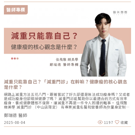
慢慢回到接近膚色，通常如果半年左右還會覺得有些交界感的話可以再搭配
https://www.instagram.com/newstar.fashion.beauty/緊緻抗老 林昀嬃
是我們一直在追求的目標。術後照護：讓美麗延續再好的療程也需要正確的
飛梭雷射，針對疤痕的部分去做淡化。《點擊看完整文章介紹》文章轉載自
醫師 醫美微整型FB粉專｜
術後維護。雖然無雙電波幾乎沒有修復期，但我仍會叮嚀客人： 保濕、保
醫師專欄
「凡登整形外科-林彥斌醫師專欄」
https://www.facebook.com/deargracegrace❄️緊緻抗老｜林昀嬃醫師｜
濕、再保濕：電波後的肌膚處於高代謝狀態，需要充足的水分支援。 避免
微整型女醫IG｜https://www.instagram.com/deargrace_aesthetic/免
高溫環境：一週內避免溫泉、三溫暖，給予膠原蛋白最安定的修復環境。
付費諮詢專線：0800-267-518-欣莘時尚美學診所🚩台北市中山區長安東路
防曬不可少：紫外線是膠原蛋白最大的敵人，術後防曬能確保效果不被打
二段63號2樓捷運松江南京站4號出口（步行約5分鐘）🚩台北市大安區忠孝
折。結語抗老是一場馬拉松，而不是百米衝刺。選擇像 無雙電波 DENSITY
東路四段54號2樓捷運忠孝復興站3號出口(步行約30秒)-▸▸歡迎合作洽談：
這樣溫和、高效且多功能的療程，作為你護理肌膚的長期夥伴，是我非常推
info@newstardr.com◂◂🔹圖片案例為本診所治療並簽署授權書同意曝光🔹
薦的投資。找回屬於妳的、那個最緊緻且自信的輪廓。
任何治療效果皆因人而異，須由醫師當面與您溝通並進行評估
減重只能靠自己？「減重門診」在幹嘛？健康瘦的核心觀念
是什麼？
網路上減重方法五花八門，跟著嘗試了好久卻還是無法成功瘦身嗎？又或者
是成功瘦身但卻賠掉健康了嗎？ 減重門診能幫助你以最適合的方式有效率
瘦身，養成健康體態不復胖，讓減重不再是一件令人困擾的難事。 佳飛雅
緻美學 減重門診 （中山店限定） 有專業減重名醫和營養師為你量身定制專
屬減重計畫 讓你脂肪消散，健康瘦身！重點摘要：00:23 減重門診到底是
鄭瑞德 醫師
在做什麼呢？01:12 什麼人不適合168斷食？02:15 健康瘦身方式是什麼
呢？03:36 什麼樣的人適合減重門診？05:19 全身上下哪一個部位最難瘦？
2025-08-04
1197
收藏
👉佳飛雅醫美集團youtobe頻道👉佳飛雅醫美集團FB粉絲專頁👉佳飛雅醫
美集團IG👉佳飛雅 緻美學官網關注👉鄭瑞德醫師FB關注👉鄭瑞德醫師IG
佳飛雅 緻美學（中山店）一對一👉line諮詢地址：台北市中山區中山北路