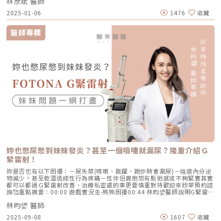
林彥斌 醫師
起來比較秀氣，第一個最簡單的參考值就是兩眼間距，兩邊眼頭的間距，鼻
淺中層「塑面」緊緻，兩者相輔相成，能達到 1+1>2 的全層支撐效果。2.
翼不要超過這兩眼的間距。（圖／凡登整形外科-林彥斌醫師提供）教科書
2025-01-06
1476
收藏
膚質重塑：無雙電波 + Profhilo 逆時針或是Doublyx EVO 彈力針針對肌膚
上面大概都說1:1，實際上隨著審美不斷的變化，受到西方世界的影響，發
乾癟、缺乏彈力的客戶，我會建議將電波與 Profhilo 逆時針或是Doublyx
現不管是韓國、日本、大陸、台灣、東亞這些地方，大部分人的偏好是
EVO 彈力針結合。當肌膚含水量不足時電阻會改變，電波的能量傳導會受
1:0.97，西歐的人甚至可以到1:0.95，這是寬度的部分。圓周我們由下往上
醫師專欄
限；透過逆時針或是彈力針先行啟動真皮層的「生物重塑」與深層補水。在
看它這個孔徑，有些人是三角形，有的人是凸出去呈現圓形，它這個圓弧是
水潤的肌底上施作無雙電波，不僅能量傳導更均勻，更能加乘彈力蛋白的新
比較大。（圖／凡登整形外科-林彥斌醫師提供）那如果圓弧比較大的狀況
生，讓膚質達到細膩且透亮的極致狀態。3. 輪廓精雕：無雙電波 + 藍鑽魚
下可能要考慮到修剪這個圓周的長度，把它修短之後拉直，大概可以依照這
骨線／MINT秘線拉提若妳追求的是立即性的線條改變，這個組合是首選。
兩個方向，來決定我們要做什麼樣的縮鼻翼手術。（圖／凡登整形外科-林
無雙電波 能提供全臉大範圍的緊緻與膚質優化，打好緊實的底子；再搭配
彥斌醫師提供）再來提到縮鼻翼手術，可分為一下幾種‧八字縫線法簡單來
藍鑽魚骨線或秘線 進行物理性的強效提拉，針對鬆弛下垂的嘴邊肉或下頷
說就是單純用縫線的外面兩個針孔，用八字形的縫法把它拉近，靠的是線的
線進行精雕。這種「先緊後拉」的邏輯，能讓拉提效果更穩固，且線條呈現
拉力，那這個效果會維持比較短暫，因為線大概兩週左右，他的張力就會鬆
更為自然、不僵硬。舒適度：不再是痛苦的選擇很多客人問我：「蔡醫師，
脫，大部分的組織因為沒有移除，所以改變的幅度比較些微，比較明顯。
電波是不是都很痛？」早期的電波治療確實讓許多人望而卻步，但無雙電波
（圖／凡登整形外科-林彥斌醫師提供）‧內側基底法那另一種就是內側
DENSITY 在舒適度上做了大幅度的優化。它配備了高效率的冷卻系統，能
縮，從鼻孔裡面去縮，它能夠拉動的範圍也是相對少，比縫線再多一些，一
在能量擊發前後維持表皮的溫度穩定，減少燒灼感。在我的施作經驗中，多
般稱為「無痕縮鼻翼」，它的疤是藏在鼻孔內側的。（圖／凡登整形外科-
數客人僅需搭配表面麻藥即可順利完成療程。這對追求效率、不想忍受劇烈
林彥斌醫師提供）那真的比較嚴重的，需要比較明顯寬度的改變，或是圓周
疼痛的現代上班族來說，是一大福音。誰適合無雙電波 DENSITY？身為醫
的改變，那可能就是會需要切除一部分的鼻翼組織，或者是整個基底往內側
師，我會根據每個人的膚況給予客觀建議。以下幾類人，我特別推薦嘗試無
移動。稍微補充一下，剛剛提到大部分都是因為寬度，那很多人來的時候不
雙電波： 輕熟齡族群：感覺臉部線條開始模糊，或者上妝時明顯感覺「抓
知道自己鼻翼過寬的，他們大多反應是覺得自己露鼻孔，有些人會覺得鼻孔
不住」粉底，這通常是真皮層膠原蛋白流失的警訊。 希望改善身體鬆弛
外露像澎恰恰會漏財，其實他不是只有後縮而已，他還有整個圓周比較大，
者：很多人不知道無雙電波也可用於腹部、大腿。對於產後媽媽或體重劇烈
也就是較特殊的「靠外側鼻孔後縮」的患者，因此除了內縮鼻翼，還需要縮
妳也憋尿憋到妹妹發炎？甚至一個噴嚏就漏尿？隆重介紹Ｇ
減輕後產生的皮褶，它能提供非常棒的緊實效果。 醫美新鮮人：如果你第
短它的圓周，減少鼻孔面積。（圖／凡登整形外科-林彥斌醫師提供）縮鼻
一次接觸拉提療程，不想要太長的修復期，也害怕動刀，無雙電波是一個非
緊雷射！
翼手術會不會留疤？跟你選擇的術式有絕對的關係許多人好奇可以單純縮鼻
常穩妥且「效果可見」的起點。 極致追求者：已經定期施作皮秒、音波，
翼嗎？可以，但是但是一樣要考慮兩眼的間距與鼻頭的相對關係，許多來諮
妳是否也有以下困擾：－尿失禁(咳嗽、跳躍、跑步時會漏尿)－陰道內分泌
但希望膚觸與彈力能更上一層樓的人。蔡醫師的診間心底話我常說，醫師的
詢的人會反應覺得自己鼻子很大，問我是不是可以靠縮鼻翼手術改善，的確
物減少，甚至乾澀造成性行為疼痛－性伴侶曾抱怨有鬆弛感或不夠緊實其實
手藝與美感，才是儀器背後的靈魂。無雙電波 DENSITY 給了我們很好的
縮鼻翼可以改善整體的三角形橫的寬度，但你旁邊的比例變小之後，相對的
都可以都過Ｇ緊雷射改善、治療私密處的事更要慎重對待歡迎來欣莘預約諮
「武器」，但如何根據病患臉上不同電阻值的脂肪厚度、血管分佈、甚至是
中間鼻頭比例會變多，也就是鼻頭會變明顯，所以如果你的鼻頭是大的，單
詢🥰重點摘要：00:00 遊戲實況主-熊熊困擾00:44 林昀嬃醫師說明G緊雷射
心理預期來調整發數與能量分佈，甚至是使用「全層定靶式拉提」的特殊治
縮鼻翼會顯得你的鼻頭大的更明顯，這種情況下會建議連同鼻頭一起縮小
的特色01:07 熊熊分享G緊雷射的真實感受01:31 熊熊分享術後2週心得💻
療技巧才是我們最在意的事。在辰美學，我們不提倡「制式化」的發數銷
(縮鼻翼合併縮鼻頭手術)。一般縫線是大概一週左右就會把縫線拆掉，拆完
林昀嬃 醫師
📱✉️看完後有興趣的，速洽小編詢問 ⬇️真人諮詢｜
售，而是強調「客製化」的方案設計。當我看著客人在治療數月後，回診時
之後傷口大概一週到兩週結痂就脫落了，剛脫落的部分會有點像你剛好的痘
https://lin.ee/DOX0Qme官網資訊｜https://www.newstardr.com/臉書
帶著自信的笑容，跟我分享她身邊的人都說她變漂亮了，但又感覺不出是做
疤，會有點色素沉著一點紅褐色，一般一到三個月這個色素沉著的部分就會
2025-09-08
1607
收藏
粉專｜https://www.facebook.com/newstardrIG看案例｜
了什麼大手術，那對我而言是最大的成就感。這種「無痕抗老」的藝術，正