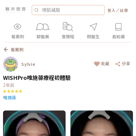
／
登入
註冊
看案例
聊醫美
查療程
問醫生
長知識
看案例
收藏
分享
Sylvie
WISHPro唯施葆療程初體驗
2年前
唯施葆