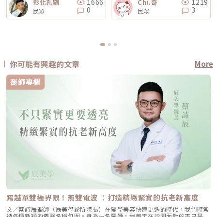
1666
1219
彰化孔劉
Chi.奇
0
3
民眾
民眾
你可能有興趣的文章
More
醫師專欄
跨越單雙極界限！無雙電波 ：打造精緻緊實的抗老新高度
文／蔡詩辰醫師（辰美學診所院長）在醫學美容快速更迭的時代，我們時常
被各種新穎的儀器名稱包圍。身為一名醫師，我每天在診間面對的不只是