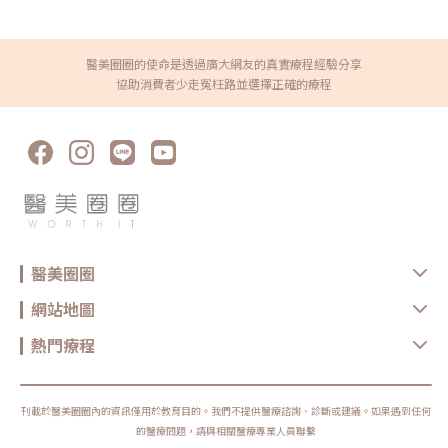
二段39巷18號 (捷運中山站Exit3)電話：(02)7701-8385
醫美圈圈的使命是透過廣大網友的真實療程經驗分享
協助消費者少走冤枉路並選擇正確的療程
醫美圈圈
網站地圖
熱門療程
刊載於醫美圈圈內的資訊僅用於教育目的。我們不提供醫療諮詢、診斷或建議。如果遇到任何
的醫療問題，請與相關醫療專業人員聯繫