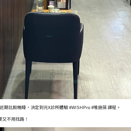
較晚睡，決定到元X診所體驗 #WISHPro #唯施葆 課程。
便又不用找路！