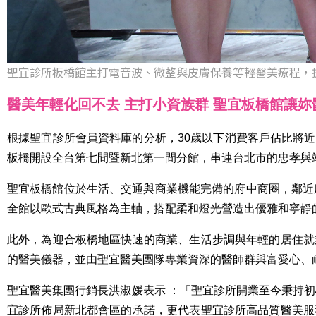
聖宜診所板橋館主打電音波、微整與皮膚保養等輕醫美療程，
醫美年輕化回不去 主打小資族群 聖宜板橋館讓妳
根據聖宜診所會員資料庫的分析，30歲以下消費客戶佔比將近五成，
板橋開設全台第七間暨新北第一間分館，串連台北市的忠孝與
聖宜板橋館位於生活、交通與商業機能完備的府中商圈，鄰近
全館以歐式古典風格為主軸，搭配柔和燈光營造出優雅和寧靜
此外，為迎合板橋地區快速的商業、生活步調與年輕的居住就
的醫美儀器，並由聖宜醫美團隊專業資深的醫師群與富愛心、
聖宜醫美集團行銷長洪淑媛表示 ：「聖宜診所開業至今秉持
宜診所佈局新北都會區的承諾，更代表聖宜診所高品質醫美服