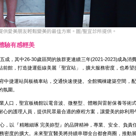
提供愛美朋友輕鬆變美的最佳方案。圖/聖宜診所提供。
體驗有感輕美
其中26-30歲區間的族群更連續三年(2021-2023)成為消
站前館，打造捷運藍線美麗「聖宜站」，擴大服務密度，也希望
府中捷運站與板橋車站，交通快速便捷。全館獨棟建築空間，配
的氛圍。
業人口，聖宜板橋館以電音波、微整型、體雕與雷射保養等術
耐心的護理人員，提供民眾最合適的療程方案，讓愛美的妳利用
初心，以『精雕細琢 完美妳型』的品牌精神，專業、安全、負責
務密度的擴大。未來聖宜醫美將持續串聯全台都會商圈，推動