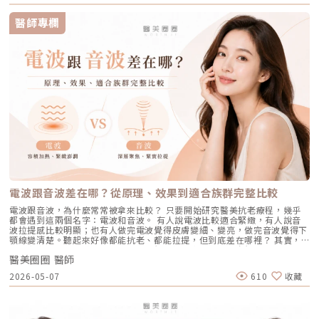
作用於表層角質更新，改善肌膚粗糙。 杏仁酸：屬於果酸的一種但兼具親
像分析與超冷卻保護，使治療不僅更安全、也更貼近現代人追求的舒適與高
出油源頭，因此更適合用來拯救中重度發炎、滿臉油光，以及長年反覆發作
脂特性，屬較溫和的酸類選擇。3. 抗老成分 A醇（Retinol）：A醇是目前研
效率。對於過去因反黑、修復期長或效果不均而猶豫的族群而言，Reepot
的頑固型痘痘肌。誰最適合打 AviClear 戰痘雷射？如果符合以下任一情
醫師專欄
究較完整的抗老成分之一，可促進表皮更新，並間接支持膠原蛋白生成，對
的出現為除斑帶來全新的可能。 這篇文章就帶你理解Reepot 到底怎麼運
況，AviClear 將會是非常值得評估的投資： 口服藥物恐懼或不適應者：曾
於老化型毛孔與膚質粗糙有一定幫助。但 A醇具有刺激性，建議採取低濃
作？和你聽過的皮秒、傳統雷射有什麼不同？誰適合做、誰不適合？效果、
經吃過口服 A 酸但無法忍受乾燥脫皮，或是抽血發現肝指數異常而被迫停藥
度、循序漸進方式建立耐受。4. 防曬是關鍵保護：紫外線是造成膠原蛋白流
術後照護、價格又是多少呢？希望能讓你在做選擇前，有完整且中立的參
的人。 備孕中或哺乳中的女性：口服 A 酸有強烈的致畸胎性，停藥後仍需
失與肌膚老化的重要因素之一。長期日曬會加速毛孔鬆弛，因此無論晴雨都
考。為什麼斑點這麼難纏？了解色素成因，是選擇療程前最重要的一步許多
避孕一段時間；而戰痘雷射純粹是物理性光電治療，對全身系統無影響（但
應確實做好防曬（塗抹防曬乳或物理性遮蔽）。醫美療程如何精準對抗毛孔
人以為斑點只是「曬太陽造成的色塊」，但實際上臉上的每一顆斑，都可能
孕婦本身基於安全考量，雷射療程前仍須經醫師評估）。 滿臉油光、毛孔
粗大？如果你期待的是肉眼可見的改善幅度，相比起日常保養，專業的醫美
有不同來源。色素形成的原因多元，深度位置也不相同，因此在治療上自然
粗大者：即使目前沒有嚴重的發炎痘痘，但深受「中東油田」困擾，希望從
療程通常會是更直接且具效率的選擇之一。隨著醫美科技的不斷進步，針對
不能以單一方式應對。常見的斑點來源包括：一、紫外線長期累積的影響日
根本減少出油量的人。 作息不正常、壓力型成人痘：針對因為熬夜、壓力
不同成因的毛孔問題都有相對應的解方！1. 溫和深層清潔：海菲秀
曬會刺激黑色素細胞活躍，形成曬斑、雀斑或不均勻暗沉。二、基因與體質
大導致賀爾蒙波動，進而反覆在下巴、兩頰爆發的成人痘，精準破壞皮脂腺
（HydraFacial）原理：屬於非侵入性的保養。利用專利的負壓水渦流技
因素有些人天生黑色素細胞較敏感，斑點更容易在年輕時就出現。三、荷爾
能有效阻斷復發。 深色肌膚患者：過去許多雷射（如脈衝光、某些淨膚雷
術，溫和無痛地吸出毛孔深層的黑頭、白頭粉刺與多餘皮脂，同時導入高濃
蒙波動包含懷孕、避孕藥、壓力、作息不穩等，都可能使色素活躍，例如熟
射）在深色肌膚上容易引發熱傷害或色素沉澱（反黑）。AviClear 的
度的保濕與抗氧化精華。適合誰：出油粉刺型毛孔、怕痛不敢打雷射、想作
知的肝斑。四、發炎後色素沉澱（PIH）痘痘、皮膚受傷、過度刺激後，都
1726nm 波長針對的是「油脂」而非「黑色素」，因此適用於 Fitzpatrick
為重要活動前的急救保養者。效果與特色：做完當下皮膚立刻感受到「會呼
可能留下深淺不一的色沉。以上原因造成斑點呈現不同的「深度」「密度」
膚色分類的 I 到 VI 型（包含極深色肌膚），安全性極高。AviClear 戰痘雷
吸」的潔淨感，毛孔因為髒污被清空並喝飽水，視覺上會立刻變得細緻，且
與「分布」，也使除斑變得不再只是把黑色素擊散這麼簡單。只要能量不
射 常見 QA 總整理在決定進行療程前，大家心中難免還有一些疑問。我們
無恢復期。2. 光電雷射：皮秒雷射（搭配特殊透鏡）原理：皮秒雷射
足，改善有限；能量過強，又可能刺激皮膚，造成修復期延長、色素反應，
整理了討論度最高的幾個問題：Q1：打 AviClear 戰痘雷射會痛嗎？需要敷
（Pico Laser）是目前詢問度最高的縮毛孔療程。核心在於加上了「蜂巢透
甚至讓斑點反覆出現。也因為色素問題本身複雜，傳統除斑療程才會讓人覺
麻藥嗎？A：疼痛度極低，多數患者甚至不需要敷麻藥！怕痛的人有福了！
鏡」或「聚焦透鏡」。這能在不破壞表皮的情況下，將雷射光束匯聚，在真
得「效果不一定穩定」。要真正提高治療的成功率，關鍵就在於是否能更精
AviClear 搭載了專利的「AviCool™ 藍寶石冷卻技術」，探頭在雷射擊發的
皮層產生「空泡效應（LIOB）」。這就像是在皮膚深層進行微小的破壞，
準、穩定地處理不同深度的黑色素，同時降低熱傷害。什麼是 Reepot AI時
前、中、後都會持續為肌膚表面降溫。治療過程中，主要會感覺到探頭冰冰
電波跟音波差在哪？從原理、效果到適合族群完整比較
藉此喚醒肌膚的自癒機制，大量刺激膠原蛋白與彈力纖維新生，進而把毛孔
光雷射？從技術重新理解除斑Reepot AI時光雷射是一款以 532 nm 綠光為
涼涼的，伴隨輕微的溫熱感或是像被橡皮筋輕彈的感覺。相較於傳統雷射或
周圍的凹陷給「撐」起來。適合誰：輕中度的老化型毛孔、輕微淺層痘疤、
基礎，並結合 AI 影像分析的智慧型色素雷射，已通過美國 FDA、韓國
手工清粉刺的痛楚，整體舒適度大幅提升，輕鬆就能完成療程。Q2：我現
電波跟音波，為什麼常常被拿來比較？ 只要開始研究醫美抗老療程，幾乎
想同時改善膚色不均與暗沉的人。效果與特色：熱傷害小，術後通常只會紅
KFDA 與台灣 TFDA 核可。它的設計目的，是讓除斑治療更精準、更安全，
在正在吃口服 A 酸，可以打 AviClear 嗎？A：建議先與主治醫師討論。一
都會遇到這兩個名字：電波和音波。 有人說電波比較適合緊緻，有人說音
腫1~3天，幾乎不影響日常生活。是目前 CP 值極高的定期保養型雷射。3.
也更符合亞洲膚質對低熱傷害的需求。透過AI智慧影像掃描技術，系統能先
般來說，口服 A 酸會讓皮膚變得比較薄且脆弱。多數醫師會建議在停用口服
波拉提感比較明顯；也有人做完電波覺得皮膚變細、變亮，做完音波覺得下
重度凹洞救星：UP雷射原理：如果是屬於嚴重的「疤痕/凹洞型毛孔」，皮
辨識斑點的深度與分布，使能量設定更具科學依據。在治療作用上，
A 酸至少 1 到 3 個月後，讓皮膚屏障稍微恢復，再來進行雷射治療會比較
顎線變清楚。聽起來好像都能抗老、都能拉提，但到底差在哪裡？ 其實，
秒雷射可能不夠力，這時候就需要汽化型雷射上場。例如 UP雷射
Reepot 搭載超低溫冷卻機制，能在能量擊發的同時以低溫保護皮膚，降低
安全。Q3：如果我只有局部（例如下巴）長痘痘，可以只打局部嗎？A：通
電波和音波最大的差別，不是「哪一個比較厲害」，而是它們使用的能量不
（UltraPulse），它能將能量精準且極深地打入真皮層甚至皮下組織，切斷
紅腫與熱刺激。其能量原理以機械式震動分散黑色素為主，而非單純依賴高
常建議「全臉治療」效果最佳。皮脂腺是分佈在全臉的，雖然目前只有下巴
醫美圈圈 醫師
同、作用的層次不同，適合處理的老化問題也不同。 簡單來說： 電波偏向
硬化的纖維化疤痕組織，進行深層的肌膚重建。適合誰：嚴重的冰鑿型痘
熱破壞，因此對周邊組織更溫和。簡單來說，它讓除斑從過去較不穩定的模
在發炎，但其他區域的皮脂腺可能也處於過度活躍的狀態。全臉均勻施打可
改善皮膚的鬆、細紋、膚質與緊緻度。 音波偏向改善輪廓的垂、嘴邊肉、
疤、嚴重凹洞型毛孔粗大。效果與特色：效果非常強大且顯著，但相對的
2026-05-07
610
收藏
式，提升為更可控、恢復期更短的療程設計。Reepot 三大核心技術：讓除
以達到整體控油、預防其他部位未來爆發的效果。當然，醫師在施打時，會
下顎線與深層支撐。 例如：如果把臉比喻成一棟房子，電波比較像是在整
「破壞力」也強。術後會有明顯的點狀結痂、流組織液，恢復期較長（約需
斑更精準、安全、穩定在眾多除斑雷射中，Reepot 之所以被視為新一代的
針對正在發炎的嚴重區域特別加強能量。Q4：三次療程結束後，一輩子都
理牆面，讓表面變得更平整、更緊；音波則比較像是在加強地基與支撐結
7~10 天），需要有耐心細心照護。4. 緊緻抗老新趨勢：微針電波（如E電
智慧型選擇，關鍵在於它結合了精準分析、冷卻保護與機械式作用三大技
不會再長痘痘了嗎？A：雷射不是魔法，日常保養依然重要。AviClear 能大
構，讓整體輪廓往上撐起來。電波是什麼？重點在 RF 射頻加熱與緊緻電波
波 Exion、無限電波 Potenza）原理：結合了「微針」與「電波（RF）」
術，不只是把能量打在斑點上，而是以更科學、更安全的方式處理色素問
幅萎縮皮脂腺，把出油量降到極低，讓長痘痘的機率降到最低。但人體是有
拉提使用的是 RF 射頻能量。RF 是 Radiofrequency 的縮寫。原理是透過
雙重優勢。透過極細的微針穿透表皮，在到達真皮層特定深度時瞬間釋放電
題。AutoDerm 智慧影像分析系統在正式治療前，系統會先掃描肌膚，辨識
自我修復機制的，經過數年後，部分皮脂腺可能會慢慢恢復部分功能。此