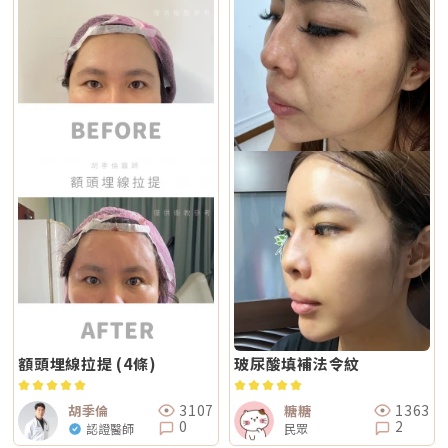
全面。不過，電音波不是「全部打越多越好」。發數、能量、施作順序、間
部較緊 光澤提升 輪廓變緊、線條感改善 適合重點 想變精緻、自然、保養型
治療選擇。Q2：一次療程能看到效果嗎？需要做幾次比較理想？淺層曬
隔時間，都需要依照個人臉部條件設計。如果臉部脂肪偏少、皮膚偏薄、曾
想加強緊緻、抗老、輪廓型 原理差異：單極、雙極到底是什麼？很多人看
斑、雀斑在單次治療後多半能看到初步變化；但深層或混合型色素通常需要
做過其他療程，或是近期剛打過針劑，更要讓醫師完整評估，避免過度治
到「單極」、「雙極」會覺得很難懂，其實可以用生活化的方式理解。單極
多次治療，效果會以「循序淡化」的方式呈現。實際次數與間隔仍須依個人
療。做電波音波前，要注意哪些事？第一，先判斷自己是哪一種老化問題在
電波：像是把熱能傳遞到較深、較廣的範圍，主要作用於較深層皮膚組織
膚況並由醫師評估調整。Q3：Reepot 是否有反黑風險？術後該注意什麼？
選電波或音波前，先不要急著問「哪個比較好」，而是要先看自己的老化問
（以真皮層為主），常被用於緊緻與支撐感相關需求。鳳凰電波即屬於單極
任何除斑型雷射都可能有反黑風險，但 Reepot 因熱傷害較低、加上冷卻系
題屬於哪一種。臉部老化常見可分成四大類：組織鬆弛下垂、結構性凹陷、
射頻應用。雙極電波：則是將能量集中在兩個電極之間，作用範圍相對較
統保護，發生率較低。術後的關鍵在於防曬和保濕，尤其治療後一週避免曝
皺紋形成、膚質老化。電波和音波主要處理的是「鬆弛與下垂」這一類問
淺，較常被用於膚質細緻、表層改善等需求。無雙電波的特色，在於將單極
曬、蒸氣、刺激性保養品。若依照術後指示照護，能大幅降低色素反應的機
題。電波偏向改善皮膚鬆弛、細紋與緊緻度；音波偏向改善輪廓下垂、嘴邊
與雙極兩種模式結合於同一療程設計中。根據官方資料，DENSITY 可透過
會。Q4：敏感肌或薄皮膚適合做 Reepot 嗎？Reepot 的能量模式相對溫
肉與下顎線模糊。但如果是太陽穴凹陷、淚溝、臉頰凹陷這類結構性凹陷，
不同射頻模式，將能量分別作用於深層與淺層皮膚。因此，兩者並不是「誰
和，加上冷卻保護，對敏感肌而言較為友善。但敏感肌的特性是屏障本身不
或是斑點、色素沉澱這類膚質問題，單靠電波或音波不一定能解決，需要搭
比較高級」，而是設計邏輯不同。若主要需求為輪廓拉提與緊緻，單極射頻
穩定，因此治療前仍需要專業檢視膚況，若正處於發炎、乾裂或紅敏期，建
配其他療程評估。第二，不要只看價格，更要看療程規劃是否合理電波音波
為主的療程通常較符合需求；若希望同時兼顧膚質細緻與輕度緊緻，複合式
議先穩定皮膚後再安排療程。Q5：做 Reepot 之後多久可以搭配其他醫美
的價格會受到儀器種類、探頭、發數、施作部位、能量設定與診所規劃影
電波療程則可能更具彈性。效果差異：拉提感、緊緻感、膚質感不一樣1. 拉
療程？治療後皮膚需要時間恢復，因此若要搭配保濕導入、水光等溫和療
響。價格便宜不一定不好，但如果只用價格做決定，很容易忽略真正重要的
提感如果你的主要困擾是「臉部鬆弛」、「下顎線不清楚」或「嘴邊肉變明
程，通常約 2～3 週即可視膚況安排；若是皮秒、飛梭、強效換膚或注射等
事：這療程到底有沒有符合你的臉部狀況？同樣是音波，有人需要加強下顎
顯」，鳳凰電波通常是較常被討論的選項之一。其應用多與輪廓緊緻與鬆弛
刺激性較高的項目，建議至少間隔 4 週再評估。適當的間隔能降低反黑與過
線，有人需要處理嘴邊肉；同樣是電波，有人重點在眼周細紋，有人重點在
改善相關，常見於臉部、眼周與身體的緊緻與平滑需求。2. 膚質感如果你的
度刺激的風險，也讓後續療程效果更穩定。Q6：Reepot 的療程費用大約是
臉頰鬆弛。規劃不同，效果自然也會不同。所以選療程時，不只要問「多少
問題不是明顯鬆弛，而是「皮膚看起來粗」、「毛孔明顯」、「妝感不服
多少？Reepot 的價格會依照治療部位、所需的能量深度、是否搭配其他療
錢」，也要問清楚：使用什麼儀器？施作哪些部位？大約發數或治療範圍怎
貼」或整體氣色較疲累，無雙電波的複合式能量設計相對較符合這類需求。
程以及整體規劃次數而有所差異。一般費用多落在一萬至三萬多元之間，但
麼規劃？為什麼我的狀況適合這個療程？第三，確認儀器來源、探頭耗材與
除了緊緻效果外，也常被用於膚質細緻與整體質感提升，因此常被市場定位
實際金額仍需依個人斑點狀況與療程組合評估後才能確認。建議先安排諮
施作人員電波音波屬於能量型醫美療程，安全性和儀器來源、探頭耗材、操
為入門型抗老或精緻型電波療程。3. 自然度兩者都屬於非侵入式療程，因此
詢，由專業醫療人員確認膚況後提供最適合的治療方案與費用。Q7：
作經驗都有關。建議選擇前可以確認是否為合法原廠認證儀器、是否使用原
通常不會像手術或填充療程一樣產生立即的結構性改變，效果多半呈現為漸
Reepot 術後的人工皮需要貼多久？Reepot 治療後會在局部覆蓋人工皮，
廠探頭或合規耗材，以及是否由合格專業醫療人員評估與操作。另外，醫師
進式、自然型。常見的效果訴求差異在於：鳳凰電波多偏向輪廓線條與緊緻
主要是保護剛治療的肌膚並協助屏障修復。人工皮不建議自行撕除，多數人
的臉部解剖概念與美感判斷也很重要。因為電波音波不是「能量越強越
感的提升；無雙電波則較偏向整體膚質細緻、緊實與光澤感的改善。哪一種
會在約兩週左右回診時，由醫療人員視膚況協助取下。人工皮脫落後，治療
好」，而是要看你的皮膚厚度、脂肪量、鬆弛程度、臉型比例去調整。過度
比較痛？無雙電波真的比較不痛嗎？疼痛感是很多人選療程時最在意的問
部位的色素也會在這段期間逐漸代謝、變淡。斑點帶來的影響，往往不只是
治療不一定更漂亮，反而可能不自然或效果不如預期。第四，效果需要時
題。以療程設計來看，鳳凰電波因為以單極射頻為主，能量感通常會比較明
外觀變化，更讓人感到氣色黯淡、不如以往。隨著醫美技術不斷推陳出新，
間，不要用術後當天判斷成敗電波和音波都是透過熱能刺激膠原蛋白反應，
顯。部分人會形容為熱、刺、酸、脹，尤其在骨感較明顯或皮膚較薄的位
Reepot AI 時光雷射為色素治療帶來更精準、可控的方式，讓除斑不再停留
不是做完當天就完成全部效果。部分人術後會先感覺皮膚變緊、輪廓比較
置，感受可能更強。無雙電波則因為設計上有SAC智能冷卻系統與RIC即時
在效果難預測的時代。期望這篇文章能幫助你清楚掌握除斑方向與選擇，在
額頭埋線拉提 (4條)
玻尿酸填補法令紋
順，但真正的膠原蛋白新生與重組，通常需要數週到數月慢慢發生。所以做
阻抗偵測補償系統等設計，因此為舒適度較高的電波療程。但這裡要講清
規劃療程時，也建議由專業醫師根據膚況量身評估，找到最適合、安全的改
完後不要急著用第一天的樣子判斷有沒有用，也不要因為短期內沒有巨大變
楚：不痛不代表完全沒感覺，舒適也不代表每個人都一樣。疼痛感會受到很
善方式。★溫馨提醒★小編要提醒大家，醫療並非單純的商業交易，所有的
化就立刻否定療程。非侵入式拉提的特色通常是漸進、自然，而不是突然大
多因素影響，包括： 個人耐痛程度 施作部位 能量設定 是否敷麻 醫師手法
療程都伴隨著風險。因此，作為消費者應該謹慎選擇合適的醫療方案，以確
幅改變。第五，不要期待一次療程解決所有老化問題臉部老化不是只有皮膚
3107
1363
胡季倫
糖糖
皮膚厚薄與骨感程度 當天身體狀態所以比較精準的說法是：無雙電波通常
保安全與健康。
鬆而已，還可能包含膠原蛋白流失、脂肪位移、骨架支撐變弱、皮膚厚度改
0
2
認證醫師
民眾
被定位為舒適度較佳；鳳凰電波能量感通常較明顯。但實際感受仍需依個人
變等不同層次的問題。電波可以改善皮膚緊緻度與膚質，音波可以幫助輪廓
狀況而定。常見迷思一：鳳凰電波一定比無雙電波強嗎？不一定。「強」要