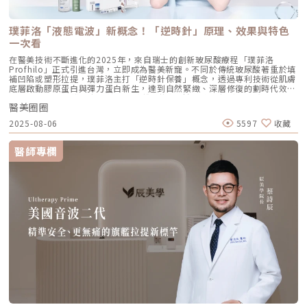
輪廓、強化下頷線條的關鍵。 [4] 下頷嘴角交界： 在下巴中軸線的三分之一
處畫垂直線，再向唇角方向移動 1.5 公分。可以修飾木偶紋，改善嘴角下
垂。 [5] 下顎角前緣： 位於下顎角前側約 1 公分處。幫助拉緊腮幫子多餘
璞菲洛「液態電波」新概念！「逆時針」原理、效果與特色
的鬆弛組織，讓下顎線條清晰。五、 哪些部位最適合 Profhilo 逆時針？
Profhilo 逆時針之所以能成為抗老界的寵兒，不僅是因為它的成分純淨，
一次看
更因為它解決了傳統醫美難以觸及的「盲區」。它不靠體積填充，而是透過
在醫美技術不斷進化的2025年，來自瑞士的創新玻尿酸療程「璞菲洛
「液態拉皮」的概念，從根本提升肌膚彈性。以下四個部位是我在臨床運用
Profhilo」正式引進台灣，立即成為醫美新寵。不同於傳統玻尿酸著重於填
中最推薦的：1. 臉部液態拉皮：BAP 五點精準誘導這是 Profhilo 的核心應
補凹陷或塑形拉提，璞菲洛主打「逆時針保養」概念，透過專利技術從肌膚
用。與傳統玻尿酸增加臉部「厚重感」或「體積支撐」的邏輯完全不同，
底層啟動膠原蛋白與彈力蛋白新生，達到自然緊緻、深層修復的劃時代效
Profhilo 本質上是液態拉皮。我們採用國際標準的 BAP（Bio Aesthetic
果。 Profhilo更邀請郭台銘夫人曾馨瑩擔任形象大使，迅速成為市場焦
Points）五點注射法，這五個點是避開重要血管、精準將玻尿酸導入真皮層
醫美圈圈
點。我們將帶你全面認識這項創新療程，從作用原理、五大特色到適合對象
的黃金位置： 顴骨高點：啟動中臉肌膚的生物重塑，優化張力。 鼻翼瞳孔
與常見問題，一次搞懂「逆時針玻尿酸」的魅力！ 璞菲洛Profhilo是什
交界：透過提升肌膚彈力，自然弱化法令紋的視覺感。 耳廓下前緣：強化
2025-08-06
5597
收藏
麼？ 璞菲洛是一項注射型玻尿酸產品，由瑞士IBSA研發，正式名稱為「高
臉部外側緊緻度，讓輪廓不再鬆垮。 下頷嘴角交界：改善嘴角周圍的鬆
低分子玻尿酸皮下植入劑」，在台灣獲得衛福部核准，俗稱為「逆時針」。
弛，恢復皮膚原有的拉力。 下顎角前緣：誘導彈力蛋白新生，收緊下頷邊
與傳統玻尿酸不同，璞菲洛不以填補凹陷為目的，而是透過生物重塑（bio-
緣的曲線。這五個點位並非用來「填充凹陷」，而是作為信號啟動點，讓玻
醫師專欄
remodeling）方式，喚醒肌膚自身的修復機能，促進膠原蛋白和彈力蛋白
尿酸在皮下如水幕般擴散，誘導彈力蛋白大量新生，像是在皮下植入了一層
的生成，達到自然緊緻與改善膚質的效果。璞菲洛Profhilo的五大特色璞菲
隱形的「彈力網」，讓下顎線與中臉自然回歸緊緻狀態。2. 火雞頸與橫向頸
洛之所以能引發醫美界關注，主要在於它與傳統玻尿酸有著本質上的不同，
紋：修復彈力纖維的救星頸部皮膚極薄，且缺乏支撐結構，老化多半是因為
透過獨特技術從根本上改善肌膚狀態。以下是璞菲洛最突出的五大特色：1.
彈力纖維斷裂。傳統填充型玻尿酸因為有化學交聯，施打後容易因重力或皮
獨特「生物重塑」機制：啟動膠原與彈力蛋白再生璞菲洛的核心技術採用專
膚過薄而產生凸起（毛毛蟲現象）。Profhilo 具備極佳的流動性，能均勻
利高、低分子量玻尿酸複合配方，在不添加交聯劑的情況下，能刺激皮膚深
滲透進頸部真皮層，不是填平皺紋，而是從底層重塑頸部肌膚的厚度與張
層的纖維母細胞、角質細胞和脂肪細胞，促使膠原蛋白和彈力蛋白大量新
力，是目前改善頸部質感的首選。3. 手背（雞爪手）：重建真皮層的緊實度
生，從源頭改善肌膚鬆弛與老化問題。2. 全面改善膚況：不只填補，更提升
雙手最容易因彈力蛋白流失而顯得乾癟、血管明顯。Profhilo 透過「非填
整體膚質有別於傳統玻尿酸的局部填充，璞菲洛注射後會均勻擴散至皮膚的
充」的方式，啟動手背肌膚的自我修復機制。它不僅是補水，更是透過生物
真皮層與皮下組織。這使得它能全面性地改善肌膚，包括： 提升肌膚緊實
重塑增加組織的彈性與結構感，讓手背肌膚恢復細緻平滑，找回如少女般優
度與彈性 深層補水、改善乾燥與粗糙 減少細紋、改善膚色不均3. 自然柔和
雅的肌膚張力。4. 口周細紋：自然軟化而不僵硬對於愛笑或年長客戶常見的
的效果：告別「饅化臉」璞菲洛的質地較輕盈、流動性高，主要作用提升肌
唇周紋，若使用傳統填充物，常會因為增加了體積而讓表情變得僵硬。
膚本身的飽滿度與光澤，而不是增加額外體積。因此，能帶來自然、柔和的
Profhilo 透過液態拉皮的原理，在不改變五官比例的前提下，誘導唇周肌
改善效果，避免了傳統填充劑可能導致的僵硬或「饅化」現象，讓你看起來
膚新生彈力蛋白，從底層「軟化」細小紋路，讓整個人看起來更加柔和、自
就像是膚況變好了，而不是動了手腳。4. 獨創 BAP 五點注射技術：療程更
然。六、 蔡醫師的診間建議：如何規劃妳的「逆時針」計畫？在辰美學，
舒適、更快速採用獨家的 BAP (Bio Aesthetic Points) 五點注射技術。醫師
我們追求的是「長效且細膩」的美，而非瞬間的煙火式改變。針對初次接觸