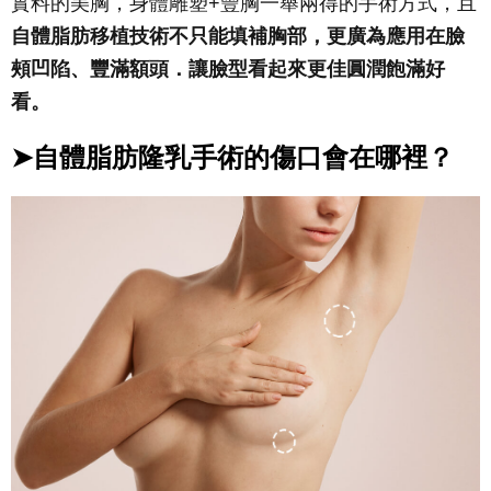
實料的美胸，身體雕塑+豐胸一舉兩得的手術方式，且
自體脂肪移植技術不只能填補胸部，更廣為應用在臉
頰凹陷、豐滿額頭．讓臉型看起來更佳圓潤飽滿好
看。
➤自體脂肪隆乳手術的傷口會在哪裡？