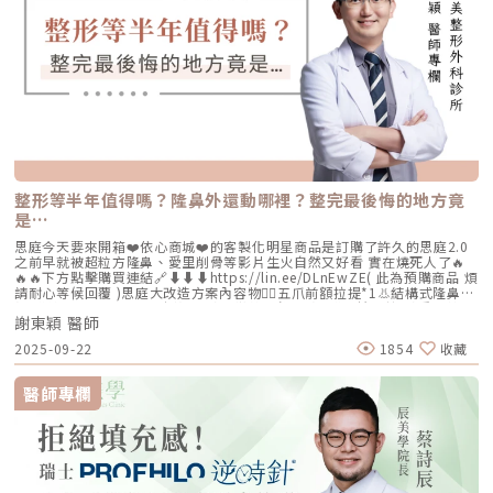
整形等半年值得嗎？隆鼻外還動哪裡？整完最後悔的地方竟
是…
思庭今天要來開箱❤️依心商城❤️的客製化明星商品是訂購了許久的思庭2.0
之前早就被超粒方隆鼻、愛里削骨等影片生火自然又好看 實在燒死人了🔥
🔥🔥下方點擊購買連結🔗⬇️⬇️⬇️https://lin.ee/DLnEwZE( 此為預購商品 煩
請耐心等候回覆 )思庭大改造方案內容物💁‍♀️五爪前額拉提*1👃結構式隆鼻*1
(加購縮鼻翼、敲鼻骨、貴族手術)👄微笑嘴角*1 (加購嘴邊肉拉提)重點摘
謝東穎 醫師
要：00:00 搶先看⚡⚡01:43 開箱手術方案內容物02:02 上臉眉眼分析 : 五
爪前額拉提02:36 中臉隆鼻分析 : 結構式隆鼻合併貴族手術03:58 下臉唇巴
2025-09-22
1854
收藏
分析 : 微笑嘴角+嘴扁肉拉提04:43 華麗買家秀05:25 五星好評分享
⭐⭐⭐⭐⭐▸▸歡迎合作洽談：followheart.marketing@gmail.com◂◂依心唯
美整形外科診所地址｜台北市信義區基隆路二段15號2樓電話｜（02）
醫師專欄
2345-6777官方網站｜https://www.followheart.com.tw/官方諮詢｜
https://follow-heart.com/line臉書粉專｜https://follow-
heart.com/case_fbIG追起來｜https://follow-
heart.com/case_igWeChat ID｜Dr_followheart