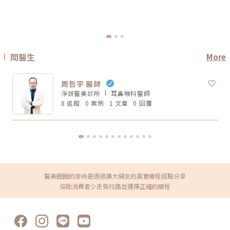
拉提與深層支撐，但它們不一定能取代針劑、填充、雷射、手術或其他療
看你指的是哪一種強。如果說的是深層拉提、輪廓緊緻，鳳凰電波確實是經
程。比較正確的觀念是：電波音波不是萬能療程，而是抗老規劃中的一部
典代表。但如果是膚質、細緻度、毛孔與整體保養感，無雙電波可能更符合
分。真正適合你的方式，應該要根據你的老化程度、臉部條件、預算與期待
期待。這就像健身一樣，重訓和瑜伽都能讓身體變好，但目標不同。你想練
效果一起評估。電波音波常見問題 FAQQ1：電波跟音波哪個比較痛？不一
線條、核心、柔軟度，還是想增加肌力？療程也是同樣邏輯。選擇醫美療
定。電波多半是熱感、刺熱感；音波則常見深層痠脹感或一點一點的刺激
程，不是找「最紅的」，而是找「最符合目前需求的」。常見迷思二：電波
感。不過疼痛感會受到能量設定、施作部位、個人耐受度、儀器種類影響，
做完會立刻小臉嗎？很多人期待電波做完臉馬上小一圈，但這個期待需要調
不能單純說哪一個一定比較痛。Q2：電波音波做完會有修復期嗎？多數電
整。電波拉提不是抽脂，也不是溶脂，更不是削骨。它主要是透過射頻熱能
波音波屬於非侵入式療程，通常不需要像手術一樣長時間修復。不過部分人
刺激皮膚組織緊緻與膠原重塑，因此效果通常是逐步變化。有些人做完會覺
問醫生
More
可能會有短暫泛紅、腫脹、痠感或觸痛，通常會逐漸緩解。實際狀況仍需依
得臉比較緊、線條比較順，但真正的膠原變化通常需要時間。Thermage 官
個人體質與療程設定而定。Q3：年輕人適合做電波音波嗎？如果只是想預
方也提到效果可立即出現，並隨時間改善。所以比較合理的期待是：不是
防初老、改善膚質鬆弛，可以先從電波或其他較溫和的保養型療程評估。若
「瞬間換臉」而是「慢慢變緊、變順、變精緻」做電波前需要注意什麼？無
已經有明顯輪廓下垂，也可以和醫師討論音波。但年齡不是唯一標準，皮膚
周哲宇 醫師
論選無雙電波或鳳凰電波，療程前都建議注意以下幾點： 近期是否懷孕或
厚度、脂肪量、鬆弛程度更重要。Q4：電波音波可以取代拉皮手術嗎？不
哺乳 是否有心律調節器或植入式電子裝置 施作區域是否有金屬植入物 是否
淨妍醫美診所
耳鼻喉科
醫師
能完全取代。電波音波適合輕度到中度鬆弛，屬於非侵入式抗老療程。如果
有嚴重皮膚發炎、傷口或感染 近期是否做過其他醫美療程 是否有蟹足腫或
是非常明顯的皮膚鬆垂或組織下滑，仍可能需要評估手術或其他治療方式。
8 追蹤
0 案例
1 文章
0 回覆
特殊體質 是否正在服用影響皮膚修復的藥物這些資訊都應在諮詢時主動告
Q5：電波音波多久做一次？每個人的老化程度、儀器種類、能量設定和維
知醫療院所，即便是非侵入式療程，也不是每個人都適合做。做完電波後怎
持需求不同，沒有固定答案。一般會由醫師依照膚況、年齡、預算與期待效
麼保養？電波療程後，多數人不需要長時間恢復期，但仍建議做好基礎照
果規劃，不建議自己照網路頻率硬套。搞懂電波跟音波的差別，才能選對適
護： 加強保濕 避免過度去角質 做好防曬 短期內避免高溫環境，例如三溫
合自己的療程電波跟音波都是常見的非侵入式抗老療程，但它們不是誰取代
暖、烤箱 避免同時疊加刺激性保養品 依照院所指示安排回診或追蹤如果出
誰，也不是誰一定比較好。圈圈提醒，做療程前不要只看網路心得，也不要
現明顯紅腫、疼痛、水泡、凹陷或異常不適，應儘快回原院所或尋求專業醫
只聽「哪個最紅」。真正重要的是：你想改善的是什麼問題、由誰來評估與
療協助。FAQ：無雙電波 vs 鳳凰電波常見問題Q1：無雙電波和鳳凰電波哪
操作、療程規劃是否真的符合自身臉部條件。選對療程，不是追求最貴、最
個效果比較好？沒有絕對誰比較好。無雙電波偏向膚質、細緻與自然緊緻；
痛、最強，而是找到真正適合自己的方式。變美可以慢慢來，但觀念一定要
鳳凰電波偏向輪廓拉提與深層緊實。選擇重點應該是你的需求，而不是單看
先對！★溫馨提醒★小編要提醒大家，醫療並非單純的商業交易，所有的療
療程名氣。Q2：無雙電波可以取代鳳凰電波嗎？不一定。兩者能量設計與
程都伴隨著風險。因此，作為消費者應該謹慎選擇合適的醫療方案，以確保
醫美圈圈的使命是透過廣大網友的真實療程經驗分享
療程定位不同，並非互相取代關係。若主要需求是膚質與輕度緊緻，無雙電
安全與健康。
波可能適合；若主要需求是明顯輪廓拉提，鳳凰電波仍有其定位。Q3：無
協助消費者少走冤枉路並選擇正確的療程
雙電波適合年輕人嗎？若已開始出現膚質粗糙、毛孔、細紋或輕微鬆弛，無
雙電波可作為早期保養型選項。不過仍建議由專業醫師評估是否真的需要施
作。Q4：電波拉提可以維持多久？維持時間會因年齡、膚況、生活習慣、
保養方式、能量設定與個人體質不同而有差異。多數電波療程並非永久效
果，通常需要定期保養。Q5：做完電波可以馬上化妝嗎？多數情況下恢復
期不長，但實際仍需依個人膚況與療程反應而定。若出現泛紅、敏感或熱