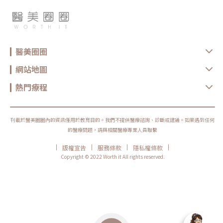
感，建議先讓肌膚休息，並加強保濕與防曬，並依醫療院所指示進行後續照
護。選對療程，比跟風更重要無雙電波與鳳凰電波各有優勢，前者偏向細緻
膚質與自然緊緻，後者則更聚焦在輪廓拉提與深層抗老。與其問「哪一個比
較厲害」，不如先釐清自己最在意的是膚質、鬆弛、輪廓，還是整體老化
感。但無論選哪一種，都建議先諮詢合格醫療院所，由專業醫師評估膚況、
年齡、鬆弛程度、預算與期待值，才能做出更安全也更符合期待的選擇。同
時，也建議選擇原廠認證或合法合格的醫療院所，確認設備來源、探頭是否
醫美圈圈
為原廠正貨，以及操作人員是否具備相關經驗，這些都是影響療程安全與效
果的重要關鍵。醫美療程沒有標準答案，適合別人的療程，不一定就是最適
合自己的選擇。建議在施作前，先與專業醫療院所充分諮詢，了解自身膚
網站地圖
況、期待效果與可能限制，再做出更安心的決定。真正理想的變美，不是追
求一次到位，而是用正確的方式，讓自己一步一步變得更自然、精緻、又有
熱門療程
自信。鳳凰電波原廠認證診所：https://www.thermageflx.co/無雙電波原
廠認證診所：https://asia-density.com/map★溫馨提醒★小編要提醒大
家，醫療並非單純的商業交易，所有的療程都伴隨著風險。因此，作為消費
者應該謹慎選擇合適的醫療方案，以確保安全與健康。
刊載於醫美圈圈內的資訊僅用於教育目的。我們不提供醫療諮詢、診斷或建議。如果遇到任何
的醫療問題，請與相關醫療專業人員聯繫
|
|
|
|
版權宣告
服務條款
隱私權條款
Copyright © 2022 Worth it All rights reserved.