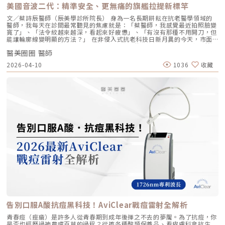
只需在臉部兩側各選擇五個精準的生物美學點進行注射，就能讓玻尿酸均勻
Profhilo 逆時針 的客戶，我通常會建議以「週期性重塑」的方式來規劃妳
美國音波二代：精準安全、更無痛的旗艦拉提新標竿
擴散至全臉。這大大減少了注射的針數和疼痛感，也降低了術後瘀青和腫脹
的專屬美學地圖：1. 基礎療程：建議至少進行 2 至 3 次為了達到最佳的彈
的機率，讓療程更加舒適、快速。5. 高濃度、不含交聯劑：安全性高、低發
力蛋白新生與肌底環境優化，單次施打僅是啟動信號，完整的重塑需要時間
文／蔡詩辰醫師（辰美學診所院長） 身為一名長期耕耘在抗老醫學領域的
炎風險以高濃度玻尿酸為主要成分，且製程中不使用任何化學交聯劑，能有
堆疊： 啟動期（第 1 次與第 2 次）： 建議間隔 1 個月施打。這兩次密集的
醫師，我每天在診間最常聽見的焦慮就是：「蔡醫師，我感覺最近拍照臉變
效降低注射後的發炎反應與過敏風險。同時，也經過多項國際認證，確保了
治療能確保高濃度玻尿酸在真皮層內建立穩固的擴散網絡，全面活化纖維母
寬了」、「法令紋越來越深，看起來好疲憊」、「有沒有那種不用開刀，但
產品的純淨與安全性。逆時針（Profhilo） vs. 傳統玻尿酸比較 療程名稱
細胞。 強化期（第 2 次與第 3 次）： 建議間隔3到6個月進行第三次施打。
能讓輪廓線變明顯的方法？」 在非侵入式抗老科技日新月異的今天，市面
逆時針 (Profhilo) 傳統玻尿酸填充劑 主要功能 「生物重塑」(Bio-
這是一個關鍵的鞏固點，能延續細胞的再生信號，讓拉皮效果更具層次感。
上的音波儀器琳瑯滿目。但每當病患詢問我最信任哪一台儀器時，我的首選
remodeling)， 刺激膠原蛋白和彈力蛋白再生，從根本改善膚質 「填充」
維持期： 經過這 3 次完整的週期療程後，肌膚的緊緻度與細緻質感通常可
醫美圈圈 醫師
始終是 Ultherapy 美國音波。而在 2026 年的現在，隨著 Ultherapy
和「支撐」， 用於填補凹陷、雕塑輪廓 成分組成 專利技術結合高低分子玻
以維持九個月左右的時間。2.術後照護：輕盈無負擔的修復由於 Profhilo
Prime（美音二代） 的問世，醫美界正式進入了「精準醫療」的新紀元。這
2026-04-10
1036
收藏
尿酸， 64mg/2ml 高濃度，無交聯劑 玻尿酸會添加交聯劑，以增加黏度和
是極高純度的玻尿酸且不含化學交聯劑，術後反應極輕。只需在 24 小時內
篇文章，我將以專業醫師的角度，深度拆解為什麼美音二代會成為我臨床治
支撐力， 能維持體積不被快速分解 作用機制 注射後會均勻擴散至皮膚深
避免劇烈運動與高溫環境（如溫泉、蒸氣室、高溫瑜伽），其餘日常生活、
療的核心，以及它如何重新定義抗老的黃金標準。一、 為什麼「看得到」
層， 像「液態電波」一樣，透過非發炎機制喚醒細胞自我修復 注射後會停
上妝均不受影響，非常適合行程滿檔的都會女性。結語：美，是找回妳原本
才是真安全？DeepSEE® 即時影像導引的革命在進行音波拉提治療時，我常
留在特定部位， 透過體積來填補或塑形 效果呈現 效果是漸進且全面的，讓
的自然光采抗老不應該是「加法」，而是「還原」。Profhilo 逆時針的哲
跟病患分享一個觀念：音波拉提不是「能量越強越好」，而是「能量要打在
肌膚變得更緊緻、 有彈性、有光澤，視覺上更自然 效果是立即且局部的，
學與辰美學的理念不謀而合：我們不希望客戶變得不像自己，我們希望妳在
對的地方」。每個人的皮膚厚度、皮下脂肪分布、筋膜層（SMAS）的深
能看到凹陷處被填平、 輪廓變得立體 適用對象 適合想改善肌膚鬆弛、細
未來的日子裡，依然保有那份緊緻、透亮的彈力美感。妳不需要厚重的粉底
度，甚至是神經血管的走勢都完全不同。即便是在同一個人的臉上，左側與
紋、膚質乾燥、 彈性下降，追求自然效果的人 適合想填補淚溝、法令紋、
來遮蓋疲態，因為最美的底妝，就是妳健康的真皮層。如果妳也想體驗這種
右側的組織密度也存在差異。傳統的音波療程多半屬於「盲打」，醫師只能
豐頰、豐下巴或鼻子，追求局部立體效果的人 維持時間 約6 ~ 12個月 （需
「由內而外」的重塑感，歡迎來到辰美學，讓我們為妳量身定制專屬的逆齡
憑藉經驗去推測深度，這就像是在迷霧中航行，風險與不穩定性自然較高。
視個人體質、代謝與保養習慣而異） 約6～18個月 （因品牌、分子大小及
處方箋。「詳細內容請詳見辰美學官網」
1.1 精準醫療的「透視眼」最新的Ultherapy Prime 美國音波二代搭載了升
個人體質而異） 值得一提的是，它不像音波拉提需要靠機器操作、產生熱
級版 DeepSEE® 即時影像技術。在施打的每一條能量時，我都能透過 2X 高
能導致術後紅腫，也不會像玻尿酸填充容易造成過度膨脹的人工感，而是像
清螢幕清晰地看見病患當下的組織層級。這意味著： 避開神經與骨頭：大
「智慧型保養」，漸進式修復你的肌膚底層架構。哪些人適合做璞菲洛？
幅降低因能量落點錯誤導致的劇痛或副作用。 精準鎖定 SMAS 筋膜層：確
Profhilo不僅適合輕熟女族群，也非常適合希望改善整體膚況、延緩老化的
保每一發熱凝結點都精確落在支撐輪廓的關鍵地基上。 即時監控探頭貼合
人。尤其推薦給以下族群： 面臨初老症狀者： 臉部、頸部或手部出現細
度：防止因貼合不全導致的表皮燙傷。二、 三種鬆弛型態：妳需要的是
紋、輕微鬆弛，以及肌膚彈性下降、缺乏緊實感的人。 膚質困擾者： 肌膚
「拉提」還是「緊緻」？很多客人到診間會直接說：「我要打音波。」但我
乾燥、毛孔粗大、膚色不均或膚質粗糙，希望透過深層保濕來全面提升膚況
通常會先進行細緻的觸診與影像觀察，因為「鬆弛」其實分為不同層次。如
的人。 追求自然效果者： 不希望外觀有大幅度改變，只想透過自然、漸進
果診斷錯誤，治療效果就會大打折扣。我將臉部老化歸納為三種主要型態，
的方式讓自己看起來更年輕、更有氣色。 對其他療程敏感者： 曾對雷射、
並給予不同的客製化建議：2.1 筋膜鬆弛型（結構下垂）這是最適合美國音
能量儀器等療程反應較大，或希望尋找一種低風險、低修復期的保養方式。
波二代的族群。表現為下顎線模糊、嘴角下垂（木偶紋）、整體輪廓往下
這項療程也特別受到熟齡上班族歡迎，因為療程快、不影響日常作息，對於
墜。這類問題的根源在於 SMAS 筋膜層失去張力，需要透過美音二代深達
告別口服A酸抗痘黑科技！AviClear戰痘雷射全解析
忙碌但仍想維持好氣色的族群非常友善。璞菲洛療程建議與效果說明璞菲洛
4.5mm 的聚焦能量，從地基進行「拉提」。2.2 表皮鬆弛型（膚質鬆軟）
建議以三次療程為一完整週期，前兩次治療間隔約30天，第三次則可延長至
如果妳覺得臉部皮膚軟爛、毛孔粗大、布滿細紋，這通常是真皮層膠原蛋白
青春痘（痤瘡）是許多人從青春期到成年後揮之不去的夢魘。為了抗痘，你
4至6個月後進行。必要時，醫師會根據患者肌膚老化程度，評估是否安排加
流失。此時我會建議以「無雙電波」或「鳳凰電波」為主，強化表層的「緊
是否也經歷過神農嚐百草的過程？從擦各種酸類保養品、看皮膚科拿抗生