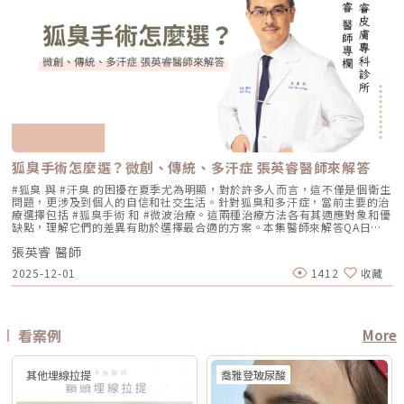
巴、頸部等，依機型與探頭而定 臉部、下半臉、頸部等明顯鬆弛部位 主要
有可能破壞皮膚屏障。Q3：改善毛孔粗大，通常需要打幾次才有效？ 醫美
FLX 採用單極電容耦合射頻技術。所謂「電容耦合」，簡單來說就是能量透
止酸類、去角質與刺激性保養品。這些都有助於減少反黑。術後照護1. 人工
效果 緊緻肌膚、改善細紋、膚質變細緻、鬆弛感下降 拉提輪廓、改善嘴邊
不是變魔術，通常需要一個「療程」的規劃。以皮秒雷射或微針電波為例，
過皮膚表面傳導進入皮膚內部，無需破壞皮膚結構。它的特色是「單極電
皮需連續貼著約 14 天且不可自行撕除。2. 若人工皮翹起或濕潤可加貼更大
肉、下顎線模糊、臉部下垂感 改善明顯鬆弛、下垂與多餘皮膚，拉提幅度
通常會建議進行 3~5 次（每次間隔約 4~6 週）為一個完整療程。不過，多
波」。是能將熱能傳遞到較深層的皮膚組織，形成較廣泛的容積式加熱。一
片人工皮加強固定。3. 術後兩週內避免三溫暖、蒸氣、劇烈流汗與飲酒。4.
通常較明顯 適合對象 皮膚開始鬆、細紋變多、毛孔或膚質變粗、想讓臉看
數人在第 2 次治療後，就會感覺到上妝變得服貼、出油量減少的明顯變化
般民眾常聽到的「電波拉提」、「緊緻輪廓」、「改善鬆弛」，多半就是從
請按時回診由專業人員移除人工皮並檢查膚況。5. 如出現紅腫、刺癢或滲出
起來更緊緻的人 輪廓開始下垂、嘴邊肉明顯、下顎線不清楚、下半臉變重
了。Q4：我是容易泛紅的敏感肌或酒糟肌，也能做醫美縮毛孔嗎？需經醫
這類療程概念延伸而來。由於屬於非侵入式，不需要手術或注射，且通常恢
應立即聯絡診所處理。6. 色素代謝期間避免使用磨砂、卸妝棉與去角質產
的人 中重度鬆弛、皮膚明顯下垂、多餘皮膚較多，且能接受手術恢復期的
師審慎評估。敏感肌或酒糟肌因皮膚屏障較脆弱，若在發炎尚未穩定的情況
復期較短；效果可能在療程後逐漸顯現，並隨著時間持續變化。鳳凰電波適
品。7. 修復期需加強保濕並確實做好防曬。Reepot 的優勢到底在哪？與傳
人 麻醉方式 多數不需麻醉，或依疼痛耐受度使用表面麻醉、舒緩方式 依機
下進行高能量雷射，可能增加泛紅加劇或刺激反應的風險。因此治療重點通
合施打族群鳳凰電波比較常被期待用在以下需求： 臉部鬆弛感 下顎線不清
統雷射比較 療程項目 傳統除斑雷射 Reepot AI時光雷射 冷卻保護 冷卻可能
型、能量與個人耐受度，可能不需麻醉或搭配舒緩方式 通常需要局部麻
常會先放在「穩定膚況與降低發炎反應」，並依個別狀況調整可能的誘發因
楚 嘴邊肉或輪廓線變模糊 眼周細紋與鬆弛 身體局部肌膚鬆弛 常被作為年度
較簡單、 熱傷害風險較高 -2°C 到-6°C冷卻 +血管保護， 反黑風險較低 精
醉、舒眠麻醉或全身麻醉，依手術範圍而定 療程時間 約45分鐘至2小時，
素。待肌膚穩定後，再由醫師評估選擇較溫和的療程，例如微針類療程或能
型保養選項之一不過要特別注意，任何非侵入式儀器療程都不是拉皮手術，
準度 多仰賴醫師經驗判斷 斑點範圍、能量輸出 AI影像分析＋自動調能增精
依部位與發數不同 約30分鐘至1.5小時，依部位與發數不同 約2至4小時以
量可精準控制的微針電波，以循序漸進方式改善毛孔粗大與膚質細緻度。
也不是填充療程。它比較適合用來改善輕度到中度鬆弛，若已經有明顯皮膚
準 舒適度 熱感明顯，需敷麻 即時冷卻系統，可不需敷麻 反黑風險 較高 較
上，依手術範圍與複雜度不同 修復期 多數人修復期短，可能有暫時泛紅、
Q5：我平常有在擦酸類或A醇縮毛孔，做醫美前後需要停用嗎？建議暫停使
下垂、脂肪位移或組織支撐不足，仍需要由專業醫師評估是否需搭配其他療
低 混合型斑點 需搭配其他療程，分次處理 AI辨識斑點深淺類型， 能同步處
腫脹或熱感 多數人修復期短，可能有暫時泛紅、痠脹、觸痛感 修復期較
用，但實際時間需依療程種類與個人膚況調整。酸類（如果酸、水楊酸）與
程。什麼是DENSITY RF無雙電波 ？無雙電波的英文名稱為 DENSITY，由
理多種斑點 療程次數 修復期 可能需多次，修復期較長 單次有感改善、修復
長，可能有腫脹、瘀青、傷口照護與拆線需求 效果出現時間 部分人術後先
A醇會促進角質代謝，可能在療程前後增加肌膚敏感度，使刺激反應（如泛
Jeisys Medical 推出。根據 DENSITY 官方資料，這套系統使用單極與雙極
期更短 適合性 適合多數色斑但風險略高 適合希望快速、低風險改善的族群
有緊實感，完整效果通常隨膠原蛋白新生逐漸出現 部分人術後有緊繃感，
狐臭手術怎麼選？微創、傳統、多汗症 張英睿醫師來解答
紅、乾燥）加劇，並提高色素沉澱的風險。一般常見建議為：療程前約3–7
高頻能量，可將能量傳遞到淺層與深層皮膚組織。它和傳統單一電波不同的
Reepot AI時光雷射禁忌症以下情況在接受 Reepot 治療時需特別注意，需
拉提效果通常會在數週至數月逐漸明顯 術後消腫後逐漸看出效果，完整自
天暫停使用，術後約1–2週再視肌膚修復狀況逐步恢復。但實際仍應依醫師
地方，在於它主打「單極 + 雙極」的複合式能量設計。單極偏向較深層作
由醫療人員審慎評估：1. 具有光敏感體質或正在使用感光藥物者若皮膚對光
#狐臭 與 #汗臭 的困擾在夏季尤為明顯，對於許多人而言，這不僅是個衛生
然度需等待恢復期 維持時間 約1年至1年半以上，依個人體質、老化速度與
評估為準。在停用期間，建議以溫和清潔、加強保濕與修護（如玻尿酸、神
用，雙極則偏向較表層、較集中，因此在療程定位上，無雙電波常被形容為
線反應特別強烈，或正在使用會增加光敏性的藥物，治療後發生刺激或色素
問題，更涉及到個人的自信和社交生活。針對狐臭和多汗症，當前主要的治
保養而定 約1年至1年半以上，依個人體質、發數、能量與保養而定 通常可
經醯胺等），並落實防曬措施，協助肌膚穩定修復。擺脫毛孔焦慮，找回平
兼顧： 深層緊緻 淺層膚質 細紋改善 毛孔與光澤感 整體肌膚精緻度
反應的風險較高。2. 三個月內曾使用口服 A 酸A 酸會影響皮膚角質更新與
療選擇包括 #狐臭手術 和 #微波治療。這兩種治療方法各有其適應對象和優
維持數年，但仍會隨年齡與老化速度改變 優點 非侵入式、修復期短、膚質
滑自信肌對抗毛孔粗大是一場長期抗戰，它需要你改變不良的生活習慣、建
DENSITY 採用 sequential monopolar + bipolar RF，也就是序列式單極
修復速度，使治療後的反應加劇，因此仿單建議需完全停藥至少三個月。3.
缺點，理解它們的差異有助於選擇最合適的方案。本集醫師來解答QA日常
與緊緻感改善自然 非侵入式、修復期短、對輪廓線與深層支撐較有針對性
立正確的居家保養觀念，並適時借助醫美科技的強大力量來突破瓶頸。現在
與雙極射頻能量，並搭配冷卻與即時阻抗校準等設計。無雙電波適合施打族
最近三到六個月內接受過填補注射包括玻尿酸、洢蓮絲、舒顏萃等填充劑，
生活中該如何減少體味產生？重點摘要：00:00 開場00:05 微創旋轉刮刀狐
拉提幅度通常較明顯，適合較嚴重鬆弛者 限制 對非常明顯的下垂或多餘皮
的醫美技術已經能為各種膚況提供客製化的解決方案，如果不確定自己到底
群無雙電波常被期待用在以下族群： 臉沒有嚴重鬆弛，但開始覺得輪廓不
為避免能量影響填充物穩定性，需由醫療人員評估治療時機。4. 三個月內接
張英睿 醫師
臭手術與傳統狐臭手術法之比較00:40 狐臭手術治療效果如何？01:55 狐臭
膚，改善幅度有限 對膚質、毛孔、細紋的改善不一定比電波明顯 需開刀、
是屬於哪一種毛孔類型，或者不知道該從哪一個療程下手，建議直接安排時
夠緊 膚質變粗、毛孔變明顯 乾燥細紋、光澤感下降 想做電波，但怕疼痛感
受過磨皮或其他侵入性治療若表皮尚未完全恢復，過早進行雷射可能造成過
和多汗我都有，但我能使用狐臭手術嗎？02:33 狐臭治療建議幾歲開始做？
有傷口與恢復期，風險與費用通常較高 電波音波哪個好？不要只問哪個
間到專業的醫美診所進行諮詢。透過醫師的專業評估，甚至搭配高階的肌膚
2025-12-01
1412
收藏
太強 想要自然型、精緻型保養 希望同時處理緊緻與膚質所以如果說鳳凰電
度刺激或延長恢復期。5. 懷孕與哺乳期間仿單中明確列為需避免的狀況，主
03:08 微波治療後汗水會跑到其他部位嗎？04:21 日常生活中該如何減少體
強，要問哪個適合你很多人會問：「電波跟音波哪個效果比較好？」但這個
檢測儀器，才能為你規劃出最精準、最不走冤枉路的縮毛孔計畫！★溫馨提
波比較偏「輪廓拉提主力」，無雙電波就比較像「緊緻 + 膚質管理」的複合
要基於安全性與荷爾蒙變動的不確定性雖然非侵入性，但仍建議暫緩治療。
味產生？張英睿皮膚專科診所官網 : http://www.skinbook.com.tw/張英
問題其實很容易問錯方向。因為電波和音波不是同一種東西，它們就像健身
醒★小編要提醒大家，醫療並非單純的商業交易，所有的療程都伴隨著風
型選項。無雙電波 vs 鳳凰電波比較 比較療程 DENSITYRF 無雙電波
6. 正在發生皮膚感染者例如開放性傷口、細菌或病毒感染（如皰疹等），需
睿皮膚專科診所 FB ：https://www.facebook.com/Taipeiskinclinic張英
裡的重量訓練和有氧運動，都能讓身體變好，但訓練目標不一樣。 想改善
險。因此，作為消費者應該謹慎選擇合適的醫療方案，以確保安全與健康。
ThermageFLX 鳳凰電波 能量類型 單極+雙極射頻 單極射頻 作用原理
完全痊癒後才能進行雷射。7. 有皮膚癌病史者為避免引發不必要的風險或延
睿皮膚專科診所Instagram：
膚質、緊緻、細紋：可以優先評估電波。 想改善下垂、輪廓線、嘴邊肉：
αLPHA專利交替脈衝加熱技術 射頻RF系統 主要特色 深淺層複合加熱 深層
誤病情追蹤，此類族群需避免或必須在專科醫師嚴格評估下進行。8. 未滿十
https://www.instagram.com/drdeungskinclinic/張英睿皮膚專科診所地
可以優先評估音波。 如果同時有鬆和垂：可以和醫師討論電音波搭配。這
看案例
More
容積式加熱 療程定位 膚質、細緻、緊緻並重 輪廓、拉提、緊實為主 適合族
八歲者不建議未成年人接受此類治療，除非有醫療必要且經監護人與專業醫
址：新北市板橋區文化路一段118號電話：(02)-2250-6065LINE：
也是為什麼現在很多醫師會用「複合式療程」來做規劃。不是每個人都只需
群 輕中度鬆弛、膚質粗糙、 毛孔細紋 中度鬆弛、下顎線模糊、 輪廓下垂感
師共同評估。AI時光雷射常見問題FAQQ1：Reepot AI時光雷射和傳統除斑
@xat.0000195926.1nzhttps://page.line.me/xat.0000195926.1nz?
要一種療程，而是要看老化主要發生在哪一層，再決定適合電波、音波，還
冷卻技術 五階七段冷卻系統 分段噴灑冷媒 探頭 雅典娜探頭：臉部 宙斯探
雷射有什麼最大差別？Reepot 的能量作用以機械式震動為主，而非傳統以
openQrModal=true
是兩者搭配。電波音波可以一起打嗎？可以，但不是每個人都一定需要。電
頭：身體 愛神探頭：眼周 紫鑽探頭：臉/四肢 碧眼探頭：眼周 藍鑽探頭：
其他埋線拉提
喬雅登玻尿酸
熱破壞色素為核心的方式，因此對周邊組織較為溫和，修復期相對短。搭配
波和音波作用原理不同，所以在醫師評估下，兩者確實可以搭配。常見做法
臉/四肢 黃金探頭：身體 疼痛感 多數定位為較舒適型 但仍因人而異 感受通
AI 智慧影像分析與低溫保護，可讓能量更集中在斑點本身，減少熱擴散造成
是用音波處理深層輪廓拉提，再用電波改善皮膚緊緻與膚質鬆弛，讓效果更
常較明顯，但依能量、部位與個人耐受度不同 常見效果感受 膚質變細、臉
的紅腫或反黑風險。對於需要更加精準、可控的淺層色素改善者，是較新的