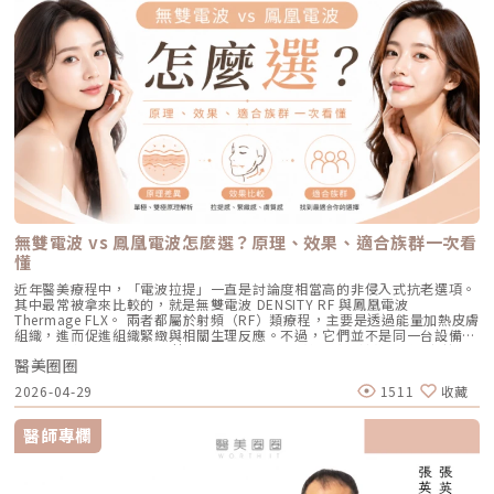
射頻能量在皮膚組織中產生熱能，讓膠原蛋白受熱收縮，並啟動後續的膠原
波熱能。這不僅能刺激膠原蛋白與彈力蛋白重組（改善老化型毛孔），微針
每一處斑點的分布、深度與範圍。這讓醫師不再只依賴肉眼判斷，而是能透
外，極端的壓力、嚴重的賀爾蒙失調依然可能引發零星的痘痘。但整體來
蛋白新生與重組。很多人一聽到「加熱」會覺得很抽象，電波不是只打一個
的物理性破壞與電波熱能，還能破壞過度活躍的皮脂腺（改善出油型毛
過影像資訊調整能量，讓治療更客製化、也更一致。對於斑點多、深淺不一
說，膚況絕對會比治療前穩定非常多。許多人會選擇在 1 到 2 年後，將
點，而是讓一段皮膚組織被均勻加熱。當皮膚裡的膠原纖維遇到適當熱能，
孔）。適合誰：混合型毛孔（又油又鬆弛）、肝斑體質不適合打高能量雷射
或分布不規則的人來說，這項技術能有效提升治療的精準度。CPTL 超冷卻
AviClear 作為年度的「控油進廠保養」來施打一次。Q5：打完 AviClear 後
就像鬆掉的彈力網被重新收緊，視覺上會有比較緊、平整的感覺。所以電波
者、想全面提升膚質緊緻度的人。效果與特色：因為熱能在皮膚深層釋放，
保護除斑過程中最令人擔心的副作用之一，就是因熱能過高造成紅腫、脫
有修復期嗎？該怎麼保養？A：由於屬於「非侵入性」的安全療程，術後皮
常見的效果感受包括：皮膚變緊、細紋變淡、毛孔視覺變細緻、臉部鬆弛感
表皮的熱傷害極小，退紅快（通常隔天即可上妝）。對於膚質的「整體優
皮，甚至反黑。CPTL 的作用是在雷射擊發的同時迅速降溫，使肌膚保持在
膚最多只會有輕微的泛紅，通常在幾個小時到一天內就會自然消退，完全不
改善、膚質變得比較平滑。也因為電波比較強調「皮膚緊緻」和「膚質改
化」有非常亮眼的表現。5. 物理性微創重建：得美微針筆（Dermapen）原
低溫狀態，避免熱能向周圍擴散。皮膚被冷保護包覆後，不僅治療時更舒
影響日常上班上課。術後的保養也非常簡單：只要做好「基礎保濕」與「確
善」，所以如果困擾的是臉看起來鬆鬆的、眼周或嘴邊有細紋、臉頰摸起來
理：透過儀器上極細微的針頭，在肌膚表層每秒創造出1,920的微小穿刺通
適，也能減少後續的發炎反應，讓整體修復期縮短許多。VSLS色素冷剝離
實防曬」，並在術後一週內暫停使用美白、酸類或去角質等刺激性產品即
不夠緊實，電波通常會是可以評估的方向。但要注意，電波不是做完就立刻
道。這種「微破壞」能直接啟動肌膚天然的傷口癒合機制，刺激膠原蛋白與
技術在 532 奈米波長下，Reepot 的能量並非以高熱燒灼黑色素，而是以機
可。對於忙碌的現代人來說，是非常友善的午休醫美選擇。拿回肌膚的主導
變成另一張臉。效果通常會分成兩個階段：一部分人會先感覺皮膚有收緊
彈力蛋白增生。更棒的是，這些微通道能像海綿一樣，大幅提升後續保養精
械式的震動作用使色素顆粒鬆動、分離，再交由身體自然代謝。這項機制能
權，抗痘不再是一場苦戰青春痘從來就不只是一個表面的皮膚問題，它更深
感，後續則會隨著膠原蛋白慢慢新生，讓緊緻度逐漸出現。音波是什麼？重
華（如生長因子、高濃度玻尿酸）的吸收率，達到加乘的養膚效果。適合族
同時保護真皮層的血管結構，減少對健康組織的影響，讓整個治療更溫和，
刻地牽動著個人的自信心與社交生活。過去，嚴重痘痘肌患者往往陷入兩
點在聚焦超音波與深層拉提音波拉提使用的是 聚焦式超音波能量，常見名
群：老化型毛孔、淺層凹洞型毛孔、膚質粗糙者，以及對部分能量型療程較
也降低出現過度刺激或色素反應的可能性。透過這三項核心技術的搭配，
難：任憑痘痘反覆肆虐，或是無奈忍受口服藥物的強烈副作用。隨著 2026
稱包含 HIFU、MFU 或 MFU-V。它的特色是可以把能量聚焦到皮膚深層，形
為敏感、希望降低反黑風險的族群（實際仍需由醫師評估）。效果與特色：
Reepot 不只是單純「把斑點打掉」，而是以更安全、更穩定的方式改善色
年新一代抗痘武器AviClear 戰痘雷射（1726nm）問世，無疑為醫學美容界
成一個個熱凝結點，刺激組織收縮與膠原蛋白新生。部分音波療程可透過不
因為沒有雷射或電波的「熱傷害」，所以術後照顧相對簡單，反黑機率極
素問題，也更符合現代人對於恢復期短、風險低的期待。Reepot 為何能將
與深受痘痘困擾的患者，提供了一個全新、安全且具備極長效性的無藥物解
同深度探頭，將能量作用到接近深層支撐結構的位置，例如常被討論的
低。做完後通常會有 1~3 天的微泛紅，能溫和改善膚質與毛孔細緻度的新
斑點一撕即除？人工皮代謝讓改善更有感為什麼 Reepot 能做到治療後「撕
答。它成功將抗痘戰場，從伴隨負擔的全身性藥物代謝，精準轉移至局部的
SMAS 筋膜層。SMAS 是臉部支撐結構的一部分，傳統拉皮手術也會處理這
興療程。醫美療程怎麼選？重點大評比為了讓你更清楚怎麼挑選，我們整理
除人工皮時同步帶走斑點」？這與它的能量作用與術後設計密切相關。
皮脂腺控制，從源頭阻斷致痘環境。如果你也厭倦了反覆擦藥、吃藥的無盡
個層次。音波的概念，就是透過非侵入式方式，把能量送到較深層的支撐結
了五大主力療程的比較表：療程後的關鍵：醫美術後保養黃金法則許多人投
無雙電波 vs 鳳凰電波怎麼選？原理、效果、適合族群一次看
Reepot 透過 532 nm 能量搭配冷剝離技術，使表層黑色素逐漸被帶向角質
輪迴，渴望重新擁有一張清爽、穩定、不易泛油光的健康臉龐，建議尋求專
構，幫助輪廓往上拉。所以音波常見的效果感受包括：下顎線變清楚、嘴邊
入療程本身，卻忽略術後照護的重要性，可能影響修復效果，甚至增加色素
層；治療後覆蓋的人工皮則提供穩定、封閉式的修復環境，讓色素在代謝期
懂
業醫師進行完整的膚況評估。透過精準的雷射療程規劃，為自己預約一個遠
肉改善、臉部線條變順、雙下巴或下半臉鬆垂感變少。如果你的困擾不是細
沉澱風險。掌握以下三大原則，有助於穩定膚況並延續療程效果：1. 加強保
間被更完整地固定在表皮。當人工皮在回診時由專業人員取下，老化角質連
離痘疤與油光的全新未來！
紋，而是「臉往下掉」、「輪廓線越來越模糊」、「拍照時下半臉變重」，
濕修護雷射或電波療程後，肌膚屏障暫時較為脆弱，容易出現乾燥與水分流
近年醫美療程中，「電波拉提」一直是討論度相當高的非侵入式抗老選項。
同部分色素會一併脫落，因此能呈現出「一撕即除」的改善效果。以冷卻保
音波通常會比電波更貼近你的需求。不過音波也不是越深越好、越痛越有
失。建議選擇成分單純、無香精與酒精的保濕與修護產品（如玻尿酸、神經
其中最常被拿來比較的，就是無雙電波 DENSITY RF 與鳳凰電波
護與機械式震動相結合的方式，讓斑點代謝更有感，也讓治療成果更直觀。
效。不同部位需要不同探頭、不同深度與不同發數，醫師必須依照臉型、脂
醯胺），協助維持肌膚修復所需的穩定環境。2. 落實防曬措施術後肌膚對紫
Thermage FLX。 兩者都屬於射頻（RF）類療程，主要是透過能量加熱皮膚
誰適合做 Reepot？讓你一眼就能找到自己的定位Reepot 特別適合以下肌
肪厚度、骨架與皮膚狀況去規劃。打錯層次、能量過高或發數不合適，都可
外線較為敏感，建議使用足夠防曬係數（如 SPF30–50 以上），並搭配帽
組織，進而促進組織緊緻與相關生理反應。不過，它們並不是同一台設備，
膚需求： 曬斑、雀斑、老人斑、顴骨母斑 膚色暗沉不均，看起來不夠乾淨
能影響效果與安全性。電波、音波、傳統拉皮手術差異表 項目 電波拉提 音
子、陽傘等物理性防曬，以降低色素沉澱的風險。3. 避免刺激性保養於恢復
也不只是名稱不同而已。 簡單來說： 鳳凰電波較常被用於輪廓緊緻與拉提
做過除斑，但怕反黑、怕紅腫 希望治療後恢復期短、隔天能上班 膚質偏薄
波拉提 傳統拉皮手術 療程原理 使用RF射頻能量，透過熱能刺激膠原蛋白收
期間內，應暫停使用酸類（如果酸、水楊酸）、A醇、去角質及高刺激性美
醫美圈圈
需求，屬於單極射頻應用的代表療程； 無雙電波則為結合單極與雙極射頻
或偏敏感，不敢嘗試侵略性太高的治療Reepot AI時光雷射的效果：一次能
縮與新生 使用聚焦式超音波能量，將熱能聚焦到特定深度，刺激組織收縮
白產品。實際恢復時間會依療程種類與個人膚況不同，建議依照醫師指示逐
的複合式電波療程，常被用於同時兼顧緊緻與膚質改善。 根據原廠資料，
改善什麼？以下為臨床上常見改善情況（效果因個人皮膚而異）： 斑點淡
與膠原蛋白新生 透過外科手術方式，移除多餘皮膚，並重新拉提、固定鬆
2026-04-29
1511
收藏
步恢復日常保養。毛孔粗大常見問題Q&A Q1：做完醫美，毛孔就可以「完
Thermage 為非侵入式射頻療程，可應用於肌膚緊緻與平滑需求；而
化明顯 膚色提亮、均勻度提升 老人斑變淡、邊界變柔和 妝感變乾淨，妝更
弛組織 作用方向 偏向皮膚緊緻、細紋、膚質與鬆弛感改善 偏向深層支撐、
全消失」嗎？ 這是不切實際的期望喔！毛孔是皮膚正常的生理結構，不可
DENSITY 則採用單極與雙極射頻能量，可作用於不同皮膚層次。 這也是為
貼更亮 肌膚質地有細緻感Reepot 術後恢復期與照護指南Reepot 最大優勢
輪廓拉提、下顎線與嘴邊肉改善 偏向明顯鬆弛、下垂組織與多餘皮膚的結
能完全消失不見。醫美療程的目標是讓變大、變形毛孔「縮小、變淺」，讓
什麼許多人在選擇療程時會產生疑問： 我需要的是「輪廓拉提」，還是
之一就是修復期短。常見反應淡淡泛紅：1–3 天斑點結痂／色素加深：3–7
醫師專欄
構性改善 常見作用層次 真皮層、皮下組織，依儀器與能量設定不同 真皮
肌膚在視覺上達到平滑、細緻的效果，也就是俗稱的「水煮蛋肌」狀態。
「膚質細緻」？ 我適合鳳凰電波，還是無雙電波？ 兩者是否可以搭配施
天代謝期：1–2 週術前事項1. 治療部位若有傷口、感染或過敏發炎需等肌膚
層、皮下組織、筋膜層等不同深度，依探頭與機型不同 皮膚、皮下組織、
Q2：打雷射縮毛孔，皮膚會不會越打越薄？ 正確的雷射治療不但不會讓皮
作？ 以下將用較好理解的方式，帶你一次釐清兩者差異。什麼是鳳凰電波
恢復後再施作。2. 有心律調節器、光敏感或慢性疾病者需由醫師評估安全
SMAS筋膜層等，依手術方式不同 適合部位 臉部、眼周、下顎線、頸部、身
膚變薄，反而會因為刺激真皮層膠原蛋白新生，讓肌膚變得更厚實、更有彈
Thermage FLX？鳳凰電波的正式名稱是 Thermage FLX，為台灣索塔
性。3. 孕婦、哺乳者與近期使用光敏藥物者不建議進行光電療程。4. 三個
體局部等，依機型適應症與醫師評估 額頭、眉眼、下半臉、下顎線、雙下
性！但前提是「間隔時間要充足」且「能量掌控得當」，過度頻繁的施打才
SoltaTaiwan Limited旗下的射頻設備。根據台灣原廠資料，Thermage
月內做過深層換膚或磨皮者需與醫師確認治療時機。5. 術前請避免日曬並停