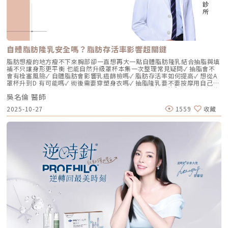
的科學核心：NAHYCO™ 專利技術Profhilo逆時針來自瑞士著名的 IBSA 製
藥集團。身為專業醫師，我非常看重產品的「純淨度」與「穩定性」。
Profhilo 之所以能在國際醫美界佔有一席之地，在於其革命性的
NAHYCO™ 專利熱融合技術。1. 醫學界的「純淨」突破：無化學交聯劑一
般玻尿酸為了維持在體內的時間，必須添加化學交聯劑（如 BDDE）。雖然
這在合法範圍內是安全的，但對於過敏體質或追求極致天然的客戶來說，仍
存在延遲性發炎的風險。Profhilo逆時針 透過精確的加熱與降溫製程，讓
自體脂肪隆乳安全嗎？脂肪存活率影響超關鍵
高分子與低分子玻尿酸產生自然的氫鍵鍵結，完全不含 BDDE。這意味著它
具備極高的「生物相容性」，注射後能與人體組織完美融合。2. 高低分子玻
脂肪想瘦的地方瘦不下來胸部卻一直想再大一點自體脂肪隆乳結合抽脂與填
尿酸的「黃金比例」Profhilo 含有目前市面上極高濃度的玻尿酸
補不只讓身形更平衡 也能自然升級罩杯本集一次整理常見疑問✓ 抽脂會不
（64mg/2ml），它結合了： 高分子量玻尿酸（H-HA）：提供穩定的物理
會有栓塞風險✓ 自體脂肪會影響乳癌篩檢嗎✓ 脂肪存活率如何提高✓ 想從A
支撐與深層鎖水，改善鬆弛。 低分子量玻尿酸（L-HA）：作為傳遞信號的
罩杯升到D 有可能嗎✓ 術後需要穿塑身衣嗎✓ 抽脂隆乳要不要按摩用自己的
分子，直接活化真皮層內的纖維母細胞，誘導膠原蛋白與彈力蛋白新生。這
脂肪 打造柔軟真實的胸型適合誰 怎麼做 最有效將給妳完整觀念與安心評估
種「1+1 > 2」的協同作用，讓 Profhilo 在進入皮膚後，能像液態電波一
吳名倫 醫師
依據重點摘要：0:00 #她說他說0:40 #自體脂肪隆乳v.s.#假體隆乳 想要哪
樣迅速擴散，全面性地改善膚質。三、 3 種細胞與 5 種蛋白：解開「液態
一樣？1:02 關於手術安全性 #自體隆乳2:12 不同的抽脂方式 #脂肪存活率
2025-10-27
1559
收藏
電波」的逆齡關鍵在辰美學的診間，我常跟客戶解釋，Profhilo 就像是為
會一樣嗎？3:16 關於抽脂安全 #脂肪栓塞問題 ？4:09 關於手術安全性 #矽
肌膚施加了一種「啟動指令」。它不僅僅是補水，而是啟動了「3+5 逆齡機
膠隆乳相關影片：• 罩杯升級前必看，自體脂肪豐胸解析！ EP20• 男生
制」： 活化 3 種關鍵細胞： 纖維母細胞：這是皮膚的「膠原工廠」。 角質
女乳好尷尬，胸部困擾的隱藏原因你有嗎？ EP24• 抽就對了？抽脂局部雕
形成細胞：強化表皮防禦力，讓肌膚看起來更細緻、有光澤。 脂肪幹細
塑大解密，它沒想像可怕！EP31---LINE
胞：幫助恢復皮下組織的飽滿感，減緩隨著年齡增長的皮下萎縮。 啟動 5
@aclinichttps://lin.ee/zGPja49▼詢問整形大小事https://answer-
種關鍵結構蛋白：包括 I 型、III 型、IV 型、VII 型膠原蛋白以及最關鍵的彈
clinic.com/▼詢問皮膚大小事https://answer-skin.com/▼詢問變美大小
力蛋白。這種全方位的重塑效果，能讓下顎線變清晰，讓細紋從底層淡化。
事https://answer-skincare.com/安瑟美膚整形外科診所
這就是為什麼它被暱稱為「液態電波」。電波是靠「熱能」刺激新生，而
FBhttps://www.facebook.com/AnswerClinic安瑟美膚整形外科診所
Profhilo 是靠「生物分子信號」啟動新生。對於皮膚薄、怕痛或不適合高
IGhttps://www.instagram.com/aclinic.group/吳名倫醫師：Dr.Allen 整
能量儀器的客戶來說，這是一個非常理想的選擇。四、 蔡醫師的精準美
形醫美體塑學苑https://www.facebook.com/drallenbody吳名倫醫師
學：BAP 五點拉提點位解析施打 Profhilo 是一門藝術。我們採用國際標準
IGhttps://www.instagram.com/psdr_allen/安瑟美膚整形外科診所地
的 BAP（Bio Aesthetic Points）五點拉提打法，這五個點是避開重要血
址：臺北市大安區安和路一段113號2樓之1電話：（02）7709-9398
管、精準對準臉部支撐結構的黃金位置： [1] 顴骨高點： 位於顴骨最突出的
地方，需離眼睛外側至少 2 公分。能像掛鉤一樣，為中臉提供向上向外的支
撐力。 [2] 鼻翼與瞳孔垂直線交界： 在鼻翼與耳廓之間畫出水平線，再從瞳
孔中線畫垂直線，兩線交交叉處作為注射點。能有效改善法令紋，飽滿面中
部。 [3] 耳廓下前緣： 位於耳廓下緣的前方約 1 公分處。是收緊臉部外側