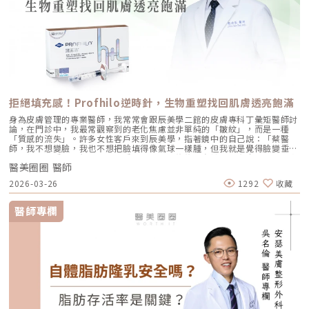
拒絕填充感！Profhilo逆時針，生物重塑找回肌膚透亮飽滿
身為皮膚管理的專業醫師，我常常會跟辰美學二館的皮膚專科丁彙矩醫師討
論，在門診中，我最常觀察到的老化焦慮並非單純的「皺紋」，而是一種
「質感的流失」。許多女性客戶來到辰美學，指著鏡中的自己說：「蔡醫
師，我不想變臉，我也不想把臉填得像氣球一樣腫，但我就是覺得臉變垂
了、乾了，看起來很累。」這種「累感」，往往來自於肌膚真皮層結構的崩
醫美圈圈 醫師
解。過去我們習慣用玻尿酸去「填補」凹陷，或是用電音波去「緊緻」皮
表，但在這兩者之間，其實存在著一個關鍵的空白區：生物重塑（Bio-
2026-03-26
1292
收藏
Remodeling）。這就是為什麼我對 Profhilo 逆時針（俗稱：璞菲洛）情
有獨鍾的原因。一、 重新定義抗老：為什麼妳需要的是「重塑」而非「填
充」？在深入了解 Profhilo逆時針 之前，我們必須先釐清肌膚老化的本
醫師專欄
質。肌膚的年輕度由真皮層的三大支柱決定：水份、膠原蛋白
（Collagen）以及彈力蛋白（Elastin）。多數人對膠原蛋白耳熟能詳，它
就像建築物的「鋼筋水泥」，負責撐起皮膚的厚度與體積；然而，讓肌膚在
做表情後能迅速回彈、維持組織張力的關鍵，其實是彈力蛋白。彈力蛋白就
像支撐鋼筋的「橡皮筋」，不幸的是，人體在青春期過後，彈力蛋白的合成
速度就會大幅下降。當彈力蛋白流失，肌膚就會像失去彈性的鬆緊帶，出現
細紋、毛孔粗大、甚至是難以處理的「鬆弛型下垂」。傳統玻尿酸屬於「填
充型」，主要目的是增加體積（Volumizing），如果過度施打，容易造成
面部僵硬或「醫美臉」。而 Profhilo 逆時針的誕生，是為了從細胞底層進
行「修復與重塑」，讓皮膚自己找回年輕時的彈性。二、 Profhilo 逆時針