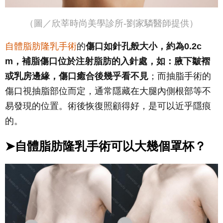
（圖／欣莘時尚美學診所-劉家驎醫師提供）
自體脂肪隆乳手術
的
傷口如針孔般大小，約為0.2c
m，補脂傷口位於注射脂肪的入針處，如：腋下皺褶
或乳房邊緣，傷口癒合後幾乎看不見
；而抽脂手術的
傷口視抽脂部位而定，通常隱藏在大腿內側根部等不
易發現的位置。術後恢復照顧得好，是可以近乎隱痕
的。
➤自體脂肪隆乳手術可以大幾個罩杯？