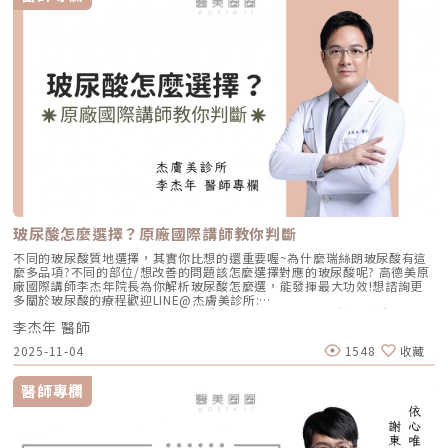
玻尿酸怎麼選擇？原廠國際講師教你判斷
不同的玻尿酸質地選擇，其實你比想的還重要喔~為什麼瑞絲朗玻尿酸有這
麼多品項?不同的部位/想改善的問題該怎麼選擇對應的玻尿酸呢? 高德美原
廠國際講師李杰年院長為你解析玻尿酸怎麼選，能發揮最大功效!想諮詢更
多關於玻尿酸的療程歡迎LINE@杰膚美診所:
https://page.line.me/xhc2941b重點摘要：00:11 玻尿酸作用介紹00:47
李杰年 醫師
玻尿酸分為三大類型02:09 迷思一、玻尿酸打哪裡都可以？02:36 迷思二、
打完下巴蘋果肌看起來怪怪的？03:30 迷思三、臉部鬆弛只能做拉皮嗎？
2025-11-04
1548
收藏
05:00 總結LINE官方帳號一對一咨詢👉https://reurl.cc/x3EQZN歡迎訂閱
我的頻道👉https://reurl.cc/nY51k8關注杰膚美診所FB👉
https://reurl.cc/XQljva杰膚美診所官網👉https://jfmskin.com/關注李杰
醫師專欄
年醫師FB👉https://reurl.cc/Mzk0nm杰膚美診所地址：104台北市中山區
復興北路50號2樓電話：02-8772-6625