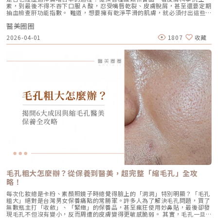
強治療，以達到最佳效果。大部分患者在首次治療後約2至4週，能感受到肌
緻」，若能搭配美音二代 1.5mm 或 3.0mm 的探頭進行分層治療，效果會
素，到最後不得不吞下口服 A 酸，忍受嘴唇乾裂、皮膚脫屑，甚至還要定期
膚保濕度提升與質感柔嫩。完整療程結束後，肌膚彈性、細緻度與毛孔緊實
更全面。2.3 脂肪下移型（贅肉堆積）有些人老化表現是法令紋上方擠出一
抽血檢查肝功能指數。 難道，想要擁有乾淨平滑的肌膚，就必須付出這些
度明顯改善，效果可維持數月，期間因人而異，與個人膚質及保養習慣相
塊肉，或是出現明顯的雙下巴。這類族群除了筋膜拉提，還需要美音二代對
代價嗎？ 隨著醫學美容科技的進步，抗痘治療終於迎來了劃時代的突破。
關。針對肌膚老化較嚴重的患者，醫師會提供客製化療程方案，確保治療成
脂肪組織產生的微熱效應來進行收斂，收緊鬆贅組織，恢復線條的俐落感。
醫美圈圈
全球首款獲得美國 FDA 認證，專門針對「皮脂腺」進行治療的 AviClear 戰
效符合期待。為何完成完整療程後仍需定期補打？雖然Profhilo在第一年完
三、 關於痛感與效果：二代真的不一樣嗎？「醫師，聽說美國音波非常
痘雷射 正式問世。它主打不需依賴藥物、無嚴重副作用，透過專利
成三次療程後，可促進皮膚彈力蛋白的新生，但其成分會在體內逐漸代謝，
2026-04-01
1807
收藏
痛，是真的嗎？」這是許多客人心中的陰影。的確，第一代美國音波因其能
1726nm 波長雷射，從根源「關閉」過度活躍的皮脂腺。 這篇文章將帶你
約在施打後28天開始減少。儘管如此，Profhilo所啟動的生物刺激作用能持
量輸出極為強悍扎實，對某些痛感較敏感的客人來說確實是一大挑戰。但
全面深入了解 AviClear 戰痘雷射的作用原理、與傳統治療的差異、療程細
續約3個月左右。隨著時間流逝，皮膚的保濕度與細胞活化功能會逐漸降
Ultherapy Prime（美音二代）在 2026 年能被醫美圈推崇，關鍵就在於它
節以及真實的術後效果，幫助你評估這項抗痘黑科技是否適合自己。為什麼
低，肌膚質感可能回復至治療前的狀態。加上年齡增長與環境壓力，皮膚細
大幅優化了「舒適度」。3.1 減痛技術的優化美音二代優化了能量輸出的波
痘痘總是反覆發作？看懂萬惡之源「皮脂腺」在認識 AviClear 戰痘雷射之
胞活力下降，因此建議每3至4個月進行一次補打，持續激活肌膚，維持年輕
型與頻率，使熱能釋放更加穩定均勻。在臨床操作中，我發現客人的耐受度
前，我們必須先了解痘痘（痤瘡）究竟是怎麼形成。青春痘的生成機制主要
健康。一項針對40至65歲受試者的研究顯示，接受兩次Profhilo注射（間
顯著提升，不再需要像早期那樣「痛到想哭」。 見效時間：治療當下因組
包含四大關鍵： 皮脂分泌過盛：受到賀爾蒙、壓力、飲食或基因影響，皮
隔30天）後，在1個月與4個月的評估中，皮膚彈性與保濕度均有顯著提
織受熱收縮，會有 10-20% 的即時拉提感。真正的巔峰效果會在術後 2–3
脂腺製造出過多的油脂。 毛囊角化異常：老廢角質無法正常代謝，與油脂
升，且效果可維持至少4個月。受試者自我評估亦反映皺紋減少、肌膚更緊
個月，隨著膠原蛋白的大量新生，輪廓會日益清晰。 維持時間：在規律的
混合後堵塞毛孔，形成粉刺。 痤瘡桿菌增生：堵塞的無氧毛孔成為痤瘡桿
緻，印證持續治療的重要性。（參考來源：Sparavigna et al., 2022）璞
生活作息下，一次優良的治療效果可維持 12–18 個月。四、 蔡醫師的減齡
菌（C. acnes）的溫床，細菌大量繁殖。 發炎反應：細菌代謝物引發免疫
菲洛療程前後注意事項術前： 停止服用抗凝血藥物（如阿斯匹靈、維他命
處方箋：美音二代的精準佈點很多診所標榜「破千條」的音波，但我始終堅
反應，導致紅腫、化膿，形成嚴重的囊腫型或膿皰型痘痘。在這四個環節
E） 治療當天避免化妝、飲酒 保持作息規律，避免熬夜與重度壓力術後：
持：條數不是越多越好，精準度才是關鍵。過多的能量可能造成脂肪萎縮
中，「皮脂分泌過盛」是啟動後續一連串災難的開關。傳統的治療方式，如
24小時內避免按摩施打部位 三天內避免劇烈運動與三溫暖 一週內避免臉部
（臉凹），過少則無感。在辰美學，我會根據每一位客人的臉型厚薄、鬆弛
抗生素主要針對殺菌；外用酸類主要針對去角質。唯有口服 A 酸能夠有效抑
熱敷與刺激性護膚產品 建議加強保濕、防曬，幫助效果延長璞菲洛副作用
程度，規劃專屬的能量地圖。以下是 2026 年我常用的建議處方： 施作區
制皮脂腺分泌，這也是為什麼口服 A 酸過去被視為治療嚴重痘痘的終極武
與風險Profhilo屬於非交聯玻尿酸，不含化學交聯劑，生物相容性極佳，副
域 建議條數參考 蔡醫師臨床改善重點 全臉輪廓拉提 500 – 800 條 筋膜拉
器。然而，口服 A 酸伴隨著全身性的副作用。而 AviClear 戰痘雷射的誕
作用相對少。常見輕微反應包括： 注射處短暫腫脹、微紅 局部輕微瘀青
提改善法令紋 中下臉重點加強 300 – 500 條 筋膜拉提改善嘴邊肉 眼周與提
生，就是為了一次解決這個痛點：我們能不能在不吃藥的情況下，精準且長
（數日內可自行消退） 極少數人可能會有輕微搔癢或壓痛感，通常在數天
眉 100 – 200 條 改善眼尾下垂。 4.1 複合式療程的加乘效果如果想要達到
效地控制皮脂腺？什麼是 AviClear 戰痘雷射？解密 1726nm 的物理奇蹟
內緩解※ 選擇合法診所與原廠授權產品，是避免療程風險最關鍵的因素。
更好的「精緻度」，我常會建議在音波拉提後，搭配再生針（瑞德喜）進行
AviClear 戰痘雷射是一台利用特定波長光能來治療痤瘡的醫療儀器。它的核
為什麼 Profhilo 成為新一代醫美趨勢？隨著醫美觀念的演變，越來越多人
外輪廓的固定，或是以「混合式填充」補足流失的骨架支撐。這種「由內拉
心技術在於突破性的1726nm 波長雷射。1. 為什麼是 1726nm 波長？「專
追求自然、柔和的改善效果，不希望臉部看起來僵硬或過度膨脹。Profhilo
提、由外固定」的複合思維，才是現代抗老的趨勢。五、 2026 醫美行情與
吃油脂」的標靶治療在雷射醫學中，不同的波長會被不同的目標物（如黑色
與傳統填充型療程最大的不同，在於它獨特的「重建」式作用。Profhilo
避坑建議當妳搜尋「美國音波二代價格」時，會發現市場行情落差很大。身
素、血紅素、水分）吸收。1726nm 這個波長非常特殊，它在人體組織
並非單純地填補，而是將高濃度玻尿酸均勻分布於肌膚真皮層，從底層刺激
毛孔粗大怎麼辦？從保養到醫美，超完整「縮毛孔」全攻
為醫師，我必須提醒大家，費用背後包含的是原廠探頭成本、儀器維護、以
中，被皮脂（油脂）吸收的效率，大約是被水分吸收的 2 倍。當 AviClear
膠原蛋白與彈力蛋白新生，啟動肌膚的自我修復能力，讓效果柔和自然，能
及最重要的「醫師的技術與判讀經驗」。 認明原廠授權：施打前請掃描儀
略！
的雷射光束打入真皮層時，能量會精準地被富含油脂的「皮脂腺」大量吸
有效降低傳統填充物可能帶來的異物感，也更貼近肌膚自然老化的邏輯。此
器與探頭 QR Code，確保非水貨或非法翻新探頭。 選擇認證醫師：音波拉
收，進而產生熱能。這些熱能會破壞過度活躍的皮脂腺細胞，變得萎縮、分
外，Profhilo 完美契合了當前醫美市場「微侵入式」與「預防型保養」的
每次化妝總是卡粉、素顏照鏡子時總覺得臉上的「洞洞」特別明顯？「毛孔
提需要精準的解剖學知識，只有受過原廠培訓的醫師，才能在「安全邊界
泌量大幅下降。當沒有過多的油脂，毛孔就不易堵塞，痤瘡桿菌也失去了生
趨勢。它填補了日常保養品與侵入式手術之間的空缺，不需像肉毒桿菌那樣
粗大」絕對是台灣男女保養痛點的常勝軍。許多人為了解決毛孔問題，買了
內」將能量發揮到極致。六、 結語：愛美，是為了成就更好的自己我常
存的養分，痘痘自然就失去了生長的溫床。2. AviCool™ 藍寶石冷卻系統：
限制表情，也不需要像手術拉皮那樣漫長的恢復期。對於生活忙碌、注重效
無數瓶主打「收斂」、「緊緻」的保養品，甚至瘋狂使用妙鼻貼，最後卻發
說，醫美的意義不在於把妳變成另外一個人，而在於「找回最巔峰狀態的
保護表皮，大幅提升舒適度既然要用熱能破壞深層的皮脂腺，表皮會不會被
率的現代人來說，這讓它更容易被接受，成為許多人延緩老化、提升膚質的
現毛孔不但沒有變小，反而周遭的皮膚變得更敏感脆弱。 其實，毛孔一旦
妳」。看著客人在治療後，重新對鏡子裡的自己露出自信的微笑，那是我身
燙傷？這正是 AviClear 的另一項核心專利。機器配備了專屬的 AviCool™