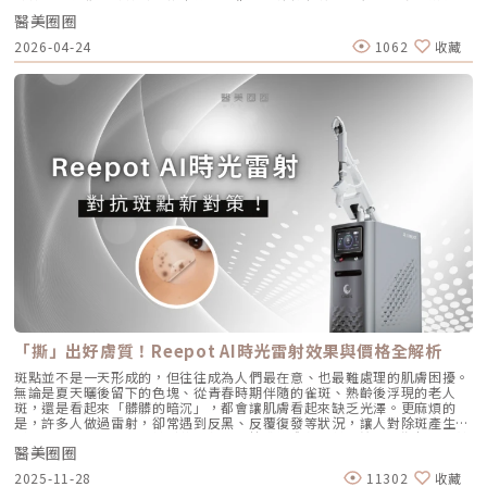
首選。臨床案例分享以下為原廠提供的實際案例，透過Profhilo逆時針療
被撐大，就像是被撐鬆的橡皮筋，光靠日常塗抹保養品是很難「完全逆轉」
為醫師最大的成就感。我會運用 Ultherapy Prime 美國音波第二代的精準
藍寶石接觸式冷卻系統。在雷射擊發前、擊發中與擊發後，冷卻系統會持續
程，觀察治療前後肌膚狀態的變化，供大家參考了解療程效果。璞菲洛
醫美圈圈
的。想要有效改善毛孔粗大，我們必須先搞懂你的毛孔是哪一種「型」，才
技術，結合我對面部結構的美感理解，悉心守護妳每一寸肌膚的張力。如果
將表皮溫度維持在安全的低溫狀態。這不僅能防止表皮熱傷害、避免術後反
Profhilo常見Q&AQ1：PROFHILO和水光療程有什麼差別？ 水光著重在肌
能對症下藥！這篇文章將帶你從日常保養到專業醫美療程，全面拯救毛孔粗
您也對輪廓的流失感到焦慮，或者正猶豫哪種療程最適合自己，歡迎預約來
黑，更大幅降低了療程中的痛感，讓患者在不需要敷麻藥的情況下（視個人
2026-04-24
1062
收藏
膚表層補水，讓皮膚變得水嫩透亮；而PROFHILO作用層次更深，不只補
大的終極對策。為什麼我的毛孔會變大？揭開毛孔粗大的 6大元兇在探討怎
診間，讓我們在一個放鬆、透明的環境下，一起討論出最適合您的減齡計
耐受度而定），也能順利完成治療。AviClear 戰痘雷射 vs. 藍雷射與傳統療
水，還能活化膠原蛋白、彈力蛋白等細胞修復，提升整體彈性與緊緻度。它
麼解決之前，我們得先抓出讓毛孔變大的罪魁禍首。毛孔粗大絕對不是單一
畫。
法：抗痘金大PK過去我們面對嚴重的青春痘，「吞口服A酸」幾乎是唯一的
的特點是透過穩定擴散來刺激肌膚自我修復，不靠刺激或破壞，適合想全面
原因造成的，通常是以下幾個因素交織而成的結果：1. 【油脂型毛孔】：中
終極解方。然而，隨著光電科技的突破，現代的醫美抗痘已經邁入了「精準
改善膚況的人。Q2：可以和電波、音波等療程搭配嗎？ 可與電波、音波等
東油田的擴建工程毛孔是皮脂排出的主要通道。當你的皮脂腺天生比較發
破壞皮脂腺」的新紀元。目前市面上討論度最高的兩大抗痘黑科技，分別是
療程搭配使用，建議間隔約兩週，具體施打順序與時間需由醫師評估。電
達，或是受到氣溫升高、荷爾蒙波動、常吃高油高糖食物影響，導致出油量
AviClear 戰痘雷射與 CAPRI 藍雷射。雖然兩者都主打不吃藥、從根源控
波、音波術後可加速肌膚修復並延長效果，但需等皮膚完全降溫後再進行
大增時，通道就會被迫「擴建」來排出這些大量油脂。2. 【角質型毛孔】：
油，但在波長與作用機制上卻有著根本的差異。我們該如何選擇？它們與傳
Profhilo療程。施打前請務必諮詢醫師，遵從專業建議安排療程。Q3：璞
通道堵塞引發的連鎖反應健康的肌膚會自然代謝老廢角質，但如果代謝異
統的口服A酸又有什麼不同？以下為您全面解析。頂尖對決：AviClear 戰痘
菲洛每年需要打幾次？ 一個完整療程通常包含三次施打，前兩次相隔約一
常，這些廢棄角質就會和皮脂、空氣中的髒污混合在一起，死死地堵塞在毛
雷射 vs. CAPRI 藍雷射這兩款都是目前熱門的無藥物抗痘雷射，雖然目標一
個月，第三次則可在四到六個月後進行。視個人膚況與需求，也可安排後續
孔開口。久而久之，毛孔就像被塞了軟木塞一樣，被越撐越大。3. 【老化型
致，但「作戰策略」卻截然不同：1. AviClear 戰痘雷射（1726nm）：專
加強療程，以延續效果。Q4：頸紋、手部老化也能打嗎？ 可以。Profhilo
毛孔】：膠原蛋白流失的初老警報真皮層中的「膠原蛋白」和「彈力蛋白」
注皮脂腺的「源頭阻斷」作用原理：搭載專利 1726nm 波長，具備極高的
在頸部與手背同樣有良好表現，能改善乾紋與鬆弛，是全方位肌膚重建療
就像是撐起毛孔的堅固地基。隨著年齡增長，或是長期不防曬導致的「光老
「油脂專一性」，能穿透皮膚精準鎖定並加熱肥大的皮脂腺，使其萎縮。核
程。Q5：是否適合所有膚質？ 大多數人皆可接受，但孕婦、哺乳中女性與
化」，地基流失、失去支撐力，毛孔邊緣的肌膚就會順著地心引力往下垂。
心強項：直接從源頭切斷出油量並破壞痘痘的生長環境，主打極長效的抗痘
對玻尿酸過敏者不建議施打。Q6：哪些人適合做Profhilo？需要幾歲才能
4. 【缺水型毛孔】：肌膚乾旱造成的表面危機這點常被許多人忽略！當角質
與控油效果，非常適合追求長期穩定膚況、不想依賴藥物的人。2. CAPRI
做？Profhilo適合有初期老化、乾燥或鬆弛困擾的人，通常建議從30歲以後
層極度缺水時，毛孔周圍的表皮細胞會像失去水分的蘋果一樣乾癟、萎縮，
藍雷射（1450nm + 450nm）：控油＋殺菌的「雙效複合」作用原理：結
就可以評估施作。特別推薦給希望改善膚況，又不想讓五官改變或產生膨脹
無法飽滿排列。在細胞與細胞之間的縫隙變大之下，視覺上毛孔就顯得非常
合 1450nm 的熱能來縮減皮脂腺（控油），同時搭配 450nm 藍光直接消
感的人。Q7：施打Profhilo會很痛嗎？會不會腫？需要修復期嗎？療程過
明顯。5. 【疤痕型毛孔】：手癢硬擠留下的歷史遺跡嚴格來說這已經是「痘
滅表皮的痤瘡桿菌（殺菌）。核心強項：雙管齊下，對於臉上正在急性發
程簡單快速，使用極細針在臉部五個特定位點注射，疼痛感輕微。少數人會
疤」的範疇。過去長了嚴重的發炎性青春痘，或是手癢過度暴力擠壓，導致
炎、紅腫的痘痘，具有極佳的立即退紅與消炎效果，適合需要快速壓制大面
有暫時性紅腫或小腫塊，通常幾小時內可自然消退，不會影響日常活動。
真皮層組織嚴重受損。在傷口修復的過程中產生了纖維化拉扯，最終形成不
積發炎的患者。3. 傳統終極武器：口服A酸（Isotretinoin）作用原理：屬
Q8：Profhilo成分天然嗎？會不會引起過敏？Profhilo採用高純度、非動
可逆的凹洞。6. 【蟎蟲型毛孔】：隱形的微小房客在作怪我們的臉上本來就
於全身性的系統性治療。它能全面抑制皮脂腺分泌、使皮脂腺萎縮，同時促
物來源的玻尿酸，不含常見交聯劑成分，安全性高，過敏反應發生機率非常
有共生的「蠕形蟎蟲」，但當免疫力下降、皮脂分泌失衡，或是過度清潔破
進毛囊正常角化，並大幅減少發炎反應與痤瘡桿菌增生。核心強項：能夠一
「撕」出好膚質！Reepot AI時光雷射效果與價格全解析
低，並獲得歐盟CE安全認證。Profhilo璞菲洛是突破傳統玻尿酸觀念的療
壞皮脂膜時，蟎蟲就會大量異常繁殖。牠們會啃食皮脂、進出毛囊，蟲體的
次打擊痘痘的四大成因，對於嚴重型、結節囊腫型痘痘，或是對其他治療
程，不以填充為主，而是提升肌膚自癒力與膚質的「逆時針保養」新選擇。
排泄物與屍體會引發毛囊發炎，進而把毛孔撐大。如何從日常居家保養穩住
斑點並不是一天形成的，但往往成為人們最在意、也最難處理的肌膚困擾。
（包含抗生素、外用藥膏）無效的頑固型痘痘，具有極高的治癒率與長效
如果你渴望不影響生活的微創保養，並希望從根本改善膚質，Profhilo 絕
毛孔不失控？雖然保養品無法讓已經擴大的毛孔完全「縮回」，但正確的居
無論是夏天曬後留下的色塊、從青春時期伴隨的雀斑、熟齡後浮現的老人
性。需注意事項：伴隨較明顯的副作用，最常見包含嘴唇乾裂、皮膚乾燥脫
對值得你列入考量。在選擇療程前，務必諮詢專業醫師，評估自身膚況與適
家保養，能幫助控制毛孔不再進一步擴張，並改善整體膚質的平滑度。1. 溫
斑，還是看起來「髒髒的暗沉」，都會讓肌膚看起來缺乏光澤。更麻煩的
皮、眼睛乾澀等。此外，孕婦絕對禁用（具致畸胎性），療程期間需配合醫
合方案，才能真正達到年輕又自然的理想狀態。選擇合法診所、專業醫師與
和清潔，不過度刺激：選擇胺基酸系等溫和潔顏產品，一天清潔 1～2 次即
是，許多人做過雷射，卻常遇到反黑、反覆復發等狀況，讓人對除斑產生陰
師定期抽血監測肝功能與血脂，且通常需持續服用數個月至一年以上以達到
原廠產品，是安全變美的不二法門。★溫馨提醒★小編要提醒大家，醫療並
可。避免頻繁使用磨砂或強力去角質產品，以減少對皮膚屏障的刺激。2. 適
影。 Reepot AI時光雷射（仿單名為「蕾璞釹雅各雷射系統」，衛部醫器輸
標準的累積劑量。CAPRI 藍雷射與 AviClear 戰痘雷射最主要的差異，在於
非單純的商業交易，所有的療程都伴隨著風險。因此，作為消費者應該謹慎
度使用酸類，幫助代謝角質：對於油脂分泌較旺或粉刺型毛孔，可在醫師或
醫美圈圈
字第 037165 號）自 2025 年 7 月上市後便迅速受到關注，被視為色素治
「雷射波長」與「對油脂的吸收破壞力」。簡單來說，藍雷射主打「控油加
選擇合適的醫療方案，以確保安全與健康。
專業建議下使用酸類保養品： 水楊酸（BHA）：脂溶性，能深入毛孔幫助
療領域重要新進展。它重新定義了傳統除斑的思維，將以往以熱能為主的
殺菌」的雙效機制，適合用來對付輕中度的痘痘與毛孔粗大問題；而
2025-11-28
11302
收藏
油脂代謝，常用於黑頭與粉刺調理。 果酸（AHA，如甘醇酸、乳酸）：主要
「燒灼式破壞」，轉變為更精準、更可控的「震碎式處理」，再結合 AI 影
1726nm 的戰痘雷射則是專為「阻斷皮脂腺」而生，能精準且深度地破壞