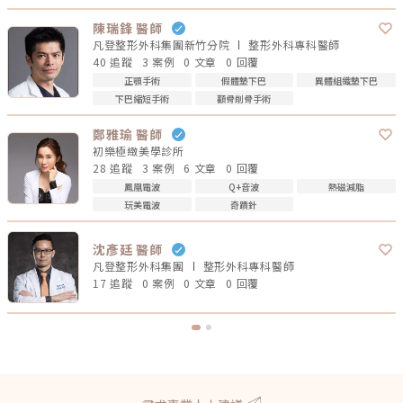
陳瑞鋒 醫師
凡登整形外科集團新竹分院
整形外科專科
醫師
40 追蹤
3 案例
0 文章
0 回覆
正顎手術
假體墊下巴
異體組織墊下巴
下巴縮短手術
顴骨削骨手術
鄭雅瑜 醫師
初樂極緻美學診所
28 追蹤
3 案例
6 文章
0 回覆
鳳凰電波
Q+音波
熱磁減脂
玩美電波
奇蹟針
沈彥廷 醫師
凡登整形外科集團
整形外科專科
醫師
17 追蹤
0 案例
0 文章
0 回覆