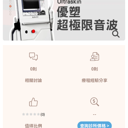
0則
0則
相關討論
療程經驗分享
--
(0)
值得比例
查詢診所價格 >