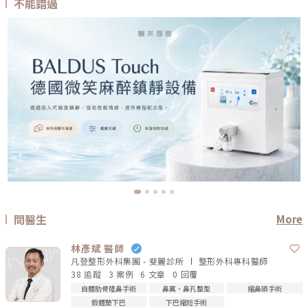
不能錯過
問醫生
More
林彥斌 醫師
凡登整形外科集團 - 斐麗診所
整形外科專科
醫師
38 追蹤
3 案例
6 文章
0 回覆
自體肋骨隆鼻手術
鼻翼、鼻孔整型
縮鼻頭手術
假體墊下巴
下巴縮短手術