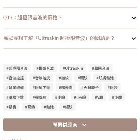
Q13：超極限音波的價格？
民眾最想了解「Ultraskin 超極限音波」的問題是？
#超極限音波
#優塑音波
#Ultraskin
#韓國音波
#音波拉提
#音波拉皮
#皺紋
#頸紋
#肌膚鬆弛
#輪廓線條
#眼尾下垂
#嘴邊肉
#火雞脖子
#眼袋
#眼瞼下垂
#輪廓線
#小臉
#小v臉
#V臉
#小顏
#緊實
#緊緻
#鬆弛
#細紋
聯繫供應商