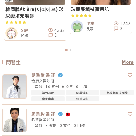
韓國牌Atière(아띠에르) 玻
玻尿酸填補蘋果肌
尿酸填充嘴唇
1242
小李
2
民眾
4333
Say
2
民眾
問醫生
More
胡季倫 醫師
怡康文興診所
1 追蹤
16 案例
0 文章
0 回覆
神力拉提
熱磁減脂
女神動態玻尿酸
皇家肉毒
蜂巢皮秒
周業鈞 醫師
名瑿醫美診所
1 追蹤
3 案例
0 文章
0 回覆