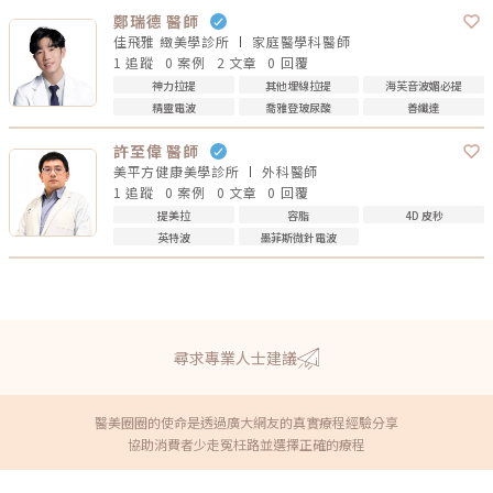
鄭瑞德 醫師
佳飛雅 緻美學診所
家庭醫學科
醫師
1 追蹤
0 案例
2 文章
0 回覆
神力拉提
其他埋線拉提
海芙音波媚必提
精靈電波
喬雅登玻尿酸
善纖達
許至偉 醫師
美平方健康美學診所
外科
醫師
1 追蹤
0 案例
0 文章
0 回覆
提美拉
容脂
4D 皮秒
英特波
墨菲斯微針電波
尋求專業人士建議
醫美圈圈的使命是透過廣大網友的真實療程經驗分享
協助消費者少走冤枉路並選擇正確的療程