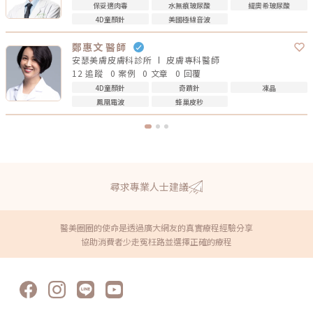
保妥適肉毒
水無痕玻尿酸
緹奧希玻尿酸
4D童顏針
美國極線音波
鄭惠文 醫師
安瑟美膚皮膚科診所
皮膚專科
醫師
12 追蹤
0 案例
0 文章
0 回覆
4D童顏針
奇蹟針
凍晶
鳳凰電波
蜂巢皮秒
尋求專業人士建議
醫美圈圈的使命是透過廣大網友的真實療程經驗分享
協助消費者少走冤枉路並選擇正確的療程