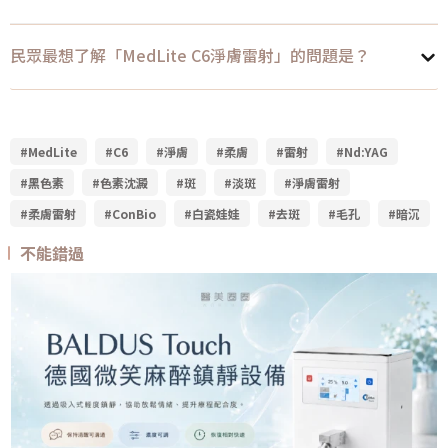
民眾最想了解「MedLite C6淨膚雷射」的問題是？
#MedLite
#C6
#淨膚
#柔膚
#雷射
#Nd:YAG
#黑色素
#色素沈澱
#斑
#淡斑
#淨膚雷射
#柔膚雷射
#ConBio
#白瓷娃娃
#去斑
#毛孔
#暗沉
不能錯過