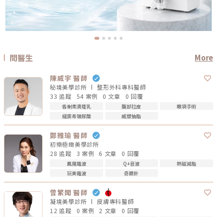
問醫生
More
陳威宇 醫師
秘境美學診所
整形外科專科
醫師
33 追蹤
54 案例
0 文章
0 回覆
香榭柔滴隆乳
腹部拉皮
眼袋手術
緹奧希玻尿酸
威塑抽脂
鄭雅瑜 醫師
初樂極緻美學診所
28 追蹤
3 案例
6 文章
0 回覆
鳳凰電波
Q+音波
熱磁減脂
玩美電波
奇蹟針
曾繁聞 醫師
凝境美學診所
皮膚專科
醫師
12 追蹤
0 案例
2 文章
0 回覆