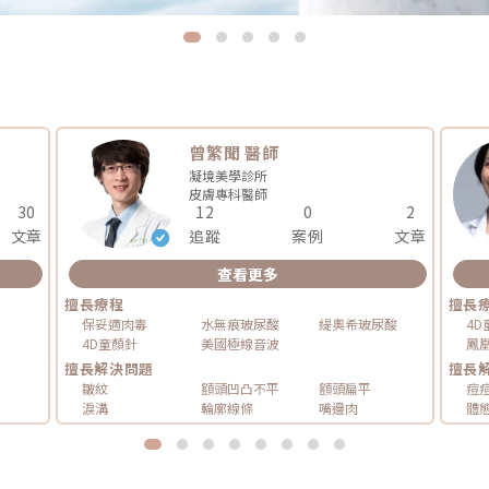
曾繁聞 醫師
凝境美學診所
皮膚專科
醫師
30
12
0
2
文章
追蹤
案例
文章
查看更多
擅長療程
擅長
保妥適肉毒
水無痕玻尿酸
緹奧希玻尿酸
4D
4D童顏針
美國極線音波
鳳
擅長解決問題
擅長
皺紋
額頭凹凸不平
額頭扁平
痘
淚溝
輪廓線條
嘴邊肉
體