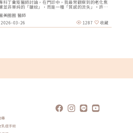
專科丁彙矩醫師討論，在門診中，我最常觀察到的老化焦
隆乳
慮並非單純的「皺紋」，而是一種「質感的流失」。許多
本集一
女性客戶來到辰美學，指著鏡中的自己說：「蔡醫師，我
肪會影
醫美圈圈 醫師
吳名倫
不想變臉，我也不想把臉填得像氣球一樣腫，但我就是覺
到D 
得臉變垂了、乾了，看起來很累。」這種「累感」，往往
摩用自
2026-03-26
1287
收藏
2025
來自於肌膚真皮層結構的崩解。過去我們習慣用玻尿酸去
將給妳
「填補」凹陷，或是用電音波去「緊緻」皮表，但在這兩
說0:
者之間，其實存在著一個關鍵的空白區：生物重塑（Bio-
於手術
Remodeling）。這就是為什麼我對 Profhilo 逆時針（俗
率 會
稱：璞菲洛）情有獨鍾的原因。一、 重新定義抗老：為什
關於手
麼妳需要的是「重塑」而非「填充」？在深入了解
看，自
Profhilo逆時針 之前，我們必須先釐清肌膚老化的本質。
困擾的
肌膚的年輕度由真皮層的三大支柱決定：水份、膠原蛋白
塑大解
（Collagen）以及彈力蛋白（Elastin）。多數人對膠原
@acl
蛋白耳熟能詳，它就像建築物的「鋼筋水泥」，負責撐起
http
皮膚的厚度與體積；然而，讓肌膚在做表情後能迅速回
http
彈、維持組織張力的關鍵，其實是彈力蛋白。彈力蛋白就
http
像支撐鋼筋的「橡皮筋」，不幸的是，人體在青春期過
FBht
後，彈力蛋白的合成速度就會大幅下降。當彈力蛋白流
整形
失，肌膚就會像失去彈性的鬆緊帶，出現細紋、毛孔粗
IGhtt
大、甚至是難以處理的「鬆弛型下垂」。傳統玻尿酸屬於
醫師：
「填充型」，主要目的是增加體積（Volumizing），如果
http
過度施打，容易造成面部僵硬或「醫美臉」。而 Profhilo
IGht
逆時針的誕生，是為了從細胞底層進行「修復與重塑」，
整形外
讓皮膚自己找回年輕時的彈性。二、 Profhilo 逆時針的科
1電話：
肉毒
學核心：NAHYCO™ 專利技術Profhilo逆時針來自瑞士著
名的 IBSA 製藥集團。身為專業醫師，我非常看重產品的
女乳症手術
「純淨度」與「穩定性」。Profhilo 之所以能在國際醫美