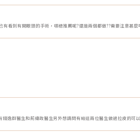
有看到有開眼頭的手術，哪總推薦呢?還是兩個都做??需要注意甚麼嗎
有錢逸群醫生和荊緯政醫生另外想請問有給這兩位醫生做過拉皮的可以分