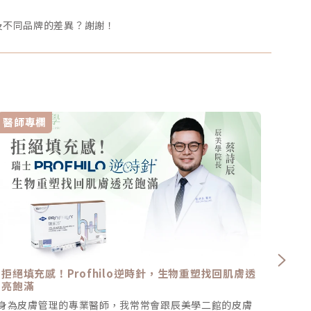
及不同品牌的差異？謝謝！
醫師專欄
醫師
拒絕填充感！Profhilo逆時針，生物重塑找回肌膚透
自體
亮飽滿
身為皮膚管理的專業醫師，我常常會跟辰美學二館的皮膚
脂肪