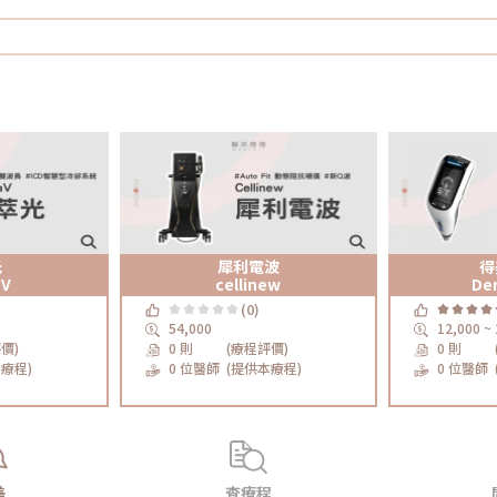
光
犀利電波
得
aV
cellinew
De
(0)
54,000
12,000 ~
價)
0 則
(療程評價)
0 則
療程)
0 位醫師
(提供本療程)
0 位醫師
美
查療程