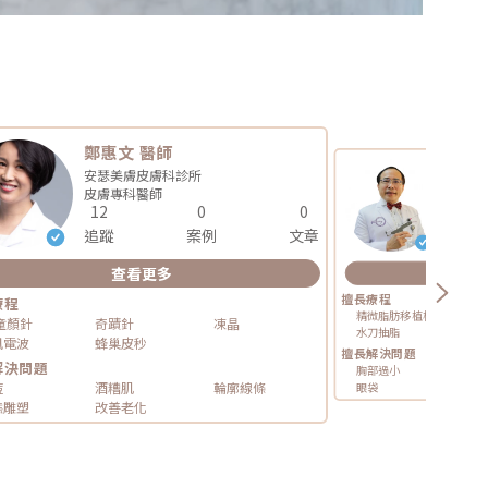
鄭惠文 醫師
林才民
安瑟美膚皮膚科診所
林才民
皮膚專科
醫師
整形外
12
0
0
15
追蹤
案例
文章
追蹤
查看更多
查
擅長療程
療程
精微脂肪移植槍
童顏針
奇蹟針
凍晶
水刀抽脂
眼袋
凰電波
蜂巢皮秒
擅長解決問題
解決問題
胸部過小
乳房
痘
酒糟肌
輪廓線條
眼袋
肌膚
態雕塑
改善老化