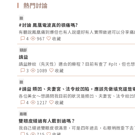
熱門討論
臉
#討論 鳳凰電波真的很痛嗎?
有聽說鳳凰痛到爆但也有人說還好有人實際做過可以分享痛
4
967
收藏
頸部
請益
請益脖紋（先天性）適合的療程？目前有查了 #plt，但也
3
1089
收藏
臉
#請益 頰凹、夫妻宮、法令紋凹陷，應該先做填充還是
4
1217
收藏
眉眼
雙眼皮縫過有人載割過嗎？
我自己縫過雙眼皮很滿意，可是四年過去，右眼稍微垂下去
5
715
收藏