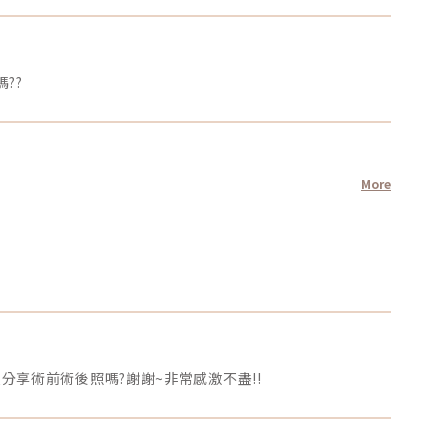
??
More
享術前術後照嗎?謝謝~非常感激不盡!!