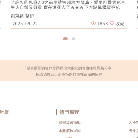
麼
了許久的思庭2.0之前早就被超粒方隆鼻、愛里削骨等影片
你
生火自然又好看 實在燒死人了🔥🔥🔥下方點擊購買連結
🔗⬇️⬇️⬇️https://lin.ee/DLnEwZE( 此為預購商品 煩請耐
謝東穎 醫師
心等候回覆 )思庭大改造方案內容物💁‍♀️五爪前額拉提*1👃
結構式隆鼻*1 (加購縮鼻翼、敲鼻骨、貴族手術)👄微笑嘴
2025-09-22
1853
收藏
尿
角*1 (加購嘴邊肉拉提)重點摘要：00:00 搶先看⚡⚡01:43
開箱手術方案內容物02:02 上臉眉眼分析 : 五爪前額拉提
總
02:36 中臉隆鼻分析 : 結構式隆鼻合併貴族手術03:58 下臉
唇巴分析 : 微笑嘴角+嘴扁肉拉提04:43 華麗買家秀05:25
美
五星好評分享⭐⭐⭐⭐⭐▸▸歡迎合作洽談：
followheart.marketing@gmail.com◂◂依心唯美整形外
科診所地址｜台北市信義區基隆路二段15號2樓電話｜
（02）2345-6777官方網站｜
https://www.followheart.com.tw/官方諮詢｜
醫美圈圈的使命是透過廣大網友的真實療程經驗分享
https://follow-heart.com/line臉書粉專｜
協助消費者少走冤枉路並選擇正確的療程
https://follow-heart.com/case_fbIG追起來｜
https://follow-heart.com/case_igWeChat ID｜
Dr_followheart
地圖
熱門療程
-顯微套管抽脂
-天使
-水無痕玻尿酸
-男性