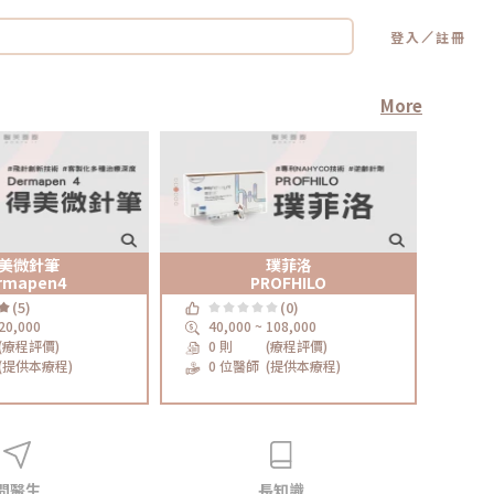
／
登入
註冊
More
美微針筆
璞菲洛
rmapen4
PROFHILO
(5)
(0)
 20,000
40,000 ~ 108,000
4,
(療程評價)
0 則
(療程評價)
0 
(提供本療程)
0 位醫師
(提供本療程)
0
問醫生
長知識