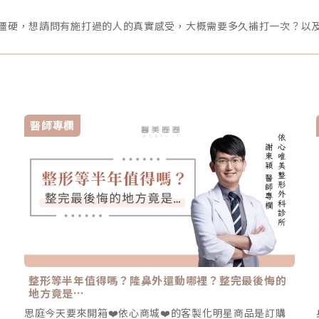
僵硬，想請問有施打過的人的真實感受，大概需要多久補打一次？以
醫師專欄
整形等半年值得嗎？隆鼻外還動哪裡？整完最後悔的
地方竟是…
瑞
思庭今天要來開箱❤️依心商城❤️的客製化明星商品是訂購