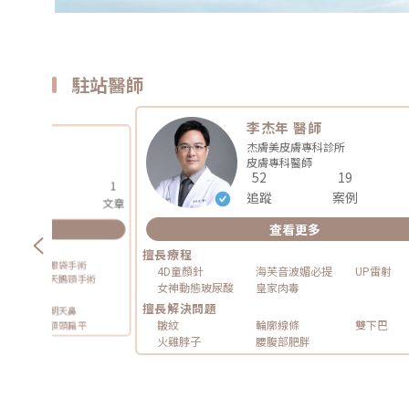
駐站醫師
李杰年 醫師
醫師
杰膚美皮膚專科診所
皮膚專科
醫師
醫師
52
19
5
1
追蹤
案例
案例
文章
查看更多
更多
擅長療程
ex 隆鼻手術
眼袋手術
4D童顏針
海芙音波媚必提
UP雷射
海芙音波
天鵝頸手術
女神動態玻尿酸
皇家肉毒
擅長解決問題
低
朝天鼻
皺紋
輪廓線條
雙下巴
條
額頭扁平
火雞脖子
腰腹部肥胖