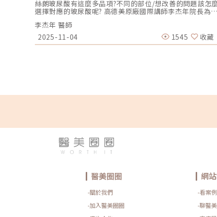
絲朗玻尿酸有這麼多品項?不同的部位/想改善的問題該怎
選擇對應的玻尿酸呢? 高德美原廠國際講師李杰年院長為
解析玻尿酸怎麼選，能發揮最大功效!想諮詢更多關於玻尿
李杰年 醫師
酸的療程歡迎LINE@杰膚美診所:
https://page.line.me/xhc2941b重點摘要：00:11 玻尿
2025-11-04
1545
收藏
酸作用介紹00:47 玻尿酸分為三大類型02:09 迷思一、玻
酸打哪裡都可以？02:36 迷思二、打完下巴蘋果肌看起來
怪怪的？03:30 迷思三、臉部鬆弛只能做拉皮嗎？05:00 
結LINE官方帳號一對一咨詢👉https://reurl.cc/x3EQZN
歡迎訂閱我的頻道👉https://reurl.cc/nY51k8關注杰膚
診所FB👉https://reurl.cc/XQljva杰膚美診所官網👉
https://jfmskin.com/關注李杰年醫師FB👉
https://reurl.cc/Mzk0nm杰膚美診所地址：104台北市
中山區復興北路50號2樓電話：02-8772-6625
醫美圈圈
網站
-關於我們
-看案例
-加入醫美圈圈
-聊醫美