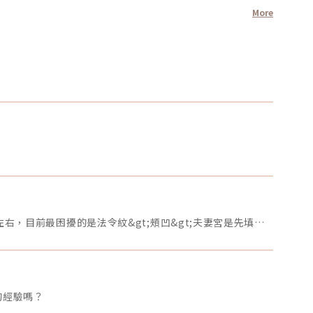
More
各位美女～想請問我目前的狀況是頰凹、夫妻宮、法令紋凹陷，去醫美診所諮詢，他是建議我電音波也要做，但療程下來要20萬左右，目前最困擾的是法令紋&gt;頰凹&gt;夫妻宮是先填充完再打電波嗎？還是先打電波再填充呢～～Â
的經驗嗎？