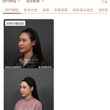
熱門療程
全部都看
熱門療程
音波拉皮
眉眼
肉毒桿菌
膠原蛋白增生
皮秒雷
皮瓣分離植髮