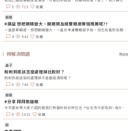
5
715
收藏
眉眼
#請益 想把眼睛變大，開眼頭及縫雙眼皮哪個推薦呢??
一直是單眼皮，想把眼睛變大，一直在考慮雙眼皮手術，但也有看到有開眼頭的手術，哪總推薦呢?還是兩個都做??需要注意甚麼嗎??
4
942
收藏
待解決問題
More
鼻子
粉刺到底該怎麼處理掉比較好？
粉刺到底該如何處理掉才能徹底清除呢？
0
740
收藏
眉眼
#分享 拜拜熊貓眼
今天要來帶大家介紹的是我打熊貓針的診所位在📍台北市大安區的✨秘X美學診所✨診所走一個漂亮舒適的風格，讓人感到安心還有一區可愛的零食區，可以泡熱飲吃零食通常都是跟醫美咨詢師資訊完後就會進到診療室醫師會再詳細說明一下療程，有什麼問題也可以立馬問醫生，為我施打的醫生是Mr.陳 醫師🧑‍⚕️超級幽默親和力十足😆 為很怕打針的我轉移了不少注意力！選對醫師真的很重要🙌🏻外面還有一區休息區，是獨立的座位空間，可以坐在沙發上休息，整個環境都很舒適～推給大家✌🏻
0
1031
收藏
臉