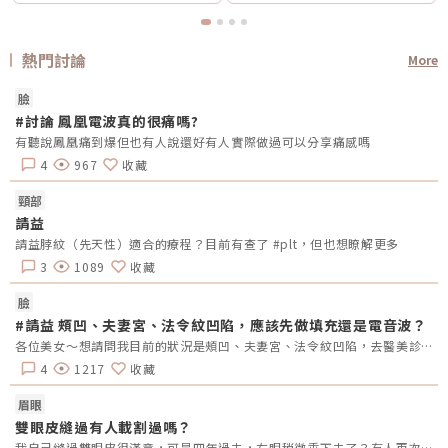
熱門討論
More
臉
#討論 鳳凰電波真的很痛嗎?
有聽說鳳凰痛到爆但也有人說還好有人實際做過可以分享痛感嗎
4
967
收藏
頸部
請益
請益脖紋（先天性）適合的療程？目前有查了 #plt，但也想瞭解更多
3
1089
收藏
臉
#請益 頰凹、夫妻宮、法令紋凹陷，應該先做填充還是電音波？
各位美女～想請問我目前的狀況是頰凹、夫妻宮、法令紋凹陷，去醫美診所諮詢，他是建議我電音波也要做，但療程下來要20萬左右，目前最困擾的是法令紋&gt;頰凹&gt;夫妻宮是先填充完再打電波嗎？還是先打電波再填充呢～～Â
4
1217
收藏
眉眼
雙眼皮縫過有人載割過嗎？
我自己縫過雙眼皮很滿意，可是四年過去，右眼稍微垂下去了？有人再次縫？或者換成割的？又或者聽說可以去掉一些眼皮脂肪的經驗嗎？