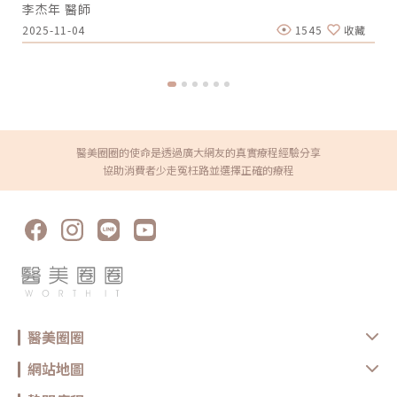
李杰年 醫師
00:47 玻尿酸分為三大類型02:09 迷思一、玻尿酸打哪裡都可以？
02:36 迷思二、打完下巴蘋果肌看起來怪怪的？03:30 迷思三、臉部鬆
2025-11-04
1545
收藏
弛只能做拉皮嗎？05:00 總結LINE官方帳號一對一咨詢👉
https://reurl.cc/x3EQZN歡迎訂閱我的頻道👉
https://reurl.cc/nY51k8關注杰膚美診所FB👉
https://reurl.cc/XQljva杰膚美診所官網👉https://jfmskin.com/關注
李杰年醫師FB👉https://reurl.cc/Mzk0nm杰膚美診所地址：104台北
市中山區復興北路50號2樓電話：02-8772-6625
醫美圈圈的使命是透過廣大網友的真實療程經驗分享
協助消費者少走冤枉路並選擇正確的療程
醫美圈圈
網站地圖