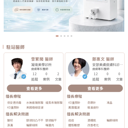
駐站醫師
曾繁聞 醫師
鄭惠文 醫師
凝境美學診所
安瑟美膚皮膚科診所
皮膚專科
醫師
皮膚專科
醫師
12
0
2
12
0
0
追蹤
案例
文章
追蹤
案例
文章
查看更多
查看更多
擅長療程
擅長療程
保妥適肉毒
水無痕玻尿酸
緹奧希玻尿酸
4D童顏針
奇蹟針
凍晶
4D童顏針
美國極線音波
鳳凰電波
蜂巢皮秒
擅長解決問題
擅長解決問題
皺紋
額頭凹凸不平
額頭扁平
痘痘
酒糟肌
輪廓線條
淚溝
輪廓線條
嘴邊肉
體態雕塑
改善老化