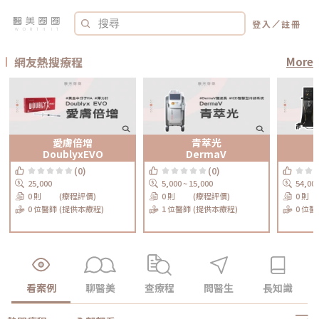
／
登入
註冊
網友熱搜療程
More
愛膚倍增
青萃光
DoublyxEVO
DermaV
(0)
(0)
25,000
5,000 ~ 15,000
54,00
0 則
(療程評價)
0 則
(療程評價)
0 則
0 位醫師
(提供本療程)
1 位醫師
(提供本療程)
0 位醫
看案例
聊醫美
查療程
問醫生
長知識