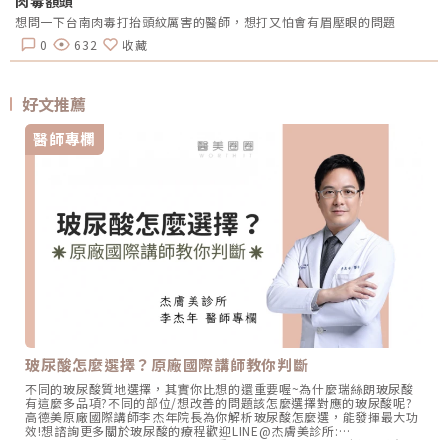
肉毒額頭
想問一下台南肉毒打抬頭紋厲害的醫師，想打又怕會有眉壓眼的問題
0
632
收藏
好文推薦
醫師專欄
玻尿酸怎麼選擇？原廠國際講師教你判斷
不同的玻尿酸質地選擇，其實你比想的還重要喔~為什麼瑞絲朗玻尿酸
有這麼多品項?不同的部位/想改善的問題該怎麼選擇對應的玻尿酸呢?
高德美原廠國際講師李杰年院長為你解析玻尿酸怎麼選，能發揮最大功
效!想諮詢更多關於玻尿酸的療程歡迎LINE@杰膚美診所:
https://page.line.me/xhc2941b重點摘要：00:11 玻尿酸作用介紹