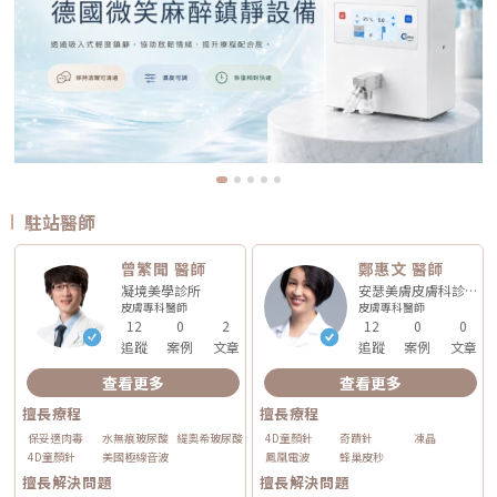
駐站醫師
曾繁聞 醫師
鄭惠文 醫師
凝境美學診所
安瑟美膚皮膚科診所
皮膚專科
醫師
皮膚專科
醫師
12
0
2
12
0
0
追蹤
案例
文章
追蹤
案例
文章
查看更多
查看更多
擅長療程
擅長療程
保妥適肉毒
水無痕玻尿酸
緹奧希玻尿酸
4D童顏針
奇蹟針
凍晶
4D童顏針
美國極線音波
鳳凰電波
蜂巢皮秒
擅長解決問題
擅長解決問題