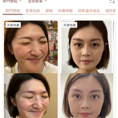
熱門療程
全部都看
熱門療程
音波拉皮
眉眼
肉毒桿菌
膠原蛋白增生
皮秒雷
天使肉毒
天使肉毒