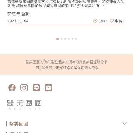
高德美原廠國際講師李杰年院長為你解析玻尿酸怎麼選，能發揮最大功
效!想諮詢更多關於玻尿酸的療程歡迎LINE@杰膚美診所:
https://page.line.me/xhc2941b重點摘要：00:11 玻尿酸作用介紹
李杰年 醫師
00:47 玻尿酸分為三大類型02:09 迷思一、玻尿酸打哪裡都可以？
02:36 迷思二、打完下巴蘋果肌看起來怪怪的？03:30 迷思三、臉部鬆
2025-11-04
1549
收藏
弛只能做拉皮嗎？05:00 總結LINE官方帳號一對一咨詢👉
https://reurl.cc/x3EQZN歡迎訂閱我的頻道👉
https://reurl.cc/nY51k8關注杰膚美診所FB👉
https://reurl.cc/XQljva杰膚美診所官網👉https://jfmskin.com/關注
李杰年醫師FB👉https://reurl.cc/Mzk0nm杰膚美診所地址：104台北
市中山區復興北路50號2樓電話：02-8772-6625
醫美圈圈的使命是透過廣大網友的真實療程經驗分享
協助消費者少走冤枉路並選擇正確的療程
醫美圈圈