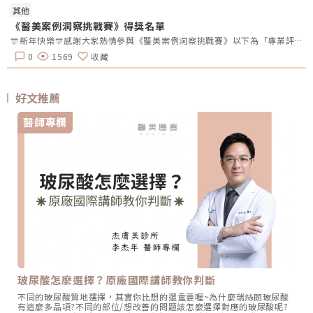
其他
《醫美案例洞察挑戰賽》得獎名單
🎊新年快樂🎊感謝大家熱情參與《醫美案例洞察挑戰賽》以下為「專業評論獎得獎名單」、「活躍參與獎得獎者」及 「推薦好友獲獎者」！獎項將於 02/10（一）前陸續發放，請得獎者耐心等待小編通知💌還沒加入醫美圈圈官方LINE的朋友，記得趕快加入哦💖「點我加入醫美圈圈官方LINE」📢未來我們將舉辦更多有趣的活動，請持續關注，和我們一起探索醫美新知，解鎖更多驚喜獎勵✨ 專業評論獎《7-11購物金50元》 第一週得獎者 第二週得獎者 第三週得獎者 第四週得獎者 五 Timmy Cai 仁者 秦先生 Alita patty Er Yu 昱慧 Jenny T 仁者 秦先生 Er Yu Er Yu Er Yu Jenny T 仁者 仁者 秦先生 Alita Alita 秦先生 fff 小玲 Benson fff Lynnn Iris H MK 五 Jenny T fff 軒軒 軒軒 Chaowei Lynnn Jenny T Lynnn Alita Kimiko 活躍參與獎得獎者《7-11購物金100元》 仁者 Er Yu 秦先生 Alita 小玲 Jenny T Lynnn fff 推薦好友得獎者 獲得獎勵 仁者 LINE Points 10 點數 軒軒 LINE Points 5 點數 Chaowei LINE Points 10 點數
0
1569
收藏
好文推薦
醫師專欄
玻尿酸怎麼選擇？原廠國際講師教你判斷
不同的玻尿酸質地選擇，其實你比想的還重要喔~為什麼瑞絲朗玻尿酸
有這麼多品項?不同的部位/想改善的問題該怎麼選擇對應的玻尿酸呢?