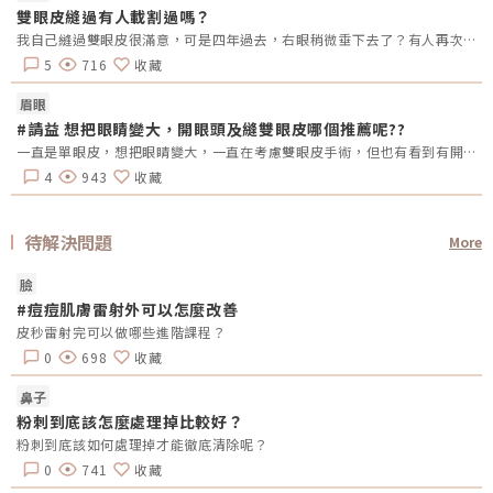
雙眼皮縫過有人載割過嗎？
我自己縫過雙眼皮很滿意，可是四年過去，右眼稍微垂下去了？有人再次縫？或者換成割的？又或者聽說可以去掉一些眼皮脂肪的經驗嗎？
5
716
收藏
眉眼
#請益 想把眼睛變大，開眼頭及縫雙眼皮哪個推薦呢??
一直是單眼皮，想把眼睛變大，一直在考慮雙眼皮手術，但也有看到有開眼頭的手術，哪總推薦呢?還是兩個都做??需要注意甚麼嗎??
4
943
收藏
待解決問題
More
臉
#痘痘肌膚雷射外可以怎麼改善
皮秒雷射完可以做哪些進階課程？
0
698
收藏
鼻子
粉刺到底該怎麼處理掉比較好？
粉刺到底該如何處理掉才能徹底清除呢？
0
741
收藏