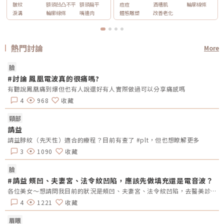
皺紋
額頭凹凸不平
額頭扁平
痘痘
酒糟肌
輪廓線條
淚溝
輪廓線條
嘴邊肉
體態雕塑
改善老化
熱門討論
More
臉
#討論 鳳凰電波真的很痛嗎?
有聽說鳳凰痛到爆但也有人說還好有人實際做過可以分享痛感嗎
4
968
收藏
頸部
請益
請益脖紋（先天性）適合的療程？目前有查了 #plt，但也想瞭解更多
3
1090
收藏
臉
#請益 頰凹、夫妻宮、法令紋凹陷，應該先做填充還是電音波？
各位美女～想請問我目前的狀況是頰凹、夫妻宮、法令紋凹陷，去醫美診所諮詢，他是建議我電音波也要做，但療程下來要20萬左右，目前最困擾的是法令紋&gt;頰凹&gt;夫妻宮是先填充完再打電波嗎？還是先打電波再填充呢～～Â
4
1221
收藏
眉眼