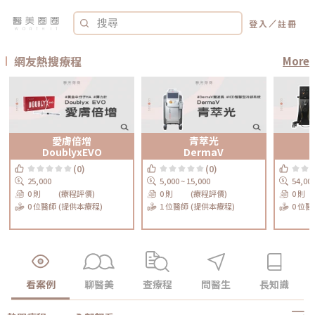
／
登入
註冊
網友熱搜療程
More
愛膚倍增
青萃光
DoublyxEVO
DermaV
(0)
(0)
25,000
5,000 ~ 15,000
54,00
0 則
(療程評價)
0 則
(療程評價)
0 則
0 位醫師
(提供本療程)
1 位醫師
(提供本療程)
0 位醫
看案例
聊醫美
查療程
問醫生
長知識