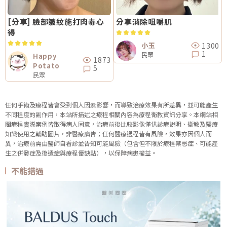
[分享] 臉部皺紋施打肉毒心
分享消除咀嚼肌
得
1300
小玉
1
民眾
Happy
1873
Potato
5
民眾
任何手術及療程皆會受到個人因素影響，而導致治療效果有所差異，並可能產生
不同程度的副作用，本站所描述之療程相關內容為療程衛教資訊分享。本網站相
關療程實際案例皆取得病人同意，治療前後比較影像僅供診療說明、衛教及醫療
知識使用之輔助圖片，非醫療廣告；任何醫療過程皆有風險，效果亦因個人而
異，治療前需由醫師自看診並告知可能風險（包含但不限於療程禁忌症、可能產
生之併發症及後遺症與療程優缺點），以保障病患權益。
不能錯過