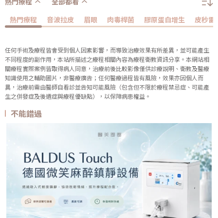
熱門療程
全部都看
熱門療程
音波拉皮
眉眼
肉毒桿菌
膠原蛋白增生
皮秒雷
任何手術及療程皆會受到個人因素影響，而導致治療效果有所差異，並可能產生
不同程度的副作用，本站所描述之療程相關內容為療程衛教資訊分享。本網站相
關療程實際案例皆取得病人同意，治療前後比較影像僅供診療說明、衛教及醫療
知識使用之輔助圖片，非醫療廣告；任何醫療過程皆有風險，效果亦因個人而
異，治療前需由醫師自看診並告知可能風險（包含但不限於療程禁忌症、可能產
生之併發症及後遺症與療程優缺點），以保障病患權益。
不能錯過