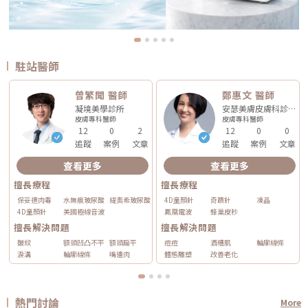
駐站醫師
曾繁聞 醫師
鄭惠文 醫師
凝境美學診所
安瑟美膚皮膚科診所
皮膚專科
醫師
皮膚專科
醫師
12
0
2
12
0
0
追蹤
案例
文章
追蹤
案例
文章
查看更多
查看更多
擅長療程
擅長療程
保妥適肉毒
水無痕玻尿酸
緹奧希玻尿酸
4D童顏針
奇蹟針
凍晶
4D童顏針
美國極線音波
鳳凰電波
蜂巢皮秒
擅長解決問題
擅長解決問題
皺紋
額頭凹凸不平
額頭扁平
痘痘
酒糟肌
輪廓線條
淚溝
輪廓線條
嘴邊肉
體態雕塑
改善老化
熱門討論
More