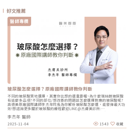
好文推薦
醫師專欄
玻尿酸怎麼選擇？原廠國際講師教你判斷
不同的玻尿酸質地選擇，其實你比想的還重要喔~為什麼瑞絲朗玻尿酸
有這麼多品項?不同的部位/想改善的問題該怎麼選擇對應的玻尿酸呢?
高德美原廠國際講師李杰年院長為你解析玻尿酸怎麼選，能發揮最大功
效!想諮詢更多關於玻尿酸的療程歡迎LINE@杰膚美診所:
https://page.line.me/xhc2941b重點摘要：00:11 玻尿酸作用介紹
李杰年 醫師
00:47 玻尿酸分為三大類型02:09 迷思一、玻尿酸打哪裡都可以？
02:36 迷思二、打完下巴蘋果肌看起來怪怪的？03:30 迷思三、臉部鬆
2025-11-04
1543
收藏
弛只能做拉皮嗎？05:00 總結LINE官方帳號一對一咨詢👉
https://reurl.cc/x3EQZN歡迎訂閱我的頻道👉
https://reurl.cc/nY51k8關注杰膚美診所FB👉