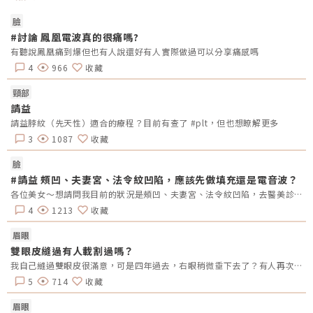
臉
#討論 鳳凰電波真的很痛嗎?
有聽說鳳凰痛到爆但也有人說還好有人實際做過可以分享痛感嗎
4
966
收藏
頸部
請益
請益脖紋（先天性）適合的療程？目前有查了 #plt，但也想瞭解更多
3
1087
收藏
臉
#請益 頰凹、夫妻宮、法令紋凹陷，應該先做填充還是電音波？
各位美女～想請問我目前的狀況是頰凹、夫妻宮、法令紋凹陷，去醫美診所諮詢，他是建議我電音波也要做，但療程下來要20萬左右，目前最困擾的是法令紋&gt;頰凹&gt;夫妻宮是先填充完再打電波嗎？還是先打電波再填充呢～～Â
4
1213
收藏
眉眼
雙眼皮縫過有人載割過嗎？
我自己縫過雙眼皮很滿意，可是四年過去，右眼稍微垂下去了？有人再次縫？或者換成割的？又或者聽說可以去掉一些眼皮脂肪的經驗嗎？
5
714
收藏
眉眼