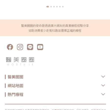
https://reurl.cc/XQljva杰膚美診所官網👉https://jfmskin.com/關注
李杰年醫師FB👉https://reurl.cc/Mzk0nm杰膚美診所地址：104台北
市中山區復興北路50號2樓電話：02-8772-6625
醫美圈圈的使命是透過廣大網友的真實療程經驗分享
協助消費者少走冤枉路並選擇正確的療程
醫美圈圈
網站地圖
熱門療程