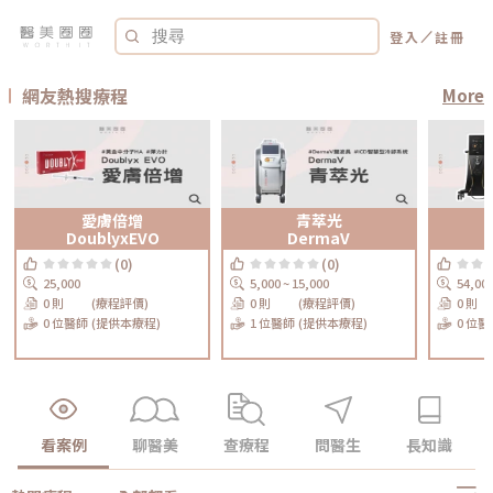
／
登入
註冊
網友熱搜療程
More
愛膚倍增
青萃光
DoublyxEVO
DermaV
(0)
(0)
25,000
5,000 ~ 15,000
54,00
0 則
(療程評價)
0 則
(療程評價)
0 則
0 位醫師
(提供本療程)
1 位醫師
(提供本療程)
0 位醫
看案例
聊醫美
查療程
問醫生
長知識