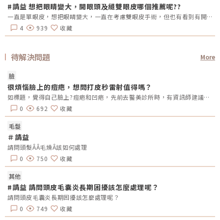
#請益 想把眼睛變大，開眼頭及縫雙眼皮哪個推薦呢??
一直是單眼皮，想把眼睛變大，一直在考慮雙眼皮手術，但也有看到有開眼頭的手術，哪總推薦呢?還是兩個都做??需要注意甚麼嗎??
4
939
收藏
待解決問題
More
臉
很煩惱臉上的痘疤，想問打皮秒雷射值得嗎？
如標題，覺得自己臉上?️痘疤和凹疤，先前去醫美診所時，有資訊師建議達到皮秒，但我不知道會不會容易引起過敏？想請問有打過的人，覺得值得嗎？
0
692
收藏
毛髮
＃請益
請問頭髮ÂÂ毛燥Â該如何處理
0
750
收藏
其他
#請益 請問頭皮毛囊炎長期困擾該怎麼處理呢？
請問頭皮毛囊炎長期困擾該怎麼處理呢？
0
749
收藏