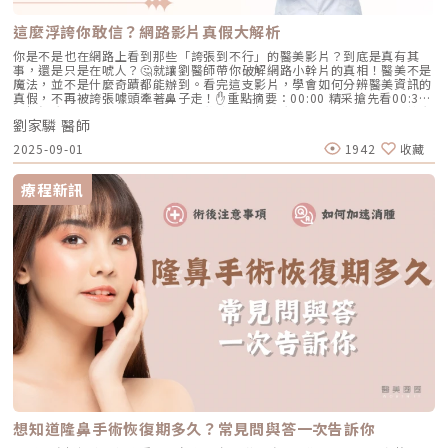
師、蔡詩辰醫師與王祚軒醫師分別從混合型材料、緊緻支撐與外輪廓規劃切
入，注射治療正逐漸走出單純補充體積的框架。再生美學的應用也延伸至眼
這麼浮誇你敢信？網路影片真假大解析
周、膚質與毛髮領域。陳昱璁醫師分享膠原蛋白增生劑在眼周自然美學中的
應用，薛乃維醫師探討NeoFilera與膠原相關治療，簡銘成醫師則將焦點帶
你是不是也在網路上看到那些「誇張到不行」的醫美影片？到底是真有其
到自體微移植與雄性禿治療。雖然三項講題治療部位與方式不同，卻都顯示
事，還是只是在唬人？🤔就讓劉醫師帶你破解網路小幹片的真相！醫美不是
再生醫學的應用正逐漸拓展至更多臨床需求。在新材料與新技術受到關注的
魔法，並不是什麼奇蹟都能辦到。看完這支影片，學會如何分辨醫美資訊的
同時，林挺松醫師也以臉部過度填充症候群與間質纖維化為題，重新檢視注
真假，不再被誇張噱頭牽著鼻子走！✋重點摘要：00:00 精采搶先看00:32
射治療可能帶來的長期組織變化，也為再生與複合治療的熱潮加入重要的風
破解網路上迷思00:37 迷思一、術後速效腿部抽脂01:02 Q：80公斤要抽脂
險反思。外泌體與結構再生，為再生美學打開更多可能白色疤痕治療、外泌
劉家驎 醫師
有什麼建議？01:18 迷思二、臉部拉皮回春術01:46 迷思三、一小時無痕筋
體應用與臉部結構再生，是本屆研討會另一組受到關注的議題。討論焦點回
膜提升02:32 迷思四、速成平坦小腹02:56 Q：多次抽脂可能達到這樣的效
2025-09-01
1942
收藏
到不同皮膚與老化問題，思考治療方式該如何整合，才能更符合組織本身的
果嗎？03:25 劉家驎醫師貼心小提醒💻📱✉️看完後有興趣的，速洽小編詢問
條件。在白色疤痕與皮膚修復領域，曹賜斌醫師分享微皮移植與外泌體的搭
⬇️真人諮詢｜https://lin.ee/DOX0Qme官網資訊｜
配應用；林亮辰醫師探討外泌體結合雷射治療的臨床策略；鄭國良醫師則進
https://www.newstardr.com/臉書粉專｜
療程新訊
一步討論能量儀器、非能量治療與外泌體之間的整合。不同講題共同指出，
https://www.facebook.com/newstardrIG看案例｜
外觀相似的疤痕，可能因為成因、深度與周圍組織狀態不同，而需要不同的
https://www.instagram.com/newstar.fashion.beauty/脂肪剋星 劉家
治療安排。再生美學的討論也延伸至臉部結構與支撐。梁仲斌醫師從蘋果肌
驎-劉賢佐醫師粉專｜https://www.facebook.com/drliu0127/脂肪剋星
復位切入，探討中臉支撐與輪廓之間的關係；孫克嘉醫師則分享麗珠蘭系列
劉家驎-劉賢佐醫師IG｜https://www.instagram.com/easojialin/免付費
在膚質與組織修復上的臨床應用。這些議題也提醒消費者，法令紋、嘴邊肉
諮詢專線：0800-267-518-欣莘時尚美學診所🚩台北市中山區長安東路二段
或輪廓模糊，背後可能與脂肪位移、支撐減弱或皮膚鬆弛有關，並非單純增
63號2樓捷運松江南京站4號出口（步行約5分鐘）🚩台北市大安區忠孝東路
加填充量就能改善。延續臉部支撐的討論，CaHA 結構再生專題進一步將焦
四段54號2樓捷運忠孝復興站3號出口(步行約30秒)-▸▸歡迎合作洽談：
點帶到材料演進、細胞外基質與組織重建。楊仕安醫師、陳咸伸醫師、蘇承
info@newstardr.com◂◂🔹圖片案例為本診所治療並簽署授權書同意曝光🔹
偉醫師與張光正醫師，分別從材料發展、結構填充、細胞外基質再生與臉部
任何治療效果皆因人而異，須由醫師當面與您溝通並進行評估
支撐切入，也讓「再生美學」不再是促進膠原生成，而是進一步連結材料特
性、組織反應與整體臉部結構。對消費者而言，與其急著追逐外泌體、
CaHA 或其他熱門再生療程，更重要的是先釐清自己在意的問題。新技術提
供更多選擇，但真正能否發揮價值，取決於適應症判斷與整體治療規劃。儀
器與手術持續進化，真正考驗的是臨床判斷醫美儀器持續更新，療程種類也
繁多，但真正左右治療結果的，從來不只是設備本身。本屆光電與整形外科
相關議程，將焦點放在能量選擇、適應症判斷、操作策略與醫療安全，也讓
技術進步背後所需要的臨床判斷更加清楚。在能量治療方面，莊德揚醫師從
想知道隆鼻手術恢復期多久？常見問與答一次告訴你
單極電波的操作重點切入，分享如何提升治療穩定度與整體表現；王昭欽醫
師則聚焦微針電波，說明不同皮膚問題在設備選擇上的考量。蘇百川醫師將