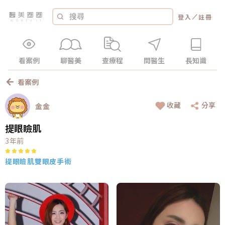
／
登入
註冊
看案例
聊醫美
查療程
問醫生
長知識
看案例
收藏
分享
金金
提眼瞼肌
3年前
提眼瞼肌
雙眼皮手術