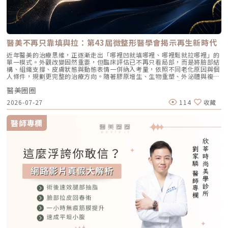
醫美不再只靠填與拉：第43屆微整形醫學會揭示再生新時代
近年醫美的治療思維，正逐漸走出「哪裡凹就填哪裡、哪裡鬆就拉哪裡」的
單一模式。外觀改變固然重要，但臨床評估已不再只看局部，而是將臉部結
構、組織支撐、皮膚狀態與動態表情一併納入考量，依照不同老化原因與個
人條件，規劃更完整的治療方向。隨著膠原增生、生物重塑、外泌體與複合
式治療持續受到關注，「再生美學」也成為近年醫美領域的重要發展方向。
醫美圈圈
治療目標不再是增加體積或修飾局部輪廓，而是進一步思考如何改善組織狀
態、重建支撐，同時兼顧自然度、安全與穩定性。第43屆台灣微整形美容醫
2026-07-27
114
收藏
學會研討會暨會員大會於2026年7月19日在台北華南銀行國際會議中心舉
行。本屆以「再生美學進化論」為主題，邀集多位醫師與醫學專家擔任講者
及座長，議題涵蓋填充注射、膠原增生、外泌體、能量治療、埋線、手術應
醫師專欄
用與臨床安全，也呈現現今微整形美容醫學更重視結構評估、複合治療與再
生應用的發展趨勢。再生美學走向多層次評估與複合治療注射治療的討論已
不再停留「選哪一支產品」，而是更重視材料特性、解剖層次、臉部動態與
整體治療順序。李杰年醫師從流變學與解剖層次切入，帶出填充材料需要依
照組織位置與治療目的進行選擇；曾繁聞醫師則以緹奧希玻尿酸的Ultra
Deep與RHA分層應用，探討支撐效果與自然表情之間的平衡。陳榮峰醫師
也分享 MPT 微米化玻尿酸在全臉精準注射中的應用，顯示臨床上對材料特
性與注射層次的判斷正變得更細緻。不同講題共同指向一件事：材料並沒有
單一標準答案，真正重要的是如何依組織層次與治療目的選擇。全臉治療與
複合式規劃同樣受到重視。楊仕安醫師以肉毒全臉拉提為題，將肌肉動態納
入整體評估；王興良醫師則以PROFHILO生物重塑為題，探討皮膚與組織狀
態的改善方向。陳咸伸醫師也以Doublyx EVO彈力針在複合式微整形中的
應用為題，分享非交聯玻尿酸如何配合不同治療策略。混合型注射與外輪廓
支撐，也是本屆受到關注的治療方向。HArmonyCa、Ca-HA、CMC 與結構
拉提等議題，分別帶出材料特性、組織支撐與輪廓規劃的重要性。袁正醫