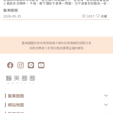
壓。尤其是在擤鼻涕時要溫柔一些，不可太用力。充足的睡眠對於傷口修復
美持續進化，專業判斷更不能缺席第43屆台灣微整形美容醫學會研討會落下
人看起來沒精神。 不過，眼下細紋不是單一問題，也不是看到紋路就一定
非常重要，可以考慮在睡覺時稍微墊高枕頭，有利於消散瘀血。Q：隆鼻術
帷幕，但會中提出的問題與觀點，並不會隨著活動結束而停止。新材料、儀
要打肉毒、打玻尿酸，或直接做電音波。眼周皮膚本來就比臉部其他部位更
後可以攝取哪些食物？術後飲食應盡量清淡為主，不宜食用生冷或辛辣刺激
器與新療程持續出現，真正值得關注的，不只是技術又往前走了多少，而是
醫美圈圈
薄，皮脂分泌較少，加上表情牽動、乾燥、膠原蛋白流失、淚溝凹陷或眼周
的食物，也最好避免菸酒。可以增加食用肉類或蛋白質，例如牛奶、雞肉
醫師如何重新理解老化、組織結構與治療之間的關係。當注射治療、再生醫
支撐下降，都可能讓眼下細紋變得更明顯。 所以想改善眼下細紋，第一步
等，有助於傷口恢復。Q：隆鼻後如何加速消腫？由於每個人的消腫進度都
2026-05-25
1057
收藏
學、能量設備與整形外科放在同一張治療藍圖中，醫美不再只是單點改善，
不是問「哪個療程最有效」，而是先搞清楚：你的眼下細紋到底是怎麼來
不同，通常隆鼻手術後大約30天左右腫漲感會消退。在手術後一開始3天
而是重視整體評估、治療順序與不同技術之間的配合。每一項新技術要真正
的？眼下細紋為什麼會出現？ 眼下細紋通常不是突然冒出來，而是多種因
內，以持續冰敷可加速消腫，等到傷口較為穩定後再改用溫熱敷，同時要避
走進臨床，需要經過討論、驗證與修正，也需要醫師清楚掌握能處理什麼問
素慢慢累積的結果。常見原因可以分成以下幾類： 1. 表情牽動造成的動態
免擠壓傷口。手術後約2週左右，以輕柔按摩促進血液循環，進一步快速消
題、有哪些限制，以及適合運用在哪些個案身上。市場上的熱門名詞會不斷
紋如果眼下細紋是在笑、瞇眼、做表情時才特別明顯，平常不太看得出來，
退腫脹感。Q：隆鼻手術後多久能夠看到定型效果？通常隆鼻手術後約3個
更替，但專業不該跟著話題起伏。對消費者來說，重要的也不是追上每一項
通常和眼周肌肉反覆收縮有關。眼周有很多細小肌肉，當我們笑、瞇眼、皺
月，會恢復大約70%左右。到了半年左右，鼻子的形狀就會穩定並且定型。
新療程，而是先了解自身需求，再判斷醫師提出的治療規劃是否合理。選擇
眉時，皮膚會跟著被擠壓。年輕時皮膚彈性好，表情放鬆後紋路還能回彈；
但有時會在6至8個月的時候，可能會出現些微的變化。Q：隆鼻手術後多久
越多，越需要清楚的判斷依據。醫美圈圈也將持續整理專業資訊，陪伴讀者
但隨著膠原蛋白與彈性纖維逐漸流失，這些被反覆折疊的地方，就可能慢慢
可以開始化妝？為了保護傷口，建議在手術後1個月後再嘗試化妝。若碰到
看懂趨勢、辨別差異，在快速變化的市場中，找到符合需求的方向。
留下痕跡。2. 皮膚乾燥與保水度下降有些人眼下細紋其實比較像「乾紋」。
醫美圈圈的使命是透過廣大網友的真實療程經驗分享
必須化妝的情況，盡量避免接觸傷口，並選擇化輕淡的妝容。Q：完成隆鼻
這類紋路通常比較細、比較淺，常在熬夜、換季、清潔過度、保濕不足或上
手術後多久可以開始運動？手術後2週內應避免劇烈運動，但第3週左右可以
協助消費者少走冤枉路並選擇正確的療程
妝後變得明顯。乾紋不一定代表已經嚴重老化，但如果長期忽略保濕、防曬
進行較溫和的活動，例如快步走或伸展運動。至於激烈運動，像是跑步或跳
與作息，皮膚屏障變弱，細紋也可能慢慢變得固定。3. 膠原蛋白流失與眼周
繩，建議至少等待1個月或完全康復後再嘗試，同時要盡量避免造成碰撞的
皮膚變薄眼周本來就是臉上皮膚較薄的區域，隨著年齡增長，膠原蛋白、彈
運動。延伸閱讀：隆鼻手術失敗6大關鍵！二次隆鼻手術難不難？★溫馨提
性纖維與皮下支撐減少，眼下肌膚會變得比較鬆、比較薄，也比較容易出現
醒★小編要提醒大家，醫療並非單純的商業交易，所有的療程都伴隨著風
細紋。這類眼下細紋通常不是單純靠保養品就能完全處理，因為問題已經牽
險。因此，作為消費者應該謹慎選擇合適的醫療方案，以確保安全與健康。
涉到皮膚結構與支撐力。醫美療程中常見會從刺激膠原蛋白、增加皮膚緊實
度或改善膚質方向評估。4. 淚溝、凹陷讓紋路更明顯有些人以為自己是眼下
細紋很多，但真正讓眼下看起來疲憊的主因，其實是淚溝或凹陷。當眼下支
撐不足、脂肪流失，或眼袋與淚溝交界形成陰影時，皮膚紋路會被光影放
大，看起來像是細紋更深、眼下更皺。這種情況如果只處理表皮細紋，效果
可能有限，還需要評估是否有淚溝、眼袋或中臉支撐不足的問題。5. 眼袋與
鬆弛造成摺痕如果眼下不只有細紋，還合併明顯眼袋、浮腫、皮膚鬆弛或眼
下凸起，就不能只用「細紋」來看待。眼袋型問題可能牽涉脂肪膨出、皮膚
醫美圈圈
鬆弛或組織位移，改善方式和單純細紋不太一樣。這也是為什麼同樣是眼下
細紋，有些人適合肉毒，有些人適合電波，有些人需要填補，有些人則可能
要評估手術型處理。眼下細紋醫美常見療程有哪些？眼下細紋的醫美方式很
網站地圖
多，但每一種處理的層次不同，適合的問題也不同。肉毒桿菌：適合表情牽
動造成的動態細紋肉毒桿菌常被用於改善動態紋，例如魚尾紋、皺眉紋、抬
頭紋等。若眼下細紋主要是在笑起來或瞇眼時才出現，醫師可能會評估是否