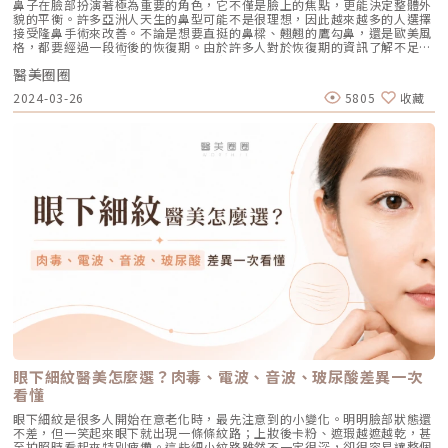
鼻子在臉部扮演著極為重要的角色，它不僅是臉上的焦點，更能決定整體外
討論拉回麻醉安全，從術前評估、臨床風險到緊急應變，提醒醫美治療不只
貌的平衡。許多亞洲人天生的鼻型可能不是很理想，因此越來越多的人選擇
要追求效果，更要建立完整的安全防線。即使同樣被歸類為「電波」，不同
接受隆鼻手術來改善。不論是想要直挺的鼻樑、翹翹的鷹勾鼻，還是歐美風
設備的作用層次、能量傳遞方式與適合族群仍可能不同，並不是能量越高或
格，都要經過一段術後的恢復期。由於許多人對於恢復期的資訊了解不足，
探頭越新就一定更好。真正重要的是醫師能否依照皮膚條件與治療目標做出
這也成為遲遲未接受隆鼻手術的原因之一。到底隆鼻手術的恢復期需要多
判斷。療程規劃的討論，也進一步延伸至臉部結構、疤痕與複合治療。梁仲
醫美圈圈
久？術後應該如何進行護理？小編將針對這些常見問題進行整理和解答。如
斌醫師從中年族群的臉部年輕化切入，探討結構支撐與自然動態輪廓之間的
果你也因此而感到困惑，不妨跟著小編一起來了解！隆鼻手術術後恢復期時
平衡；林政賢醫師分享無針噴射注射，在不同類型疤痕治療中的應用；蘇承
2024-03-26
5805
收藏
間每個人的隆鼻術後恢復期都會因手術的複雜程度和個人體質而有所不同，
偉醫師則說明雙層複合式電波，如何配合不同組織層次。三項講題雖不同方
通常大約需要3到6個月的時間。在這段期間中，恢復過程大致上可以分為以
向，卻共同反映現今療程規劃已不再依賴單一設備，而是更重視皮膚條件、
下3個階段。 腫脹期手術後的第3至5天還是處在腫脹階段，通常第2天左右
組織層次與治療目的之間的整合。微創與整形外科議題，則把焦點帶到術前
血水會逐漸變少，但由於血管組織仍在康復中，鼻子可能會腫脹、出現瘀
設計與技術選擇。鄭煜彬醫師分享國產醫療設備在痘疤、多汗症及其他皮膚
青，或是發生有組織液和血水流出，這些都屬於正常情況。建議於鼻部兩側
問題上的臨床應用；吳健豪醫師從縮鼻翼的臨床經驗出發，說明手術與微創
進行冰敷可減輕不適，千萬要小心不要施加太大壓力在鼻子上。 消腫期手
方式在不同需求下的考量；王修含醫師則解析單極電波滑動式操作、熱傳導
術後大約第5天一直到30天，傷口已不會持續大量滲血。為了幫助消腫，可
與電極設計的應用重點。張耀仁醫師進一步介紹3D電腦輔助模擬在正顎手
以使用溫熱敷。另外，偶爾站起來走動可以促進血液和淋巴循環。在這段期
術中的角色，讓術前規劃除了依靠醫師經驗，也能透過影像與數位工具提升
間裡，建議避免做激烈的運動，飲食上則要忌口辛辣刺激的食物。如果想嘗
判斷的完整度。技術之外，醫療現場的應變能力同樣不可忽視。林譁誠醫師
試使用消腫點滴或其他中西醫方式來加速恢復，一定要先諮詢專業醫師的意
以緊急醫療處置為題，張長正醫師分享雷射在疤痕早期介入中的應用，殷紹
見，並且按照醫囑進行使用。 輔助恢復隆鼻手術後的第2至第4週，鼻部外
閔醫師則聚焦抽脂安全與臨床經驗。這些議題或許不像新儀器與熱門療程那
觀已逐漸接近自然狀態。但是，由於每個人的傷口恢復情況不同，形狀和高
樣吸睛，卻直接關係到治療品質與患者安全。對消費者而言，選擇光電療程
度可能會有細微變化。在這段時間裡，可以輔助恢復讓腫脹情況趨緩自然，
或手術時，不應只比較儀器世代、價格與案例照片。醫師是否熟悉設備特
例如輕柔按摩和熱敷，以加強局部血液循環。隆鼻手術恢復期的常見疑問解
性、能否判斷適應症，以及院所是否具備完整的術前評估與緊急應變能力，
答Q：隆鼻手術是使用哪種麻醉方式？隆鼻手術通常可以採用舒眠麻醉、全
才是療程安全、穩定進行的重要基礎。專業講座之外，展區也映照醫美市場
身麻醉或局部麻醉。由於結構式隆鼻手術時間較長，很多醫師偏向使用全身
新方向除了專業講座，現場展區也集結注射產品、膠原增生材料、再生醫學
麻醉，因為需要插管，可以更好地保護呼吸道，避免血液往下流造成的問
技術與能量設備。品牌人員透過產品展示與現場交流，說明不同技術的特色
題。相對地，舒眠麻醉下，患者靠自己呼吸，需要更小心血液或沖洗水往下
及臨床應用方向。晶鑽生醫高德美醫學美容穎德國際上：曜妍生醫｜左下：
流的情況，以免影響肺部健康。局部麻醉雖然也可行，但較少用於結構性隆
友華生技｜右下：寶齡富錦生技上：美康生物科技｜左下：Collamatrix 膠
鼻手術，大多用於傳統的L型隆鼻手術。然而，最終麻醉方式還是要視醫師
原科技｜右下：TBMS 博而美國際左：杏綺實業｜右上：晨欣國際｜右下：
眼下細紋醫美怎麼選？肉毒、電波、音波、玻尿酸差異一次
的習慣和患者的情況而定，因為每位醫師都有自己慣用的方式，選擇最安全
優擎科技從會場可以看見，「再生」、「支撐」與「複合治療」已成為醫美
看懂
的方式才是最重要的。Q：隆鼻手術後可能引起鼻部不適的情況？隆鼻手術
產業的重要關鍵字。產品訴求不再只停留在局部填補或拉提，而是常連結膚
是在鼻子的表皮和鼻內黏膜之間進行，並不會影響鼻子的結構，因此手術後
質改善、組織結構與整體治療規劃，也呼應本屆「再生美學進化論」的主
眼下細紋是很多人開始在意老化時，最先注意到的小變化。明明臉部狀態還
還是能夠正常呼吸，不會因為手術而造成呼吸阻礙。Q：隆鼻恢復期間有哪
題。不過，新產品受到矚目，不代表適合每個人。對消費者而言，更重要的
不差，但一笑起來眼下就出現一條條紋路；上妝後卡粉、遮瑕越遮越乾，甚
些注意事項？手術後要特別留意保持傷口的清潔，同時要小心避免碰觸或擠
是確認產品是否合法、醫師是否熟悉特性，以及治療規劃是否符合需求。醫
至拍照時看起來特別疲憊。這些細小紋路雖然不一定很深，卻很容易讓整個