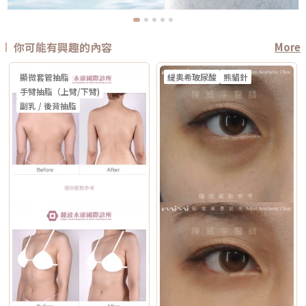
你可能有興趣的內容
More
顯微套管抽脂
緹奧希玻尿酸
熊貓針
手臂抽脂（上臂/下臂)
副乳 / 後背抽脂