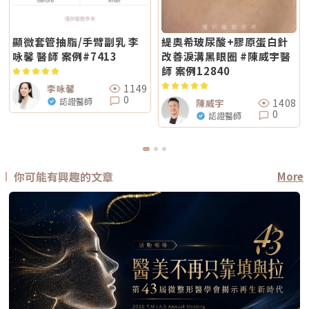
顯微套管抽脂/手臂副乳 李
緹奧希玻尿酸+膠原蛋白針
咏馨 醫師 案例#7413
改善淚溝黑眼圈 #陳威宇醫
師 案例12840
1149
李咏馨
0
認證醫師
1408
陳威宇
0
認證醫師
你可能有興趣的文章
More