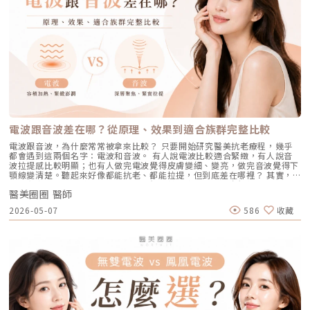
應確實做好防曬（塗抹防曬乳或物理性遮蔽）。醫美療程如何精準對抗毛孔
人以為斑點只是「曬太陽造成的色塊」，但實際上臉上的每一顆斑，都可能
孕婦本身基於安全考量，雷射療程前仍須經醫師評估）。 滿臉油光、毛孔
粗大？如果你期待的是肉眼可見的改善幅度，相比起日常保養，專業的醫美
有不同來源。色素形成的原因多元，深度位置也不相同，因此在治療上自然
粗大者：即使目前沒有嚴重的發炎痘痘，但深受「中東油田」困擾，希望從
療程通常會是更直接且具效率的選擇之一。隨著醫美科技的不斷進步，針對
不能以單一方式應對。常見的斑點來源包括：一、紫外線長期累積的影響日
根本減少出油量的人。 作息不正常、壓力型成人痘：針對因為熬夜、壓力
不同成因的毛孔問題都有相對應的解方！1. 溫和深層清潔：海菲秀
曬會刺激黑色素細胞活躍，形成曬斑、雀斑或不均勻暗沉。二、基因與體質
大導致賀爾蒙波動，進而反覆在下巴、兩頰爆發的成人痘，精準破壞皮脂腺
（HydraFacial）原理：屬於非侵入性的保養。利用專利的負壓水渦流技
因素有些人天生黑色素細胞較敏感，斑點更容易在年輕時就出現。三、荷爾
能有效阻斷復發。 深色肌膚患者：過去許多雷射（如脈衝光、某些淨膚雷
術，溫和無痛地吸出毛孔深層的黑頭、白頭粉刺與多餘皮脂，同時導入高濃
蒙波動包含懷孕、避孕藥、壓力、作息不穩等，都可能使色素活躍，例如熟
射）在深色肌膚上容易引發熱傷害或色素沉澱（反黑）。AviClear 的
度的保濕與抗氧化精華。適合誰：出油粉刺型毛孔、怕痛不敢打雷射、想作
知的肝斑。四、發炎後色素沉澱（PIH）痘痘、皮膚受傷、過度刺激後，都
1726nm 波長針對的是「油脂」而非「黑色素」，因此適用於 Fitzpatrick
為重要活動前的急救保養者。效果與特色：做完當下皮膚立刻感受到「會呼
可能留下深淺不一的色沉。以上原因造成斑點呈現不同的「深度」「密度」
膚色分類的 I 到 VI 型（包含極深色肌膚），安全性極高。AviClear 戰痘雷
吸」的潔淨感，毛孔因為髒污被清空並喝飽水，視覺上會立刻變得細緻，且
與「分布」，也使除斑變得不再只是把黑色素擊散這麼簡單。只要能量不
射 常見 QA 總整理在決定進行療程前，大家心中難免還有一些疑問。我們
無恢復期。2. 光電雷射：皮秒雷射（搭配特殊透鏡）原理：皮秒雷射
足，改善有限；能量過強，又可能刺激皮膚，造成修復期延長、色素反應，
整理了討論度最高的幾個問題：Q1：打 AviClear 戰痘雷射會痛嗎？需要敷
（Pico Laser）是目前詢問度最高的縮毛孔療程。核心在於加上了「蜂巢透
甚至讓斑點反覆出現。也因為色素問題本身複雜，傳統除斑療程才會讓人覺
麻藥嗎？A：疼痛度極低，多數患者甚至不需要敷麻藥！怕痛的人有福了！
鏡」或「聚焦透鏡」。這能在不破壞表皮的情況下，將雷射光束匯聚，在真
得「效果不一定穩定」。要真正提高治療的成功率，關鍵就在於是否能更精
AviClear 搭載了專利的「AviCool™ 藍寶石冷卻技術」，探頭在雷射擊發的
皮層產生「空泡效應（LIOB）」。這就像是在皮膚深層進行微小的破壞，
準、穩定地處理不同深度的黑色素，同時降低熱傷害。什麼是 Reepot AI時
前、中、後都會持續為肌膚表面降溫。治療過程中，主要會感覺到探頭冰冰
電波跟音波差在哪？從原理、效果到適合族群完整比較
藉此喚醒肌膚的自癒機制，大量刺激膠原蛋白與彈力纖維新生，進而把毛孔
光雷射？從技術重新理解除斑Reepot AI時光雷射是一款以 532 nm 綠光為
涼涼的，伴隨輕微的溫熱感或是像被橡皮筋輕彈的感覺。相較於傳統雷射或
周圍的凹陷給「撐」起來。適合誰：輕中度的老化型毛孔、輕微淺層痘疤、
基礎，並結合 AI 影像分析的智慧型色素雷射，已通過美國 FDA、韓國
手工清粉刺的痛楚，整體舒適度大幅提升，輕鬆就能完成療程。Q2：我現
電波跟音波，為什麼常常被拿來比較？ 只要開始研究醫美抗老療程，幾乎
想同時改善膚色不均與暗沉的人。效果與特色：熱傷害小，術後通常只會紅
KFDA 與台灣 TFDA 核可。它的設計目的，是讓除斑治療更精準、更安全，
在正在吃口服 A 酸，可以打 AviClear 嗎？A：建議先與主治醫師討論。一
都會遇到這兩個名字：電波和音波。 有人說電波比較適合緊緻，有人說音
腫1~3天，幾乎不影響日常生活。是目前 CP 值極高的定期保養型雷射。3.
也更符合亞洲膚質對低熱傷害的需求。透過AI智慧影像掃描技術，系統能先
般來說，口服 A 酸會讓皮膚變得比較薄且脆弱。多數醫師會建議在停用口服
波拉提感比較明顯；也有人做完電波覺得皮膚變細、變亮，做完音波覺得下
重度凹洞救星：UP雷射原理：如果是屬於嚴重的「疤痕/凹洞型毛孔」，皮
辨識斑點的深度與分布，使能量設定更具科學依據。在治療作用上，
A 酸至少 1 到 3 個月後，讓皮膚屏障稍微恢復，再來進行雷射治療會比較
顎線變清楚。聽起來好像都能抗老、都能拉提，但到底差在哪裡？ 其實，
秒雷射可能不夠力，這時候就需要汽化型雷射上場。例如 UP雷射
Reepot 搭載超低溫冷卻機制，能在能量擊發的同時以低溫保護皮膚，降低
安全。Q3：如果我只有局部（例如下巴）長痘痘，可以只打局部嗎？A：通
電波和音波最大的差別，不是「哪一個比較厲害」，而是它們使用的能量不
（UltraPulse），它能將能量精準且極深地打入真皮層甚至皮下組織，切斷
紅腫與熱刺激。其能量原理以機械式震動分散黑色素為主，而非單純依賴高
常建議「全臉治療」效果最佳。皮脂腺是分佈在全臉的，雖然目前只有下巴
醫美圈圈 醫師
同、作用的層次不同，適合處理的老化問題也不同。 簡單來說： 電波偏向
硬化的纖維化疤痕組織，進行深層的肌膚重建。適合誰：嚴重的冰鑿型痘
熱破壞，因此對周邊組織更溫和。簡單來說，它讓除斑從過去較不穩定的模
在發炎，但其他區域的皮脂腺可能也處於過度活躍的狀態。全臉均勻施打可
改善皮膚的鬆、細紋、膚質與緊緻度。 音波偏向改善輪廓的垂、嘴邊肉、
疤、嚴重凹洞型毛孔粗大。效果與特色：效果非常強大且顯著，但相對的
2026-05-07
586
收藏
式，提升為更可控、恢復期更短的療程設計。Reepot 三大核心技術：讓除
以達到整體控油、預防其他部位未來爆發的效果。當然，醫師在施打時，會
下顎線與深層支撐。 例如：如果把臉比喻成一棟房子，電波比較像是在整
「破壞力」也強。術後會有明顯的點狀結痂、流組織液，恢復期較長（約需
斑更精準、安全、穩定在眾多除斑雷射中，Reepot 之所以被視為新一代的
針對正在發炎的嚴重區域特別加強能量。Q4：三次療程結束後，一輩子都
理牆面，讓表面變得更平整、更緊；音波則比較像是在加強地基與支撐結
7~10 天），需要有耐心細心照護。4. 緊緻抗老新趨勢：微針電波（如E電
智慧型選擇，關鍵在於它結合了精準分析、冷卻保護與機械式作用三大技
不會再長痘痘了嗎？A：雷射不是魔法，日常保養依然重要。AviClear 能大
構，讓整體輪廓往上撐起來。電波是什麼？重點在 RF 射頻加熱與緊緻電波
波 Exion、無限電波 Potenza）原理：結合了「微針」與「電波（RF）」
術，不只是把能量打在斑點上，而是以更科學、更安全的方式處理色素問
幅萎縮皮脂腺，把出油量降到極低，讓長痘痘的機率降到最低。但人體是有
拉提使用的是 RF 射頻能量。RF 是 Radiofrequency 的縮寫。原理是透過
雙重優勢。透過極細的微針穿透表皮，在到達真皮層特定深度時瞬間釋放電
題。AutoDerm 智慧影像分析系統在正式治療前，系統會先掃描肌膚，辨識
自我修復機制的，經過數年後，部分皮脂腺可能會慢慢恢復部分功能。此
射頻能量在皮膚組織中產生熱能，讓膠原蛋白受熱收縮，並啟動後續的膠原
波熱能。這不僅能刺激膠原蛋白與彈力蛋白重組（改善老化型毛孔），微針
每一處斑點的分布、深度與範圍。這讓醫師不再只依賴肉眼判斷，而是能透
外，極端的壓力、嚴重的賀爾蒙失調依然可能引發零星的痘痘。但整體來
蛋白新生與重組。很多人一聽到「加熱」會覺得很抽象，電波不是只打一個
的物理性破壞與電波熱能，還能破壞過度活躍的皮脂腺（改善出油型毛
過影像資訊調整能量，讓治療更客製化、也更一致。對於斑點多、深淺不一
說，膚況絕對會比治療前穩定非常多。許多人會選擇在 1 到 2 年後，將
點，而是讓一段皮膚組織被均勻加熱。當皮膚裡的膠原纖維遇到適當熱能，
孔）。適合誰：混合型毛孔（又油又鬆弛）、肝斑體質不適合打高能量雷射
或分布不規則的人來說，這項技術能有效提升治療的精準度。CPTL 超冷卻
AviClear 作為年度的「控油進廠保養」來施打一次。Q5：打完 AviClear 後
就像鬆掉的彈力網被重新收緊，視覺上會有比較緊、平整的感覺。所以電波
者、想全面提升膚質緊緻度的人。效果與特色：因為熱能在皮膚深層釋放，
保護除斑過程中最令人擔心的副作用之一，就是因熱能過高造成紅腫、脫
有修復期嗎？該怎麼保養？A：由於屬於「非侵入性」的安全療程，術後皮
常見的效果感受包括：皮膚變緊、細紋變淡、毛孔視覺變細緻、臉部鬆弛感
表皮的熱傷害極小，退紅快（通常隔天即可上妝）。對於膚質的「整體優
皮，甚至反黑。CPTL 的作用是在雷射擊發的同時迅速降溫，使肌膚保持在
膚最多只會有輕微的泛紅，通常在幾個小時到一天內就會自然消退，完全不
改善、膚質變得比較平滑。也因為電波比較強調「皮膚緊緻」和「膚質改
化」有非常亮眼的表現。5. 物理性微創重建：得美微針筆（Dermapen）原
低溫狀態，避免熱能向周圍擴散。皮膚被冷保護包覆後，不僅治療時更舒
影響日常上班上課。術後的保養也非常簡單：只要做好「基礎保濕」與「確