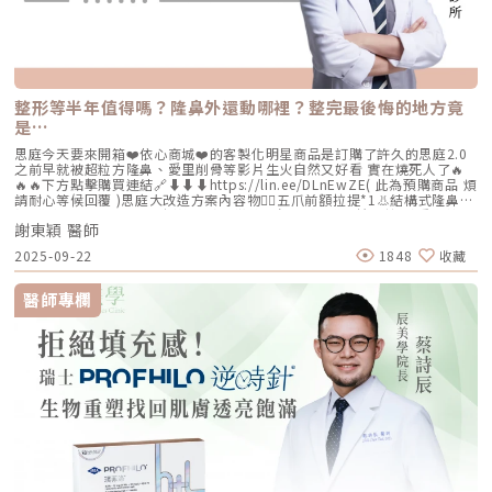
整形等半年值得嗎？隆鼻外還動哪裡？整完最後悔的地方竟
是…
思庭今天要來開箱❤️依心商城❤️的客製化明星商品是訂購了許久的思庭2.0
之前早就被超粒方隆鼻、愛里削骨等影片生火自然又好看 實在燒死人了🔥
🔥🔥下方點擊購買連結🔗⬇️⬇️⬇️https://lin.ee/DLnEwZE( 此為預購商品 煩
請耐心等候回覆 )思庭大改造方案內容物💁‍♀️五爪前額拉提*1👃結構式隆鼻*1
(加購縮鼻翼、敲鼻骨、貴族手術)👄微笑嘴角*1 (加購嘴邊肉拉提)重點摘
謝東穎 醫師
要：00:00 搶先看⚡⚡01:43 開箱手術方案內容物02:02 上臉眉眼分析 : 五
爪前額拉提02:36 中臉隆鼻分析 : 結構式隆鼻合併貴族手術03:58 下臉唇巴
2025-09-22
1848
收藏
分析 : 微笑嘴角+嘴扁肉拉提04:43 華麗買家秀05:25 五星好評分享
⭐⭐⭐⭐⭐▸▸歡迎合作洽談：followheart.marketing@gmail.com◂◂依心唯
美整形外科診所地址｜台北市信義區基隆路二段15號2樓電話｜（02）
醫師專欄
2345-6777官方網站｜https://www.followheart.com.tw/官方諮詢｜
https://follow-heart.com/line臉書粉專｜https://follow-
heart.com/case_fbIG追起來｜https://follow-
heart.com/case_igWeChat ID｜Dr_followheart