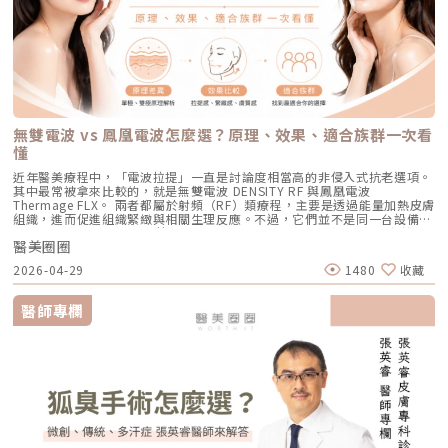
善」，所以如果困擾的是臉看起來鬆鬆的、眼周或嘴邊有細紋、臉頰摸起來
理：透過儀器上極細微的針頭，在肌膚表層每秒創造出1,920的微小穿刺通
適，也能減少後續的發炎反應，讓整體修復期縮短許多。VSLS色素冷剝離
實防曬」，並在術後一週內暫停使用美白、酸類或去角質等刺激性產品即
不夠緊實，電波通常會是可以評估的方向。但要注意，電波不是做完就立刻
道。這種「微破壞」能直接啟動肌膚天然的傷口癒合機制，刺激膠原蛋白與
技術在 532 奈米波長下，Reepot 的能量並非以高熱燒灼黑色素，而是以機
可。對於忙碌的現代人來說，是非常友善的午休醫美選擇。拿回肌膚的主導
變成另一張臉。效果通常會分成兩個階段：一部分人會先感覺皮膚有收緊
彈力蛋白增生。更棒的是，這些微通道能像海綿一樣，大幅提升後續保養精
械式的震動作用使色素顆粒鬆動、分離，再交由身體自然代謝。這項機制能
權，抗痘不再是一場苦戰青春痘從來就不只是一個表面的皮膚問題，它更深
感，後續則會隨著膠原蛋白慢慢新生，讓緊緻度逐漸出現。音波是什麼？重
華（如生長因子、高濃度玻尿酸）的吸收率，達到加乘的養膚效果。適合族
同時保護真皮層的血管結構，減少對健康組織的影響，讓整個治療更溫和，
刻地牽動著個人的自信心與社交生活。過去，嚴重痘痘肌患者往往陷入兩
點在聚焦超音波與深層拉提音波拉提使用的是 聚焦式超音波能量，常見名
群：老化型毛孔、淺層凹洞型毛孔、膚質粗糙者，以及對部分能量型療程較
也降低出現過度刺激或色素反應的可能性。透過這三項核心技術的搭配，
難：任憑痘痘反覆肆虐，或是無奈忍受口服藥物的強烈副作用。隨著 2026
稱包含 HIFU、MFU 或 MFU-V。它的特色是可以把能量聚焦到皮膚深層，形
為敏感、希望降低反黑風險的族群（實際仍需由醫師評估）。效果與特色：
Reepot 不只是單純「把斑點打掉」，而是以更安全、更穩定的方式改善色
年新一代抗痘武器AviClear 戰痘雷射（1726nm）問世，無疑為醫學美容界
成一個個熱凝結點，刺激組織收縮與膠原蛋白新生。部分音波療程可透過不
因為沒有雷射或電波的「熱傷害」，所以術後照顧相對簡單，反黑機率極
素問題，也更符合現代人對於恢復期短、風險低的期待。Reepot 為何能將
與深受痘痘困擾的患者，提供了一個全新、安全且具備極長效性的無藥物解
同深度探頭，將能量作用到接近深層支撐結構的位置，例如常被討論的
低。做完後通常會有 1~3 天的微泛紅，能溫和改善膚質與毛孔細緻度的新
斑點一撕即除？人工皮代謝讓改善更有感為什麼 Reepot 能做到治療後「撕
答。它成功將抗痘戰場，從伴隨負擔的全身性藥物代謝，精準轉移至局部的
SMAS 筋膜層。SMAS 是臉部支撐結構的一部分，傳統拉皮手術也會處理這
興療程。醫美療程怎麼選？重點大評比為了讓你更清楚怎麼挑選，我們整理
除人工皮時同步帶走斑點」？這與它的能量作用與術後設計密切相關。
皮脂腺控制，從源頭阻斷致痘環境。如果你也厭倦了反覆擦藥、吃藥的無盡
個層次。音波的概念，就是透過非侵入式方式，把能量送到較深層的支撐結
了五大主力療程的比較表：療程後的關鍵：醫美術後保養黃金法則許多人投
無雙電波 vs 鳳凰電波怎麼選？原理、效果、適合族群一次看
Reepot 透過 532 nm 能量搭配冷剝離技術，使表層黑色素逐漸被帶向角質
輪迴，渴望重新擁有一張清爽、穩定、不易泛油光的健康臉龐，建議尋求專
構，幫助輪廓往上拉。所以音波常見的效果感受包括：下顎線變清楚、嘴邊
入療程本身，卻忽略術後照護的重要性，可能影響修復效果，甚至增加色素
層；治療後覆蓋的人工皮則提供穩定、封閉式的修復環境，讓色素在代謝期
懂
業醫師進行完整的膚況評估。透過精準的雷射療程規劃，為自己預約一個遠
肉改善、臉部線條變順、雙下巴或下半臉鬆垂感變少。如果你的困擾不是細
沉澱風險。掌握以下三大原則，有助於穩定膚況並延續療程效果：1. 加強保
間被更完整地固定在表皮。當人工皮在回診時由專業人員取下，老化角質連
離痘疤與油光的全新未來！
紋，而是「臉往下掉」、「輪廓線越來越模糊」、「拍照時下半臉變重」，
濕修護雷射或電波療程後，肌膚屏障暫時較為脆弱，容易出現乾燥與水分流
近年醫美療程中，「電波拉提」一直是討論度相當高的非侵入式抗老選項。
同部分色素會一併脫落，因此能呈現出「一撕即除」的改善效果。以冷卻保
音波通常會比電波更貼近你的需求。不過音波也不是越深越好、越痛越有
失。建議選擇成分單純、無香精與酒精的保濕與修護產品（如玻尿酸、神經
其中最常被拿來比較的，就是無雙電波 DENSITY RF 與鳳凰電波
護與機械式震動相結合的方式，讓斑點代謝更有感，也讓治療成果更直觀。
效。不同部位需要不同探頭、不同深度與不同發數，醫師必須依照臉型、脂
醯胺），協助維持肌膚修復所需的穩定環境。2. 落實防曬措施術後肌膚對紫
Thermage FLX。 兩者都屬於射頻（RF）類療程，主要是透過能量加熱皮膚
誰適合做 Reepot？讓你一眼就能找到自己的定位Reepot 特別適合以下肌
肪厚度、骨架與皮膚狀況去規劃。打錯層次、能量過高或發數不合適，都可
外線較為敏感，建議使用足夠防曬係數（如 SPF30–50 以上），並搭配帽
組織，進而促進組織緊緻與相關生理反應。不過，它們並不是同一台設備，
膚需求： 曬斑、雀斑、老人斑、顴骨母斑 膚色暗沉不均，看起來不夠乾淨
能影響效果與安全性。電波、音波、傳統拉皮手術差異表 項目 電波拉提 音
子、陽傘等物理性防曬，以降低色素沉澱的風險。3. 避免刺激性保養於恢復
也不只是名稱不同而已。 簡單來說： 鳳凰電波較常被用於輪廓緊緻與拉提
做過除斑，但怕反黑、怕紅腫 希望治療後恢復期短、隔天能上班 膚質偏薄
波拉提 傳統拉皮手術 療程原理 使用RF射頻能量，透過熱能刺激膠原蛋白收
期間內，應暫停使用酸類（如果酸、水楊酸）、A醇、去角質及高刺激性美
醫美圈圈
需求，屬於單極射頻應用的代表療程； 無雙電波則為結合單極與雙極射頻
或偏敏感，不敢嘗試侵略性太高的治療Reepot AI時光雷射的效果：一次能
縮與新生 使用聚焦式超音波能量，將熱能聚焦到特定深度，刺激組織收縮
白產品。實際恢復時間會依療程種類與個人膚況不同，建議依照醫師指示逐
的複合式電波療程，常被用於同時兼顧緊緻與膚質改善。 根據原廠資料，
改善什麼？以下為臨床上常見改善情況（效果因個人皮膚而異）： 斑點淡
與膠原蛋白新生 透過外科手術方式，移除多餘皮膚，並重新拉提、固定鬆
2026-04-29
1480
收藏
步恢復日常保養。毛孔粗大常見問題Q&A Q1：做完醫美，毛孔就可以「完
Thermage 為非侵入式射頻療程，可應用於肌膚緊緻與平滑需求；而
化明顯 膚色提亮、均勻度提升 老人斑變淡、邊界變柔和 妝感變乾淨，妝更
弛組織 作用方向 偏向皮膚緊緻、細紋、膚質與鬆弛感改善 偏向深層支撐、
全消失」嗎？ 這是不切實際的期望喔！毛孔是皮膚正常的生理結構，不可
DENSITY 則採用單極與雙極射頻能量，可作用於不同皮膚層次。 這也是為
貼更亮 肌膚質地有細緻感Reepot 術後恢復期與照護指南Reepot 最大優勢
輪廓拉提、下顎線與嘴邊肉改善 偏向明顯鬆弛、下垂組織與多餘皮膚的結
能完全消失不見。醫美療程的目標是讓變大、變形毛孔「縮小、變淺」，讓
什麼許多人在選擇療程時會產生疑問： 我需要的是「輪廓拉提」，還是
之一就是修復期短。常見反應淡淡泛紅：1–3 天斑點結痂／色素加深：3–7
醫師專欄
構性改善 常見作用層次 真皮層、皮下組織，依儀器與能量設定不同 真皮
肌膚在視覺上達到平滑、細緻的效果，也就是俗稱的「水煮蛋肌」狀態。
「膚質細緻」？ 我適合鳳凰電波，還是無雙電波？ 兩者是否可以搭配施
天代謝期：1–2 週術前事項1. 治療部位若有傷口、感染或過敏發炎需等肌膚
層、皮下組織、筋膜層等不同深度，依探頭與機型不同 皮膚、皮下組織、
Q2：打雷射縮毛孔，皮膚會不會越打越薄？ 正確的雷射治療不但不會讓皮
作？ 以下將用較好理解的方式，帶你一次釐清兩者差異。什麼是鳳凰電波
恢復後再施作。2. 有心律調節器、光敏感或慢性疾病者需由醫師評估安全
SMAS筋膜層等，依手術方式不同 適合部位 臉部、眼周、下顎線、頸部、身
膚變薄，反而會因為刺激真皮層膠原蛋白新生，讓肌膚變得更厚實、更有彈
Thermage FLX？鳳凰電波的正式名稱是 Thermage FLX，為台灣索塔
性。3. 孕婦、哺乳者與近期使用光敏藥物者不建議進行光電療程。4. 三個
體局部等，依機型適應症與醫師評估 額頭、眉眼、下半臉、下顎線、雙下
性！但前提是「間隔時間要充足」且「能量掌控得當」，過度頻繁的施打才
SoltaTaiwan Limited旗下的射頻設備。根據台灣原廠資料，Thermage
月內做過深層換膚或磨皮者需與醫師確認治療時機。5. 術前請避免日曬並停
巴、頸部等，依機型與探頭而定 臉部、下半臉、頸部等明顯鬆弛部位 主要
有可能破壞皮膚屏障。Q3：改善毛孔粗大，通常需要打幾次才有效？ 醫美
FLX 採用單極電容耦合射頻技術。所謂「電容耦合」，簡單來說就是能量透
止酸類、去角質與刺激性保養品。這些都有助於減少反黑。術後照護1. 人工
效果 緊緻肌膚、改善細紋、膚質變細緻、鬆弛感下降 拉提輪廓、改善嘴邊
不是變魔術，通常需要一個「療程」的規劃。以皮秒雷射或微針電波為例，
過皮膚表面傳導進入皮膚內部，無需破壞皮膚結構。它的特色是「單極電
皮需連續貼著約 14 天且不可自行撕除。2. 若人工皮翹起或濕潤可加貼更大
肉、下顎線模糊、臉部下垂感 改善明顯鬆弛、下垂與多餘皮膚，拉提幅度
通常會建議進行 3~5 次（每次間隔約 4~6 週）為一個完整療程。不過，多
波」。是能將熱能傳遞到較深層的皮膚組織，形成較廣泛的容積式加熱。一
片人工皮加強固定。3. 術後兩週內避免三溫暖、蒸氣、劇烈流汗與飲酒。4.
通常較明顯 適合對象 皮膚開始鬆、細紋變多、毛孔或膚質變粗、想讓臉看
數人在第 2 次治療後，就會感覺到上妝變得服貼、出油量減少的明顯變化
般民眾常聽到的「電波拉提」、「緊緻輪廓」、「改善鬆弛」，多半就是從
請按時回診由專業人員移除人工皮並檢查膚況。5. 如出現紅腫、刺癢或滲出
起來更緊緻的人 輪廓開始下垂、嘴邊肉明顯、下顎線不清楚、下半臉變重
了。Q4：我是容易泛紅的敏感肌或酒糟肌，也能做醫美縮毛孔嗎？需經醫
這類療程概念延伸而來。由於屬於非侵入式，不需要手術或注射，且通常恢
應立即聯絡診所處理。6. 色素代謝期間避免使用磨砂、卸妝棉與去角質產
的人 中重度鬆弛、皮膚明顯下垂、多餘皮膚較多，且能接受手術恢復期的
師審慎評估。敏感肌或酒糟肌因皮膚屏障較脆弱，若在發炎尚未穩定的情況
復期較短；效果可能在療程後逐漸顯現，並隨著時間持續變化。鳳凰電波適
品。7. 修復期需加強保濕並確實做好防曬。Reepot 的優勢到底在哪？與傳