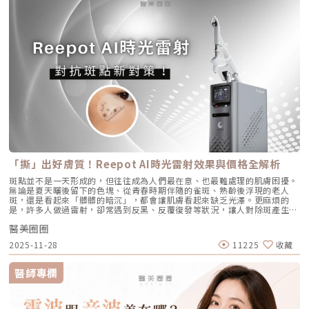
改善膚況的人。Q2：可以和電波、音波等療程搭配嗎？ 可與電波、音波等
東油田的擴建工程毛孔是皮脂排出的主要通道。當你的皮脂腺天生比較發
破壞皮脂腺」的新紀元。目前市面上討論度最高的兩大抗痘黑科技，分別是
療程搭配使用，建議間隔約兩週，具體施打順序與時間需由醫師評估。電
達，或是受到氣溫升高、荷爾蒙波動、常吃高油高糖食物影響，導致出油量
AviClear 戰痘雷射與 CAPRI 藍雷射。雖然兩者都主打不吃藥、從根源控
波、音波術後可加速肌膚修復並延長效果，但需等皮膚完全降溫後再進行
大增時，通道就會被迫「擴建」來排出這些大量油脂。2. 【角質型毛孔】：
油，但在波長與作用機制上卻有著根本的差異。我們該如何選擇？它們與傳
Profhilo療程。施打前請務必諮詢醫師，遵從專業建議安排療程。Q3：璞
通道堵塞引發的連鎖反應健康的肌膚會自然代謝老廢角質，但如果代謝異
統的口服A酸又有什麼不同？以下為您全面解析。頂尖對決：AviClear 戰痘
菲洛每年需要打幾次？ 一個完整療程通常包含三次施打，前兩次相隔約一
常，這些廢棄角質就會和皮脂、空氣中的髒污混合在一起，死死地堵塞在毛
雷射 vs. CAPRI 藍雷射這兩款都是目前熱門的無藥物抗痘雷射，雖然目標一
個月，第三次則可在四到六個月後進行。視個人膚況與需求，也可安排後續
孔開口。久而久之，毛孔就像被塞了軟木塞一樣，被越撐越大。3. 【老化型
致，但「作戰策略」卻截然不同：1. AviClear 戰痘雷射（1726nm）：專
加強療程，以延續效果。Q4：頸紋、手部老化也能打嗎？ 可以。Profhilo
毛孔】：膠原蛋白流失的初老警報真皮層中的「膠原蛋白」和「彈力蛋白」
注皮脂腺的「源頭阻斷」作用原理：搭載專利 1726nm 波長，具備極高的
在頸部與手背同樣有良好表現，能改善乾紋與鬆弛，是全方位肌膚重建療
就像是撐起毛孔的堅固地基。隨著年齡增長，或是長期不防曬導致的「光老
「油脂專一性」，能穿透皮膚精準鎖定並加熱肥大的皮脂腺，使其萎縮。核
程。Q5：是否適合所有膚質？ 大多數人皆可接受，但孕婦、哺乳中女性與
化」，地基流失、失去支撐力，毛孔邊緣的肌膚就會順著地心引力往下垂。
心強項：直接從源頭切斷出油量並破壞痘痘的生長環境，主打極長效的抗痘
對玻尿酸過敏者不建議施打。Q6：哪些人適合做Profhilo？需要幾歲才能
4. 【缺水型毛孔】：肌膚乾旱造成的表面危機這點常被許多人忽略！當角質
與控油效果，非常適合追求長期穩定膚況、不想依賴藥物的人。2. CAPRI
做？Profhilo適合有初期老化、乾燥或鬆弛困擾的人，通常建議從30歲以後
層極度缺水時，毛孔周圍的表皮細胞會像失去水分的蘋果一樣乾癟、萎縮，
藍雷射（1450nm + 450nm）：控油＋殺菌的「雙效複合」作用原理：結
就可以評估施作。特別推薦給希望改善膚況，又不想讓五官改變或產生膨脹
無法飽滿排列。在細胞與細胞之間的縫隙變大之下，視覺上毛孔就顯得非常
合 1450nm 的熱能來縮減皮脂腺（控油），同時搭配 450nm 藍光直接消
感的人。Q7：施打Profhilo會很痛嗎？會不會腫？需要修復期嗎？療程過
明顯。5. 【疤痕型毛孔】：手癢硬擠留下的歷史遺跡嚴格來說這已經是「痘
滅表皮的痤瘡桿菌（殺菌）。核心強項：雙管齊下，對於臉上正在急性發
程簡單快速，使用極細針在臉部五個特定位點注射，疼痛感輕微。少數人會
疤」的範疇。過去長了嚴重的發炎性青春痘，或是手癢過度暴力擠壓，導致
炎、紅腫的痘痘，具有極佳的立即退紅與消炎效果，適合需要快速壓制大面
有暫時性紅腫或小腫塊，通常幾小時內可自然消退，不會影響日常活動。
真皮層組織嚴重受損。在傷口修復的過程中產生了纖維化拉扯，最終形成不
積發炎的患者。3. 傳統終極武器：口服A酸（Isotretinoin）作用原理：屬
Q8：Profhilo成分天然嗎？會不會引起過敏？Profhilo採用高純度、非動
可逆的凹洞。6. 【蟎蟲型毛孔】：隱形的微小房客在作怪我們的臉上本來就
於全身性的系統性治療。它能全面抑制皮脂腺分泌、使皮脂腺萎縮，同時促
物來源的玻尿酸，不含常見交聯劑成分，安全性高，過敏反應發生機率非常
有共生的「蠕形蟎蟲」，但當免疫力下降、皮脂分泌失衡，或是過度清潔破
進毛囊正常角化，並大幅減少發炎反應與痤瘡桿菌增生。核心強項：能夠一
「撕」出好膚質！Reepot AI時光雷射效果與價格全解析
低，並獲得歐盟CE安全認證。Profhilo璞菲洛是突破傳統玻尿酸觀念的療
壞皮脂膜時，蟎蟲就會大量異常繁殖。牠們會啃食皮脂、進出毛囊，蟲體的
次打擊痘痘的四大成因，對於嚴重型、結節囊腫型痘痘，或是對其他治療
程，不以填充為主，而是提升肌膚自癒力與膚質的「逆時針保養」新選擇。
排泄物與屍體會引發毛囊發炎，進而把毛孔撐大。如何從日常居家保養穩住
斑點並不是一天形成的，但往往成為人們最在意、也最難處理的肌膚困擾。
（包含抗生素、外用藥膏）無效的頑固型痘痘，具有極高的治癒率與長效
如果你渴望不影響生活的微創保養，並希望從根本改善膚質，Profhilo 絕
毛孔不失控？雖然保養品無法讓已經擴大的毛孔完全「縮回」，但正確的居
無論是夏天曬後留下的色塊、從青春時期伴隨的雀斑、熟齡後浮現的老人
性。需注意事項：伴隨較明顯的副作用，最常見包含嘴唇乾裂、皮膚乾燥脫
對值得你列入考量。在選擇療程前，務必諮詢專業醫師，評估自身膚況與適
家保養，能幫助控制毛孔不再進一步擴張，並改善整體膚質的平滑度。1. 溫
斑，還是看起來「髒髒的暗沉」，都會讓肌膚看起來缺乏光澤。更麻煩的
皮、眼睛乾澀等。此外，孕婦絕對禁用（具致畸胎性），療程期間需配合醫
合方案，才能真正達到年輕又自然的理想狀態。選擇合法診所、專業醫師與
和清潔，不過度刺激：選擇胺基酸系等溫和潔顏產品，一天清潔 1～2 次即
是，許多人做過雷射，卻常遇到反黑、反覆復發等狀況，讓人對除斑產生陰
師定期抽血監測肝功能與血脂，且通常需持續服用數個月至一年以上以達到
原廠產品，是安全變美的不二法門。★溫馨提醒★小編要提醒大家，醫療並
可。避免頻繁使用磨砂或強力去角質產品，以減少對皮膚屏障的刺激。2. 適
影。 Reepot AI時光雷射（仿單名為「蕾璞釹雅各雷射系統」，衛部醫器輸
標準的累積劑量。CAPRI 藍雷射與 AviClear 戰痘雷射最主要的差異，在於
非單純的商業交易，所有的療程都伴隨著風險。因此，作為消費者應該謹慎
度使用酸類，幫助代謝角質：對於油脂分泌較旺或粉刺型毛孔，可在醫師或
醫美圈圈
字第 037165 號）自 2025 年 7 月上市後便迅速受到關注，被視為色素治
「雷射波長」與「對油脂的吸收破壞力」。簡單來說，藍雷射主打「控油加
選擇合適的醫療方案，以確保安全與健康。
專業建議下使用酸類保養品： 水楊酸（BHA）：脂溶性，能深入毛孔幫助
療領域重要新進展。它重新定義了傳統除斑的思維，將以往以熱能為主的
殺菌」的雙效機制，適合用來對付輕中度的痘痘與毛孔粗大問題；而
2025-11-28
11225
收藏
油脂代謝，常用於黑頭與粉刺調理。 果酸（AHA，如甘醇酸、乳酸）：主要
「燒灼式破壞」，轉變為更精準、更可控的「震碎式處理」，再結合 AI 影
1726nm 的戰痘雷射則是專為「阻斷皮脂腺」而生，能精準且深度地破壞
作用於表層角質更新，改善肌膚粗糙。 杏仁酸：屬於果酸的一種但兼具親
像分析與超冷卻保護，使治療不僅更安全、也更貼近現代人追求的舒適與高
出油源頭，因此更適合用來拯救中重度發炎、滿臉油光，以及長年反覆發作
脂特性，屬較溫和的酸類選擇。3. 抗老成分 A醇（Retinol）：A醇是目前研
效率。對於過去因反黑、修復期長或效果不均而猶豫的族群而言，Reepot
的頑固型痘痘肌。誰最適合打 AviClear 戰痘雷射？如果符合以下任一情
醫師專欄
究較完整的抗老成分之一，可促進表皮更新，並間接支持膠原蛋白生成，對
的出現為除斑帶來全新的可能。 這篇文章就帶你理解Reepot 到底怎麼運
況，AviClear 將會是非常值得評估的投資： 口服藥物恐懼或不適應者：曾
於老化型毛孔與膚質粗糙有一定幫助。但 A醇具有刺激性，建議採取低濃
作？和你聽過的皮秒、傳統雷射有什麼不同？誰適合做、誰不適合？效果、
經吃過口服 A 酸但無法忍受乾燥脫皮，或是抽血發現肝指數異常而被迫停藥
度、循序漸進方式建立耐受。4. 防曬是關鍵保護：紫外線是造成膠原蛋白流
術後照護、價格又是多少呢？希望能讓你在做選擇前，有完整且中立的參
的人。 備孕中或哺乳中的女性：口服 A 酸有強烈的致畸胎性，停藥後仍需
失與肌膚老化的重要因素之一。長期日曬會加速毛孔鬆弛，因此無論晴雨都
考。為什麼斑點這麼難纏？了解色素成因，是選擇療程前最重要的一步許多
避孕一段時間；而戰痘雷射純粹是物理性光電治療，對全身系統無影響（但