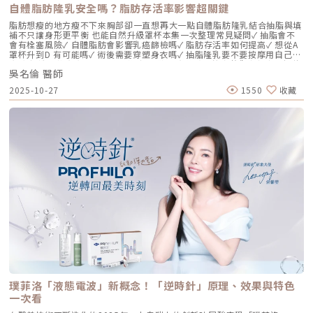
存在延遲性發炎的風險。Profhilo逆時針 透過精確的加熱與降溫製程，讓
自體脂肪隆乳安全嗎？脂肪存活率影響超關鍵
高分子與低分子玻尿酸產生自然的氫鍵鍵結，完全不含 BDDE。這意味著它
具備極高的「生物相容性」，注射後能與人體組織完美融合。2. 高低分子玻
脂肪想瘦的地方瘦不下來胸部卻一直想再大一點自體脂肪隆乳結合抽脂與填
尿酸的「黃金比例」Profhilo 含有目前市面上極高濃度的玻尿酸
補不只讓身形更平衡 也能自然升級罩杯本集一次整理常見疑問✓ 抽脂會不
（64mg/2ml），它結合了： 高分子量玻尿酸（H-HA）：提供穩定的物理
會有栓塞風險✓ 自體脂肪會影響乳癌篩檢嗎✓ 脂肪存活率如何提高✓ 想從A
支撐與深層鎖水，改善鬆弛。 低分子量玻尿酸（L-HA）：作為傳遞信號的
罩杯升到D 有可能嗎✓ 術後需要穿塑身衣嗎✓ 抽脂隆乳要不要按摩用自己的
分子，直接活化真皮層內的纖維母細胞，誘導膠原蛋白與彈力蛋白新生。這
脂肪 打造柔軟真實的胸型適合誰 怎麼做 最有效將給妳完整觀念與安心評估
種「1+1 > 2」的協同作用，讓 Profhilo 在進入皮膚後，能像液態電波一
吳名倫 醫師
依據重點摘要：0:00 #她說他說0:40 #自體脂肪隆乳v.s.#假體隆乳 想要哪
樣迅速擴散，全面性地改善膚質。三、 3 種細胞與 5 種蛋白：解開「液態
一樣？1:02 關於手術安全性 #自體隆乳2:12 不同的抽脂方式 #脂肪存活率
2025-10-27
1550
收藏
電波」的逆齡關鍵在辰美學的診間，我常跟客戶解釋，Profhilo 就像是為
會一樣嗎？3:16 關於抽脂安全 #脂肪栓塞問題 ？4:09 關於手術安全性 #矽
肌膚施加了一種「啟動指令」。它不僅僅是補水，而是啟動了「3+5 逆齡機
膠隆乳相關影片：• 罩杯升級前必看，自體脂肪豐胸解析！ EP20• 男生
制」： 活化 3 種關鍵細胞： 纖維母細胞：這是皮膚的「膠原工廠」。 角質
女乳好尷尬，胸部困擾的隱藏原因你有嗎？ EP24• 抽就對了？抽脂局部雕
形成細胞：強化表皮防禦力，讓肌膚看起來更細緻、有光澤。 脂肪幹細
塑大解密，它沒想像可怕！EP31---LINE
胞：幫助恢復皮下組織的飽滿感，減緩隨著年齡增長的皮下萎縮。 啟動 5
@aclinichttps://lin.ee/zGPja49▼詢問整形大小事https://answer-
種關鍵結構蛋白：包括 I 型、III 型、IV 型、VII 型膠原蛋白以及最關鍵的彈
clinic.com/▼詢問皮膚大小事https://answer-skin.com/▼詢問變美大小
力蛋白。這種全方位的重塑效果，能讓下顎線變清晰，讓細紋從底層淡化。
事https://answer-skincare.com/安瑟美膚整形外科診所
這就是為什麼它被暱稱為「液態電波」。電波是靠「熱能」刺激新生，而
FBhttps://www.facebook.com/AnswerClinic安瑟美膚整形外科診所
Profhilo 是靠「生物分子信號」啟動新生。對於皮膚薄、怕痛或不適合高
IGhttps://www.instagram.com/aclinic.group/吳名倫醫師：Dr.Allen 整
能量儀器的客戶來說，這是一個非常理想的選擇。四、 蔡醫師的精準美
形醫美體塑學苑https://www.facebook.com/drallenbody吳名倫醫師
學：BAP 五點拉提點位解析施打 Profhilo 是一門藝術。我們採用國際標準
IGhttps://www.instagram.com/psdr_allen/安瑟美膚整形外科診所地
的 BAP（Bio Aesthetic Points）五點拉提打法，這五個點是避開重要血
址：臺北市大安區安和路一段113號2樓之1電話：（02）7709-9398
管、精準對準臉部支撐結構的黃金位置： [1] 顴骨高點： 位於顴骨最突出的
地方，需離眼睛外側至少 2 公分。能像掛鉤一樣，為中臉提供向上向外的支
撐力。 [2] 鼻翼與瞳孔垂直線交界： 在鼻翼與耳廓之間畫出水平線，再從瞳
孔中線畫垂直線，兩線交交叉處作為注射點。能有效改善法令紋，飽滿面中
部。 [3] 耳廓下前緣： 位於耳廓下緣的前方約 1 公分處。是收緊臉部外側
輪廓、強化下頷線條的關鍵。 [4] 下頷嘴角交界： 在下巴中軸線的三分之一
處畫垂直線，再向唇角方向移動 1.5 公分。可以修飾木偶紋，改善嘴角下
垂。 [5] 下顎角前緣： 位於下顎角前側約 1 公分處。幫助拉緊腮幫子多餘
璞菲洛「液態電波」新概念！「逆時針」原理、效果與特色
的鬆弛組織，讓下顎線條清晰。五、 哪些部位最適合 Profhilo 逆時針？
Profhilo 逆時針之所以能成為抗老界的寵兒，不僅是因為它的成分純淨，
一次看
更因為它解決了傳統醫美難以觸及的「盲區」。它不靠體積填充，而是透過