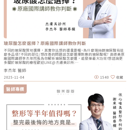
玻尿酸怎麼選擇？原廠國際講師教你判斷
不同的玻尿酸質地選擇，其實你比想的還重要喔~為什麼瑞絲朗玻尿酸有這
麼多品項?不同的部位/想改善的問題該怎麼選擇對應的玻尿酸呢? 高德美原
廠國際講師李杰年院長為你解析玻尿酸怎麼選，能發揮最大功效!想諮詢更
多關於玻尿酸的療程歡迎LINE@杰膚美診所:
https://page.line.me/xhc2941b重點摘要：00:11 玻尿酸作用介紹00:47
李杰年 醫師
玻尿酸分為三大類型02:09 迷思一、玻尿酸打哪裡都可以？02:36 迷思二、
打完下巴蘋果肌看起來怪怪的？03:30 迷思三、臉部鬆弛只能做拉皮嗎？
2025-11-04
1540
收藏
05:00 總結LINE官方帳號一對一咨詢👉https://reurl.cc/x3EQZN歡迎訂閱
我的頻道👉https://reurl.cc/nY51k8關注杰膚美診所FB👉
https://reurl.cc/XQljva杰膚美診所官網👉https://jfmskin.com/關注李杰
醫師專欄
年醫師FB👉https://reurl.cc/Mzk0nm杰膚美診所地址：104台北市中山區
復興北路50號2樓電話：02-8772-6625