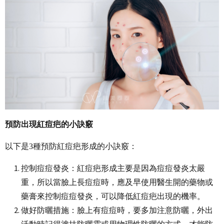
預防出現紅痘疤的小訣竅
以下是3種預防紅痘疤形成的小訣竅：
控制痘痘發炎：紅痘疤形成主要是因為痘痘發炎太嚴
重，所以當臉上長痘痘時，應及早使用醫生開的藥物或
藥膏來控制痘痘發炎，可以降低紅痘疤出現的機率。
做好防曬措施：臉上有痘痘時，要多加注意防曬，外出