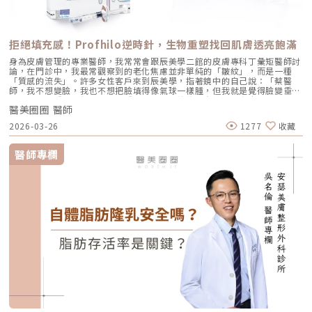
拒絕填充感！Profhilo逆時針，生物重塑找回肌膚透亮飽滿
身為皮膚管理的專業醫師，我常常會跟辰美學二館的皮膚專科丁彙矩醫師討
論，在門診中，我最常觀察到的老化焦慮並非單純的「皺紋」，而是一種
「質感的流失」。許多女性客戶來到辰美學，指著鏡中的自己說：「蔡醫
師，我不想變臉，我也不想把臉填得像氣球一樣腫，但我就是覺得臉變垂
了、乾了，看起來很累。」這種「累感」，往往來自於肌膚真皮層結構的崩
醫美圈圈 醫師
解。過去我們習慣用玻尿酸去「填補」凹陷，或是用電音波去「緊緻」皮
表，但在這兩者之間，其實存在著一個關鍵的空白區：生物重塑（Bio-
2026-03-26
1277
收藏
Remodeling）。這就是為什麼我對 Profhilo 逆時針（俗稱：璞菲洛）情
有獨鍾的原因。一、 重新定義抗老：為什麼妳需要的是「重塑」而非「填
充」？在深入了解 Profhilo逆時針 之前，我們必須先釐清肌膚老化的本
醫師專欄
質。肌膚的年輕度由真皮層的三大支柱決定：水份、膠原蛋白
（Collagen）以及彈力蛋白（Elastin）。多數人對膠原蛋白耳熟能詳，它
就像建築物的「鋼筋水泥」，負責撐起皮膚的厚度與體積；然而，讓肌膚在
做表情後能迅速回彈、維持組織張力的關鍵，其實是彈力蛋白。彈力蛋白就
像支撐鋼筋的「橡皮筋」，不幸的是，人體在青春期過後，彈力蛋白的合成
速度就會大幅下降。當彈力蛋白流失，肌膚就會像失去彈性的鬆緊帶，出現
細紋、毛孔粗大、甚至是難以處理的「鬆弛型下垂」。傳統玻尿酸屬於「填
充型」，主要目的是增加體積（Volumizing），如果過度施打，容易造成
面部僵硬或「醫美臉」。而 Profhilo 逆時針的誕生，是為了從細胞底層進
行「修復與重塑」，讓皮膚自己找回年輕時的彈性。二、 Profhilo 逆時針
的科學核心：NAHYCO™ 專利技術Profhilo逆時針來自瑞士著名的 IBSA 製
藥集團。身為專業醫師，我非常看重產品的「純淨度」與「穩定性」。
Profhilo 之所以能在國際醫美界佔有一席之地，在於其革命性的
NAHYCO™ 專利熱融合技術。1. 醫學界的「純淨」突破：無化學交聯劑一
般玻尿酸為了維持在體內的時間，必須添加化學交聯劑（如 BDDE）。雖然
這在合法範圍內是安全的，但對於過敏體質或追求極致天然的客戶來說，仍