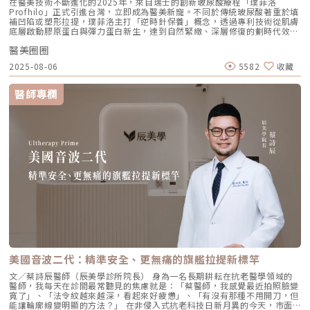
在醫美技術不斷進化的2025年，來自瑞士的創新玻尿酸療程「璞菲洛
「液態拉皮」的概念，從根本提升肌膚彈性。以下四個部位是我在臨床運用
Profhilo」正式引進台灣，立即成為醫美新寵。不同於傳統玻尿酸著重於填
中最推薦的：1. 臉部液態拉皮：BAP 五點精準誘導這是 Profhilo 的核心應
補凹陷或塑形拉提，璞菲洛主打「逆時針保養」概念，透過專利技術從肌膚
用。與傳統玻尿酸增加臉部「厚重感」或「體積支撐」的邏輯完全不同，
底層啟動膠原蛋白與彈力蛋白新生，達到自然緊緻、深層修復的劃時代效
Profhilo 本質上是液態拉皮。我們採用國際標準的 BAP（Bio Aesthetic
果。 Profhilo更邀請郭台銘夫人曾馨瑩擔任形象大使，迅速成為市場焦
Points）五點注射法，這五個點是避開重要血管、精準將玻尿酸導入真皮層
醫美圈圈
點。我們將帶你全面認識這項創新療程，從作用原理、五大特色到適合對象
的黃金位置： 顴骨高點：啟動中臉肌膚的生物重塑，優化張力。 鼻翼瞳孔
與常見問題，一次搞懂「逆時針玻尿酸」的魅力！ 璞菲洛Profhilo是什
交界：透過提升肌膚彈力，自然弱化法令紋的視覺感。 耳廓下前緣：強化
2025-08-06
5582
收藏
麼？ 璞菲洛是一項注射型玻尿酸產品，由瑞士IBSA研發，正式名稱為「高
臉部外側緊緻度，讓輪廓不再鬆垮。 下頷嘴角交界：改善嘴角周圍的鬆
低分子玻尿酸皮下植入劑」，在台灣獲得衛福部核准，俗稱為「逆時針」。
弛，恢復皮膚原有的拉力。 下顎角前緣：誘導彈力蛋白新生，收緊下頷邊
與傳統玻尿酸不同，璞菲洛不以填補凹陷為目的，而是透過生物重塑（bio-
緣的曲線。這五個點位並非用來「填充凹陷」，而是作為信號啟動點，讓玻
醫師專欄
remodeling）方式，喚醒肌膚自身的修復機能，促進膠原蛋白和彈力蛋白
尿酸在皮下如水幕般擴散，誘導彈力蛋白大量新生，像是在皮下植入了一層
的生成，達到自然緊緻與改善膚質的效果。璞菲洛Profhilo的五大特色璞菲
隱形的「彈力網」，讓下顎線與中臉自然回歸緊緻狀態。2. 火雞頸與橫向頸
洛之所以能引發醫美界關注，主要在於它與傳統玻尿酸有著本質上的不同，
紋：修復彈力纖維的救星頸部皮膚極薄，且缺乏支撐結構，老化多半是因為
透過獨特技術從根本上改善肌膚狀態。以下是璞菲洛最突出的五大特色：1.
彈力纖維斷裂。傳統填充型玻尿酸因為有化學交聯，施打後容易因重力或皮
獨特「生物重塑」機制：啟動膠原與彈力蛋白再生璞菲洛的核心技術採用專
膚過薄而產生凸起（毛毛蟲現象）。Profhilo 具備極佳的流動性，能均勻
利高、低分子量玻尿酸複合配方，在不添加交聯劑的情況下，能刺激皮膚深
滲透進頸部真皮層，不是填平皺紋，而是從底層重塑頸部肌膚的厚度與張
層的纖維母細胞、角質細胞和脂肪細胞，促使膠原蛋白和彈力蛋白大量新
力，是目前改善頸部質感的首選。3. 手背（雞爪手）：重建真皮層的緊實度
生，從源頭改善肌膚鬆弛與老化問題。2. 全面改善膚況：不只填補，更提升
雙手最容易因彈力蛋白流失而顯得乾癟、血管明顯。Profhilo 透過「非填
整體膚質有別於傳統玻尿酸的局部填充，璞菲洛注射後會均勻擴散至皮膚的
充」的方式，啟動手背肌膚的自我修復機制。它不僅是補水，更是透過生物
真皮層與皮下組織。這使得它能全面性地改善肌膚，包括： 提升肌膚緊實
重塑增加組織的彈性與結構感，讓手背肌膚恢復細緻平滑，找回如少女般優
度與彈性 深層補水、改善乾燥與粗糙 減少細紋、改善膚色不均3. 自然柔和
雅的肌膚張力。4. 口周細紋：自然軟化而不僵硬對於愛笑或年長客戶常見的
的效果：告別「饅化臉」璞菲洛的質地較輕盈、流動性高，主要作用提升肌
唇周紋，若使用傳統填充物，常會因為增加了體積而讓表情變得僵硬。
膚本身的飽滿度與光澤，而不是增加額外體積。因此，能帶來自然、柔和的
Profhilo 透過液態拉皮的原理，在不改變五官比例的前提下，誘導唇周肌
改善效果，避免了傳統填充劑可能導致的僵硬或「饅化」現象，讓你看起來
膚新生彈力蛋白，從底層「軟化」細小紋路，讓整個人看起來更加柔和、自
就像是膚況變好了，而不是動了手腳。4. 獨創 BAP 五點注射技術：療程更
然。六、 蔡醫師的診間建議：如何規劃妳的「逆時針」計畫？在辰美學，
舒適、更快速採用獨家的 BAP (Bio Aesthetic Points) 五點注射技術。醫師
我們追求的是「長效且細膩」的美，而非瞬間的煙火式改變。針對初次接觸
只需在臉部兩側各選擇五個精準的生物美學點進行注射，就能讓玻尿酸均勻
Profhilo 逆時針 的客戶，我通常會建議以「週期性重塑」的方式來規劃妳
美國音波二代：精準安全、更無痛的旗艦拉提新標竿
擴散至全臉。這大大減少了注射的針數和疼痛感，也降低了術後瘀青和腫脹
的專屬美學地圖：1. 基礎療程：建議至少進行 2 至 3 次為了達到最佳的彈
的機率，讓療程更加舒適、快速。5. 高濃度、不含交聯劑：安全性高、低發
力蛋白新生與肌底環境優化，單次施打僅是啟動信號，完整的重塑需要時間
文／蔡詩辰醫師（辰美學診所院長） 身為一名長期耕耘在抗老醫學領域的
炎風險以高濃度玻尿酸為主要成分，且製程中不使用任何化學交聯劑，能有
堆疊： 啟動期（第 1 次與第 2 次）： 建議間隔 1 個月施打。這兩次密集的
醫師，我每天在診間最常聽見的焦慮就是：「蔡醫師，我感覺最近拍照臉變
效降低注射後的發炎反應與過敏風險。同時，也經過多項國際認證，確保了
治療能確保高濃度玻尿酸在真皮層內建立穩固的擴散網絡，全面活化纖維母
寬了」、「法令紋越來越深，看起來好疲憊」、「有沒有那種不用開刀，但
產品的純淨與安全性。逆時針（Profhilo） vs. 傳統玻尿酸比較 療程名稱
細胞。 強化期（第 2 次與第 3 次）： 建議間隔3到6個月進行第三次施打。
能讓輪廓線變明顯的方法？」 在非侵入式抗老科技日新月異的今天，市面