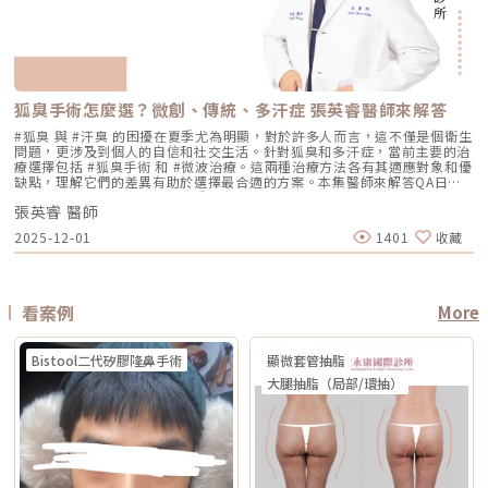
人 麻醉方式 多數不需麻醉，或依疼痛耐受度使用表面麻醉、舒緩方式 依機
下進行高能量雷射，可能增加泛紅加劇或刺激反應的風險。因此治療重點通
合施打族群鳳凰電波比較常被期待用在以下需求： 臉部鬆弛感 下顎線不清
統雷射比較 療程項目 傳統除斑雷射 Reepot AI時光雷射 冷卻保護 冷卻可能
型、能量與個人耐受度，可能不需麻醉或搭配舒緩方式 通常需要局部麻
常會先放在「穩定膚況與降低發炎反應」，並依個別狀況調整可能的誘發因
楚 嘴邊肉或輪廓線變模糊 眼周細紋與鬆弛 身體局部肌膚鬆弛 常被作為年度
較簡單、 熱傷害風險較高 -2°C 到-6°C冷卻 +血管保護， 反黑風險較低 精
醉、舒眠麻醉或全身麻醉，依手術範圍而定 療程時間 約45分鐘至2小時，
素。待肌膚穩定後，再由醫師評估選擇較溫和的療程，例如微針類療程或能
型保養選項之一不過要特別注意，任何非侵入式儀器療程都不是拉皮手術，
準度 多仰賴醫師經驗判斷 斑點範圍、能量輸出 AI影像分析＋自動調能增精
依部位與發數不同 約30分鐘至1.5小時，依部位與發數不同 約2至4小時以
量可精準控制的微針電波，以循序漸進方式改善毛孔粗大與膚質細緻度。
也不是填充療程。它比較適合用來改善輕度到中度鬆弛，若已經有明顯皮膚
準 舒適度 熱感明顯，需敷麻 即時冷卻系統，可不需敷麻 反黑風險 較高 較
上，依手術範圍與複雜度不同 修復期 多數人修復期短，可能有暫時泛紅、
Q5：我平常有在擦酸類或A醇縮毛孔，做醫美前後需要停用嗎？建議暫停使
下垂、脂肪位移或組織支撐不足，仍需要由專業醫師評估是否需搭配其他療
低 混合型斑點 需搭配其他療程，分次處理 AI辨識斑點深淺類型， 能同步處
腫脹或熱感 多數人修復期短，可能有暫時泛紅、痠脹、觸痛感 修復期較
用，但實際時間需依療程種類與個人膚況調整。酸類（如果酸、水楊酸）與
程。什麼是DENSITY RF無雙電波 ？無雙電波的英文名稱為 DENSITY，由
理多種斑點 療程次數 修復期 可能需多次，修復期較長 單次有感改善、修復
長，可能有腫脹、瘀青、傷口照護與拆線需求 效果出現時間 部分人術後先
A醇會促進角質代謝，可能在療程前後增加肌膚敏感度，使刺激反應（如泛
Jeisys Medical 推出。根據 DENSITY 官方資料，這套系統使用單極與雙極
期更短 適合性 適合多數色斑但風險略高 適合希望快速、低風險改善的族群
有緊實感，完整效果通常隨膠原蛋白新生逐漸出現 部分人術後有緊繃感，
狐臭手術怎麼選？微創、傳統、多汗症 張英睿醫師來解答
紅、乾燥）加劇，並提高色素沉澱的風險。一般常見建議為：療程前約3–7
高頻能量，可將能量傳遞到淺層與深層皮膚組織。它和傳統單一電波不同的
Reepot AI時光雷射禁忌症以下情況在接受 Reepot 治療時需特別注意，需
拉提效果通常會在數週至數月逐漸明顯 術後消腫後逐漸看出效果，完整自
天暫停使用，術後約1–2週再視肌膚修復狀況逐步恢復。但實際仍應依醫師
地方，在於它主打「單極 + 雙極」的複合式能量設計。單極偏向較深層作
由醫療人員審慎評估：1. 具有光敏感體質或正在使用感光藥物者若皮膚對光
#狐臭 與 #汗臭 的困擾在夏季尤為明顯，對於許多人而言，這不僅是個衛生
然度需等待恢復期 維持時間 約1年至1年半以上，依個人體質、老化速度與
評估為準。在停用期間，建議以溫和清潔、加強保濕與修護（如玻尿酸、神
用，雙極則偏向較表層、較集中，因此在療程定位上，無雙電波常被形容為
線反應特別強烈，或正在使用會增加光敏性的藥物，治療後發生刺激或色素
問題，更涉及到個人的自信和社交生活。針對狐臭和多汗症，當前主要的治
保養而定 約1年至1年半以上，依個人體質、發數、能量與保養而定 通常可
經醯胺等），並落實防曬措施，協助肌膚穩定修復。擺脫毛孔焦慮，找回平
兼顧： 深層緊緻 淺層膚質 細紋改善 毛孔與光澤感 整體肌膚精緻度
反應的風險較高。2. 三個月內曾使用口服 A 酸A 酸會影響皮膚角質更新與
療選擇包括 #狐臭手術 和 #微波治療。這兩種治療方法各有其適應對象和優
維持數年，但仍會隨年齡與老化速度改變 優點 非侵入式、修復期短、膚質
滑自信肌對抗毛孔粗大是一場長期抗戰，它需要你改變不良的生活習慣、建
DENSITY 採用 sequential monopolar + bipolar RF，也就是序列式單極
修復速度，使治療後的反應加劇，因此仿單建議需完全停藥至少三個月。3.
缺點，理解它們的差異有助於選擇最合適的方案。本集醫師來解答QA日常
與緊緻感改善自然 非侵入式、修復期短、對輪廓線與深層支撐較有針對性
立正確的居家保養觀念，並適時借助醫美科技的強大力量來突破瓶頸。現在
與雙極射頻能量，並搭配冷卻與即時阻抗校準等設計。無雙電波適合施打族
最近三到六個月內接受過填補注射包括玻尿酸、洢蓮絲、舒顏萃等填充劑，
生活中該如何減少體味產生？重點摘要：00:00 開場00:05 微創旋轉刮刀狐
拉提幅度通常較明顯，適合較嚴重鬆弛者 限制 對非常明顯的下垂或多餘皮
的醫美技術已經能為各種膚況提供客製化的解決方案，如果不確定自己到底
群無雙電波常被期待用在以下族群： 臉沒有嚴重鬆弛，但開始覺得輪廓不
為避免能量影響填充物穩定性，需由醫療人員評估治療時機。4. 三個月內接
張英睿 醫師
臭手術與傳統狐臭手術法之比較00:40 狐臭手術治療效果如何？01:55 狐臭
膚，改善幅度有限 對膚質、毛孔、細紋的改善不一定比電波明顯 需開刀、
是屬於哪一種毛孔類型，或者不知道該從哪一個療程下手，建議直接安排時
夠緊 膚質變粗、毛孔變明顯 乾燥細紋、光澤感下降 想做電波，但怕疼痛感
受過磨皮或其他侵入性治療若表皮尚未完全恢復，過早進行雷射可能造成過
和多汗我都有，但我能使用狐臭手術嗎？02:33 狐臭治療建議幾歲開始做？
有傷口與恢復期，風險與費用通常較高 電波音波哪個好？不要只問哪個
間到專業的醫美診所進行諮詢。透過醫師的專業評估，甚至搭配高階的肌膚
2025-12-01
1401
收藏
太強 想要自然型、精緻型保養 希望同時處理緊緻與膚質所以如果說鳳凰電
度刺激或延長恢復期。5. 懷孕與哺乳期間仿單中明確列為需避免的狀況，主
03:08 微波治療後汗水會跑到其他部位嗎？04:21 日常生活中該如何減少體
強，要問哪個適合你很多人會問：「電波跟音波哪個效果比較好？」但這個
檢測儀器，才能為你規劃出最精準、最不走冤枉路的縮毛孔計畫！★溫馨提
波比較偏「輪廓拉提主力」，無雙電波就比較像「緊緻 + 膚質管理」的複合
要基於安全性與荷爾蒙變動的不確定性雖然非侵入性，但仍建議暫緩治療。
味產生？張英睿皮膚專科診所官網 : http://www.skinbook.com.tw/張英
問題其實很容易問錯方向。因為電波和音波不是同一種東西，它們就像健身
醒★小編要提醒大家，醫療並非單純的商業交易，所有的療程都伴隨著風
型選項。無雙電波 vs 鳳凰電波比較 比較療程 DENSITYRF 無雙電波
6. 正在發生皮膚感染者例如開放性傷口、細菌或病毒感染（如皰疹等），需
睿皮膚專科診所 FB ：https://www.facebook.com/Taipeiskinclinic張英
裡的重量訓練和有氧運動，都能讓身體變好，但訓練目標不一樣。 想改善
險。因此，作為消費者應該謹慎選擇合適的醫療方案，以確保安全與健康。
ThermageFLX 鳳凰電波 能量類型 單極+雙極射頻 單極射頻 作用原理
完全痊癒後才能進行雷射。7. 有皮膚癌病史者為避免引發不必要的風險或延
睿皮膚專科診所Instagram：
膚質、緊緻、細紋：可以優先評估電波。 想改善下垂、輪廓線、嘴邊肉：
αLPHA專利交替脈衝加熱技術 射頻RF系統 主要特色 深淺層複合加熱 深層
誤病情追蹤，此類族群需避免或必須在專科醫師嚴格評估下進行。8. 未滿十
https://www.instagram.com/drdeungskinclinic/張英睿皮膚專科診所地
可以優先評估音波。 如果同時有鬆和垂：可以和醫師討論電音波搭配。這
看案例
More
容積式加熱 療程定位 膚質、細緻、緊緻並重 輪廓、拉提、緊實為主 適合族
八歲者不建議未成年人接受此類治療，除非有醫療必要且經監護人與專業醫
址：新北市板橋區文化路一段118號電話：(02)-2250-6065LINE：
也是為什麼現在很多醫師會用「複合式療程」來做規劃。不是每個人都只需
群 輕中度鬆弛、膚質粗糙、 毛孔細紋 中度鬆弛、下顎線模糊、 輪廓下垂感
師共同評估。AI時光雷射常見問題FAQQ1：Reepot AI時光雷射和傳統除斑
@xat.0000195926.1nzhttps://page.line.me/xat.0000195926.1nz?
要一種療程，而是要看老化主要發生在哪一層，再決定適合電波、音波，還
冷卻技術 五階七段冷卻系統 分段噴灑冷媒 探頭 雅典娜探頭：臉部 宙斯探
雷射有什麼最大差別？Reepot 的能量作用以機械式震動為主，而非傳統以
openQrModal=true
是兩者搭配。電波音波可以一起打嗎？可以，但不是每個人都一定需要。電
頭：身體 愛神探頭：眼周 紫鑽探頭：臉/四肢 碧眼探頭：眼周 藍鑽探頭：
Bistool二代矽膠隆鼻手術
顯微套管抽脂
熱破壞色素為核心的方式，因此對周邊組織較為溫和，修復期相對短。搭配
波和音波作用原理不同，所以在醫師評估下，兩者確實可以搭配。常見做法
臉/四肢 黃金探頭：身體 疼痛感 多數定位為較舒適型 但仍因人而異 感受通
AI 智慧影像分析與低溫保護，可讓能量更集中在斑點本身，減少熱擴散造成
是用音波處理深層輪廓拉提，再用電波改善皮膚緊緻與膚質鬆弛，讓效果更
大腿抽脂（局部/環抽）
常較明顯，但依能量、部位與個人耐受度不同 常見效果感受 膚質變細、臉
的紅腫或反黑風險。對於需要更加精準、可控的淺層色素改善者，是較新的
全面。不過，電音波不是「全部打越多越好」。發數、能量、施作順序、間
部較緊 光澤提升 輪廓變緊、線條感改善 適合重點 想變精緻、自然、保養型
治療選擇。Q2：一次療程能看到效果嗎？需要做幾次比較理想？淺層曬
隔時間，都需要依照個人臉部條件設計。如果臉部脂肪偏少、皮膚偏薄、曾
想加強緊緻、抗老、輪廓型 原理差異：單極、雙極到底是什麼？很多人看
斑、雀斑在單次治療後多半能看到初步變化；但深層或混合型色素通常需要
做過其他療程，或是近期剛打過針劑，更要讓醫師完整評估，避免過度治
到「單極」、「雙極」會覺得很難懂，其實可以用生活化的方式理解。單極
多次治療，效果會以「循序淡化」的方式呈現。實際次數與間隔仍須依個人
療。做電波音波前，要注意哪些事？第一，先判斷自己是哪一種老化問題在
電波：像是把熱能傳遞到較深、較廣的範圍，主要作用於較深層皮膚組織
膚況並由醫師評估調整。Q3：Reepot 是否有反黑風險？術後該注意什麼？
選電波或音波前，先不要急著問「哪個比較好」，而是要先看自己的老化問
（以真皮層為主），常被用於緊緻與支撐感相關需求。鳳凰電波即屬於單極
任何除斑型雷射都可能有反黑風險，但 Reepot 因熱傷害較低、加上冷卻系
題屬於哪一種。臉部老化常見可分成四大類：組織鬆弛下垂、結構性凹陷、
射頻應用。雙極電波：則是將能量集中在兩個電極之間，作用範圍相對較
統保護，發生率較低。術後的關鍵在於防曬和保濕，尤其治療後一週避免曝