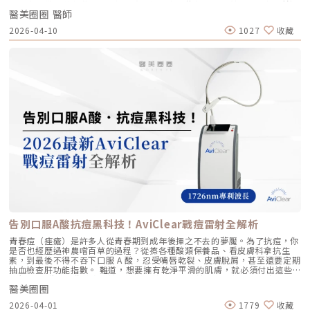
逆時針 (Profhilo) 傳統玻尿酸填充劑 主要功能 「生物重塑」(Bio-
這是一個關鍵的鞏固點，能延續細胞的再生信號，讓拉皮效果更具層次感。
上的音波儀器琳瑯滿目。但每當病患詢問我最信任哪一台儀器時，我的首選
remodeling)， 刺激膠原蛋白和彈力蛋白再生，從根本改善膚質 「填充」
維持期： 經過這 3 次完整的週期療程後，肌膚的緊緻度與細緻質感通常可
醫美圈圈 醫師
始終是 Ultherapy 美國音波。而在 2026 年的現在，隨著 Ultherapy
和「支撐」， 用於填補凹陷、雕塑輪廓 成分組成 專利技術結合高低分子玻
以維持九個月左右的時間。2.術後照護：輕盈無負擔的修復由於 Profhilo
Prime（美音二代） 的問世，醫美界正式進入了「精準醫療」的新紀元。這
2026-04-10
1027
收藏
尿酸， 64mg/2ml 高濃度，無交聯劑 玻尿酸會添加交聯劑，以增加黏度和
是極高純度的玻尿酸且不含化學交聯劑，術後反應極輕。只需在 24 小時內
篇文章，我將以專業醫師的角度，深度拆解為什麼美音二代會成為我臨床治
支撐力， 能維持體積不被快速分解 作用機制 注射後會均勻擴散至皮膚深
避免劇烈運動與高溫環境（如溫泉、蒸氣室、高溫瑜伽），其餘日常生活、
療的核心，以及它如何重新定義抗老的黃金標準。一、 為什麼「看得到」
層， 像「液態電波」一樣，透過非發炎機制喚醒細胞自我修復 注射後會停
上妝均不受影響，非常適合行程滿檔的都會女性。結語：美，是找回妳原本
才是真安全？DeepSEE® 即時影像導引的革命在進行音波拉提治療時，我常
留在特定部位， 透過體積來填補或塑形 效果呈現 效果是漸進且全面的，讓
的自然光采抗老不應該是「加法」，而是「還原」。Profhilo 逆時針的哲
跟病患分享一個觀念：音波拉提不是「能量越強越好」，而是「能量要打在
肌膚變得更緊緻、 有彈性、有光澤，視覺上更自然 效果是立即且局部的，
學與辰美學的理念不謀而合：我們不希望客戶變得不像自己，我們希望妳在
對的地方」。每個人的皮膚厚度、皮下脂肪分布、筋膜層（SMAS）的深
能看到凹陷處被填平、 輪廓變得立體 適用對象 適合想改善肌膚鬆弛、細
未來的日子裡，依然保有那份緊緻、透亮的彈力美感。妳不需要厚重的粉底
度，甚至是神經血管的走勢都完全不同。即便是在同一個人的臉上，左側與
紋、膚質乾燥、 彈性下降，追求自然效果的人 適合想填補淚溝、法令紋、
來遮蓋疲態，因為最美的底妝，就是妳健康的真皮層。如果妳也想體驗這種
右側的組織密度也存在差異。傳統的音波療程多半屬於「盲打」，醫師只能
豐頰、豐下巴或鼻子，追求局部立體效果的人 維持時間 約6 ~ 12個月 （需
「由內而外」的重塑感，歡迎來到辰美學，讓我們為妳量身定制專屬的逆齡
憑藉經驗去推測深度，這就像是在迷霧中航行，風險與不穩定性自然較高。
視個人體質、代謝與保養習慣而異） 約6～18個月 （因品牌、分子大小及
處方箋。「詳細內容請詳見辰美學官網」
1.1 精準醫療的「透視眼」最新的Ultherapy Prime 美國音波二代搭載了升
個人體質而異） 值得一提的是，它不像音波拉提需要靠機器操作、產生熱
級版 DeepSEE® 即時影像技術。在施打的每一條能量時，我都能透過 2X 高
能導致術後紅腫，也不會像玻尿酸填充容易造成過度膨脹的人工感，而是像
清螢幕清晰地看見病患當下的組織層級。這意味著： 避開神經與骨頭：大
「智慧型保養」，漸進式修復你的肌膚底層架構。哪些人適合做璞菲洛？
幅降低因能量落點錯誤導致的劇痛或副作用。 精準鎖定 SMAS 筋膜層：確
Profhilo不僅適合輕熟女族群，也非常適合希望改善整體膚況、延緩老化的
保每一發熱凝結點都精確落在支撐輪廓的關鍵地基上。 即時監控探頭貼合
人。尤其推薦給以下族群： 面臨初老症狀者： 臉部、頸部或手部出現細
度：防止因貼合不全導致的表皮燙傷。二、 三種鬆弛型態：妳需要的是
紋、輕微鬆弛，以及肌膚彈性下降、缺乏緊實感的人。 膚質困擾者： 肌膚
「拉提」還是「緊緻」？很多客人到診間會直接說：「我要打音波。」但我
乾燥、毛孔粗大、膚色不均或膚質粗糙，希望透過深層保濕來全面提升膚況
通常會先進行細緻的觸診與影像觀察，因為「鬆弛」其實分為不同層次。如
的人。 追求自然效果者： 不希望外觀有大幅度改變，只想透過自然、漸進
果診斷錯誤，治療效果就會大打折扣。我將臉部老化歸納為三種主要型態，
的方式讓自己看起來更年輕、更有氣色。 對其他療程敏感者： 曾對雷射、
並給予不同的客製化建議：2.1 筋膜鬆弛型（結構下垂）這是最適合美國音
能量儀器等療程反應較大，或希望尋找一種低風險、低修復期的保養方式。
波二代的族群。表現為下顎線模糊、嘴角下垂（木偶紋）、整體輪廓往下
這項療程也特別受到熟齡上班族歡迎，因為療程快、不影響日常作息，對於
墜。這類問題的根源在於 SMAS 筋膜層失去張力，需要透過美音二代深達
告別口服A酸抗痘黑科技！AviClear戰痘雷射全解析
忙碌但仍想維持好氣色的族群非常友善。璞菲洛療程建議與效果說明璞菲洛
4.5mm 的聚焦能量，從地基進行「拉提」。2.2 表皮鬆弛型（膚質鬆軟）
建議以三次療程為一完整週期，前兩次治療間隔約30天，第三次則可延長至
如果妳覺得臉部皮膚軟爛、毛孔粗大、布滿細紋，這通常是真皮層膠原蛋白
青春痘（痤瘡）是許多人從青春期到成年後揮之不去的夢魘。為了抗痘，你
4至6個月後進行。必要時，醫師會根據患者肌膚老化程度，評估是否安排加
流失。此時我會建議以「無雙電波」或「鳳凰電波」為主，強化表層的「緊
是否也經歷過神農嚐百草的過程？從擦各種酸類保養品、看皮膚科拿抗生
強治療，以達到最佳效果。大部分患者在首次治療後約2至4週，能感受到肌
緻」，若能搭配美音二代 1.5mm 或 3.0mm 的探頭進行分層治療，效果會
素，到最後不得不吞下口服 A 酸，忍受嘴唇乾裂、皮膚脫屑，甚至還要定期
膚保濕度提升與質感柔嫩。完整療程結束後，肌膚彈性、細緻度與毛孔緊實
更全面。2.3 脂肪下移型（贅肉堆積）有些人老化表現是法令紋上方擠出一
抽血檢查肝功能指數。 難道，想要擁有乾淨平滑的肌膚，就必須付出這些
度明顯改善，效果可維持數月，期間因人而異，與個人膚質及保養習慣相
塊肉，或是出現明顯的雙下巴。這類族群除了筋膜拉提，還需要美音二代對
代價嗎？ 隨著醫學美容科技的進步，抗痘治療終於迎來了劃時代的突破。
關。針對肌膚老化較嚴重的患者，醫師會提供客製化療程方案，確保治療成
脂肪組織產生的微熱效應來進行收斂，收緊鬆贅組織，恢復線條的俐落感。
醫美圈圈
全球首款獲得美國 FDA 認證，專門針對「皮脂腺」進行治療的 AviClear 戰
效符合期待。為何完成完整療程後仍需定期補打？雖然Profhilo在第一年完
三、 關於痛感與效果：二代真的不一樣嗎？「醫師，聽說美國音波非常
痘雷射 正式問世。它主打不需依賴藥物、無嚴重副作用，透過專利
成三次療程後，可促進皮膚彈力蛋白的新生，但其成分會在體內逐漸代謝，
2026-04-01
1779
收藏
痛，是真的嗎？」這是許多客人心中的陰影。的確，第一代美國音波因其能
1726nm 波長雷射，從根源「關閉」過度活躍的皮脂腺。 這篇文章將帶你