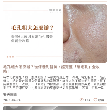
約在施打後28天開始減少。儘管如此，Profhilo所啟動的生物刺激作用能持
量輸出極為強悍扎實，對某些痛感較敏感的客人來說確實是一大挑戰。但
全面深入了解 AviClear 戰痘雷射的作用原理、與傳統治療的差異、療程細
續約3個月左右。隨著時間流逝，皮膚的保濕度與細胞活化功能會逐漸降
Ultherapy Prime（美音二代）在 2026 年能被醫美圈推崇，關鍵就在於它
節以及真實的術後效果，幫助你評估這項抗痘黑科技是否適合自己。為什麼
低，肌膚質感可能回復至治療前的狀態。加上年齡增長與環境壓力，皮膚細
大幅優化了「舒適度」。3.1 減痛技術的優化美音二代優化了能量輸出的波
痘痘總是反覆發作？看懂萬惡之源「皮脂腺」在認識 AviClear 戰痘雷射之
胞活力下降，因此建議每3至4個月進行一次補打，持續激活肌膚，維持年輕
型與頻率，使熱能釋放更加穩定均勻。在臨床操作中，我發現客人的耐受度
前，我們必須先了解痘痘（痤瘡）究竟是怎麼形成。青春痘的生成機制主要
健康。一項針對40至65歲受試者的研究顯示，接受兩次Profhilo注射（間
顯著提升，不再需要像早期那樣「痛到想哭」。 見效時間：治療當下因組
包含四大關鍵： 皮脂分泌過盛：受到賀爾蒙、壓力、飲食或基因影響，皮
隔30天）後，在1個月與4個月的評估中，皮膚彈性與保濕度均有顯著提
織受熱收縮，會有 10-20% 的即時拉提感。真正的巔峰效果會在術後 2–3
脂腺製造出過多的油脂。 毛囊角化異常：老廢角質無法正常代謝，與油脂
升，且效果可維持至少4個月。受試者自我評估亦反映皺紋減少、肌膚更緊
個月，隨著膠原蛋白的大量新生，輪廓會日益清晰。 維持時間：在規律的
混合後堵塞毛孔，形成粉刺。 痤瘡桿菌增生：堵塞的無氧毛孔成為痤瘡桿
緻，印證持續治療的重要性。（參考來源：Sparavigna et al., 2022）璞
生活作息下，一次優良的治療效果可維持 12–18 個月。四、 蔡醫師的減齡
菌（C. acnes）的溫床，細菌大量繁殖。 發炎反應：細菌代謝物引發免疫
菲洛療程前後注意事項術前： 停止服用抗凝血藥物（如阿斯匹靈、維他命
處方箋：美音二代的精準佈點很多診所標榜「破千條」的音波，但我始終堅
反應，導致紅腫、化膿，形成嚴重的囊腫型或膿皰型痘痘。在這四個環節
E） 治療當天避免化妝、飲酒 保持作息規律，避免熬夜與重度壓力術後：
持：條數不是越多越好，精準度才是關鍵。過多的能量可能造成脂肪萎縮
中，「皮脂分泌過盛」是啟動後續一連串災難的開關。傳統的治療方式，如
24小時內避免按摩施打部位 三天內避免劇烈運動與三溫暖 一週內避免臉部
（臉凹），過少則無感。在辰美學，我會根據每一位客人的臉型厚薄、鬆弛
抗生素主要針對殺菌；外用酸類主要針對去角質。唯有口服 A 酸能夠有效抑
熱敷與刺激性護膚產品 建議加強保濕、防曬，幫助效果延長璞菲洛副作用
程度，規劃專屬的能量地圖。以下是 2026 年我常用的建議處方： 施作區
制皮脂腺分泌，這也是為什麼口服 A 酸過去被視為治療嚴重痘痘的終極武
與風險Profhilo屬於非交聯玻尿酸，不含化學交聯劑，生物相容性極佳，副
域 建議條數參考 蔡醫師臨床改善重點 全臉輪廓拉提 500 – 800 條 筋膜拉
器。然而，口服 A 酸伴隨著全身性的副作用。而 AviClear 戰痘雷射的誕
作用相對少。常見輕微反應包括： 注射處短暫腫脹、微紅 局部輕微瘀青
提改善法令紋 中下臉重點加強 300 – 500 條 筋膜拉提改善嘴邊肉 眼周與提
生，就是為了一次解決這個痛點：我們能不能在不吃藥的情況下，精準且長
（數日內可自行消退） 極少數人可能會有輕微搔癢或壓痛感，通常在數天
眉 100 – 200 條 改善眼尾下垂。 4.1 複合式療程的加乘效果如果想要達到
效地控制皮脂腺？什麼是 AviClear 戰痘雷射？解密 1726nm 的物理奇蹟
內緩解※ 選擇合法診所與原廠授權產品，是避免療程風險最關鍵的因素。
更好的「精緻度」，我常會建議在音波拉提後，搭配再生針（瑞德喜）進行
AviClear 戰痘雷射是一台利用特定波長光能來治療痤瘡的醫療儀器。它的核
為什麼 Profhilo 成為新一代醫美趨勢？隨著醫美觀念的演變，越來越多人
外輪廓的固定，或是以「混合式填充」補足流失的骨架支撐。這種「由內拉
心技術在於突破性的1726nm 波長雷射。1. 為什麼是 1726nm 波長？「專
追求自然、柔和的改善效果，不希望臉部看起來僵硬或過度膨脹。Profhilo
提、由外固定」的複合思維，才是現代抗老的趨勢。五、 2026 醫美行情與
吃油脂」的標靶治療在雷射醫學中，不同的波長會被不同的目標物（如黑色
與傳統填充型療程最大的不同，在於它獨特的「重建」式作用。Profhilo
避坑建議當妳搜尋「美國音波二代價格」時，會發現市場行情落差很大。身
素、血紅素、水分）吸收。1726nm 這個波長非常特殊，它在人體組織
並非單純地填補，而是將高濃度玻尿酸均勻分布於肌膚真皮層，從底層刺激
毛孔粗大怎麼辦？從保養到醫美，超完整「縮毛孔」全攻
為醫師，我必須提醒大家，費用背後包含的是原廠探頭成本、儀器維護、以
中，被皮脂（油脂）吸收的效率，大約是被水分吸收的 2 倍。當 AviClear
膠原蛋白與彈力蛋白新生，啟動肌膚的自我修復能力，讓效果柔和自然，能
及最重要的「醫師的技術與判讀經驗」。 認明原廠授權：施打前請掃描儀
略！
的雷射光束打入真皮層時，能量會精準地被富含油脂的「皮脂腺」大量吸
有效降低傳統填充物可能帶來的異物感，也更貼近肌膚自然老化的邏輯。此
器與探頭 QR Code，確保非水貨或非法翻新探頭。 選擇認證醫師：音波拉
收，進而產生熱能。這些熱能會破壞過度活躍的皮脂腺細胞，變得萎縮、分
外，Profhilo 完美契合了當前醫美市場「微侵入式」與「預防型保養」的
每次化妝總是卡粉、素顏照鏡子時總覺得臉上的「洞洞」特別明顯？「毛孔
提需要精準的解剖學知識，只有受過原廠培訓的醫師，才能在「安全邊界
泌量大幅下降。當沒有過多的油脂，毛孔就不易堵塞，痤瘡桿菌也失去了生
趨勢。它填補了日常保養品與侵入式手術之間的空缺，不需像肉毒桿菌那樣
粗大」絕對是台灣男女保養痛點的常勝軍。許多人為了解決毛孔問題，買了
內」將能量發揮到極致。六、 結語：愛美，是為了成就更好的自己我常
存的養分，痘痘自然就失去了生長的溫床。2. AviCool™ 藍寶石冷卻系統：
限制表情，也不需要像手術拉皮那樣漫長的恢復期。對於生活忙碌、注重效
無數瓶主打「收斂」、「緊緻」的保養品，甚至瘋狂使用妙鼻貼，最後卻發
說，醫美的意義不在於把妳變成另外一個人，而在於「找回最巔峰狀態的
保護表皮，大幅提升舒適度既然要用熱能破壞深層的皮脂腺，表皮會不會被
率的現代人來說，這讓它更容易被接受，成為許多人延緩老化、提升膚質的
現毛孔不但沒有變小，反而周遭的皮膚變得更敏感脆弱。 其實，毛孔一旦
妳」。看著客人在治療後，重新對鏡子裡的自己露出自信的微笑，那是我身
燙傷？這正是 AviClear 的另一項核心專利。機器配備了專屬的 AviCool™
首選。臨床案例分享以下為原廠提供的實際案例，透過Profhilo逆時針療
被撐大，就像是被撐鬆的橡皮筋，光靠日常塗抹保養品是很難「完全逆轉」
為醫師最大的成就感。我會運用 Ultherapy Prime 美國音波第二代的精準
藍寶石接觸式冷卻系統。在雷射擊發前、擊發中與擊發後，冷卻系統會持續
程，觀察治療前後肌膚狀態的變化，供大家參考了解療程效果。璞菲洛
醫美圈圈
的。想要有效改善毛孔粗大，我們必須先搞懂你的毛孔是哪一種「型」，才
技術，結合我對面部結構的美感理解，悉心守護妳每一寸肌膚的張力。如果
將表皮溫度維持在安全的低溫狀態。這不僅能防止表皮熱傷害、避免術後反
Profhilo常見Q&AQ1：PROFHILO和水光療程有什麼差別？ 水光著重在肌
能對症下藥！這篇文章將帶你從日常保養到專業醫美療程，全面拯救毛孔粗
您也對輪廓的流失感到焦慮，或者正猶豫哪種療程最適合自己，歡迎預約來
黑，更大幅降低了療程中的痛感，讓患者在不需要敷麻藥的情況下（視個人
2026-04-24
1041
收藏
膚表層補水，讓皮膚變得水嫩透亮；而PROFHILO作用層次更深，不只補
大的終極對策。為什麼我的毛孔會變大？揭開毛孔粗大的 6大元兇在探討怎
診間，讓我們在一個放鬆、透明的環境下，一起討論出最適合您的減齡計
耐受度而定），也能順利完成治療。AviClear 戰痘雷射 vs. 藍雷射與傳統療
水，還能活化膠原蛋白、彈力蛋白等細胞修復，提升整體彈性與緊緻度。它
麼解決之前，我們得先抓出讓毛孔變大的罪魁禍首。毛孔粗大絕對不是單一
畫。
法：抗痘金大PK過去我們面對嚴重的青春痘，「吞口服A酸」幾乎是唯一的
的特點是透過穩定擴散來刺激肌膚自我修復，不靠刺激或破壞，適合想全面
原因造成的，通常是以下幾個因素交織而成的結果：1. 【油脂型毛孔】：中
終極解方。然而，隨著光電科技的突破，現代的醫美抗痘已經邁入了「精準