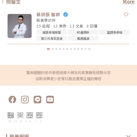
不能單純說哪一個一定比較痛。Q2：電波音波做完會有修復期嗎？多數電
問醫生
More
整。電波拉提不是抽脂，也不是溶脂，更不是削骨。它主要是透過射頻熱能
波音波屬於非侵入式療程，通常不需要像手術一樣長時間修復。不過部分人
刺激皮膚組織緊緻與膠原重塑，因此效果通常是逐步變化。有些人做完會覺
可能會有短暫泛紅、腫脹、痠感或觸痛，通常會逐漸緩解。實際狀況仍需依
得臉比較緊、線條比較順，但真正的膠原變化通常需要時間。Thermage 官
個人體質與療程設定而定。Q3：年輕人適合做電波音波嗎？如果只是想預
蔡詩辰 醫師
方也提到效果可立即出現，並隨時間改善。所以比較合理的期待是：不是
防初老、改善膚質鬆弛，可以先從電波或其他較溫和的保養型療程評估。若
「瞬間換臉」而是「慢慢變緊、變順、變精緻」做電波前需要注意什麼？無
辰美學診所
已經有明顯輪廓下垂，也可以和醫師討論音波。但年齡不是唯一標準，皮膚
論選無雙電波或鳳凰電波，療程前都建議注意以下幾點： 近期是否懷孕或
厚度、脂肪量、鬆弛程度更重要。Q4：電波音波可以取代拉皮手術嗎？不
35 追蹤
13 案例
13 文章
0 回覆
哺乳 是否有心律調節器或植入式電子裝置 施作區域是否有金屬植入物 是否
能完全取代。電波音波適合輕度到中度鬆弛，屬於非侵入式抗老療程。如果
緹奧希玻尿酸
4D童顏針
藍鑽魚骨線
有嚴重皮膚發炎、傷口或感染 近期是否做過其他醫美療程 是否有蟹足腫或
是非常明顯的皮膚鬆垂或組織下滑，仍可能需要評估手術或其他治療方式。
特殊體質 是否正在服用影響皮膚修復的藥物這些資訊都應在諮詢時主動告
Q5：電波音波多久做一次？每個人的老化程度、儀器種類、能量設定和維
第三代海芙音波
鳳凰電波
知醫療院所，即便是非侵入式療程，也不是每個人都適合做。做完電波後怎
持需求不同，沒有固定答案。一般會由醫師依照膚況、年齡、預算與期待效
麼保養？電波療程後，多數人不需要長時間恢復期，但仍建議做好基礎照
果規劃，不建議自己照網路頻率硬套。搞懂電波跟音波的差別，才能選對適
護： 加強保濕 避免過度去角質 做好防曬 短期內避免高溫環境，例如三溫
合自己的療程電波跟音波都是常見的非侵入式抗老療程，但它們不是誰取代
暖、烤箱 避免同時疊加刺激性保養品 依照院所指示安排回診或追蹤如果出
誰，也不是誰一定比較好。圈圈提醒，做療程前不要只看網路心得，也不要
現明顯紅腫、疼痛、水泡、凹陷或異常不適，應儘快回原院所或尋求專業醫
只聽「哪個最紅」。真正重要的是：你想改善的是什麼問題、由誰來評估與
療協助。FAQ：無雙電波 vs 鳳凰電波常見問題Q1：無雙電波和鳳凰電波哪
操作、療程規劃是否真的符合自身臉部條件。選對療程，不是追求最貴、最
個效果比較好？沒有絕對誰比較好。無雙電波偏向膚質、細緻與自然緊緻；
痛、最強，而是找到真正適合自己的方式。變美可以慢慢來，但觀念一定要
鳳凰電波偏向輪廓拉提與深層緊實。選擇重點應該是你的需求，而不是單看
醫美圈圈的使命是透過廣大網友的真實療程經驗分享
先對！★溫馨提醒★小編要提醒大家，醫療並非單純的商業交易，所有的療
療程名氣。Q2：無雙電波可以取代鳳凰電波嗎？不一定。兩者能量設計與
程都伴隨著風險。因此，作為消費者應該謹慎選擇合適的醫療方案，以確保
協助消費者少走冤枉路並選擇正確的療程
療程定位不同，並非互相取代關係。若主要需求是膚質與輕度緊緻，無雙電
安全與健康。
波可能適合；若主要需求是明顯輪廓拉提，鳳凰電波仍有其定位。Q3：無
雙電波適合年輕人嗎？若已開始出現膚質粗糙、毛孔、細紋或輕微鬆弛，無
雙電波可作為早期保養型選項。不過仍建議由專業醫師評估是否真的需要施
作。Q4：電波拉提可以維持多久？維持時間會因年齡、膚況、生活習慣、
保養方式、能量設定與個人體質不同而有差異。多數電波療程並非永久效
果，通常需要定期保養。Q5：做完電波可以馬上化妝嗎？多數情況下恢復
期不長，但實際仍需依個人膚況與療程反應而定。若出現泛紅、敏感或熱
感，建議先讓肌膚休息，並加強保濕與防曬，並依醫療院所指示進行後續照
護。選對療程，比跟風更重要無雙電波與鳳凰電波各有優勢，前者偏向細緻
膚質與自然緊緻，後者則更聚焦在輪廓拉提與深層抗老。與其問「哪一個比
較厲害」，不如先釐清自己最在意的是膚質、鬆弛、輪廓，還是整體老化
感。但無論選哪一種，都建議先諮詢合格醫療院所，由專業醫師評估膚況、
醫美圈圈
年齡、鬆弛程度、預算與期待值，才能做出更安全也更符合期待的選擇。同