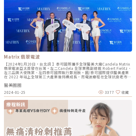
的人不建議施打。術前應與醫師詳細討論自身狀況。​Q3. 玻尿酸豐唇可以和
定期活動身體，讓私密處得到通風。另外，過度清潔私密處反而會降低皮膚
電音波等能量型療程一起做嗎？A：玻尿酸豐唇可以和某些能量型療程（如
的保護力，增加黑色素沈澱的機會，只要我們注意這些細節，就能夠維持私
電音波、音波拉提、皮秒雷射）一起規劃，但不建議同一天在同一部位同時
密處的健康和光澤。私密處日常保養的對策女性私密處的皮膚比較嬌嫩敏
進行。電音波屬於高能量緊緻療程，理論上不會直接破壞已注射的玻尿酸，
感，一般的美白保養品可能會造成刺激。因此，在考慮美白前，最重要的是
但可能因熱效應、組織變化影響效果持久度，或增加腫脹風險。建議讓專業
先確保私密處的健康。尤其女性的生理結構與男性不同，女性的陰部位於身
醫師根據你的需求和療程順序做客制化規劃，通常會分開治療時間，讓玻尿
體內部，因此清潔需更加細心。由於尿道和陰道口位置靠近，再加上生理期
酸完全穩定後再施作能量型療程，這樣才能同時兼顧美觀與安全。Q4. 注射
的關係，私密處容易悶熱和感染。如果分泌物出現異常，要特別留意是否有
玻尿酸後多久可以上妝？A：一般建議注射後12小時再上妝，以降低感染風
陰道感染的情況。 使用溫和清潔產品：挑選不刺激、不含香精或其他刺激
險。術後應避免使用含酒精或刺激性成分的化妝品，並保持注射部位清潔乾
成分的清潔用品來清洗私密處。 私密處保持通風：盡量避免穿著緊身長褲
燥。​Q5. 若對豐唇效果不滿意，是否可以修正？A：是的。若對注射效果不
或安全褲等不透氣的衣物，這樣可以幫助防止私密處變得暗沈。 不要過度
滿意，可透過玻尿酸降解酶進行修正。此酶能分解玻尿酸，讓效果逐漸消
清潔陰道：不需要使用特別的清潔產品清洗陰道內部，因為身體本身可以自
失，但需由專業醫師操作，並評估是否適合進行此項修正。★溫馨提醒★小
行調節陰道的環境。 維持規律的生活作息：保持健康的生活作息有助於增
編要提醒大家，醫療並非單純的商業交易，所有的療程都伴隨著風險。因
強免疫系統，進而幫助陰道內的健康菌叢維持平衡。 注意安全性行為：避
Matrix 翡翠電波
此，作為消費者應該謹慎選擇合適的醫療方案，以確保安全與健康。
免性行為中感染性病，這樣可以預防陰道炎的發生。打造私密處美白的日常
保養方法私密處美白的方法中，實際上最快的選擇是到專業醫美診所接受雷
【2024年1月20日，台北訊 】泰可國際攜手全球醫美大廠Candela Matrix
射治療。但考慮到施打部位的敏感性，如果尚未克服心理障礙或有預算上的
翡翠電波亞太首發在台灣。左二Candela 全球業務副總裁 Robert Fielitz、
考量，可以先從日常飲食和保養品入手，逐步進行私密處美白護理。由於私
左三品牌大使隋棠、左四泰可國際執行鄭旭辰。圖/泰可國際提供醫美產業
密處皮膚較為脆弱，建議選擇不含香精、防腐劑或強力清潔劑如SLS、SLES
在 2022 年站上全球第三大產業後持續成長，而電波療程在全球抗衰老市場
等人工合成成分的清潔產品。女性陰道維持較酸性的環境有助於健康，因此
蓬勃發展的帶動下，商機更是不容小覷。根據市場調研機構 IMARC 與
選擇PH值約為4.0到4.5左右的清潔產品更符合私密處肌膚的酸鹼值。在清
醫美圈圈
Global Market Insight(GMI) 研究顯示，全球抗衰老市場規模將在 2028 年
潔外陰部時，可加水稀釋溫和的清潔產品，切忌過度清潔內陰道。一些含有
逼近千億美元，其中電波肌膚修護儀器市場規模預估十年內上看 16 億(美
2024-01-25
3377
收藏
豐富維生素C的抗氧化食物對私密處美白有良好的作用，包含蔓越莓、芭
元)，複合年均成長率(CAGR) 達 9.2%。看準台灣在亞洲醫美市場的成長動
樂、柑橘類水果、奇異果、草莓等。此外，攝取維生素B和C，以及益生
能，與抗老修護保養成剛性需求的態勢，全球醫美儀器及產品專業代理泰可
菌，也對促進私密處的美白有益。每天保持充足的水分攝取，建議飲用
國際，攜手世界級醫美設備領導品牌 Candela，以台灣為亞太地區上市的
療程新訊
2,000CC的水，也是維持皮膚健康的重要一環。小編提醒，在開始私密處日
第一站，發表新一代電波保養儀器『Matrix 翡翠電波』，獨特矩陣微針技
常美白前，需要明白一點，即便吃下再多美白食物或使用美白產品，也無法
術，簡化繁瑣工序，戰勝惱人問題肌膚。今(20)日舉辦全國發表會，在品牌
讓皮膚比原來更白。這些產品的作用是以循序漸進的方式，讓暗沈的皮膚漸
大使隋棠與全場超過 50 位院長級名醫、近百家知名診所及上百位人氣網紅
漸恢復到原本的色調，而不是變得更白。而且需要持續使用2到3個月才能看
的見證下，為新型態微針電波開創新局。高效保養再進化 Matrix 翡翠電波
到效果，因此要耐心等待喔。延伸閱讀：私密處美白不藏私妙招！揭開私密
智能深度系統打造客製化專屬療程受到年齡增長、環境有害因子與不正常作
處暗沉4大根源★溫馨提醒★小編要提醒大家，醫療並非單純的商業交易，
息等因素影響，細紋、鬆弛、暗沉與黑眼圈等問題肌膚與衰老困擾著愛美的
所有的療程都伴隨著風險。因此，作為消費者應該謹慎選擇合適的醫療方
女性。然而，瓶罐充斥的日常保養工序，以及砸大錢買保養品但改善效果不
案，以確保安全與健康。