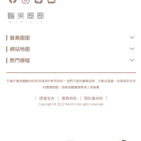
market) 不斷成長，預期 2025 年將超過 800 億美元，並在 2028 年達到
至千元以上 7大改善肌膚狀況的好習慣如果想改善粉刺肌膚，除了了解正確
986 億美元，不僅市場規模龐大，目標族群需求也朝客製化、複合式的趨勢
的清潔方法外，維持良好的日常生活習慣也是非常重要的喔！這裡分享了能
前進。作為世界級醫美設備領導品牌，Candela 持續推出先進、舒適且安
從根本減少粉刺問題的好習慣，讓你輕鬆向粉刺說Bye Bye！ 維持規律和徹
全的醫美儀器。Matrix 翡翠電波結合智慧、精準與創新設計，2023年在美
底清潔：為了避免毛孔堵塞而導致粉刺，需要使用適合自己膚質的溫和清潔
國上市後即獲得正面迴響。基於對台灣市場的高度重視，Candela 選擇以
產品來早晚清潔臉部，特別是在化妝後更要將彩妝品徹底卸除。如果疏於清
台灣做為 Matrix 翡翠電波進入亞太地區的第一站，Candela 對 Matrix 翡
潔，那麼長粉刺的風險就會大大增加，甚至引發其他皮膚問題。 選擇適合
翠電波深具信心，相信一定能成為台灣凍齡抗衰老的指標選項。」適逢農曆
的酸類保養品：對於經常長粉刺的人來說，或許可以考慮使用含有酸類成分
新年即將來臨，冬季的低溫低日曬提供醫美術後修復的好時機，把握醫美黃
的保養品，例如水楊酸、杏仁酸或果酸等。這些成分能幫助去除皮膚表面的
金期體驗Matrix 翡翠電波，給自己的容顏休養生息改善肌膚問題的機會，為
醫美圈圈
老廢角質，刺激皮膚細胞更新，代謝粉刺，減少毛孔阻塞、降低粉刺生成。
妳「龍」光煥發的 2024 年打底！
維持正常規律作息：保持固定的作息時間有利於緩解荷爾蒙失調，減緩皮脂
分泌過多的情況，同時也能降低粉刺形成。 良好的飲食習慣：如果想保持
網站地圖
皮膚健康，建議在飲食上減少攝取高油脂和高糖分的食物，可增加含豐富維
生素的食物，例如水果、蔬菜，以及含有Omega-3脂肪酸。這些食物對維
持皮膚的健康有益，也能減少粉刺的產生。 避免長期吸菸飲酒：長期吸
熱門療程
菸、飲酒不僅會加速皮膚老化，還會刺激臉部毛囊腺，造成更多的皮脂分
泌，而提升粉刺形成的機率。 定期清潔床單和枕頭套：定期清潔床單和枕
頭套能有效減少皮膚接觸到皮屑、細菌，避免對肌膚造成刺激，降低粉刺生
成的風險。 避免用手直接接觸臉部：由於手常常會觸到的灰塵和細菌，如
果時常用手直接觸摸臉部可能會引起感染，甚至導致毛孔堵塞。因此，應該
刊載於醫美圈圈內的資訊僅用於教育目的。我們不提供醫療諮詢、診斷或建議。如果遇到任何
盡量避免不自覺地用手觸摸臉部，如此一來，可以減少粉刺生成的機會。醫
的醫療問題，請與相關醫療專業人員聯繫
美無痛清粉刺2大推薦 杏仁酸煥膚杏仁酸是一種溫和的果酸，也是最適合皮
膚的一種。由於分子小，能輕易滲透皮膚的角質層。一旦滲透進皮膚，杏仁
|
|
|
|
版權宣告
服務條款
隱私權條款
酸能有效地幫助代謝老廢角質、淡化色斑。當皮膚角質層更新後，皮膚會更
加透亮，彈性也會增加。因此，尤其適用於改善痘痘、粉刺、毛孔粗大或色
Copyright © 2022 Worth it All rights reserved.
斑等皮膚問題。目前市面上的杏仁酸煥膚單次療程大約費用在1,500到
2,000元，一個完整的療程通常需要8次。建議每2週進行一次療程，連續進
行3個月。 海菲秀「海菲秀」以非侵入式、無痛、也無需修復期的美容療
程。獨特專利的渦漩注入技術，輕柔地去除角質，深層清潔毛孔，同時給肌
膚注入各種功能性的精華液。不僅能夠深層滋潤肌膚，同時解決痘痘、暗沉
和乾燥等多項皮膚問題。海菲秀單次療程價格大約在5,000元以下，相比許
多其他醫美療程來說算是比較親民的。因此，特別適合當作定期保養。★溫
馨提醒★小編要提醒大家，醫療並非單純的商業交易，所有的療程都伴隨著