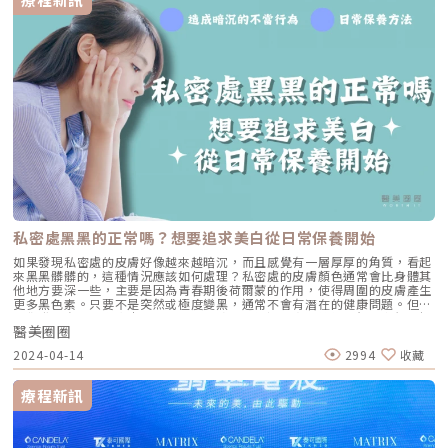
持在6至24個月左右。維持的效果長短不一，主要原因不僅在於玻尿酸本身
易人體吸收，也會受到施打品牌以及個人體質的影響。因此，建議每位讀者
在考慮定期回補時，都需要接受醫生的專業評估，以了解最適合自己的回補
頻率。玻尿酸豐唇可以只打唇珠嗎？通常醫師會根據每個人的唇型和臉型，
提供客製化的劑量分配。不僅實現了豐唇的效果，還使五官呈現協調而立
體。如果是想要自然上揚微笑嘴型，主要是透過注射唇珠來突顯弧度，同時
微調唇角、唇峰等細節，讓形狀更加精緻完美。因此，在接受療程前務必提
前與醫生仔細溝通，共同決定最適合自己的方式。玻尿酸豐唇後遺症與副作
用有哪些？大部分人在玻尿酸豐唇後，可能會出現短暫性紅腫、瘀青、輕微
腫脹，通常在5天內漸漸消退。由於玻尿酸可被人體自然分解代謝，發生嚴
重副作用的機率極低。如果術後有異常疼痛、持續腫脹等狀況，應儘速回診
請醫師評估。玻尿酸豐唇術後保養大多人會擔心施打玻尿酸豐唇後可能會出
現厚厚的香腸嘴、以及會有大面積瘀青問題。因此要選擇正規的診所、安全
的玻尿酸品牌以及可信賴的醫師。同時，注射後的保養也是非常重要環節，
能夠大幅降低失敗機率，使恢復期縮短，讓你輕鬆擁有性感唇型。 術後一
週內，應避免按壓注射區域，同時不可做出誇張臉部的表情。 以天然保濕
為主的保養品，有利於提升肌膚水分，不但能延長豐唇維持時間，還能達到
私密處黑黑的正常嗎？想要追求美白從日常保養開始
修護唇部的效果。 使用溫和的洗臉產品清潔注射部位，唇部周圍也應維持
乾爽。療程後2天內，避免塗抹藥膏、乳霜或彩妝品。 術後可在唇部周圍進
如果發現私密處的皮膚好像越來越暗沉，而且感覺有一層厚厚的角質，看起
行冰敷約5至10分鐘，有利於緩解腫脹和發熱的情況。玻尿酸豐唇需要多久
來黑黑髒髒的，這種情況應該如何處理？私密處的皮膚顏色通常會比身體其
打一次？通常建議在同個部位注射後，需等待1個月左右再執行下一次療
他地方要深一些，主要是因為青春期後荷爾蒙的作用，使得周圍的皮膚產生
程。但是否能夠進行注射也會受到皮膚彈性和可注射空間等因素的影響。如
更多黑色素。只要不是突然或極度變黑，通常不會有潛在的健康問題。但如
果使用的是大分子玻尿酸，具有出色的支撐性和足夠的彈性，能夠維持效果
果你發現自己的私密處一天比一天更暗，最好還是盡快諮詢醫師。我們了解
長達18至24個月，甚至更長時間，維持時間也會視個人體質而定。玻尿酸
醫美圈圈
許多女性會面臨私密處黑黑的困擾，因此將解析私密處暗沉的不當行為和提
豐唇術後多久能上妝？一般來說，接受玻尿酸填補術後的12小時，就可以上
供日常保養的對策，另外，我們也會探討私密處日常美白方式有哪些？讓各
2024-04-14
2994
收藏
妝了。但是在選擇化妝品時，應避免使用含有美白、酒精等刺激性成分的產
位讀者更了解如何應對這個問題。要小心這些造成私密處暗沈的不當行為！
品。另外，在日常保養方面，建議多使用護唇膏，讓嘴唇得到充分滋潤，讓
經常穿緊身內褲、丁字褲或牛仔褲，讓布料頻繁摩擦私密處和胯下，這樣會
唇部能更為出色。延伸閱讀：擁有性感翹唇必讀！ 豐唇價格與效果大比拼
導致皮膚受到刺激，容易讓私處變暗沉，應選擇合適的衣物材質和尺寸，減
療程新訊
玻尿酸豐唇常見問題 Q&AQ1. 玻尿酸豐唇會變成香腸嘴嗎？A：只要由經驗
少對皮膚的摩擦。同樣地，如果自己除毛時方法不當，容易引起毛囊發炎，
豐富的醫師操作，並採用適當的劑量與分層注射技術，出現「香腸嘴」的機
進而導致私處暗沈的情況，如果遇到嚴重的毛囊發炎情況，建議尋求專業醫
率極低。選擇合格的診所與專業醫師是關鍵。​Q2. 哪些人不適合進行玻尿酸
師，以確保私密處健康和獲得理想的美化效果。長時間久坐使得私密處經常
豐唇？A：懷孕或哺乳中的女性、嚴重過敏體質者、唇部有感染或皮膚疾病
處於悶熱狀態，再加上布料的反覆摩擦，也會對皮膚造成不利影響，建議應