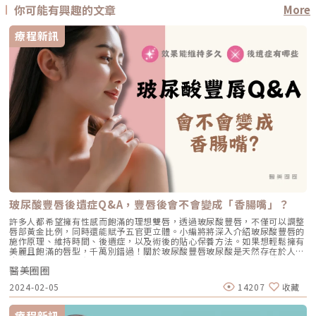
你可能有興趣的文章
More
療程新訊
玻尿酸豐唇後遺症Q&A，豐唇後會不會變成「香腸嘴」？
許多人都希望擁有性感而飽滿的理想雙唇，透過玻尿酸豐唇，不僅可以調整
唇部黃金比例，同時還能賦予五官更立體。小編將將深入介紹玻尿酸豐唇的
施作原理、維持時間、後遺症，以及術後的貼心保養方法。如果想輕鬆擁有
美麗且飽滿的唇型，千萬別錯過！關於玻尿酸豐唇玻尿酸是天然存在於人體
皮脂層的多醣體，有利於增加皮膚保水力，使肌膚保持水潤彈性。除了廣泛
醫美圈圈
應用於填補臉部凹陷外，經過醫生評估後，還能夠調整唇型，創造完美的微
笑唇型。玻尿酸豐唇不僅能夠調整上、下唇，還可以改善嘴角下垂、唇峰不
2024-02-05
14207
收藏
明顯等問題。不僅提升了唇部的立體感，同時打造出自然的微笑線。此外，
還能淡化因唇部乾燥而產生的細紋，使唇部重現柔軟平滑的水潤感，讓你擁
有豐盈飽滿立體嘟嘟唇！玻尿酸豐唇效果能維持多久？玻尿酸豐唇大致能維
療程新訊