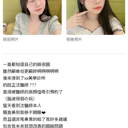
術前照片
術後照片
一直都知道自己的臉很圓
雖然顯嫩但更顯胖啊啊啊啊啊
後來滑到了xx美學診所
的超正沈醫師 ???
直接被醫師的高顏值吸引預約了
（腦波很弱の妧）
當天看到沈醫師本人
簡直美到我移不開眼❤️
而且還非常專業的給了我好多建議
包含我本來就想改善的圓臉問題