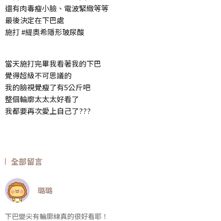
還有肉毒瘦小臉、電波緊緻等等
最後決定在下巴處
施打 #緹奧希隱形玻尿酸
當天施打完畢我看著我的下巴
覺得超級不可思議的
我的臉視覺瘦了有5公斤吧
整個輪廓太太太好看了
我都要再次愛上自己了???
全部留言
璐璐
下巴變尖有輪廓線真的很好看耶！