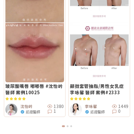
玻尿酸嘴唇 嘟嘟唇 #沈怡岒
顯微套管抽脂/男性女乳症
醫師 案例10025
李咏馨 醫師 案例#2333
1380
1449
沈怡岒
李咏馨
1
0
認證醫師
認證醫師