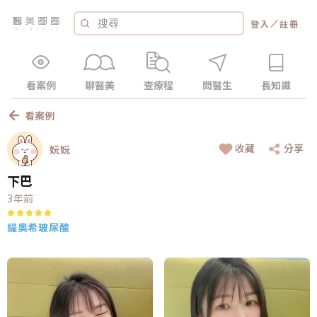
／
登入
註冊
看案例
聊醫美
查療程
問醫生
長知識
看案例
收藏
分享
妧妧
下巴
3年前
緹奧希玻尿酸