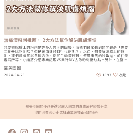
如預期等問題，也成為許多人抗衰老路上的痛。Matrix 翡翠電波為新一代的
微針電波，結合「微針」與「電波」兩種技術，兼具改善問題肌膚與養膚效
果。亞洲抗老化美容醫學會理事 李承鴻醫師 表示，「在現今民眾追求自然
美、個人化與高效保養的趨勢下，Matrix 翡翠電波可針對表皮、真皮與皮下
組織進行多層次的治療，不論是深度、能量與效益均可依照需求進行客製。
Matrix 翡翠電波設計配置三種手把，SublimeTM 結合雙極電波能量與溫和
脈衝紅外光以刺激膠原蛋白；SublativeTM 則是飛梭概念點陣式電波療法，
利用分段式電波能量傳遞至真皮層達到較大範圍熱效應，達到磨皮的效果；
Matrix ProTM 則使用獨創矩陣微針技術與智能深度系統之短脈衝電波療
程，將電波能量精準分段傳遞至真皮層，有效加熱皮膚中的膠原蛋白。」影
無痛清粉刺推薦， 2大方法幫你解決肌膚煩惱
星隋棠化身翡翠女神，未來的美由此驅動。圖/泰可國際提供「針」女神隋
棠逆齡美顏的秘密 翡翠電波高效保養成新歡本次 Matrix 翡翠電波全國發表
想要擺脫臉上的粉刺是許多人共同的困擾，而我們最常聽到的問題是「需要
會，億萬票房女星隋棠也以「針」翡翠女神形象登場，分享自己的保養秘訣
主動去除粉刺嗎？還是會由身體自行代謝呢？」以往，想要解決臉上的粉
與 Matrix 翡翠電波的療程體驗。作為 Matrix 翡翠電波品牌大使，隋棠表示
刺，我們總會嘗試各種方法，例如手動擠粉刺、使用市售的妙鼻貼、前往美
為保持完美體態，靠的是超自律的運動與飲食控制，然而在生活工作忙碌
容院所等。小編將介紹專業處理VS自行DIY去除粉刺優缺點。另外，在醫美
下，開始會尋求更有效率的保養方式。在接觸 Matrix 翡翠電波後，被翡翠
領域中無痛清粉刺2大方法，讓你輕鬆無痛還能擁有完美的水煮蛋肌！搞懂
電波的三重治療模組吸引。相較於過去其他療程，Matrix 翡翠電波的療程時
醫美圈圈
粉刺，它們到底是什麼？相信有很多人會時常將皮膚上看似粉刺的小圓點，
間更短，對於同時兼顧工作與家庭的隋棠來說，現在已成為自己日常保養的
或者鼻頭上的黑點都當作是「粉刺」，事實上，這些只是皮脂管絲而已！
2024-04-23
1897
收藏
選項。名醫贊聲：微針電波成趨勢 醫師考慮的不是該不該買 而是該買哪一
皮脂管絲：主要是由皮脂腺的分泌物和細菌所組成。改善方式：不需要特殊
台而今日無法到場，但仍透過錄影表達祝福的台灣醫用雷射光電學會 林政
治療，只要基本清潔就能幫助身體自行代謝。 粉刺：因皮脂腺過度分泌、
賢醫師 更興奮表示，微針電波已成趨勢，在整個市場對疼痛感降低與修復
細菌感染以及角質代謝異常所引起的問題。改善方式：開放式粉刺或封閉式
期縮短的期待下，醫師考量的不再是要不要買微針電波，而是該買哪一台！
粉刺（黑頭粉刺或白頭粉刺），可透過果酸煥膚或水飛梭療程有助於改善角
充分展現對 Matrix 翡翠電波的高度關注與期待。泰可國際執行鄭旭辰表
質異常並控制皮脂腺的分泌。 痘痘：粉刺感染痤瘡桿菌並引起發炎。改善
示：「台灣民眾對醫美療程接受度逐漸普及，並將醫美視為日常保養的一部
方式：果酸煥膚、水飛梭或雷射療程有助於改善角質異常並控制皮脂腺分
份，其中高效與客製化服務更是消費者考量的重點。泰可國際今年攜手全球
泌。臉部清粉刺比一比，專業處理 VS 自行DIY當面對粉刺問題時，有些人
醫美設備領導品牌 Candela， 引進最新型態的微針電波『Matrix 翡翠電
會選擇自己動手擠，也有部分人會前往美容院或醫美診所去除惱人的粉刺，
醫美圈圈的使命是透過廣大網友的真實療程經驗分享
波』，以具備三種手把、三重療程模組、三層次深度的微針矩陣技術優勢，
就讓我們來看看這些方法的優劣勢分析吧！ 方法 自行DIY 美容院 醫美診所
協助消費者少走冤枉路並選擇正確的療程
達到一機三效的卓越成果，不僅提供醫師更多元的療程建議，同時減少設備
效果 有限 好 優 優點 便利 花費較低 經過專業訓練和配備專業工具 減少對
成本，更進一步達到民眾對短時高效的保養需求，帶來電波療程維度全新的
皮膚的刺激和損傷 全面提升皮膚狀態 安全性高，效果較為優越， 可根據患
升級。」泰可國際攜手全球醫美大廠Candela Matrix 發表電波翡翠電波，
者狀況選擇合適的療程，也可結合雷射來改善疤痕 缺點 若器具消毒不完全
眾醫美明星院長共襄盛舉。圖/泰可國際提供特地從美國來台的 Candela 全
或方法不當， 可能造成傷口感染並引發疤痕 由於果酸濃度受到限制 因此改
球業務副總裁 Robert Fielitz 也表示：「全球抗衰老市場(anti-aging
善效果有限 而且產品品質容易參差不齊 費用較高 金額 百元內 千元內 數百